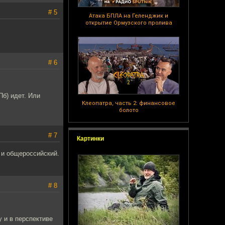
# 5
Атака БПЛА на Геленджик и
открытие Ормузского пролива
# 6
Пб) идет. Или
Клеопатра, часть 2: финансовое
болото
# 7
Картинки
, и общероссийский.
# 8
 и в перспективе