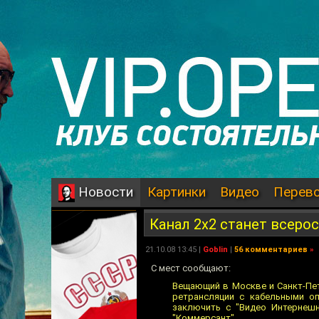
Картинки
Видео
Перев
Новости
Канал 2х2 станет всеро
21.10.08 13:45 |
Goblin
|
56 комментариев
»
C мест сообщают:
Вещающий в Москве и Санкт-Пет
ретрансляции с кабельными оп
заключить с "Видео Интернеш
"Коммерсант".