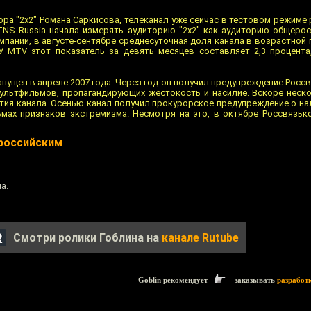
ра "2x2" Романа Саркисова, телеканал уже сейчас в тестовом режиме
TNS Russia начала измерять аудиторию "2x2" как аудиторию общерос
мпании, в августе-сентябре среднесуточная доля канала в возрастной г
 У MTV этот показатель за девять месяцев составляет 2,3 процента,
апущен в апреле 2007 года. Через год он получил предупреждение Рос
ультфильмов, пропагандирующих жестокость и насилие. Вскоре неск
тия канала. Осенью канал получил прокурорское предупреждение о на
мах признаков экстремизма. Несмотря на это, в октябре Россвязь
ероссийским
а.
Смотри ролики Гоблина на
канале Rutube
Goblin рекомендует
заказывать
разработ