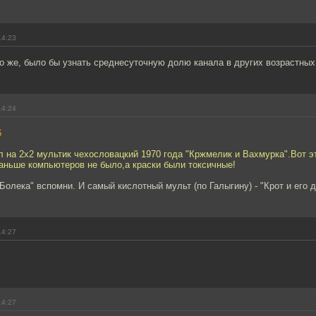
14:23
о же, было бы узнать среднесуточную долю канала в других возрастных
14:24
6
л на 2х2 мультик чехословацкий 1970 года "Кржмелик и Вахмурка".Вот э
аньше компьютеров не было,а краски были токсичные!
Болека" вспомни. И самый кислотный мульт (по Галыгину) - "Крот и его 
14:27
14:27