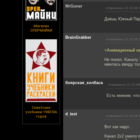
MrGuner
отправлено 21.10.08 
Даёшь Южный Парк
Магазин
ОПЕРМАЙКИ
BrainGrabber
отправлено 21.10.08 
>Анимационный кан
Не понял. Каналу 
имелась ввиду то
боярская_колбаса
отправлено 21.10.08
Есть мнение, что
Советские
учебники 1940-50х
d_test
отправлено 21.10.08 
годов
Вот как надо:
Канал 2х2 умело п