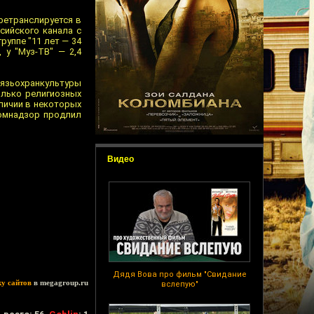
 ретранслируется в
сийского канала с
руппе "11 лет — 34
 у "Муз-ТВ" — 2,4
связьохранкультуры
олько религиозных
личии в некоторых
комнадзор продлил
Видео
Дядя Вова про фильм "Свидание
ку сайтов
в megagroup.ru
вслепую"