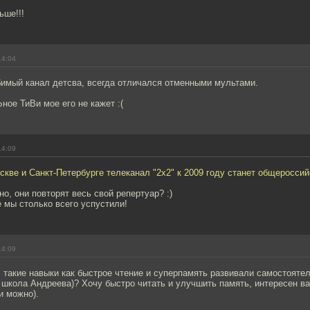
ьше!!!
14:04
бимый канал детсва, всегда отличался отменными мультами.
ое ТиВи мое его не кажет :(
14:09
ве и Санкт-Петербурге телеканал "2x2" к 2009 году станет общероссий
но, они повторят весь свой репертуар? :)
е мы столько всего успустили!
14:09
 такие навыки как быстрое чтение и суперпамять развивали самостояте
р школа Андреева)? Хочу быстро читать и улучшить память, интересен ва
и можно).