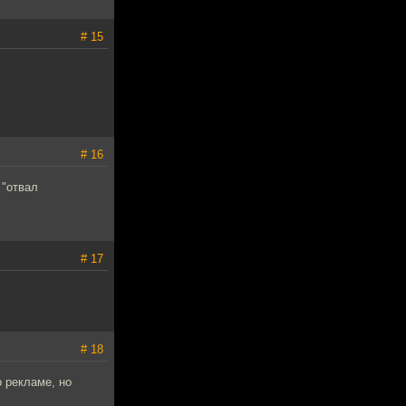
# 15
# 16
 "отвал
# 17
# 18
 рекламе, но