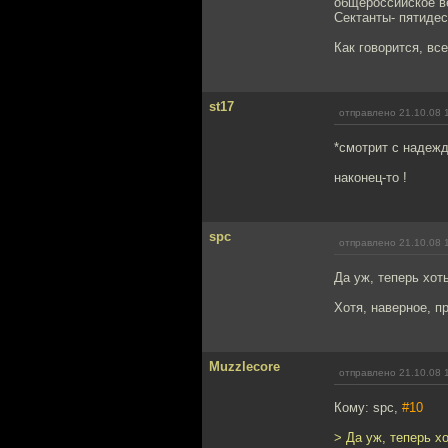
общероссийское в
Сектанты- пятидес
Как говорится, вс
st17
отправлено 21.10.08 
*смотрит с надежд
наконец-то !
spc
отправлено 21.10.08 
Да уж, теперь хот
Хотя, наверное, п
Muzzlecore
отправлено 21.10.08 
Кому: spc,
#10
> Да уж, теперь х