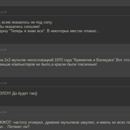
14:13
 всем оказалось не под силу.
Вы оказались сильнее!
дачу "Теперь я знаю все". В некоторых местах плакал...
14:14
на 2х2 мультик чехословацкий 1970 года "Кржмелик и Вахмурка".Вот это
аньше компьютеров не было,а краски были токсичные!
14:19
ЛО!!! Да будет так))
14:20
ЖОТ: частоту отожрал, древних мультиков закупил, и имель их всех по
л... Потянет ли?