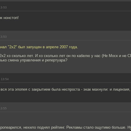
13:53
 нонстоп!
13:53
ал "2x2" был запущен в апреле 2007 года.
2х2 хз сколько лет. И хз сколько лет он по кабелю у нас (Не Моск и не С
лько смена управления и репертуара?
 13:54
 вся эта эпопея с закрытием была неспроста - экак махнули: и лицензия
13:55
ропеарился, нехило поднял рейтинг. Рекламы стало ощутимо больше. Ну