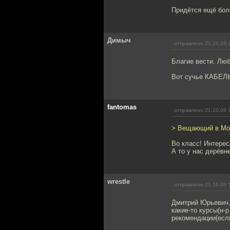
Придётся ещё бол
Димыч
отправлено 21.10.08 
Благие вести. Лю
Вот сучье КАБЕЛЬн
fantomas
отправлено 21.10.08 
> Вещающий в Моск
Во класс! Интерес
А то у нас дерёвн
wrestle
отправлено 21.10.08 
Дмитрий Юрьевич,
какие-то курсы(н-
рекомендации(есл