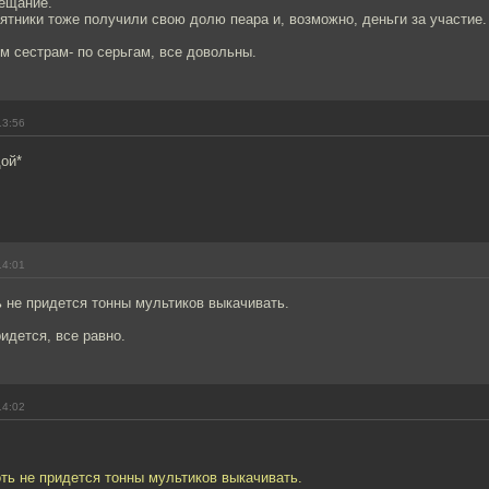
ещание.
ятники тоже получили свою долю пеара и, возможно, деньги за участие.
ем сестрам- по серьгам, все довольны.
13:56
ой*
14:01
ь не придется тонны мультиков выкачивать.
ридется, все равно.
14:02
оть не придется тонны мультиков выкачивать.