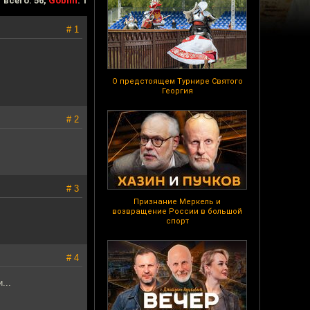
всего: 56,
Goblin
: 1
# 1
О предстоящем Турнире Святого
Георгия
# 2
# 3
Признание Меркель и
возвращение России в большой
спорт
# 4
...