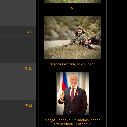
65
# 9
Остров Сахалин, река Найба
# 10
# 11
Медаль ордена "За заслуги перед
Отечеством" II степени