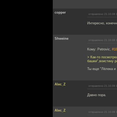
copper
отправлено 21.10.08 
Интересно, конечн
Shweine
отправлено 21.10.08 
Кому: Petrovic,
#1
> Как-то посмотре
башки",воистину р
Ты еще "Лёлека и 
Alec_Z
отправлено 21.10.08 
Давно пора.
Alec_Z
отправлено 21.10.08 