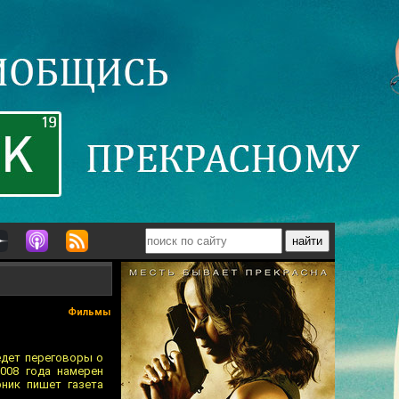
Фильмы
едет переговоры о
008 года намерен
ник пишет газета