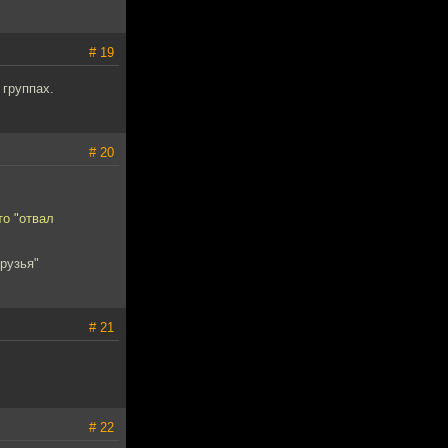
# 19
 группах.
# 20
то "отвал
друзья"
# 21
# 22