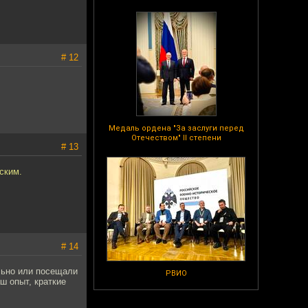
# 12
Медаль ордена "За заслуги перед
Отечеством" II степени
# 13
ским.
# 14
льно или посещали
РВИО
ш опыт, краткие