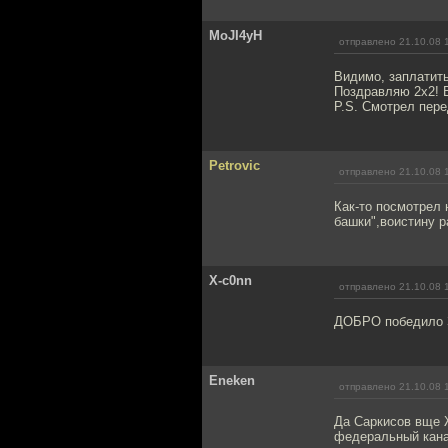
MoJI4yH
отправлено 21.10.08 
Видимо, заплатить
Поздравляю 2х2! 
P.S. Смотрел пере
Petrovic
отправлено 21.10.08 
Как-то посмотрел 
башки",воистину р
X-c0nn
отправлено 21.10.08 
ДОБРО победило З
Eneken
отправлено 21.10.08 
Да Саркисов вще Ж
федеральный кана