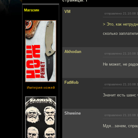
cтраницы: 1
Магазин
VM
отправлено 21.10.08 
> Это, как нетруд
сколько заплатил
Akhodan
отправлено 21.10.08 
Не может, не рад
FatMob
отправлено 21.10.08 
Империя ножей
Значит есть шанс 
Shweine
отправлено 21.10.08 
Мдя...зачем, спра