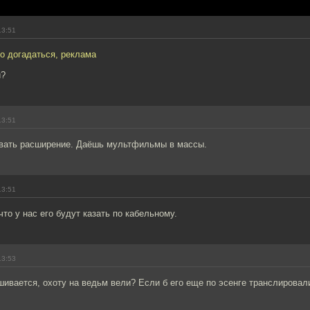
13:51
но догадаться, реклама
и?
13:51
овать расширение. Даёшь мультфильмы в массы.
13:51
что у нас его будут казать по кабельному.
13:53
шивается, охоту на ведьм вели? Если б его еще по эсенге транслировали