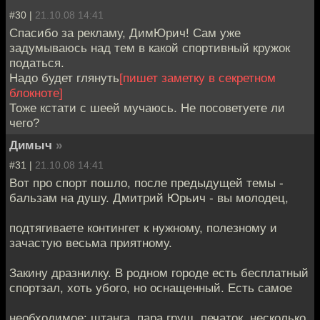
#30 |
21.10.08 14:41
Спасибо за рекламу, ДимЮрич! Сам уже
задумываюсь над тем в какой спортивный кружок
податься.
Надо будет глянуть
[пишет заметку в секретном
блокноте]
Тоже кстати с шеей мучаюсь. Не посоветуете ли
чего?
Димыч
»
#31 |
21.10.08 14:41
Вот про спорт пошло, после предыдущей темы -
бальзам на душу. Дмитрий Юрьич - вы молодец,
подтягиваете контингет к нужному, полезному и
зачастую весьма приятному.
Закину дразнилку. В родном городе есть бесплатный
спортзал, хоть убого, но оснащенный. Есть самое
необходимое: штанга, пара груш, печаток, несколько