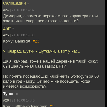
СалоЕддин
»
#24 |
21.10.08 14:37
Димюрич, а заметки нерекламного характера стоит
ждать или теперь все строго за деньги?
Zhff
»
#25 |
21.10.08 14:39
Кому: BankRat,
#23
> Камрад, шутки - шутками, а вот у нас..
Да я, камрад, тоже в нашей деревне в такой хожу;
бывшая лыжная база завода РТИ.
Но понять посещающих какой-нить worldgym за 60
кило в год - могу. Отчего ж не посещать, когда
имеется возможность?!
Тупоп
»
#26 |
21.10.08 14:40
Кому: alltheworldisgreen,
#11