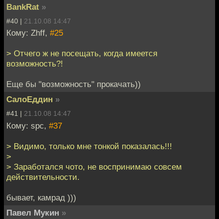
BankRat
»
#40 |
21.10.08 14:47
Кому: Zhff,
#25
> Отчего ж не посещать, когда имеется
возможность?!
Еще бы "возможность" прокачать))
СалоЕддин
»
#41 |
21.10.08 14:47
Кому: spc,
#37
> Видимо, только мне тонкой показалась!!!
>
> Заработался чото, не воспринимаю совсем
действительности.
бывает, камрад )))
Павел Мукин
»