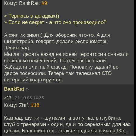
Кому: BankRat,
#9
> Теряюсь в догадках))
> Если не секрет - а что оно производило?
А фиг их знает:) Для оборонки что-то. А для
ширпотреба, говорят, делали экспонометры
Ленинград.
Мы лет десять назад на ихней территории снимали
несколько помещений. Потом нас выгнали.
Забацали элитный фасад. Половину зданий во
дворе посносили. Теперь там телеканал СТО
питерский квартируется.
BankRat
»
#23 |
21.10.08 14:35
Кому: Zhff,
#18
Камрад, шутки - шутками, а вот у нас в глубинке
клуб с тренерами - один, да и по серьезным для нас
ценам. Большинство - этакие подвалы начала 90х...