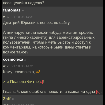
посещений в неделю?
fantomas
»
#16 |
21.10.08 14:31
Дмитрий Юрьевич, вопрос по сайту.
А плинируется ли какой-нибудь мега-интерфейс
(типа личного кабинета) для зарегистрированных
пользователей, чтобы иметь быстрый доступ к
комментариям, на которые были даны ответы и
всякое такое?
cosmolexa
»
#17 |
21.10.08 14:31
Кому: cosmolexa,
#3
> и Планеты Фитне
[с]
!
Главный, моя ошибка в новости, в названии одна
[с]
.
Zhff
»