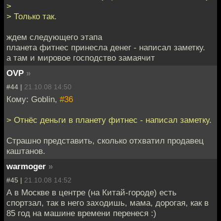
>
> Только так.
ждем следующего этапа
планета фитнес принесла денег - написал заметку.
а там и мировое господство замаячит
OVP
»
#44 |
21.10.08 14:50
Кому: Goblin,
#36
> Отнёс деньги в планету фитнес - написал заметку.
Страшно представить, сколько отхватил продавец
каштанов.
warmoger
»
#45 |
21.10.08 14:52
А в Москве в центре (на Китай-городе) есть
спортзал, так в него заходишь, мама, дорогая, как в
85 год на машине времени перенеся :)