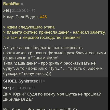
BankRat
»
#46 |
21.10.08 14:52
Кому: СалоЕддин,
#43
> ждем следующего этапа
> планета фитнес принесла денег - написал заметку.
> а там и мировое господство замаячит
А я уже давно предлагал шантажировать
прокатчиков хр..новых фильмов разоблачительными
рецензиями в "Синем Филе".
Типа "дашь денег - про фильм рассказывать не
буду". А то - воно как с "Туп..." ... то есть с "Адским
бункером" получилось)))
SHOEL Synkrotec II
»
#47 |
21.10.08 14:55
Дим Юрич? Судя по всему моя шутка не прошла?
Дибильная да?
Вот, блин.... Век живи - век учись!!! )))