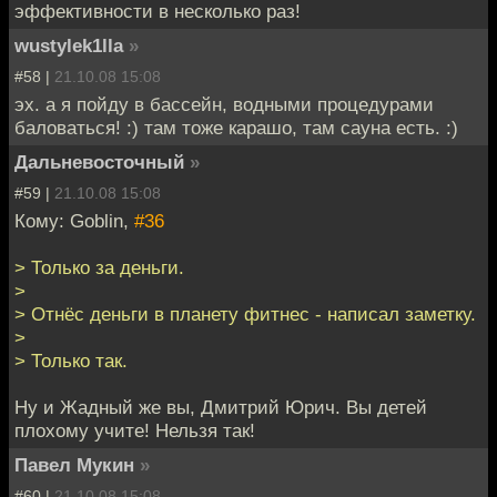
эффективности в несколько раз!
wustylek1lla
»
#58 |
21.10.08 15:08
эх. а я пойду в бассейн, водными процедурами
баловаться! :) там тоже карашо, там сауна есть. :)
Дальневосточный
»
#59 |
21.10.08 15:08
Кому: Goblin,
#36
> Только за деньги.
>
> Отнёс деньги в планету фитнес - написал заметку.
>
> Только так.
Ну и Жадный же вы, Дмитрий Юрич. Вы детей
плохому учите! Нельзя так!
Павел Мукин
»
#60 |
21.10.08 15:08