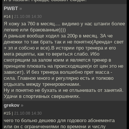
PWBT
»
#14 |
21.10.08 14:30
Я хожу за 760 в месяц.... видимо у нас штанги более
легкие или бракованные))))
А раньше вообще ходил за 200р в месяц. ЗА че
денежки то там брать так и не понятно(Аренда+ свет
+ зп и собсно и все).В истории про тренера и его
мега рецепты, как то вериться слабо. Ибо
смотрящим за залом коим и является тренер в
принципе плювать на происходящее(и от цен это не
зависит). И без тренера волшебно прет масса -
сила. Главное много и регулярно есть и толково
отдыхать между тренировочками.
Ну и понятно не бухать и не отлынивать от занятий.
Удачи в спортивных свершениях.
grekov
»
#15 |
21.10.08 14:30
чего то больно дешево для годового абонемента
или он с ограничениями по времени и числу