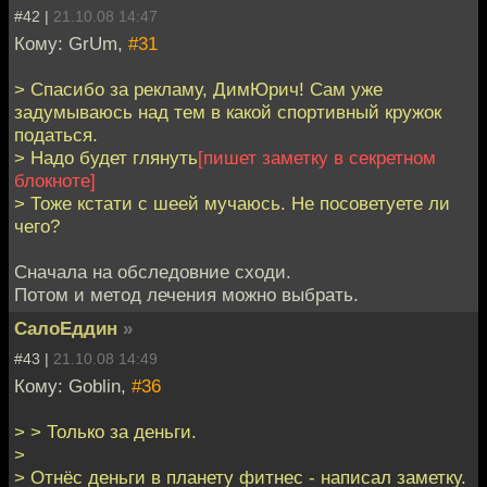
#42 |
21.10.08 14:47
Кому: GrUm,
#31
> Спасибо за рекламу, ДимЮрич! Сам уже
задумываюсь над тем в какой спортивный кружок
податься.
> Надо будет глянуть
[пишет заметку в секретном
блокноте]
> Тоже кстати с шеей мучаюсь. Не посоветуете ли
чего?
Сначала на обследовние сходи.
Потом и метод лечения можно выбрать.
СалоЕддин
»
#43 |
21.10.08 14:49
Кому: Goblin,
#36
> > Только за деньги.
>
> Отнёс деньги в планету фитнес - написал заметку.