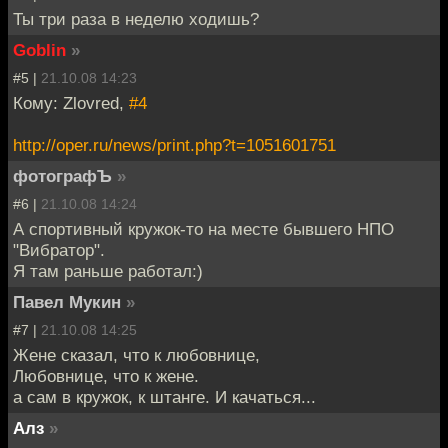
Ты три раза в неделю ходишь?
Goblin
»
#5 |
21.10.08 14:23
Кому: Zlovred,
#4
http://oper.ru/news/print.php?t=1051601751
фотографЪ
»
#6 |
21.10.08 14:24
А спортивный кружок-то на месте бывшего НПО
"Вибратор".
Я там раньше работал:)
Павел Мукин
»
#7 |
21.10.08 14:25
Жене сказал, что к любовнице,
Любовнице, что к жене.
а сам в кружок, к штанге. И качаться...
Алз
»