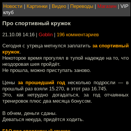
Новости
|
Картинки
|
Видео
|
Переводы
|
Магазин
|
VIP
клуб
Про спортивный кружок
21.10.08 14:16
|
Goblin
|
196 комментариев
Сегодня с утреца метнулся заплатить
за спортивный
кружок
.
Некоторое время прогулял в тупой надежде на то, что
нездоровая шея пройдёт.
Не прошла, можно приступать заново.
Цены
за прошедший год
несколько подросли — в
прошлый раз взяли 15.270, в этот раз 16.745.
Это, как нетрудно догадаться, за год отчаянных
тренировок плюс два месяца бонусом.
В обчем, деньги сданы.
Деваться некуда, придётся ходить.