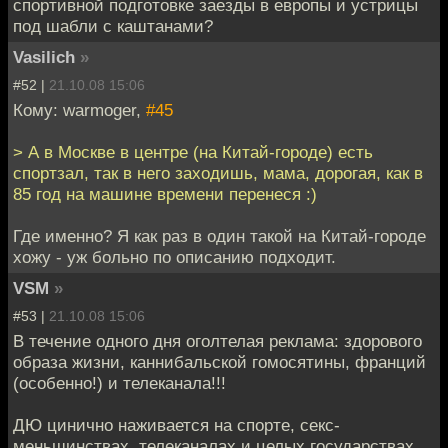
спортивной подготовке заезды в европы и устрицы
под шабли с каштанами?
Vasilich
»
#52 |
21.10.08 15:06
Кому: warmoger,
#45
> А в Москве в центре (на Китай-городе) есть
спортзал, так в него заходишь, мама, дорогая, как в
85 год на машине времени перенеся :)
Где именно? Я как раз в один такой на Китай-городе
хожу - уж больно по описанию подходит.
VSM
»
#53 |
21.10.08 15:06
В течение одного дня оголтелая реклама: здорового
образа жизни, каннибальской гомосятины, франций
(особенно!) и телеканала!!!
ДЮ цинично наживается на спорте, секс-
меньшинствах, телеканалах и целых государствах.