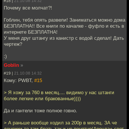
#18 |
21.10.08 14:32
Почему все молчат?!
Гоблин, тебя опять развели! Заниматься можно дома
БЕЗПЛАТНА!! Все книги по качалке - фуфло и есть в
интернете БЕЗПЛАТНА!
У меня друг штангу из канистр с водой сделал! Дать
чертеж?
:)
Goblin
»
#19 |
21.10.08 14:32
Кому: PWBT,
#15
> Я хожу за 760 в месяц.... видимо у нас штанги
более легкие или бракованные))))
Да и гантели тоже полное говно.
> А раньше вообще ходил за 200р в месяц. ЗА че
денежки то там брать так и не понятно(Аренда+ свет