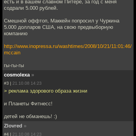
есть и в вашем славном Питере, за год с меня
содрали 5.000 рублей.
Смешной оффтоп, Маккейн попросил у Чуркина
5.000 долларов США, на свою предвыборную
компанию
http://www.inopressa.ru/washtimes/2008/10/21/11:01:46/
mccain
гы-гы-гы
cosmolexa
»
#3 |
21.10.08 14:23
> реклама здорового образа жизни
и Планеты Фитнесс!
детей не обманешь! :)
Zlovred
»
#4 |
21.10.08 14:23