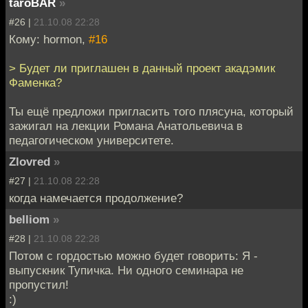
taroBAR
»
#26 |
21.10.08 22:28
Кому: hormon,
#16
> Будет ли приглашен в данный проект акадэмик
Фаменка?
Ты ещё предложи пригласить того плясуна, который
зажигал на лекции Романа Анатольевича в
педагогическом университете.
Zlovred
»
#27 |
21.10.08 22:28
когда намечается продолжение?
belliom
»
#28 |
21.10.08 22:28
Потом с гордостью можно будет говорить: Я -
выпускник Тупичка. Ни одного семинара не
пропустил!
:)