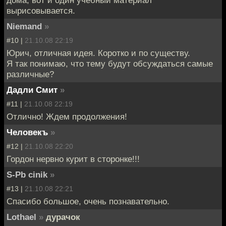
вырисовывается.
Niemand
»
#10 |
21.10.08 22:19
Юрич, отличная идея. Коротко и по существу.
Я так понимаю, что тему будут обсуждаться самые
различные?
Дадли Смит
»
#11 |
21.10.08 22:19
Отлично! Ждем продолжения!
Человекъ
»
#12 |
21.10.08 22:20
Гордон нервно курит в сторонке!!!
S-Pb cinik
»
#13 |
21.10.08 22:21
Спасибо большое, очень познавательно.
Lothael
»
дурачок