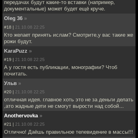
передачах будут какие-то вставки (например,
документальные) может будет ещё круче.
Oleg 36
»
#18 |
21.10.08 22:25
Кто желает принять ислам? Смотрите,у вас такие же
рожи будут.
KaraPuzz
»
#19 |
21.10.08 22:25
А у гостя есть публикации, монографии? Чтоб
почитать.
Ульв
»
#20 |
21.10.08 22:25
отличная идея. главное хоть это не за деньги делать
,ато жадные дети не смогут вырости над собой...
Anothervovka
»
#21 |
21.10.08 22:25
Отлично! Даёшь правильное телевидение в массы!!!