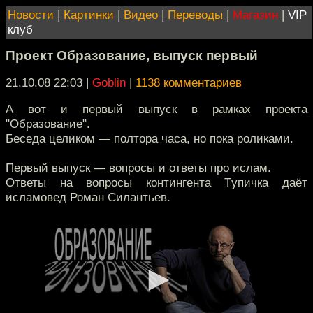
Новости
|
Картинки
|
Видео
|
Переводы
|
Магазин
|
VIP
клуб
Проект Образование, выпуск первый
21.10.08 22:03
|
Goblin
|
1138 комментариев
А вот и первый выпуск в рамках проекта
"Образование".
Беседа целиком — полтора часа, но пока роликами.
Первый выпуск — вопросы и ответы про ислам.
Ответы на вопросы контингента Tупичка даёт
исламовед Роман Силантьев.