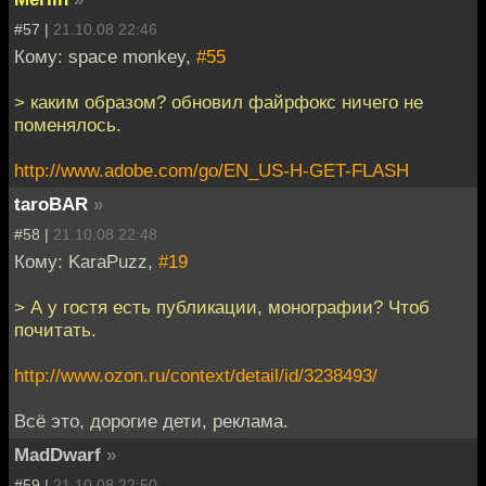
#57 |
21.10.08 22:46
Кому: space monkey,
#55
> каким образом? обновил файрфокс ничего не
поменялось.
http://www.adobe.com/go/EN_US-H-GET-FLASH
taroBAR
»
#58 |
21.10.08 22:48
Кому: KaraPuzz,
#19
> А у гостя есть публикации, монографии? Чтоб
почитать.
http://www.ozon.ru/context/detail/id/3238493/
Всё это, дорогие дети, реклама.
MadDwarf
»
#59 |
21.10.08 22:50