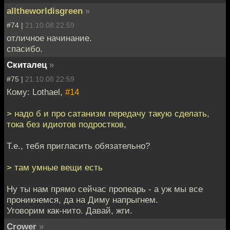
alltheworldisgreen
»
#74 |
21.10.08 22:59
отличное начинание.
спасибо.
Скиталец
»
#75 |
21.10.08 22:59
Кому: Lothael,
#14
> надо б и про сатанизм передачу такую сделать,
тока без идиотов подростков,
Т.е., тебя пригласить обязательно?
> там умные вещи есть
Ну ты нам прямо сейчас пропеарь - а уж мы все
проникнемся, да на Диму напрыгнем.
Уговорим как-нито. Давай, жги.
Crower
»