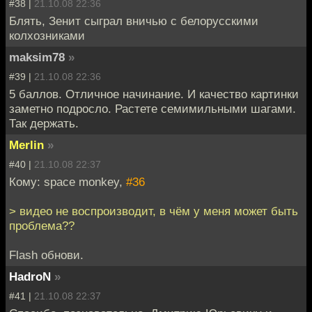
#38 |
21.10.08 22:36
Блять, Зенит сыграл вничью с белорусскими
колхозниками
maksim78
»
#39 |
21.10.08 22:36
5 баллов. Отличное начинание. И качество картинки
заметно подросло. Растете семимильными шагами.
Так держать.
Merlin
»
#40 |
21.10.08 22:37
Кому: space monkey,
#36
> видео не воспроизводит, в чём у меня может быть
проблема??
Flash обнови.
HadroN
»
#41 |
21.10.08 22:37