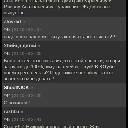
Спасибо, познавательно. Дмитрию Юрьевичу и
Роману Анатольевичу - уважение. Ждём новых
выпусков.
Zlovred
»
#42 |
21.10.08 22:37
надо в школах и институтах начать показывать!!!
Убийца детей
»
#43 |
21.10.08 22:38
Блин, хотел зазырить видео в этой новости, но при
загрузки до 100%, жму на плей и, - хуй! В ЮТубе
посмотреть нельзя? Подскажите пожайлуста кто
знает что мне делать?
ShootNICK
»
#44 |
21.10.08 22:38
C почином !
razhba
»
#45 |
21.10.08 22:41
Спасибо! Нужный и полезный проект. Жду