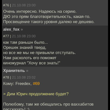
#76 |
21.10.08 23:00
Очень интересно. Надеюсь на серию.
ДЮ это прям благотворительность, какая-то.
Просвещение такого уровня далеко не дешево.
alex_fox
»
#77 |
21.10.08 23:00
как там раньшн было...
Орешек знаний тверд,
но все же мы не привыкли отступать.
Нам расколоть его поможет
киножурнал "Хочу все знать!"
Хранитель
»
#78 |
21.10.08 23:02
Кому: Freedex,
#69
> Дим Юрич продолжение будет?
Полюбому, там же обещались про ваххабитов
рассказать! :)