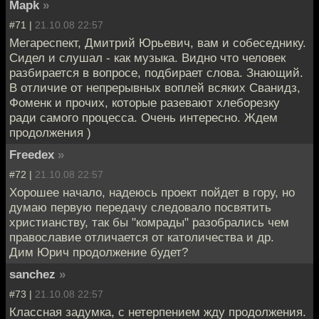
Mapk
»
#71 |
21.10.08 22:57
Мегареспект, Дмитрий Юрьевич, вам и собеседнику.
Сидел и слушал - как музыка. Видно что человек
разбирается в вопросе, подбирает слова. Знающий.
В отличие от непрерывных воплей всяких Сванидз,
Фоменк и прочих, которые разевают хлеборезку
ради самого процесса. Очень интересно. Ждем
продолжения )
Freedex
»
#72 |
21.10.08 22:57
Хорошее начало, надеюсь проект пойдет в гору, но
думаю первую передачу следовало посвятить
христианству, так бы "комрады" разобрались чем
православие отличается от католичества и др.
Дим Юрич продолжение будет?
sanchez
»
#73 |
21.10.08 22:57
Классная задумка, с нетерпением жду продолжения.