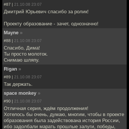
#87 |
21.10.08 23:07
Дмитрий Юрьевич спасибо за ролик!
Проекту образование - зачет, однозначно!
Mayne
»
#88 |
21.10.08 23:07
Спасибо, Дима!
Ты просто молоток.
Снимаю шляпу.
Rigan
»
#89 |
21.10.08 23:07
Так держать.
space monkey
»
#90 |
21.10.08 23:07
Отличная серия, ждём продолжения!
Хотелось бы очень, думаю, многим, чтобы в проекте
образования была задействована история России,
ибо задолбали марать прошлые залуги, победы,