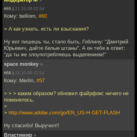
#65 |
21.10.08 22:54
Кому: belliom,
#60
> А как узнать, есть ли взыскания?
Ну вот пишешь ты, стало быть, Гоблину: "Дмитрий
Юрьевич, дайте белые штаны". А он тебе в ответ:
"да ты же злоупотребляешь выделением!"
space monkey
»
#66 |
21.10.08 22:54
Кому: Merlin,
#57
> > > каким образом? обновил файрфокс ничего не
поменялось.
>
>
http://www.adobe.com/go/EN_US-H-GET-FLASH
Ну спасибо! Выручил!!
Властимир
»