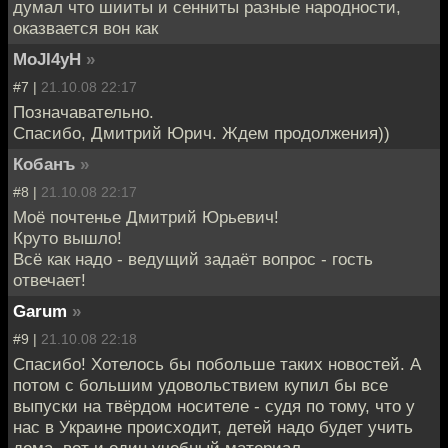
думал что шииты и сенниты разные народности,
оказвается вон как
MoJI4yH
»
#7 |
21.10.08 22:17
Позначавательно.
Спасибо, Дмитрий Юрич. Ждем продолжения))
Кобанъ
»
#8 |
21.10.08 22:17
Моё почтенье Дмитрий Юрьевич!
Круто вышло!
Всё как надо - ведущий задаёт вопрос - гость
отвечает!
Garum
»
#9 |
21.10.08 22:18
Спасибо! Хотелось бы побольше таких новостей. А
потом с большим удовольствием купил бы все
выпуски на твёрдом носителе - судя по тому, что у
нас в Украине происходит, детей надо будет учить
дома, вот и один учебный материал