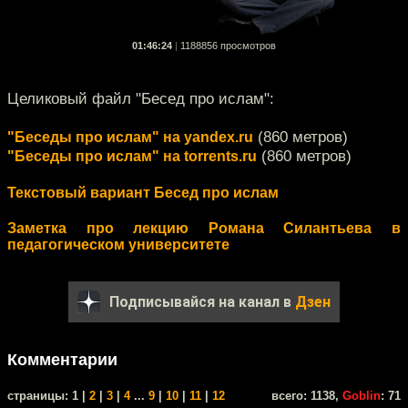
01:46:24
|
1188856 просмотров
Целиковый файл "Бесед про ислам":
(860 метров)
"Беседы про ислам" на yandex.ru
(860 метров)
"Беседы про ислам" на torrents.ru
Текстовый вариант Бесед про ислам
Заметка про лекцию Романа Силантьева в
педагогическом университете
Подписывайся на канал в
Дзен
Комментарии
cтраницы: 1 |
2
|
3
|
4
...
9
|
10
|
11
|
12
всего: 1138,
Goblin
: 71