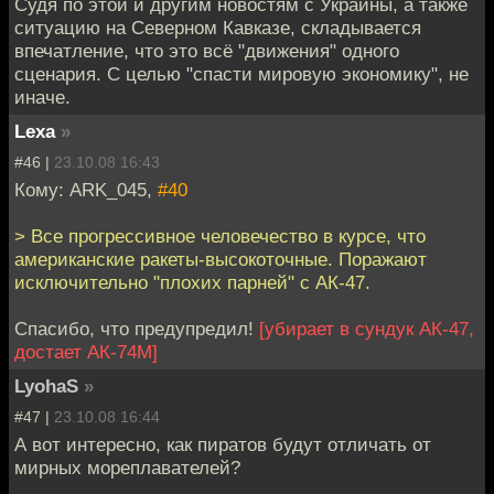
Судя по этой и другим новостям с Украины, а также
ситуацию на Северном Кавказе, складывается
впечатление, что это всё "движения" одного
сценария. С целью "спасти мировую экономику", не
иначе.
Lexa
»
#46 |
23.10.08 16:43
Кому: ARK_045,
#40
> Все прогрессивное человечество в курсе, что
американские ракеты-высокоточные. Поражают
исключительно "плохих парней" с АК-47.
Спасибо, что предупредил!
[убирает в сундук АК-47,
достает АК-74М]
LyohaS
»
#47 |
23.10.08 16:44
А вот интересно, как пиратов будут отличать от
мирных мореплавателей?