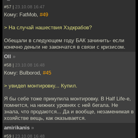
#57 |
23.10.08 16:47
Кому: FatMob,
#49
> На случай нашествия Хэдкрабов?
Обещали в следующем году БАК зачинить- если
конечно деньги не закончатся в связи с кризисом.
Oll
»
#58 |
23.10.08 16:48
Кому: Bulborod,
#45
> увидел монтировку... Купил.
Я бы себе тоже прикупила монтировку. В Half Life-е,
помнится, на нижних уровнях с ней бегала. Не
знала, что продаются... Да и вообще, незаменимая в
хозяйстве вещь, как оказывается.
amirikanis
»
#59 |
23.10.08 16:48