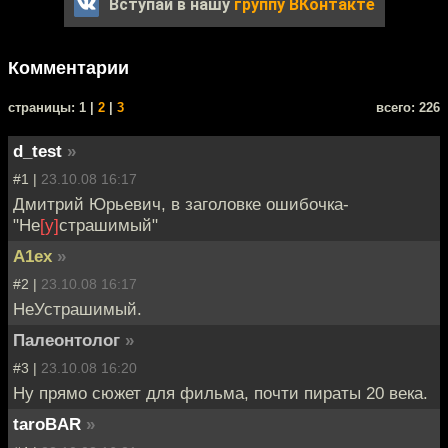
Вступай в нашу
группу ВКонтакте
Комментарии
cтраницы: 1 |
2
|
3
всего: 226
d_test
»
#1 |
23.10.08 16:17
Дмитрий Юрьевич, в заголовке ошибочка-
"Не
[у]
страшимый"
A1ex
»
#2 |
23.10.08 16:17
НеУстрашимый.
Палеонтолог
»
#3 |
23.10.08 16:20
Ну прямо сюжет для фильма, почти пираты 20 века.
taroBAR
»