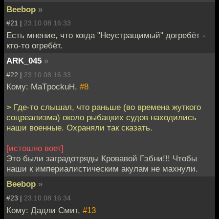
Beebop
»
#21 |
23.10.08 16:33
Есть мнение, что когда "Неустращимый" догребёт -
кто-то огребёт.
ARK_045
»
#22 |
23.10.08 16:33
Кому: MaTpockuH,
#8
> Где-то слышал, что раньше (во времена жуткого
соцреализма) около рыбацких судов находились
наши военные. Охраняли так сказать.
[истошно воет]
Это были заградотряды Кровавой Гэбни!!! Чтобы
наши к империалистическим акулам не махнули.
Beebop
»
#23 |
23.10.08 16:34
Кому: Дадли Смит,
#13