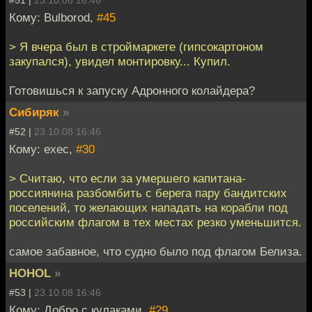
#51 |
23.10.08 16:46
Кому: Bulborod,
#45
> Я вчера был в строймаркете (гипсокартоном
закупался), увидел монтировку... Купил.
Готовишься к запуску Адронного колайдера?
Сибиряк
»
#52 |
23.10.08 16:46
Кому: exec,
#30
> Считаю, что если за умершего капитана-
россиянина разбомбить с берега пару бандитских
поселений, то желающих нападать на корабли под
российским флагом в тех местах резко уменьшится.
самое забавное, что судно было под флагом Белиза.
HOHOL
»
#53 |
23.10.08 16:46
Кому: Добро с кулаками,
#29