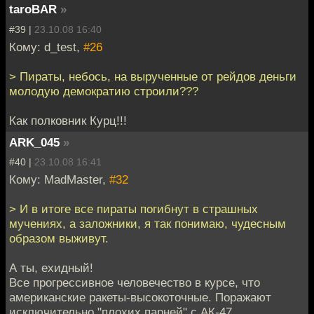
taroBAR
»
#39 |
23.10.08 16:40
Кому: d_test,
#26
> Пираты, небось, на вырученные от рейдов деньги
молодую демократию строили???
Как полковник Курц!!!
ARK_045
»
#40 |
23.10.08 16:41
Кому: MadMaster,
#32
> И в итоге все пираты погибнут в страшных
мучениях, а заложники, я так понимаю, чудесным
образом выживут.
А ты, ехидный!
Все прогрессивное человечество в курсе, что
американские ракеты-высокоточные. Поражают
исключительно "плохих парней" с АК-47.