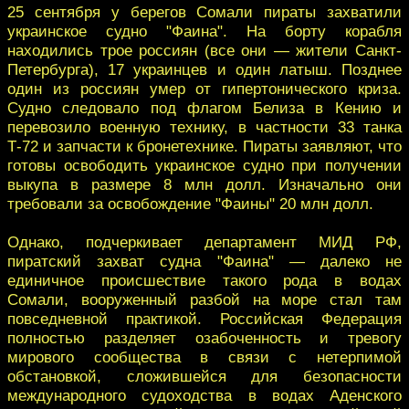
25 сентября у берегов Сомали пираты захватили
украинское судно "Фаина". На борту корабля
находились трое россиян (все они — жители Санкт-
Петербурга), 17 украинцев и один латыш. Позднее
один из россиян умер от гипертонического криза.
Судно следовало под флагом Белиза в Кению и
перевозило военную технику, в частности 33 танка
Т-72 и запчасти к бронетехнике. Пираты заявляют, что
готовы освободить украинское судно при получении
выкупа в размере 8 млн долл. Изначально они
требовали за освобождение "Фаины" 20 млн долл.
Однако, подчеркивает департамент МИД РФ,
пиратский захват судна "Фаина" — далеко не
единичное происшествие такого рода в водах
Сомали, вооруженный разбой на море стал там
повседневной практикой. Российская Федерация
полностью разделяет озабоченность и тревогу
мирового сообщества в связи с нетерпимой
обстановкой, сложившейся для безопасности
международного судоходства в водах Аденского