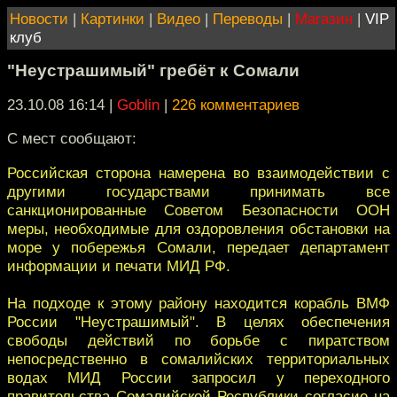
Новости
|
Картинки
|
Видео
|
Переводы
|
Магазин
|
VIP
клуб
"Неустрашимый" гребёт к Сомали
23.10.08 16:14
|
Goblin
|
226 комментариев
С мест сообщают:
Российская сторона намерена во взаимодействии с
другими государствами принимать все
санкционированные Советом Безопасности ООН
меры, необходимые для оздоровления обстановки на
море у побережья Сомали, передает департамент
информации и печати МИД РФ.
На подходе к этому району находится корабль ВМФ
России "Неустрашимый". В целях обеспечения
свободы действий по борьбе с пиратством
непосредственно в сомалийских территориальных
водах МИД России запросил у переходного
правительства Сомалийской Республики согласие на