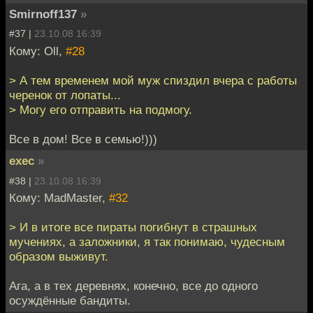
Smirnoff137
»
#37 |
23.10.08 16:39
Кому: Oll,
#28
> А тем временем мой муж спиздил вчера с работы
черенок от лопаты...
> Могу его отправить на подмогу.
Все в дом! Все в семью!)))
exec
»
#38 |
23.10.08 16:39
Кому: MadMaster,
#32
> И в итоге все пираты погибнут в страшных
мучениях, а заложники, я так понимаю, чудесным
образом выживут.
Ага, а в тех деревнях, конечно, все до одного
осуждённые бандиты.