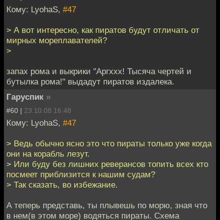
Кому: LyohaS,
#47
> А вот интересно, как пиратов будут отличать от
мирных мореплавателей?
>
запах рома и выкрики "Аргххх! Тысяча чертей и
бутылка рома!" выдадут пиратов издалека.
Гаруспик
»
#60 |
23.10.08 16:48
Кому: LyohaS,
#47
> Ведь обычно ясно это что пираты только уже когда
они на корабль лезут.
> Или буду без лишних реверансов топить всех кто
посмеет приблизится к нашим судам?
> Так сказать, во избежание.
А теперь представь, ты плывешь по морю, зная что
в нем(в этом море) водяться пираты. Схема