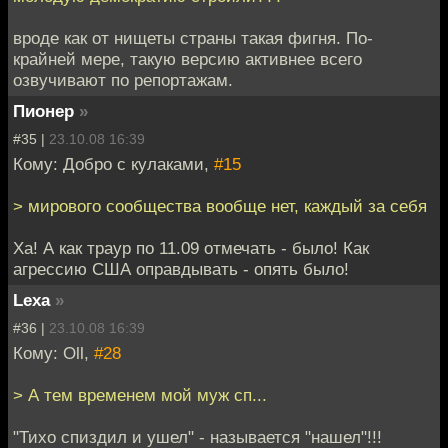
вроде как от нищеты страны такая фигня. По-
крайней мере, такую версию активнее всего
озвучивают по репортажам.
Пионер
»
#35 |
23.10.08 16:39
Кому: Добро с кулаками,
#15
> мирового сообщества вообще нет, каждый за себя
Ха! А как траур по 11.09 отмечать - было! Как
агрессию США оправдывать - опять было!
Lexa
»
#36 |
23.10.08 16:39
Кому: Oll,
#28
> А тем временем мой муж сп...
"Тихо спиздил и ушел" - называется "нашел"!!!