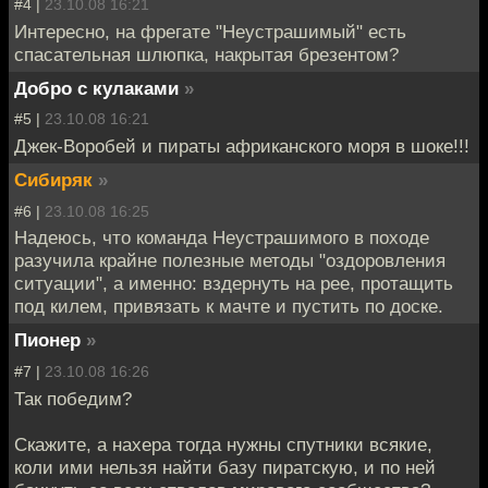
#4 |
23.10.08 16:21
Интересно, на фрегате "Неустрашимый" есть
спасательная шлюпка, накрытая брезентом?
Добро с кулаками
»
#5 |
23.10.08 16:21
Джек-Воробей и пираты африканского моря в шоке!!!
Сибиряк
»
#6 |
23.10.08 16:25
Надеюсь, что команда Неустрашимого в походе
разучила крайне полезные методы "оздоровления
ситуации", а именно: вздернуть на рее, протащить
под килем, привязать к мачте и пустить по доске.
Пионер
»
#7 |
23.10.08 16:26
Так победим?
Скажите, а нахера тогда нужны спутники всякие,
коли ими нельзя найти базу пиратскую, и по ней