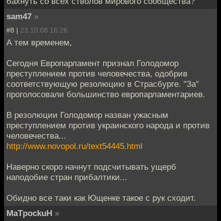
бахнуть со всех стволов мирового сообщества?
sam47
»
#8 |
23.10.08 16:26
А тем временем,
Сегодня Европарламент признал Голодомор
преступлением против человечества, одобрив
соответствующую резолюцию в Страсбурге. "За"
проголосовали большинство европарламентариев.
В резолюции Голодомор назван ужасным
преступлением против украинского народа и против
человечества...
http://www.novopol.ru/text54445.html
Наверно скоро начнут подсчитывать ущерб
наподобие стран прибалтики...
Обидно все таки как Ющенке такое с рук сходит.
MaTpockuH
»