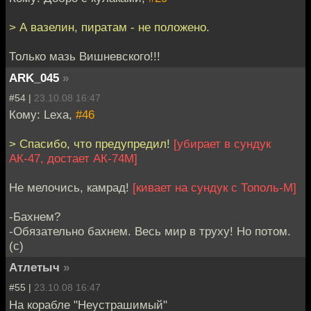
> А вазелин, пиратам - не положено.
Только мазь Вишневского!!!
ARK_045
»
#54 |
23.10.08 16:47
Кому: Lexa,
#46
> Спасибо, что предупредил!
[убирает в сундук
АК-47, достает АК-74М]
Не мелочись, камрад!
[кивает на сундук с Тополь-М]
-Бахнем?
-Обязательно бахнем. Весь мир в труху! Но потом.
(с)
Атлетыч
»
#55 |
23.10.08 16:47
На корабле "Неустрашимый"