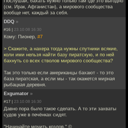
Послушай, бахать нужно только там где это выгодно
(см. Ирак, Афганистан), а мирового сообщества
вообще нет, каждый за себя.
DDQ
»
#16 |
23.10.08 16:30
Кому: Пионер,
#7
> Скажите, а нахера тогда нужны спутники всякие,
коли ими нельзя найти базу пиратскую, и по ней
бахнуть со всех стволов мирового сообщества?
Так это только если американцы бахают - то это
база пиратская, а если мы - так окажется мирная
рыбацкая деревня.
Exgumator
»
#17 |
23.10.08 16:30
Давно пора было такое сделать. А то эти захваты
судов уже в печёнках сидят.
"Начинайте мочить козлов." ©