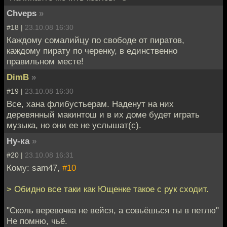
Chveps
»
#18 |
23.10.08 16:30
Каждому сомалийцу по свободе от пиратов,
каждому пирату по черенку, в единственно
правильном месте!
DimB
»
#19 |
23.10.08 16:30
Все, хана флибустьерам. Наденут на них
деревянный макинтош и в их доме будет играть
музыка, но они ее не услышат(с).
Ну-ка
»
#20 |
23.10.08 16:31
Кому: sam47,
#10
> Обидно все таки как Ющенке такое с рук сходит.
"Сколь веревочка не вейся, а совьёшься ты в петлю"
Не помню, чьё.