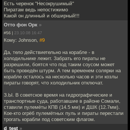
Есть черенок "Несокрушимый"
Пиратам ведь непостижимо
Какой он длинный и обширный!!!
Отто фон Орк
»
#56 |
23.10.08 16:47
Кому: Johnson,
#9
Да, тело действиетельно на корабле - в
холодильнике лежит. Забрать его пираты не
разрешили, боятся что под таким соусом может
быть проведён штурм. А тем временем солярки на
корабле осталось на несколько часов и эти козлы
пираты говорят, что холодильник отключат.
З.Ы. В советское время на гидрографические и
транспортные суда, работавшие в районе Сомали,
ставили пулемёты КПВ (14.5 мм) и ДШК (12.7мм).
Кое-кто огрёб пулемётных пуль и пираты перестали
трогать корабли под советским флагом.
d_test
»