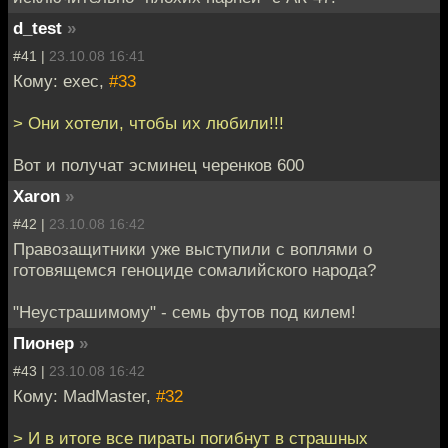
d_test
»
#41 |
23.10.08 16:41
Кому: exec,
#33
> Они хотели, чтобы их любили!!!
Вот и получат эсминец черенков 600
Xaron
»
#42 |
23.10.08 16:42
Правозащитники уже выступили с воплями о
готовящемся геноциде сомалийского народа?
"Неустрашимому" - семь футов под килем!
Пионер
»
#43 |
23.10.08 16:42
Кому: MadMaster,
#32
> И в итоге все пираты погибнут в страшных