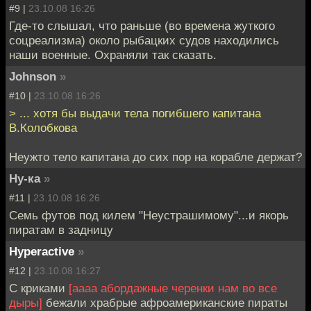
#9 |
23.10.08 16:26
Где-то слышал, что раньше (во времена жуткого
соцреализма) около рыбацких судов находились
наши военные. Охраняли так сказать.
Johnson
»
#10 |
23.10.08 16:26
> ... хотя бы выдачи тела погибшего капитана
В.Колобкова
Неужто тело капитана до сих пор на корабле держат?
Ну-ка
»
#11 |
23.10.08 16:26
Семь футов под килем "Неустрашимому"...и якорь
пиратам в задницу
Hyperactive
»
#12 |
23.10.08 16:27
С криками
[аааа абордажные черенки нам во все
дыры]
бежали храбрые афроамериканские пираты