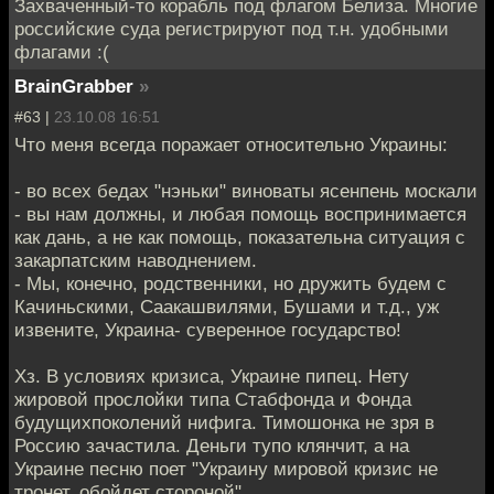
Захваченный-то корабль под флагом Белиза. Многие
российские суда регистрируют под т.н. удобными
флагами :(
BrainGrabber
»
#63 |
23.10.08 16:51
Что меня всегда поражает относительно Украины:
- во всех бедах "нэньки" виноваты ясенпень москали
- вы нам должны, и любая помощь воспринимается
как дань, а не как помощь, показательна ситуация с
закарпатским наводнением.
- Мы, конечно, родственники, но дружить будем с
Качиньскими, Саакашвилями, Бушами и т.д., уж
извените, Украина- суверенное государство!
Хз. В условиях кризиса, Украине пипец. Нету
жировой прослойки типа Стабфонда и Фонда
будущихпоколений нифига. Тимошонка не зря в
Россию зачастила. Деньги тупо клянчит, а на
Украине песню поет "Украину мировой кризис не
тронет, обойдет стороной"