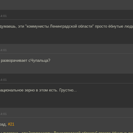
14:01
 думаешь, эти "коммунисты Ленинградской области" просто ёбнутые люди,
14:01
разворачивает сЧупальца?
14:01
ациональное зерно в этом есть. Грустно...
14:01
рад,
#21