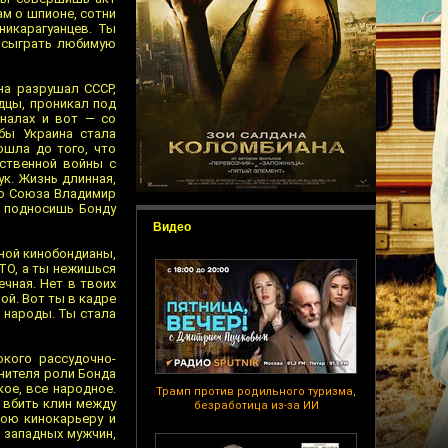
м о шпионе, сотни
никарагуанцев. Ты
л сыграть любимую
на разрушал СССР,
дцы, проникал под
налах и вот — со
бы Украина стала
ошла до того, что
ественной войны с
к. Жизнь длинная,
ого Союза Владимир
ы подносишь Бонду
Видео
ной кинобондианы,
АТО, а ты нежишься
ечная. Нет в твоих
ой. Вот ты в кадре
е народы. Ты стала
окого рассудочно-
нителя роли Бонда
ое, все народное.
Трамп против родильного туризма,
ы вбить клин между
безработица из-за ИИ
вою кинокарьеру и
 западных мужчин,