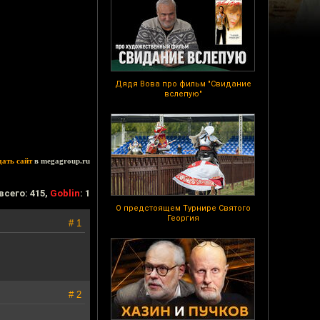
Дядя Вова про фильм "Свидание
вслепую"
дать сайт
в megagroup.ru
всего: 415,
Goblin
: 1
О предстоящем Турнире Святого
Георгия
# 1
# 2