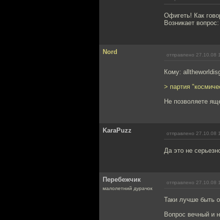
Офигеть! Как гово
Возникает вопрос:
Nord
отправлено 27.10.08 
Кому: alltheworldis
> партия "космиче
Не позволяете ящ
KaraPuzz
отправлено 27.10.08 
Да это не серьезн
Перебежчик
отправлено 27.10.08 
малолетний дурачок
Таки лучше быть о
Вопрос вечный и н