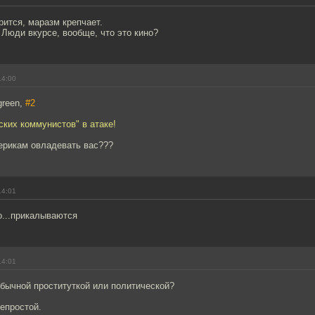
рится, маразм крепчает.
 Люди вкурсе, вообще, что это кино?
14:00
green,
#2
ских коммунистов" в атаке!
ерикам овладевать вас???
14:01
о...прикалываются
14:01
бычной проституткой или политической?
епростой.