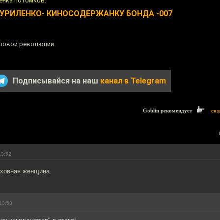
ценка потомков.
УРИЛЕНКО- КИНОСОДЕРЖАНКУ БОНДА -007
ировой революции.
Подписывайся на наш
канал в Telegram
Goblin рекомендует
соз
13:52
ховная женщина.
13:53