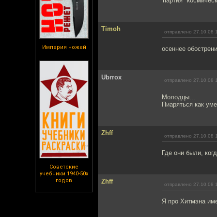
партия "космическ
Timoh
отправлено 27.10.08 
Империя ножей
осеннее обострен
Ubrrox
отправлено 27.10.08 
Молодцы...
Пиаряться как уме
Zhff
отправлено 27.10.08 
Где они были, ког
Советские
учебники 1940-50х
годов
Zhff
отправлено 27.10.08 
Я про Хитмэна име