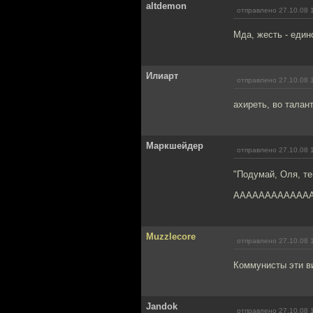
altdemon
отправлено 27.10.08 
Мда, жесть - един
Илиарт
отправлено 27.10.08 
ахиреть, во талан
Маркшейдер
отправлено 27.10.08 
"Подумай, Оля, те
ААААААААААААА!!!
Muzzlecore
отправлено 27.10.08 
Коммунисты эти в
Jandok
отправлено 27.10.08 