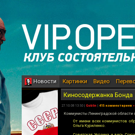
Картинки
Видео
Перев
Новости
Киносодержанка Бонда
27.10.08 13:50 |
Goblin
|
415 комментариев
»
Коммунисты Ленинградской области 
От имени всех коммунистов обр
Ольга Куриленко.
Советская Украина и весь Союз