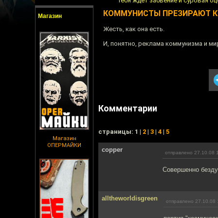
тебя ждет забвение и суровая о
КОММУНИСТЫ ПРЕЗИРАЮТ К
Магазин
Жесть, как она есть.
И, понятно, реклама коммунизма и м
Комментарии
cтраницы: 1 |
2
|
3
|
4
|
5
Магазин
ОПЕРМАЙКИ
copper
отправлено 27.10.08 
Совершенно безду
alltheworldisgreen
отправлено 27.10.08 