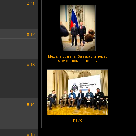
# 11
# 12
Медаль ордена "За заслуги перед
Отечеством" II степени
# 13
# 14
РВИО
# 15