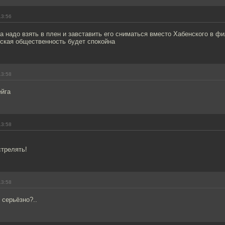
13:56
а надо взять в плен и завставить его сниматься вместо Хабенского в ф
еская общественность будет спокойна
13:58
ейга
13:58
стрелять!
13:58
 серьёзно?..