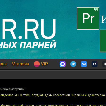
оды
Магазин
VIP
снова выступили:
ащаемся мы к тебе, блудная дочь несчастной Украины и дезертирка
 бесплатно тебя учили, лечили, воспитывали, то никто не знал, что