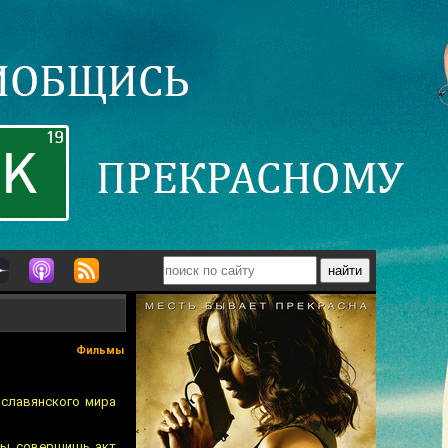
Фильмы
 славянского мира
 ты совершишь акт