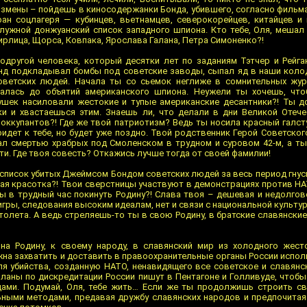
измены – пойдешь в киносодержанки Бонда, убившего, согласно фильма
ан соцлагеря — кубинцев, вьетнамцев, северокорейцев, китайцев и 
служной донжуанский список западного шпиона. Кто тебе, Оля, меша
рлица, Щорса, Ковпака, Ярослава Галана, Петра Симоненко?!
подругой человека, который десятки лет по заданиям Тэтчер и Рейга
онд подкладывал бомбы под советские заводы, сыпал яд в наши коло
ветских людей. Начала ты со сьемок неглиже в сомнительных жур
ралась до объятий американского шпиона. Неужели ты хочешь, что
ушек насиловали жестокие и тупые американские десантники?! Ты д
ки и хвастаешься этим. Знаешь ли, что делали в дни Великой Отеч
оккупантов?! Где же твой патриотизм? Ведь ты носила красный галсту
ридет к тебе, но будет уже поздно. Твой родственник Герой Советск
пал смертью храбрых под Смоленском в трудном и суровом 42-м, а т
ти. Где твоя совесть? Откажись лучше тогда от своей фамилии!
список убитых Джеймсом Бондом советских людей за весь период гнус
ная красотка?! Твои сверстницы участвуют в демонстрациях против Н
ты в трудный час покинуть Родину?! Слава твоя – дешевая и недолгов
гры, следования высоким идеалам, нет и связи с национальной культур
толета. А ведь стреляешь-то ты в свою Родину, в братские славянски
 на Родину, к своему народу, в славянский мир из холодного жест
жна захватить и доставить в правоохранительные органы России испол
ля убийства, созданную НАТО, ненавидящего все советское и славянск
планы по дискредитации России пишут в Пентагоне и Голливуде, чтоб
дами. Подумай, Оля, тебе жить… Если же ты продолжишь строить с
ными методами, предавая дружбу славянских народов и предпочитая