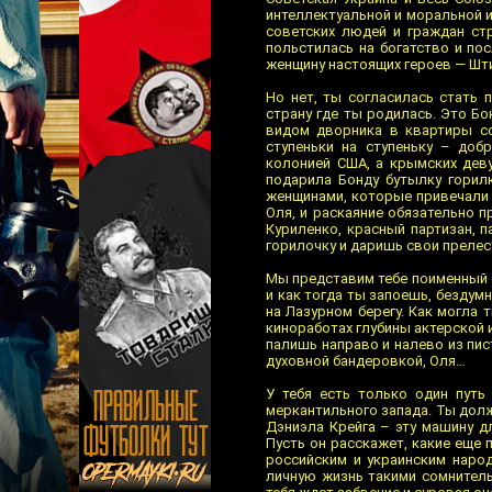
интеллектуальной и моральной 
советских людей и граждан стр
польстилась на богатство и по
женщину настоящих героев — Шти
Но нет, ты согласилась стать 
страну где ты родилась. Это Б
видом дворника в квартиры со
ступеньки на ступеньку – доб
колонией США, а крымских дев
подарила Бонду бутылку горил
женщинами, которые привечали 
Оля, и раскаяние обязательно п
Куриленко, красный партизан, 
горилочку и даришь свои прелес
Мы представим тебе поименный 
и как тогда ты запоешь, бездум
на Лазурном берегу. Как могла 
киноработах глубины актерской и
палишь направо и налево из пис
духовной бандеровкой, Оля…
У тебя есть только один путь
меркантильного запада. Ты дол
Дэниэла Крейга – эту машину д
Пусть он расскажет, какие еще 
российским и украинским наро
личную жизнь такими сомнитель