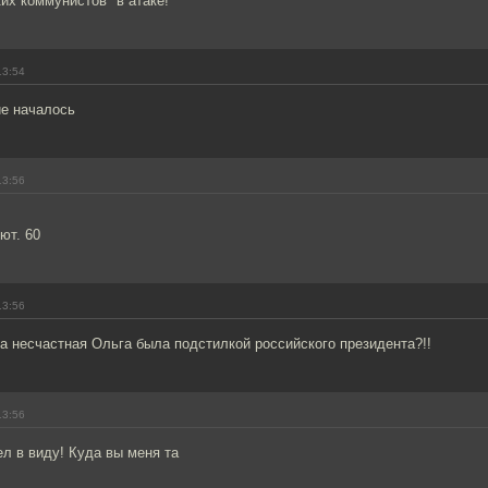
их коммунистов" в атаке!
13:54
ие началось
13:56
ют. 60
13:56
да несчастная Ольга была подстилкой российского президента?!!
13:56
л в виду! Куда вы меня та