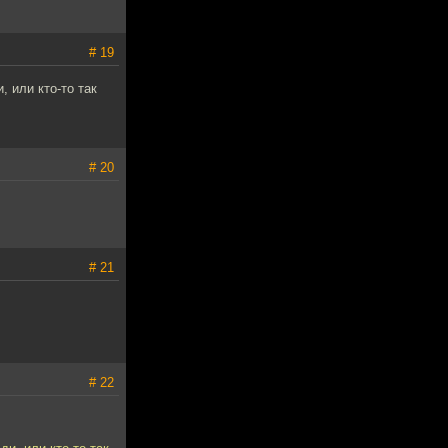
# 19
 или кто-то так
# 20
# 21
# 22