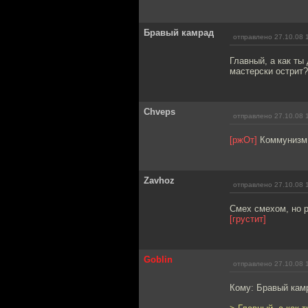
Бравый камрад
отправлено 27.10.08 
Главный, а как ты
мастерски острит?
Chveps
отправлено 27.10.08 
[ржОт]
Коммунизм 
Zavhoz
отправлено 27.10.08 
Смех смехом, но р
[грустит]
Goblin
отправлено 27.10.08 
Кому: Бравый кам