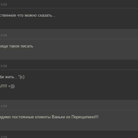
13:58
ственное что можно сказать...
13:58
тище такое писать
13:58
бе жить…"(с)
!! =)))
13:59
идимо постоянные клиенты Ваньки из Перещепино!!!
13:59