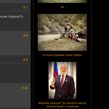
65
# 7
ильме АдвокатЪ.
# 8
Остров Сахалин, река Найба
# 9
# 10
Медаль ордена "За заслуги перед
Отечеством" II степени