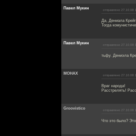
Павел Мукин
отправлено 27.10.08 
Да, Дениала Крейг
Тогда комунистич
Павел Мукин
отправлено 27.10.08 
тьфу. Дениэла Кр
MOHAX
отправлено 27.10.08 
Враг народа!
Расстрелять! Рас
Groovistico
отправлено 27.10.08 
Что это было? Это