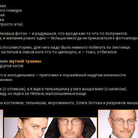
зах:
ого гламура
рня
ка
просто атас.
олковых фоток — и радуешься, что вроде как-то что-то получается.
, и желание ровно одно — больше никогда не прикасаться к фотоаппара
/послеисторию, для чего надо было немного побегать по лестнице.
на пятый в левой ноге что-то щёлкнуло, и — тово, отбегался.
ремён
жуткой травмы
.
другой ногой.
о в холодильнике — приложил к поражённой недугом конечности.
зможно.
(с отливом), а я ещё и тельняшечку у него выцыганил (с начёсом).
 еду, но ещё и за тёплые, малоношенные вещи.
ама костюмов, тельняшек, мороженного, Олега Зотова и разрывов мышц