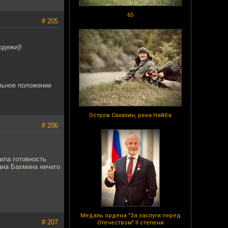
65
# 205
одежи)!
льное положение
Остров Сахалин, река Найба
# 206
ила готовность
лана Бахмина ничего
Медаль ордена "За заслуги перед
# 207
Отечеством" II степени