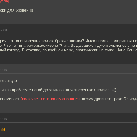
угла]
ски для бровей !!!
09:08
рич, как оцениваешь свои актёрские навыки? Имхо вполне колоритная н
е. Что-то типа ремейка/сиквела "Лига Выдающихся Джентельменов", на 
й взгляд. В статике, по крайней мере, практически не хуже Шона Конне
09:16
чувствую.
из-за проблем с ногой до унитаза на четвереньках ползал :(((
напоминает
[включает остатки образования]
поэму древнего грека Гесиод
09:16
189