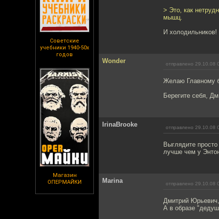
> Это, как нетруд
мышц.
И холодильников!
Советские
учебники 1940-50х
годов
Wonder
отправлено 29.10.08 
Желаю Главному б
Берегите себя, Д
IrinaBrooke
отправлено 29.10.08 
Выглядите просто 
лучше чем у Энто
Магазин
Marina
ОПЕРМАЙКИ
отправлено 29.10.08 
Дмитрий Юрьевич,
А в образе "дедуш