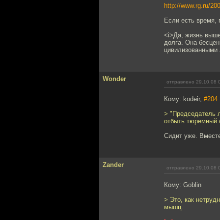
http://www.rg.ru/20
Если есть время, 
<i>Да, жизнь выше
долга. Она бесцен
цивилизованными 
Wonder
отправлено 29.10.08 
Кому: kodeir,
#204
> "Председатель 
отбыть тюремный 
Сидит уже. Вмест
Zander
отправлено 29.10.08 
Кому: Goblin
> Это, как нетруд
мышц.