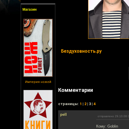
Магазин
Бездуховность.ру
Империя ножей
Комментарии
cтраницы:
1
|
2
| 3 |
4
pell
отправлено 29.10.08 
Кому: Goblin