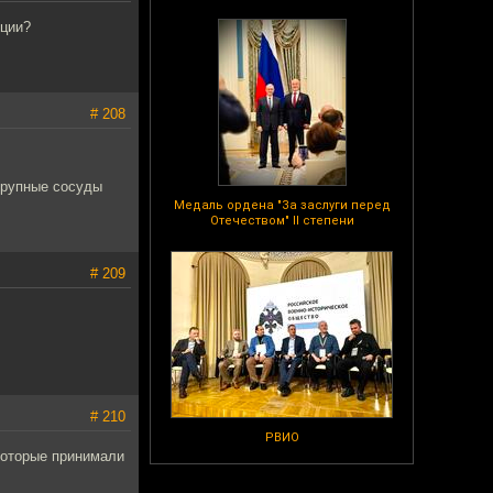
нции?
# 208
 крупные сосуды
Медаль ордена "За заслуги перед
Отечеством" II степени
# 209
# 210
РВИО
которые принимали