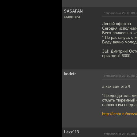
SASAFAN
отправлено 29.10.08 
задорноид
Легкий оффтоп
Сегодня исполнил
Всех причасных ка
" Не растанусь с
Буду вечно молод
ЗЫ: Дмитрий! Ост
приходят! 6000
kodeir
отправлено 29.10.08 
а как вам это?!
"Председатель ли
отбыть тюремный с
плохого им не дел
http://lenta.ru/new
Lexx113
отправлено 29.10.08 