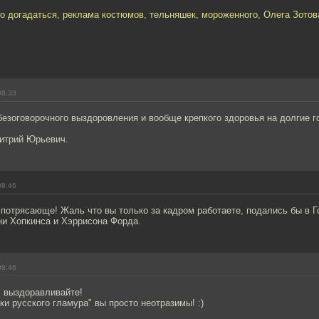
но догадаться, реклама костюмов, тельняшек, мороженного, Олега Зотов
08:33
езоговорочного выздоровления и вообще крепкого здоровья на долгие г
митрий Юрьевич.
08:46
потрясающе! Жаль что вы только за кадром работаете, подались бы в Г
ни Хопкинса и Хэррисона Форда.
08:46
 выздоравливайте!
ки русского гламура" вы просто неотразимы! :)