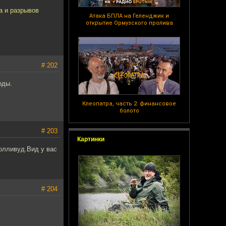
а и разрывов
Атака БПЛА на Геленджик и
открытие Ормузского пролива
# 202
оды.
Клеопатра, часть 2: финансовое
болото
# 203
Картинки
олливуд.Вид у вас
# 204