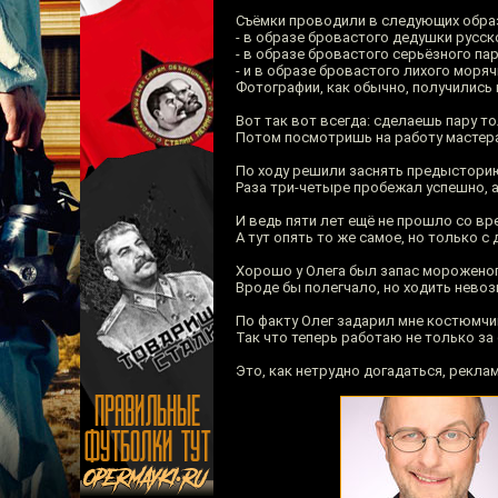
Съёмки проводили в следующих обра
- в образе бровастого дедушки русск
- в образе бровастого серьёзного па
- и в образе бровастого лихого моряч
Фотографии, как обычно, получились 
Вот так вот всегда: сделаешь пару т
Потом посмотришь на работу мастера
По ходу решили заснять предысторию
Раза три-четыре пробежал успешно, а 
И ведь пяти лет ещё не прошло со в
А тут опять то же самое, но только с 
Хорошо у Олега был запас мороженог
Вроде бы полегчало, но ходить нево
По факту Олег задарил мне костюмчик 
Так что теперь работаю не только за
Это, как нетрудно догадаться, рекл