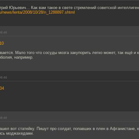
рий Юрьевич... Как вам такое в свете стремлений советской интеллиге
ru/news/lenta/2008/10/28/n_1288897.shtml
08:46
10
вается. Мало того что сосуды мозга закупорить легко может, так ещё и
мболия, например.
08:46
04
08:46
шел вот статейку. Пишут про солдат, попавших в плен в Афганистане, 
ись моджахедами.