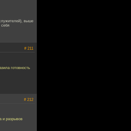
ослужителей), выше
 себя
# 211
азила готовность
# 212
а и разрывов