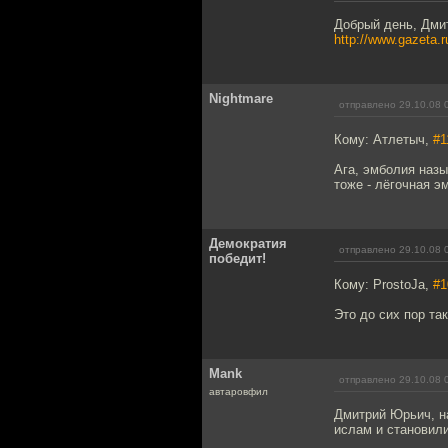
Добрый день, Дмит
http://www.gazeta.
Nightmare
отправлено 29.10.08 
Кому: Атлетыч,
#1
Ага, эмболия назы
тоже - лёгочная э
Демократия
отправлено 29.10.08 
победит!
Кому: ProstoJa,
#1
Это до сих пор так
Mank
отправлено 29.10.08 
автаровфил
Дмитрий Юрьич, на
ислам и становил