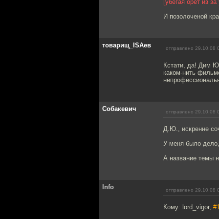
[убегая орет из за 
И позолоченой кра
товарищ_ISAев
отправлено 29.10.08 
Кстати, да! Дим Ю
каком-нить фильм
непрофессиональны
Собакевич
отправлено 29.10.08 
Д.Ю., искренне со
У меня было дело, 
А название темы 
Info
отправлено 29.10.08 
Кому: lord_vigor,
#