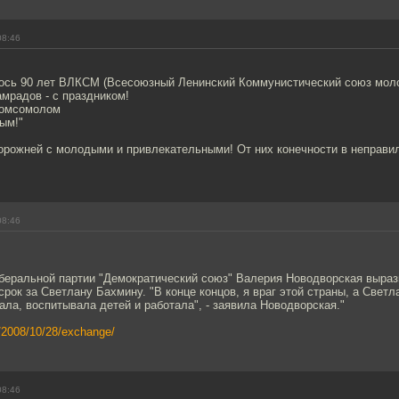
08:46
ось 90 лет ВЛКСМ (Всесоюзный Ленинский Коммунистический союз мол
мрадов - с праздником!
 комсомолом
ым!"
орожней с молодыми и привлекательными! От них конечности в неправи
08:46
беральной партии "Демократический союз" Валерия Новодворская выраз
рок за Светлану Бахмину. "В конце концов, я враг этой страны, а Свет
ала, воспитывала детей и работала", - заявила Новодворская."
s/2008/10/28/exchange/
08:46