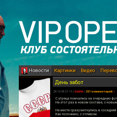
Картинки
Видео
Перев
Новости
День забот
28.10.08 21:15 |
Goblin
|
321 комментарий
»
С утреца помчались на очередную фот
На этот раз в новом составе, с новы
На месте сразу метнулись в соседний
Как положено, с отливом.