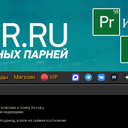
оды
Магазин
VIP
осессию к Олегу Зотову.
ми надеждами.
 подъезд, взяли на съёмки костюмчик.