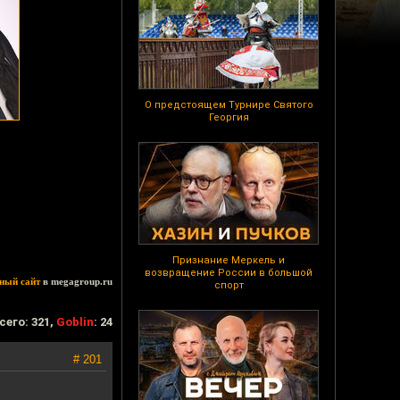
О предстоящем Турнире Святого
Георгия
Признание Меркель и
возвращение России в большой
ный сайт
в megagroup.ru
спорт
сего: 321,
Goblin
: 24
# 201