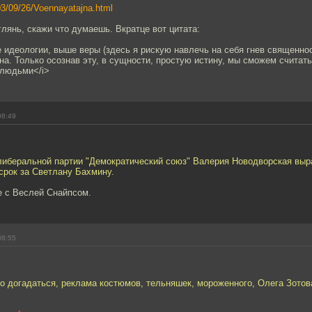
03/09/26/Voennayatajna.html
глянь, скажи что думаешь. Вкратце вот цитата:
 идеологии, выше веры (здесь я рискую навлечь на себя гнев священн
на. Только осознав эту, в сущности, простую истину, мы сможем считать
людьми</i>
08:49
либеральной партии "Демократический союз" Валерия Новодворская выр
срок за Светлану Бахмину.
е с Веслей Снайпсом.
08:55
но догадаться, реклама костюмов, тельняшек, мороженного, Олега Зотов