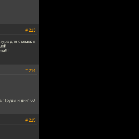
# 213
атура для съёмок в
мой
ри!!!
# 214
а "Труды и дни" 60
# 215