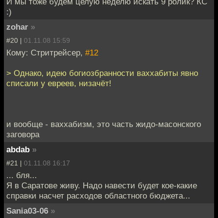
И мы тоже будем целую неделю искать 9 ролик? КС
:)
zohar
»
#20 |
01.11.08 15:59
Кому: Стритрейсер,
#12
> Однако, идею богиозбранности ваххабиты явно
списали у евреев, низачёт!
и вообще - ваххабизм, это часть жидо-масонского
заговора
abdab
»
#21 |
01.11.08 16:17
... бля...
Я в Саратове живу. Надо навести будет кое-какие
справки насчет расходов областного бюджета...
Sania03-06
»