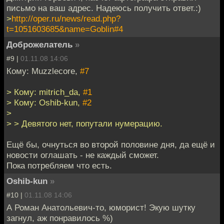
письмо на ваш адрес. Надеюсь получить ответ.:)
>
http://oper.ru/news/read.php?
t=1051603685&name=Goblin#4
Доброжелатель
»
#9 |
01.11.08 14:06
Кому: Muzzlecore,
#7
> Кому: mitrich_da,
#1
> Кому: Oshib-kun,
#2
>
> > Девятого нет, попутали нумерацию.
Ещё бы, очнуться во второй половине дня, да ещё и
новости оглашать - не каждый сможет.
Пока потребляем что есть.
Oshib-kun
»
#10 |
01.11.08 14:06
А Роман Анатольевич-то, юморист! Экую шутку
загнул, аж понравилось %)