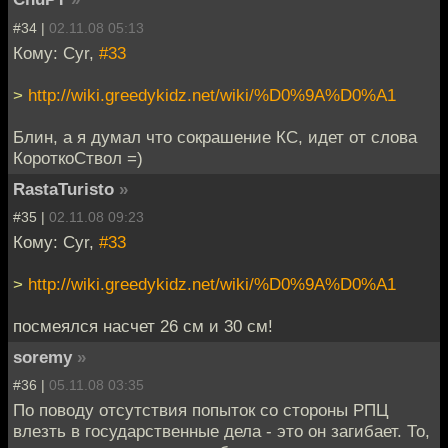
#34 |
02.11.08 05:13
Кому: Cyr,
#33
>
http://wiki.greedykidz.net/wiki/%D0%9A%D0%A1
Блин, а я думал что сокрашение КС, идет от слова
КороткоСтвол =)
RastaTuristo
»
#35 |
02.11.08 09:23
Кому: Cyr,
#33
>
http://wiki.greedykidz.net/wiki/%D0%9A%D0%A1
посмеялся насчет 26 см и 30 см!
soremy
»
#36 |
05.11.08 03:35
По поводу отсутствия попыток со стороны РПЦ
влезть в государственные дела - это он загибает. То,