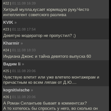
#22 |
01.11.08 16:39
Хитрый мулла,кусает кормящую руку.Чисто
интеллигент советского разлива
KVIK
»
#23 |
01.11.08 17:54
Девятую модератор не пропустил? ;)
Kharmir
»
#24 |
01.11.08 18:33
Индиана Джонс и тайна девятого выпуска 60
Вадим li
»
#25 |
01.11.08 20:06
Чувствую влетит или уже влетело монтажерам и
причастным ко всем ляпам от Д.Ю....
kognitivische
»
#26 |
01.11.08 20:06
А Роман Силантьев бывает в комментсах?
А то хотелось бы спросить у него, во сколько он