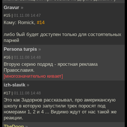
Gravur
»
#15 |
01.11.08 14:47
Кому: Romick,
#14
либо 9ый будет доступен только для состоятельных
парней
Persona turpis
»
#16 |
01.11.08 14:48
Вторую серию подряд - яростная реклама
Православия.
[многозначительно кивает]
izh-slavik
»
#17 |
01.11.08 14:48
Это как Задорнов рассказывал, про американскую
школу в которую запустили трех поросят под
номерами 1, 2 и 4 ... Видимо ждут от нас такой же
реакции.
TheDoon
»