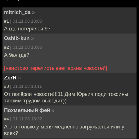
mitrich_da
»
#1 |
01.11.08 13:09
А где потерялся 9?
Oshib-kun
»
#2 |
01.11.08 13:09
А 9ая где?
[неистово перелистывает архив новостей]
Zx7R
»
#3 |
01.11.08 13:11
От попёрли новости!!!11 Дим Юрьич поди токсины
тяжким трудом выводит))
Похмельный фей
»
#4 |
01.11.08 13:32
А это только у меня медленно загружается или у
всех?