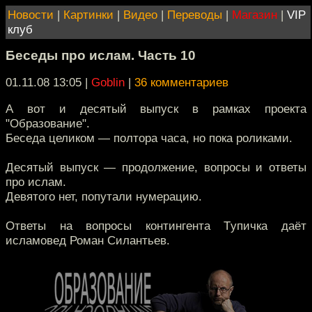
Новости
|
Картинки
|
Видео
|
Переводы
|
Магазин
|
VIP
клуб
Беседы про ислам. Часть 10
01.11.08 13:05
|
Goblin
|
36 комментариев
А вот и десятый выпуск в рамках проекта
"Образование".
Беседа целиком — полтора часа, но пока роликами.
Десятый выпуск — продолжение, вопросы и ответы
про ислам.
Девятого нет, попутали нумерацию.
Ответы на вопросы контингента Tупичка даёт
исламовед Роман Силантьев.