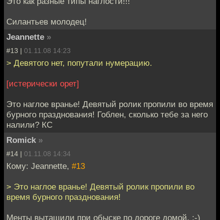
Это как разные типы наглости!!!
Силантьев молодец!
Jeannette
»
#13 |
01.11.08 14:23
> Девятого нет, попутали нумерацию.
[истерически орет]
Это наглое вранье! Девятый ролик пропили во время
бурного празднования! Гоблен, сколько тебе за него
налили? КС
Romick
»
#14 |
01.11.08 14:34
Кому: Jeannette,
#13
> Это наглое вранье! Девятый ролик пропили во
время бурного празднования!
Менты вытащили при обыске по дороге домой. :-)