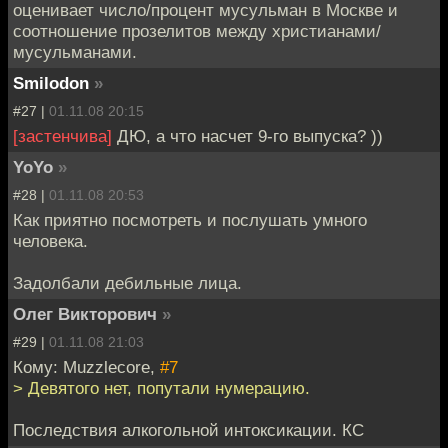
оценивает число/процент мусульман в Москве и
соотношение прозелитов между христианами/
мусульманами.
Smilodon
»
#27 |
01.11.08 20:15
[застенчива]
ДЮ, а что насчет 9-го выпуска? ))
YoYo
»
#28 |
01.11.08 20:53
Как приятно посмотреть и послушать умного
человека.
Задолбали дебильные лица.
Олег Викторович
»
#29 |
01.11.08 21:03
Кому: Muzzlecore,
#7
> Девятого нет, попутали нумерацию.
Последствия алкогольной интоксикации. КС