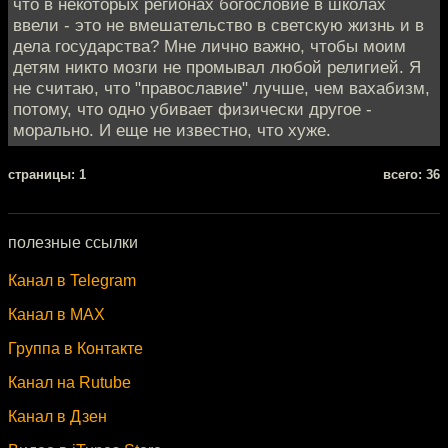
что в некоторых регионах богословие в школах
ввели - это не вмешательство в светскую жизнь и в
дела государства? Мне лично важно, чтобы моим
детям никто мозги не промывал любой религией. Я
не считаю, что "православие" лучше, чем вахабизм,
потому, что одно убивает физически другое -
морально. И еще не известно, что хуже.
cтраницы: 1
всего: 36
полезные ссылки
Канал в Telegram
Канал в MAX
Группа в Контакте
Канал на Rutube
Канал в Дзен