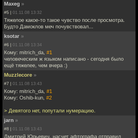
Maxeg
»
#5 |
01.11.08 13:32
Тяжелое какое-то такое чувство после просмотра.
Будто Дамоклов меч почувствовал...
ksotar
»
#6 |
01.11.08 13:34
Кому: mitrich_da,
#1
человеческим ж языком написано - сегодня было
ещё тяжелее, чем вчера :)
Muzzlecore
»
#7 |
01.11.08 13:43
Кому: mitrich_da,
#1
Кому: Oshib-kun,
#2
> Девятого нет, попутали нумерацию.
jarn
»
#8 |
01.11.08 13:43
Дмитрий Юрьевич, насчет афтографа отправил