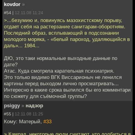
kovdor
»
#54 |
12.11.08 11:24
>...безумию и, повинуясь мазохистскому порыву,
отдает себя на растерзание санитарам-оборотням.
Последний образ, всплывающий в подсознании
молодого моряка, - «белый пароход, удаляющийся в
даль»... 1984...
ДЮ, это таки нормальные выходные данные по
дате?
Атас. Куда смотрела карательная психиатрия.
Это только видимо ВГК Виссарионыч не ленился
картины перед выходом лично просматривать...
Интересно в какие срока вылился бы его комментари
по сюжету для съёмочной группы?
psiggy
»
надзор
#55 |
12.11.08 11:25
Кому: Матерый,
#33
> Камрад, некоторые люди считают, что долбиться в