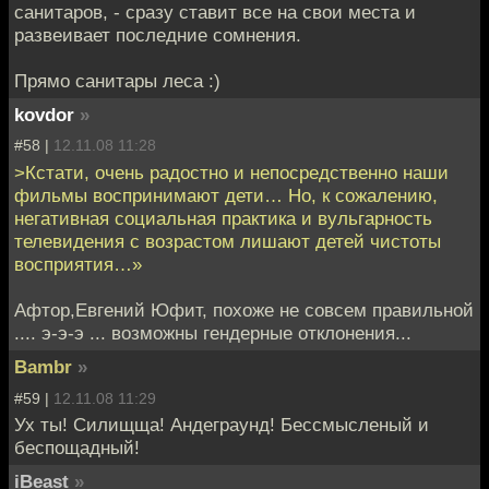
санитаров, - сразу ставит все на свои места и
развеивает последние сомнения.
Прямо санитары леса :)
kovdor
»
#58 |
12.11.08 11:28
>Кстати, очень радостно и непосредственно наши
фильмы воспринимают дети… Но, к сожалению,
негативная социальная практика и вульгарность
телевидения с возрастом лишают детей чистоты
восприятия…»
Афтор,Евгений Юфит, похоже не совсем правильной
.... э-э-э ... возможны гендерные отклонения...
Bambr
»
#59 |
12.11.08 11:29
Ух ты! Силищща! Андеграунд! Бессмысленый и
беспощадный!
iBeast
»