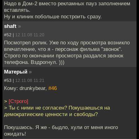
Надо в Дом-2 вместо рекламных пауз заполнением
вставлять.
Ну и клиник побольше построить сразу.
shaft
»
#52 |
12.11.08 11:20
Посмотрел ролик. Уже по ходу просмотра возникло
впечатление, что я - персонаж фильма "звонок".
Строго по окончании просмотра раздался звонок
телефона. Вздрогнул. )))
Матерый
»
#53 |
12.11.08 11:21
Кому: drunkybear,
#46
>
[Строго]
> Ты с ними не согласен? Покушаешься на
демократиеские ценности и свободы?
Покушаюсь. Я же - быдло, хули от меня иного
ожидать!