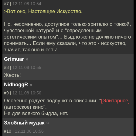
#7 |
12.11.08 10:54
>Вот оно, Настоящее Искусство.
Но, несомненно, доступное только зрителю с тонкой,
чувственной натурой и с "определенным
эстетическим опытом"... Быдло же не должно ничего
понимать... Если ему сказали, что это - исскуство,
значит, так оно и есть!
Grimuar
»
#8 |
12.11.08 10:55
Жесть!
NidhoggR
»
#9 |
12.11.08 10:56
Особенно радует подпункт в описании: "
[Элитарное]
(авторское) кино".
Не для всякого быдла, нет.
Злобный мудак
»
#10 |
12.11.08 10:56