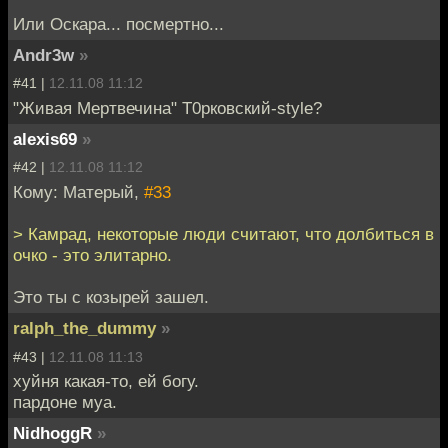
Или Оскара... посмертно...
Andr3w
»
#41 |
12.11.08 11:12
"Живая Мертвечина" Т0рковский-style?
alexis69
»
#42 |
12.11.08 11:12
Кому: Матерый,
#33
> Камрад, некоторые люди считают, что долбиться в
очко - это элитарно.
Это ты с козырей зашел.
ralph_the_dummy
»
#43 |
12.11.08 11:13
хуйня какая-то, ей богу.
пардоне муа.
NidhoggR
»