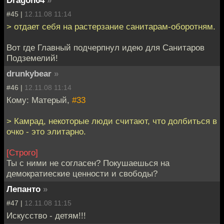
#45 |
12.11.08 11:14
> отдает себя на растерзание санитарам-оборотням.
Вот где Главный подчерпнул идею для Санитаров
Подземелий!
drunkybear
»
#46 |
12.11.08 11:14
Кому: Матерый,
#33
> Камрад, некоторые люди считают, что долбиться в
очко - это элитарно.
[Строго]
Ты с ними не согласен? Покушаешься на
демократиеские ценности и свободы?
Лепанто
»
#47 |
12.11.08 11:15
Искусство - детям!!!