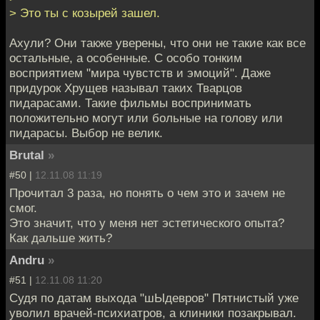
> Это ты с козырей зашел.
Ахули? Они также уверены, что они не такие как все
остальные, а особенные. С особо тонким
восприятием "мира чувстств и эмоций". Даже
придурок Хрущев называл таких Тварцов
пидарасами. Такие фильмы воспринимать
положительно могут или больные на голову или
пидарасы. Выбор не велик.
Brutal
»
#50 |
12.11.08 11:19
Прочитал 3 раза, но понять о чем это и зачем не
смог.
Это значит, что у меня нет эстетического опыта?
Как дальше жить?
Andru
»
#51 |
12.11.08 11:20
Судя по датам выхода "шЫдевров" Пятнистый уже
уволил врачей-психиатров, а клиники позакрывал.