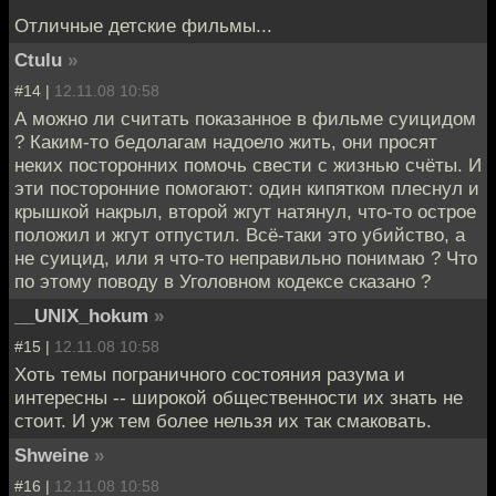
Отличные детские фильмы...
Ctulu
»
#14 |
12.11.08 10:58
А можно ли считать показанное в фильме суицидом
? Каким-то бедолагам надоело жить, они просят
неких посторонних помочь свести с жизнью счёты. И
эти посторонние помогают: один кипятком плеснул и
крышкой накрыл, второй жгут натянул, что-то острое
положил и жгут отпустил. Всё-таки это убийство, а
не суицид, или я что-то неправильно понимаю ? Что
по этому поводу в Уголовном кодексе сказано ?
__UNIX_hokum
»
#15 |
12.11.08 10:58
Хоть темы пограничного состояния разума и
интересны -- широкой общественности их знать не
стоит. И уж тем более нельзя их так смаковать.
Shweine
»
#16 |
12.11.08 10:58