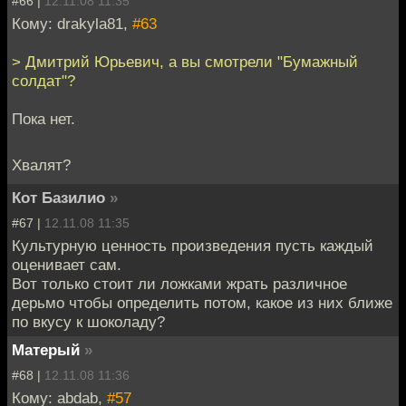
#66 |
12.11.08 11:35
Кому: drakyla81,
#63
> Дмитрий Юрьевич, а вы смотрели "Бумажный
солдат"?
Пока нет.
Хвалят?
Кот Базилио
»
#67 |
12.11.08 11:35
Культурную ценность произведения пусть каждый
оценивает сам.
Вот только стоит ли ложками жрать различное
дерьмо чтобы определить потом, какое из них ближе
по вкусу к шоколаду?
Матерый
»
#68 |
12.11.08 11:36
Кому: abdab,
#57