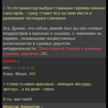
> То что режиссер выбрал главными героями именно
санитаров, - сразу ставит все на свои места и
развеивает последние сомнения.
Ага. Думаю, что сейчас ремейк был бы про сетевых
модераторов в кирзачах и ушанках, с черенками на
перевес, чпокающими незамутненных
интеллихентов в суровых джунглях
киберреальности.
[Типа Агентов Смитов в ватниках,
ушанках, кирзачах.]
КС.
Goblin
»
#69 |
12.11.08 11:36
Кому: iBeast,
#60
> слова-то какие красивые - комедия абсурда,
артхаус...а на деле - говно.
А ты, жестокий.
Ипостас Архонтов
»