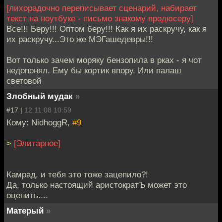
[лихорадочно переписывает сценарий, набирает
текст на ноутбуке - письмо знакому продюсеру]
Все!!! Беру!!! Оптом беру!!! Как я их раскручу, как я
их раскручу...Это же МЭГашедевры!!!
Вот только зачем моряку бензопила в рках - я чот
недопонял. Ему бы кортик впору. Или палаш
световой
Злобный мудак
»
#17 |
12.11.08 10:59
Кому: NidhoggR,
#9
>
[Элитарное]
Камрад, и тебя это тоже зацепило?!
Да, только настоящий аристократЪ может это
оценить....
Матерый
»