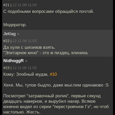
#21 |
12.11.08 11:03
С подобными вопросами обращайся почтой.
Модератор.
Jetlag
»
#22 |
12.11.08 11:03
Да хули с шизиков взять.
"Элитарное кино" - это ж пиздец, клиника.
NidhoggR
»
#23 |
12.11.08 11:03
Кому: Злобный мудак,
#10
Хехе. Мы, тупое быдло, даже мыслим одинаково :S
Посмотрел "затравочный ролик", первые секунд
двадцать наверное, и вырубил нахер. Всякое
конечно видел из серии "перестроечное Гэ", но чтоб
настолько. Жесть.