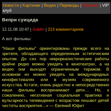
Новости
|
Картинки
|
Видео
|
Переводы
|
Магазин
|
VIP
клуб
Вепри суицида
12.11.08 10:47
|
Goblin
|
213 комментариев
А вот фильмы:
"Наши фильмы" ориентированы прежде всего на
зрителя, обладающего определенным эстетическим
опытом. До сих пор некрореалистические работы
крайне редко можно увидеть в кинотеатрах, а на
видео они выходят ограниченным тиражом. В
основном их можно увидеть на международных
кинофестивалях или в музеях современного
искусства. Кстати, очень радостно и непосредственно
наши фильмы воспринимают дети… Но, к
сожалению, негативная социальная практика и
вульгарность телевидения с возрастом лишают детей
чистоты восприятия…» — Евгений Юфит