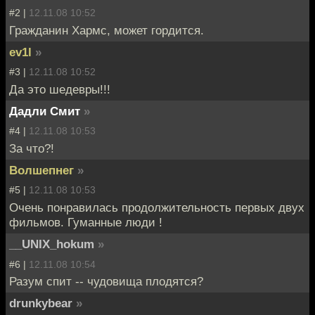
#2 |
12.11.08 10:52
Гражданин Хармс, может гордится.
ev1l
»
#3 |
12.11.08 10:52
Да это шедевры!!!
Дадли Смит
»
#4 |
12.11.08 10:53
За что?!
Волшепнег
»
#5 |
12.11.08 10:53
Очень понравилась продолжительность первых двух
фильмов. Гуманные люди !
__UNIX_hokum
»
#6 |
12.11.08 10:54
Разум спит -- чудовища плодятся?
drunkybear
»