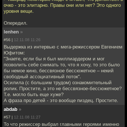
очко - это элитарно. Правы они или нет? Это одного
уровня вещи.
Опередил.
lenhen
»
#56 |
12.11.08 11:26
Выдержка из интервью с мега-режиссером Евгением
Юфитом:
"Знаете, если бы я был миллиардером и мог
позволить себе снимать то, что я хочу, то это было
бы немое кино, бессвязное бессюжетное – некий
свободный ассоциативный поток".
Осилила (с большим трудом) ознакомительный
ролик. Простите, а это не бессвязное-бессюжетное?
Т.е. могло быть еще хуже?
А фраза про детей - это вообще пиздец. Простите.
abdab
»
#57 |
12.11.08 11:27
То что режиссер выбрал главными героями именно