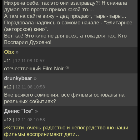
Нихрена себе, так это они взаправду?! Я сначала
думал это просто прикол какой-то....
А там на сайте вижу - двд продают, тыры-пыры...
Порадовала надпись в самомо начале - "Элитарное
(авторское) кино".
Вот как! Это кино не для всех, а тока для тех, Кто
Воспарил Духовно!
Obx
»
#11 |
12.11.08 10:57
отечественный Film Noir ?!
drunkybear
»
#12 |
12.11.08 10:58
Вне всякого сомнения, все фильмы основаны на
реальных событиях?
Денис "Ice"
»
#13 |
12.11.08 10:58
>Кстати, очень радостно и непосредственно наши
фильмы воспринимают дети…