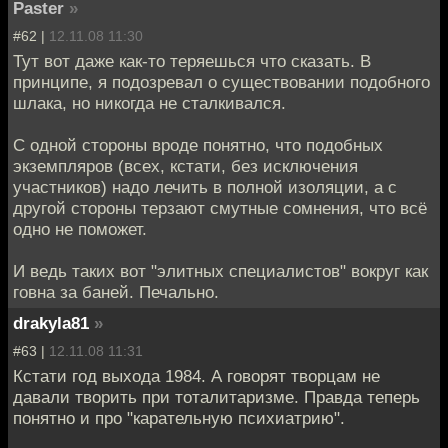
Paster
»
#62 |
12.11.08 11:30
Тут вот даже как-то теряешься что сказать. В
принципе, я подозревал о существовании подобного
шлака, но никогда не сталкивался.
С одной стороны вроде понятно, что подобных
экземпляров (всех, кстати, без исключения
участников) надо лечить в полной изоляции, а с
другой стороны терзают смутные сомнения, что всё
одно не поможет.
И ведь таких вот "элитных специалистов" вокруг как
говна за баней. Печально.
drakyla81
»
#63 |
12.11.08 11:31
Кстати год выхода 1984. А говорят творцам не
давали творить при тоталитаризме. Правда теперь
понятно и про "карательную психиатрию".