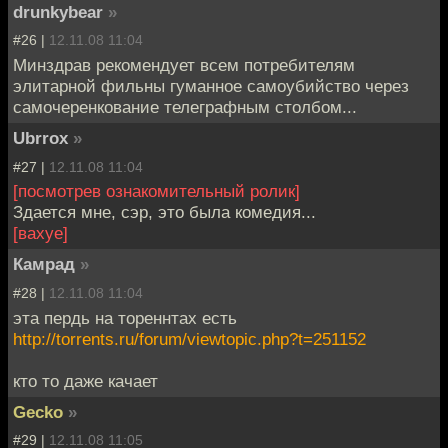
drunkybear
»
#26 |
12.11.08 11:04
Минздрав рекомендует всем потребителям
элитарной фильны гуманное самоубийство через
самочеренкование телеграфным столбом...
Ubrrox
»
#27 |
12.11.08 11:04
[посмотрев ознакомительный ролик]
Здается мне, сэр, это была комедия...
[вахуе]
Кaмрaд
»
#28 |
12.11.08 11:04
эта пердь на тореннтах есть
http://torrents.ru/forum/viewtopic.php?t=251152
кто то даже качает
Gecko
»
#29 |
12.11.08 11:05