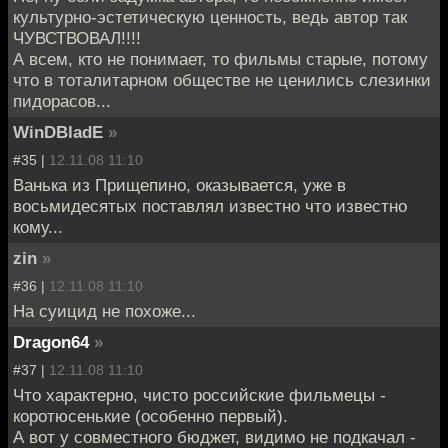
культурно-эстетическую ценность, ведь автор так
ЧУВСТВОВАЛ!!!!
А всем, кто не понимает, то фильмы старые, потому
что в тоталитарном обществе не ценились слезинки
пидорасов...
WinDBladE
»
#35 |
12.11.08 11:10
Ванька из Прищепино, оказывается, уже в
восьмидесятых поставлял известно что известно
кому...
zin
»
#36 |
12.11.08 11:10
На суицид не похоже...
Dragon64
»
#37 |
12.11.08 11:10
Что характерно, чисто российские фильмецы -
коротюсенькие (особенно первый).
А вот у совместного бюджет, видимо не подкачал -