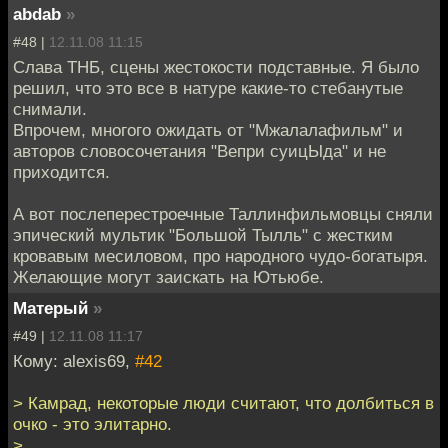
abdab
»
#48 |
12.11.08 11:15
Слава ТНБ, сцены жестокости подставные. Я было
решил, что это все в натуре какие-то стебанутые
снимали.
Впрочем, многого ожидать от "Мжалалафильм" и
авторов словосочетания "Вепри суицЫда" и не
приходится.
А вот послеперестроечные Таллинфильмовцы сняли
эпический мультик "Большой Тылль" с жестким
кровавым месиловом, про народного чудо-богатыря.
Желающие могут заискать на Ютьюбе.
Матерый
»
#49 |
12.11.08 11:17
Кому: alexis69,
#42
> Камрад, некоторые люди считают, что долбиться в
очко - это элитарно.
>