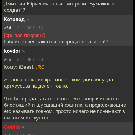
Дмитрий Юрьевич, а вы смотрели "Бумажный
солдат"?
Котовод
»
#64 |
12.11.08 11:33
[срывая покровы]
Гоблин хочет нажится на продаже тазиков!!!
kovdor
»
#65 |
12.11.08 11:33
Кому: iBeast,
#60
> слова-то какие красивые - комедия абсурда,
артхаус...а на деле - говно.
Что бы продать такое говно, его заворачивают в
блестящий и шуршащий фантик, а продолжающие
его называть говном, просто ничего не понимают в
высоком исскустве...
Goblin
»