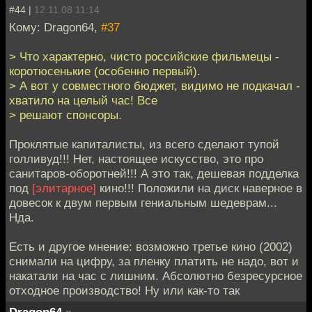
#44 |
12.11.08 11:14
Кому: Dragon64,
#37
> Что характерно, чисто российские фильмецы -
коротюсенькие (особенно первый).
> А вот у совместного бюджет, видимо не подкачал -
хватило на целый час! Все
> решают спонсоры.
Проклятые капиталисты, из всего сделают тупой
голливуд!!! Нет, настоящее искусство, это про
санитаров-оборотней!!! А это так, дешевая подделка
под
[элитарное]
кино!!! Положили на диск наверное в
довесок к двум первым гениальным шедеврам...
Нда.
Есть и другое мнение: возможно третье кино (2002)
снимали на цифру, за пленку платить не надо, вот и
накатали на час с лишним. Абсолютно безресурсное
отходное производство! Ну или как-то так
Dragon64
»