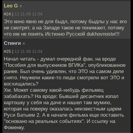
Leo G
»
#24 |
12.11.08 11:04
Это кино явно не для быдл, потому быдлы у нас его
не смотрят, а на Западе такое не понимают, потому
что им не понять Истинно Русской dukhovnostи!!!
Стинги
»
#25 |
12.11.08 11:04
Начал читать - думал очередной фан, на вроде
"Пособия для выпускников ВГИКа", опубликованное
ранее. Был очень удивлен, что ЭТО на самом деле
снято. Неужели какие-то люди смотрели вот ЭТО и
восхищались?
Хм. Может самому какой-нибудь фильмец
забабахать? На вроде: Бывший десантник копал
картошку у себя на даче и нашел там мумию,
которая на поверку оказалась неизвестным царем
Руси Батыем 2. А в начале фильма еще поставить
"основано на реальных событиях". И ссылку на
Фоменку.