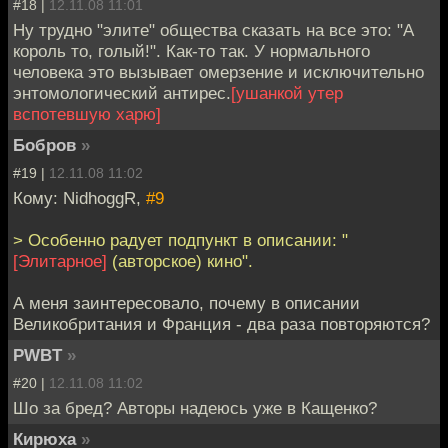
#18 |
12.11.08 11:01
Ну трудно "элите" общества сказать на все это: "А
король то, голый!". Как-то так. У нормального
человека это вызывает омерзение и исключительно
энтомологический антирес.
[ушанкой утер
вспотевшую харю]
Бобров
»
#19 |
12.11.08 11:02
Кому: NidhoggR,
#9
> Особенно радует подпункт в описании: "
[Элитарное]
(авторское) кино".
А меня заинтересовало, почему в описании
Великобритания и Франция - два раза повторяются?
PWBT
»
#20 |
12.11.08 11:02
Шо за бред? Авторы надеюсь уже в Кащенко?
Кирюха
»