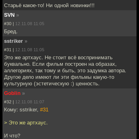
Старьё какое-то! Ни одной новинки!!!
SVN
»
#30 |
12.11.08 11:05
Бред.
sstriker
»
#31 |
12.11.08 11:05
Это же артхаус. Не стоит всё воспринимать
буквально. Если фильм построен на образах,
аллегориях, так тому и быть, это задумка автора.
Другое дело имеют ли эти фильмы какую-то
культурную (эстетическую :) ценность.
Goblin
»
#32 |
12.11.08 11:07
Кому: sstriker,
#31
> Это же артхаус.
И что?