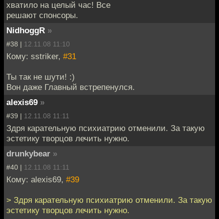
хватило на целый час! Все
решают спонсоры.
NidhoggR
»
#38 |
12.11.08 11:10
Кому: sstriker,
#31
Ты так не шути! :)
Вон даже Главный встрепенулся.
alexis69
»
#39 |
12.11.08 11:11
Здря карательную психиатрию отменили. За такую
эстетику творцов лечить нужно.
drunkybear
»
#40 |
12.11.08 11:11
Кому: alexis69,
#39
> Здря карательную психиатрию отменили. За такую
эстетику творцов лечить нужно.