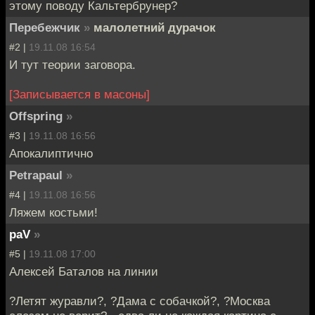
этому поводу Кальтербрунер?
Перебежчик
»
малолетний дурачок
#2 |
19.11.08 16:54
И тут теории заговора.
[Записывается в масоны]
Offspring
»
#3 |
19.11.08 16:56
Апокалиптично
Petrapaul
»
#4 |
19.11.08 16:56
Ляжем костьми!
paV
»
#5 |
19.11.08 17:00
Алексей Баталов на линии
?Летят журавли?, ?Дама с собачкой?, ?Москва