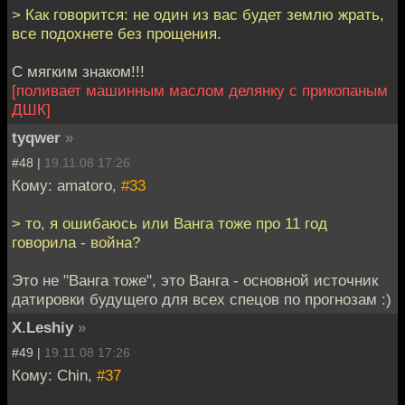
> Как говорится: не один из вас будет землю жрать,
все подохнете без прощения.
С мягким знаком!!!
[поливает машинным маслом делянку с прикопаным
ДШК]
tyqwer
»
#48 |
19.11.08 17:26
Кому: amatoro,
#33
> то, я ошибаюсь или Ванга тоже про 11 год
говорила - война?
Это не "Ванга тоже", это Ванга - основной источник
датировки будущего для всех спецов по прогнозам :)
X.Leshiy
»
#49 |
19.11.08 17:26
Кому: Chin,
#37