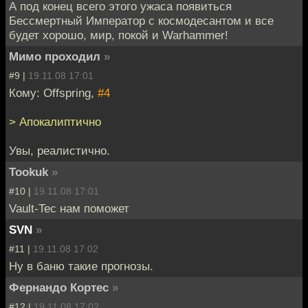
А под конец всего этого ужаса появиться
Бессмертный Император с космодесантом и все
будет хорошо, мир, покой и Warhammer!
Мимо проходил
»
#9 |
19.11.08 17:01
Кому: Offspring,
#4
> Апокалиптично
Увы, реалистично.
Tookuk
»
#10 |
19.11.08 17:01
Vault-Tec нам поможет
SVN
»
#11 |
19.11.08 17:02
Ну в баню такие прогнозы.
Фернандо Кортес
»
#12 |
19.11.08 17:02