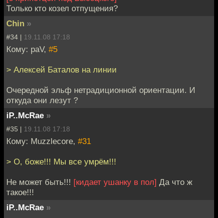
Только кто козел отпущения?
Chin
»
#34 |
19.11.08 17:18
Кому: paV,
#5
> Алексей Баталов на линии
Очередной эльф нетрадиционной ориентации. И
откуда они лезут ?
iP..McRae
»
#35 |
19.11.08 17:18
Кому: Muzzlecore,
#31
> О, боже!!! Мы все умрём!!!
Не может быть!!!
[кидает ушанку в пол]
Да что ж
такое!!!
iP..McRae
»