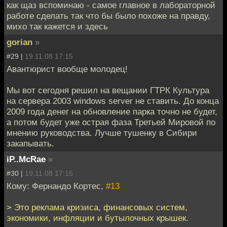
как щаз вспоминаю - самое главное в лабораторной
работе сделать так что бы было похоже на правду,
михо так кажется и здесь
gorian
»
#29 |
19.11.08 17:15
Авантюрист вообще молодец!
Мы вот сегодня решил на вещании ГТРК Культура
на сервера 2003 windows server не ставить. До конца
2009 года денег на обновление парка точно не будет,
а потом будет уже острая фаза Третьей Мировой по
мнению руководства. Лучше тушенку в Сибири
закапывать.
iP..McRae
»
#30 |
19.11.08 17:15
Кому: Фернандо Кортес,
#13
> Это реклама кризиса, финансовых систем,
экономики, инфляции и бутылочных крышек.