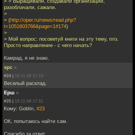
> > Выращивали, создавали организации,
разоблачали, сажали.
>
> (
http://oper.ru/news/read.php?
t=1051603766&page=1#174
)
>
> Мой вопрос: посоветуй книги на эту тему, плз.
Просто направление - с чего начать?
Камрад, я не знаю.
spc
»
#24 |
19.11.08 17:10
Веселый расклад.
Ерш
»
#25 |
19.11.08 17:11
Кому: Goblin,
#23
ОК, попытаюсь найти сам.
Спасибо за ответ.