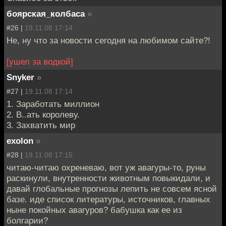
боярская_колбаса
»
#26 |
19.11.08 17:14
Не, ну что за новости сегодня на любимом сайте?!
[ушел за водкой]
Snyker
»
#27 |
19.11.08 17:14
1. Заработать миллион
2. В..ать королеву.
3. Захватить мир
exolon
»
#28 |
19.11.08 17:15
читаю-читаю охреневаю, вот уж авагуры-то, руны
раскинули, внутренности животным повыкидали, и
давай глобальные прогнозы лепить не совсем ясной
базе. иде список литературы, источников, главных
ныне покойных авагуров? бабушка как ее из
болгарии?