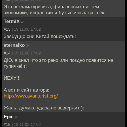
Это реклама кризиса, финансовых систем,
экономики, инфляции и бутылочных крышек.
TermiX
»
#13 |
19.11.08 17:02
Заябуццо они Китай побеждать!
eternalko
»
#14 |
19.11.08 17:02
ДЮ, я знал что это рано или поздно появится на
тупичке! (:
ЙЕХУ!!!
А вот и сайт автора:
http://www.avanturist.org/
Жаль, думаю, удара не выдержит ):
Ерш
»
#15 |
19.11.08 17:02