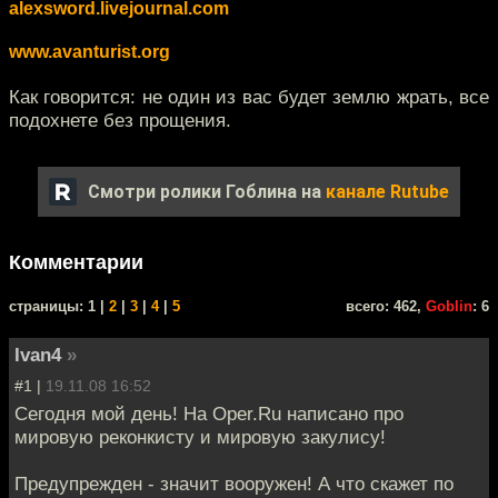
alexsword.livejournal.com
www.avanturist.org
Как говорится: не один из вас будет землю жрать, все
подохнете без прощения.
Смотри ролики Гоблина на
канале Rutube
Комментарии
cтраницы: 1 |
2
|
3
|
4
|
5
всего: 462,
Goblin
: 6
Ivan4
»
#1 |
19.11.08 16:52
Сегодня мой день! На Oper.Ru написано про
мировую реконкисту и мировую закулису!
Предупрежден - значит вооружен! А что скажет по