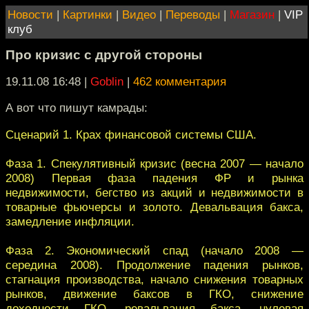
Новости
|
Картинки
|
Видео
|
Переводы
|
Магазин
|
VIP
клуб
Про кризис с другой стороны
19.11.08 16:48
|
Goblin
|
462 комментария
А вот что пишут камрады:
Сценарий 1. Крах финансовой системы США.
Фаза 1. Спекулятивный кризис (весна 2007 — начало
2008) Первая фаза падения ФР и рынка
недвижимости, бегство из акций и недвижимости в
товарные фьючерсы и золото. Девальвация бакса,
замедление инфляции.
Фаза 2. Экономический спад (начало 2008 —
середина 2008). Продолжение падения рынков,
стагнация производства, начало снижения товарных
рынков, движение баксов в ГКО, снижение
доходности ГКО, ревальвация бакса, нулевая