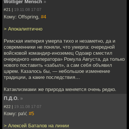
Wolliger Mensch
»
#21 |
19.11.08 17:07
Кому: Offspring,
#4
> Апокалиптично
Римская империя умерла тихо и незаметно, да и
современники не поняли, что умерла: очередной
войсковой командир-иноземец Одоакр сместил
очередного «императора» Ромула Августа, да только
нового поставить «забыл», а сам себя объявил
царем. Казалось бы, — небольшое изменение
традиции, а какие последствия…
Катаклизмами же природа меняется очень редко.
П.Д.О.
»
#22 |
19.11.08 17:07
Кому: paV,
#5
> Алексей Баталов на линии