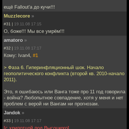
ещё Fallout'а до кучи!!!
Muzzlecore
»
#31 |
19.11.08 17:15
О, боже!!! Мы все умрём!!!
amatoro
»
#32 |
19.11.08 17:17
Кому: Ivan4,
#1
> Фаза 6. Гиперинфляционный шок. Начало
геополитического конфликта (второй кв. 2010-начало
2011).
Это, я ошибаюсь или Ванга тоже про 11 год говорила
- война? Любопытное совпадение, хотя у меня и нет
проблем с верой ни Вангам ни прогнозам.
Jandok
»
#33 |
19.11.08 17:17
[с хрипотцой под Высоцкого]