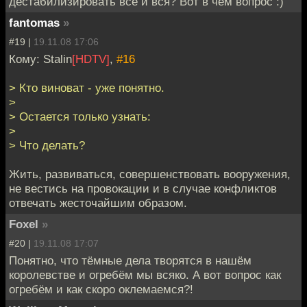
дестабилизировать всё и вся? Вот в чем вопрос :)
fantomas
»
#19 |
19.11.08 17:06
Кому: Stalin
[HDTV]
,
#16
> Кто виноват - уже понятно.
>
> Остается только узнать:
>
> Что делать?
Жить, развиваться, совершенствовать вооружения,
не вестись на провокации и в случае конфликтов
отвечать жесточайшим образом.
Foxel
»
#20 |
19.11.08 17:07
Понятно, что тёмные дела творятся в нашём
королевстве и огребём мы всяко. А вот вопрос как
огребём и как скоро оклемаемся?!