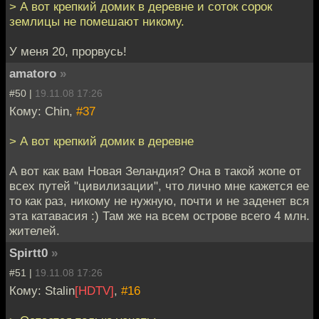
> А вот крепкий домик в деревне и соток сорок
землицы не помешают никому.
У меня 20, прорвусь!
amatoro
»
#50 |
19.11.08 17:26
Кому: Chin,
#37
> А вот крепкий домик в деревне
А вот как вам Новая Зеландия? Она в такой жопе от
всех путей "цивилизации", что лично мне кажется ее
то как раз, никому не нужную, почти и не заденет вся
эта катавасия :) Там же на всем острове всего 4 млн.
жителей.
Spirtt0
»
#51 |
19.11.08 17:26
Кому: Stalin
[HDTV]
,
#16