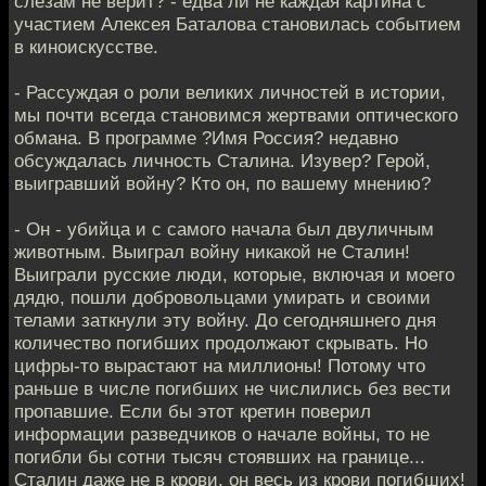
слезам не верит? - едва ли не каждая картина с
участием Алексея Баталова становилась событием
в киноискусстве.
- Рассуждая о роли великих личностей в истории,
мы почти всегда становимся жертвами оптического
обмана. В программе ?Имя Россия? недавно
обсуждалась личность Сталина. Изувер? Герой,
выигравший войну? Кто он, по вашему мнению?
- Он - убийца и с самого начала был двуличным
животным. Выиграл войну никакой не Сталин!
Выиграли русские люди, которые, включая и моего
дядю, пошли добровольцами умирать и своими
телами заткнули эту войну. До сегодняшнего дня
количество погибших продолжают скрывать. Но
цифры-то вырастают на миллионы! Потому что
раньше в числе погибших не числились без вести
пропавшие. Если бы этот кретин поверил
информации разведчиков о начале войны, то не
погибли бы сотни тысяч стоявших на границе...
Сталин даже не в крови, он весь из крови погибших!