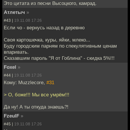
Это цитата из песни Высоцкого, камрад.
Атлетыч
»
#43 |
19.11.08 17:26
Если чо - вернусь назад в деревню
Своя картошечка, куры, яйки, млеко...
Буду городским парням по спекулятивным ценам
впаривать.
Сказавшим пароль "Я от Гоблина" - скидка 5%!!!
Foxel
»
#44 |
19.11.08 17:26
Кому: Muzzlecore,
#31
> О, боже!!! Мы все умрём!!!
Да ну! А ты откуда знаешь?!
FzeulF
»
#45 |
19.11.08 17:26