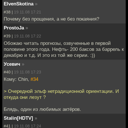
ElvenSkotina
»
#38 |
19.11.08 17:21
Почему без прощения, а не без покаяния?
ProstoJa
»
#39 |
19.11.08 17:22
Обожаю читать прогнозы, озвученные в первой
половине этого года. Нефть- 200 баксов за баррель к
декабрю и т.д. И это из той же серии. :))
Усевич
»
#40 |
19.11.08 17:23
Кому: Chin,
#34
> Очередной эльф нетрадиционной ориентации. И
откуда они лезут ?
Блядь, один из любимых актёров.
Stalin[HDTV]
»
#41 |
19.11.08 17:24