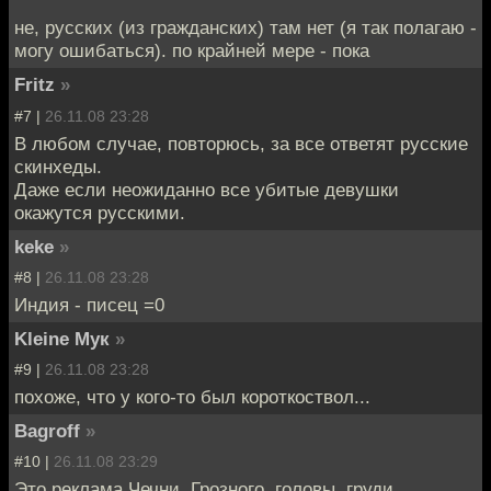
не, русских (из гражданских) там нет (я так полагаю -
могу ошибаться). по крайней мере - пока
Fritz
»
#7 |
26.11.08 23:28
В любом случае, повторюсь, за все ответят русские
скинхеды.
Даже если неожиданно все убитые девушки
окажутся русскими.
keke
»
#8 |
26.11.08 23:28
Индия - писец =0
Kleine Мук
»
#9 |
26.11.08 23:28
похоже, что у кого-то был короткоствол...
Bagroff
»
#10 |
26.11.08 23:29
Это реклама Чечни, Грозного, головы, груди,