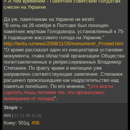
> А тем временем - Памятник советским солдатам
снесен на Украине
Да уж, памятникам на Украине не везёт.
"В ночь на 26 ноября в Полтаве был похищен
памятник жертвам Голодомора, установленный к 75-
й годовщине массового голода на Украине."
http://lenta.ru/news/2008/11/26/monument/_Printed.htm
"О краже рассказал один из инициаторов установки
монумента, глава областной организации Общества
политзаключенных и репрессированных Владимир
Степанюк. По факту кражи в милицию уже
направлено соответствующее заявление. Степанюк
расценил произошедшее как надругательство над
памятью погибших. По его мнению, "
[это могли
сделать лишь потомки тех, кто организовал
вымирание от голода]
".
Stopir
»
#59 |
27.11.08 11:46
Кому: 501q,
#56