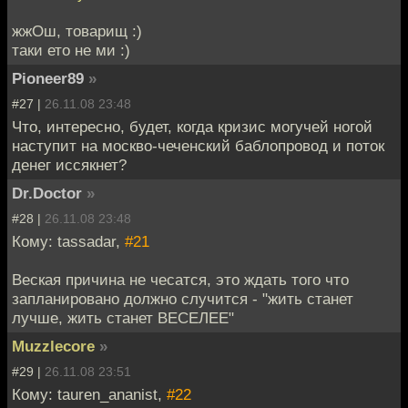
жжОш, товарищ :)
таки ето не ми :)
Pioneer89
»
#27 |
26.11.08 23:48
Что, интересно, будет, когда кризис могучей ногой
наступит на москво-чеченский баблопровод и поток
денег иссякнет?
Dr.Doctor
»
#28 |
26.11.08 23:48
Кому: tassadar,
#21
Веская причина не чесатся, это ждать того что
запланировано должно случится - "жить станет
лучше, жить станет ВЕСЕЛЕЕ"
Muzzlecore
»
#29 |
26.11.08 23:51
Кому: tauren_ananist,
#22