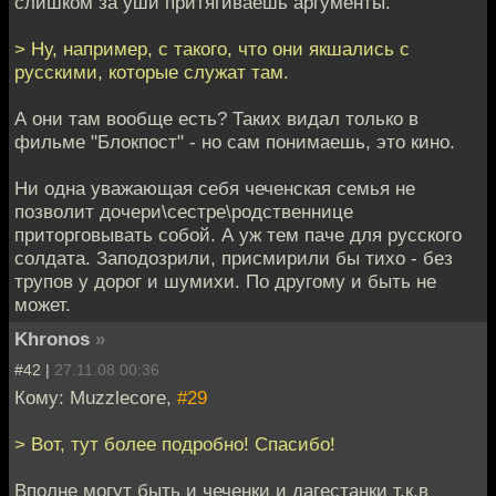
слишком за уши притягиваешь аргументы.
> Ну, например, с такого, что они якшались с
русскими, которые служат там.
А они там вообще есть? Таких видал только в
фильме "Блокпост" - но сам понимаешь, это кино.
Ни одна уважающая себя чеченская семья не
позволит дочери\сестре\родственнице
приторговывать собой. А уж тем паче для русского
солдата. Заподозрили, присмирили бы тихо - без
трупов у дорог и шумихи. По другому и быть не
может.
Khronos
»
#42 |
27.11.08 00:36
Кому: Muzzlecore,
#29
> Вот, тут более подробно! Спасибо!
Вполне могут быть и чеченки и дагестанки т.к.в