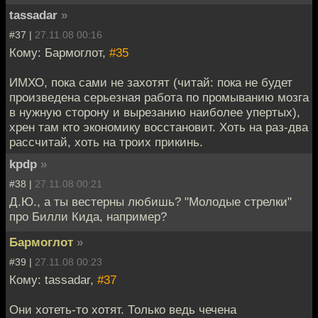
tassadar
»
#37 |
27.11.08 00:16
Кому: Бармоглот,
#35
ИМХО, пока сами не захотят (читай: пока не будет
произведена серьезная работа по промыванию мозга
в нужную сторону и вырезанию наиболее упертых),
хрен там кто экономику восстановит. Хоть на раз-два
рассчитай, хоть на троих прикинь.
kpdp
»
#38 |
27.11.08 00:21
Д.Ю., а ты вестерны любишь? "Молодые стрелки"
про Билли Кида, например?
Бармоглот
»
#39 |
27.11.08 00:23
Кому: tassadar,
#37
Они хотеть-то хотят. Только ведь чечена