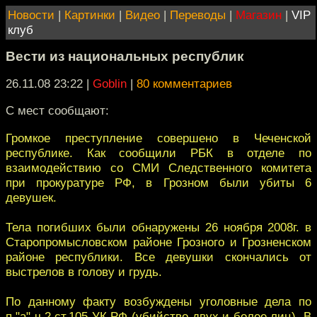
Новости
|
Картинки
|
Видео
|
Переводы
|
Магазин
|
VIP
клуб
Вести из национальных республик
26.11.08 23:22
|
Goblin
|
80 комментариев
С мест сообщают:
Громкое преступление совершено в Чеченской
республике. Как сообщили РБК в отделе по
взаимодействию со СМИ Следственного комитета
при прокуратуре РФ, в Грозном были убиты 6
девушек.
Тела погибших были обнаружены 26 ноября 2008г. в
Старопромысловском районе Грозного и Грозненском
районе республики. Все девушки скончались от
выстрелов в голову и грудь.
По данному факту возбуждены уголовные дела по
п."а" ч.2 ст.105 УК РФ (убийство двух и более лиц). В