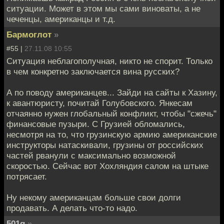
ситуации. Может в этом мы сами виноваты, а не
чеченцы, американцы и т.д.
Бармоглот
»
#55 |
27.11.08 10:55
Ситуация неблагополучная, никто не спорит. Только
в чем конкретно заключается вина русских?
А по поводу американцев... Зайди на сайты к Хазину,
к авантюристу, почитай Голубовского. Янкесам
отчаянно нужен глобальный конфликт, чтобы "сжечь"
финансовые пузыри. С Грузией обломались,
несмотря на то, что грузинскую армию американские
инструкторы натаскивали, грузины от российских
частей рванули с максимально возможной
скоростью. Сейчас вот Хохляндия салом на штыке
потрясает.
Ну некому американцам больше свои долги
продавать. А делать что-то надо.
501q
»