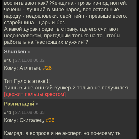
воспитывают как? Женщина - грязь из-под ногтей,
чечены - лучший в мире народ, все остальные
народу - недоеловеки, свой тейп - превыше всего,
старейшина - царь и бог.
А какой дурак поедет в страну, где его считают
недочеловеком, пригодным только на то, чтобы
работать на "настоящих мужчин"?
Shuriken
»
#40 |
27.11.08 00:32
Кому: Атлетыч,
#26
Тит Пуло в атаке!!!
Лишь бы не Аццкий бункер-2 только не получился.
[держит пальцы крестом]
Разгильдяй
»
#41 |
27.11.08 00:33
Кому: Скиталец,
#36
Камрад, в вопросе я не эксперт, но по-моему ты