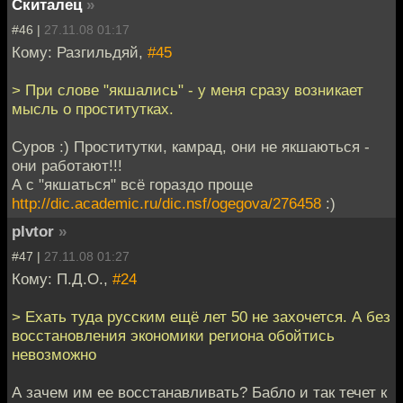
Скиталец
»
#46 |
27.11.08 01:17
Кому: Разгильдяй,
#45
> При слове "якшались" - у меня сразу возникает
мысль о проститутках.
Суров :) Проститутки, камрад, они не якшаються -
они работают!!!
А с "якшаться" всё гораздо проще
http://dic.academic.ru/dic.nsf/ogegova/276458
:)
plvtor
»
#47 |
27.11.08 01:27
Кому: П.Д.О.,
#24
> Ехать туда русским ещё лет 50 не захочется. А без
восстановления экономики региона обойтись
невозможно
А зачем им ее восстанавливать? Бабло и так течет к