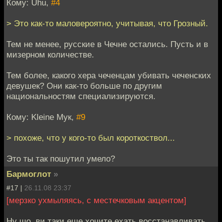
Кому: Uhu,
#4
> Это как-то маловероятно, учитывая, что Грозный.
Тем не менее, русские в Чечне остались. Пусть и в
мизерном количестве.
Тем более, какого хера чеченцам убивать чеченских
девушек? Они как-то больше по другим
национальностям специализируются.
Кому: Kleine Мук,
#9
> похоже, что у кого-то был короткоствол...
Это ты так пошутил умело?
Бармоглот
»
#17 |
26.11.08 23:37
[мерзко ухмыляясь, с местечковым акцентом]
Ну шо, ви таки еще хочите ехать восстанавливать