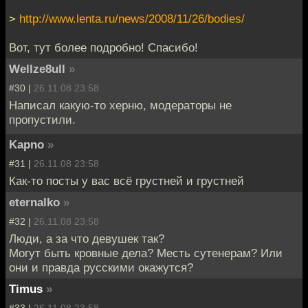
>
http://www.lenta.ru/news/2008/11/26/bodies/
Вот, тут более подробно! Спасибо!
Wellze8ull
»
#30 |
26.11.08 23:58
Написал какую-то херню, модераторы не
пропустили.
Kapno
»
#31 |
26.11.08 23:58
Как-то посты у вас всё грустней и грустней
eternalko
»
#32 |
26.11.08 23:58
Люди, а за что девушек так?
Могут быть кровные дела? Месть сутенерам? Или
они и правда русскими окажутся?
Timus
»
#33 |
26.11.08 23:58