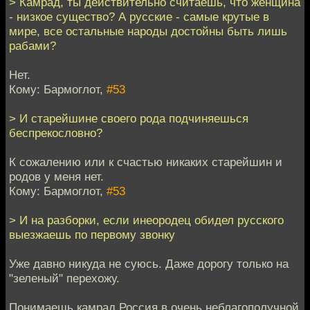
> Камрад, ты действительно считаешь, что женщина
- низкое существо? А русские - самые крутые в
мире, все остальные народы достойны быть лишь
рабами?
Нет.
Кому: Бармоглот,
#53
> И старейшине своего рода подчиняешься
беспрекословно?
К сожалению или к счастью никаких старейшин и
родов у меня нет.
Кому: Бармоглот,
#53
> И на разборки, если инеородец обидел русского
выезжаешь по первому звонку
Уже давно никуда не суюсь. Даже дорогу только на
"зеленый" перехожу.
Понимаешь камрад Россия в очень неблагополучной