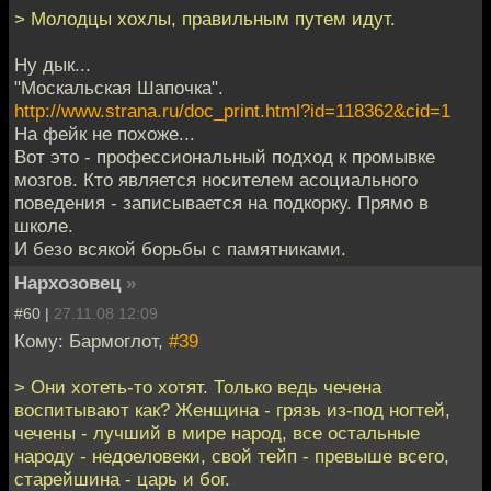
> Молодцы хохлы, правильным путем идут.
Ну дык...
"Москальская Шапочка".
http://www.strana.ru/doc_print.html?id=118362&cid=1
На фейк не похоже...
Вот это - профессиональный подход к промывке
мозгов. Кто является носителем асоциального
поведения - записывается на подкорку. Прямо в
школе.
И безо всякой борьбы с памятниками.
Нархозовец
»
#60 |
27.11.08 12:09
Кому: Бармоглот,
#39
> Они хотеть-то хотят. Только ведь чечена
воспитывают как? Женщина - грязь из-под ногтей,
чечены - лучший в мире народ, все остальные
народу - недоеловеки, свой тейп - превыше всего,
старейшина - царь и бог.