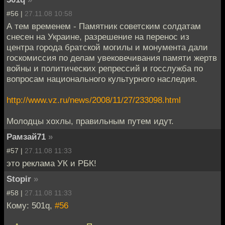
#56 |
27.11.08 10:58
А тем временем - Памятник советским солдатам
снесен на Украине, разрешение на перенос из
центра города братской могилы и монумента дали
госкомиссия по делам увековечивания памяти жертв
войны и политических репрессий и госслужба по
вопросам национального культурного наследия.
http://www.vz.ru/news/2008/11/27/233098.html
Молодцы хохлы, правильным путем идут.
Рамзай71
»
#57 |
27.11.08 11:33
это реклама УК и РБК!
Stopir
»
#58 |
27.11.08 11:33
Кому: 501q,
#56