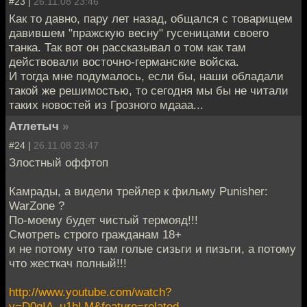
#23 |
26.11.08 23:46
Как то давно, пару лет назад, общался с товарищем
давившем "пражскую весну" гусеницами своего
танка. Так вот он рассказывал о том как там
действовали восточно-германские войска.
И тогда мне подумалось, если бы, наши обладали
такой же решимостью, то сегодня мы бы не читали
таких новостей из Грозного мдааа...
Атлетыч
»
#24 |
26.11.08 23:47
Злостный оффтоп
Камрады, а видели трейлер к фильму Punisher:
WarZone ?
По-моему будет чистый термояд!!!
Смотреть строго гражданам 18+
и не потому что там голые сизьги и пизьги, а потому
что жесткач полный!!!
http://www.youtube.com/watch?
v=D0qIA_u1hLM&feature=related