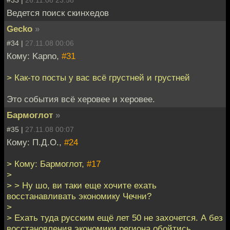
Ведется поиск скинхедов
Gecko
»
#34 |
27.11.08 00:06
Кому: Kapno,
#31
> Как-то посты у вас всё грустней и грустней
Это события всё херовее и херовее.
Бармоглот
»
#35 |
27.11.08 00:07
Кому: П.Д.О.,
#24
> Кому: Бармоглот,
#17
>
> > Ну шо, ви таки еще хочите ехать
восстанавливать экономику Чечни?
>
> Ехать туда русским ещё лет 50 не захочется. А без
восстановления экономики региона обойтись