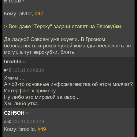
В горах?
Кому: plvtor,
#47
> Вон даже "Тереку" задачи ставят на Еврокубки.
Да ладно? Совсем уже охуели. В Грозном
безопасность игроков чужой команды обеспечить не
могут, а тут еврокубки, блять.
brodilo
»
#49 |
27.11.08 02:10
Хммм....
А чой-то основные информагенства об этом молчат?
Интерфакс к примеру...
Ну либо это мировой заговор...
Хм, либо утка.
C2H5OH
»
#50 |
27.11.08 03:49
Кому: brodilo,
#49