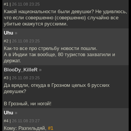
#1 |
26.11.08 23:25
Какой национальности были девушки? Не удивлюсь,
что если совершенно (совершенно) случайно все
убитые окажутся русскими.
Uhu
»
#2 |
26.11.08 23:25
Как-то все про стрельбу новости пошли.
А в Индии так вообще, 80 туристов захватили и
держат.
BlooDy_KilleR
»
#3 |
26.11.08 23:25
Да врядли, откуда в Грозном целых 6 русских
девушек?
В Грозный, ни ногой!
Uhu
»
#4 |
26.11.08 23:27
Кому: Разгильдяй,
#1