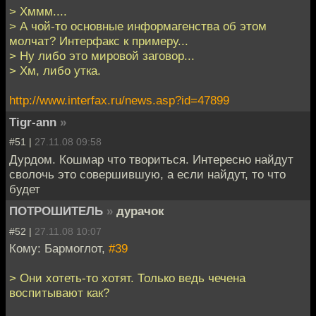
> Хммм....
> А чой-то основные информагенства об этом
молчат? Интерфакс к примеру...
> Ну либо это мировой заговор...
> Хм, либо утка.
http://www.interfax.ru/news.asp?id=47899
Tigr-ann
»
#51 |
27.11.08 09:58
Дурдом. Кошмар что твориться. Интересно найдут
сволочь это совершившую, а если найдут, то что
будет
ПОТРОШИТЕЛЬ
»
дурачок
#52 |
27.11.08 10:07
Кому: Бармоглот,
#39
> Они хотеть-то хотят. Только ведь чечена
воспитывают как?