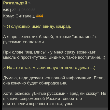
Разгильдяй
»
#45 |
27.11.08 00:55
Кому: Скиталец,
#44
> Я служивых имел ввиду, камрад.
А я про чеченских блядей, которые "якшались" с
русскими солдатами.
При слове "якшались" - у меня сразу возникает
мысль о проститутках. Видимо, такое воспитание. :)
> Но это я так, мысли вслух от нечего делать :)
Думаю, надо дождаться полной информации. Если,
она конечно будет обнародована.
Хотя, окажись убитые русскими - вряд ли скажут. Не
в ключе современной России говорить о
притеснении коренного этноса, увы.