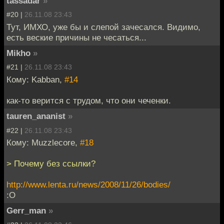
tassadar
»
#20 |
26.11.08 23:43
Тут, ИМХО, уже бы и слепой зачесался. Видимо,
есть веские причины не чесаться...
Mikho
»
#21 |
26.11.08 23:43
Кому: Kabban,
#14
как-то верится с трудом, что они чеченки.
tauren_ananist
»
#22 |
26.11.08 23:43
Кому: Muzzlecore,
#18
> Почему без ссылки?
http://www.lenta.ru/news/2008/11/26/bodies/
:O
Gerr_man
»