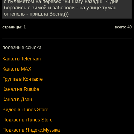
с пулемётом на перевес "ни шагу назад!!!" 4 дня
боролись с зимой и забороли - на улице туман,
оттепель - пришла Весна)))
cтраницы: 1
всего: 49
полезные ссылки
Канал в Telegram
Канал в MAX
Группа в Контакте
Канал на Rutube
Канал в Дзен
Видео в iTunes Store
Подкаст в iTunes Store
Подкаст в Яндекс.Музыка