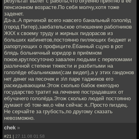
результат вылет с работы,что охуенно приятно в её
пенсионном возрасте.По себя молчу,хотя тоже
заденет.
Да-а..А причиной всего навсего банальный гололёд
(город Питер),заебательское отношение работников
ЖКХ к своему труду и жирных пидорасов из
больших кабинетов,постоянно пиляющих бюджет и
рапортующих о профиците.Ёбанный сцуко в рот
блядь больничный коридор в приёмном
покое,круглосуточно завален людьми с переломами
различной степени тяжести и разбитыми на
гололёде ебальниками(сам видел),а у этих гандонов
нет денег на песочек и з\п паре таджиков его
раскидывающим.Этож сколько бабок ежегодно
государство тратит на лечение пострадавших от
ебучачего гололёда.Этож сколько людей постоянно
думают об том-же,о чём сейчас я..Просто пиздец.
Не серчайте за грубость,по другому сказать
невозможно.
chek
»
#21 |
27.11.08 01:58