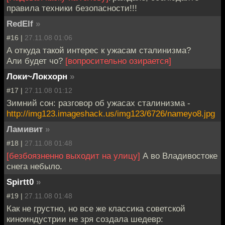
правила техники безопасности!!!
RedElf
»
#16 |
27.11.08 01:06
А откуда такой интерес к ужасам сталинизма?
Али будет чо?
[вопросительно озирается]
Локи~Локхорн
»
#17 |
27.11.08 01:12
Зимний сон: разговор об ужасах сталинизма -
http://img123.imageshack.us/img123/6726/nameyo8.jpg
Ламивит
»
#18 |
27.11.08 01:48
[безбоязненно выходит на улицу]
А во Владивостоке
снега небыло.
Spirtt0
»
#19 |
27.11.08 01:48
Как не грустно, но все же классика советской
киноиндустрии не зря создала шедевр: