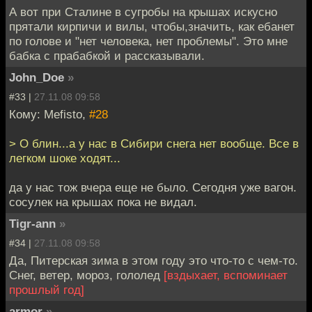
А вот при Сталине в сугробы на крышах искусно
прятали кирпичи и вилы, чтобы,значить, как ебанет
по голове и "нет человека, нет проблемы". Это мне
бабка с прабабкой и рассказывали.
John_Doe
»
#33 |
27.11.08 09:58
Кому: Mefisto,
#28
> О блин...а у нас в Сибири снега нет вообще. Все в
легком шоке ходят...
да у нас тож вчера еще не было. Сегодня уже вагон.
сосулек на крышах пока не видал.
Tigr-ann
»
#34 |
27.11.08 09:58
Да, Питерская зима в этом году это что-то с чем-то.
Снег, ветер, мороз, гололед
[вздыхает, вспоминает
прошлый год]
armor
»