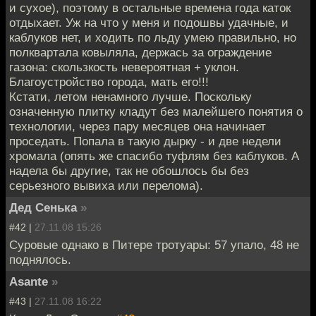
и сухое), поэтому в остальные времена года каток
отдыхает. Уж на что у меня и подошвы удачные, и
каблуков нет, и ходить по льду умею правильно, но
полквартала ковыляла, держась за ограждение
газона: скользкость невероятная + уклон.
Благоустройство города, мать его!!!
Кстати, летом ненамного лучше. Поскольку
означенную плитку кладут без малейшего понятия о
технологии, через пару месяцев она начинает
проседать. Попала в такую дырку - и две недели
хромала (опять же спасибо туфлям без каблуков. А
надела бы другие, так не обошлось бы без
серьезного вывиха или перелома).
Дед Сенька
»
#42 |
27.11.08 15:26
Суровые однако в Питере тротуары: 57 упало, 48 не
поднялось.
Asante
»
#43 |
27.11.08 16:22