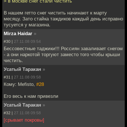
> в москве снег стали чистить
В нашем гетто снег чистить начинают к марту
месяцу. Зато стайка таждиков каждый день исправно
тусуется у магазина.
Mirza Haidar
»
#30 |
27.11.08 09:54
Бессовестные таджики!!! Россиян заваливает снегом
- а они наркотой торгуют заместо того чтобы крыши
чистить.
Усатый Таракан
»
#31 |
27.11.08 09:58
Кому: Mefisto,
#28
Его весь к нам привезли
Усатый Таракан
»
#32 |
27.11.08 09:58
[срывает покровы]