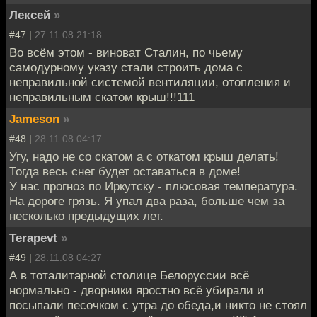
Лексей
»
#47 |
27.11.08 21:18
Во всём этом - виноват Сталин, по чьему
самодурному указу стали строить дома с
неправильной системой вентиляции, отопления и
неправильным скатом крыш!!!111
Jameson
»
#48 |
28.11.08 04:17
Угу, надо не со скатом а с откатом крыш делать!
Тогда весь снег будет оставаться в доме!
У нас прогноз по Иркутску - плюсовая температура.
На дороге грязь. Я упал два раза, больше чем за
несколько предыдущих лет.
Terapevt
»
#49 |
28.11.08 04:27
А в тоталитарной столице Белоруссии всё
нормально - дворники яростно всё убирали и
посыпали песочком с утра до обеда,и никто не стоял