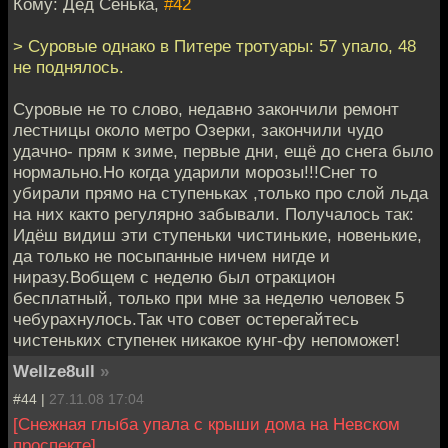
Кому: Дед Сенька,
#42
> Суровые однако в Питере тротуары: 57 упало, 48
не поднялось.
Суровые не то слово, недавно закончили ремонт
лестницы около метро Озерки, закончили чудо
удачно- прям к зиме, первые дни, ещё до снега было
нормально.Но когда ударили морозы!!!Снег то
убирали прямо на ступеньках ,только про слой льда
на них както регулярно забывали. Получалось так:
Идёш видиш эти ступеньки чистинькие, новенькие,
да только не посыпанные ничем нигде и
ниразу.Вобщем с неделю был отракцион
бесплатный, только при мне за неделю человек 5
чебурахнулось.Так что совет остерегайтесь
чистеньких ступенек никакое кунг-фу непоможет!
Wellze8ull
»
#44 |
27.11.08 17:04
[Снежная глыба упала с крыши дома на Невском
проспекте]