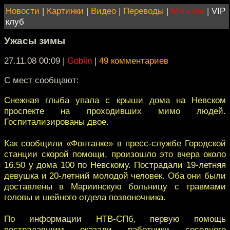
Новости
|
Картинки
|
Видео
|
Переводы
|
Магазин
|
VIP
клуб
Ужасы зимы
27.11.08 00:09
|
Goblin
|
49 комментариев
С мест сообщают:
Снежная глыба упала с крыши дома на Невском
проспекте на проходивших мимо людей.
Госпитализированы двое.
Как сообщили «Фонтанке» в пресс-службе Городской
станции скорой помощи, произошло это вчера около
16.50 у дома 100 по Невскому. Пострадали 19-летняя
девушка и 20-летний молодой человек. Оба они были
доставлены в Мариинскую больницу с травмами
головы и шейного отдела позвоночника.
По информации НТВ-СПб, первую помощь
пострадавшим оказали работники соседнего