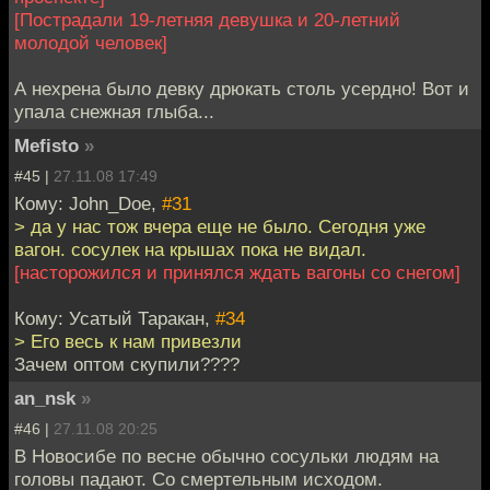
[Пострадали 19-летняя девушка и 20-летний
молодой человек]
А нехрена было девку дрюкать столь усердно! Вот и
упала снежная глыба...
Mefisto
»
#45 |
27.11.08 17:49
Кому: John_Doe,
#31
> да у нас тож вчера еще не было. Сегодня уже
вагон. сосулек на крышах пока не видал.
[насторожился и принялся ждать вагоны со снегом]
Кому: Усатый Таракан,
#34
> Его весь к нам привезли
Зачем оптом скупили????
an_nsk
»
#46 |
27.11.08 20:25
В Новосибе по весне обычно сосульки людям на
головы падают. Со смертельным исходом.