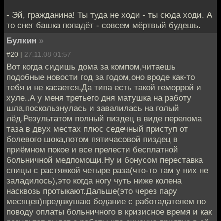
- Эй, гражданина! Ты туда не ходи - ты сюда ходи. А
то снег башка попадёт - совсем мёртвый будешь.
Булкин
»
#20 |
27.11.08 01:57
Вот когда сидишь дома за компом,читаешь
подобные новости год за годом,оно вроде как-то
тебя и не касается.Да типа есть такой геморрой и
хуле..А у меня третьего дня матушка на работу
шла,поскользнулась и завалилась на голый
лёд.Результатом полный пиздец в виде перелома
таза в двух местах плюс седечный приступ от
болевого шока,потом пятичасовой пиздец в
приёмном покое и все прелести бесплатной
больничной медпомощи.Ну и бонусом переставка
спицы с растяжкой четыре раза(что-то там у них не
заладилось),это когда ногу чуть ниже колена
насквозь протыкают.Дальше(это через пару
месяцев)предвкушаю бодание с работадателем по
поводу оплаты больничного в кризисное время и как