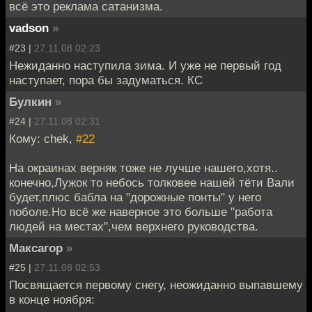
всё это реклама сатанизма.
vadson
»
#23 |
27.11.08 02:23
Нежиданно наступила зима. И уже не первый год
наступает, пора бы задуматься. КС
Булкин
»
#24 |
27.11.08 02:31
Кому: chek,
#22
На окраинах верняк тоже не лучше нашего,хотя..
конечно,Лужок то небось толковее нашей тёти Вали
будет,плюс бабла на "дорожные понты" у него
поболе.Но всё же наверное это больше "работа
людей на местах",чем верхнего руководства.
Максагор
»
#25 |
27.11.08 02:53
Посвящается первому снегу, неожиданно выпавшему
в конце ноября: