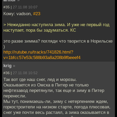
#35 |
27.11.08 10:07
Кому: vadson,
#23
> Нежиданно наступила зима. И уже не первый год
наступает, пора бы задуматься. КС
это разве зимма? погляди что творится в Норильске
)
http://rutube.ru/tracks/741826.html?
v=1bfcc57e53c588b93a8a208b9fbeeef4
krig
»
#36 |
27.11.08 10:52
Так вот где наш снег, лед и морозы.
Оказывается из Омска в Питер не только
нефтезавод перетянули, так еще и зиму в Питер
перенесли.
Мы тут, понимаешь-ли, зиму с нетерпением ждем,
горкостроители на низком старте, погода плюсовая,
снег уже почти весь растаял, а зима оказывается в