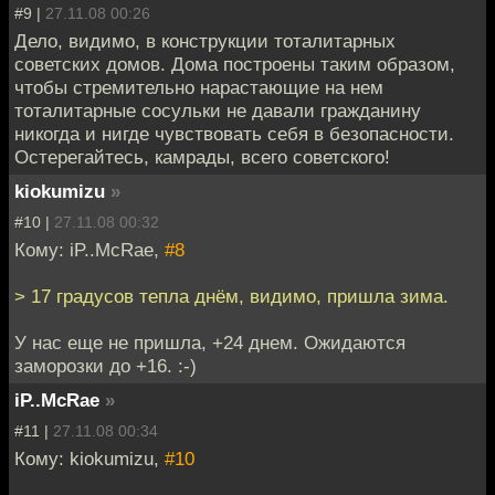
#9 |
27.11.08 00:26
Дело, видимо, в конструкции тоталитарных
советских домов. Дома построены таким образом,
чтобы стремительно нарастающие на нем
тоталитарные сосульки не давали гражданину
никогда и нигде чувствовать себя в безопасности.
Остерегайтесь, камрады, всего советского!
kiokumizu
»
#10 |
27.11.08 00:32
Кому: iP..McRae,
#8
> 17 градусов тепла днём, видимо, пришла зима.
У нас еще не пришла, +24 днем. Ожидаются
заморозки до +16. :-)
iP..McRae
»
#11 |
27.11.08 00:34
Кому: kiokumizu,
#10