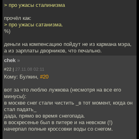
> про ужасы сталинизма
прочёл как:
> про ужасы сатанизма.
%)
деньги на компенсацию пойдут не из кармана мэра,
а из зарплаты дворников, что печально.
chek
»
#22 |
27.11.08 02:11
Кому: Булкин,
#20
вот за что люблю лужкова (несмотря на все его
минусы):
в москве снег стали чистить _в тот момент, когда он
стал падать_
дада, прямо во время снегопада.
в воскресенье был в питере и на невском (!)
начерпал полные кроссовки воды со снегом.