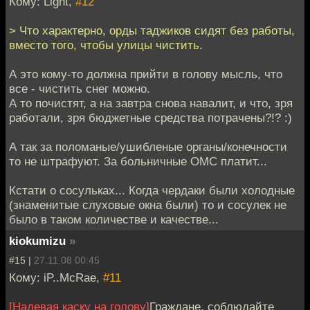
Кому: Light,
#12
> Что характерно, орды таджиков сидят без работы,
вместо того, чтобы улицы чистить.
А это кому-то должна прийти в голову мысль, что
все - чистить снег можно.
А то почистят, а на завтра снова навалит, и что, зря
работали, зря бюджетные средства потрачены?!? :)
А так за поломаные/ушибленые органы/конечности
то не штрафуют. За больничные ОМС платит...
Кстати о сосульках... Когда чердаки были холодные
(знаменитые слуховые окна были) то и сосулек не
было в таком количестве и качестве...
kiokumizu
»
#15 |
27.11.08 00:45
Кому: iP..McRae,
#11
[Надевая каску на голову]
Граждане, соблюдайте