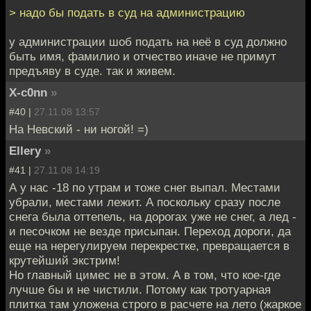
> надо бы подать в суд на администрацию
у администрации шоб подать на неё в суд должно
быть имя, фамилио и отчество иначе не примут
предъяву в суде. так и живем.
X-c0nn
»
#40 |
27.11.08 13:57
На Невский - ни ногой! =)
Ellery
»
#41 |
27.11.08 14:19
А у нас -18 по утрам и тоже снег выпал. Местами
убрали, местами лежит. А поскольку сразу после
снега была оттепель, на дорогах уже не снег, а лед -
и песочком не везде присыпан. Переход дороги, да
еще на нерегулируем перекрестке, превращается в
крутейший экстрим!
Но главный цимес не в этом. А в том, что кое-где
лучше бы и не чистили. Потому как тротуарная
плитка там уложена строго в расчете на лето (жаркое