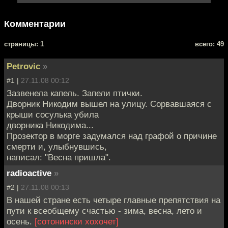
Комментарии
cтраницы: 1
всего: 49
Petrovic
»
#1 |
27.11.08 00:12
Зазвенела капель. Запели птички.
Дворник Hикодим вышел на улицу. Сорвавшаяся с
крыши сосулька убила
дворника Hикодима...
Прозектор в морге задумался над графой о причине
смерти и, улыбнувшись,
написал: "Весна пришла".
radioactive
»
#2 |
27.11.08 00:13
В нашей стране есть четыре главные препятствия на
пути к всеобщему счастью - зима, весна, лето и
осень.
[сотонински хохочет]