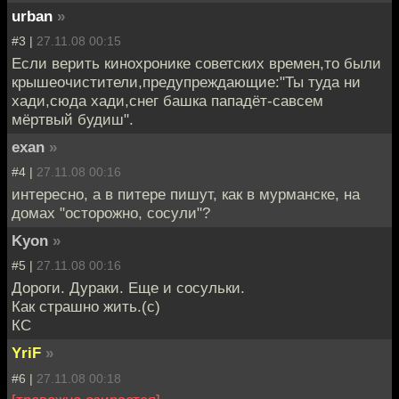
urban
»
#3 |
27.11.08 00:15
Если верить кинохронике советских времен,то были
крышеочистители,предупреждающие:"Ты туда ни
хади,сюда хади,снег башка пападёт-савсем
мёртвый будиш".
exan
»
#4 |
27.11.08 00:16
интересно, а в питере пишут, как в мурманске, на
домах "осторожно, сосули"?
Kyon
»
#5 |
27.11.08 00:16
Дороги. Дураки. Еще и сосульки.
Как страшно жить.(с)
КС
YriF
»
#6 |
27.11.08 00:18