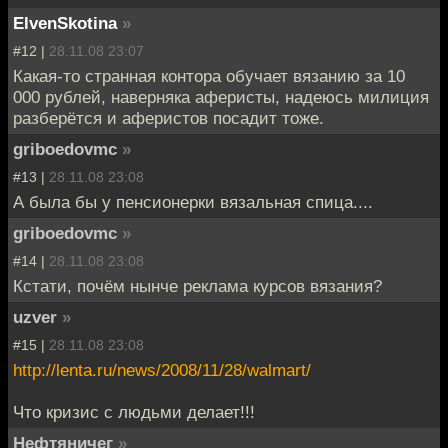
ElvenSkotina
»
#12 |
28.11.08 23:07
Какая-то странная контора обучает вязанию за 10
000 рублей, наверняка аферисты, надеюсь милиция
разберётся и аферистов посадит тоже.
griboedovmc
»
#13 |
28.11.08 23:08
А была бы у пенсионерки вязальная спица....
griboedovmc
»
#14 |
28.11.08 23:08
Кстати, почём нынче реклама курсов вязания?
uzver
»
#15 |
28.11.08 23:08
http://lenta.ru/news/2008/11/28/walmart/
Что кризис с людьми делает!!!
Нефтяничег
»