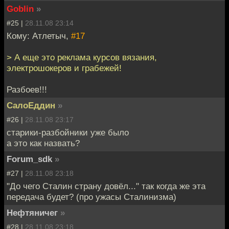
Goblin
»
#25 |
28.11.08 23:14
Кому: Атлетыч,
#17
> А еще это реклама курсов вязания,
электрошокеров и грабежей!
Разбоев!!!
СалоЕддин
»
#26 |
28.11.08 23:17
старики-разбойники уже было
а это как назвать?
Forum_sdk
»
#27 |
28.11.08 23:18
"До чего Сталин страну довёл..." так когда же эта
передача будет? (про ужасы Сталинизма)
Нефтяничег
»
#28 |
28.11.08 23:18