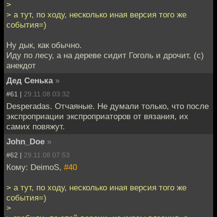
>
> а тут, по ходу, несколько иная версия того же
события=)
Ну дык, как обычно.
Иду по лесу, а на дереве сидит Гоголь и дрочит. (с)
анекдот
Дед Сенька
»
#61 |
29.11.08 03:32
Desperadas. Отчаяные. Не думали только, что после
экспроприации экспроприаторов от вязания, их
самих повяжут.
John_Doe
»
#62 |
29.11.08 07:53
Кому: DeimoS,
#40
> а тут, по ходу, несколько иная версия того же
события=)
>