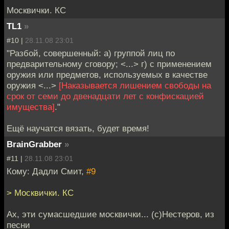
Москвички. КС
TL1
»
#10 |
28.11.08 23:01
"Разбой, совершенный: а) группой лиц по
предварительному сговору; <...> г) с применением
оружия или предметов, используемых в качестве
оружия <...>
[Наказывается лишением свободы на
срок от семи до двенадцати лет с конфискацией
имущества]
."
Ещё научатся вязать, будет время!
BrainGrabber
»
#11 |
28.11.08 23:01
Кому: Дадли Смит,
#9
> Москвички. КС
Ах, эти сумасшедшие москвички... (с)Нестеров, из
песни