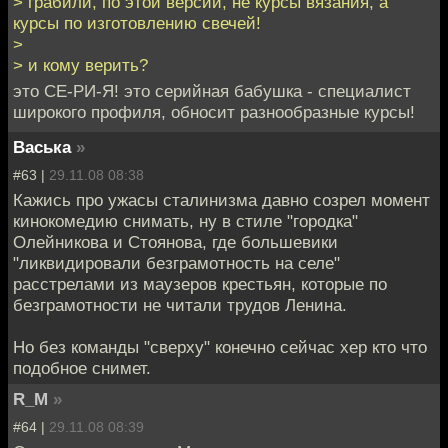
> грабили, по этой версии, не курсы вязания, а
курсы по изготовлению свечей!
>
> и кому верить?
это СЕ-РИ-Я! это серийная бабушка - специалист
широкого профиля, обносит разнообразные курсы!
Васька
»
#63 |
29.11.08 08:38
Кажись про ужасы сталинизма давно созрел момент
кинокомедию снимать, ну в стиле "городка"
Олейникова и Стоянова, где большевики
"ликвидировали безграмотность на селе"
расстрелами из маузеров крестьян, которые по
безграмотности не читали трудов Ленина.
Но без команды "сверху" конечно сейчас хер кто что
подобное снимет.
R_M
»
#64 |
29.11.08 08:39