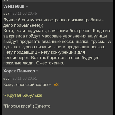
Wellze8ull
»
#37 |
28.11.08 23:45
Лучше б они курсы иностранного языка грабили -
дело прибыльнее)))
Хотя, если подумать, в вязании был резон! Когда из-
за кризиса пойдут массовые увольнения на улицы
выйдут продавать вязанные носки, шапки, трусы... А
тут - нет курсов вязания - нету продавщиц носков.
Нету продавщиц - нету конкуренции для
пенсионерок. Вот так борются за свое будущее
пожилые люди. Ожесточенно.
Хорек Паникер
»
#38 |
28.11.08 23:51
Кому: японский колонок,
#3
> Крутая бабулька!
"Плохая киса" (С)перто