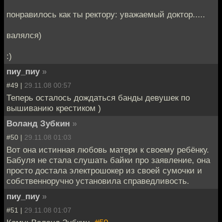
понравилось как ты ректору: уважаемый доктор.....
валялся)
:)
пиу_пиу
»
#49 |
29.11.08 00:57
Теперь осталось дождаться банды девушек по
вышиванию крестиком )
Воланд Зубкин
»
#50 |
29.11.08 01:03
Вот она истинная любовь матери к своему ребёнку.
Бабуля не стала слушать байки про заявление, она
просто достала электрошокер из своей сумочки и
собственноручно установила справедливость.
пиу_пиу
»
#51 |
29.11.08 01:07