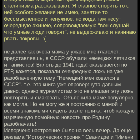
сталинизма рассказывают. Я главное спорить то с
ней особого желания не имею, занятие то
бессмысленное и ненужное, но когда там несут
очередную ахинею, сопровождаемую "вон слушай
что умные люди говорят", не выдерживаю и начинаю
рвать покровы. :(
не далее как вчера мама у ужасе мне глаголет:
представляешь, в СССР обучали немецких летчиков
и танкистов! Вплоть до 1941 года! оказывается по
РТР, кажется, показали оченредную ложь на уже
разоблаченную тему "Немецкий меч ковался в
СССР". т.е. эта книга уже опровергнута давным
давно, однако журналистам это не мешает эту ложь
повторять и смаковать. Объяснила маме популярно,
как могла. Но не могу же я постоянно с мамой и
всеми знакомыми сидеть возле телика, чтоб каждую
изреченную помойную новость про Родину
разоблачать!
Испорчено настроение было на весь вечер. Да еще
реклама "Исторических хроник " Сванидзе и "Имени