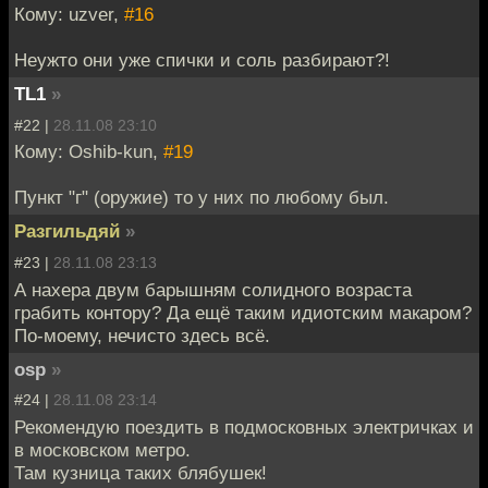
Кому: uzver,
#16
Неужто они уже спички и соль разбирают?!
TL1
»
#22 |
28.11.08 23:10
Кому: Oshib-kun,
#19
Пункт "г" (оружие) то у них по любому был.
Разгильдяй
»
#23 |
28.11.08 23:13
А нахера двум барышням солидного возраста
грабить контору? Да ещё таким идиотским макаром?
По-моему, нечисто здесь всё.
osp
»
#24 |
28.11.08 23:14
Рекомендую поездить в подмосковных электричках и
в московском метро.
Там кузница таких блябушек!