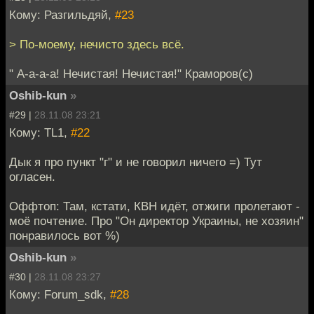
Кому: Разгильдяй,
#23
> По-моему, нечисто здесь всё.
" А-а-а-а! Нечистая! Нечистая!" Краморов(с)
Oshib-kun
»
#29 |
28.11.08 23:21
Кому: TL1,
#22
Дык я про пункт "г" и не говорил ничего =) Тут
огласен.
Оффтоп: Там, кстати, КВН идёт, отжиги пролетают -
моё почтение. Про "Он директор Украины, не хозяин"
понравилось вот %)
Oshib-kun
»
#30 |
28.11.08 23:27
Кому: Forum_sdk,
#28