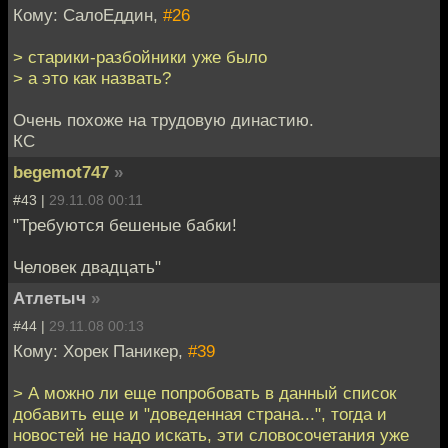
Кому: СалоЕддин,
#26
> старики-разбойники уже было
> а это как назвать?
Очень похоже на трудовую династию.
КС
begemot747
»
#43 |
29.11.08 00:11
"Требуются бешеные бабки!
Человек двадцать"
Атлетыч
»
#44 |
29.11.08 00:13
Кому: Хорек Паникер,
#39
> А можно ли еще попробовать в данный список
добавить еще и "доведенная страна...", тогда и
новостей не надо искать, эти словосочетания уже