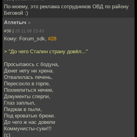
По-моему, это реклама сотрудников ОВД по району
Беговой :)
Атлетыч
»
#36 |
28.11.08 23:43
Кому: Forum_sdk,
#28
> "До чего Сталин страну довёл..."
Просыпаюсь с бодуна,
Денег нету ни хрена.
Отвалилась печень,
Пересохло в горле,
Похмелиться нечем,
Документы сперли,
Глаз заплыл,
Пиджак в пыли,
Под кроватью брюки.
До чего ж нас довели
Коммунисты-суки!!!
(с)