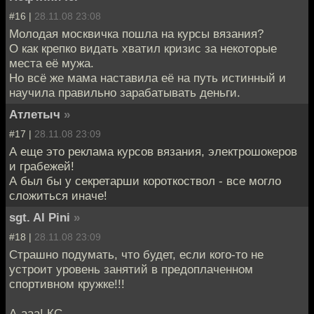
#16 |
28.11.08 23:08
Молодая москвичка пошла на курсы вязания?
О как крепко видать хватил кризис за некоторые
места её мужа.
Но всё же мама наставила её на путь истинный и
научила правильно зарабатывать деньги.
Атлетыч
»
#17 |
28.11.08 23:09
А еще это реклама курсов вязания, электрошокеров
и грабежей!
А был бы у секретарши короткоствол - все могло
сложиться иначе!
sgt. Al Pini
»
#18 |
28.11.08 23:09
Страшно подумать, что будет, если кого-то не
устроит уровень занятий в предоплаченном
спортивном кружке!!!
А-ааа! КС