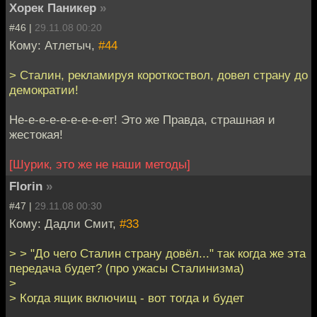
Хорек Паникер
»
#46 |
29.11.08 00:20
Кому: Атлетыч,
#44
> Сталин, рекламируя короткоствол, довел страну до
демократии!
Не-е-е-е-е-е-е-е-ет! Это же Правда, страшная и
жестокая!
[Шурик, это же не наши методы]
Florin
»
#47 |
29.11.08 00:30
Кому: Дадли Смит,
#33
> > "До чего Сталин страну довёл..." так когда же эта
передача будет? (про ужасы Сталинизма)
>
> Когда ящик включищ - вот тогда и будет