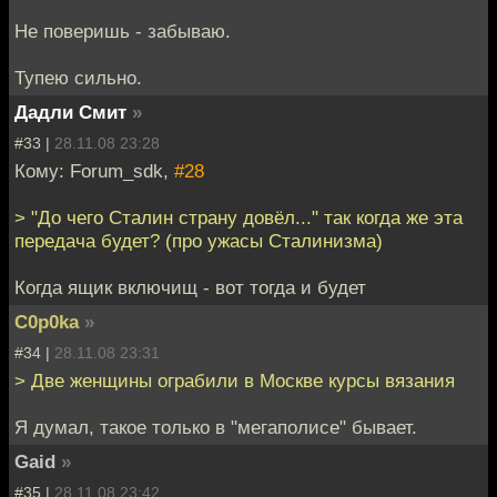
Не поверишь - забываю.
Тупею сильно.
Дадли Смит
»
#33 |
28.11.08 23:28
Кому: Forum_sdk,
#28
> "До чего Сталин страну довёл..." так когда же эта
передача будет? (про ужасы Сталинизма)
Когда ящик включищ - вот тогда и будет
C0p0ka
»
#34 |
28.11.08 23:31
> Две женщины ограбили в Москве курсы вязания
Я думал, такое только в "мегаполисе" бывает.
Gaid
»
#35 |
28.11.08 23:42