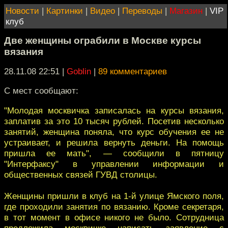
Новости
|
Картинки
|
Видео
|
Переводы
|
Магазин
|
VIP
клуб
Две женщины ограбили в Москве курсы
вязания
28.11.08 22:51
|
Goblin
|
89 комментариев
С мест сообщают:
"Молодая москвичка записалась на курсы вязания,
заплатив за это 10 тысяч рублей. Посетив несколько
занятий, женщина поняла, что курс обучения ее не
устраивает, и решила вернуть деньги. На помощь
пришла ее мать", — сообщили в пятницу
"Интерфаксу" в управлении информации и
общественных связей ГУВД столицы.
Женщины пришли в клуб на 1-й улице Ямского поля,
где проходили занятия по вязанию. Кроме секретаря,
в тот момент в офисе никого не было. Сотрудница
предложила москвичке написать заявление с