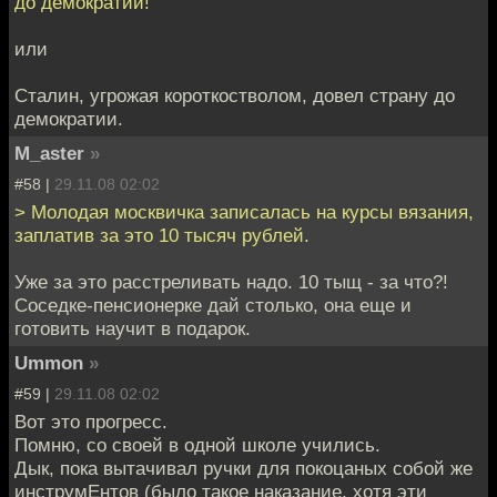
до демократии!
или
Сталин, угрожая короткостволом, довел страну до
демократии.
M_aster
»
#58 |
29.11.08 02:02
> Молодая москвичка записалась на курсы вязания,
заплатив за это 10 тысяч рублей.
Уже за это расстреливать надо. 10 тыщ - за что?!
Соседке-пенсионерке дай столько, она еще и
готовить научит в подарок.
Ummon
»
#59 |
29.11.08 02:02
Вот это прогресс.
Помню, со своей в одной школе учились.
Дык, пока вытачивал ручки для покоцаных собой же
инструмЕнтов (было такое наказание, хотя эти