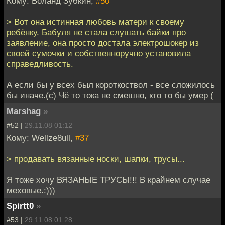
Кому: Воланд Зубкин,
#50
> Вот она истинная любовь матери к своему
ребёнку. Бабуля не стала слушать байки про
заявление, она просто достала электрошокер из
своей сумочки и собственноручно установила
справедливость.
А если бы у всех был короткоствол - все сложилось
бы иначе.(с) Чё то тока не смешно, кто то бы умер (
Marshag
»
#52 |
29.11.08 01:12
Кому: Wellze8ull,
#37
> продавать вязанные носки, шапки, трусы...
Я тоже хочу ВЯЗАНЫЕ ТРУСЫ!!! В крайнем случае
меховые.:)))
Spirtt0
»
#53 |
29.11.08 01:28