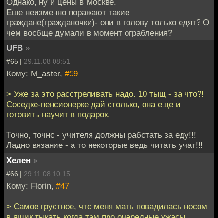
Однако, ну и цены в Москве.
Еще неизменно поражают такие
граждане(гражданочки)- они в голову только едят? О
чем вообще думали в момент ограбления?
UFB
»
#65 |
29.11.08 08:51
Кому: M_aster,
#59
> Уже за это расстреливать надо. 10 тыщ - за что?!
Соседке-пенсионерке дай столько, она еще и
готовить научит в подарок.
Точно, точно - учителя должны работать за еду!!!
Ладно вязание - а то некоторые ведь читать учат!!!
Хелен
»
#66 |
29.11.08 10:15
Кому: Florin,
#47
> Самое грустное, что меня мать повадилась носом
в ящик тыкать когда там про очередные ужасы