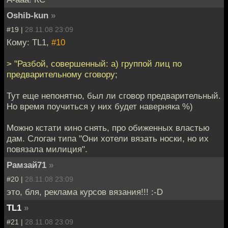
Oshib-kun
»
#19 |
28.11.08 23:09
Кому: TL1,
#10
> "Разбой, совершенный: а) группой лиц по
предварительному сговору;
Тут еще непонятно, был ли сговор предварительный.
Но время поучиться у них будет наверняка %)
Можно кстати кино снять, про обиженных властью
дам. Слоган типа "Они хотели вязать носки, но их
повязала милиция".
Рамзай71
»
#20 |
28.11.08 23:09
это, бля, реклама курсов вязания!!! :-D
TL1
»
#21 |
28.11.08 23:09