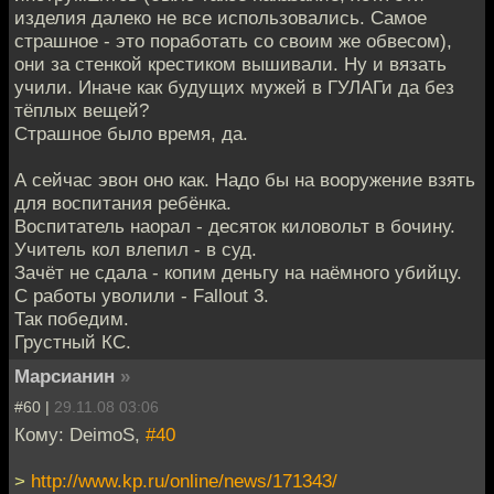
изделия далеко не все использовались. Самое
страшное - это поработать со своим же обвесом),
они за стенкой крестиком вышивали. Ну и вязать
учили. Иначе как будущих мужей в ГУЛАГи да без
тёплых вещей?
Страшное было время, да.
А сейчас эвон оно как. Надо бы на вооружение взять
для воспитания ребёнка.
Воспитатель наорал - десяток киловольт в бочину.
Учитель кол влепил - в суд.
Зачёт не сдала - копим деньгу на наёмного убийцу.
С работы уволили - Fallout 3.
Так победим.
Грустный КС.
Марсианин
»
#60 |
29.11.08 03:06
Кому: DeimoS,
#40
>
http://www.kp.ru/online/news/171343/