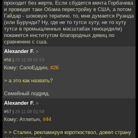
проходит без жертв. Если сбудется мечта Горбачева
и проведет таки Обама перестройку в США, а потом
Гайдар - шоковую терапию, то, мне думается Руанда
(или Бурунди? Ну, где не то тутси хуту, не то хуту
тутси в промыщленных масштабах геноцидили)
покажется институтом благородных девиц по
сравнению с сша.
Alexander F.
»
#56 |
29.11.08 01:53
Кому: СалоЕддин,
#26
> а это как назвать?
Семейный подряд.
Alexander F.
»
#57 |
29.11.08 01:58
Кому: Атлетыч,
#44
> > Сталин, рекламируя короткоствол, довел страну