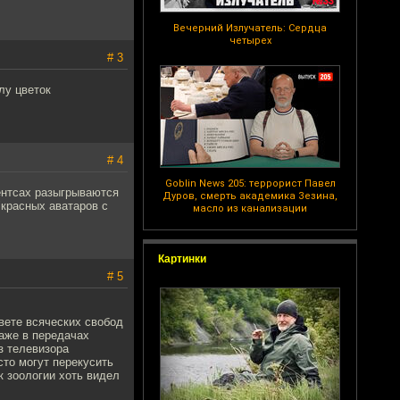
Вечерний Излучатель: Сердца
четырех
# 3
лу цветок
# 4
Goblin News 205: террорист Павел
ентсах разыгрываются
Дуров, смерть академика Зезина,
красных аватаров с
масло из канализации
Картинки
# 5
вете всяческих свобод
даже в передачах
з телевизора
то могут перекусить
к зоологии хоть видел