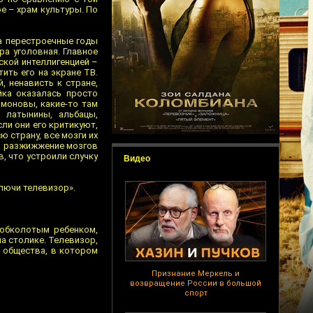
е – храм культуры. По
за перестроечные годы
ра уголовная. Главное
ской интеллигенцией –
тить его на экране ТВ.
, ненависть к стране,
ойка оказалась просто
моновы, какие-то там
, латынины, альбацы,
ли они его критикуют,
ю страну, все мозги их
то разжижжение мозгов
, что устроили случку
Видео
ключи телевизор».
 обколотым ребенком,
а столике. Телевизор,
, общества, в котором
Признание Меркель и
возвращение России в большой
спорт