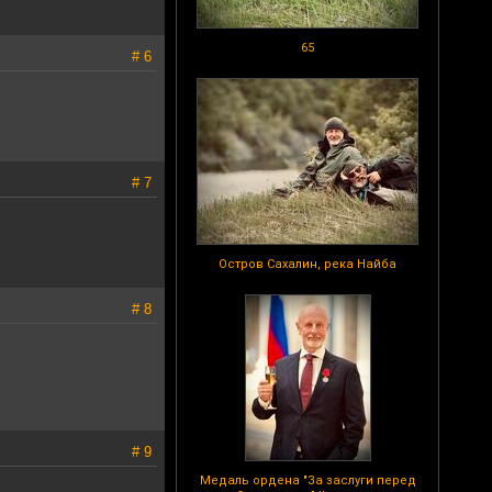
65
# 6
# 7
Остров Сахалин, река Найба
# 8
# 9
Медаль ордена "За заслуги перед