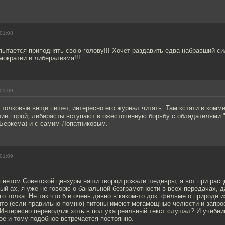
01:08
пытается приподнять свою голову!!! Хочет раздавить едва набравший си
мократии и либерализма!!!
01:09
 толковые вещи пишет, интересно его журнал читать. Там кстати в комм
ии порой, либерасты вступают в ожесточенную борьбу с обладателями "
Беркема) и с самим Лопатниковым.
01:09
 гнетом Советской цензуры наши творци рожали шедевры, а вот при расц
ный ах, я уже не говорю о банальной безграмотности в всех передачах, 
о толка. Не так что б и очень давно в каком-то док. фильме о природе и
что (если правильно помню) питоны имеют мегамощные челюсти и запрос
. Интересно переводчик хоть в пол уха реальный текст слушал? И учебни
ое и тому подобное встречается постоянно.