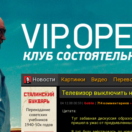
Картинки
Видео
Перев
Новости
Телевизор выключить н
04.12.08 00:59 |
Goblin
|
714 комментариев
»
Цитата:
Тут забавная дискуссия образо
пришел в ужас от предъявленны
Я тут буду действовать по изв