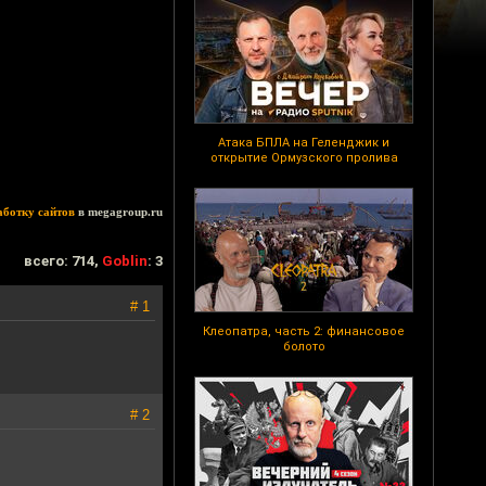
Атака БПЛА на Геленджик и
открытие Ормузского пролива
аботку сайтов
в megagroup.ru
всего: 714,
Goblin
: 3
# 1
Клеопатра, часть 2: финансовое
болото
# 2