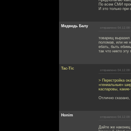
По всем СМИ прок
И это только при
Медведь Балу
отправлено 04.12.08 
товарищ выразил 
поломав, или не 
ебать, быть ебим
так что никто эту
Tac-Tic
отправлено 04.12.08 
> Перестройка ок
«гениальные» шир
каспаровы, какие
Отлично сказано,
Honim
отправлено 04.12.08 
Дайте же наконец