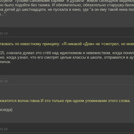
мотрели "тупыми сановными харями" и душили "живое свободное виденье
но было подойти без тазика. И обязяательно, обязательно старушку-бил
на детей до шестнадцати, не пускала в кино, где "а он ему такой ннна по
..".
01:14
ствовать по известному принципу: «Я никакой «Дом» не >смотрел, но мн
15, сначала думал это стёб над идиотизмом и невежеством, когда понял,
тно, когда узнал, что его смотрят целые классы в школе, отправился в ау
пичок.
01:16
окатится волна говна.И это только при одном упоминании этого слова.
всегда)
01:22