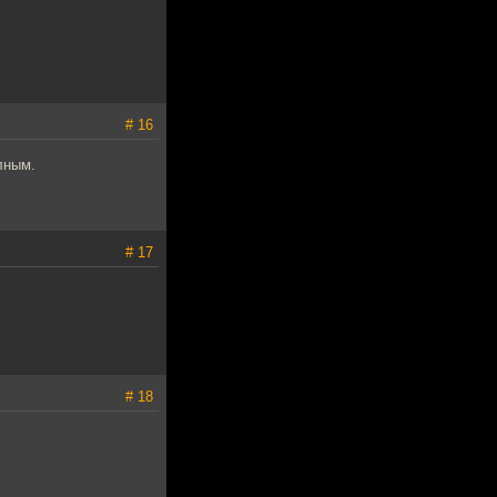
# 16
лным.
# 17
# 18