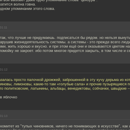
атится волна говна.
 одном упоминании этого слова.
01:11
так, что лучше не придумаешь. подписаться бы рядом. но нельзя вынуть
нарушив жизнедеятельность системы. а системы - это прежде всего люди
ыми, жить хорошо и вкусно. и при этом ещё они и оказываются цветом на
 помойку не закроет. ибо потом многое придется закрыть, в том числе и с
01:12
азалась просто палочкой дрожжей, заброшенной в эту кучу дерьма из ко
яновы, лимоновы, какие-то там «голубые сала» и прочие пузырящиеся п
-то политковские, латынины, альбацы, венедиктовы, собчачки, швыдкие –
 в яблочко
01:13
 комитет из "тупых чиновников, ничего не понимающих в искусстве", как