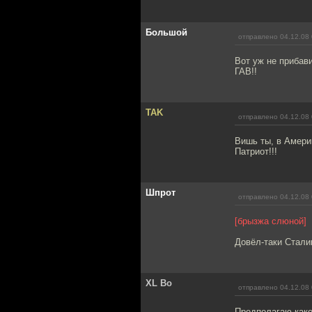
Большой
отправлено 04.12.08 
Вот уж не прибави
ГАВ!!
TAK
отправлено 04.12.08 
Вишь ты, в Амери
Патриот!!!
Шпрот
отправлено 04.12.08 
[брызжа слюной]
Довёл-таки Сталин
XL Bo
отправлено 04.12.08 
Предполагаю како