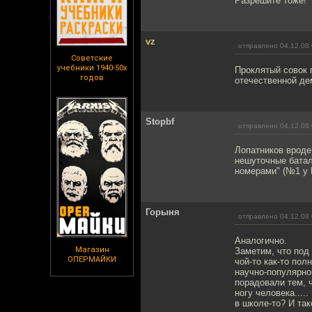
Разрешите тоже!
vz
отправлено 04.12.08 
Советские
учебники 1940-50х
Проклятый совок 
годов
отечественной де
Stopbf
отправлено 04.12.08 
Лопатников вроде
нешуточные батал
номерами" (№1 у 
Горыня
отправлено 04.12.08 
Аналогично.
Магазин
Заметим, что под
ОПЕРМАЙКИ
чой-то как-то пол
научно-популярног
порадовали тем, 
ногу человека....
в школе-то? И так