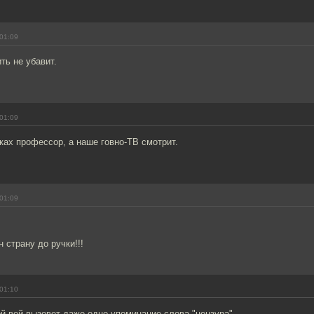
01:09
ть не убавит.
01:09
ках профессор, а наше говно-ТВ смотрит.
01:09
 страну до ручки!!!
01:10
й вой вызовет даже одно упоминание слова "цензура".