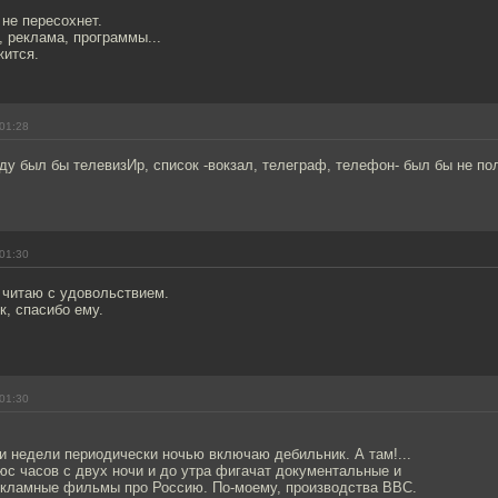
 не пересохнет.
, реклама, программы...
жится.
01:28
оду был бы телевизИр, список -вокзал, телеграф, телефон- был бы не по
01:30
а читаю с удовольствием.
, спасибо ему.
01:30
и недели периодически ночью включаю дебильник. А там!...
юс часов с двух ночи и до утра фигачат документальные и
екламные фильмы про Россию. По-моему, производства BBC.