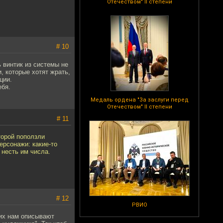
Отечеством" II степени
# 10
 винтик из системы не
, которые хотят жрать,
ции.
ебя.
Медаль ордена "За заслуги перед
Отечеством" II степени
# 11
торой поползли
ерсонажи: какие-то
 несть им числа.
# 12
РВИО
 их нам описывают