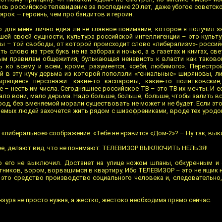
ь российское телевидение за последние 20 лет, даже убогое советско
рок — героинь, чем про бандитов и героин.
о для меня лично едва ли не главное понимание, которое я получил 
йшей своей сущности, культура российской интеллигенции – это культу
ды – той свободы, от которой происходит слово «либерализм»- россий
ть слово из трех букв не на заборах и ночью, а в газетах и книгах, све
ым правилам общежития, булькающая ненависть к власти как таковой
ть ко всему и всем, кроме, разумеется, «себя, любимого». Перестр
 в эту кучу дерьма из которой поползли «гениальные» ширяновы, ли
рящиеся персонажи: какие-то каспаровы, какие-то политковские
 – несть им числа. Сегодняшнее российское ТВ – это ТВ их мечты. И ес
ало вони, мало дерьма. Надо больше, больше, больше, чтобы залить вс
род, без вменяемой морали существовать не может и не будет. Если э
няемых людей захочется жить рядом с шизофрениками, вроде тех уродов
 «либеральное» соображение: «Тебе не нравится «Дом-2»? – Ну так, вы
нее, делают вид, что не понимают: ТЕЛЕВИЗОР ВЫКЛЮЧИТЬ НЕЛЬЗЯ!
то его не выключил. Достанет на улице ножом шпаны, обкуренным и
ников, вором, ворвашимся в квартиру. Ибо ТЕЛЕВИЗОР – это не ящик н
, это средство производство социального человека и, следовательно
Цензура не просто нужна, а жестко, жестоко необходима прямо сейчас.