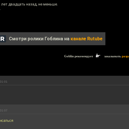
 лет двадцать назад, не меньше.
.
Смотри ролики Гоблина на
канале Rutube
Goblin рекомендует
заказывать
разр
01:01
01:07
исаться