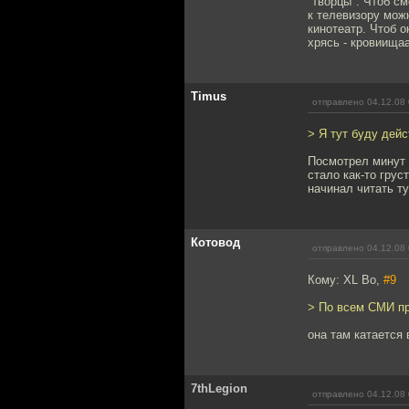
"творцы". Чтоб с
к телевизору мож
кинотеатр. Чтоб о
хрясь - кровиищаа.
Timus
отправлено 04.12.08 
> Я тут буду дей
Посмотрел минут 
стало как-то грус
начинал читать ту
Котовод
отправлено 04.12.08 
Кому: XL Bo,
#9
> По всем СМИ пр
она там катается 
7thLegion
отправлено 04.12.08 