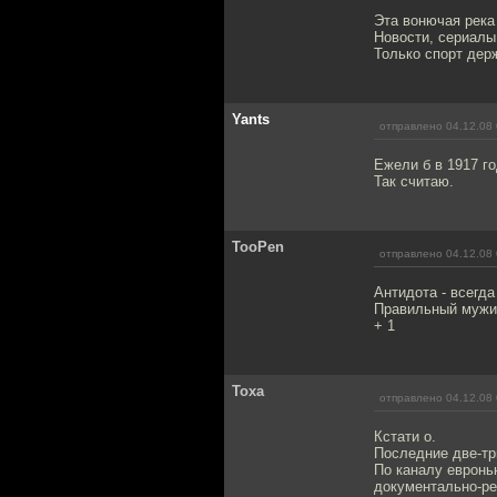
Эта вонючая река
Новости, сериалы
Только спорт дер
Yants
отправлено 04.12.08 
Ежели б в 1917 г
Так считаю.
TooPen
отправлено 04.12.08 
Антидота - всегд
Правильный мужик
+ 1
Toxa
отправлено 04.12.08 
Кстати о.
Последние две-тр
По каналу евронь
документально-р