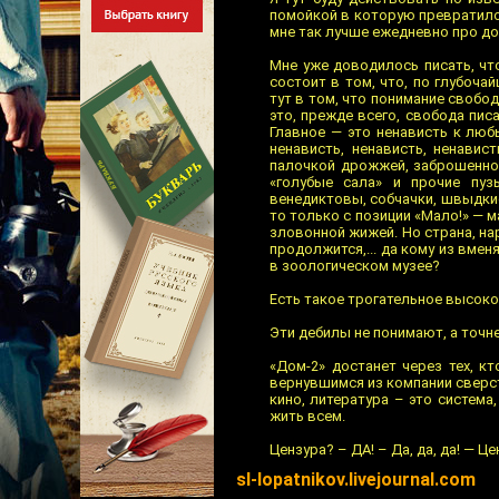
помойкой в которую превратилос
мне так лучше ежедневно про доя
Мне уже доводилось писать, чт
состоит в том, что, по глубоча
тут в том, что понимание свобо
это, прежде всего, свобода писа
Главное — это ненависть к люб
ненависть, ненависть, ненавис
палочкой дрожжей, заброшенной
«голубые сала» и прочие пузы
венедиктовы, собчачки, швыдкие
то только с позиции «Мало!» — м
зловонной жижей. Но страна, на
продолжится,... да кому из вме
в зоологическом музее?
Есть такое трогательное высоко
Эти дебилы не понимают, а точ
«Дом-2» достанет через тех, к
вернувшимся из компании сверст
кино, литература – это система
жить всем.
Цензура? – ДА! – Да, да, да! — 
sl-lopatnikov.livejournal.com