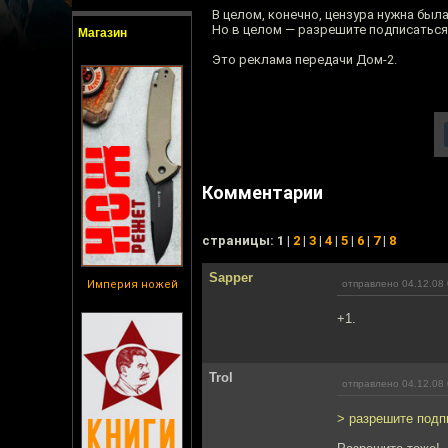
В целом, конечно, цензура нужна была
Но в целом — разрешите подписаться
Магазин
Это реклама передачи Дом-2.
Комментарии
cтраницы: 1 |
2
|
3
|
4
|
5
|
6
|
7
|
8
Sapper
Империя ножей
отправлено 04.12.08 
+1.
Trol
отправлено 04.12.08 
> разрешите подп