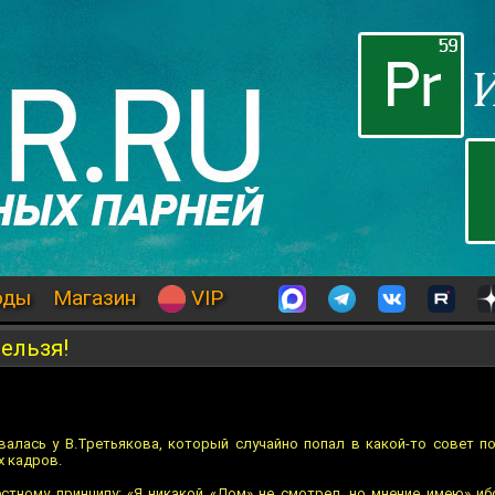
оды
Магазин
VIP
ельзя!
валась у В.Третьякова, который случайно попал в какой-то совет п
х кадров.
естному принципу: «Я никакой «Дом» не смотрел, но мнение имею» и