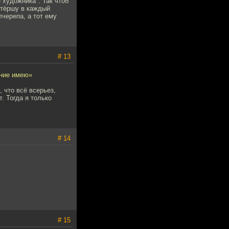
 художника". Так чтоб
етёршу в каждый
лчерепа, а тот ему
# 13
ение имею»
 что всё всерьез,
т. Тогда я только
# 14
# 15