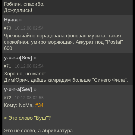
Гоблин, спасибо.
Дождались!
Ну-ка
»
#70 |
10.12.08 02:54
Чрезвычайно порадовала фоновая музыка, такая
спокойная, умиротворяющая. Аккурат под "Postal"
600
y-u-r-a[Sev]
»
#71 |
10.12.08 02:54
Хорошо, но мало!
ДимЮрич, даёшь камрадам больше "Синего Фила".
y-u-r-a[Sev]
»
#72 |
10.12.08 02:55
Кому: NoMa,
#34
> Это слово "Буш"?
Это не слово, а абривиатура