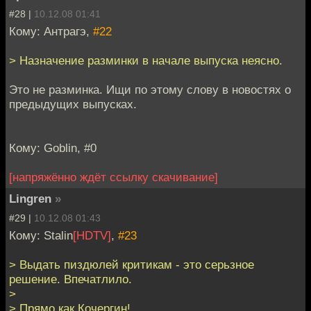
#28 |
10.12.08 01:41
Кому: Антрагэ,
#22
> Назначение разминки в начале выпуска неясно.
Это не разминка. Ищи по этому слову в новостях о
предыдущих выпусках.
Кому: Goblin, #0
[напряжённо ждёт ссылку скачивание]
Lingren
»
#29 |
10.12.08 01:43
Кому: Stalin
[HDTV]
,
#23
> Выдать пиздюлей критикам - это серьзное
решение. Впечатлило.
>
> Прямо как Кочергин!