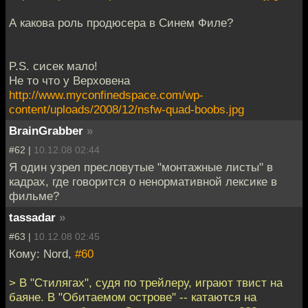
А какова роль продюсера в Синем Филе?
P.S. сисек мало!
Не то что у Верховена
http://www.myconfinedspace.com/wp-
content/uploads/2008/12/nsfw-quad-boobs.jpg
BrainGrabber
»
#62 |
10.12.08 02:44
Я один узрел пресловутые "монтажные листы" в
кадрах, где говорится о ненормативной лексике в
фильме?
tassadar
»
#63 |
10.12.08 02:45
Кому: Nord,
#60
> В "Стилягах", судя по трейлеру, играют твист на
баяне. В "Обитаемом острове" -- катаются на