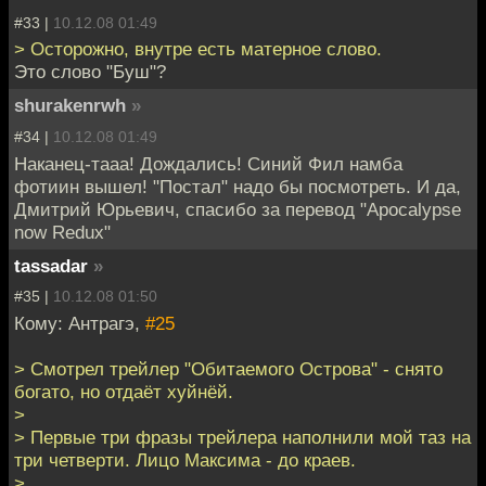
#33 |
10.12.08 01:49
> Осторожно, внутре есть матерное слово.
Это слово "Буш"?
shurakenrwh
»
#34 |
10.12.08 01:49
Наканец-тааа! Дождались! Синий Фил намба
фотиин вышел! "Постал" надо бы посмотреть. И да,
Дмитрий Юрьевич, спасибо за перевод "Apocalypse
now Redux"
tassadar
»
#35 |
10.12.08 01:50
Кому: Антрагэ,
#25
> Смотрел трейлер "Обитаемого Острова" - снято
богато, но отдаёт хуйнёй.
>
> Первые три фразы трейлера наполнили мой таз на
три четверти. Лицо Максима - до краев.
>