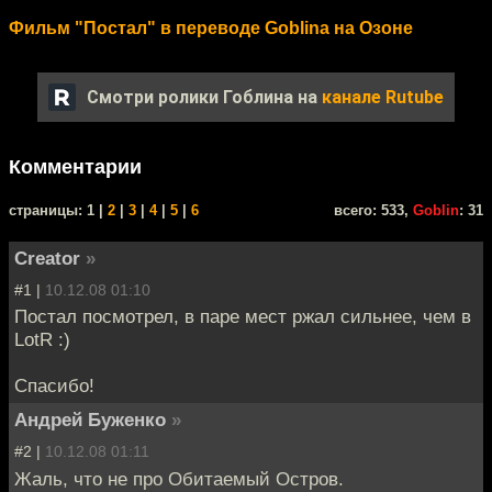
Фильм "Постал" в переводе Goblina на Озоне
Смотри ролики Гоблина на
канале Rutube
Комментарии
cтраницы: 1 |
2
|
3
|
4
|
5
|
6
всего: 533,
Goblin
: 31
Creator
»
#1 |
10.12.08 01:10
Постал посмотрел, в паре мест ржал сильнее, чем в
LotR :)
Спасибо!
Андрей Буженко
»
#2 |
10.12.08 01:11
Жаль, что не про Обитаемый Остров.