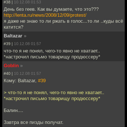
#38 |
10.12.08 01:53
День без геев. Как вы думаете, что это???
http://lenta.ru/news/2008/12/09/protest/
я даже не знаю то ли ржать в голос...то ли ..куды всё
катится?
Baltazar
»
#39 |
10.12.08 01:57
что-то я не понял, чего-то явно не хватает..
*настрочил письмо товарищу продюссеру*
Goblin
»
#40 |
10.12.08 01:57
Кому: Baltazar,
#39
> что-то я не понял, чего-то явно не хватает..
*настрочил письмо товарищу продюссеру*
Балин....
Завтра все пизды получат.