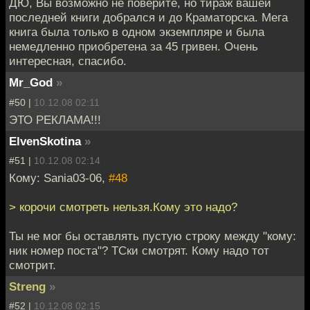
ДЮ, Вы возможно не поверите, но тираж вашей
последней книги добрался и до Краматорска. Мега
книга была только в одном экземпляре и была
немедленно приобретена за 45 гривен. Очень
интересная, спасибо.
Mr_God
»
#50 |
10.12.08 02:11
ЭТО РЕКЛАМА!!!
ElvenSkotina
»
#51 |
10.12.08 02:14
Кому: Sania03-06,
#48
> корочи смотреть нельзя.Кому это надо?
Ты не мог бы оставлять пустую строку между "кому:
ник номер поста"? ТСки смотрят. Кому надо тот
смотрит.
Streng
»
#52 |
10.12.08 02:15