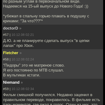
по разным углам в первоначальном виде.
Надеемся на 15-ый выпуск до Нового Года! :))
*убежал в спальну горько плакать в подушку с
криками: "За что???"*
doctorD
»
#57 |
10.12.08 02:21
Д.Ю. а не планируете сделать выпуск "в цепки
лапах" про Xbox.
Fletcher
»
#58 |
10.12.08 02:24
"Пидоры" это не матреное слово.
Я его постоянно по МТВ слушал.
В мультиках кстати.
Niemand
»
#59 |
10.12.08 02:34
Фильм смешной получился. Недавно заценил в
правильном переводе, понравилось. В фильме есть
пару моментов, где ржал в голос. Один из них, это