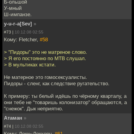
Б-ольшой
У-мный
Ш-импанзе.
y-u-r-a[Sev]
»
#73 |
10.12.08 02:55
Кому: Fletcher,
#58
> "Пидоры" это не матреное слово.
> Я его постоянно по МТВ слушал.
> В мультиках кстати.
Не матерное это гомосексуалисты.
Пидоры - сленг, как следствие ругательство.
К примеру: ты белый идёшь по чёрному кварталу, а
они тебе не "товаришь колонизатор" обращаются, а
"снежок". Дык неприятно.
Атаман
»
#74 |
10.12.08 02:55
Кому: Локи~Локхорн,
#61