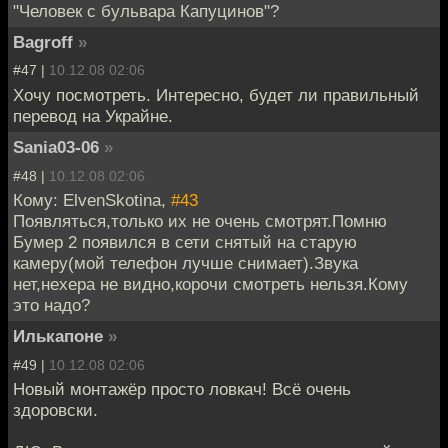
"Человек с бульвара Капуцинов"?
Bagroff
»
#47 |
10.12.08 02:06
Хочу посмотреть. Интересно, будет ли правильный
перевод на Украйне.
Sania03-06
»
#48 |
10.12.08 02:06
Кому: ElvenSkotina,
#43
Появляться,только их не очень смотрят.Помню
Бумер 2 появился в сети снятый на старую
камеру(мой телефон лучше снимает).Звука
нет,нехера не видно,корочи смотреть нельзя.Кому
это надо?
Илькапоне
»
#49 |
10.12.08 02:06
Новый монтажёр просто ловкач! Всё очень
здоровски.