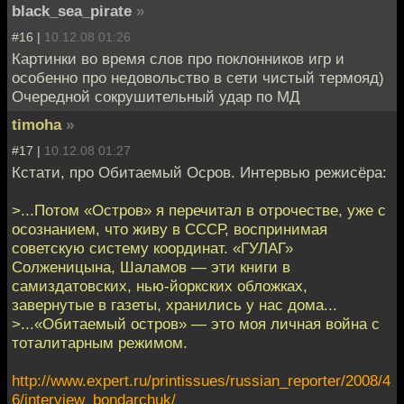
black_sea_pirate
»
#16 |
10.12.08 01:26
Картинки во время слов про поклонников игр и
особенно про недовольство в сети чистый термояд)
Очередной сокрушительный удар по МД
timoha
»
#17 |
10.12.08 01:27
Кстати, про Обитаемый Осров. Интервью режисёра:
>...Потом «Остров» я перечитал в отрочестве, уже с
осознанием, что живу в СССР, воспринимая
советскую систему координат. «ГУЛАГ»
Солженицына, Шаламов — эти книги в
самиздатовских, нью-йоркских обложках,
завернутые в газеты, хранились у нас дома...
>...«Обитаемый остров» — это моя личная война с
тоталитарным режимом.
http://www.expert.ru/printissues/russian_reporter/2008/4
6/interview_bondarchuk/