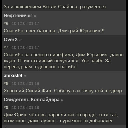
За исключением Весли Снайпса, разумеется.
Нефтяничег
»
#6 |
10.12.08 01:17
Спасибо, свет батюша, Дмитрий Юрьевич!!!
OverX
»
#7 |
10.12.08 01:17
Спасибо за свежего синефила, Дим Юрьевич, давно
ждал. Псих отличный получился, Уве зач0т. За
перевод вам отдельное спасибо.
alexis69
»
#8 |
10.12.08 01:18
Хороший Синий Фил. Соберусь и гляну сей шедевр.
Свидетель Коллайдера
»
#9 |
10.12.08 01:19
ДимЮрич, чёта вы заросли как-то вроде, хотя так,
возможно, даже лучше - сурьёзности добавляет.