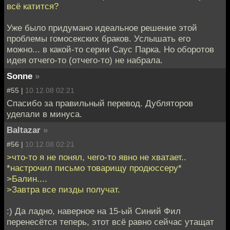
всё катится?
Уже было придумано идеальное решение этой
проблемы гомосекских браков. Услышать его
можно... в какой-то серии Саус Парка. Но оборотов
идея отчего-то (отчего-то) не набрала.
Sonne
»
#55 |
10.12.08 02:21
Спасибо за правильный перевод. Дубляторов
уделали в минуса.
Baltazar
»
#56 |
10.12.08 02:21
>что-то я не понял, чего-то явно не хватает..
*настрочил письмо товарищу продюссеру*
>Балин....
>Завтра все пизды получат.
:) Да ладно, наверное на 15-ый Синий Фил
перенесётся теперь, этот всё равно сейчас утащат