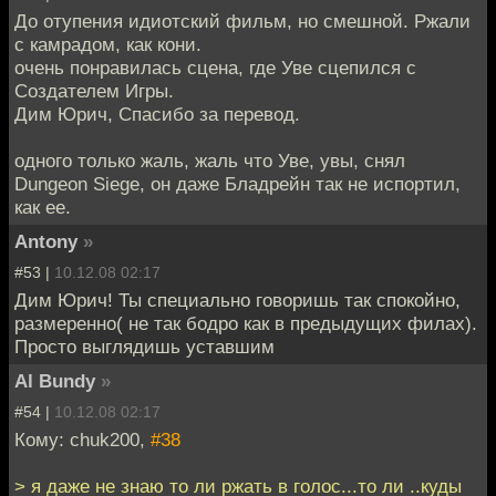
До отупения идиотский фильм, но смешной. Ржали
с камрадом, как кони.
очень понравилась сцена, где Уве сцепился с
Создателем Игры.
Дим Юрич, Спасибо за перевод.
одного только жаль, жаль что Уве, увы, снял
Dungeon Siege, он даже Бладрейн так не испортил,
как ее.
Antony
»
#53 |
10.12.08 02:17
Дим Юрич! Ты специально говоришь так спокойно,
размеренно( не так бодро как в предыдущих филах).
Просто выглядишь уставшим
Al Bundy
»
#54 |
10.12.08 02:17
Кому: chuk200,
#38
> я даже не знаю то ли ржать в голос...то ли ..куды