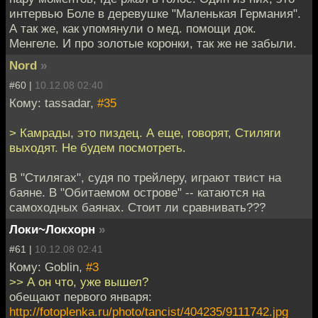
интервью Боле в деревушке "Маленькая Германия".
А так же, как упомянули о мед. помощи док.
Менгеле. И про золотые коронки, так же не забыли.
Nord
»
#60 |
10.12.08 02:40
Кому: tassadar,
#35
> Камрады, это пиздец. А еще, говорят, Стиляги
выходят. Не будем посмотреть.
В "Стилягах", судя по трейлеру, играют твист на
баяне. В "Обитаемом острове" -- катаются на
самоходных баянах. Стоит ли сравнивать???
Локи~Локхорн
»
#61 |
10.12.08 02:41
Кому: Goblin,
#3
>> А он что, уже вышел?
обещают первого января:
http://fotoplenka.ru/photo/tancist/404235/9111742.jpg