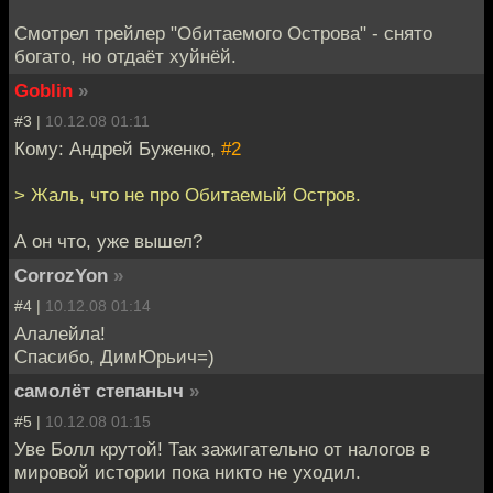
Смотрел трейлер "Обитаемого Острова" - снято
богато, но отдаёт хуйнёй.
Goblin
»
#3 |
10.12.08 01:11
Кому: Андрей Буженко,
#2
> Жаль, что не про Обитаемый Остров.
А он что, уже вышел?
CorrozYon
»
#4 |
10.12.08 01:14
Алалейла!
Спасибо, ДимЮрьич=)
самолёт степаныч
»
#5 |
10.12.08 01:15
Уве Болл крутой! Так зажигательно от налогов в
мировой истории пока никто не уходил.