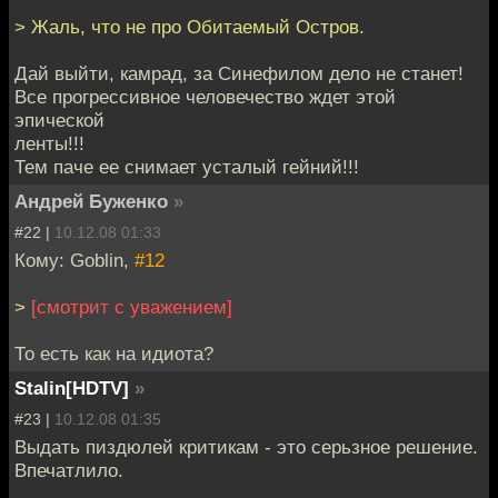
> Жаль, что не про Обитаемый Остров.
Дай выйти, камрад, за Синефилом дело не станет!
Все прогрессивное человечество ждет этой
эпической
ленты!!!
Тем паче ее снимает усталый гейний!!!
Андрей Буженко
»
#22 |
10.12.08 01:33
Кому: Goblin,
#12
>
[смотрит с уважением]
То есть как на идиота?
Stalin[HDTV]
»
#23 |
10.12.08 01:35
Выдать пиздюлей критикам - это серьзное решение.
Впечатлило.