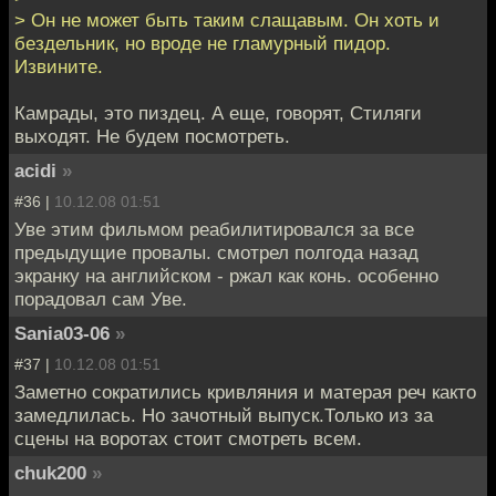
> Он не может быть таким слащавым. Он хоть и
бездельник, но вроде не гламурный пидор.
Извините.
Камрады, это пиздец. А еще, говорят, Стиляги
выходят. Не будем посмотреть.
acidi
»
#36 |
10.12.08 01:51
Уве этим фильмом реабилитировался за все
предыдущие провалы. смотрел полгода назад
экранку на английском - ржал как конь. особенно
порадовал сам Уве.
Sania03-06
»
#37 |
10.12.08 01:51
Заметно сократились кривляния и матерая реч както
замедлилась. Но зачотный выпуск.Только из за
сцены на воротах стоит смотреть всем.
chuk200
»