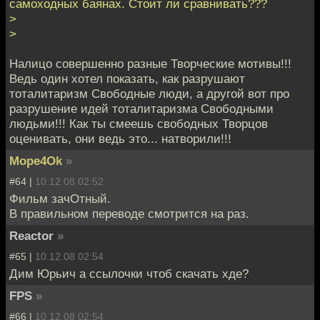
самоходных баянах. Стоит ли сравнивать???
>
>
Налицо совершенно разные Творческие мотивы!!!
Ведь один хотел показать, как разрушают
тоталитаризм Свободные люди, а другой вот про
разрушение идей тоталитаризма Свободными
людьми!!! Как ты смеешь свободных Творцов
оценивать, они ведь это... натворили!!!
Mope4Ok
»
#64 |
10.12.08 02:52
Фильм зачОтный.
В правильном переводе смотрится на раз.
Reactor
»
#65 |
10.12.08 02:54
Дим Юрьич а ссылочки чтоб скачать хде?
FPS
»
#66 |
10.12.08 02:54