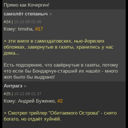
Прямо как Кочергин!
самолёт степаныч
»
#24 |
10.12.08 01:36
Кому: timoha,
#17
> эти книги в самиздатовских, нью-йоркских
обложках, завернутые в газеты, хранились у нас
дома...
Есть подозрение, что завёрнутые в газеты, потому
что если бы Бондарчук-старший их нашёл - много
жоп было бы выдрано!
Антрагэ
»
#25 |
10.12.08 01:37
Кому: Андрей Буженко,
#2
> Смотрел трейлер "Обитаемого Острова" - снято
богато, но отдаёт хуйнёй.