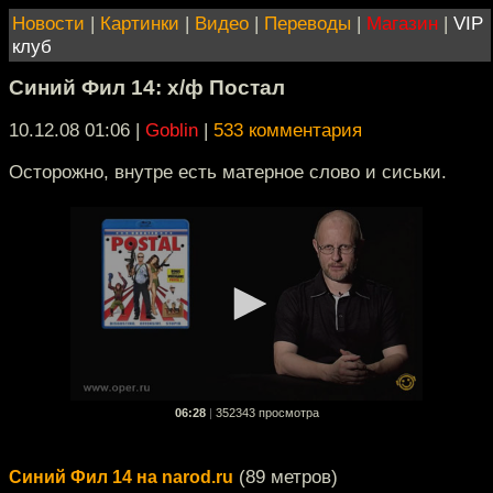
Новости
|
Картинки
|
Видео
|
Переводы
|
Магазин
|
VIP
клуб
Синий Фил 14: х/ф Постал
10.12.08 01:06
|
Goblin
|
533 комментария
Осторожно, внутре есть матерное слово и сиськи.
06:28
|
352343 просмотра
(89 метров)
Синий Фил 14 на narod.ru