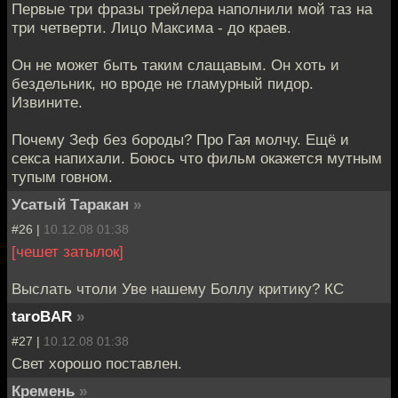
Первые три фразы трейлера наполнили мой таз на
три четверти. Лицо Максима - до краев.
Он не может быть таким слащавым. Он хоть и
бездельник, но вроде не гламурный пидор.
Извините.
Почему Зеф без бороды? Про Гая молчу. Ещё и
секса напихали. Боюсь что фильм окажется мутным
тупым говном.
Усатый Таракан
»
#26 |
10.12.08 01:38
[чешет затылок]
Выслать чтоли Уве нашему Боллу критику? КС
taroBAR
»
#27 |
10.12.08 01:38
Свет хорошо поставлен.
Кремень
»