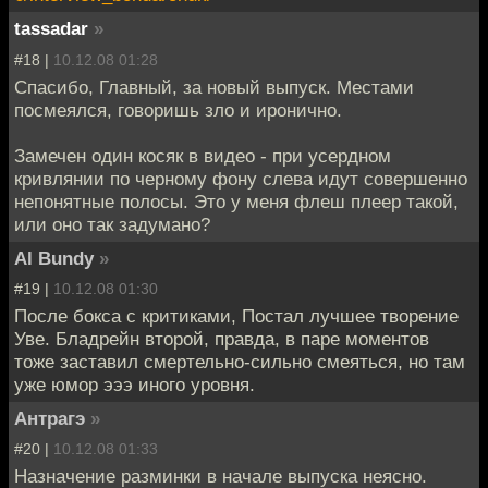
tassadar
»
#18 |
10.12.08 01:28
Спасибо, Главный, за новый выпуск. Местами
посмеялся, говоришь зло и иронично.
Замечен один косяк в видео - при усердном
кривлянии по черному фону слева идут совершенно
непонятные полосы. Это у меня флеш плеер такой,
или оно так задумано?
Al Bundy
»
#19 |
10.12.08 01:30
После бокса с критиками, Постал лучшее творение
Уве. Бладрейн второй, правда, в паре моментов
тоже заставил смертельно-сильно смеяться, но там
уже юмор эээ иного уровня.
Антрагэ
»
#20 |
10.12.08 01:33
Назначение разминки в начале выпуска неясно.