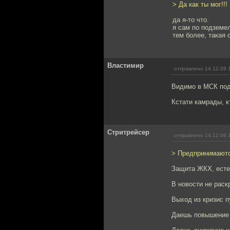
> Да как ты мог!!
да я-то что.
я сам по подземе
тем более, такая
Властимир
отправлено 14.12.08 
Видимо в МСК подн
Кстати камрады, к
Стритрейсер
отправлено 14.12.08 
> Предпринимаютс
Защита ЖКХ, естес
В новости не раск
Выход из кризис п
Даешь повышение 