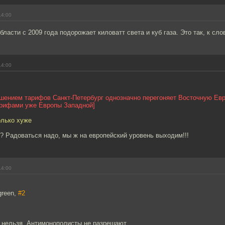
14:00
ласти с 2009 года подорожает киловатт света и куб газа. Это так, к слов
14:00
шением тарифов Санкт-Петербург однозначно перегоняет Восточную Евр
арифами уже Европы Западной]
олько хуже
? Радоваться надо, мы ж на европейский уровень выходим!!!
14:00
green,
#2
е нельзя. Антимонополисты не разрешают.