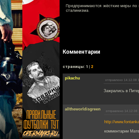
Предпринимаются жёсткие меры по з
сталинизма.
Комментарии
cтраницы: 1 |
2
pikachu
отправлено 14.12.08 
Зажрались в Питер
alltheworldisgreen
отправлено 14.12.08 
http://www.fontank
комментарии Матв