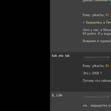
Даешь снижение на
Кому: pikachu,
#1
> Зажрались в Пит
Зато у нас, в Мос
83 рубля. И у води
Вовремя я годовой
kak_eto_tak
отправлено 14.12.08 
Кому: pikachu,
#1
Это с 2009 ?
Потому что сейчас
IL_Life
отправлено 14.12.08 
хм... маршрутка зн