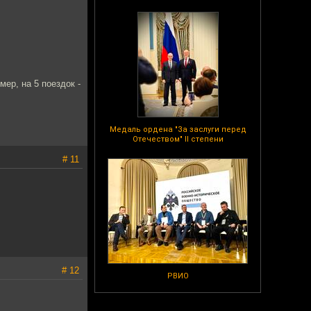
ер, на 5 поездок -
Медаль ордена "За заслуги перед
Отечеством" II степени
# 11
# 12
РВИО