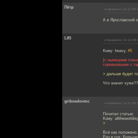
Пётр
отправлено 14.12.08 
А в Ярославской об
L85
отправлено 14.12.08 
Кому: heavy,
#5
[с нынешним повы
соревнование с т
> дальше будет т
Что значит хуже??
griboedovmc
отправлено 14.12.08 
Почитал статью
Кому: alltheworldis
>
Всё как положено.
Раз в год. Больш