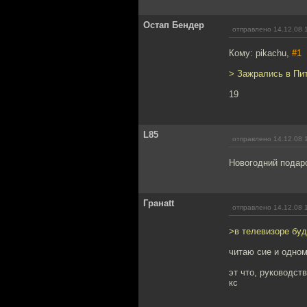
Остап Бендер
отправлено 14.12.08 
Кому: pikachu,
#1
> Зажрались в Пит
19
L85
отправлено 14.12.08 
Новогодний подар
Гранаtt
отправлено 14.12.08 
>в телевизоре буд
читаю сие и одно
эт что, руководст
кс