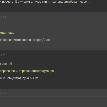
и прочего. В лучшем случае купят полтора автобуса, новых...
13:53
предел ещё
ирование интересов автопродАвцев.
13:55
green,
#6
ббирование интересов автопродАвцев.
то ж невидимая рука рынка!!!
13:56