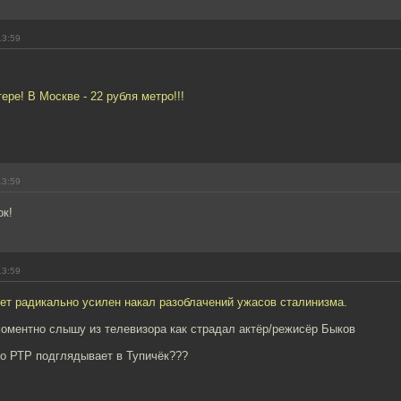
13:59
ере! В Москве - 22 рубля метро!!!
13:59
ок!
13:59
ет радикально усилен накал разоблачений ужасов сталинизма.
моментно слышу из телевизора как страдал актёр/режисёр Быков
во РТР подглядывает в Тупичёк???