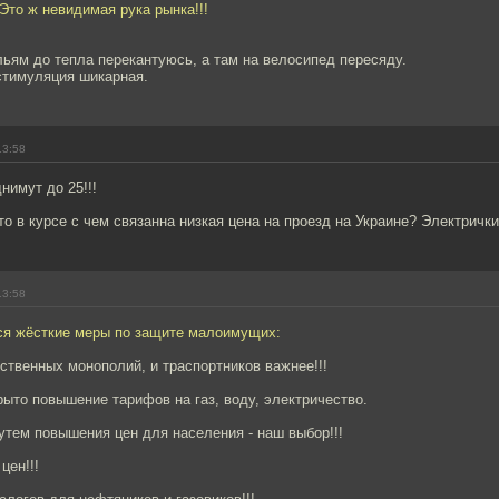
! Это ж невидимая рука рынка!!!
льям до тепла перекантуюсь, а там на велосипед пересяду.
 стимуляция шикарная.
13:58
имут до 25!!!
то в курсе с чем связанна низкая цена на проезд на Украине? Электрички,
13:58
я жёсткие меры по защите малоимущих:
твенных монополий, и траспортников важнее!!!
рыто повышение тарифов на газ, воду, электричество.
утем повышения цен для населения - наш выбор!!!
цен!!!