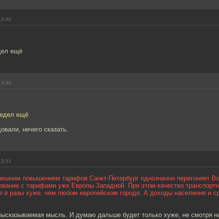
13:48
дел ещё
13:49
редел ещё
довали, нечего сказать.
13:51
ынешним повышением тарифов Санкт-Петербург однозначно перегоняет В
нование с тарифами уже Европы Западной. При этом качество транспорт
е в разы хуже, чем любом европейском городе. А доходы населения и с
высказываемая мысль. И думаю дальше будет только хуже, не смотря 