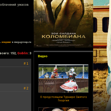
зоблачений ужасов
ь
лендинг
в megagroup.ru
всего: 152,
Goblin
: 3
Видео
# 1
# 2
О предстоящем Турнире Святого
Георгия