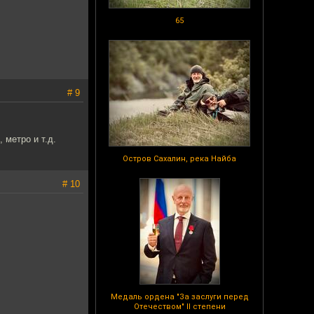
65
# 9
 метро и т.д.
Остров Сахалин, река Найба
# 10
Медаль ордена "За заслуги перед
Отечеством" II степени