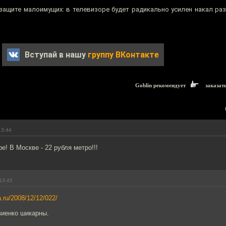
ащите малоимущих: в телевизоре будет радикально усилен накал ра
Вступай в нашу
группу ВКонтакте
Goblin рекомендует
заказат
13:44
е! В Москве - 22 рубля метро!!!
13:45
a.ru/2008/12/12/022/
иенко шикарны.