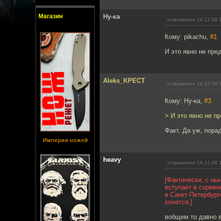
Магазин
Ну-ка
отправлено 14.12.08 
Кому: pikachu,
#1
И это явно не пре
Aleks_KPECT
отправлено 14.12.08 
Кому: Ну-ка,
#3
> И это явно не п
Факт. Да уж, пора
Империя ножей
heavy
отправлено 14.12.08 
[Фактически, с н
вступает в сорев
в Санкт-Петербург
хочется.]
вобщем то давно 