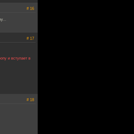
# 16
у...
# 17
опу и вступает в
# 18