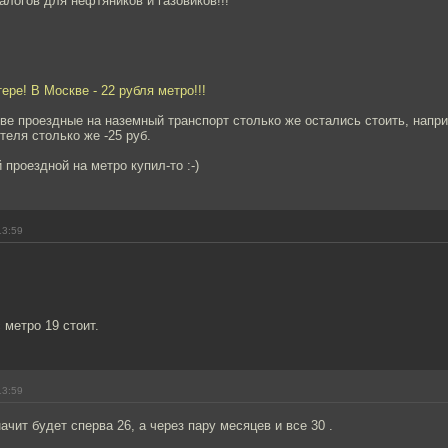
логов для нефтяников и газовиков!!!
ере! В Москве - 22 рубля метро!!!
кве проездные на наземный транспорт столько же остались стоить, наприм
теля столько же -25 руб.
 проездной на метро купил-то :-)
13:59
 метро 19 стоит.
13:59
ачит будет сперва 26, а через пару месяцев и все 30 .