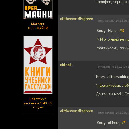
тарифов, зарплат 
alltheworldisgreen
отправлено 14.12.08 
Магазин
ОПЕРМАЙКИ
Кому: Ну-ка,
#3
> И это явно не 
фактически, лобб
akinak
отправлено 14.12.08 
Кому: alltheworldis
> фактически, ло
Да как ты мог!!! Э
Советские
учебники 1940-50х
годов
alltheworldisgreen
отправлено 14.12.08 
Кому: akinak,
#7