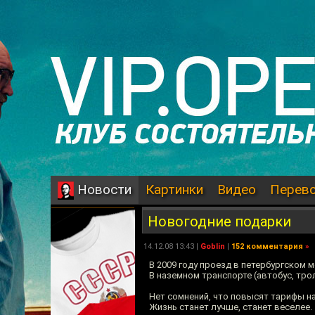
Картинки
Видео
Перев
Новости
Новогодние подарки
14.12.08 13:43 |
Goblin
|
152 комментария
»
В 2009 году проезд в петербургском м
В наземном транспорте (автобус, трол
Нет сомнений, что повысят тарифы на 
Жизнь станет лучше, станет веселее.