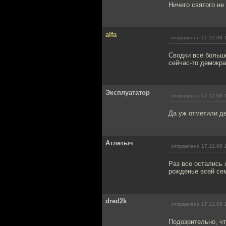
Ничего святого не 
alfa
отправлено 17.12.08 
Сводки всё больше 
сейчас-то демокра
Эксплуататор
отправлено 17.12.08 
Да уж отметили де
Атлетыч
отправлено 17.12.08 
Раз все остались 
рожденье всей сем
dred2k
отправлено 17.12.08 
Подозрительно, чт