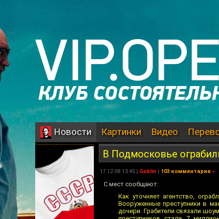
Картинки
Видео
Перев
Новости
В Подмосковье ограбил
17.12.08 13:45 |
Goblin
|
103 комментария
»
С мест сообщают:
Как уточняет агентство, огра
Вооруженные преступники в ма
дочери. Грабители связали шоум
преступников стали 7 миллио