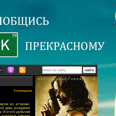
Уголовщина
чером во вторник.
ала день рождения
м. В итоге добычей
ь которых Цекало