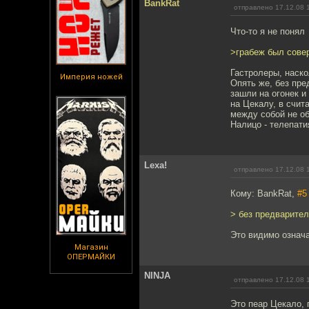
BankRat
отправлено 17.12.08 
Что-то я не понял
>грабеж был совер
Гастролеры, наско
Империя ножей
Опять же, без пре
зашли на огонек и
на Цекалу, в счит
между собой не о
Налицо - телепати
Lexa!
отправлено 17.12.08 
Кому: BankRat,
#5
> без предварител
Это видимо означае
Магазин
ОПЕРМАЙКИ
NINJA
отправлено 17.12.08 
Это пеар Цекало, 