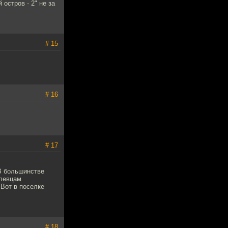
остров - 2" не за
# 15
# 16
# 17
 В большинстве
блевцам
 Вот в поселке
# 18