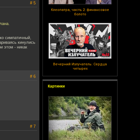
# 5
Клеопатра, часть 2: финансовое
болото
лана.
шко симпатичный,
вариваясь кинулись
и этом - никак
Вечерний Излучатель: Сердца
четырех
# 6
Картинки
# 7