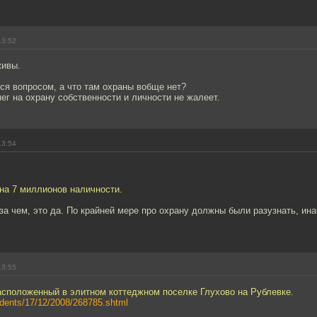
13:52
живы.
ся вопросом, а что там охраны вобще нет?
ег на охрану собственности и личности не жалеет.
13:54
 на 7 миллионов наличности.
за чем, это да. По крайней мере про охрану должны были разузнать, ин
13:55
асположенный в элитном коттеджном поселке Глухово на Рублевке.
ncidents/17/12/2008/268785.shtml