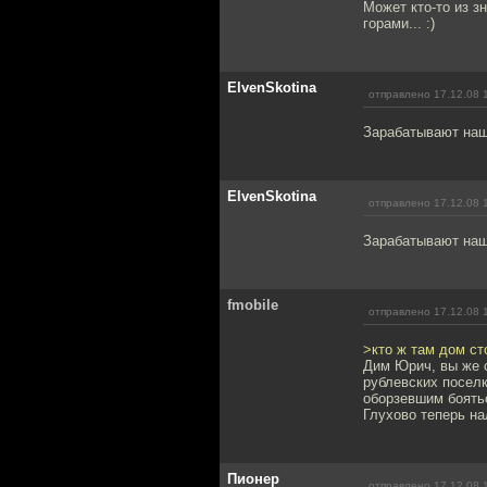
Может кто-то из з
горами... :)
ElvenSkotina
отправлено 17.12.08 
Зарабатывают наш
ElvenSkotina
отправлено 17.12.08 
Зарабатывают наш
fmobile
отправлено 17.12.08 
>кто ж там дом ст
Дим Юрич, вы же с
рублевских поселк
оборзевшим боятьс
Глухово теперь на
Пионер
отправлено 17.12.08 