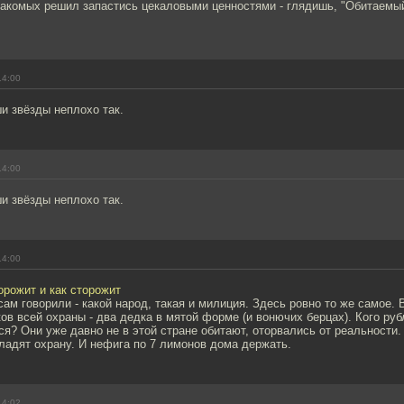
накомых решил запастись цекаловыми ценностями - глядишь, "Обитаемый 
14:00
и звёзды неплохо так.
14:00
и звёзды неплохо так.
14:00
орожит и как сторожит
ам говорили - какой народ, такая и милиция. Здесь ровно то же самое.
ов всей охраны - два дедка в мятой форме (и вонючих берцах). Кого ру
я? Они уже давно не в этой стране обитают, оторвались от реальности.
ладят охрану. И нефига по 7 лимонов дома держать.
14:02