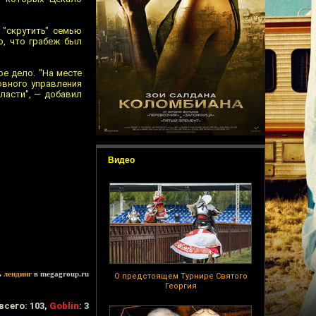
 "скрутить" семью
о, что грабеж был
е дело. "На месте
овного управления
ласти", — добавил
Видео
ь
лендинг
в megagroup.ru
О предстоящем Турнире Святого
Георгия
всего: 103,
Goblin
: 3