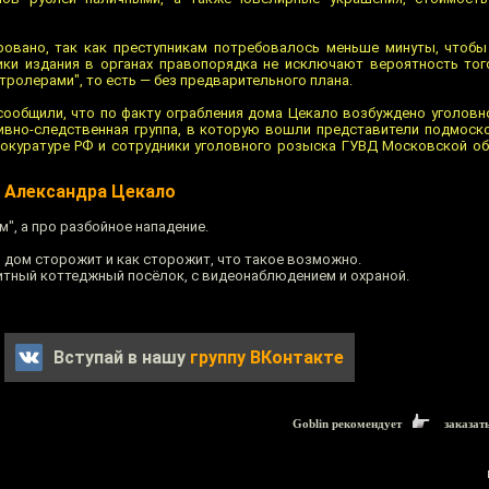
ровано, так как преступникам потребовалось меньше минуты, чтобы
ики издания в органах правопорядка не исключают вероятность тог
ролерами", то есть — без предварительного плана.
сообщили, что по факту ограбления дома Цекало возбуждено уголовно
ивно-следственная группа, в которую вошли представители подмоск
окуратуре РФ и сотрудники уголовного розыска ГУВД Московской об
 Александра Цекало
м", а про разбойное нападение.
м дом сторожит и как сторожит, что такое возможно.
элитный коттеджный посёлок, с видеонаблюдением и охраной.
Вступай в нашу
группу ВКонтакте
Goblin рекомендует
заказат