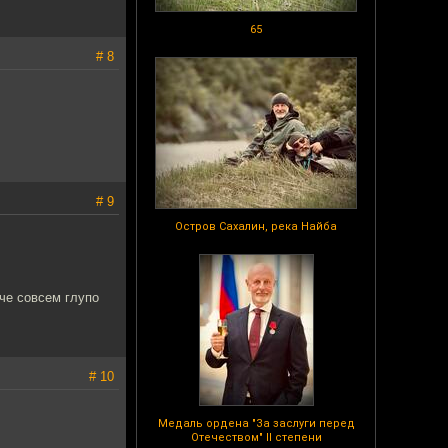
65
# 8
# 9
Остров Сахалин, река Найба
аче совсем глупо
# 10
Медаль ордена "За заслуги перед
Отечеством" II степени