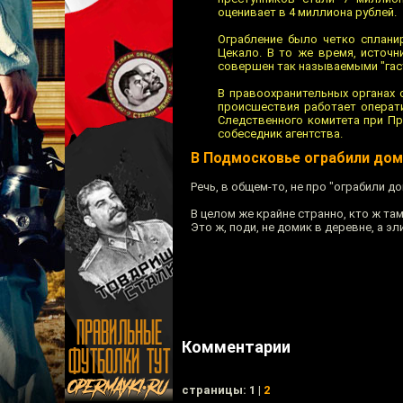
оценивает в 4 миллиона рублей.
Ограбление было четко сплани
Цекало. В то же время, источн
совершен так называемыми "гаст
В правоохранительных органах 
происшествия работает операт
Следственного комитета при Пр
собеседник агентства.
В Подмосковье ограбили дом
Речь, в общем-то, не про "ограбили до
В целом же крайне странно, кто ж та
Это ж, поди, не домик в деревне, а 
Комментарии
cтраницы: 1 |
2