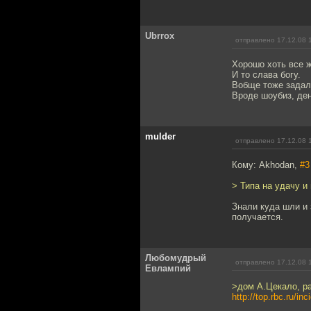
Ubrrox
отправлено 17.12.08 
Хорошо хоть все 
И то слава богу.
Вобще тоже задал
Вроде шоубиз, ден
mulder
отправлено 17.12.08 
Кому: Akhodan,
#3
> Типа на удачу и
Знали куда шли и 
получается.
Любомудрый
отправлено 17.12.08 
Евлампий
>дом А.Цекало, р
http://top.rbc.ru/i