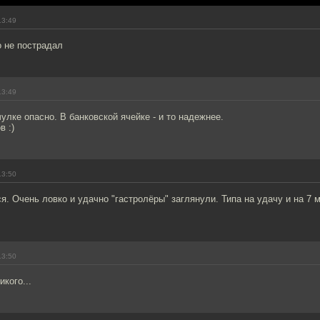
13:49
о не пострадал
13:49
чулке опасно. В банковской ячейке - и то надежнее.
в :)
13:50
я. Очень ловко и удачно "гастролёры" заглянули. Типа на удачу и на 7
13:50
кого...