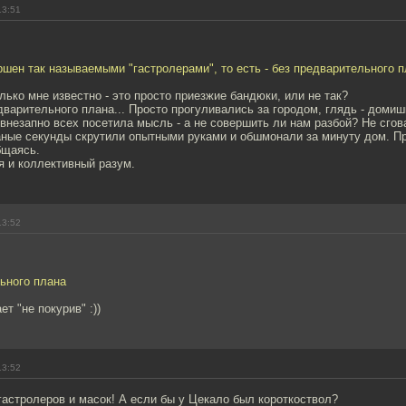
13:51
шен так называемыми "гастролерами", то есть - без предварительного п
лько мне известно - это просто приезжие бандюки, или не так?
дварительного плана... Просто прогуливались за городом, глядь - доми
 внезапно всех посетила мысль - а не совершить ли нам разбой? Не сго
аные секунды скрутили опытными руками и обшмонали за минуту дом. Пр
бщаясь.
я и коллективный разум.
13:52
ьного плана
т "не покурив" :))
13:52
гастролеров и масок! А если бы у Цекало был короткоствол?