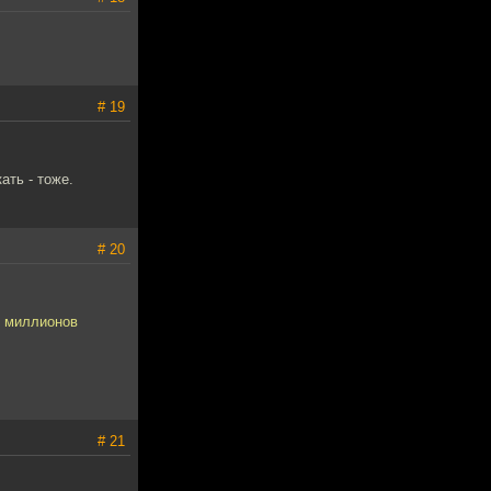
# 19
ать - тоже.
# 20
7 миллионов
# 21