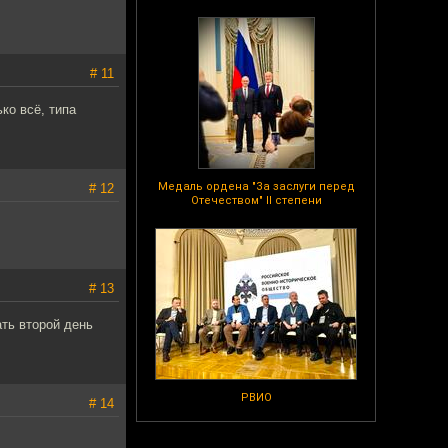
# 11
ько всё, типа
Медаль ордена "За заслуги перед
# 12
Отечеством" II степени
# 13
ть второй день
РВИО
# 14