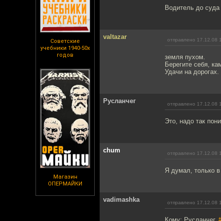
Водитель до суда
valtazar
отправлено 17.12.08 
Советские
учебники 1940-50х
годов
земля пухом.
Берегите себя, к
Удачи на дорогах.
Русланчег
отправлено 17.12.08 
Это, надо так пон
chum
отправлено 17.12.08 
Я думал, только в
Магазин
ОПЕРМАЙКИ
vadimashka
отправлено 17.12.08 
Кому: Русланчег,