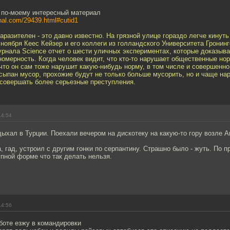
 по-моему интересный материал
urnal.com/29439.html#cutid1
аразителен - это давно известно. На грязной улице гораздо легче кинуть
е ноября Кеес Кейзер и его коллеги из голландского Университета Гронин
урнала Science отчет о шести уличных экспериментах, которые доказыв
омерность. Когда человек видит, что кто-то нарушает общественные нор
то он сам тоже нарушит какую-нибудь норму, в том числе и совершенно
сыпан мусор, прохожие будут не только больше мусорить, но и чаще на
 совершать более серьезные преступления.
14:54
дыхал в Турции. Поехали вечером на дискотеку на какую-то гору возле А
, гад, устроил с другим гонки по серпантину. Страшно было - жуть. По 
пной форме что так делать нельзя.
14:56
боте езжу в командировки