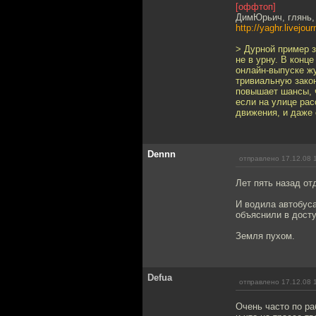
[оффтоп]
ДимЮрьич, глянь,
http://yaghr.livejo
> Дурной пример з
не в урну. В конц
онлайн-выпуске ж
тривиальную закон
повышает шансы, ч
если на улице рас
движения, и даже
Dennn
отправлено 17.12.08 
Лет пять назад от
И водила автобуса
объяснили в досту
Земля пухом.
Defua
отправлено 17.12.08 
Очень часто по ра