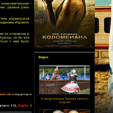
а ознакомительную
вмы: рваные раны
тель израильской
ажданами Израиля,
ми он отправлен в
трассы, он бы все
уться с ним было
Видео
ный сайт
в megagroup.ru
О предстоящем Турнире Святого
Георгия
всего: 113,
Goblin
: 1