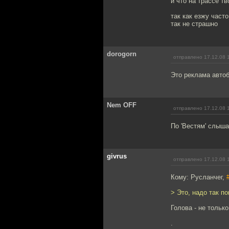
и что на трассе т
так как езжу част
так не страшно
dorogorn
отправлено 17.12.08 
Это реклама автоб
Nem OFF
отправлено 17.12.08 
По 'Вестям' слышал
givrus
отправлено 17.12.08 
Кому: Русланчег,
> Это, надо так по
Голова - не тольк
.