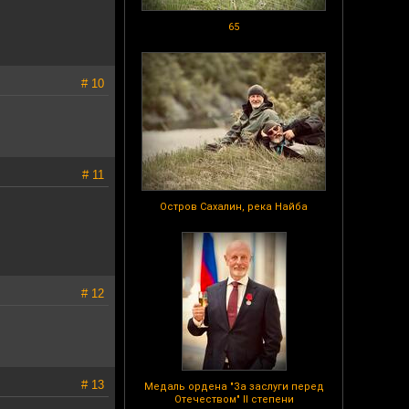
65
# 10
# 11
Остров Сахалин, река Найба
# 12
# 13
Медаль ордена "За заслуги перед
Отечеством" II степени