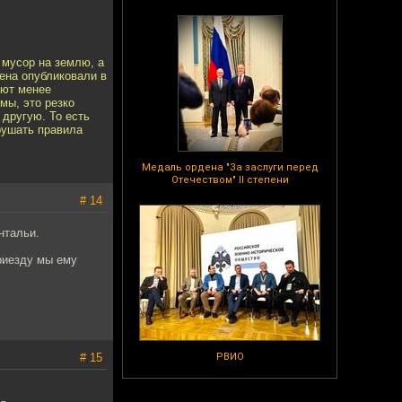
 мусор на землю, а
гена опубликовали в
ают менее
мы, это резко
 другую. То есть
рушать правила
Медаль ордена "За заслуги перед
Отечеством" II степени
# 14
нтальи.
приезду мы ему
# 15
РВИО