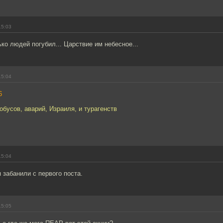
15:03
ько людей погубил... Царствие им небесное...
15:04
6
обусов, аварий, Израиля, и турагенств
15:04
забанили с первого поста.
15:05