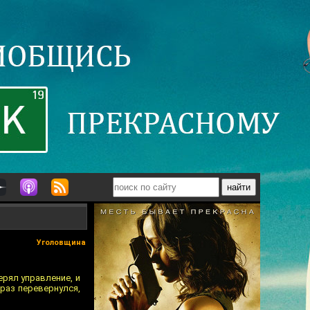
Уголовщина
ерял управление, и
 раз перевернулся,