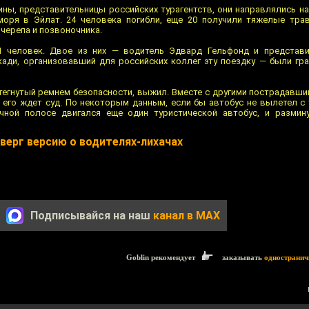
ны, представительницы российских турагентств, они направлялись н
моря в Эйлат. 24 человека погибли, еще 20 получили тяжелые тра
черепа и позвоночника.
1 человек. Двое из них — водитель Эдвард Гельфонд и представи
ади, организовавший для российских коллег эту поездку — были гр
стегнутый ремнем безопасности, выжил. Вместе с другими пострадавши
й его ждет суд. По некоторым данным, если бы автобус не вылетел с 
чной полосе двигался еще один туристической автобус, и размин
верг версию о водителях-лихачах
Подписывайся на наш
канал в MAX
Goblin рекомендует
заказывать
одностранич