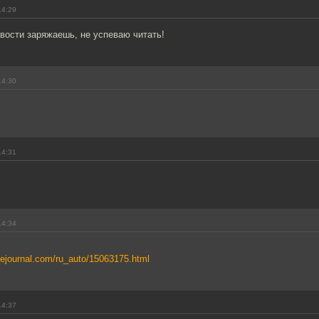
14:29
вости заряжаешь, не успеваю читать!
14:30
14:31
14:34
vejournal.com/ru_auto/15063175.html
14:37