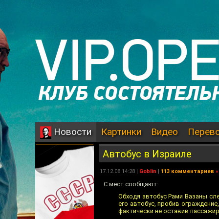
Картинки
Видео
Перев
Новости
Автобус в Израиле
17.12.08 14:28 |
Goblin
|
113 комментариев
»
С мест сообщают:
Обходя автобус Рами Вазаны сле
его автобус, пробив ограждение,
фактически не оставив пассажи