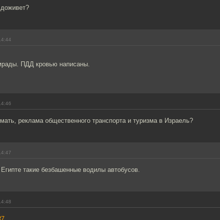
 доживет?
14:44
амрады. ПДД кровью написаны.
14:46
имать, реклама общественного транспорта и туризма в Израель?
14:47
 Египте такие безбашенные водилы автобусов.
14:48
#7