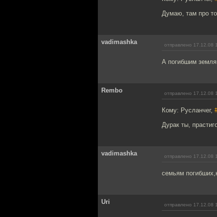
Думаю, там про то
vadimashka
отправлено 17.12.08 
А погибшим земля
Rembo
отправлено 17.12.08 
Кому: Русланчег,
Дурак ты, прастиг
vadimashka
отправлено 17.12.08 
семьям погибших,
Uri
отправлено 17.12.08 