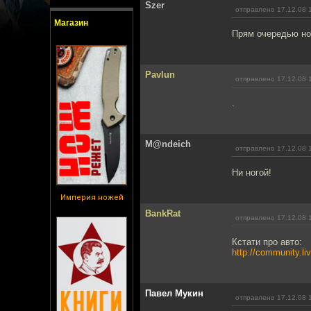
Szer
отправлено 17.12.08 
Магазин
Прям очередью но
Pavlun
отправлено 17.12.08 
.
M@ndeich
отправлено 17.12.08 
Ни ногой!
Империя ножей
BankRat
отправлено 17.12.08 
Кстати про авто:
http://community.li
Павел Мукин
отправлено 17.12.08 