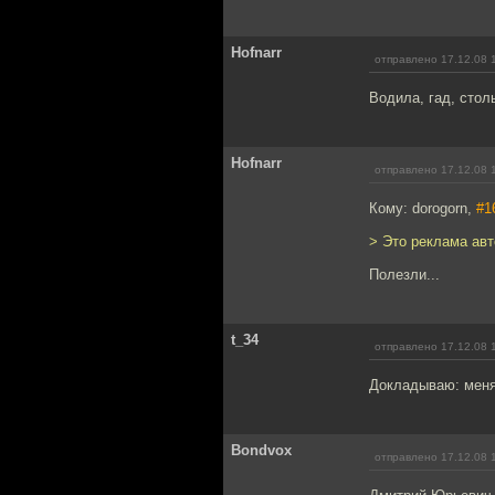
Hofnarr
отправлено 17.12.08 
Водила, гад, стол
Hofnarr
отправлено 17.12.08 
Кому: dorogorn,
#1
> Это реклама авт
Полезли...
t_34
отправлено 17.12.08 
Докладываю: меня 
Bondvox
отправлено 17.12.08 