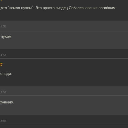
,что "земля пухом". Это просто пиздец.Соболезнования погибшим.
14:51
 пухом
14:51
#7
оспади.
14:51
конечно.
14:54