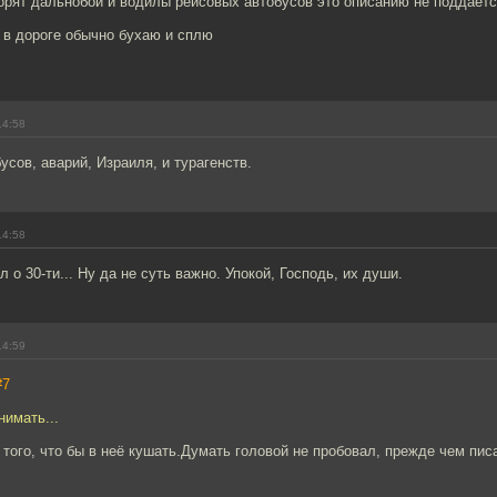
ворят дальнобои и водилы рейсовых автобусов это описанию не поддает
о в дороге обычно бухаю и сплю
14:58
усов, аварий, Израиля, и турагенств.
14:58
 о 30-ти... Ну да не суть важно. Упокой, Господь, их души.
14:59
#7
нимать...
о того, что бы в неё кушать.Думать головой не пробовал, прежде чем пис