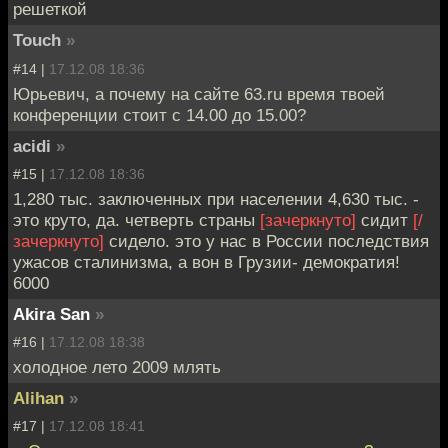
решеткой
Touch
»
#14 |
17.12.08 18:36
Юрьевич, а почему на сайте 63.ru время твоей
конференции стоит с 14.00 до 15.00?
acidi
»
#15 |
17.12.08 18:36
1,280 тыс. заключенных при населении 4,630 тыс. -
это круто, да. четверть страны
[зачеркнуто]
сидит
[/
зачеркнуто]
сидело. это у нас в России последствия
ужасов сталинизма, а вон в Грузии- демократия!
6000
Akira San
»
#16 |
17.12.08 18:38
холодное лето 2009 млять
Alihan
»
#17 |
17.12.08 18:41