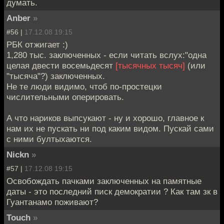
думать.
Anber
»
#56 |
17.12.08 19:15
РБК отжигает :)
1,280 тыс. заключенных - если читать вслух:"одна
целая двести восемьдесят
[тысячных тысяч]
(или
"тысяча"?) заключенных.
Не те люди видимо, чтоб по-простецки
числительными оперировать.
А что нариков выпсукают - ну и хорошо, главное к
нам их не пускать ни под каким видом. Пускай сами
с ними бултыхаются.
Nickn
»
#57 |
17.12.08 19:15
Освобождать пачками заключенных на памятные
даты - это последний писк демократии ? Как там зк в
Гуантанамо поживают?
Touch
»