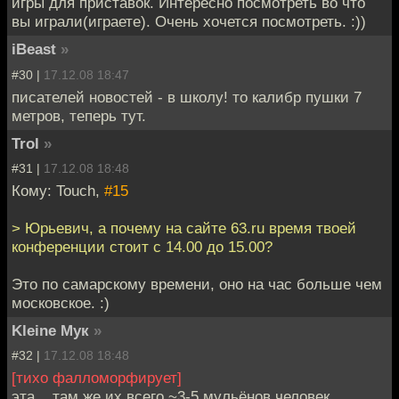
игры для приставок. Интересно посмотреть во что
вы играли(играете). Очень хочется посмотреть. :))
iBeast
»
#30 |
17.12.08 18:47
писателей новостей - в школу! то калибр пушки 7
метров, теперь тут.
Trol
»
#31 |
17.12.08 18:48
Кому: Touch,
#15
> Юрьевич, а почему на сайте 63.ru время твоей
конференции стоит с 14.00 до 15.00?
Это по самарскому времени, оно на час больше чем
московское. :)
Kleine Мук
»
#32 |
17.12.08 18:48
[тихо фалломорфирует]
эта... там же их всего ~3-5 мульёнов человек