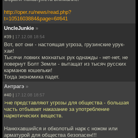
http://oper.ru/news/read.php?
t=1051603884&page=6#641
UncleJunkie
»
#39 |
17.12.08 18:54
Вот, вот они - настоящая угроза, грузинские урук-
хаи!
Тысячи ловких мохнатых рук однажды - нет-нет, не
повернут Болт Земли - вытащат из тысяч русских
карманов кошельки!
Тогда экономика падет.
Антрагэ
»
#40 |
17.12.08 18:57
>не представляют угрозы для общества - большая
часть отбывает наказание за употребление
наркотических веществ.
Нанюхавшийся и обколотый нарк с ножом или
арматурой для общества безопасен!!!