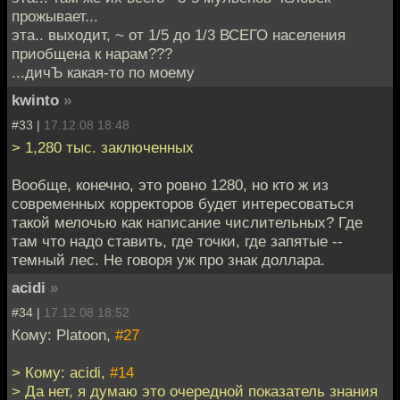
прожывает...
эта.. выходит, ~ от 1/5 до 1/3 ВСЕГО населения
приобщена к нарам???
...дичЪ какая-то по моему
kwinto
»
#33 |
17.12.08 18:48
> 1,280 тыс. заключенных
Вообще, конечно, это ровно 1280, но кто ж из
современных корректоров будет интересоваться
такой мелочью как написание числительных? Где
там что надо ставить, где точки, где запятые --
темный лес. Не говоря уж про знак доллара.
acidi
»
#34 |
17.12.08 18:52
Кому: Platoon,
#27
> Кому: acidi,
#14
> Да нет, я думаю это очередной показатель знания