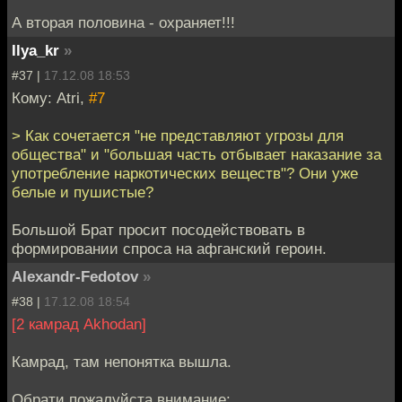
А вторая половина - охраняет!!!
Ilya_kr
»
#37 |
17.12.08 18:53
Кому: Atri,
#7
> Как сочетается "не представляют угрозы для
общества" и "большая часть отбывает наказание за
употребление наркотических веществ"? Они уже
белые и пушистые?
Большой Брат просит посодействовать в
формировании спроса на афганский героин.
Alexandr-Fedotov
»
#38 |
17.12.08 18:54
[2 камрад Akhodan]
Камрад, там непонятка вышла.
Обрати пожалуйста внимание: