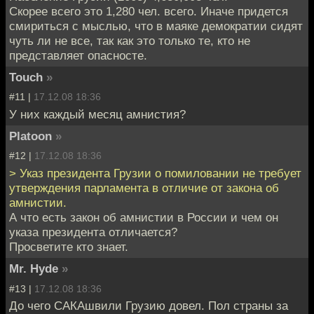
Скорее всего это 1,280 чел. всего. Иначе придется
смириться с мыслью, что в маяке демократии сидят
чуть ли не все, так как это только те, кто не
представляет опасносте.
Touch
»
#11 |
17.12.08 18:36
У них каждый месяц амнистия?
Platoon
»
#12 |
17.12.08 18:36
> Указ президента Грузии о помиловании не требует
утверждения парламента в отличие от закона об
амнистии.
А что есть закон об амнистии в России и чем он
указа президента отличается?
Просветите кто знает.
Mr. Hyde
»
#13 |
17.12.08 18:36
До чего САКАшвили Грузию довел. Пол страны за