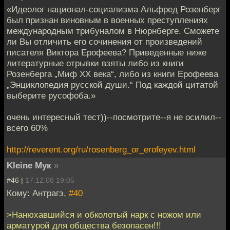
«Идеолог национал-социализма Альфред Розенберг
был признан виновным в военных преступлениях
международным трибуналом в Нюрнберге. Сможете
ли Вы отличить его сочинения от произведений
писателя Виктора Ерофеева? Приведенные ниже
литературные отрывки взяты либо из книги
Розенберга „Миф XX века“, либо из книги Ерофеева
„Энциклопедия русской души.“ Под каждой цитатой
выберите русофоба.»
очень интересный тест))--посмотрите--я не осилил--
всего 60%
http://reverent.org/ru/rosenberg_or_erofeyev.html
Kleine Мук
»
#46 |
17.12.08 19:05
Кому: Антрагэ,
#40
>Нанюхавшийся и обколотый нарк с ножом или
арматурой для общества безопасен!!!