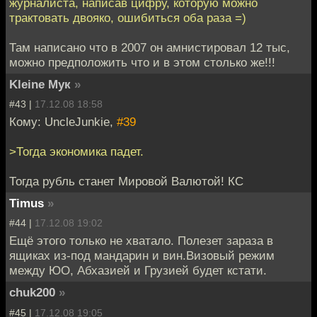
журналиста, написав цифру, которую можно
трактовать двояко, ошибиться оба раза =)
Там написано что в 2007 он амнистировал 12 тыс,
можно предположить что и в этом столько же!!!
Kleine Мук
»
#43 |
17.12.08 18:58
Кому: UncleJunkie,
#39
>Тогда экономика падет.
Тогда рубль станет Мировой Валютой! КС
Timus
»
#44 |
17.12.08 19:02
Ещё этого только не хватало. Полезет зараза в
ящиках из-под мандарин и вин.Визовый режим
между ЮО, Абхазией и Грузией будет кстати.
chuk200
»
#45 |
17.12.08 19:05