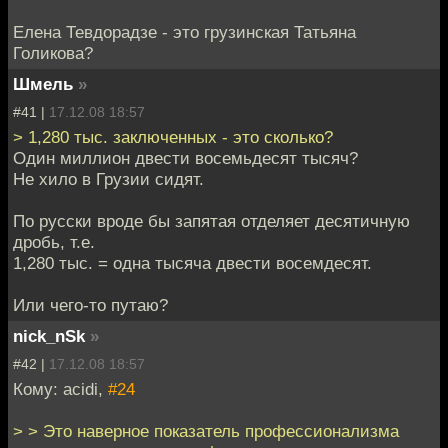
Елена Тевдорадзе - это грузинская Татьяна
Голикова?
Шмель
»
#41 |
17.12.08 18:57
> 1,280 тыс. заключенных - это сколько?
Один миллион двести восемьдесят тысяч?
Не хило в Грузии сидят.
По русски вроде бы запятая отделяет десятичную
дробь, т.е.
1,280 тыс. = одна тысяча двести восемдесят.
Или чего-то путаю?
nick_nSk
»
#42 |
17.12.08 18:57
Кому: acidi,
#24
> > Это наверное показатель профессионализма