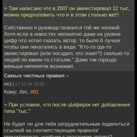
> Там написано что в 2007 он амнистировал 12 тыс,
можно предположить что и в этом столько же!!!
Собственно я руководствовался той же логикой.
Хотя если в новостях непонятно даже на уровне
цифр что хотел сказать автор, то было б лучше
чтобы они печатались в виде: "Кто-то где-то
амнистировал (или посадил, кто знает?) сколько-то
людей по каким-то статьям." Даже так гораздо
меньше непоняток возникает.
Самых честных правил
»
#63 |
17.12.08 19:29
Кому: Atri,
#61
> При условии, что после цЫфирок нет добавления
типа "тыс."
Не будет ли для тебя затруднительным поделиться
ссылкой на соответствующее правило/
процитировать учебник с указанием автора?