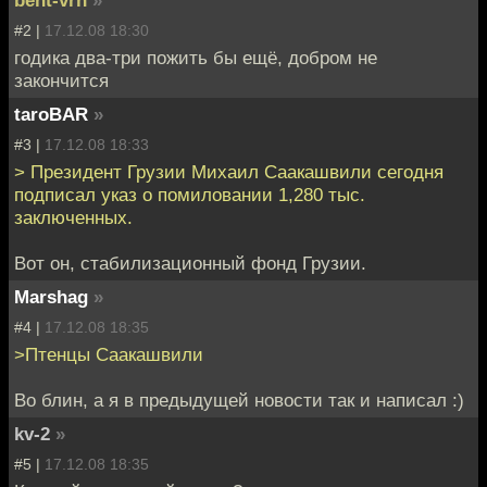
bent-vrn
»
#2 |
17.12.08 18:30
годика два-три пожить бы ещё, добром не
закончится
taroBAR
»
#3 |
17.12.08 18:33
> Президент Грузии Михаил Саакашвили сегодня
подписал указ о помиловании 1,280 тыс.
заключенных.
Вот он, стабилизационный фонд Грузии.
Marshag
»
#4 |
17.12.08 18:35
>Птенцы Саакашвили
Во блин, а я в предыдущей новости так и написал :)
kv-2
»
#5 |
17.12.08 18:35