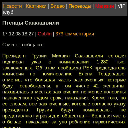
Новости
|
Картинки
|
Видео
|
Переводы
|
Магазин
|
VIP
клуб
Птенцы Саакашвили
17.12.08 18:27
|
Goblin
|
373 комментария
С мест сообщают:
Президент Грузии Михаил Саакашвили сегодня
подписал указ о помиловании 1,280 тыс.
заключенных. Об этом сообщила РБК председатель
комиссии по помилованию Елена Тевдорадзе,
отметив, что большая часть заключенных, которые
будут освобождены, в том числе 42 женщины,
находилась в местах заключения не менее половины
назначенного судом срока наказания. Кроме того, по
ее словам, все заключенные, которые согласно указу
президента Грузии будут помилованы, не
представляют угрозы для общества — большая часть
отбывает наказание за употребление наркотических
веществ.