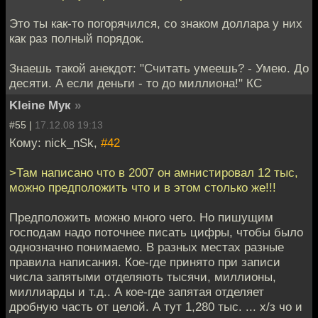
Это ты как-то погорячился, со знаком доллара у них
как раз полный порядок.
Знаешь такой анекдот: "Считать умеешь? - Умею. До
десяти. А если деньги - то до миллиона!" КС
Kleine Мук
»
#55 |
17.12.08 19:13
Кому: nick_nSk,
#42
>Там написано что в 2007 он амнистировал 12 тыс,
можно предположить что и в этом столько же!!!
Предположить можно много чего. Но пишущим
господам надо поточнее писать цифры, чтобы было
однозначно понимаемо. В разных местах разные
правила написания. Кое-где принято при записи
числа запятыми отделяють тысячи, миллионы,
миллиарды и т.д.. А кое-где запятая отделяет
дробную часть от целой. А тут 1,280 тыс. ... х/з чо и