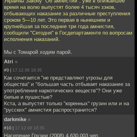
Украины Закону "Об амнистии", уже в ближайшее
время на волю выпустят более 4 тысяч зэков,
отбывающих наказание за различные преступления
сроком 5—10 лет. Это первая в нынешнем и
крупнейшая за последние три года амнистия,
сообщили "Сегодня" в Госдепартаменте по вопросам
исполнения наказаний.
Мы с Томарой ходим парой.
Atri
»
#9 |
17.12.08 18:35
Как сочетается "не представляют угрозы для
общества" и "большая часть отбывает наказание за
употребление наркотических веществ"? Они уже
белые и пушистые?
Кста, а выпустят только "коренных" грузин или и на
"русских" амнистия распространится?
darkmike
»
#10 |
17.12.08 18:35
Население Грузии (2008) 4,630,003 чел.