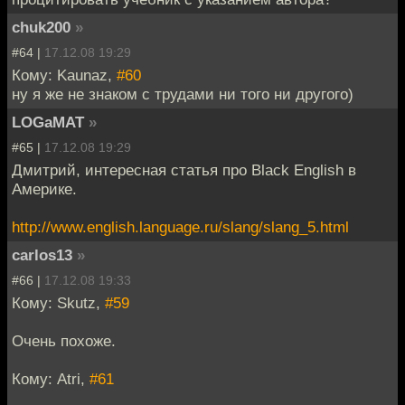
chuk200
»
#64 |
17.12.08 19:29
Кому: Kaunaz,
#60
ну я же не знаком с трудами ни того ни другого)
LOGaMAT
»
#65 |
17.12.08 19:29
Дмитрий, интересная статья про Black English в
Америке.
http://www.english.language.ru/slang/slang_5.html
carlos13
»
#66 |
17.12.08 19:33
Кому: Skutz,
#59
Очень похоже.
Кому: Atri,
#61