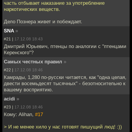
часть отбывает наказание за употребление
наркотических веществ.
Дело Познера живет и побеждает.
SNA
»
#21 |
17.12.08 18:43
Дмитрий Юрьевич, птенцы по аналогии с "птенцами
Керенского"?
Самых честных правил
»
#22 |
17.12.08 18:46
Камрады, 1,280 по-русски читается, как "одна целая,
двести восемьдесят тысячных" - безотносительно к
вашему восприятию.
acidi
»
#23 |
17.12.08 18:46
Кому: Alihan,
#17
> И не менее хило у нас готовят пишущий люд! :))