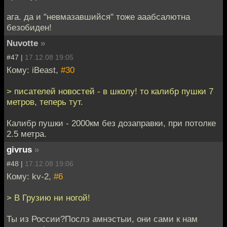
ага. да и "невмазавшийся" тоже ааабсалютна
безобиден!
Nuvotte
»
#47 |
17.12.08 19:05
Кому: iBeast,
#30
> писателей новостей - в школу! то калибр пушки 7
метров, теперь тут.
Калибр пушки - 2000км без дозаправки, при потолке
2.5 метра.
givrus
»
#48 |
17.12.08 19:06
Кому: kv-2,
#6
> В Грузию ни ногой!
Ты из России?Послэ амнэстыи, они сами к нам