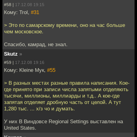
#58 |
17.12.08 19:15
Кому: Trol,
#31
> Это по самарскому времени, оно на час больше
чем московское.
Спасибо, камрад, не знал.
Skutz
»
#59 |
17.12.08 19:16
Кому: Kleine Мук,
#55
> В разных местах разные правила написания. Кое-
где принято при записи числа запятыми отделяють
тысячи, миллионы, миллиарды и т.д.. А кое-где
запятая отделяет дробную часть от целой. А тут
1,280 тыс. ... х/з чо и думать.
У них В Виндовсе Regional Settings выставлен на
United States.