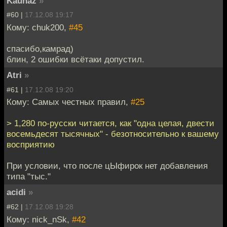
Kaunaz
»
#60 |
17.12.08 19:17
Кому: chuk200,
#45
спасибо,камрад)
блин, 2 ошибки всётаки допустил.
Atri
»
#61 |
17.12.08 19:20
Кому: Самых честных правил,
#25
> 1,280 по-русски читается, как "одна целая, двести
восемьдесят тысячных" - безотносительно к вашему
восприятию
При условии, что после цЫфирок нет добавления
типа "тыс."
acidi
»
#62 |
17.12.08 19:28
Кому: nick_nSk,
#42