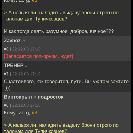
Кому: Zorg,
#3
> А нельзя ли, наладить выдачу брони строго по
талонам для Тупичковцев?
И как тогда сеять разумное, доброе, вечное???
Zavhoz
»
#6 |
22.12.08 17:16
[Запасается попкорном, ждет]
TPEHEP
»
#7 |
22.12.08 17:16
Счастливого, как говорится, пути. Вы уж там зажгите
:)))
Винтокрыл
»
подросток
#8 |
22.12.08 17:16
Кому: Zorg,
#3
> А нельзя ли, наладить выдачу брони строго по
талонам для Тупичковцев?