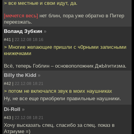
> все местные и свои идут, да.
[мечется весь]
нет блин, пора уже обратно в Питер
переезжать.
Воланд Зубкин
»
#41 |
22.12.08 18:16
> Многие желающие пришли с ч0рными записными
книжечками
Всё, теперь Гоблин – основоположник ДжЫгитизма.
Billy the Kidd
»
#42 |
22.12.08 18:21
> потом не включался звук в моих наушниках
Ну, не все еще приобрели правильные наушники.
Di-Roll
»
#43 |
22.12.08 18:21
Хочу высказать спец. спасибо за спец. показ в
Атриуме =)