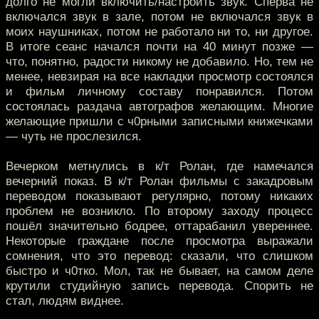
долго не могли включить/настроить звук. Сперва не
включался звук в зале, потом не включался звук в
моих наушниках, потом не работало ни то, ни другое.
В итоге сеанс начался почти на 40 минут позже —
что, понятно, радости никому не добавило. Но, тем не
менее, невзирая на все накладки просмотр состоялся
и фильм личному составу понравился. Потом
состоялась раздача автографов желающим. Многие
желающие пришли с ч0рными записными книжечками
— чуть не прослезился.
Вечерком метнулись в к/т Ролан, где намечался
вечерний показ. В к/т Ролан фильмы с закадровым
переводом показывают регулярно, потому никаких
проблем не возникло. По второму заходу процесс
пошёл значительно бодрее, оттарабанил увереннее.
Некоторые граждане после просмотра выражали
сомнения, что это перевод: сказали, что слишком
быстро и ч0тко. Мол, так не бывает, на самом деле
крутили студийную запись перевода. Спорить не
стал, людям виднее.