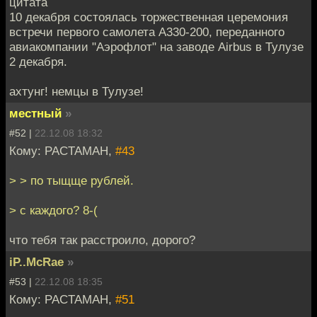
цитата
10 декабря состоялась торжественная церемония
встречи первого самолета А330-200, переданного
авиакомпании "Аэрофлот" на заводе Airbus в Тулузе
2 декабря.
ахтунг! немцы в Тулузе!
местный
»
#52 |
22.12.08 18:32
Кому: PACTAMAH,
#43
> > по тыщще рублей.
> с каждого? 8-(
что тебя так расстроило, дорого?
iP..McRae
»
#53 |
22.12.08 18:35
Кому: PACTAMAH,
#51