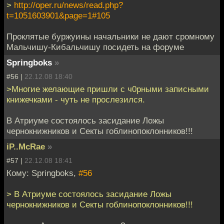
>
http://oper.ru/news/read.php?
t=1051603901&page=1#105
Проклятые буржуины начальники не дают сромному
Мальчишу-Кибальчишу посидеть на форуме
Springboks
»
#56 |
22.12.08 18:40
>Многие желающие пришли с ч0рными записными
книжечками - чуть не прослезился.
В Атриуме состоялось засидание Ложы
чернокнижников и Секты гоблинопоклонников!!!
iP..McRae
»
#57 |
22.12.08 18:41
Кому: Springboks,
#56
> В Атриуме состоялось засидание Ложы
чернокнижников и Секты гоблинопоклонников!!!