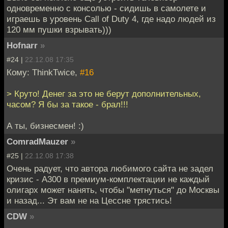
одновременно с консолью - сидишь в самолете и
играешь в уровень Call of Duty 4, где надо людей из
120 мм пушки взрывать)))
Hofnarr
»
#24 |
22.12.08 17:35
Кому: ThinkTwice,
#16
> Круто! Денег за это не берут дополнительных,
часом? Я бы за такое - брал!!!
А ты, бизнесмен! :)
ComradMauzer
»
#25 |
22.12.08 17:38
Очень радует, что автора любимого сайта не задел
кризис - А300 в премиум-комплектации не каждый
олигарх может нанять, чтобы "метнуться" до Москвы
и назад... Эт вам не на Цессне трястись!
CDW
»