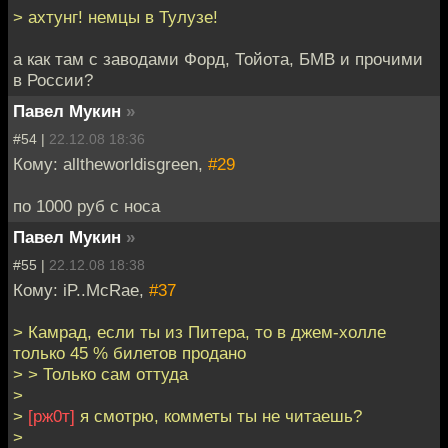
> ахтунг! немцы в Тулузе!
а как там с заводами Форд, Тойота, БМВ и прочими
в России?
Павел Мукин
»
#54 |
22.12.08 18:36
Кому: alltheworldisgreen,
#29
по 1000 руб с носа
Павел Мукин
»
#55 |
22.12.08 18:38
Кому: iP..McRae,
#37
> Камрад, если ты из Питера, то в джем-холле
только 45 % билетов продано
> > Только сам оттуда
>
>
[рж0т]
я смотрю, комметы ты не читаешь?
>