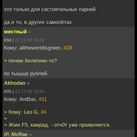
это только для состоятельных парней
да и то, в других самолётах
местный
»
#34 |
22.12.08 18:02
Кому: alltheworldisgreen,
#29
> почем билетики-то?
по тыщще рублей.
Akhodan
»
#35 |
22.12.08 18:04
Кому: AntBas,
#11
> Кому: Leo G,
#4
>
> Жми F5, камрад, - отч0т уже проявляется.
iP..McRae
»