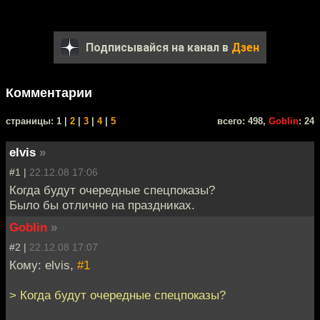
Подписывайся на канал в
Дзен
Комментарии
cтраницы: 1 |
2
|
3
|
4
|
5
всего: 498,
Goblin
: 24
elvis
»
#1 |
22.12.08 17:06
Когда будут очередные спецпоказы?
Было бы отлично на праздниках.
Goblin
»
#2 |
22.12.08 17:07
Кому: elvis,
#1
> Когда будут очередные спецпоказы?