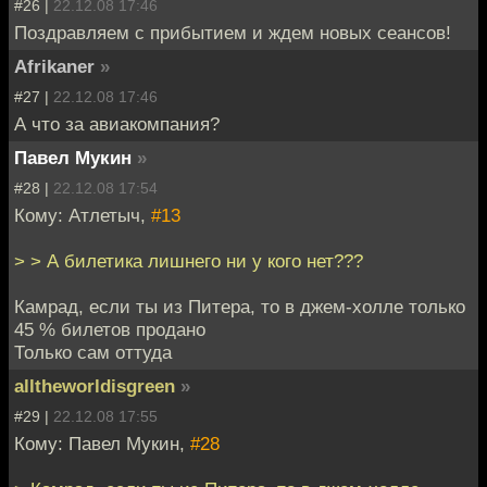
#26 |
22.12.08 17:46
Поздравляем с прибытием и ждем новых сеансов!
Afrikaner
»
#27 |
22.12.08 17:46
А что за авиакомпания?
Павел Мукин
»
#28 |
22.12.08 17:54
Кому: Атлетыч,
#13
> > А билетика лишнего ни у кого нет???
Камрад, если ты из Питера, то в джем-холле только
45 % билетов продано
Только сам оттуда
alltheworldisgreen
»
#29 |
22.12.08 17:55
Кому: Павел Мукин,
#28