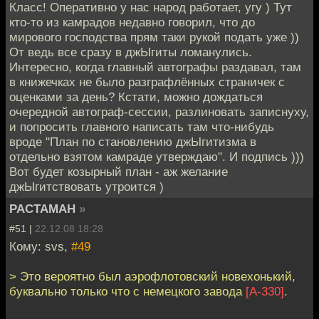
Класс! Оперативно у нас народ работает, угу ) Тут
кто-то из камрадов недавно говорил, что до
мирового господства прям таки рукой подать уже ))
От ведь все сразу в джЫгиты ломанулись.
Интересно, когда главный автографы раздавал, там
в книжечках не было разграфлённых страничек с
оценками за день? Кстати, можно дождаться
очередной автограф-сессии, разлиновать записнуху,
и попросить главного написать там что-нибудь
вроде "План по становлению джЫгитизма в
отдельно взятом камраде утверждаю". И подпись )))
Вот будет козырный план - аж желание
джЫгитствовать утроится )
PACTAMAH
»
#51 |
22.12.08 18:28
Кому: svs,
#49
> Это вероятно был аэрофлотовский новехонький,
буквально только что с немецкого завода
[А-330]
.