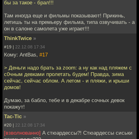
бы за такое - брал!!!
Там иногда еще и фильмы показывают! Прикинь,
летишь ты на премьеру фильма, типа озвучивать - а
он в салоне самолета уже играет!!!
ThinkTwice
»
#19 |
22.12.08 17:34
Кому: AntBas,
#17
> Деньги надо брать за zoom: а ну как над пляжем с
с0чным девками пролетать будем! Правда, зима
сейчас, сейчас облом. А летом - и пляжи, и крыши
домов!
Думаю, за бабло, тебе и в декабре сочных девок
покажут!
Tac-Tic
»
#20 |
22.12.08 17:34
[взволнованно]
А стюардессы?! Стюардессы сиськи