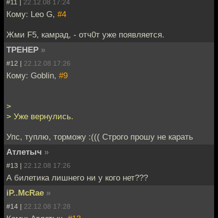
#11 |
22.12.08 17:24
Кому: Leo G,
#4
Жми F5, камрад, - отч0т уже появляется.
TPEHEP
»
#12 |
22.12.08 17:26
Кому: Goblin,
#9
>
> Уже вернулись.
Упс, туплю, торможу :((( Строго прошу не карать
Атлетыч
»
#13 |
22.12.08 17:26
А билетика лишнего ни у кого нет???
iP..McRae
»
#14 |
22.12.08 17:28