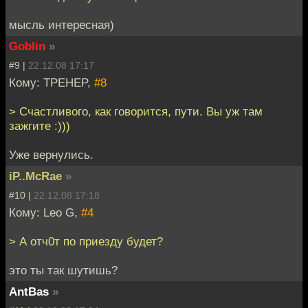
мысль интересная)
Goblin
»
#9 |
22.12.08 17:17
Кому: TPEHEP,
#8
> Счастливого, как говорится, пути. Вы уж там
зажгите :)))
Уже вернулись.
iP..McRae
»
#10 |
22.12.08 17:18
Кому: Leo G,
#4
> А отч0т по приезду будет?
это ты так шутишь?
AntBas
»