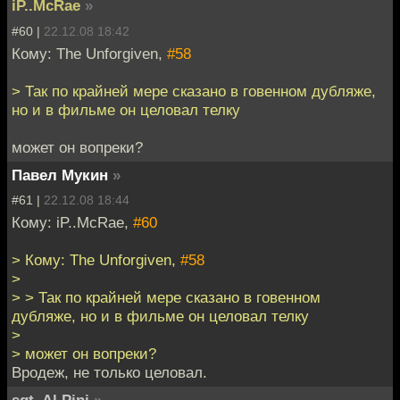
iP..McRae
»
#60 |
22.12.08 18:42
Кому: The Unforgiven,
#58
> Так по крайней мере сказано в говенном дубляже,
но и в фильме он целовал телку
может он вопреки?
Павел Мукин
»
#61 |
22.12.08 18:44
Кому: iP..McRae,
#60
> Кому: The Unforgiven,
#58
>
> > Так по крайней мере сказано в говенном
дубляже, но и в фильме он целовал телку
>
> может он вопреки?
Вродеж, не только целовал.
sgt. Al Pini
»