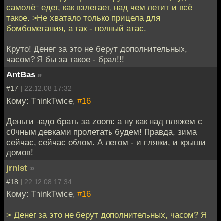
самолёт едет, как взлетает, над чем летит и всё
такое. >Не хватало только прицела для
бомбометания, а так - полный атас.
Круто! Денег за это не берут дополнительных,
часом? Я бы за такое - брал!!!
AntBas
»
#17 |
22.12.08 17:32
Кому: ThinkTwice,
#16
Деньги надо брать за zoom: а ну как над пляжем с
с0чным девками пролетать будем! Правда, зима
сейчас, сейчас облом. А летом - и пляжи, и крыши
домов!
jrnlst
»
#18 |
22.12.08 17:34
Кому: ThinkTwice,
#16
> Денег за это не берут дополнительных, часом? Я