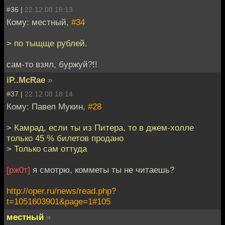
#36 |
22.12.08 18:13
Кому: местный,
#34
> по тыщще рублей.
сам-то взял, буржуй?!!
iP..McRae
»
#37 |
22.12.08 18:14
Кому: Павел Мукин,
#28
> Камрад, если ты из Питера, то в джем-холле
только 45 % билетов продано
> Только сам оттуда
[рж0т]
я смотрю, комметы ты не читаешь?
http://oper.ru/news/read.php?
t=1051603901&page=1#105
местный
»