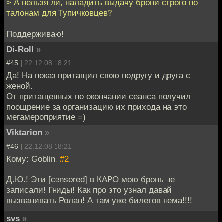
> А нельзя ли, наладить выдачу брони строго по
талонам для Тупичковцев?
Поддерживаю!
Di-Roll
»
#45 |
22.12.08 18:21
Да! На показ притащил свою подругу и друга с
женой.
От притащенных по окончании сеанса получил
поощрение за организацию их прихода на это
мегамероприятие =)
Viktarion
»
#46 |
22.12.08 18:21
Кому: Goblin,
#2
Д.Ю.! Эти [censored] в КАРО мою бронь не
записали! Гниды! Как про это узнал давай
вызванивать Ролан! А там уже билетов нема!!!!
svs
»