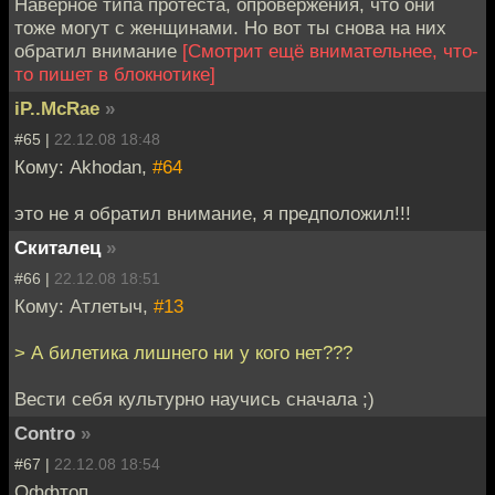
Наверное типа протеста, опровержения, что они
тоже могут с женщинами. Но вот ты снова на них
обратил внимание
[Смотрит ещё внимательнее, что-
то пишет в блокнотике]
iP..McRae
»
#65 |
22.12.08 18:48
Кому: Akhodan,
#64
это не я обратил внимание, я предположил!!!
Скиталец
»
#66 |
22.12.08 18:51
Кому: Атлетыч,
#13
> А билетика лишнего ни у кого нет???
Вести себя культурно научись сначала ;)
Contro
»
#67 |
22.12.08 18:54
Оффтоп.