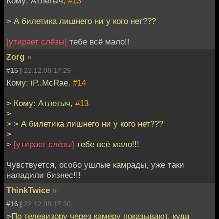
Кому: Атлетыч,
#13
> А билетика лишнего ни у кого нет???
[утирает слёзы]
тебе всё мало!!
Zorg
»
#15 |
22.12.08 17:29
Кому: iP..McRae,
#14
> Кому: Атлетыч,
#13
>
> > А билетика лишнего ни у кого нет???
>
>
[утирает слёзы]
тебе всё мало!!!
Чувствуется, особо ушлые камрады, уже таки
наладили бизнес!!!
ThinkTwice
»
#16 |
22.12.08 17:30
>По телевизору через камеру показывают, куда