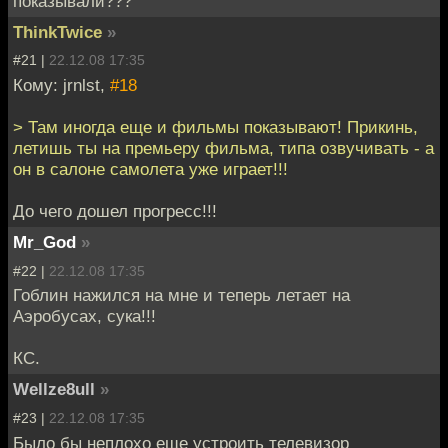
показывали???
ThinkTwice
»
#21 |
22.12.08 17:35
Кому: jrnlst,
#18
> Там иногда еще и фильмы показывают! Прикинь,
летишь ты на премьеру фильма, типа озвучивать - а
он в салоне самолета уже играет!!!
До чего дошел прогресс!!!
Mr_God
»
#22 |
22.12.08 17:35
Гоблин нажился на мне и теперь летает на
Аэробусах, сука!!!
КС.
Wellze8ull
»
#23 |
22.12.08 17:35
Было бы неплохо еще устроить телевизор