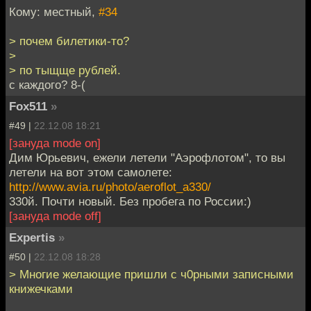
Кому: местный,
#34
> почем билетики-то?
>
> по тыщще рублей.
с каждого? 8-(
Fox511
»
#49 |
22.12.08 18:21
[зануда mode on]
Дим Юрьевич, ежели летели "Аэрофлотом", то вы
летели на вот этом самолете:
http://www.avia.ru/photo/aeroflot_a330/
330й. Почти новый. Без пробега по России:)
[зануда mode off]
Expertis
»
#50 |
22.12.08 18:28
> Многие желающие пришли с ч0рными записными
книжечками