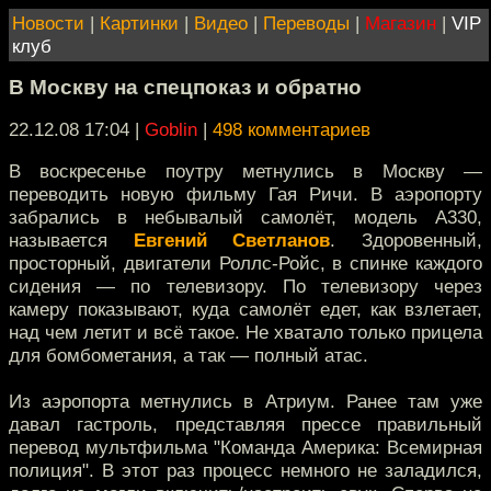
Новости
|
Картинки
|
Видео
|
Переводы
|
Магазин
|
VIP
клуб
В Москву на спецпоказ и обратно
22.12.08 17:04
|
Goblin
|
498 комментариев
В воскресенье поутру метнулись в Москву —
переводить новую фильму Гая Ричи. В аэропорту
забрались в небывалый самолёт, модель А330,
называется
Евгений Светланов
. Здоровенный,
просторный, двигатели Роллс-Ройс, в спинке каждого
сидения — по телевизору. По телевизору через
камеру показывают, куда самолёт едет, как взлетает,
над чем летит и всё такое. Не хватало только прицела
для бомбометания, а так — полный атас.
Из аэропорта метнулись в Атриум. Ранее там уже
давал гастроль, представляя прессе правильный
перевод мультфильма "Команда Америка: Всемирная
полиция". В этот раз процесс немного не заладился,