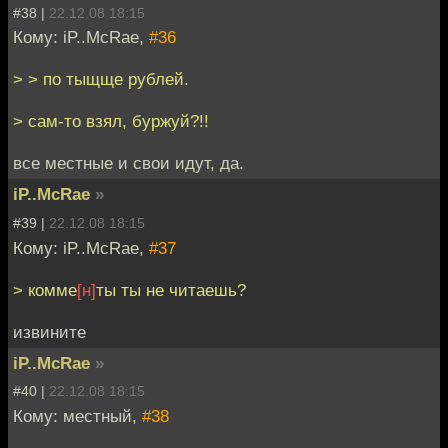
#38 |
22.12.08 18:15
Кому: iP..McRae,
#36
> > по тыщще рублей.
> сам-то взял, буржуй?!!
все местные и свои идут, да.
iP..McRae
»
#39 |
22.12.08 18:15
Кому: iP..McRae,
#37
> комме
[н]
ты ты не читаешь?
извините
iP..McRae
»
#40 |
22.12.08 18:15
Кому: местный,
#38