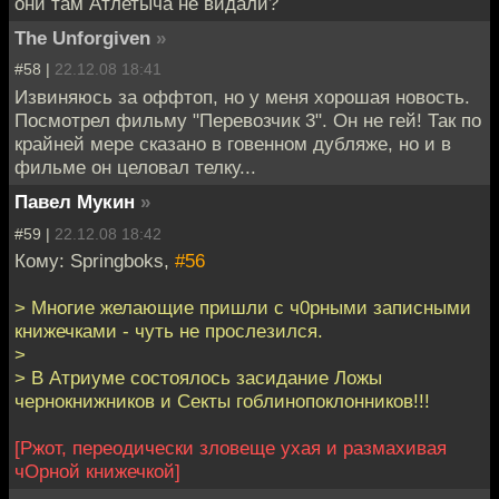
они там Атлетыча не видали?
The Unforgiven
»
#58 |
22.12.08 18:41
Извиняюсь за оффтоп, но у меня хорошая новость.
Посмотрел фильму "Перевозчик 3". Он не гей! Так по
крайней мере сказано в говенном дубляже, но и в
фильме он целовал телку...
Павел Мукин
»
#59 |
22.12.08 18:42
Кому: Springboks,
#56
> Многие желающие пришли с ч0рными записными
книжечками - чуть не прослезился.
>
> В Атриуме состоялось засидание Ложы
чернокнижников и Секты гоблинопоклонников!!!
[Ржот, переодически зловеще ухая и размахивая
чОрной книжечкой]