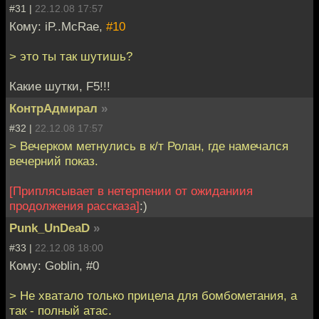
#31 |
22.12.08 17:57
Кому: iP..McRae,
#10
> это ты так шутишь?
Какие шутки, F5!!!
КонтрАдмирал
»
#32 |
22.12.08 17:57
> Вечерком метнулись в к/т Ролан, где намечался
вечерний показ.
[Приплясывает в нетерпении от ожиданиия
продолжения рассказа]
:)
Punk_UnDeaD
»
#33 |
22.12.08 18:00
Кому: Goblin, #0
> Не хватало только прицела для бомбометания, а
так - полный атас.