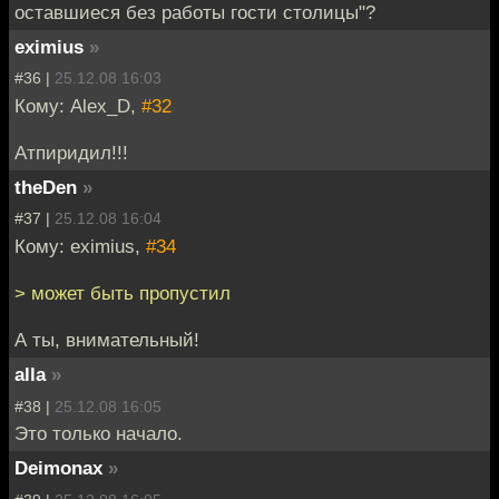
оставшиеся без работы гости столицы"?
eximius
»
#36 |
25.12.08 16:03
Кому: Alex_D,
#32
Атпиридил!!!
theDen
»
#37 |
25.12.08 16:04
Кому: eximius,
#34
> может быть пропустил
А ты, внимательный!
alla
»
#38 |
25.12.08 16:05
Это только начало.
Deimonax
»