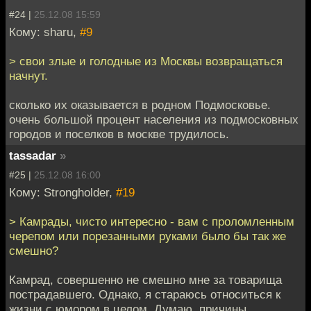
#24 |
25.12.08 15:59
Кому: sharu,
#9
> свои злые и голодные из Москвы возвращаться
начнут.
сколько их оказывается в родном Подмосковье.
очень большой процент населения из подмосковных
городов и поселков в москве трудилось.
tassadar
»
#25 |
25.12.08 16:00
Кому: Strongholder,
#19
> Камрады, чисто интересно - вам с проломленным
черепом или порезанными руками было бы так же
смешно?
Камрад, совершенно не смешно мне за товарища
пострадавшего. Однако, я стараюсь относиться к
жизни с юмором в целом. Думаю, причины