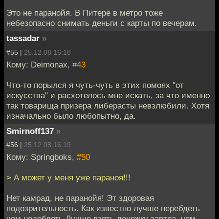
Это не паранойя. В Питере в метро тоже
небезопасно снимать деньги с карты по вечерам.
tassadar
»
#55 |
25.12.08 16:18
Кому: Deimonax,
#43
Что-то порылся я чуть-чуть в этих помоях "от
искусства" и расхотелось мне искать, за что именно
так товарища призера либерасты невзлюбили. Хотя
изначально было любопытно, да.
Smirnoff137
»
#56 |
25.12.08 16:19
Кому: Springboks,
#50
> А может у меня уже параноя!!!
Нет камрад, не паранойя! Эт здоровая
подозрительность. Как известно лучше перебдеть
чем недобдеть.Лучше взять денежку завтра, чем