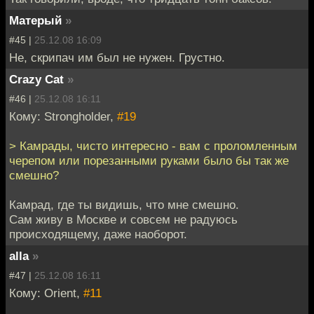
Матерый
»
#45 |
25.12.08 16:09
Не, скрипач им был не нужен. Грустно.
Crazy Cat
»
#46 |
25.12.08 16:11
Кому: Strongholder,
#19
> Камрады, чисто интересно - вам с проломленным
черепом или порезанными руками было бы так же
смешно?
Камрад, где ты видишь, что мне смешно.
Сам живу в Москве и совсем не радуюсь
происходящему, даже наоборот.
alla
»
#47 |
25.12.08 16:11
Кому: Orient,
#11