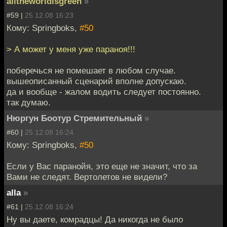
alltheworldisgreen
»
#59 |
25.12.08 16:23
Кому: Springboks,
#50
> А может у меня уже параноя!!!
поберечься не помешает в любом случае.
вышеописанный сценарий вполне допускаю.
да и вообще - жалом водить следует постоянно.
так думаю.
Нюргун Боотур Стремительный
»
#60 |
25.12.08 16:24
Кому: Springboks,
#50
Если у Вас паранойя, это еще не значит, что за
Вами не следят. Вертолетов не видели?
alla
»
#61 |
25.12.08 16:24
Ну вы даете, комрадцы! Да никогда не было