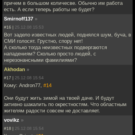
причем в большом количесве. Обычно им работа
есть. А если теперь работы не будет?
Smirnoff137
»
#16 |
25.12.08 15:53
Вот задело известных людей, поднялся шум, буча, в
СМИ голосят. Грустно, спору нет!
А сколько тогда неизвестных подвергаются
нападениям? Сколько просто людей, с
нерезонансными фамилиями?
Akhodan
»
#17 |
25.12.08 15:54
Кому: Andron77,
#14
Они будут жить зимой на твоей даче. И будут
активно шакалить по окрестностям. Что областным
жителям радости совсем не доставляет.
vovikz
»
#18 |
25.12.08 15:54