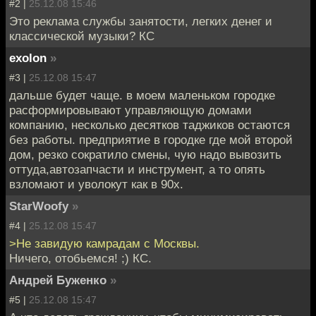
#2 |
25.12.08 15:46
Это реклама службы занятости, легких денег и
классической музыки? КС
exolon
»
#3 |
25.12.08 15:47
дальше будет чаще. в моем маленьком городке
расформировывают управляющую домами
компанию, несколько десятков таджиков остаются
без работы. предприятие в городке где мой второй
дом, резко сократило смены, чую надо вывозить
оттуда,автозапчасти и инструмент, а то опять
взломают и уволокут как в 90х.
StarWoofy
»
#4 |
25.12.08 15:47
>Не завидую камрадам с Москвы.
Ничего, отобьемся! ;) КС.
Андрей Буженко
»
#5 |
25.12.08 15:47