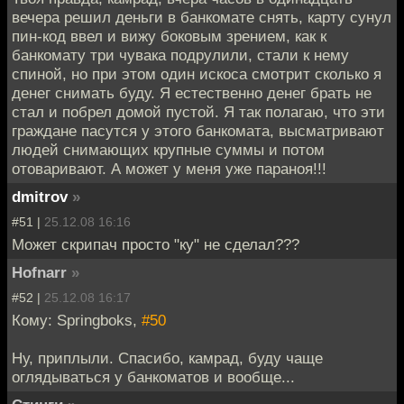
вечера решил деньги в банкомате снять, карту сунул
пин-код ввел и вижу боковым зрением, как к
банкомату три чувака подрулили, стали к нему
спиной, но при этом один искоса смотрит сколько я
денег снимать буду. Я естественно денег брать не
стал и побрел домой пустой. Я так полагаю, что эти
граждане пасутся у этого банкомата, высматривают
людей снимающих крупные суммы и потом
отоваривают. А может у меня уже параноя!!!
dmitrov
»
#51 |
25.12.08 16:16
Может скрипач просто "ку" не сделал???
Hofnarr
»
#52 |
25.12.08 16:17
Кому: Springboks,
#50
Ну, приплыли. Спасибо, камрад, буду чаще
оглядываться у банкоматов и вообще...