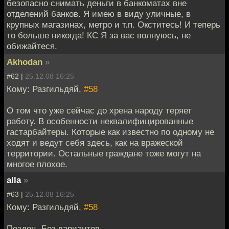
безопасно снимать деньги в банкоматах вне
отделений банков. Я имею в виду уличные, в
крупных магазинах, метро и т.п. Окститесь! И теперь
то больше никогда! КС Я за вас волнуюсь, не
обижайтеся.
Akhodan
»
#62 |
25.12.08 16:25
Кому: Разгильдяй,
#58
О том что уже сейчас до хрена народу теряет
работу. В особенности неквалифицированные
гастарбайтеры. Которые как известно по одному не
ходят и ведут себя здесь, как на вражеской
территории. Остальные граждане тоже могут на
многое плохое.
alla
»
#63 |
25.12.08 16:25
Кому: Разгильдяй,
#58
Пездец. Без вариантов.