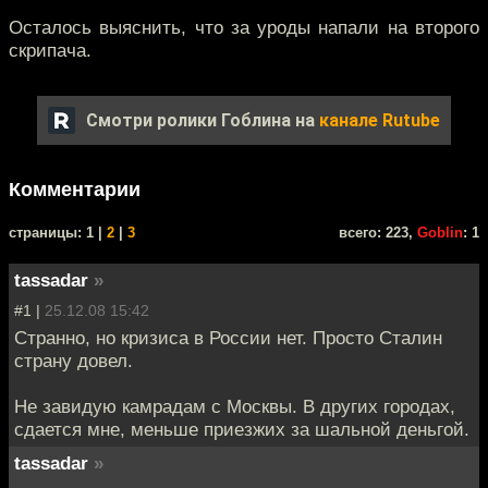
Осталось выяснить, что за уроды напали на второго
скрипача.
Смотри ролики Гоблина на
канале Rutube
Комментарии
cтраницы: 1 |
2
|
3
всего: 223,
Goblin
: 1
tassadar
»
#1 |
25.12.08 15:42
Странно, но кризиса в России нет. Просто Сталин
страну довел.
Не завидую камрадам с Москвы. В других городах,
сдается мне, меньше приезжих за шальной деньгой.
tassadar
»