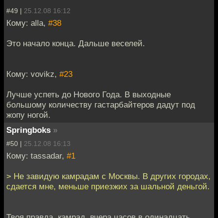
#49 |
25.12.08 16:12
Кому: alla,
#38
Это начало конца. Дальше веселей.
Кому: vovikz,
#23
Лучше успеть до Нового Года. В выходные
большому количеству гастарбайтеров дадут под
жопу ногой.
Springboks
»
#50 |
25.12.08 16:13
Кому: tassadar,
#1
> Не завидую камрадам с Москвы. В других городах,
сдается мне, меньше приезжих за шальной деньгой.
Твоя правда, камрад, вчера часов в одинадцать