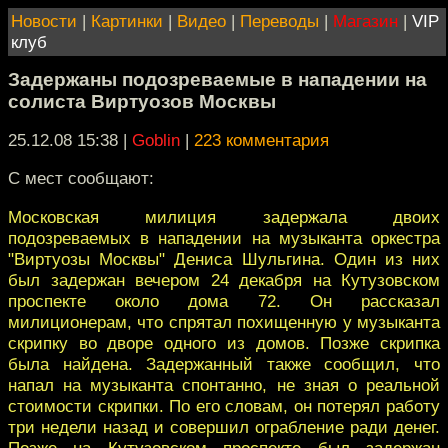
Новости
|
Картинки
|
Видео
|
Переводы
|
Магазин
|
VIP
клуб
Задержаны подозреваемые в нападении на
солиста Виртуозов Москвы
25.12.08 15:38
|
Goblin
|
223 комментария
С мест сообщают:
Московская милиция задержала двоих
подозреваемых в нападении на музыканта оркестра
"Виртуозы Москвы" Дениса Шульгина. Один из них
был задержан вечером 24 декабря на Кутузовском
проспекте около дома 72. Он рассказал
милиционерам, что спрятал похищенную у музыканта
скрипку во дворе одного из домов. Позже скрипка
была найдена. Задержанный также сообщил, что
напал на музыканта спонтанно, не зная о реальной
стоимости скрипки. По его словам, он потерял работу
три недели назад и совершил ограбление ради денег.
Позже на Кутузовском проспекте был задержан