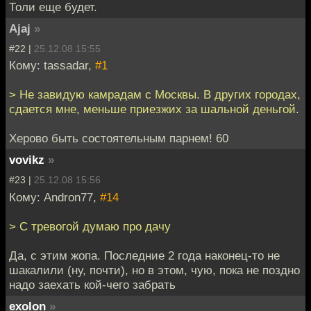
Толи еще будет.
Ajaj
»
#22 |
25.12.08 15:55
Кому: tassadar,
#1
> Не завидую камрадам с Москвы. В других городах,
сдается мне, меньше приезжих за шальной деньгой.
Херово быть состоятельным парнем! 60
vovikz
»
#23 |
25.12.08 15:56
Кому: Andron77,
#14
> С тревогой думаю про дачу
Да, с этим жопа. Последние 2 года наконец-то не
шакалили (ну, почти), но в этом, чую, пока не поздно
надо заехать кой-чего забрать
exolon
»