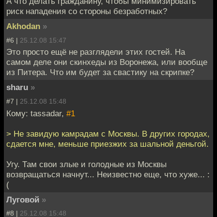
А что делать гражданину, чтобы минимизировать
риск нападения со стороны безработных?
Akhodan
»
#6 |
25.12.08 15:47
Это просто ещё не разглядели этих гостей. На
самом деле они скинхеды из Воронежа, или вообще
из Питера. Что им будет за свастику на скрипке?
sharu
»
#7 |
25.12.08 15:48
Кому: tassadar,
#1
> Не завидую камрадам с Москвы. В других городах,
сдается мне, меньше приезжих за шальной деньгой.
Угу. Там свои злые и голодные из Москвы
возвращаться начнут... Неизвестно еще, что хуже... :
(
Луговой
»
#8 |
25.12.08 15:48