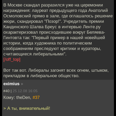
В Москве скандал разразился уже на церемонии
награждения: лауреат предыдущего года Анатолий
Осмоловский прямо в зале, где оглашалось решение
жюри, скандировал "Позор!". Учредитель премии
Кандинского Шалва Бреус в интервью Ленте.ру
охарактеризовал происходившее вокруг Беляева-
Гинтовта так: "Первый пример в нашей новейшей
истории, когда художника по политическим
соображениям преследуют критики и кураторы,
считающиеся либеральными".
[/off_top]
Вот так вот. Либералы загонят всех огнем, штыком,
прикладом в либеральное общество.
eximius
»
#40 |
25.12.08 16:05
Кому: theDen,
#37
> А ты, внимательный!