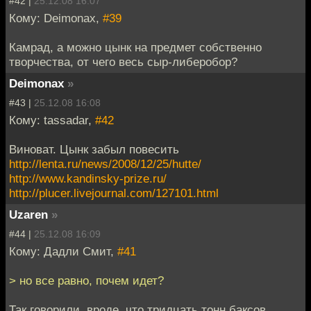
#42 |
25.12.08 16:07
Кому: Deimonax,
#39
Камрад, а можно цынк на предмет собственно
творчества, от чего весь сыр-либеробор?
Deimonax
»
#43 |
25.12.08 16:08
Кому: tassadar,
#42
Виноват. Цынк забыл повесить
http://lenta.ru/news/2008/12/25/hutte/
http://www.kandinsky-prize.ru/
http://plucer.livejournal.com/127101.html
Uzaren
»
#44 |
25.12.08 16:09
Кому: Дадли Смит,
#41
> но все равно, почем идет?
Так говорили, вроде, что тридцать тонн баксов.