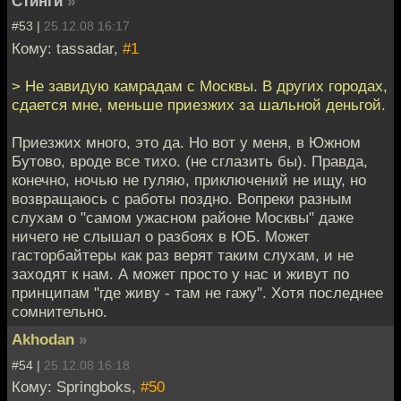
Стинги
»
#53 |
25.12.08 16:17
Кому: tassadar,
#1
> Не завидую камрадам с Москвы. В других городах,
сдается мне, меньше приезжих за шальной деньгой.
Приезжих много, это да. Но вот у меня, в Южном
Бутово, вроде все тихо. (не сглазить бы). Правда,
конечно, ночью не гуляю, приключений не ищу, но
возвращаюсь с работы поздно. Вопреки разным
слухам о "самом ужасном районе Москвы" даже
ничего не слышал о разбоях в ЮБ. Может
гасторбайтеры как раз верят таким слухам, и не
заходят к нам. А может просто у нас и живут по
принципам "где живу - там не гажу". Хотя последнее
сомнительно.
Akhodan
»
#54 |
25.12.08 16:18
Кому: Springboks,
#50