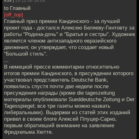
#39 |
25.12.08 16:05
to Главный
[off_top]
Главный приз премии Кандинского - за лучший
проект года - достался Алексею Беляеву-Гинтовту за
работы "Родина-дочь" и "Братья и сестры". Художник
является членом антизападного евразийского
движения; он утверждает, что создает новый
"Большой стиль".
...
В немецкой прессе комментарии относительно
итогов премии Кандинского, в присуждении которого
участвовал представитель Deutsche Bank,
появились спустя почти две недели после
присуждения награды (кроме die tageszeitung
материалы опубликовали Sueddeutsche Zeitung и Der
Tagesspiegel; все три газеты можно назвать
либеральными). Выдержки из статей этих изданий
привел в своем блоге Алексей Плуцер-Сарно,
первым обративший внимание на заявление
Фридхельма Хютте.