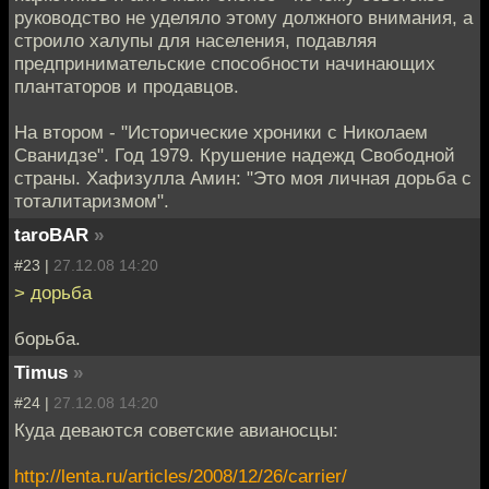
руководство не уделяло этому должного внимания, а
строило халупы для населения, подавляя
предпринимательские способности начинающих
плантаторов и продавцов.
На втором - "Исторические хроники с Николаем
Сванидзе". Год 1979. Крушение надежд Свободной
страны. Хафизулла Амин: "Это моя личная дорьба с
тоталитаризмом".
taroBAR
»
#23 |
27.12.08 14:20
> дорьба
борьба.
Timus
»
#24 |
27.12.08 14:20
Куда деваются советские авианосцы:
http://lenta.ru/articles/2008/12/26/carrier/