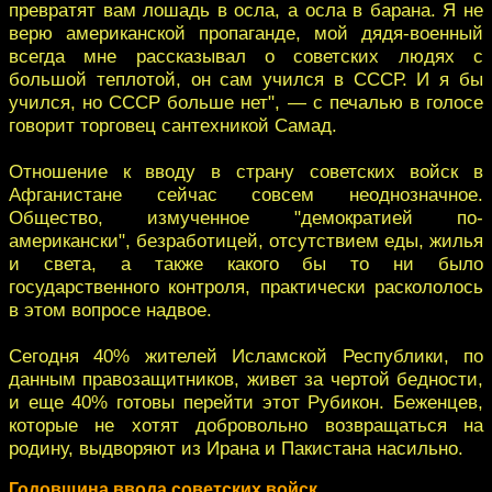
превратят вам лошадь в осла, а осла в барана. Я не
верю американской пропаганде, мой дядя-военный
всегда мне рассказывал о советских людях с
большой теплотой, он сам учился в СССР. И я бы
учился, но СССР больше нет", — с печалью в голосе
говорит торговец сантехникой Самад.
Отношение к вводу в страну советских войск в
Афганистане сейчас совсем неоднозначное.
Общество, измученное "демократией по-
американски", безработицей, отсутствием еды, жилья
и света, а также какого бы то ни было
государственного контроля, практически раскололось
в этом вопросе надвое.
Сегодня 40% жителей Исламской Республики, по
данным правозащитников, живет за чертой бедности,
и еще 40% готовы перейти этот Рубикон. Беженцев,
которые не хотят добровольно возвращаться на
родину, выдворяют из Ирана и Пакистана насильно.
Годовщина ввода советских войск