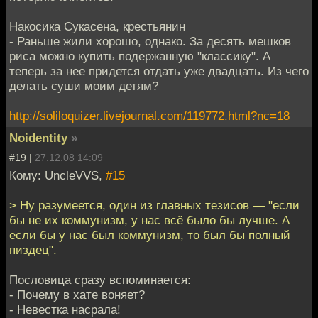
Накосика Сукасена, крестьянин
- Раньше жили хорошо, однако. За десять мешков
риса можно купить подержанную "классику". А
теперь за нее придется отдать уже двадцать. Из чего
делать суши моим детям?
http://soliloquizer.livejournal.com/119772.html?nc=18
Noidentity
»
#19 |
27.12.08 14:09
Кому: UncleVVS,
#15
> Ну разумеется, один из главных тезисов — "если
бы не их коммунизм, у нас всё было бы лучше. А
если бы у нас был коммунизм, то был бы полный
пиздец".
Пословица сразу вспоминается:
- Почему в хате воняет?
- Невестка насрала!