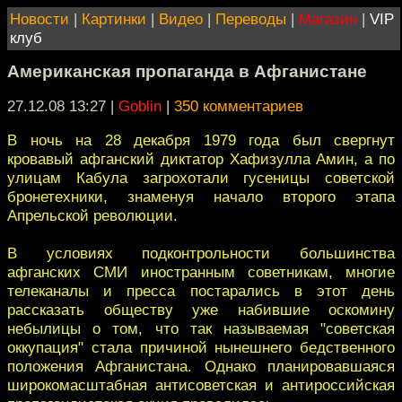
Новости
|
Картинки
|
Видео
|
Переводы
|
Магазин
|
VIP
клуб
Американская пропаганда в Афганистане
27.12.08 13:27
|
Goblin
|
350 комментариев
В ночь на 28 декабря 1979 года был свергнут
кровавый афганский диктатор Хафизулла Амин, а по
улицам Кабула загрохотали гусеницы советской
бронетехники, знаменуя начало второго этапа
Апрельской революции.
В условиях подконтрольности большинства
афганских СМИ иностранным советникам, многие
телеканалы и пресса постарались в этот день
рассказать обществу уже набившие оскомину
небылицы о том, что так называемая "советская
оккупация" стала причиной нынешнего бедственного
положения Афганистана. Однако планировавшаяся
широкомасштабная антисоветская и антироссийская