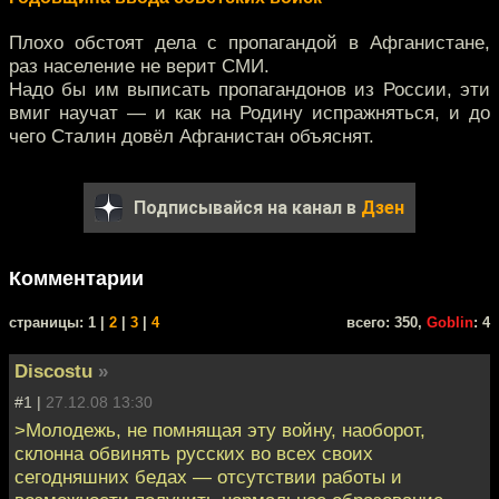
Плохо обстоят дела с пропагандой в Афганистане,
раз население не верит СМИ.
Надо бы им выписать пропагандонов из России, эти
вмиг научат — и как на Родину испражняться, и до
чего Сталин довёл Афганистан объяснят.
Подписывайся на канал в
Дзен
Комментарии
cтраницы: 1 |
2
|
3
|
4
всего: 350,
Goblin
: 4
Discostu
»
#1 |
27.12.08 13:30
>Молодежь, не помнящая эту войну, наоборот,
склонна обвинять русских во всех своих
сегодняшних бедах — отсутствии работы и