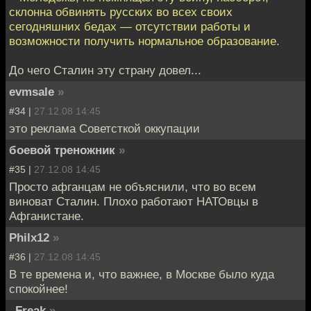
склонна обвинять русских во всех своих
сегодняшних бедах — отсутствии работы и
возможности получить нормальное образование.
До чего Сталин эту страну довел...
evmsale
»
#34 |
27.12.08 14:45
это реклама Советсткой оккупации
боевой треножник
»
#35 |
27.12.08 14:45
Просто афганцам не объяснили, что во всем
виноват Сталин. Плохо работают НАТОвцы в
Афганистане.
Philx12
»
#36 |
27.12.08 14:45
В те времена и, что важнее, в Москве было куда
спокойнее!
_Freak
»