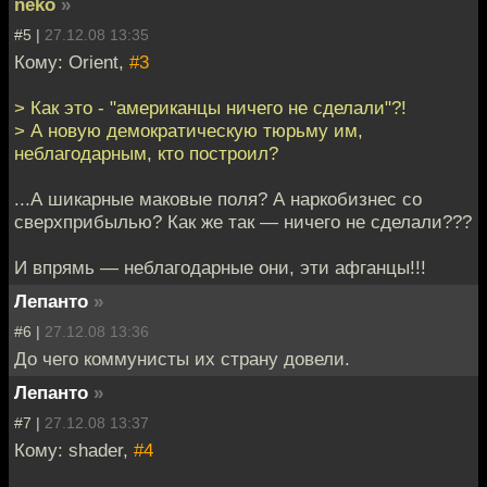
neko
»
#5 |
27.12.08 13:35
Кому: Orient,
#3
> Как это - "американцы ничего не сделали"?!
> А новую демократическую тюрьму им,
неблагодарным, кто построил?
...А шикарные маковые поля? А наркобизнес со
сверхприбылью? Как же так — ничего не сделали???
И впрямь — неблагодарные они, эти афганцы!!!
Лепанто
»
#6 |
27.12.08 13:36
До чего коммунисты их страну довели.
Лепанто
»
#7 |
27.12.08 13:37
Кому: shader,
#4