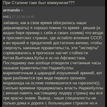
При Сталине таки был коммунизм???
armando
»
#46 |
27.12.08 14:45
забавно, как в свое время обосрались наши
дерьмократы) я хорошо помню то время - решив (и
видно беря пример с себя и своих хозяев) что везде
в просоветских странах, где ослабло влияние СССР,
к-во мразей и предателей достаточно велико, чтобы
свергнуть законные прравительста, эти "эксперты"
соревновались в прогнозах насчет стойкости
Китая,Вьетнама,Кубы и ес-но Афганистана.
Последнему они вообще отводили считанные часы
называя правительство Наджибуллы
марионеточным а царандой игрушечной армией, кот
орая разбежится при виде первого грозного
моджахеда на ослике появившегося на горизонте)).
Cколько времени продержалась власть Наджибуллы
( вечная память настоящему лидеру страны) мы все
пре красно знаем. Вывод - наши специалисты не
только дома и дороги с больницами строили но и