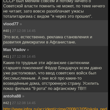
СССР был мелким совсем и потому ничего о
Советской власти помнить не может, по теме ничего
не читает, зато вовсю разоблачает ужасы
тоталитаризма с видом "я через это прошел".
vlood77
»
#40 |
27.12.08 14:45
Это все, естественно, реклама становления и
развития демократии в Афганистане.
Max Vladov
»
#41 |
27.12.08 14:45
Какие-то трудные эти афганские сантехники
старшего поколения! Фёдор Бондарчук всем давно
уже растолковал, что ввод советских войск был
бессмысленным. А они всё про какие-то
возведённые дома, отстроенную страну. Усилить
показ фильма "9 рота" по афганскому ТВ!!!
antoha88
»
#42 |
27.12.08 14:45
http://www.infox.ru/accident/crime/2008/12/05/skola_ped