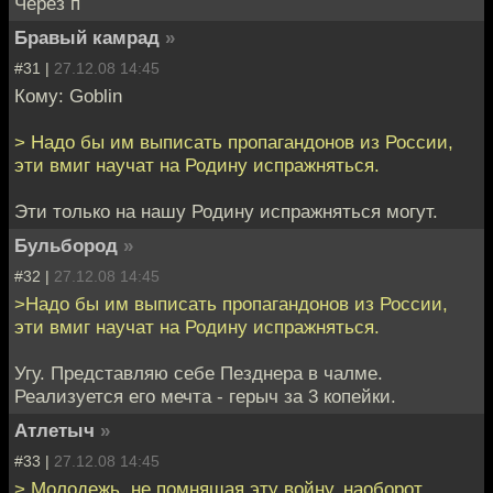
Через п
Бравый камрад
»
#31 |
27.12.08 14:45
Кому: Goblin
> Надо бы им выписать пропагандонов из России,
эти вмиг научат на Родину испражняться.
Эти только на нашу Родину испражняться могут.
Бульбород
»
#32 |
27.12.08 14:45
>Надо бы им выписать пропагандонов из России,
эти вмиг научат на Родину испражняться.
Угу. Представляю себе Пезднера в чалме.
Реализуется его мечта - герыч за 3 копейки.
Атлетыч
»
#33 |
27.12.08 14:45
> Молодежь, не помнящая эту войну, наоборот,