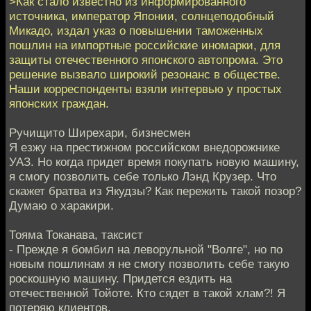
>Как стало известно из информированного
источника, император Японии, солнцеподобный
Микадо, издал указ о повышении таможенных
пошлин на импортные российские иномарки, для
защиты отечественного японского автопрома. Это
решение вызвало широкий резонанс в обществе.
Наши корреспонденты взяли интервью у простых
японских граждан.
Ручищито Ширехари, бизнесмен
Я езжу на престижном российском внедорожнике
УАЗ. Но когда придет время покупать новую машину,
я смогу позволить себе только Лэнд Крузер. Что
скажет братва из Якудзы? Как пережить такой позор?
Думаю о харакири.
Тояма Токанава, таксист
- Прежде я бомбил на леворульной "Волге", но по
новым пошлинам я не смогу позволить себе такую
роскошную машину. Придется ездить на
отечественной Тойоте. Кто сядет в такой хлам?! Я
потеряю клиентов.