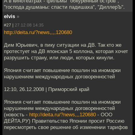
А в кинотеатрах - фильмы "обкуренный остров",
"господа душманы: спасти падишаха", "ДиллерЪ".
elvis
»
#27 |
27.12.08 14:35
http://deita.ru/?news,,,,120680
Дим Юрьевич, в пику ситуации на ДВ. Так кто же
протестует на ДВ японская 5 коллона, которая хочет
разрушить страну, или люди, которых кинули.
Япония считает повышение пошлин на иномарки
нарушением международных договоренностей
12:10, 26.12.2008 | Приморский край
Япония считает повышение пошлин на иномарки
нарушением международных договоренностей
(новость -
http://deita.ru/?news,,,120680
- ООО
ДЕЙТА.РУ) Правительство Японии просит Россию
пересмотреть свое решение об изменении тарифов