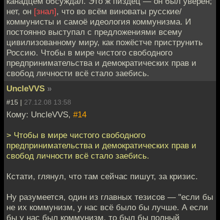
канадцем обсуждал. Это ж пиздец — он был уверен;
нет, он
[знал]
, что во всём виноваты русские/
коммунисты и самоё идеология коммунизма. И
постоянно выступал с предложениями всему
цивилизованному миру, как пожёстче приструнить
Россию. Чтобы в мире чистого свободного
предпринимательства и демократических прав и
свобод личности всё стало заебись.
UncleVVS
»
#15 |
27.12.08 13:58
Кому: UncleVVS,
#14
> Чтобы в мире чистого свободного
предпринимательства и демократических прав и
свобод личности всё стало заебись.
Кстати, глянул, что там сейчас пишут, за кризис.
Ну разумеется, один из главных тезисов — "если бы
не их коммунизм, у нас всё было бы лучше. А если
бы у нас был коммунизм, то был бы полный