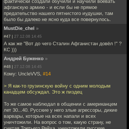
фактически создали обучили и научили воевать
афганскую армию - и если бы не прямое
предательство нашего пятнистого иудушки, там
было бы далеко не ясно куда все повернулось.
MustDie_chel
»
#47 |
27.12.08 14:45
А как же "Вот до чего Сталин Афганистан довёл !" ?
КС )))
Андрей Буженко
»
#48 |
27.12.08 14:45
Кому: UncleVVS,
#14
> Я как-то грузинскую войну с одним молодым
канадцем обсуждал. Это ж пиздец
То же самое наблюдал в общении с американцем
лет 30...40. Русские у него злые агрессоры, дикие
варвары, которые на всех напали и всех
уничтожили. На вопрос о том, какую страну, не
считая Третьего Рейха, уничтожили русские,