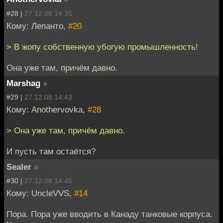
#28 |
27.12.08 14:35
Кому: Лепанто,
#20
> В жопу собственную убогую промышленность!
Она уже там, причём давно.
Marshag
»
#29 |
27.12.08 14:43
Кому: Anothervovka,
#28
> Она уже там, причём давно.
И пусть там остаётся?
Sealer
»
#30 |
27.12.08 14:45
Кому: UncleVVS,
#14
Пора. Пора уже вводить в Канаду танковые корпуса.