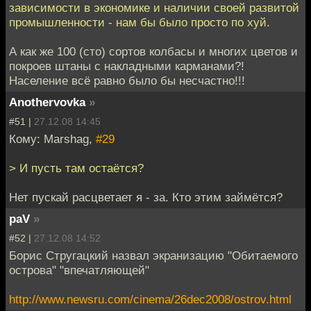
зависимости в экономике и наличии своей развитой
промышленности - нам бы было просто по хуй.
А как же 100 (сто) сортов колбасы и многих цветов и
покроев штаны с накладными карманами?!
Население всё равно было бы несчастно!!!
Anothervovka
»
#51 |
27.12.08 14:45
Кому: Marshag,
#29
> И пусть там остаётся?
Нет пускай расцветает я - за. Кто этим займётся?
paV
»
#52 |
27.12.08 14:52
Борис Стругацкий назвал экранизацию "Обитаемого
острова" "впечатляющей"
http://www.newsru.com/cinema/26dec2008/ostrov.html