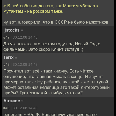
> В ней события до того, как Максим убежал к
мутантам - на розовом танке.
ну вот, а говорили, что в СССР не было наркотиков
ljstocks
»
#47 |
30.12.08 14:43
Да уж, что-то туго в этом году под Новый Год с
фильмами. Зато скоро Клинт Иствуд :)
Terix
»
#48 |
30.12.08 14:43
Прочитал вот всё - таки книжку. Есть чёткое
ощущение, что главная мысль в конце. И звучит
примерно так - : Ну ребёнок, ну какой - же ты тупой.
Может остальная нелепица это такой литературный
приём? Гротеск какой - нибудь что ли?
Антиюс
»
#49 |
30.12.08 14:43
рецензия жж0т. Ф. Бондарчуку уже никогда не