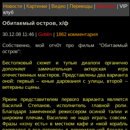
Новости
|
Картинки
|
Видео
|
Переводы
|
Магазин
|
VIP
клуб
Обитаемый остров, х/ф
30.12.08 11:46
|
Goblin
|
1862 комментария
Собственно, мой отч0т про фильм "Обитаемый
остров":
Бестолковый сюжет и тупые диалоги органично
дополняет замечательная актерская игра
отечественных мастеров. Представлены два варианта
оной: первый – юные дарования с улицы, второй –
ветераны сцены.
Ярким представителем первого варианта является
Василий Степанов, исполнитель главной роли.
Благодаря замеченной режиссером осиной талии и
широким плечам, Василию не надо играть совсем.
Фразы «хочу есть» в местном кафе и «мой корабль
взорвался я все потерял» в доверительной беседе с