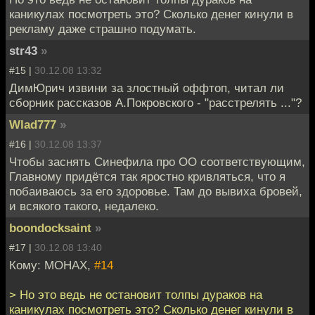
каникулах посмотреть это? Сколько денег кинули в
рекламу даже страшно подумать.
str43
»
#15 |
30.12.08 13:32
ДимЮрич извини за злостный оффтоп, читал ли
сборник рассказов А.Покровского - "расстрелять ..."?
Wlad777
»
#16 |
30.12.08 13:37
Чтобы заснять Синефила про ОО соответствующим,
Главному придётся так яростно кривляться, что я
побаиваюсь за его здоровье. Там до вывиха бровей,
и всякого такого, недалеко.
boondocksaint
»
#17 |
30.12.08 13:40
Кому: MOHAX,
#14
> Но это ведь не остановит толпы дураков на
каникулах посмотреть это? Сколько денег кинули в