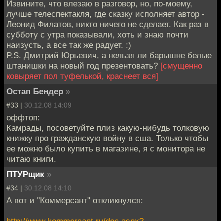
Извините, что влезаю в разговор, но, по-моему,
лучше телеспектакля, где сказку исполняет автор -
Леонид Филатов, никто ничего не сделает. Как раз в
субботу с утра показывали, хоть и знаю почти
наизусть, а все так же радует. :)
P.S. Дмитрий Юрьевич, а нельзя ли барышне белые
штанишки на новый год презентовать?
[смущенно
ковыряет пол туфелькой, краснеет вся]
Остап Бендер
»
#33 |
30.12.08 14:09
оффтоп:
Камрады, посоветуйте плиз какую-нибудь толковую
книжку про гражданскую войну в сша. Только чтобы
ее можно было купить в магазине, я с монитора не
читаю книги.
ПТУРщик
»
#34 |
30.12.08 14:10
А вот и "Коммерсант" откликнулся: