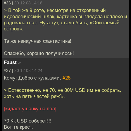
#36 |
30.12.08 14:18
> В той же 9 роте, несмотря на откровенный
идеологический шлак, картинка выглядела неплохо и
радовала глаз. Ну а тут, стало быть, «Обитаемый
остров».
Та же ненаучная фантастика!
Спасибо, хорошо получилось!
Faust
»
#37 |
30.12.08 14:24
Кому: Добро с кулаками,
#28
> Естесственно, не 70, не 80M USD им не собрать,
хоть на пять частей режЪ.
[кидает ушанку на пол]
70 Кк USD соберёт!!!
Вот те крест.