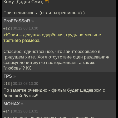
Кому: Дадли Смит,
#1
Присоединяюсь. (если разрешишь =) )
ProFFeSSoR
»
#12 |
30.12.08 13:30
>Юлия – девушка одарённая, грудь не меньше
третьего размера.
Спасибо, единственное, что заинтересовало в
грядущем хите. Хотя отсутствие сцен раздевания/
совокупления жутко настораживает, а как же
"любовь"? КС
FPS
»
#13 |
30.12.08 13:30
По заметке очевидно - фильм будет шедевром с
большой буквы!!
MOHAX
»
#14 |
30.12.08 13:31
Но это ведь не остановит толпы дураков на