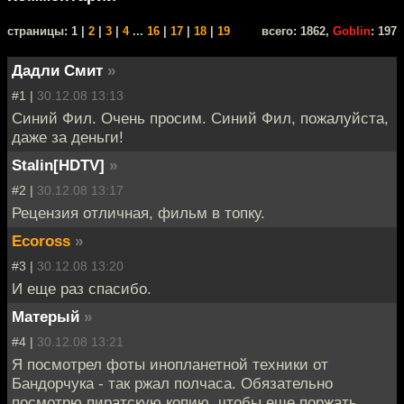
cтраницы: 1 |
2
|
3
|
4
...
16
|
17
|
18
|
19
всего: 1862,
Goblin
: 197
Дадли Смит
»
#1 |
30.12.08 13:13
Синий Фил. Очень просим. Синий Фил, пожалуйста,
даже за деньги!
Stalin[HDTV]
»
#2 |
30.12.08 13:17
Рецензия отличная, фильм в топку.
Ecoross
»
#3 |
30.12.08 13:20
И еще раз спасибо.
Матерый
»
#4 |
30.12.08 13:21
Я посмотрел фоты инопланетной техники от
Бандорчука - так ржал полчаса. Обязательно
посмотрю пиратскую копию, чтобы еще поржать.