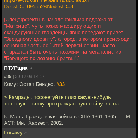
http://www.kommersant.ru/doc.aspx?
DocsID=1095552&NodesID=8
[Спецэффекты в начале фильма подражают
"Матрице", чуть позже марширующие и
скандирующие гвардейцы явно передают привет
"Звездному десанту", а город, в котором происходит
основная часть событий первой серии, часто
старается быть очень похожим на мегаполис из
"Бегущего по лезвию бритвы".]
ПТУРщик
»
#35 |
30.12.08 14:17
Кому: Остап Бендер,
#33
> Камрады, посоветуйте плиз какую-нибудь
толковую книжку про гражданскую войну в сша
К. Маль. Гражданская война в США 1861-1865. — М.:
ACT; Мн.: Харвест, 2002.
Lucawy
»