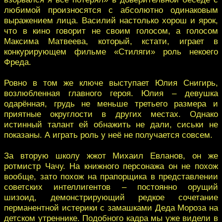
любимой произносятся с абсолютно одинаковым
выражением лица. Василий настолько хорош и ярок,
что в кино говорит не своим голосом, а голосом
Максима Матвеева, который, кстати, играет в
конкурирующем фильме «Стиляги» роль некоего
Фреда.
Ровно в том же ключе выступает Юлия Снигирь,
возлюбленная главного героя. Юлия – девушка
одарённая, грудь не меньше третьего размера и
приятные округлости в других местах. Однако
истинный талант ей обнажить не дали, сиськи не
показаны. А играть роль у неё не получается совсем.
За вторую школу жжот Михаил Евланов, он же
ротмистр Чачу. На книжного персонажа он не похож
вообще, зато похож на прапорщика в представлении
советских интеллигентов – постоянно орущий
шизоид, демонстрирующий редкое сочетание
перманентной истерики с замашками Деда Мороза на
детском утреннике. Подобного кадра мы уже видели в