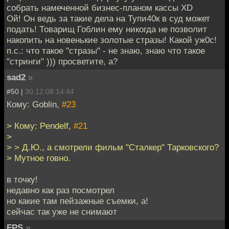
собрать намеченной бизнес-планом кассы ХD
Ой! Он ведь за такие дела на Тупи40к в суд может
подать! Товарищ Гоблин ему никогда не позволит
накопить на новенькие золотые стразы! Какой уж0с!
п.с.: что такое "стразы" - не знаю, знаю что такое
"стринги" ))) просветите, а?
sad2
»
#50 |
30.12.08 14:44
Кому: Goblin,
#23
> Кому: Pendelf,
#21
>
> > Д.Ю., а смотрели фильм "Сталкер" Тарковского?
> Мутное говно.
в точку!
недавно как раз посмотрел
но какие там пейзажные съемки, а!
сейчас так уже не снимают
FPS
»