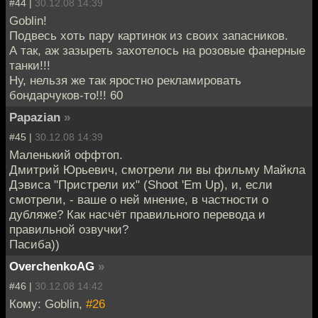
#44 |
30.12.08 14:39
Goblin!
Подвесь хоть пару картинок из своих запасников.
А так, аж зазыреть захотелось на розовые фанерные
танки!!!
Ну, нельзя же так яростно рекламировать
бондарчуков-то!!! 60
Papazian
»
#45 |
30.12.08 14:39
Маленький оффтоп.
Дмитрий Юрьевич, смотрели ли вы фильму Майкла
Дэвиса "Пристрели их" (Shoot 'Em Up), и, если
смотрели, - ваше о ней мнение, в частности о
дубляже? Как насчёт правильного перевода и
правильной озвучки?
Пасиба))
OverchenkoAG
»
#46 |
30.12.08 14:42
Кому: Goblin,
#26