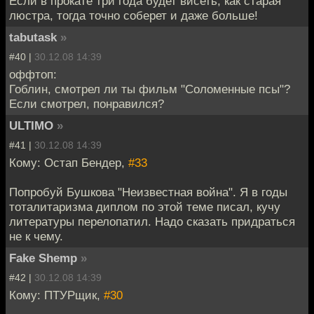
Если в прокате три года будет висеть, как старая
люстра, тогда точно соберет и даже больше!
tabutask
»
#40 |
30.12.08 14:39
оффтоп:
Гоблин, смотрел ли ты фильм "Соломенные псы"?
Если смотрел, понравился?
ULTIMO
»
#41 |
30.12.08 14:39
Кому: Остап Бендер,
#33
Попробуй Бушкова "Неизвестная война". Я в годы
тоталитаризма диплом по этой теме писал, кучу
литературы перелопатил. Надо сказать придраться
не к чему.
Fake Shemp
»
#42 |
30.12.08 14:39
Кому: ПТУРщик,
#30