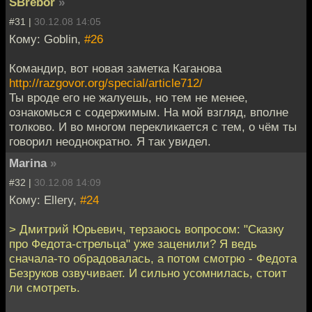
SBrebor
»
#31 |
30.12.08 14:05
Кому: Goblin,
#26
Командир, вот новая заметка Каганова
http://razgovor.org/special/article712/
Ты вроде его не жалуешь, но тем не менее,
ознакомься с содержимым. На мой взгляд, вполне
толково. И во многом перекликается с тем, о чём ты
говорил неоднократно. Я так увидел.
Marina
»
#32 |
30.12.08 14:09
Кому: Ellery,
#24
> Дмитрий Юрьевич, терзаюсь вопросом: "Сказку
про Федота-стрельца" уже заценили? Я ведь
сначала-то обрадовалась, а потом смотрю - Федота
Безруков озвучивает. И сильно усомнилась, стоит
ли смотреть.