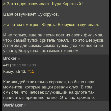
> Зато царя озвучивает Шура Каретный !
Царя озвучивает Сухоруков.
> а потом смотрю - Федота Безруков озвучивает.
И не только, еще он песни поет из своих фильмов,
чтоб самый тупой зритель понял, что это Безруков.
А потом для самых-самых тупых (тех кто песни не
узнал), Безрукова показывают живьем.
Broker
»
#43 |
30.12.08 14:39
Кому: str43,
#15
Книжка действительно хорошая, но было пару
моментов, которые аццки резали слух. В том
смысле, что человек служивший на флоте так
написать в принципе не мог. Это насторожило.
WarMaker
»