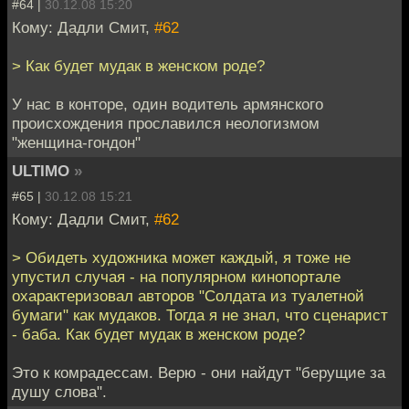
#64 |
30.12.08 15:20
Кому: Дадли Смит,
#62
> Как будет мудак в женском роде?
У нас в конторе, один водитель армянского
происхождения прославился неологизмом
"женщина-гондон"
ULTIMO
»
#65 |
30.12.08 15:21
Кому: Дадли Смит,
#62
> Обидеть художника может каждый, я тоже не
упустил случая - на популярном кинопортале
охарактеризовал авторов "Солдата из туалетной
бумаги" как мудаков. Тогда я не знал, что сценарист
- баба. Как будет мудак в женском роде?
Это к комрадессам. Верю - они найдут "берущие за
душу слова".