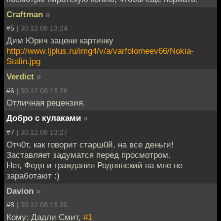
Craftman
»
#5 |
30.12.08 13:24
Дим Юрич зацени картинку
http://www.ljplus.ru/img4/v/a/varfolomeev66/Nokia-
Stalin.jpg
Verdict
»
#6 |
30.12.08 13:26
Отличная рецензия.
Добро с кулаками
»
#7 |
30.12.08 13:27
Отч0т, как говорит старш0й, на все деньги!
Заставляет задуматся перед просмотром.
Нет, Федя и гражданин Роднянский на мне не
заработают :)
Davion
»
#8 |
30.12.08 13:30
Кому: Дадли Смит,
#1