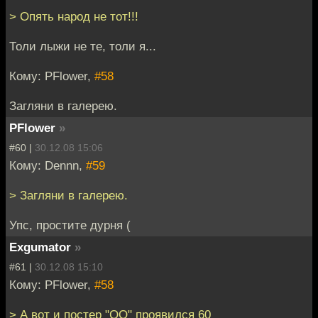
> Опять народ не тот!!!
Толи лыжи не те, толи я...
Кому: PFlower,
#58
Загляни в галерею.
PFlower
»
#60 |
30.12.08 15:06
Кому: Dennn,
#59
> Загляни в галерею.
Упс, простите дурня (
Exgumator
»
#61 |
30.12.08 15:10
Кому: PFlower,
#58
> А вот и постер "ОО" проявился 60