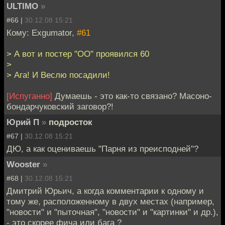
ULTIMO
»
#66 |
30.12.08 15:21
Кому: Exgumator,
#61
> А вот и постер "ОО" проявился 60
>
> Ага! И Веслю посадили!
[Испуганно]
Думаешь - это как-то связано? Масоно-
бондарчуковский заговор?!
Юрий П
»
подросток
#67 |
30.12.08 15:21
ДЮ, а как оцениваешь "Парня из преисподней"?
Wooster
»
#68 |
30.12.08 15:21
Дмитрий Юрьич, а когда комментарии к одному и
тому же, расположенному в двух местах (например,
"новости" и "пыточная", "новости" и "картинки" и др.),
- это скорее фича или бага ?