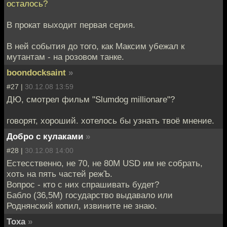
осталось?
В прокат выходит первая серия.
В ней события до того, как Максим убежал к
мутантам - на розовом танке.
boondocksaint
»
#27 |
30.12.08 13:59
ДЮ, смотрел фильм "Slumdog millionare"?
говорят, хороший. хотелось бы узнать твоё мнение.
Добро с кулаками
»
#28 |
30.12.08 14:00
Естесственно, не 70, не 80M USD им не собрать,
хоть на пять частей режЪ.
Вопрос - кто с них спрашивать будет?
Бабло (36,5М) государство выдавало или
Роднянский копил, извините не знаю.
Toxa
»