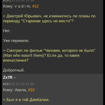
#13 |
02.01.09 12:38
Кому: v a d i m,
#12
> Дмитрий Юрьевич, не изменились ли планы по
переводу "Старикам здесь не место"?
Нет.
Уже перевели.
> Смотрел ли фильм "Человек, которого не было"
(Man who wasn't there)? Если да, то какие
впечатления?
Добротный.
Zx7R
»
#14 |
02.01.09 12:40
Кому: Акила,
#10
> Был я в той Джебалии.