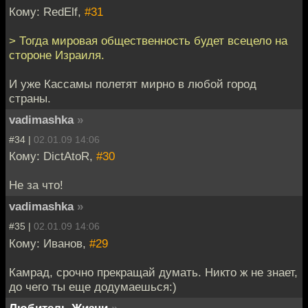
Кому: RedElf,
#31
> Тогда мировая общественность будет всецело на
стороне Израиля.
И уже Кассамы полетят мирно в любой город
страны.
vadimashka
»
#34 |
02.01.09 14:06
Кому: DictAtoR,
#30
Не за что!
vadimashka
»
#35 |
02.01.09 14:06
Кому: Иванов,
#29
Камрад, срочно прекращай думать. Никто ж не знает,
до чего ты еще додумаешься:)
Любитель Жизни
»