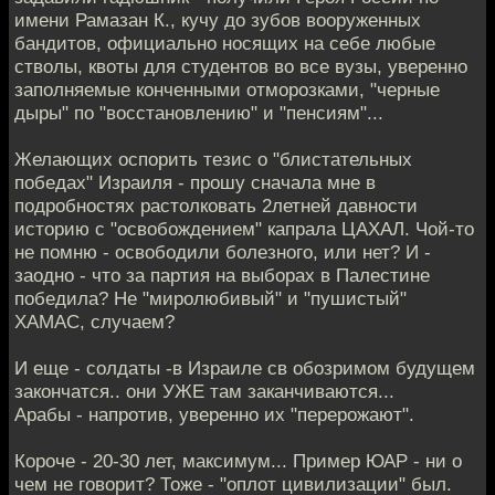
имени Рамазан К., кучу до зубов вооруженных
бандитов, официально носящих на себе любые
стволы, квоты для студентов во все вузы, уверенно
заполняемые конченными отморозками, "черные
дыры" по "восстановлению" и "пенсиям"...
Желающих оспорить тезис о "блистательных
победах" Израиля - прошу сначала мне в
подробностях растолковать 2летней давности
историю с "освобождением" капрала ЦАХАЛ. Чой-то
не помню - освободили болезного, или нет? И -
заодно - что за партия на выборах в Палестине
победила? Не "миролюбивый" и "пушистый"
ХАМАС, случаем?
И еще - солдаты -в Израиле св обозримом будущем
закончатся.. они УЖЕ там заканчиваются...
Арабы - напротив, уверенно их "перерожают".
Короче - 20-30 лет, максимум... Пример ЮАР - ни о
чем не говорит? Тоже - "оплот цивилизации" был.