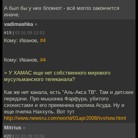
А был бы у них блокнот - всё могло закончится
иначе.
vadimashka
»
#19 |
02.01.09 12:53
Кому: Иванов,
#4
Кому: Иванов,
#4
> У ХАМАС еще нет собственного мирового
мусульманского телеканала?
Как же нет канала, есть "Аль-Акса ТВ". Там и детские
передачи. Про мышонка Фарфура, убитого
сионистами и его преемника кролика Асуда. Ну и
еще пчелка Наххуль. Вот тут
http://www.newsru.com/world/01apr2008/tvshow.html
Mitrius
»
#20 |
02.01.09 13:04