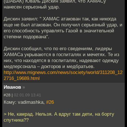
(ШАБАК) Юваль Дискин заявил, что ХАМАСу
нанесен серьезный удар.
Дискин заявил: " ХАМАС атакован так, как никогда
еще не был атакован. Он получил серьезный удар, и
его способность управлять Газой в значительной
степени подорвана".
Дискин сообщил, что по его сведениям, лидеры
ХАМАСа укрываются в госпиталях и мечетях. Те из
них, что находятся в госпиталях, надевают одежду
медперсонала – докторов и медбратьев.
http://www.mignews.com/news/society/world/311208_12
2716_19689.html
Иванов
»
#28 |
02.01.09 13:41
Кому: vadimashka,
#26
> Не, камрад. Нельзя. А вдруг там дети, на борту
спутника??