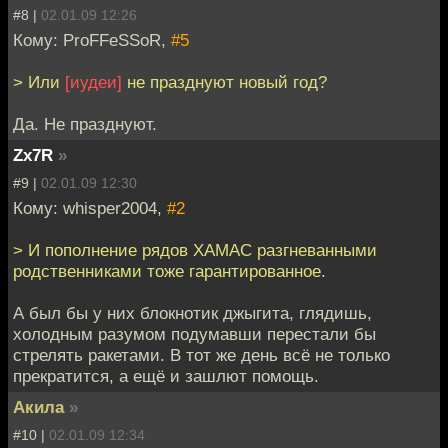
#8 |
02.01.09 12:26
Кому: ProFFeSSoR,
#5
> Или
[иудеи]
не празднуют новый год?
Да. Не празднуют.
Zx7R
»
#9 |
02.01.09 12:30
Кому: whisper2004,
#2
> И пополнение рядов ХАМАС разгневанными
родственниками тоже гарантированное.
А был бы у них блокнотик джыгита, глядишь,
холодным разумом подумавши перестали бы
стрелять ракетами. В тот же день всё не только
прекратится, а ещё и зашлют помощь.
Акила
»
#10 |
02.01.09 12:34