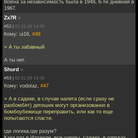
Война за независимость была в 1948, 6-ти дневная в
1967.
Zx7R
»
#52 |
02.01.09 14:30
Кому: ui16,
#48
> А ты забавный
А ты нет.
Shurd
»
#53 |
02.01.09 14:30
Кому: vodolaz,
#47
> А в садике, в случае налета (если сразу не
разбомбят) детишек могут организованно в
бомбоубежище переправить, или как то еще
попытаются спасти.
где логика,где разум?
Кака раз в Израиле ,все школы, садики, в городах