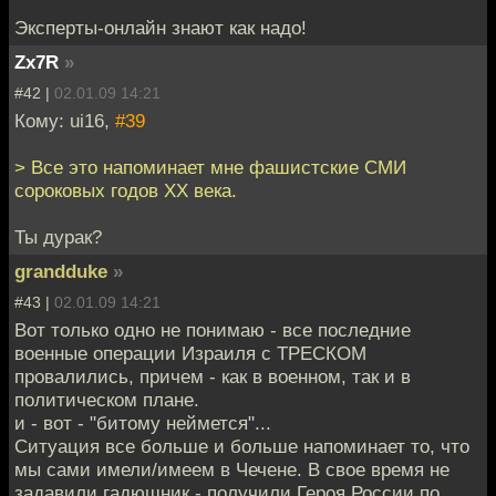
Эксперты-онлайн знают как надо!
Zx7R
»
#42 |
02.01.09 14:21
Кому: ui16,
#39
> Все это напоминает мне фашистские СМИ
сороковых годов XX века.
Ты дурак?
grandduke
»
#43 |
02.01.09 14:21
Вот только одно не понимаю - все последние
военные операции Израиля с ТРЕСКОМ
провалились, причем - как в военном, так и в
политическом плане.
и - вот - "битому неймется"...
Ситуация все больше и больше напоминает то, что
мы сами имели/имеем в Чечене. В свое время не
задавили гадюшник - получили Героя России по