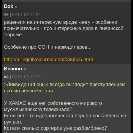
Dok
»
#3 |
02.01.09 12:22
рецензия на интересную вроде книгу - особенно
примечательно - про интересные дела в ливанской
тюрьме...
Особенно про ООН и наркодилеров...
http://ir-ingr.livejournal.com/396525.html
Иванов
»
#4 |
02.01.09 12:23
>Ликвидация оных всегда выглядит преступлением
против человечества.
У ХАМАС еще нет собственного мирового
мусульманского телеканала?
Если нет - то идеологическая борьба поставлена из
рук вон.
Кстати сколько сортиров уже разбомблено?