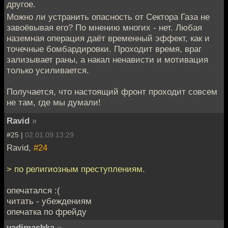
другое.
Можно ли устранить опасность от Сектора Газа не
завоёвывая его? По мнению многих - нет. Любая
наземная операция даёт временный эффект, как и
точечные бомбардировки. Проходит время, враг
зализывает раны, а накал ненависти и мотивация
только усиливается.
Получается, что настоящий фронт проходит совсем
не там, где мы думали!
Ravid
»
#25 |
02.01.09 13:29
Ravid,
#24
> по религиозным преступлениям.
опечатался :(
читать - убеждениям
опечатка по фрейду
vadimashka
»