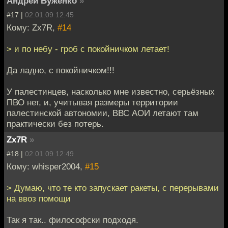
Андрей Буженко
»
#17 |
02.01.09 12:45
Кому: Zx7R,
#14
> и по небу - гроб с покойничком летает!
Да ладно, с покойничком!!!
У палестинцев, насколько мне известно, серьёзных
ПВО нет, и, учитывая размеры территории
палестинской автономии, ВВС АОИ летают там
практически без потерь.
Zx7R
»
#18 |
02.01.09 12:49
Кому: whisper2004,
#15
> Думаю, что те кто запускает ракеты, с перерывами
на ввоз помощи
Так я так.. философски подходя.