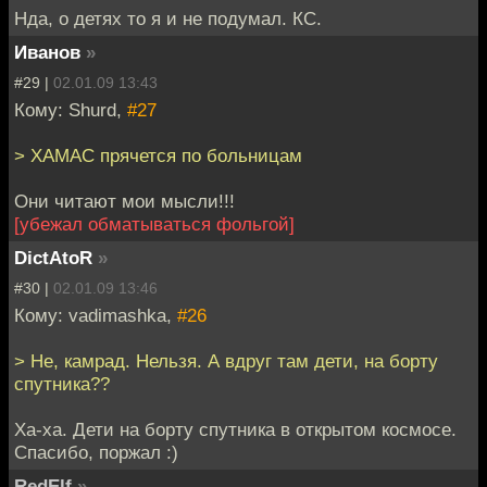
Нда, о детях то я и не подумал. КС.
Иванов
»
#29 |
02.01.09 13:43
Кому: Shurd,
#27
> ХАМАС прячется по больницам
Они читают мои мысли!!!
[убежал обматываться фольгой]
DictAtoR
»
#30 |
02.01.09 13:46
Кому: vadimashka,
#26
> Не, камрад. Нельзя. А вдруг там дети, на борту
спутника??
Ха-ха. Дети на борту спутника в открытом космосе.
Спасибо, поржал :)
RedElf
»