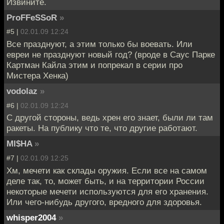
Извините.
ProFFeSSoR
»
#5 |
02.01.09 12:24
Все празднуют, а этим только бы воевать. Или
евреи не празднуют новый год? (вроде в Саус Парке
Картман Кайла этим и попрекал в серии про
Мистера Хенка)
vodolaz
»
#6 |
02.01.09 12:24
С другой стороны, ведь хрен его знает, были ли там
ракеты. На публику что те, что другие работают.
MI$HA
»
#7 |
02.01.09 12:25
Хм, мечети как склады оружия. Если все на самом
деле так, то, может быть, и на территории России
некоторые мечети используются для его хранения.
Или чего-нибудь другого, вредного для здоровья.
whisper2004
»