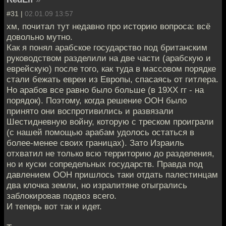
#31 |
02.01.09 13:57
хм, почитал тут недавно про историю вопроса: всё
довольно мутно.
Как я понял арабское государство под британским
руководством разделили на две части (арабскую и
еврейскую) после того, как туда в массовом порядке
стали бежать евреи из Европы, спасаясь от гитлера.
Но арабов все равно было больше (в 19ХХ гг - на
порядок). Поэтому, когда решение ООН было
принято они воспротивились и развязали
Шестидневную войну, которую с треском проиграли
(с нашей помощью арабам удолось остаться в
более-менее своих границах). Зато Израиль
отхватил не только всю территорию до разделения,
но и куски сопредельных государств. Правда под
давлением ООН пришлось таки отдать палестинцам
два клочка земли, но изралитяне отыгрались
заблокировав подвоз всего.
И теперь вот так и идет.