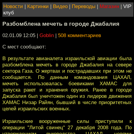
Новости
|
Картинки
|
Видео
|
Переводы
|
Магазин
|
VIP
клуб
Разбомблена мечеть в городе Джабалия
02.01.09 12:05
|
Goblin
|
508 комментариев
С мест сообщают:
В результате авианалета израильской авиации была
разбомблена мечеть в городе Джабалия на севере
сектора Газа. О жертвах и пострадавших при этом не
сообщается. По данным командования ЦАХАЛ,
мечеть использовалась боевиками ХАМАС для
запуска ракет и хранения оружия. Ранее в городе
Джабалия был уничтожен один из лидеров движения
ХАМАС Низар Райян, бывший в числе приоритетных
целей израильских военных.
Израильские вооруженные силы приступили к
операции "Литой свинец" 27 декабря 2008 года. По
утверждениям руководства ЦАХАЛ, целями