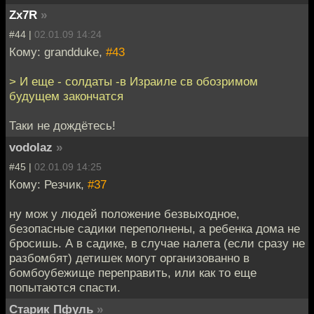
Zx7R
»
#44 |
02.01.09 14:24
Кому: grandduke,
#43
> И еще - солдаты -в Израиле св обозримом
будущем закончатся
Таки не дождётесь!
vodolaz
»
#45 |
02.01.09 14:25
Кому: Резчик,
#37
ну мож у людей положение безвыходное,
безопасные садики переполнены, а ребенка дома не
бросишь. А в садике, в случае налета (если сразу не
разбомбят) детишек могут организованно в
бомбоубежище переправить, или как то еще
попытаются спасти.
Старик Пфуль
»