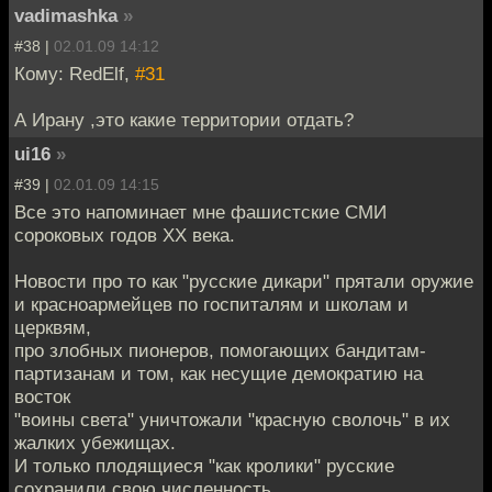
vadimashka
»
#38 |
02.01.09 14:12
Кому: RedElf,
#31
А Ирану ,это какие территории отдать?
ui16
»
#39 |
02.01.09 14:15
Все это напоминает мне фашистские СМИ
сороковых годов XX века.
Новости про то как "русские дикари" прятали оружие
и красноармейцев по госпиталям и школам и
церквям,
про злобных пионеров, помогающих бандитам-
партизанам и том, как несущие демократию на
восток
"воины света" уничтожали "красную сволочь" в их
жалких убежищах.
И только плодящиеся "как кролики" русские
сохранили свою численность...