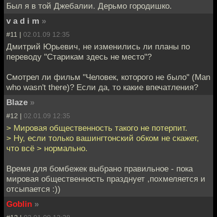
Был я в той Джебалии. Дерьмо городишко.
v a d i m
»
#11 |
02.01.09 12:35
Дмитрий Юрьевич, не изменились ли планы по
переводу "Старикам здесь не место"?
Смотрел ли фильм "Человек, которого не было" (Man
who wasn't there)? Если да, то какие впечатления?
Blaze
»
#12 |
02.01.09 12:35
> Мировая общественность такого не потерпит.
> Ну, если только вашингтонский обком не скажет,
что всё > нормально.
Время для бомбежек выбрано правильное - пока
мировая общественность празднует ,похмеляется и
отсыпается :))
Goblin
»