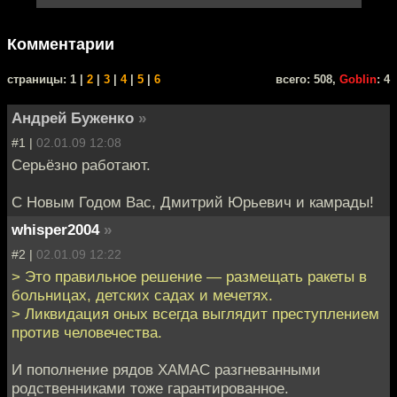
Комментарии
cтраницы: 1 |
2
|
3
|
4
|
5
|
6
всего: 508,
Goblin
: 4
Андрей Буженко
»
#1 |
02.01.09 12:08
Серьёзно работают.
С Новым Годом Вас, Дмитрий Юрьевич и камрады!
whisper2004
»
#2 |
02.01.09 12:22
> Это правильное решение — размещать ракеты в
больницах, детских садах и мечетях.
> Ликвидация оных всегда выглядит преступлением
против человечества.
И пополнение рядов ХАМАС разгневанными
родственниками тоже гарантированное.