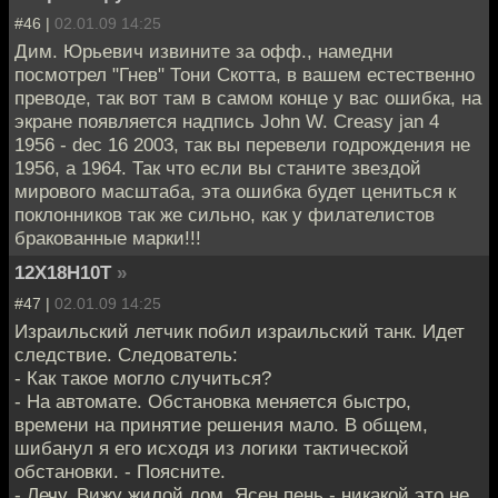
#46 |
02.01.09 14:25
Дим. Юрьевич извините за офф., намедни
посмотрел "Гнев" Тони Скотта, в вашем естественно
преводе, так вот там в самом конце у вас ошибка, на
экране появляется надпись John W. Creasy jan 4
1956 - dec 16 2003, так вы перевели годрождения не
1956, а 1964. Так что если вы станите звездой
мирового масштаба, эта ошибка будет цениться к
поклонников так же сильно, как у филателистов
бракованные марки!!!
12Х18Н10Т
»
#47 |
02.01.09 14:25
Израильский летчик побил израильский танк. Идет
следствие. Следователь:
- Как такое могло случиться?
- На автомате. Обстановка меняется быстро,
времени на принятие решения мало. В общем,
шибанул я его исходя из логики тактической
обстановки. - Поясните.
- Лечу. Вижу жилой дом. Ясен пень - никакой это не