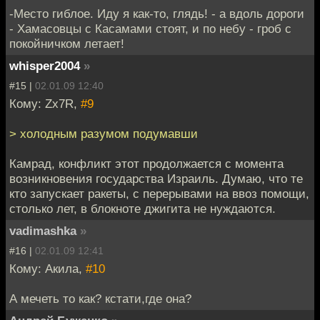
-Место гиблое. Иду я как-то, глядь! - а вдоль дороги
- Хамасовцы с Касамами стоят, и по небу - гроб с
покойничком летает!
whisper2004
»
#15 |
02.01.09 12:40
Кому: Zx7R,
#9
> холодным разумом подумавши
Камрад, конфликт этот продолжается с момента
возникновения государства Израиль. Думаю, что те
кто запускает ракеты, с перерывами на ввоз помощи,
столько лет, в блокноте джигита не нуждаются.
vadimashka
»
#16 |
02.01.09 12:41
Кому: Акила,
#10
А мечеть то как? кстати,где она?