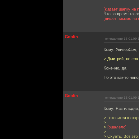
[кидает шапку на 
Что за время тако
[пишет письмо на 
Goblin
отправлено 13.01.09 
Кому: УниверСол,
> Дмитрий, не соч
Конечно, да.
Но это как-то непо
Goblin
отправлено 13.01.09 
Кому: Разгильдяй
> Готовится к откр
>
>
[ошалело]
>
> Охуеть. Вот это 