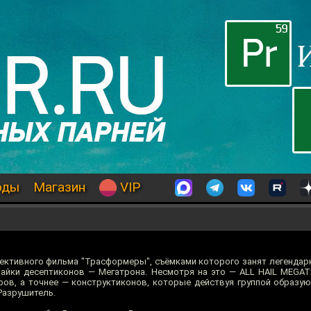
оды
Магазин
VIP
пективного фильма "Трасформеры", съёмками которого занят легендар
айки десептиконов — Мегатрона. Несмотря на это — ALL HAIL MEGATR
ров, а точнее — конструктиконов, которые действуя группой образую
 Разрушитель.