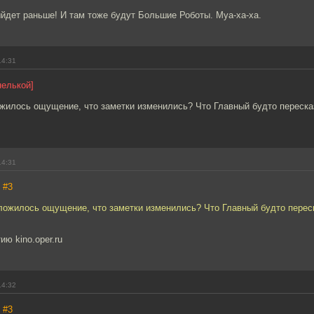
йдет раньше! И там тоже будут Большие Роботы. Муа-ха-ха.
14:31
нелькой]
ожилось ощущение, что заметки изменились? Что Главный будто переск
14:31
,
#3
сложилось ощущение, что заметки изменились? Что Главный будто перес
ию kino.oper.ru
14:32
,
#3