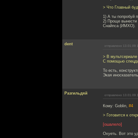
> Что Главный бу
1) А ты попробуй 
2) Проще вынести 
Снайпса (ИМХО).
dent
отправлено 13.01.09 
> В мультсериале
С помощью спецдив
То есть, конструк
Экая иносказатель
Разгильдяй
отправлено 13.01.09 
Кому: Goblin,
#4
> Готовится к откр
[ошалело]
Охуеть. Вот это у