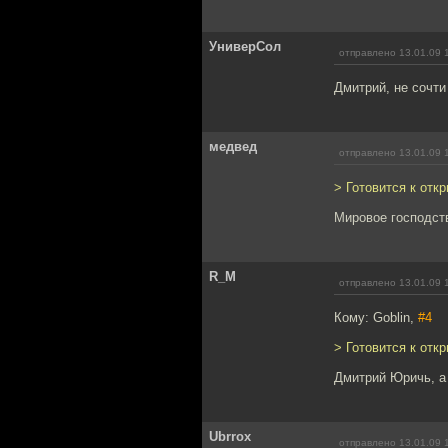
УниверСол
отправлено 13.01.09 
Дмитрий, не сочти
медвед
отправлено 13.01.09 
> Готовится к откр
Мировое господств
R_M
отправлено 13.01.09 
Кому: Goblin,
#4
> Готовится к откр
Дмитрий Юричь, а
Ubrrox
отправлено 13.01.09 