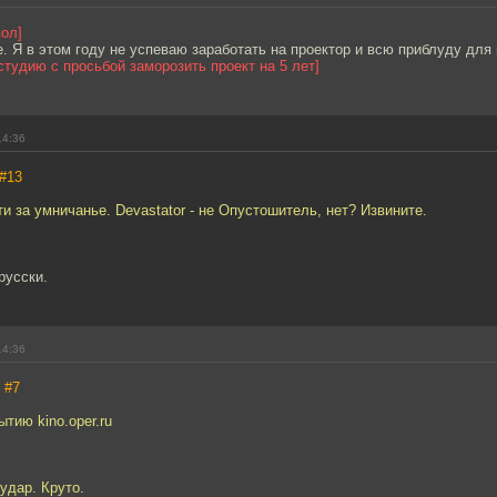
пол]
е. Я в этом году не успеваю заработать на проектор и всю приблуду для
студию с просьбой заморозить проект на 5 лет]
14:36
#13
ти за умничанье. Devastator - не Опустошитель, нет? Извините.
русски.
14:36
,
#7
ытию kino.oper.ru
удар. Круто.