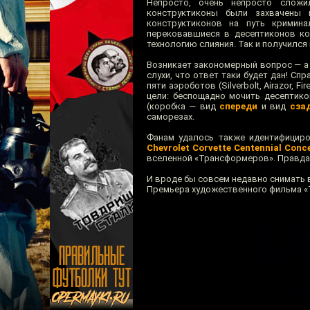
Непросто, очень непросто сложи
конструктиконы были захвачены 
конструктиконов на путь кримина
перековавшиеся в десептиконов конс
технологию слияния. Так и получилс
Возникает закономерный вопрос — а
слухи, что ответ таки будет дан! Сп
пяти аэроботов (Silverbolt, Airazor, F
цели: беспощадно мочить десептико
(коробка — вид
спереди
и вид
сза
саморезах.
Фанам удалось также идентифициро
Chevrolet Corvette Centennial Conc
вселенной «Трансформеров». Правда, 
И вроде бы совсем недавно снимать в
Премьера художественного фильма «Т