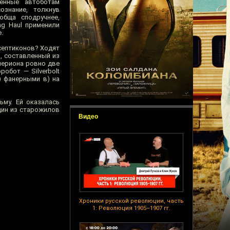
венные автоботам
знание, толкнув
обща сподручнее,
ng Haul применили
.
септиконов? Ходят
н, составленный из
Супериона ровно две
обот — Silverbolt
) фанерными в) на
му. Ей оказалась
дин из старожилов
Видео
Хроники русской революции, часть
1: Революция 1905–1907 гг.