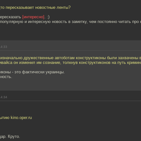
дто пересказывает новостные ленты?
пересказать
[интересно]
. :)
популярную и интересную новость в заметку, чем постоянно читать про 
14:33
 изначально дружественные автоботам конструктиконы были захвачены 
айса он изменил им сознание, толкнув конструктиконов на путь кримин
тиконы - это фактически украинцы.
ность.
14:34
ытию kino.oper.ru
дар. Круто.