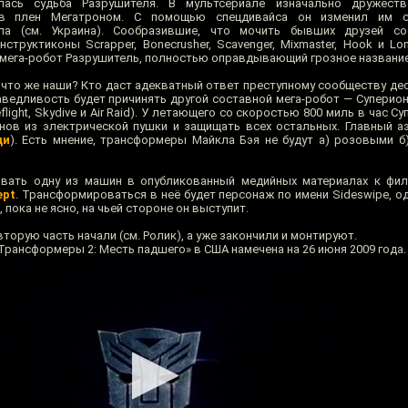
лась судьба Разрушителя. В мультсериале изначально дружест
в плен Мегатроном. С помощью спецдивайса он изменил им со
ла (см. Украина). Сообразившие, что мочить бывших друзей со
труктиконы Scrapper, Bonecrusher, Scavenger, Mixmaster, Hook и Lo
я мега-робот Разрушитель, полностью оправдывающий грозное название
 что же наши? Кто даст адекватный ответ преступному сообществу де
раведливость будет причинять другой составной мега-робот — Суперио
ireflight, Skydive и Air Raid). У летающего со скоростью 800 миль в час 
нов из электрической пушки и защищать всех остальных. Главный аэр
ди
). Есть мнение, трансформеры Майкла Бэя не будут а) розовыми б
вать одну из машин в опубликованный медийных материалах к филь
ept
. Трансформироваться в неё будет персонаж по имени Sideswipe, о
пока не ясно, на чьей стороне он выступит.
торую часть начали (см. Ролик), а уже закончили и монтируют.
рансформеры 2: Месть падшего» в США намечена на 26 июня 2009 года.