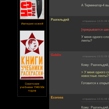
А Терминатор-4 вы
Разгильдяй
отправлено 13.01.09 
Империя ножей
[прикрывается ши
У меня одного сл
ленты?
Goblin
отправлено 13.01.09 
Кому: Разгильдяй
> У меня одного 
новостные ленты?
Готовится к открыт
Советские
учебники 1940-50х
годов
Ecoross
отправлено 13.01.09 
Кому: Разгильдяй