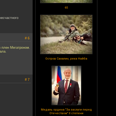
65
несчастного
# 6
в плен Мегатроном.
ала.
Остров Сахалин, река Найба
# 7
Медаль ордена "За заслуги перед
Отечеством" II степени