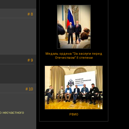
# 8
Медаль ордена "За заслуги перед
Отечеством" II степени
# 9
# 10
о несчастного
РВИО