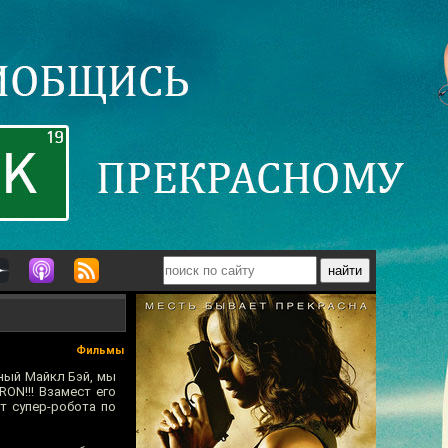
Фильмы
ный Майкл Бэй, мы
ON!!! Взамест его
т супер-робота по