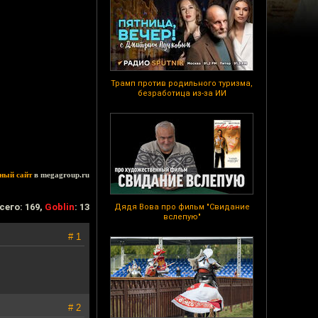
Трамп против родильного туризма,
безработица из-за ИИ
ный сайт
в megagroup.ru
сего: 169,
Goblin
: 13
Дядя Вова про фильм "Свидание
вслепую"
# 1
# 2