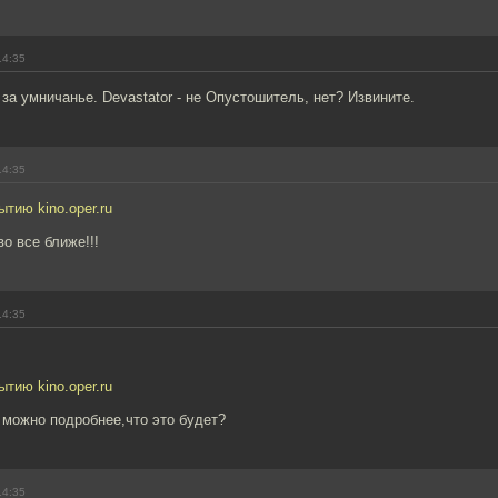
14:35
 за умничанье. Devastator - не Опустошитель, нет? Извините.
14:35
ытию kino.oper.ru
о все ближе!!!
14:35
ытию kino.oper.ru
 можно подробнее,что это будет?
14:35