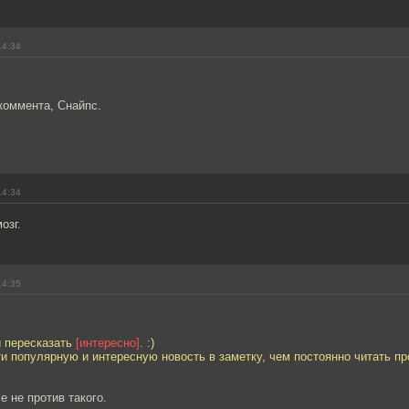
14:34
коммента, Снайпс.
14:34
озг.
14:35
й пересказать
[интересно]
. :)
и популярную и интересную новость в заметку, чем постоянно читать пр
е не против такого.