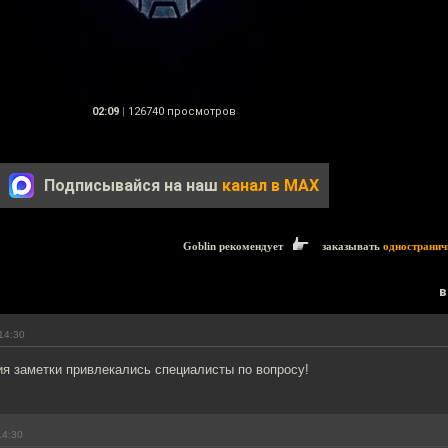
02:09
|
126740 просмотров
Подписывайся на наш
канал в MAX
Goblin рекомендует
заказывать
одностранич
в
14:30
ия заметки привлекались специалисты по вопросу!
14:30