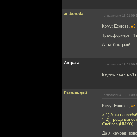
antboroda
отправлено 13.01.09 
Кому: Ecoross,
#5
Трансформеры, 4 
А ты, быстрый!
Антрагэ
отправлено 13.01.09 
Ктулху съел мой м
Разгильдяй
отправлено 13.01.09 
Кому: Ecoross,
#5
> 1) А ты попробу
> 2) Проще вынест
Снайпса (ИМХО).
Да я, камрад, вовс