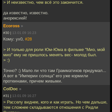
> И неизвестно, чем всё это закончится.
да известно, известно.
анорексией!
Ecoross
»
#30 |
13.01.09 16:23
Кому: yx0,
#28
> И только для роли Юм-Юма в фильме "Мио, мой
мио" ему не пришлось менять вес- молод был.
> :)
Точно? :) Мало ли что там Грамматиков придумал...
А вот в "Империи солнца" его уже кормили
протеинами, причем живыми.
ColDoc
»
#31 |
13.01.09 16:27
> Расселу виднее, кого и как играть. Но чем дальше,
тем сложнее складываются отношения с Ридли