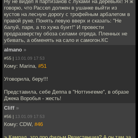
Ну не видел я партизанов с луками на деревьях! Я ж
говорю, что Рассел должен в ушанке выйти из
кустов на лесную дорогу с трофейным арбалетом в
правой руке. Понять левую вверх и сказать: "Не
балуй, паря, а то хужа буит!" И провести
продразверстку обоза силами отряда. Пленных не
убивать, а обменять на сало и самогон.КС
almano
»
#55 |
13.01.09 17:53
Кому: Marina,
#51
Уговорила, беру!!!
Представила, себе Деппа в "Ноттингеме", в образе
Джека Воробья - жесть!
Cliff
»
#56 |
13.01.09 17:53
Кому: CDW,
#46
> Камрад, это про фильм Резистенциа? А он там за