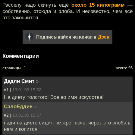
Расселу надо скинуть ещё
около 15 килограмм
—
собственно, отсюда и злоба. И неизвестно, чем всё
это закончится.
Подписывайся на канал в
Дзен
Комментарии
cтраницы: 1
всего: 93
Дадли Смит
»
#1 |
13.01.09 15:52
На диету толстого! Все во имя искусства!
СалоЕддин
»
#2 |
13.01.09 15:57
пади на диете сидит, не жрет нече, через это злоба в
нем и копится