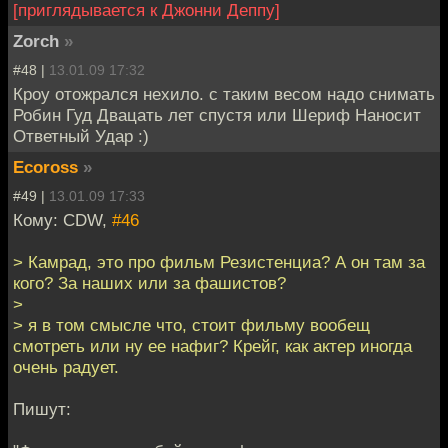
[приглядывается к Джонни Деппу]
Zorch
»
#48 |
13.01.09 17:32
Кроу отожрался нехило. с таким весом надо снимать
Робин Гуд Двацать лет спустя или Шериф Наносит
Ответный Удар :)
Ecoross
»
#49 |
13.01.09 17:33
Кому: CDW,
#46
> Камрад, это про фильм Резистенциа? А он там за
кого? За наших или за фашистов?
>
> я в том смысле что, стоит фильму вообещ
смотреть или ну ее нафиг? Крейг, как актер иногда
очень радует.
Пишут: