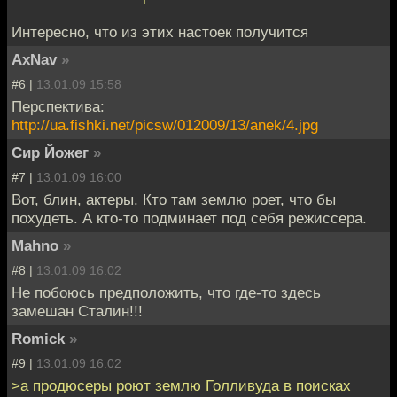
Интересно, что из этих настоек получится
AxNav
»
#6 |
13.01.09 15:58
Перспектива:
http://ua.fishki.net/picsw/012009/13/anek/4.jpg
Сир Йожег
»
#7 |
13.01.09 16:00
Вот, блин, актеры. Кто там землю роет, что бы
похудеть. А кто-то подминает под себя режиссера.
Mahno
»
#8 |
13.01.09 16:02
Не побоюсь предположить, что где-то здесь
замешан Сталин!!!
Romick
»
#9 |
13.01.09 16:02
>а продюсеры роют землю Голливуда в поисках