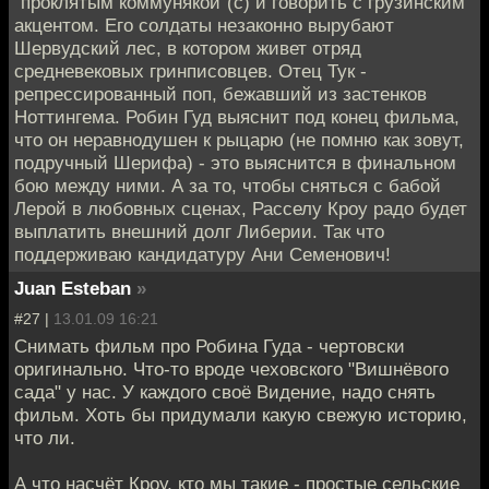
"проклятым коммунякой"(с) и говорить с грузинским
акцентом. Его солдаты незаконно вырубают
Шервудский лес, в котором живет отряд
средневековых гринписовцев. Отец Тук -
репрессированный поп, бежавший из застенков
Ноттингема. Робин Гуд выяснит под конец фильма,
что он неравнодушен к рыцарю (не помню как зовут,
подручный Шерифа) - это выяснится в финальном
бою между ними. А за то, чтобы сняться с бабой
Лерой в любовных сценах, Расселу Кроу радо будет
выплатить внешний долг Либерии. Так что
поддерживаю кандидатуру Ани Семенович!
Juan Esteban
»
#27 |
13.01.09 16:21
Снимать фильм про Робина Гуда - чертовски
оригинально. Что-то вроде чеховского "Вишнёвого
сада" у нас. У каждого своё Видение, надо снять
фильм. Хоть бы придумали какую свежую историю,
что ли.
А что насчёт Кроу, кто мы такие - простые сельские