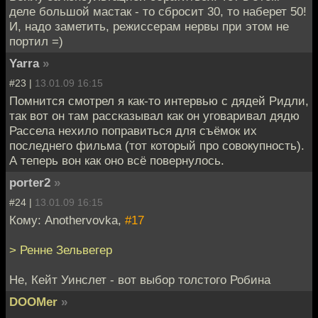
деле большой мастак - то сбросит 30, то наберет 50!
И, надо заметить, режиссерам нервы при этом не
портил =)
Yarra
»
#23 |
13.01.09 16:15
Помнится смотрел я как-то интервью с дядей Ридли,
так вот он там рассказывал как он уговаривал дядю
Рассела нехило поправиться для съёмок их
последнего фильма (тот который про совокупность).
А теперь вон как оно всё повернулось.
porter2
»
#24 |
13.01.09 16:15
Кому: Anothervovka,
#17
> Ренне Зельвегер
Не, Кейт Уинслет - вот выбор толстого Робина
DOOMer
»