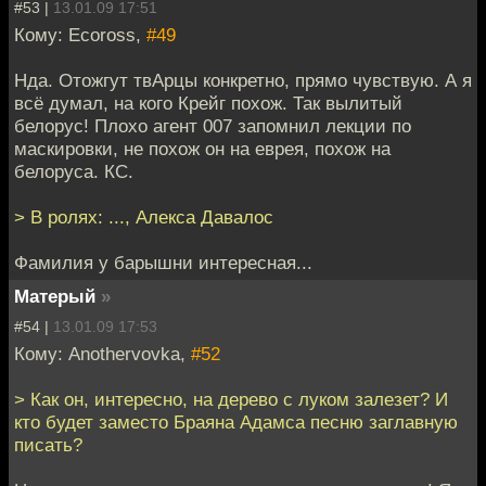
#53 |
13.01.09 17:51
Кому: Ecoross,
#49
Нда. Отожгут твАрцы конкретно, прямо чувствую. А я
всё думал, на кого Крейг похож. Так вылитый
белорус! Плохо агент 007 запомнил лекции по
маскировки, не похож он на еврея, похож на
белоруса. КС.
> В ролях: ..., Алекса Давалос
Фамилия у барышни интересная...
Матерый
»
#54 |
13.01.09 17:53
Кому: Anothervovka,
#52
> Как он, интересно, на дерево с луком залезет? И
кто будет заместо Браяна Адамса песню заглавную
писать?