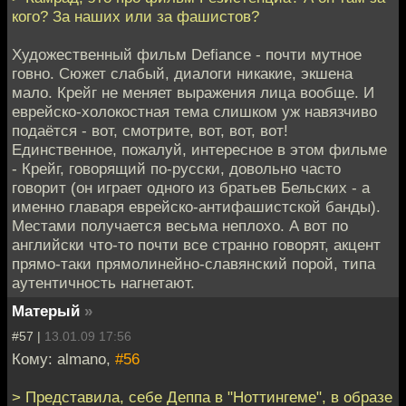
кого? За наших или за фашистов?
Художественный фильм Defiance - почти мутное
говно. Сюжет слабый, диалоги никакие, экшена
мало. Крейг не меняет выражения лица вообще. И
еврейско-холокостная тема слишком уж навязчиво
подаётся - вот, смотрите, вот, вот, вот!
Единственное, пожалуй, интересное в этом фильме
- Крейг, говорящий по-русски, довольно часто
говорит (он играет одного из братьев Бельских - а
именно главаря еврейско-антифашистской банды).
Местами получается весьма неплохо. А вот по
английски что-то почти все странно говорят, акцент
прямо-таки прямолинейно-славянский порой, типа
аутентичность нагнетают.
Матерый
»
#57 |
13.01.09 17:56
Кому: almano,
#56
> Представила, себе Деппа в "Ноттингеме", в образе