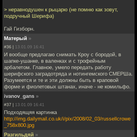
> неравнодушен к рыцарю (не помню как зовут,
подручный Шерифа)
Гай Гизборн.
Матерый
»
#36 |
13.01.09 16:41
И вообще предлагаю снимать Кроу с бородой, в
шапке-ушанке, в валенках и с трофейным
арбалетом. Главное, умело передать работу
шерифского заградотряда и нотингемского СМЕРШа.
Разумеется и те и эти должны быть в краповой
форме и фиолетовых штанах, иначе - не комильфо.
ivanov_gans
»
#37 |
13.01.09 16:41
Подходящяя картинка
http://img.dailymail.co.uk/i/pix/2008/02_03/russellcrowe
_758x800.jpg
Разгильдяй
»