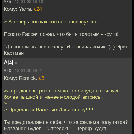
#25 |
13.01.09 16:19
Кому: Yarra,
#24
> А теперь вон как оно всё повернулось.
Просто Рассел понял, что быть толстым - круто!
"Да пошли вы все в жопу! Я красааааавчик!"(с) Эрик
Картман
Ajaj
»
#26 |
13.01.09 16:21
Кому: Romick,
#8
>а продюсеры роют землю Голливуда в поисках
более пышной и менее молодой актрисы.
>
> Предлагаю Валерью Ильинишну!!!!!
Ты представляешь себе, что за фильма получится?
Название будет - "Стрелокъ". Шериф будет