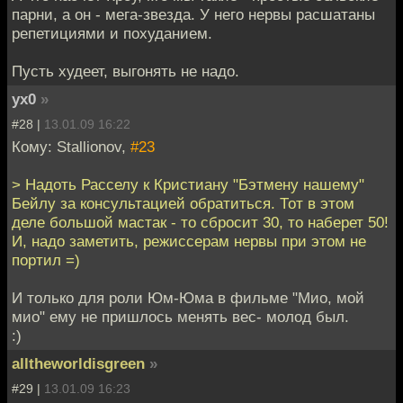
парни, а он - мега-звезда. У него нервы расшатаны
репетициями и похуданием.
Пусть худеет, выгонять не надо.
yx0
»
#28 |
13.01.09 16:22
Кому: Stallionov,
#23
> Надоть Расселу к Кристиану "Бэтмену нашему"
Бейлу за консультацией обратиться. Тот в этом
деле большой мастак - то сбросит 30, то наберет 50!
И, надо заметить, режиссерам нервы при этом не
портил =)
И только для роли Юм-Юма в фильме "Мио, мой
мио" ему не пришлось менять вес- молод был.
:)
alltheworldisgreen
»
#29 |
13.01.09 16:23