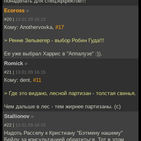
понаделать для спецэффектов!!!
Ecoross
»
#20 |
13.01.09 16:12
Кому: Anothervovka,
#17
> Ренне Зельвегер - выбор Робин Гуда!!!
Ее уже выбрал Харрис в "Аппалузе" :)).
Romick
»
#21 |
13.01.09 16:15
Кому: dent,
#11
> Где это видано, лесной партизан - толстая свинья.
Чем дальше в лес - тем жирнее партизаны. (с)
Stallionov
»
#22 |
13.01.09 16:15
Надоть Расселу к Кристиану "Бэтмену нашему"
Бейлу за консультацией обратиться. Тот в этом