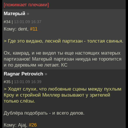
[пожимает плечами]
Матерый
»
#34 |
13.01.09 16:37
Кому: dent,
#11
> Где это видано, лесной партизан - толстая свинья.
Ох, камрад, и не видел ты еще настоящих матерых
партизанов! Матерый партизан никуда не торопится
и по деревьям не летает. КС
Ragnar Petrovich
»
#35 |
13.01.09 16:39
> Ходят слухи, что любовные сцены между пухлым
Кроу и стройной Миллер вызывают у зрителей
только слёзы.
Дублёра подобрать - и всего делов.
Кому: Ajaj,
#26