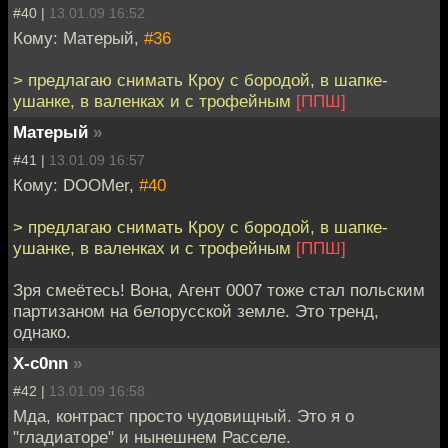
#40 |
13.01.09 16:52
Кому: Матерый,
#36
> предлагаю снимать Кроу с бородой, в шапке-
ушанке, в валенках и с трофейным
[ППШ]
Матерый
»
#41 |
13.01.09 16:57
Кому: DOOMer,
#40
> предлагаю снимать Кроу с бородой, в шапке-
ушанке, в валенках и с трофейным
[ППШ]
Зря смеётесь! Вона, Агент 0007 тоже стал польским
партизаном на белорусской земле. Это тренд,
однако.
X-c0nn
»
#42 |
13.01.09 16:58
Мда, контраст просто чудовищный. Это я о
"гладиаторе" и нынешнем Расселе.