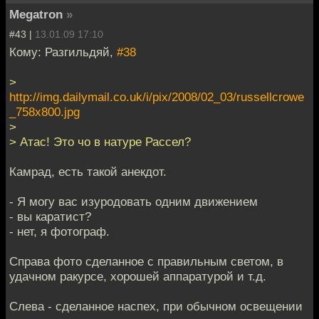
Megatron
»
#43 |
13.01.09 17:10
Кому: Разгильдяй,
#38
>
http://img.dailymail.co.uk/i/pix/2008/02_03/russellcrowe
_758x800.jpg
>
> Атас! Это чо в натуре Рассел?
Камрад, есть такой анекдот.
- Я могу вас изуродовать одним движением
- вы каратист?
- нет, я фотограф.
Справа фото сделанное с правильным светом, в
удачном ракурсе, хорошей аппаратурой и т.д.
Слева - сделанное наспех, при обычном освещении