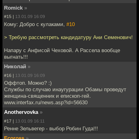
Romick
»
#15 |
13.01.09 16:09
Кому: Добро с кулаками,
#10
> Требую рассмотреть кандидатуру Ани Семенович!
Напару с Анфисой Чеховой. А Рассела вообще
выгнать!!!
Никoлай
»
#16 |
13.01.09 16:09
Оффтоп. Можно? :)
Cлужбы по случаю инаугурации Обамы проведут
женщина-священник и епископ-гей.
www.interfax.ru/news.asp?id=56630
Anothervovka
»
#17 |
13.01.09 16:11
Ренне Зельвегер - выбор Робин Гуда!!!
Ecoross
»