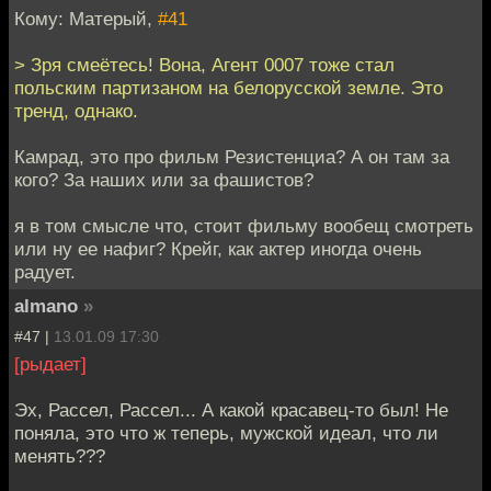
Кому: Матерый,
#41
> Зря смеётесь! Вона, Агент 0007 тоже стал
польским партизаном на белорусской земле. Это
тренд, однако.
Камрад, это про фильм Резистенциа? А он там за
кого? За наших или за фашистов?
я в том смысле что, стоит фильму вообещ смотреть
или ну ее нафиг? Крейг, как актер иногда очень
радует.
almano
»
#47 |
13.01.09 17:30
[рыдает]
Эх, Рассел, Рассел... А какой красавец-то был! Не
поняла, это что ж теперь, мужской идеал, что ли
менять???