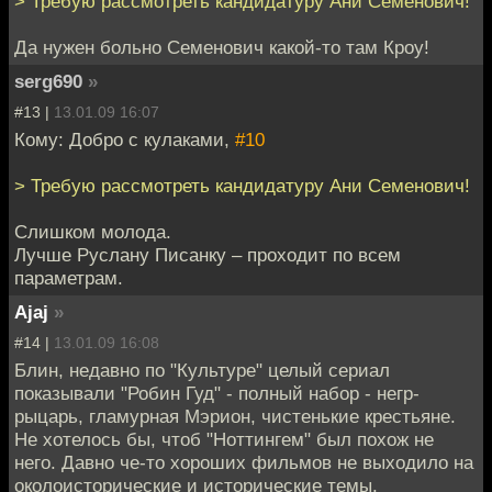
> Требую рассмотреть кандидатуру Ани Семенович!
Да нужен больно Семенович какой-то там Кроу!
serg690
»
#13 |
13.01.09 16:07
Кому: Добро с кулаками,
#10
> Требую рассмотреть кандидатуру Ани Семенович!
Слишком молода.
Лучше Руслану Писанку – проходит по всем
параметрам.
Ajaj
»
#14 |
13.01.09 16:08
Блин, недавно по "Культуре" целый сериал
показывали "Робин Гуд" - полный набор - негр-
рыцарь, гламурная Мэрион, чистенькие крестьяне.
Не хотелось бы, чтоб "Ноттингем" был похож не
него. Давно че-то хороших фильмов не выходило на
околоисторические и исторические темы.