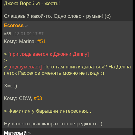
Джека Воробья - жесть!
Слащавый какой-то. Одно слово - румын! (с)
Ecoross
»
#58 |
13.01.09 17:57
Кому: Marina,
#51
>
[приглядывается к Джонни Деппу]
>
>
[недоумевает]
Чего там приглядываться? На Деппа
пяток Расселов сменять можно не глядя ;)
Хм. :)
Кому: CDW,
#53
> Фамилия у барышни интересная...
Ну в некоторых жанрах это не редкость :)
Матерый
»