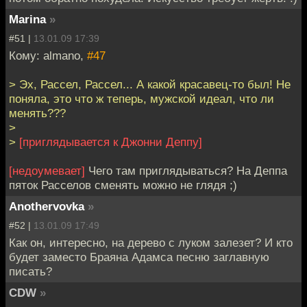
Marina
»
#51 |
13.01.09 17:39
Кому: almano,
#47
> Эх, Рассел, Рассел... А какой красавец-то был! Не
поняла, это что ж теперь, мужской идеал, что ли
менять???
>
>
[приглядывается к Джонни Деппу]
[недоумевает]
Чего там приглядываться? На Деппа
пяток Расселов сменять можно не глядя ;)
Anothervovka
»
#52 |
13.01.09 17:49
Как он, интересно, на дерево с луком залезет? И кто
будет заместо Браяна Адамса песню заглавную
писать?
CDW
»