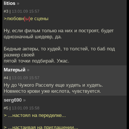
litios
»
#3 |
13.01.09 15:57
>любовн
[ы]
е сцены
Ну, если фильм только на них и построят, будет
однозначный шедевр, да.
Бедные актеры, то худей, то толстей, то баб под
размер своей
пятой точки подбирай. Ужас.
Матерый
»
#4 |
13.01.09 15:57
Ну до Чужого Расселу еще худеть и худеть.
Новместо крови уже кислота, чувствуется.
serg690
»
#5 |
13.01.09 15:58
> ...настоял на переделке...
> ...настаивая на приглашении...