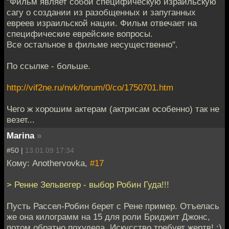
"Фильм являет собой специфическую израильскую
сагу о создании из разобщенных и запуганных
евреев израильской нации. Фильм отвечает на
специфические еврейские вопросы.
Все остальное в фильме несущественно".
По ссылке - больше.
http://vif2ne.ru/nvk/forum/0/co/1750701.htm
Чего ж хорошим актерам (актрисам особенно) так не
везет...
Marina
»
#50 |
13.01.09 17:34
Кому: Anothervovka,
#17
> Ренне Зельвегер - выбор Робин Гуда!!!
Пусть Рассел-Робин берет с Рене пример. Отъелась
же она килограмм на 15 для роли Бриджит Джонс,
потом обратно похудела. Искусство требует жертв! :)