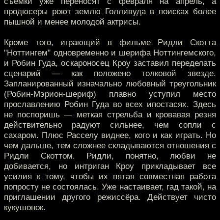
съёмки уже переносят с февраля на апрель, а
продюсеры роют землю Голливуда в поисках более
пышной и менее молодой актрисы.
Кроме того, играющий в фильме Ридли Скотта
"Ноттингем" одновременно и шерифа Ноттингемского,
и Робин Гуда, оскароносец Кроу заставил переделать
сценарий — как положено толковой звезде.
Запланированный изначально любовный треугольник
(Робин-Мэрион-шериф) плавно уступил место
прославлению Робин Гуда во всех ипостасях. Здесь
не поспоришь — меткая стрельба и кровавая резня
действительно радуют сильнее, чем сопли с
сахаром. Плюс Расселу виднее, кого и как играть. Но
чем дальше, тем сложнее складываются отношения с
Ридли Скоттом. Ридли, понятно, любви не
добивается, но интриган Кроу прикладывает все
усилия к тому, чтобы их пятая совместная работа
попросту не состоялась. Уже настаивает, гад такой, на
приглашении другого режиссёра. Действует чисто
кукушонок.