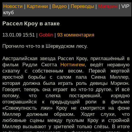
Новости
|
Картинки
|
Видео
|
Переводы
|
Магазин
|
VIP
клуб
Рассел Кроу в атаке
13.01.09 15:51
|
Goblin
|
93 комментария
Прогнило что-то в Шервудском лесу.
Австралийская звезда Рассел Кроу, приглашённый в
фильм Ридли Скотта
Ноттингем
, ведёт неравную
схватку с собственным весом. Первой жертвой
яростной борьбы c салом пала Сиена Миллер,
которая должна была играть роль девицы Мэрион.
Говорят, теперь она играет во что-то другое. И всё
потому, что слегка постаревший, изрядно
отожравшийся к предыдущей роли в фильме
«Совокупность лжи» Кроу не смотрится на фоне
Миллер должным образом. Ходят слухи, что
любовные сцены между пухлым Кроу и стройной
Миллер вызывают у зрителей только слёзы. В итоге