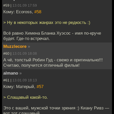
#59 |
13.01.09 17:59
Кому: Ecoross,
#58
> Ну в некоторых жанрах это не редкость :)
Всё равно Химена Бланка Хуэсос - имя по-круче
будет. Где-то встречал.
Muzzlecore
»
#60 |
13.01.09 18:08
А чё, толстый Робин Гуд - свежо и оригинально!!!
Считаю, получится отличный фильм!
almano
»
#61 |
13.01.09 18:13
Кому: Матерый,
#57
> Слащавый какой-то.
Это с вашей, мужской точки зрения :) Киану Ривз —
вот тот слащавый.