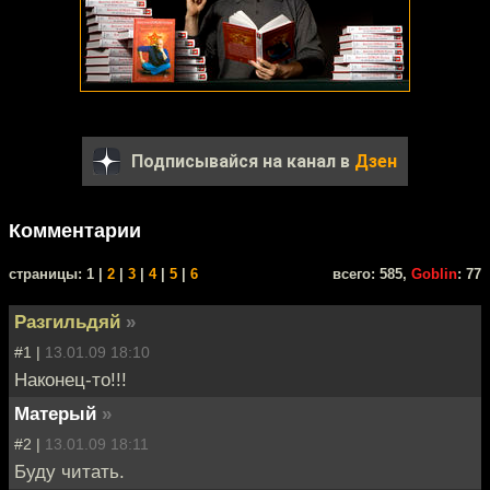
Подписывайся на канал в
Дзен
Комментарии
cтраницы: 1 |
2
|
3
|
4
|
5
|
6
всего: 585,
Goblin
: 77
Разгильдяй
»
#1 |
13.01.09 18:10
Наконец-то!!!
Матерый
»
#2 |
13.01.09 18:11
Буду читать.