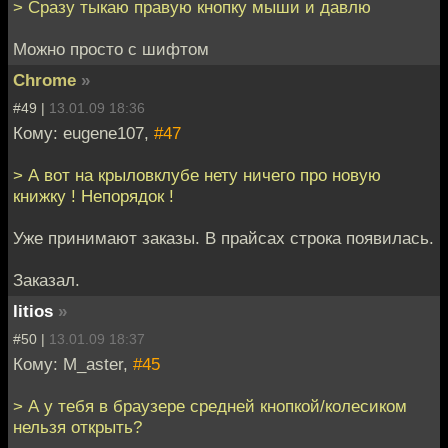
> Сразу тыкаю правую кнопку мыши и давлю
Можно просто с шифтом
Chrome
»
#49 |
13.01.09 18:36
Кому: eugene107,
#47
> А вот на крыловклубе нету ничего про новую
книжку ! Непорядок !
Уже принимают заказы. В прайсах строка появилась.
Заказал.
litios
»
#50 |
13.01.09 18:37
Кому: M_aster,
#45
> А у тебя в браузере средней кнопкой/колесиком
нельзя открыть?