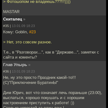
> Фотошопом не владеешь???!!!))))
MASTAR
Скиталец
»
#35 |
13.01.09 18:23
Кому: Goblin,
#23
> Нет, это совсем разное.
Т.е., в "Разговорах...", как в "Державе...", заметки с
сайта и коменты?
Глав Упырь
»
#36 |
13.01.09 18:23
Не, ну это просто Праздник какой-то!!!
(С)"Приключение БуратинЫ"
Дим Юрич, вот что означает лечь пораньше (23:00),
выспаться, хорошо покушать и с хорошим
настроением приступить к работе! :))
Столько новостей за один день!