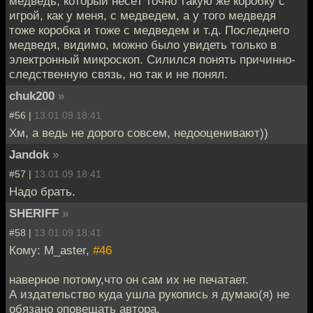
медведь, который несёт точно такую же коробку с
игрой, как у меня, с медведем, а у того медведя
тоже коробка и тоже с медведем и т.д. Последнего
медведя, видимо, можно было увидеть только в
электронный микроскоп. Силился понять причинно-
следственную связь, но так и не понял.
chuk200
»
#56 |
13.01.09 18:41
Хм, а ведь не дорого совсем, недооценивают))
Jandok
»
#57 |
13.01.09 18:41
Надо брать.
SHERIFF
»
#58 |
13.01.09 18:41
Кому: M_aster,
#46
наверное потому,что он сам их не печатает.
А издательство куда ушла рукопись я думаю(я) не
обязано оповещать автора.