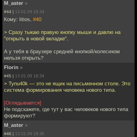
M_aster
»
#44 |
13.01.09 18:34
Кому: litios,
#40
> Сразу тыкаю правую кнопку мыши и давлю на
"открыть в новой вкладке".
А у тебя в браузере средней кнопкой/колесиком
нельзя открыть?
Florin
»
#45 |
13.01.09 18:34
> Tynu40k — это не ящик на письменном столе. Это
cистема формирования человека нового типа.
[Оглядывается]
Не подскажете, где тут у вас человеков нового типа
формируют?
M_aster
»
#46 |
13.01.09 18:35