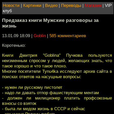
Новости
|
Картинки
|
Видео
|
Переводы
|
Магазин
|
VIP
клуб
Предзаказ книги Мужские разговоры за
жизнь
13.01.09 18:09
|
Goblin
|
585 комментариев
Коротенько:
Книги Дмитрия "Goblina" Пучкова пользуются
неизменным спросом у людей, желающих знать, что
такое хорошо и что такое плохо.
Многие посетители Tynu4ka исследуют архив сайта в
поисках ответов на насущные вопросы:
- нужен ли русскому пистолет
- надо ли давать отпор фашиствующим ментам
- должен ли милиционер платить профсоюзные
взносы со взяток
- была ли медом жизнь в СССР и сейчас
- как нужно Родину любить