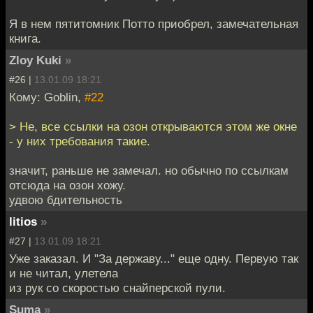
Я в нем пятитомник Потто приобрел, замечательная
книга.
Zloy Kuki
»
#26 |
13.01.09 18:21
Кому: Goblin,
#22
> Не, все ссылки на озон открываются этом же окне
- у них требования такие.
значит, раньше не замечал. но обычно по ссылкам
отсюда на озон хожу.
удвою бдительность
litios
»
#27 |
13.01.09 18:21
Уже заказал. И "За державу..." еще одну. Первую так
и не читал, улетела
из рук со скоростью снайперской пули.
Suma
»