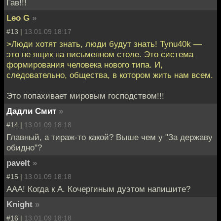
Гав!!!
Leo G
»
#13 |
13.01.09 18:17
>Люди хотят знать, люди будут знать! Tynu40k —
это не ящик на письменном столе. Это cистема
формирования человека нового типа. И,
следовательно, общества, в котором жить нам всем.
Это попахивает мировым господством!!!
Дадли Смит
»
#14 |
13.01.09 18:18
Главный, а тираж-то какой? Выше чем у "За державу
обидно"?
pavelt
»
#15 |
13.01.09 18:18
ААА! Когда к А. Кочергиным дуэтом напишите?
Knight
»
#16 |
13.01.09 18:18