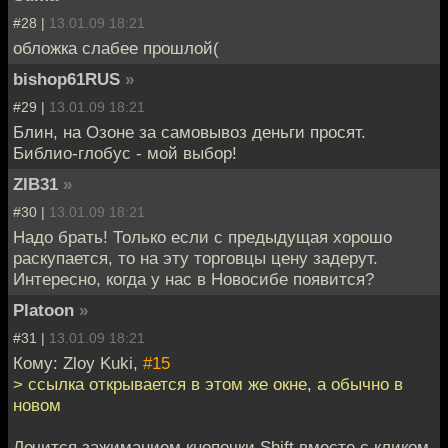
#28 |
13.01.09 18:21
обложка слабее прошлой(
bishop61RUS
»
#29 |
13.01.09 18:21
Блин, на Озоне за самовывоз деньги просят.
Библио-глобус - мой выбор!
ZIB31
»
#30 |
13.01.09 18:21
Надо брать! Только если с предыдущая хорошо
раскупается, то на эту торговцы цену задерут.
Интересно, когда у нас в Новосибе появится?
Platoon
»
#31 |
13.01.09 18:21
Кому: Zloy Kuki,
#15
> ссылка открывается в этом же окне, а обычно в
новом
Лечится зажиманием кнопочки Shift вместе с кликом