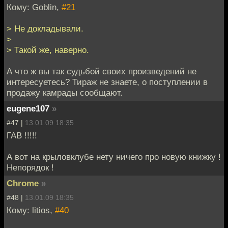
Кому: Goblin,
#21
> Не докладывали.
>
> Такой же, наверно.
А что ж вы так судьбой своих произведений не
интересуетесь? Тираж не знаете, о поступлении в
продажу камрады сообщают.
eugene107
»
#47 |
13.01.09 18:35
ГАВ !!!!!
А вот на крыловклубе нету ничего про новую книжку !
Непорядок !
Chrome
»
#48 |
13.01.09 18:35
Кому: litios,
#40