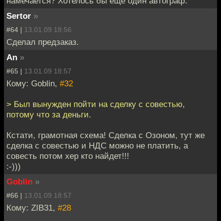
намечается? Хотелось бы еще один автограф.
Sertor
»
#64 |
13.01.09 18:56
Сделал предзаказ.
An
»
#65 |
13.01.09 18:57
Кому: Goblin,
#32
> Был вынужден пойти на сделку с совестью,
потому что за деньги.
Кстати, грамотная схема! Сделка с Озоном, тут же
сделка с совестью и НДС можно не платить, а
совесть потом хер кто найдет!!!
:-)))
Goblin
»
#66 |
13.01.09 18:57
Кому: ZIB31,
#28