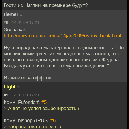
Гости из Наглии на премьере будут?
tiemer
»
#8 |
14.01.09 17:21
Эвона как
http://newsru.com/cinema/14jan2009/ostrov_book.html
Ну и порадовала манагерская осведомленность: "По
мнению коммерческих менеджеров магазинов, это
связано с выходом одноименного фильма Федора
Бондарчука, снятого по этому произведению."
Извините за оффтоп.
Light
»
#9 |
14.01.09 17:21
Кому: Fufendorf,
#5
> А вот не успел забронировать((
Кому: bishop61RUS,
#6
> забронировать не успел