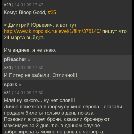
#29 |
14.01.09 17:47
Кому: Bloop Godd,
#25
> Дмитрий Юрьевич, а вот тут
http://www.kinopoisk.ru/level/1/film/378140/
пишут что
24 марта выйдет.
Им виднее, я не знаю.
pReacher
»
#30 |
14.01.09 17:50
И Питер не забыли. Отлично!!!
spark
»
#31 |
14.01.09 17:50
Мля! ну какого... ну нет слов!!!
Лично приезжал в формулу кино европа - сказали
продаем билеты только в день показа.
Позвонил в отдел брони, сказали бронируют
максимум за 2 дня, т.е. в данном случае
забронировать можно не раньше четверга.