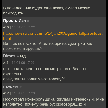
В понедельник будет еще показ, смело можно
приходить.
Просто Изя
»
#10 |
14.01.09 17:22
http://newsru.com/crime/14jan2009/gamerkillparentsus.
html
Вот так вот как то. А вы говорите. Дмитрий как
прокомментируешь?
Dimos
»
мд
#11 |
14.01.09 17:23
вот.. опять ничего не посмотрю, все белеты
скуплены..
спекулянты поднимают голову?!
inwoker
»
#12 |
14.01.09 17:23
Посмотрел Рокенрольщика, фильм интересный. Мне
непоянтно, почему речь русскоговорящих и