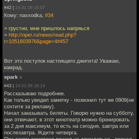
#42 |
14.01.09 18:07
Кому: naxxodka,
#34
> грустно, мне пришлось напряься
>
http://oper.ru/news/read.php?
t=1051603976&page=4#457
Вот это поступок настоящего джигита! Уважаю,
камрад.
spark
»
#43 |
14.01.09 18:14
Рассказываю подробнее.
Как только увидел заметку - позвонил тут же 0909(не
сочтите за рекламу).
Начал заказывать билеты. Говорю нужно на субботу,
они отвечают, в этот кинотеатр можно бронировать
за 2 дня максимум, то есть на сегодня, завтра или
послезавтра. Ждите четверга.
При таком ажиотаже решил не дожидаться - поехал