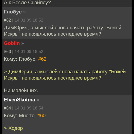
А к Весле Снайпсу?
Глобус
»
#62 |
14.01.09 18:52
ДимЮрич, а мыслей снова начать работу "Божей
Искры" не появлялось последнее время?
Goblin
»
#63 |
14.01.09 18:52
Кому: Глобус,
#62
> ДимЮрич, а мыслей снова начать работу "Божей
Искры" не появлялось последнее время?
Ни малейших.
ElvenSkotina
»
#64 |
14.01.09 18:54
Кому: Muerto,
#60
> Ходор