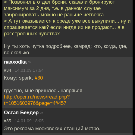
> Позвонил в отдел брони, сказали бронируют
максимум за 2 дня, т.е. в данном случае
забронировать можно не раньше четверга.
> А тут оказывается к среде уже все выкупили... ну и
спрашивается как? если нигде их не продают... я в
расстроенных чувствах.
Ну ты хоть чутка подробнее, камрад: кто, когда, где,
во сколько.
naxxodka
»
#34 |
14.01.09 17:54
Кому: spark,
#30
грустно, мне пришлось напряься
http://oper.ru/news/read.php?
t=1051603976&page=4#457
Остап Бендер
»
#35 |
14.01.09 18:05
Это реклама московских станций метро.