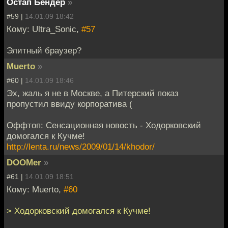
Остап Бендер
»
#59 |
14.01.09 18:42
Кому: Ultra_Sonic,
#57
Элитный браузер?
Muerto
»
#60 |
14.01.09 18:46
Эх, жаль я не в Москве, а Питерский показ
пропустил ввиду корпоратива (
Оффтоп: Сенсационная новость - Ходорковский
домогался к Кучме!
http://lenta.ru/news/2009/01/14/khodor/
DOOMer
»
#61 |
14.01.09 18:51
Кому: Muerto,
#60
> Ходорковский домогался к Кучме!