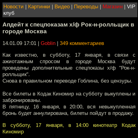
Новости
|
Картинки
|
Видео
|
Переводы
|
Магазин
|
VIP
клуб
Апдейт к спецпоказам х/ф Рок-н-ролльщик в
городе Москва
14.01.09 17:01
|
Goblin
|
349 комментариев
Как известно, в субботу, 17 января, в связи с
ажиотажным спросом в городе Москва будут
проведены дополнительные спецпоказы х/ф "Рок-н-
ролльщик".
Cнова в правильном переводе Гоблина, без цензуры.
Все билеты в Кодак Киномир на субботу выкуплены и
забронированы.
В пятницу, 16 января, в 20:00, вся невыкупленная
бронь будет аннулирована, билеты пойдут в продажу.
В субботу, 17 января, в 14:00 кинотеатр Кодак
Киномир