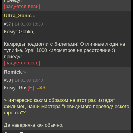
приеду!
[радуется весь]
Ultra_Sonic
»
#57 |
14.01.09 18:39
Кому: Goblin,
Камрады подмогли с билетами! Отличные люди на
тупи4ке. Ура! 1000 километров не расстояние :)
приеду!
[радуется весь]
Romick
»
#58 |
14.01.09 18:40
Кому: Rus
[H]
,
#46
> интересно каким образом на этот раз изгадят
фильмец наши мастера "невидимого переводческого
фронта"?
Да наверняка как обычно.