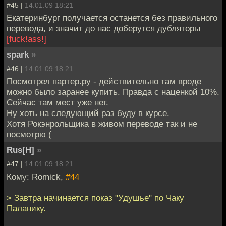
#45 |
14.01.09 18:21
Екатеринбург получается останется без правильного
перевода, и значит до нас доберутся дубляторы
[fuck!ass!]
spark
»
#46 |
14.01.09 18:21
Посмотрел партер.ру - действительно там вроде
можно было заранее купить. Правда с наценкой 10%.
Сейчас там мест уже нет.
Ну хоть на следующий раз буду в курсе.
Хотя Рокэнрольщика в живом переводе так и не
посмотрю (
Rus[H]
»
#47 |
14.01.09 18:21
Кому: Romick,
#44
> Завтра начинается показ "Удушье" по Чаку
Паланику.