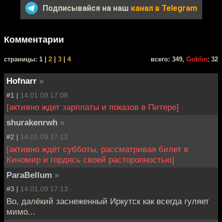
Подписывайся на наш
канал в Telegram
Комментарии
cтраницы: 1 |
2
|
3
|
4
всего: 349,
Goblin
: 32
Hofnarr
»
#1 |
14.01.09 17:08
[активно ждет зарплаты и показов в Питере]
shurakenrwh
»
#2 |
14.01.09 17:13
[активно ждёт субботы, рассматривая билет в
Киномир и гордясь своей расторопностью]
ParaBellum
»
#3 |
14.01.09 17:13
Во, далёкий заснеженный Иркутск как всегда гуляет
мимо...