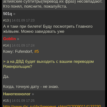
аглийские субтитры(перевод их фраз) несовпадают.
Кто понял, поясните, пожалуйста.
501q
»
#13 |
14.01.09 17:23
А я таки при билете! Буду посмотреть Главного
жЫвьем. Можно завидовать уже
Goblin
»
#14 |
14.01.09 17:24
Кому: Fufendorf,
#5
> а на ДВД будет выходить с вашим переводом
Рокенрольщик?
Да.
Когда, точную дату - не знаю.
Нанотехнолог
»
#15 |
14.01.09 17:25
http://www.rbc.ru/rbcfreenews.shtml?/20090114133230.