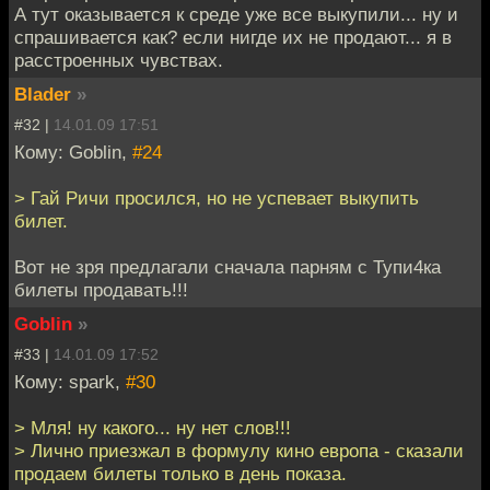
А тут оказывается к среде уже все выкупили... ну и
спрашивается как? если нигде их не продают... я в
расстроенных чувствах.
Blader
»
#32 |
14.01.09 17:51
Кому: Goblin,
#24
> Гай Ричи просился, но не успевает выкупить
билет.
Вот не зря предлагали сначала парням с Тупи4ка
билеты продавать!!!
Goblin
»
#33 |
14.01.09 17:52
Кому: spark,
#30
> Мля! ну какого... ну нет слов!!!
> Лично приезжал в формулу кино европа - сказали
продаем билеты только в день показа.