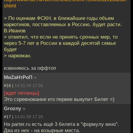
shtml
> По оценкам ФСКН, в ближайшие годы объем
наркотиков, поставляемых в Россию, будет расти.
В.Иванов
> отметил, что если не принять срочных мер, то
через 5-7 лет в России в каждой десятой семье
будет
> наркоман.
извиняюсь за оффтоп
МиZаНтРоП
»
#16 |
14.01.09 17:26
[ждет пятницы]
Это соревнование кто первее выкупит Билет =)
Grozny
»
#17 |
14.01.09 17:26
На parter.ru есть ещё 3 билета в "формулу кино".
Два из них - на козырные места.