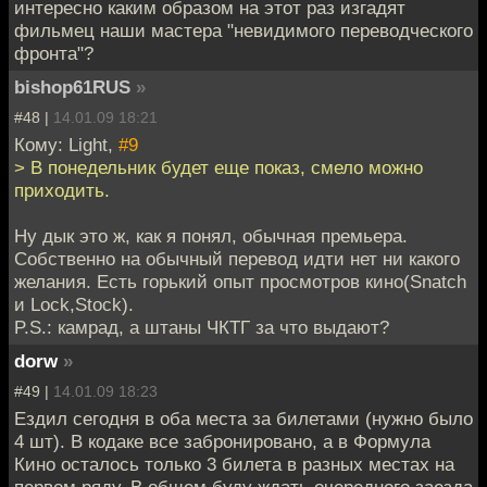
интересно каким образом на этот раз изгадят
фильмец наши мастера "невидимого переводческого
фронта"?
bishop61RUS
»
#48 |
14.01.09 18:21
Кому: Light,
#9
> В понедельник будет еще показ, смело можно
приходить.
Ну дык это ж, как я понял, обычная премьера.
Собственно на обычный перевод идти нет ни какого
желания. Есть горький опыт просмотров кино(Snatch
и Lock,Stock).
P.S.: камрад, а штаны ЧКТГ за что выдают?
dorw
»
#49 |
14.01.09 18:23
Ездил сегодня в оба места за билетами (нужно было
4 шт). В кодаке все забронировано, а в Формула
Кино осталось только 3 билета в разных местах на