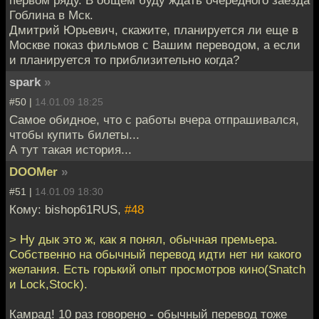
первом ряду. В общем буду ждать очередного заезда
Гоблина в Мск.
Дмитрий Юрьевич, скажите, планируется ли еще в
Москве показ фильмов с Вашим переводом, а если
и планируется то приблизительно когда?
spark
»
#50 |
14.01.09 18:25
Самое обидное, что с работы вчера отпрашивался,
чтобы купить билеты...
А тут такая история...
DOOMer
»
#51 |
14.01.09 18:30
Кому: bishop61RUS,
#48
> Ну дык это ж, как я понял, обычная премьера.
Собственно на обычный перевод идти нет ни какого
желания. Есть горький опыт просмотров кино(Snatch
и Lock,Stock).
Камрад! 10 раз говорено - обычный перевод тоже