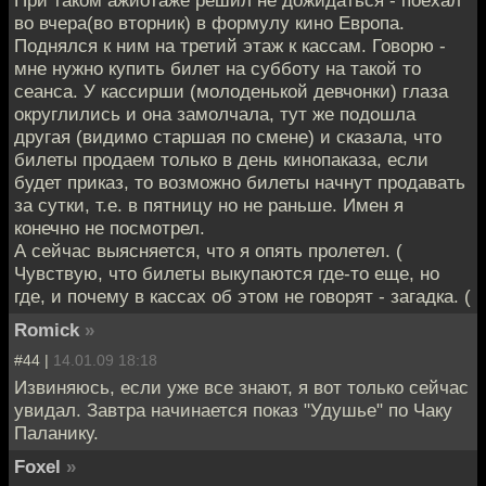
во вчера(во вторник) в формулу кино Европа.
Поднялся к ним на третий этаж к кассам. Говорю -
мне нужно купить билет на субботу на такой то
сеанса. У кассирши (молоденькой девчонки) глаза
округлились и она замолчала, тут же подошла
другая (видимо старшая по смене) и сказала, что
билеты продаем только в день кинопаказа, если
будет приказ, то возможно билеты начнут продавать
за сутки, т.е. в пятницу но не раньше. Имен я
конечно не посмотрел.
А сейчас выясняется, что я опять пролетел. (
Чувствую, что билеты выкупаются где-то еще, но
где, и почему в кассах об этом не говорят - загадка. (
Romick
»
#44 |
14.01.09 18:18
Извиняюсь, если уже все знают, я вот только сейчас
увидал. Завтра начинается показ "Удушье" по Чаку
Паланику.
Foxel
»