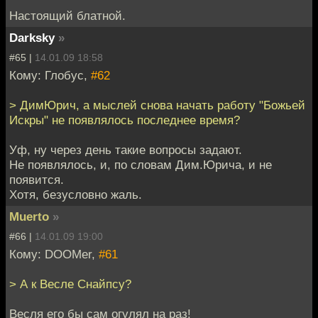
Настоящий блатной.
Darksky
»
#65 |
14.01.09 18:58
Кому: Глобус,
#62
> ДимЮрич, а мыслей снова начать работу "Божьей
Искры" не появлялось последнее время?
Уф, ну через день такие вопросы задают.
Не появлялось, и, по словам Дим.Юрича, и не
появится.
Хотя, безусловно жаль.
Muerto
»
#66 |
14.01.09 19:00
Кому: DOOMer,
#61
> А к Весле Снайпсу?
Весля его бы сам огулял на раз!