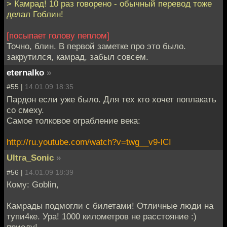
> Камрад! 10 раз говорено - обычный перевод тоже
делал Гоблин!
[посыпает голову пеплом]
Точно, блин. В первой заметке про это было.
закрутился, камрад, забыл совсем.
eternalko
»
#55 |
14.01.09 18:35
Пардон если уже было. Для тех кто хочет поплакать
со смеху.
Самое толковое ограбление века:
http://ru.youtube.com/watch?v=twg__v9-lCI
Ultra_Sonic
»
#56 |
14.01.09 18:39
Кому: Goblin,
Камрады подмогли с билетами! Отличные люди на
тупи4ке. Ура! 1000 километров не расстояние :)