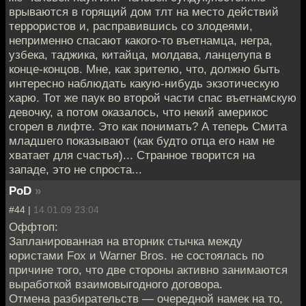
врываются в горящий дом тлт на место действий
террористов и, расправившись со злодеями,
неприменно спасают какого-то въетнамца, негра,
узбека, таджика, китайца, молдава, ланцелупа в
конце-концов. Мне, как зрителю, что, должно быть
интересно наблюдать какую-нибудь экзотическую
харю. Тот же паук во второй части спас въетнамскую
девочку, а потом оказалось, что некий америкос
сгорел в лифте. Это как понимать? А теперь Смита
младшего показывают (как будто отца его нам не
хватает для счастья)... Странное творится на
западе, это не спроста...
PoD
»
#44 |
14.01.09 23:04
Оффтоп:
Запланированная на вторник стычка между
юристами Fox и Warner Bros. не состоялась по
причине того, что две стороны активно занимаются
выработкой взаимовыгодного договора.
Отмена разбирательств — очередной намек на то,