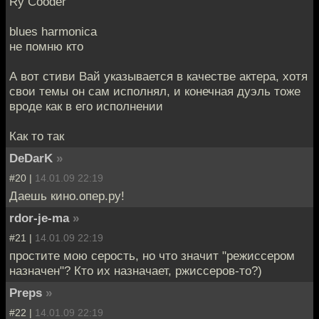
Ry Cooder
blues harmonica
не помню кто
А вот стиви Вай указывается в качестве актера, хотя
свои темы он сам исполнял, и конечная дуэль тоже
вроде как в его исполнении
Как то так
DeDarK
»
#20 |
14.01.09 22:19
Даешь кино.опер.ру!
rdor-je-ma
»
#21 |
14.01.09 22:19
простите мою серость, но что значит "режиссером
назначен"? Кто их назначает, ржиссеров-то?)
Preps
»
#22 |
14.01.09 22:19