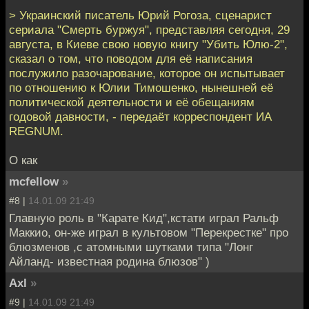
> Украинский писатель Юрий Рогоза, сценарист
сериала "Смерть буржуя", представляя сегодня, 29
августа, в Киеве свою новую книгу "Убить Юлю-2",
сказал о том, что поводом для её написания
послужило разочарование, которое он испытывает
по отношению к Юлии Тимошенко, нынешней её
политической деятельности и её обещаниям
годовой давности, - передаёт корреспондент ИА
REGNUM.
О как
mcfellow
»
#8 |
14.01.09 21:49
Главную роль в "Карате Кид",кстати играл Ральф
Маккио, он-же играл в культовом "Перекрестке" про
блюзменов ,с атомными шутками типа "Лонг
Айланд- известная родина блюзов" )
Axl
»
#9 |
14.01.09 21:49