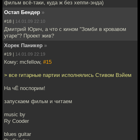
фильм всё-таки, куда ж без хеппи-энда)
Остап Бендер
»
#18 |
14.01.09 22:10
Дмитрий Юрич, а что с кином "Зомби в кровавом
угаре"? Проект жив?
Хорек Паникер
»
#19 |
14.01.09 22:19
Кому: mcfellow,
#15
> все гитарные партии исполнялись Стивом Вэйем
На чЁ поспорим!
запускаем фильм и читаем
music by
Ry Cooder
blues guitar