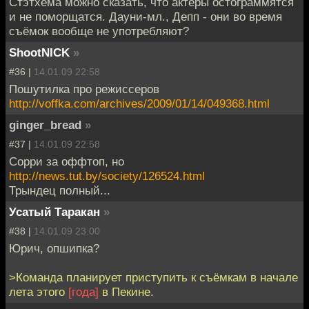
Стэтхема можно сказать, что актеры остограммятся
и не поморщатся. Дауни-мл., Депп - они во время
съёмок вообще не употребляют?
ShootNICK
»
#36 |
14.01.09 22:58
Пошутилка про режиссеров
http://voffka.com/archives/2009/01/14/049368.html
ginger_bread
»
#37 |
14.01.09 22:58
Сорри за оффтоп, но
http://news.tut.by/society/126524.html
Трындец полный...
Усатый Таракан
»
#38 |
14.01.09 23:00
Юрич, опшипка?
>Команда планирует приступить к съёмкам в начале
лета этого
[года]
в Пекине.