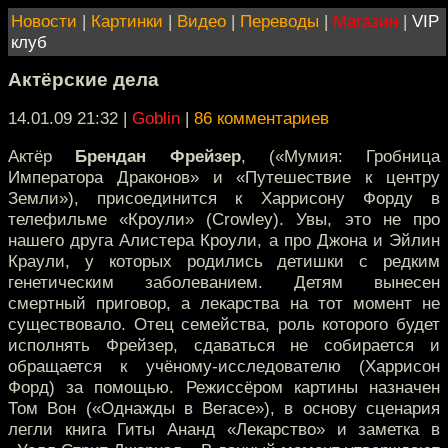
Новости
|
Картинки
|
Видео
|
Переводы
|
Магазин
|
VIP
клуб
Актёрские дела
14.01.09 21:32
|
Goblin
|
86 комментариев
Актёр
Брендан Фрейзер
, («Мумия: Гробница
Императора Драконов» и «Путешествие к центру
Земли»), присоединится к Харрисону Форду в
телефильме «Кроули» (Crowley). Увы, это не про
нашего друга Алистера Кроули, а про Джона и Эйлин
Краули, у которых родились детишки с редким
генетическим заболеванием. Детям вынесен
смертный приговор, а лекарства на тот момент не
существовало. Отец семейства, роль которого будет
исполнять Фрейзер, сдаваться не собирается и
обращается к учёному-исследователю (Харрисон
Форд) за помощью. Режиссёром картины назначен
Том Вон («Однажды в Вегасе»), в основу сценария
легли книга Гиты Ананд «Лекарство» и заметка в