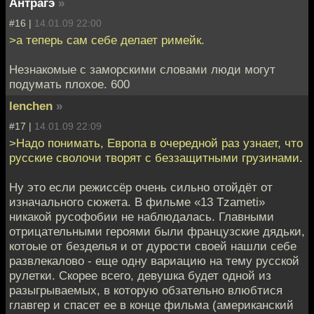
Антрагэ
»
#16 |
14.01.09 22:00
>а теперь сам себе делает римейк.
Незнакомые с заморскими словами люди могут
подумать плохое. 600
lenchen
»
#17 |
14.01.09 22:09
>Надо понимать, Европа в очередной раз узнает, что
русские сволочи творят с беззащитными грузинами.
Ну это если режиссёр очень сильно отойдёт от
изначального сюжета. В фильме «13 Tzameti»
никакой русофобии не наблюдалась. Главными
отрицательными героями были французские дядьки,
котоые от безделья и от дурости своей нашли себе
развлекалово - еще одну вариацию на тему русской
рулетки. Скорее всего, девушка будет одной из
разыгрываемых, в которую обзательно влюбтися
главгер и спасет ее в конце фильма (американский