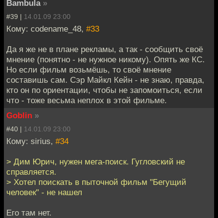
Bambula
»
#39 |
14.01.09 23:00
Кому: codename_48,
#33
Да я же не в плане рекламы, а так - сообщить своё
мнение (понятно - не нужное никому). Опять же КС.
Но если фильм возьмёшь, то своё мнение
составишь сам. Сэр Майкл Кейн - не знаю, правда,
кто он по ориентации, чтобы не запомоиться, если
что - тоже весьма неплох в этой фильме.
Goblin
»
#40 |
14.01.09 23:00
Кому: sirius,
#34
> Дим Юрич, нужен мега-поиск. Гугловский не
справляется.
> Хотел поискать в пыточной фильм "Бегущий
человек" - не нашел
Его там нет.