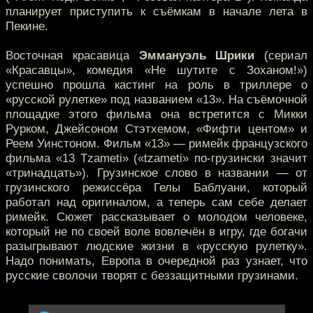
планирует приступить к съёмкам в начале лета в
Пекине.
Восточная красавица
Эммануэль Шрики
(сериал
«Красавцы», комедия «Не шутите с Зоханом!»)
успешно прошла кастинг на роль в триллере о
«русской рулетке» под названием «13». На съёмочной
площадке этого фильма она встретится с Микки
Рурком, Джейсоном Стэтхемом, «Фифти центом» и
Реем Уинстоном. Фильм «13» — римейк французского
фильма «13 Tzameti» («tzameti» по-грузински значит
«тринадцать»). Грузинское слово в названии — от
грузинского режиссёра Гелы Баблуани, который
работал над оригиналом, а теперь сам себе делает
римейк. Сюжет рассказывает о молодом человеке,
который не по своей воле вовлечён в игру, где богачи
разыгрывают людские жизни в «русскую рулетку».
Надо понимать, Европа в очередной раз узнает, что
русские сволочи творят с беззащитными грузинами.