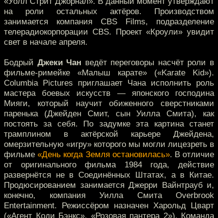
«Уолл Стрит Джорнал». В данный момент утверждают
на роли остальных актёров. Производством
занимается компания CBS Films, подразделение
телерадиокорпорации CBS. Проект «Кроули» увидит
свет в начале апреля.
Бодрый
Джеки Чан
ведёт переговоры насчёт роли в
фильме-римейке «Малыш карате» («Karate Kid»).
Columbia Pictures приглашает Чана исполнить роль
мастера боевых искусств — японского господина
Мияги, который научит обиженного сверстниками
паренька (Джейден Смит, сын Уилла Смита), как
постоять за себя. По задумке эта картина станет
трамплином в актёрской карьере Джейдена,
омерзительную «игру» которого мы могли лицезреть в
фильме
«День когда Земля остановилась»
. В отличие
от оригинального фильма 1984 года, действие
развернётся не в Соединённых Штатах, а в Китае.
Продюсированием занимается Джерри Вайнтрауб и,
конечно, компания Уилла Смита Overbrook
Entertainment. Режиссёром назначен Харольд Цварт
(«Агент Коди Бэнкс», «Розовая пантера 2»). Команда