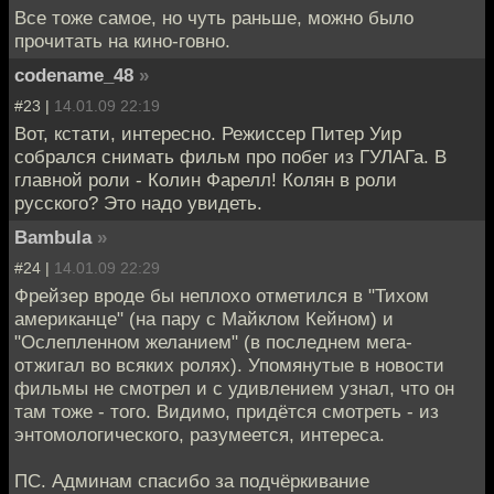
Все тоже самое, но чуть раньше, можно было
прочитать на кино-говно.
codename_48
»
#23 |
14.01.09 22:19
Вот, кстати, интересно. Режиссер Питер Уир
собрался снимать фильм про побег из ГУЛАГа. В
главной роли - Колин Фарелл! Колян в роли
русского? Это надо увидеть.
Bambula
»
#24 |
14.01.09 22:29
Фрейзер вроде бы неплохо отметился в "Тихом
американце" (на пару с Майклом Кейном) и
"Ослепленном желанием" (в последнем мега-
отжигал во всяких ролях). Упомянутые в новости
фильмы не смотрел и с удивлением узнал, что он
там тоже - того. Видимо, придётся смотреть - из
энтомологического, разумеется, интереса.
ПС. Админам спасибо за подчёркивание