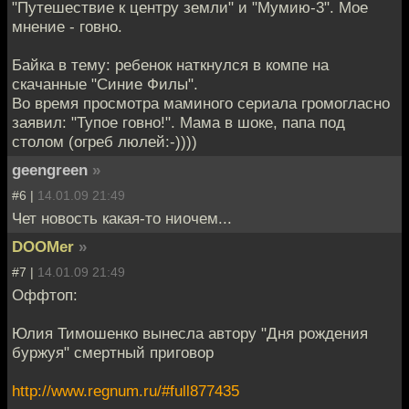
"Путешествие к центру земли" и "Мумию-3". Мое
мнение - говно.
Байка в тему: ребенок наткнулся в компе на
скачанные "Синие Филы".
Во время просмотра маминого сериала громогласно
заявил: "Тупое говно!". Мама в шоке, папа под
столом (огреб люлей:-))))
geengreen
»
#6 |
14.01.09 21:49
Чет новость какая-то ниочем...
DOOMer
»
#7 |
14.01.09 21:49
Оффтоп:
Юлия Тимошенко вынесла автору "Дня рождения
буржуя" смертный приговор
http://www.regnum.ru/#full877435