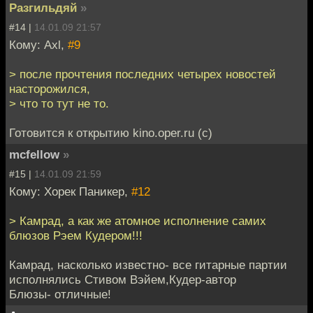
Разгильдяй
»
#14 |
14.01.09 21:57
Кому: Axl,
#9
> после прочтения последних четырех новостей
насторожился,
> что то тут не то.
Готовится к открытию kino.oper.ru (c)
mcfellow
»
#15 |
14.01.09 21:59
Кому: Хорек Паникер,
#12
> Камрад, а как же атомное исполнение самих
блюзов Рэем Кудером!!!
Камрад, насколько известно- все гитарные партии
исполнялись Стивом Вэйем,Кудер-автор
Блюзы- отличные!