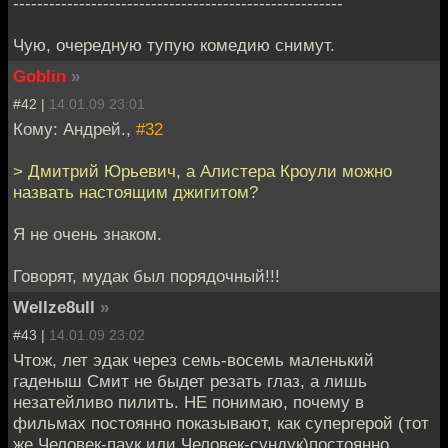
-------------------------------------------------------
Чую, очередную тупую комедию снимут.
Goblin
»
#42 |
14.01.09 23:01
Кому: Андрей.,
#32
> Дмитрий Юрьевич, а Алистера Кроули можно
назвать настоящим джигитом?
Я не очень знаком.
Говорят, мудак был порядочный!!!
Wellze8ull
»
#43 |
14.01.09 23:02
Чтож, лет эдак через семь-восемь маленький
гаденыш Смит не быдет резать глаз, а лишь
незатейливо пилить. НЕ понимаю, почему в
фильмах постоянно показывают, как супергерой (тот
же Человек-паук или Человек-сундук)постоянно