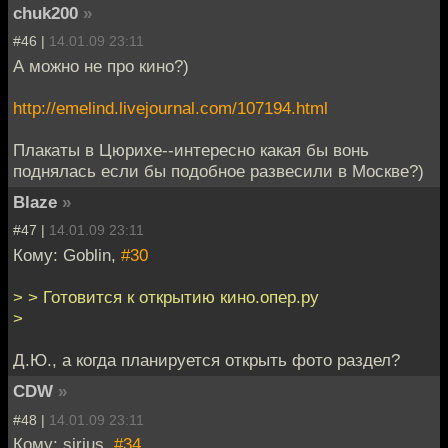
chuk200
»
#46 |
14.01.09 23:11
А можно не про кино?)
http://emelind.livejournal.com/107194.html
Плакаты в Цюрихе--интересно какая бы вонь
поднялась если бы подобное развесили в Москве?)
Blaze
»
#47 |
14.01.09 23:11
Кому: Goblin,
#30
> > Готовится к открытию кино.опер.ру
>
Д.Ю., а когда планируется открыть фото раздел?
CDW
»
#48 |
14.01.09 23:11
Кому: sirius,
#34