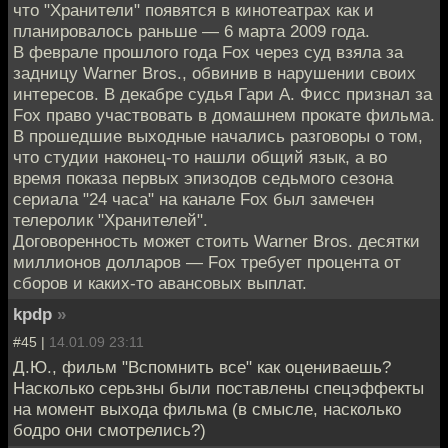
что "Хранители" появятся в кинотеатрах как и
планировалось раньше — 6 марта 2009 года.
В феврале прошлого года Fox через суд взяла за
задницу Warner Bros., обвинив в нарушении своих
интересов. В декабре судья Гари А. Фисс признал за
Fox право участвовать в домашнем прокате фильма.
В прошедшие выходные начались разговоры о том,
что студии наконец-то нашли общий язык, а во
время показа первых эпизодов седьмого сезона
сериала "24 часа" на канале Fox был замечен
телеролик "Хранителей".
Договоренность может стоить Warner Bros. десятки
миллионов долларов — Fox требует процента от
сборов и каких-то авансовых выплат.
kpdp
»
#45 |
14.01.09 23:11
Д.Ю., фильм "Вспомнить все" как оцениваешь?
Насколько серьзны были поставлены спецэффекты
на момент выхода фильма (в смысле, насколько
бодро они смотрелись?)