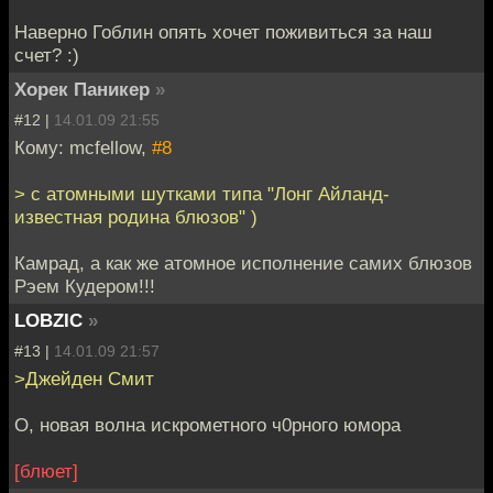
Наверно Гоблин опять хочет поживиться за наш
счет? :)
Хорек Паникер
»
#12 |
14.01.09 21:55
Кому: mcfellow,
#8
> с атомными шутками типа "Лонг Айланд-
известная родина блюзов" )
Камрад, а как же атомное исполнение самих блюзов
Рэем Кудером!!!
LOBZIC
»
#13 |
14.01.09 21:57
>Джейден Смит
О, новая волна искрометного ч0рного юмора
[блюет]