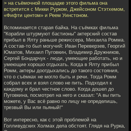
> на съёмочной площадке этого фильма она
встретится с Микки Рурком, Джейсоном Стэтхемом,
«Фифти центом» и Реем Уинстоном.
Вспоминается старая байка. На съёмках фильма
"Корабли штурмуют бастионы" актерский состав
прибыл в Ялту раньше режиссера, Михаила Ромма.
А состав-то был могучий: Иван Переверзев, Георгий
Юматов, Михаил Пуговкин, Владимир Дружников,
Сергей Бондарчук - люди, умеющие работать, но и
умеющие хорошо отдыхать. Когда в Ялту прибыл
Ромм, актеры доотдыхались до такого состояния,
что о съёмках не могло быть и речи. Тогда Ромм
собрал всех и взял слово не пить. Подходил к
каждому и брал честное слово. Когда дошел до
Пуговкина, посмотрел на него и сказал: "А вы пить
можете, у Вас всё равно по лицу не определишь,
трезвый Вы или пьяный!"
Вот интересно, как с этой проблемой на
Голливудских Холмах дела обстоят. Глядя на Рурка,