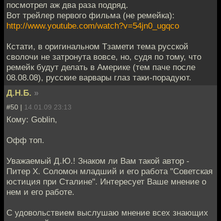
посмотрел аж два раза подряд.
Вот трейлер первого фильма (не ремейка):
http://www.youtube.com/watch?v=54jn0_ugqco
Кстати, в оригинальном Тзамети тема русской
сволочи не затронута вовсе, но, судя по тому, что
ремейк будут делать в Америке (тем паче после
08.08.08), русские варвары глаз таки-порадуют.
Д.Н.Б.
»
#50 |
14.01.09 23:13
Кому: Goblin,
Офф топ.
Уважаемый Д.Ю.! Знаком ли Вам такой автор -
Питер Х. Соломон младший и его работа "Советская
юстиция при Сталине". Интересует Ваше мнение о
нем и его работе.
С удовольствием выслушаю мнение всех знающих