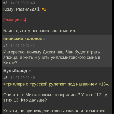
#3 |
14.01.09 21:40
Кому: Разгильдяй,
#2
[смущаясь]
Блин, цытату неправильно отметил.
японский колонок
»
#4 |
14.01.09 21:41
Интересно, почему Джеки наш Чан будет играть
японца, а жить и учить уиллсмитовского сына в
Китае?
Бульбород
»
#5 |
14.01.09 21:49
>триллере о «русской рулетке» под названием «13».
Они что, с Михалковым сговорились? У того "12", у
этих 13. Кто дальше?
Кстати, по принуждению жены скачал и отсмотрел