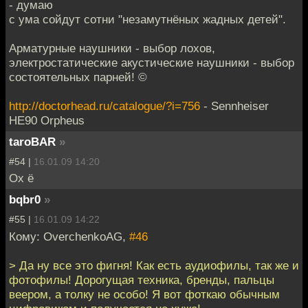
- думаю
с ума сойдут сотни "незамутнёных жадных детей".
Арматурные наушники - выбор лохов,
электростатические акустические наушники - выбор
состоятельных парней! ©
http://doctorhead.ru/catalogue/?i=756
- Sennheiser
HE90 Orpheus
taroBAR
»
#54 |
16.01.09 14:20
Ох ё
bqbr0
»
#55 |
16.01.09 14:22
Кому: OverchenkoAG,
#46
> Да ну все это фигня! Как есть аудиофилы, так же и
фотофилы! Дорогущая техника, бренды, пальцы
веером, а толку не особо! Я вот фоткаю обычным