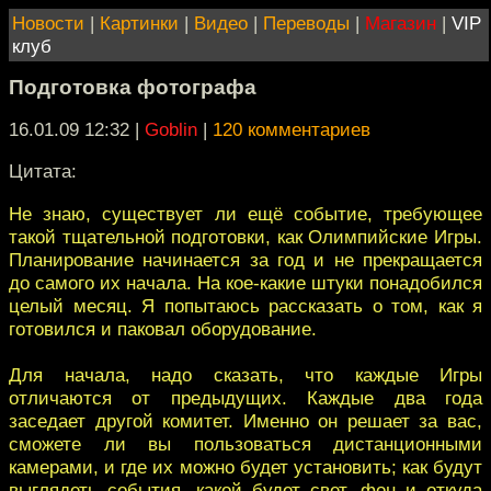
Новости
|
Картинки
|
Видео
|
Переводы
|
Магазин
|
VIP
клуб
Подготовка фотографа
16.01.09 12:32
|
Goblin
|
120 комментариев
Цитата:
Не знаю, существует ли ещё событие, требующее
такой тщательной подготовки, как Олимпийские Игры.
Планирование начинается за год и не прекращается
до самого их начала. На кое-какие штуки понадобился
целый месяц. Я попытаюсь рассказать о том, как я
готовился и паковал оборудование.
Для начала, надо сказать, что каждые Игры
отличаются от предыдущих. Каждые два года
заседает другой комитет. Именно он решает за вас,
сможете ли вы пользоваться дистанционными
камерами, и где их можно будет установить; как будут
выглядеть события, какой будет свет, фон и откуда