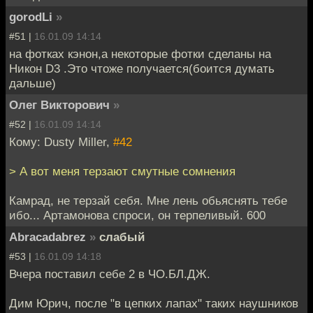
gorodLi
»
#51 |
16.01.09 14:14
на фотках кэнон,а некоторые фотки сделаны на
Никон D3 .Это чтоже получается(боится думать
дальше)
Олег Викторович
»
#52 |
16.01.09 14:14
Кому: Dusty Miller,
#42
> А вот меня терзают смутные сомнения
Камрад, не терзай себя. Мне лень обьяснять тебе
ибо... Артамонова спроси, он терпеливый. 600
Abracadabrez
»
слабый
#53 |
16.01.09 14:18
Вчера поставил себе 2 в ЧО.БЛ.ДЖ.
Дим Юрич, после "в цепких лапах" таких наушников