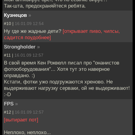
Так-шта, предохраняйтеся ребята.
Кузнецов
»
#10 |
16.01.09 12:54
Ну где же жадные дети?
[открывает пиво, чипсы,
садится поудобнее]
Strongholder
»
#11 |
16.01.09 12:57
В свой время Кен Роквелл писал про "онанистов
фотооборудования"... Хотя тут это наверное
оправдано. :)
Кстати, фотки ужо подгружаются хреново. Не
выдерживают нагрузку серваки, ой не выдерживают!
:-D
FPS
»
#12 |
16.01.09 12:57
[вытирает пот]
Неплохо, неплохо...