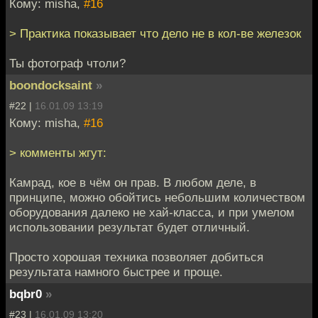
Кому: misha,
#16
> Практика показывает что дело не в кол-ве железок
Ты фотограф чтоли?
boondocksaint
»
#22 |
16.01.09 13:19
Кому: misha,
#16
> комменты жгут:
Камрад, кое в чём он прав. В любом деле, в
принципе, можно обойтись небольшим количеством
оборудования далеко не хай-класса, и при умелом
использовании результат будет отличный.
Просто хорошая техника позволяет добиться
результата намного быстрее и проще.
bqbr0
»
#23 |
16.01.09 13:20