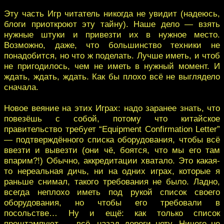
Эту часть Игр читатель никогда не увидит (надеюсь,
блоги приоткроют эту тайну). Наше дело — взять
нужные штуки и привезти их в нужное место.
Возможно, даже, что большинство техники не
понадобится, но что ж поделать. Лучше иметь, и чтоб
не пригодилось, чем не иметь в нужный момент. И
ждать, ждать, ждать. Как бы плохо всё не выглядело
сначала.
Новое веяние на этих Играх: надо заранее знать, что
повезёшь с собой, потому что китайское
правительство требует “Equipment Confirmation Letter”
— подтверждённого списка оборудования, чтобы всё
ввезти и вывезти (они чё, боятся, что мы его там
впарим?!) Обычно, аккредитации хватало. Это какая-
то нереальная дичь, ни на одних играх, которые я
раньше снимал, такого требования не было. Ладно,
всегда неплохо иметь под рукой список своего
оборудования, но чтобы его требовали в
посольстве… Ну и ещё: как только список
проштампуют — всё, назад дороги нету. Ничего не