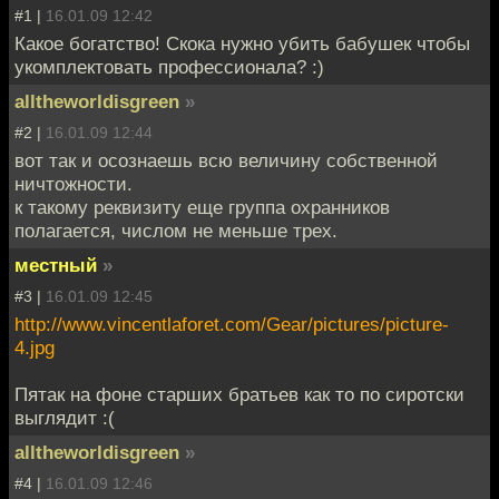
#1 |
16.01.09 12:42
Какое богатство! Скока нужно убить бабушек чтобы
укомплектовать профессионала? :)
alltheworldisgreen
»
#2 |
16.01.09 12:44
вот так и осознаешь всю величину собственной
ничтожности.
к такому реквизиту еще группа охранников
полагается, числом не меньше трех.
местный
»
#3 |
16.01.09 12:45
http://www.vincentlaforet.com/Gear/pictures/picture-
4.jpg
Пятак на фоне старших братьев как то по сиротски
выглядит :(
alltheworldisgreen
»
#4 |
16.01.09 12:46