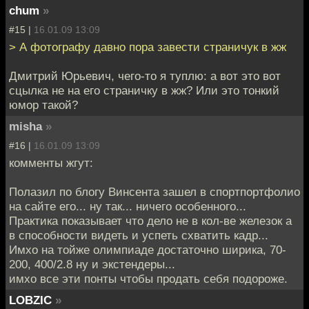
chum
»
#15 |
16.01.09 13:09
> А фотографу давно пора завести страничук в жж
Дмитрий Юрьевич, чего-то я туплю: а вот это вот
сцылка не на его страничку в жж? Или это тонкий
юмор такой?
misha
»
#16 |
16.01.09 13:09
комменты жгут:
Полазил по блогу Винсента зашел в спортпортфолио
на сайте его... ну так... ничего особенного...
Практика показывает что дело не в кол-ве железок а
в способности видеть и успеть схватить кадр...
Имхо на тойже олимпиаде достаточно ширика, 70-
200, 400/2.8 ну и экстендеры...
имхо все эти понты чтобы продать себя подороже.
LOBZIC
»