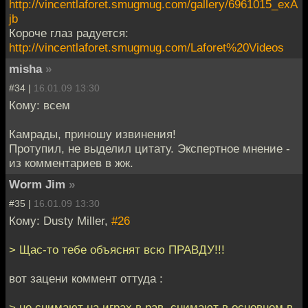
http://vincentlaforet.smugmug.com/gallery/6961015_exA
jb
Короче глаз радуется:
http://vincentlaforet.smugmug.com/Laforet%20Videos
misha
»
#34 |
16.01.09 13:30
Кому: всем
Камрады, приношу извинения!
Протупил, не выделил цитату. Экспертное мнение -
из комментариев в жж.
Worm Jim
»
#35 |
16.01.09 13:30
Кому: Dusty Miller,
#26
> Щас-то тебе объяснят всю ПРАВДУ!!!
вот зацени коммент оттуда :
> не снимают на играх в рав, снимают в основном в