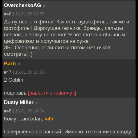
OverchenkoAG
»
#46 |
16.01.09 13:56
Да ну все это фигня! Как есть аудиофилы, так же и
фотофилы! Дорогущая техника, бренды, пальцы
веером, а толку не особо! Я вот фоткаю обычным
цифровиком и получается не хуже!
ЗЫ. Особенно, если фотки потом без очков
смотреть! :)
Barb
»
#47 |
16.01.09 13:56
2 Goblin
подправь
[завести страничук]
Dusty Miller
»
#48 |
16.01.09 14:04
Кому: Landadan,
#45
Совершенно согласный! Именно это я и имел ввиду.