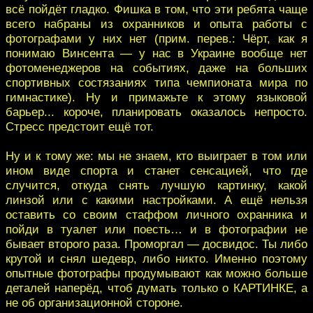
всё пойдёт гладко. Фишка в том, что эти ребята чаще
всего набраны из охранников и опыта работы с
фотографами у них нет (прим. перев.: Чёрт, как я
понимаю Винсента — у нас в Украине вообще нет
фотоменеджеров на событиях, даже на больших
спортивных состязаниях типа чемпионата мира по
гимнастике). Ну и примажьте к этому языковой
барьер... короче, планировать оказалось непросто.
Стресс предстоит ещё тот.
Ну и к тому же: мы не знаем, кто выиграет в том или
ином виде спорта и станет сенсацией, что где
случится, откуда снять лучшую картинку, какой
линзой или с какими настройками. А ещё нельзя
оставить со своим стаффом личного охранника и
пойди в туалет или поесть… и в фотографии не
бывает второго раза. Проморгал — досвидос. Ты либо
крутой и снял шедевр, либо никто. Именно поэтому
опытные фотографы продумывают как можно больше
деталей наперёд, чтоб думать только о КАРТИНКЕ, а
не об организационной стороне.