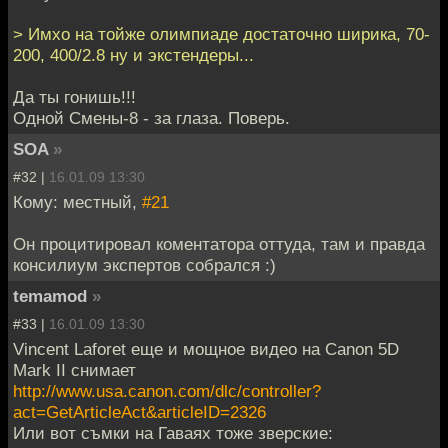
> Имхо на тойже олимпиаде достаточно ширика, 70-
200, 400/2.8 ну и экстендеры...
Да ты гонишь!!!
Одной Смены-8 - за глаза. Поверь.
SOA
»
#32 |
16.01.09 13:30
Кому: местный,
#21
Он процитировал коментатора оттуда, там и правда
консилиум экспертов собрался :)
temamod
»
#33 |
16.01.09 13:30
Vincent Laforet еще и мощное видео на Canon 5D
Mark II снимает
http://www.usa.canon.com/dlc/controller?
act=GetArticleAct&articleID=2326
Или вот съмки на Гаваях тоже зверские: