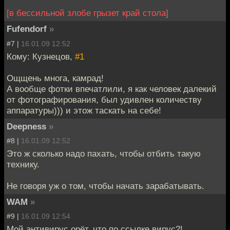
[в бессильной злобе грызет край стола]
Fufendorf
»
#7 |
16.01.09 12:52
Кому: Кузнецов,
#1
Ощщень многа, камрад!
А вообще фотки впечатлили, я как человек далекий
от фотографирования, был удивлен количеству
аппаратуры))) и этож таскать на себе!
Deepness
»
#8 |
16.01.09 12:52
Это ж сколько надо пахать, чтобы отбить такую
технику.
Не говоря уж о том, чтобы начать зарабатывать.
WAM
»
#9 |
16.01.09 12:54
Мой антивирус орёт, что по ссылке вирус?!