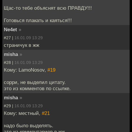
Щас-то тебе объяснят всю ПРАВДУ!!!
Готовься плакать и каяться!!!
Ne4et
»
#27 |
16.01.09 13:29
страничук в жж
misha
»
#28 |
16.01.09 13:29
Кому: LamoNosov,
#19
сорри, не выделил цитату.
это из комментов по ссылке.
misha
»
#29 |
16.01.09 13:29
Кому: местный,
#21
надо было выделять.
это из комментариев в жж.