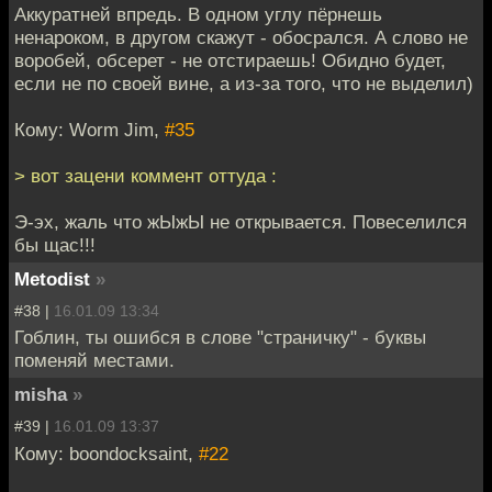
Аккуратней впредь. В одном углу пёрнешь
ненароком, в другом скажут - обосрался. А слово не
воробей, обсерет - не отстираешь! Обидно будет,
если не по своей вине, а из-за того, что не выделил)
Кому: Worm Jim,
#35
> вот зацени коммент оттуда :
Э-эх, жаль что жЫжЫ не открывается. Повеселился
бы щас!!!
Metodist
»
#38 |
16.01.09 13:34
Гоблин, ты ошибся в слове "страничку" - буквы
поменяй местами.
misha
»
#39 |
16.01.09 13:37
Кому: boondocksaint,
#22