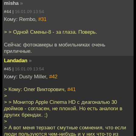
misha
»
#44 |
16.01.09 13:54
Кому: Rembo,
#31
> > Одной Смены-8 - за глаза. Поверь.
Сейчас фотокамеры в мобильниках очень
приличные.
Landadan
»
#45 |
16.01.09 13:54
Кому: Dusty Miller,
#42
> Кому: Олег Викторович,
#41
>
> > Монитор Apple Cinema HD с диагональю 30
дюймов - согласен, не плохой. Но есть аналоги в
других брендах. ;)
>
> А вот меня терзают смутные сомнения, что если
люди пользуются чем-нибудь и у них что-то из