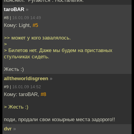
taroBAR
»
#8 |
16.01.09 14:49
Кому: Light,
#5
>> может у кого завалялось.
>
> Билетов нет. Даже мы будем на приставных
стульчиках сидеть.
Жесть :)
alltheworldisgreen
»
#9 |
16.01.09 14:52
Кому: taroBAR,
#8
> Жесть :)
поди, продали свои козырные места задорого!!
dvr
»