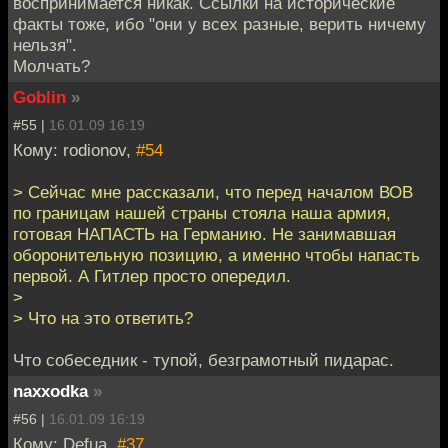
воспринимается никак. Ссылки на исторические
факты тоже, ибо "они у всех разные, верить ничему
нельзя".
Молчать?
Goblin
»
#55 |
16.01.09 16:19
Кому: rodionov,
#54
> Сейчас мне рассказали, что перед началом ВОВ
по границам нашей страны стояла наша армия,
готовая НАПАСТЬ на Германию. Не занимавшая
оборонительную позицию, а именно чтобы напасть
первой. А Гитлер просто опередил.
>
> Что на это ответить?
Что собеседник - тупой, безграмотный пидарас.
naxxodka
»
#56 |
16.01.09 16:19
Кому: Defua,
#37