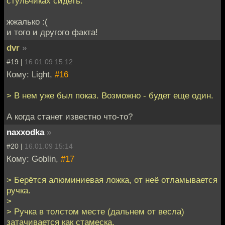
стульчиках сидеть.
жжалько :(
и того и другого факта!
dvr
»
#19 |
16.01.09 15:12
Кому: Light,
#16
> В нем уже был показ. Возможно - будет еще один.
А когда станет известно что-то?
naxxodka
»
#20 |
16.01.09 15:14
Кому: Goblin,
#17
> Берётся алюминиевая ложка, от неё отламывается
ручка.
>
> Ручка в толстом месте (дальнем от весла)
затачивается как стамеска.