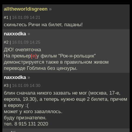
alltheworldisgreen
»
#1 |
16.01.09 14:21
скиньтесь Ричи на билет, пацаны!
naxxodka
»
#2 |
16.01.09 14:25
ДЮ! очепяточка
На премьер
[е]
у фильм "Рок-н-рольщик"
демонстрируется также в правильном живом
переводе Гоблина без цензуры.
naxxodka
»
#3 |
16.01.09 14:30
блин сначала никого зазвать не мог (москва, 17-е,
европа, 19.30), а теперь нужно еще 2 билета, причем
в европу :(
может у кого завалялось.
буду признателен.
тел. 8 915 131 2020