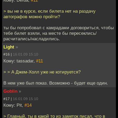
Кому: Defua,
#12
> вы не в курсе, если билета нет на раздачу
автографов можно пройти?
ты бы попробовал с камрадами договориться, чтобы
тебе билет взяли, на месте бы пересеклись/
расчитались/насладились.
Light
»
#16 |
16.01.09 15:10
Кому: tassadar,
#11
> > А Джем-Холл уже не котируется?
В нем уже был показ. Возможно - будет еще один.
Goblin
»
#17 |
16.01.09 15:10
Кому: Pit,
#14
> Главный, ты в какой то из заметок писал, что в