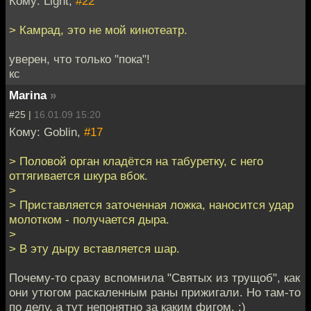
Кому: Light,
#22
> Камрад, это не мой кинотеатр.
уверен, что только "пока"!
кс
Marina
»
#25 |
16.01.09 15:20
Кому: Goblin,
#17
> Половой орган кладётся на табуретку, с него
оттягивается шкура вбок.
>
> Приставляется заточенная ложка, наносится удар
молотком - получается дыра.
>
> В эту дыру вставляется шар.
Почему-то сразу вспомнила "Святых из трущоб", как
они утюгом раскаленным раны прижигали. Но там-то
по делу, а тут непонятно за каким фигом. :)