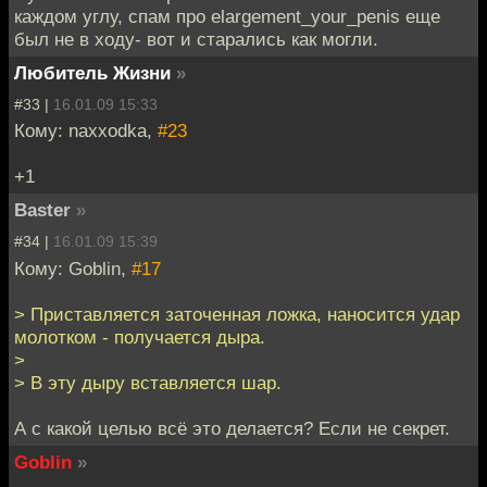
каждом углу, спам про elargement_your_penis еще
был не в ходу- вот и старались как могли.
Любитель Жизни
»
#33 |
16.01.09 15:33
Кому: naxxodka,
#23
+1
Baster
»
#34 |
16.01.09 15:39
Кому: Goblin,
#17
> Приставляется заточенная ложка, наносится удар
молотком - получается дыра.
>
> В эту дыру вставляется шар.
А с какой целью всё это делается? Если не секрет.
Goblin
»