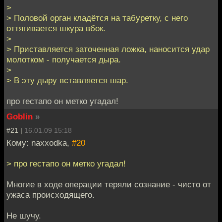
>
> Половой орган кладётся на табуретку, с него
оттягивается шкура вбок.
>
> Приставляется заточенная ложка, наносится удар
молотком - получается дыра.
>
> В эту дыру вставляется шар.
про гестапо он метко угадал!
Goblin
»
#21 |
16.01.09 15:18
Кому: naxxodka,
#20
> про гестапо он метко угадал!
Многие в ходе операции теряли сознание - чисто от
ужаса происходящего.
Не шучу.