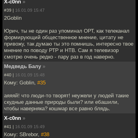
X-c0nn
»
#39 |
16.01.09 15:47
2Goblin
Юрич, ты не один раз упоминал ОРТ, как телеканал
формирующий общественное мнение, цитату не
привожу, так думаю ты это помнишь, интересно твое
мнение по поводу РТР и НТВ. Сам я телевизор
смотрю очень редко - пару раз в год наверно.
Медведь Балу
»
#40 |
16.01.09 15:48
Кому: Goblin,
#35
аяяяй! что люди-то творят! неужели у людей такие
скудные данные природы были? или ебашили,
чтобы наверняка? кошмар все равно блядь.
X-c0nn
»
#41 |
16.01.09 15:49
Кому: SBrebor,
#38