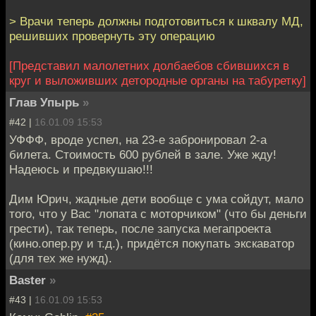
> Врачи теперь должны подготовиться к шквалу МД,
решивших провернуть эту операцию
[Представил малолетних долбаебов сбившихся в
круг и выложивших детородные органы на табуретку]
Глав Упырь
»
#42 |
16.01.09 15:53
УФФФ, вроде успел, на 23-е забронировал 2-а
билета. Стоимость 600 рублей в зале. Уже жду!
Надеюсь и предвкушаю!!!
Дим Юрич, жадные дети вообще с ума сойдут, мало
того, что у Вас "лопата с моторчиком" (что бы деньги
грести), так теперь, после запуска мегапроекта
(кино.опер.ру и т.д.), придётся покупать экскаватор
(для тех же нужд).
Baster
»
#43 |
16.01.09 15:53