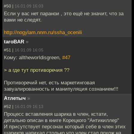
#50 |
16.01.09 16:03
Если у вас нет паранои , это ещё не значит, что за
вами не следят.
http://nogylam.nnm.ru/ssha_ocenili
taroBAR
»
#51 |
16.01.09 16:05
Кому: alltheworldisgreen,
#47
> а где тут противоречия ??
Противоречий нет, есть маркетинговая
завуалированность и манипуляция сознанием!!!
Атлетыч
»
#52 |
16.01.09 16:13
Процесс вставления шарика в член, кстати,
детально описан в книге Корецкого "Антикиллер"
И присутствует персонах который себе в член этих
шариков напихал столько что член стал похож на