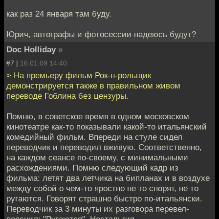
как раз 24 января там буду.
Юрич, автографы и фотосессии надеюсь будут?
Doc Holliday
»
#7 |
16.01.09 14:40
> На премьеру фильм Рок-н-рольщик
демонстрируется также в правильном живом
переводе Гоблина без цензуры.
Помню, в советское время в одном московском
кинотеатре как-то показывали какой-то итальянский
комедийный фильм. Впереди на стуле сидел
переводчик и переводил вживую. Соответственно,
на каждом сеансе по-своему, с минимальными
расхождениями. Помню следующий кадр из
фильма: летят два летчика на бипланах и в воздухе
между собой о чем-то яростно не то спорят, не то
ругаются. Говорят страшно быстро по-итальянски.
Переводчик за 3 минуты их разговора перевел-
пояснил: "Ругаются". Ностальгия.