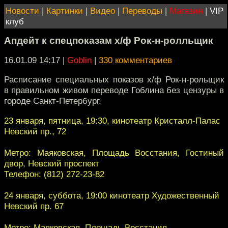
Новости
|
Картинки
|
Видео
|
Переводы
|
Магазин
|
VIP
клуб
Апдейт к спецпоказам х/ф Рок-н-ролльщик
16.01.09 14:17
|
Goblin
|
330 комментариев
Расписание специальных показов х/ф Рок-н-рольщик
в правильном живом переводе Гоблина без цензуры в
городе Санкт-Петербург.
23 января, пятница, 19:30, кинотеатр Кристалл-Палас
Невский пр., 72
Метро: Маяковская, Площадь Восстания, Гостиный
двор, Невский проспект
Телефон: (812) 272-23-82
24 января, суббота, 19:00 кинотеатр Художественный
Невский пр. 67
Метро: Маяковская, Площадь Восстания