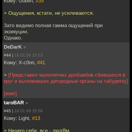
Кому: Goblin,
#35
> Ощущения, кстати, не усиливаются.
Зато видимо полная гамма ощущений при
экзекуции.
Однако.
DeDarK
»
#44 |
16.01.09 15:53
Кому: X-c0nn,
#41
>
[Представил малолетних долбаебов сбившихся в
круг и выложивших детородные органы на табуретку]
[воет]
taroBAR
»
#45 |
16.01.09 15:56
Кому: Light,
#13
> Ничего себе, все - людЯм.