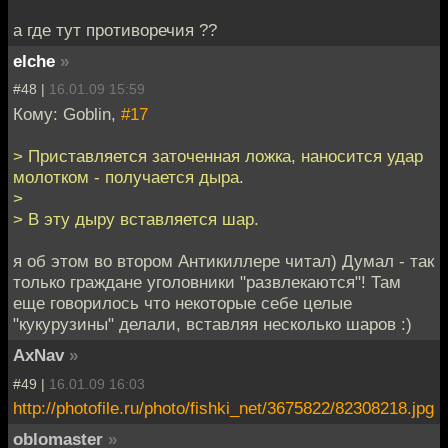
а где тут противоречия ??
elche
»
#48 |
16.01.09 15:59
Кому: Goblin,
#17
> Приставляется заточенная ложка, наносится удар
молотком - получается дыра.
>
> В эту дыру вставляется шар.
я об этом во втором Антикиллере читал) Думал - так
только граждане уголовники "развлекаются"! Там
еще говорилось что некоторые себе целые
"кукурузины" делали, вставляя несколько шаров :)
AxNav
»
#49 |
16.01.09 16:03
http://photofile.ru/photo/fishki_net/3675822/82308218.jpg
oblomaster
»