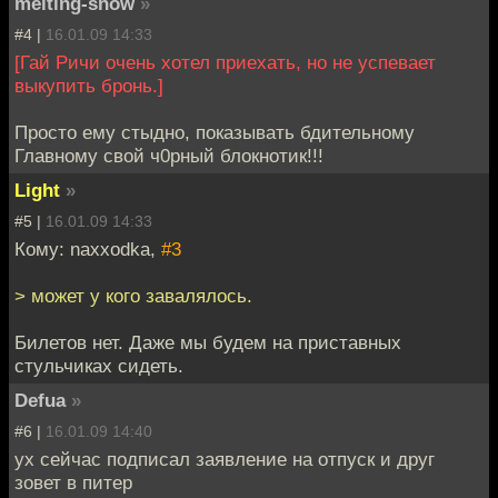
melting-snow
»
#4 |
16.01.09 14:33
[Гай Ричи очень хотел приехать, но не успевает
выкупить бронь.]
Просто ему стыдно, показывать бдительному
Главному свой ч0рный блокнотик!!!
Light
»
#5 |
16.01.09 14:33
Кому: naxxodka,
#3
> может у кого завалялось.
Билетов нет. Даже мы будем на приставных
стульчиках сидеть.
Defua
»
#6 |
16.01.09 14:40
ух сейчас подписал заявление на отпуск и друг
зовет в питер