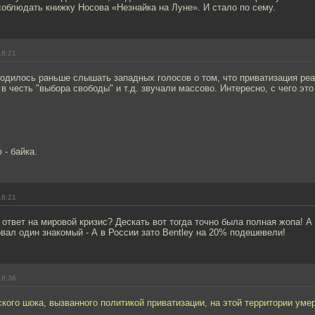
соблюдать книжку Носова «Незнайка на Луне». И стало по сему.
18:21
водилось раньше слышать западных голосов о том, что приватизация ре
 в честь "выбора свободы" и т.д. звучали массово. Интересно, с чего это
 - байка.
18:21
 ответ на мировой кризис? Дескать вот тогда точно была полная жопа! А 
ал один знакомый - А в России зато Bentley на 20% подешевели!
18:36
ского шока, вызванного политикой приватизации, на этой территории ум