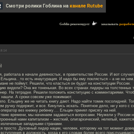
Смотри ролики Гоблина на
канале Rutube
Goblin рекомендует
заказывать
разработ
18:14
)
, работала в начале девяностых, в правительстве России. И вот случил
 Ельцина…то есть инаугурация. И надо бы ему поклясться – а не на чем
ане не поймут. Решили, что класться он будет на конституции России.
цию видели? Она же тоненькая. Во всех странах лидеры на толстенных 
онер. На тетрадке. Решили положить конституцию с комментариями. Что
е нашли. А сроки совсем уже пожимают.
нило. Ельцину же не читать книгу дают. Надо найти томик посолидней. То
ем ручку подержит, и все. Кинулись искать. Понятное дело, ни у кого с с
 оператор вез книжку ребенку…. Ельцин принял присягу на ней.
ствию времени, мы начинаем задаваться вопросами. Неужели у России н
троенный нами капитализм – жесткий, олигархический, нелепый, кажется
е излеченные западными странами.
я просто. Духовный лидер нации, человек, которому на тот момент дов
 вступления в должность, когда к его словам более всего прислушивают