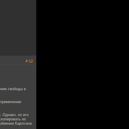
# 12
ение свободы в
 применении
 Однако, по его
скопировать их
избиении Карлсена