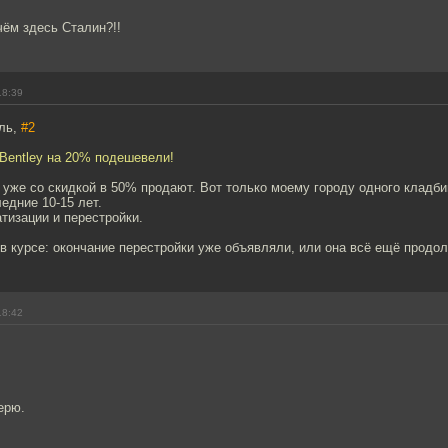
чём здесь Сталин?!!
18:39
ль,
#2
 Bentley на 20% подешевели!
 уже со скидкой в 50% продают. Вот только моему городу одного кладби
ледние 10-15 лет.
тизации и перестройки.
 в курсе: окончание перестройки уже объявляли, или она всё ещё продо
18:42
ерю.