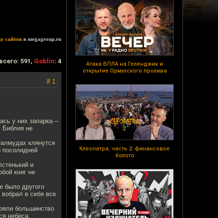
ку сайтов
в megagroup.ru
всего: 591,
Goblin
: 4
Атака БПЛА на Геленджик и
открытие Ормузского пролива
# 1
ась у них запарка –
. Библия не
талмудах клянутся
Клеопатра, часть 2: финансовое
б посолидней
болото
лстенький и
обой книг не
е было другого
 вобрал в себя все
еряли большинство
ся небеса,