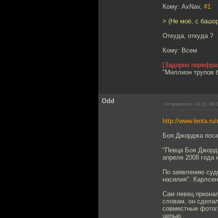
Кому: AxNav,
#1
> (Не моё, с башор
Откуда, откуда ?
Кому: Всем
[Задорно перефра
"Миллион трупов 
Odd
отправлено 16.01.09 
http://www.lenta.ru
Боя Джорджа поса
"Певца Боя Джорд
апреле 2008 года
По заявлению суд
насилия". Карлсе
Сам певец призна
словам, он сделал
совместные фотогр
цепью.