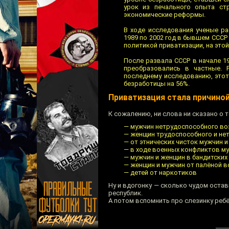
урок из печального опыта ст
экономические реформы.
В ходе исследования ученые р
1989 по 2002 год в бывшем СССР
политикой приватизации, на это
После развала СССР в начале 19
преобразовались в частные. 
последнему исследованию, этот
безработицы на 56%.
Приватизация стала причиной
К сожалению, ни слова ни сказано о 
— мужчин нетрудоспособного во
— женщин трудоспособного и не
— от этнических чисток мужчин 
— в ходе военных конфликтов м
— мужчин и женщин в бандитских
— женщин и мужчин от палёной в
— детей от наркотиков
Ну и вдогонку — сколько чудом оста
республик.
А потом вспомнить про слезинку ребё