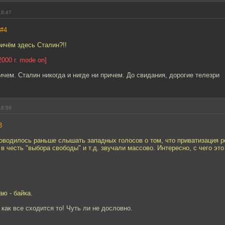
18:47
#4
ричём здесь Сталин?!!
000 г. mode on]
ичем. Сталин никогда и нигде ни причем. До свидания, дорогие телезри
18:56
3
доводилось раньше слышать западных голосов о том, что приватизация 
 в честь "выбора свободы" и т.д. звучали массово. Интересно, с чего это
аю - байка.
 как все сходится то! Чуть ли не дословно.