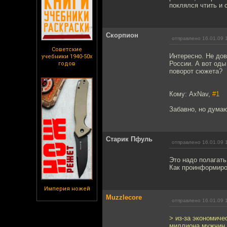
поклялся чтить и 
Скорпион
отправлено 16.01.09 
Советские
Интересно. Не до
учебники 1940-50х
России. А вот оды
годов
поворот сюжета?
Кому: AxNav,
#1
Забавно, но думаю
Старик Пфуль
отправлено 16.01.09 
Это надо полагать
Как проинформиров
Империя ножей
Muzzlecore
отправлено 16.01.09 
> из-за экономиче
миллиона мужчин