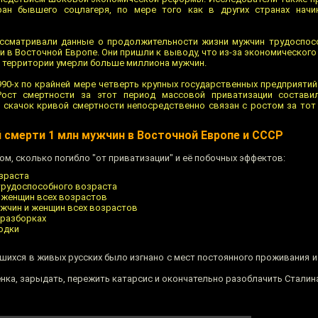
ран бывшего соцлагеря, по мере того как в других странах нач
ассматривали данные о продолжительности жизни мужчин трудоспос
 и в Восточной Европе. Они пришли к выводу, что из-за экономическог
й территории умерли больше миллиона мужчин.
90-х по крайней мере четверть крупных государственных предприятий
Рост смертности за этот период массовой приватизации составил
 скачок кривой смертности непосредственно связан с ростом за тот
 смерти 1 млн мужчин в Восточной Европе и СССР
том, сколько погибло "от приватизации" и её побочных эффектов:
зраста
трудоспособного возраста
и женщин всех возрастов
ужчин и женщин всех возрастов
 разборках
одки
вшихся в живых русских было изгнано с мест постоянного проживания 
нка, зарыдать, пережить катарсис и окончательно разоблачить Сталин