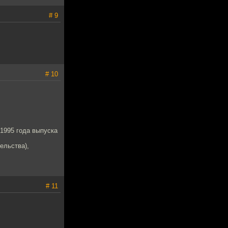
# 9
# 10
 1995 года выпуска
ельства),
# 11