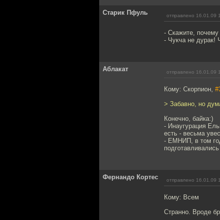
Старик Пфуль
отправлено 16.01.09 
- Скажите, почему
- Чукча не дурак!
Аблакат
отправлено 16.01.09 
Кому: Скорпион,
#
> Забавно, но дум
Конечно, байка:)
- Инаугурация Ель
есть - весьма уве
- ЕМНИП, в том го
подготавливались 
Фернандо Кортес
отправлено 16.01.09 
Кому: Всем
Странно. Вроде бр