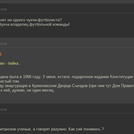
18:56
 нет ни одного чукчи-футболиста?
 Чукча владелец футбольной команды!
18:56
3
аю - байка.
цина была в 1996 году. У меня, кстати, подарочное издание Конституции
систый том.
ду инаугурация в Кремлевском Дворце Съездов (при чем тут Дом Правит
к ней, думаю, не один месяц.
18:56
итанские ученые, а говорят разумно. Как сиё понимать ?