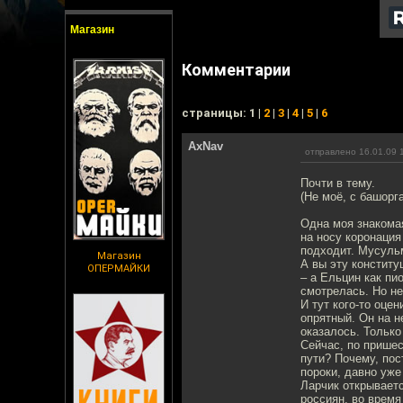
Магазин
Комментарии
cтраницы: 1 |
2
|
3
|
4
|
5
|
6
AxNav
отправлено 16.01.09 
Почти в тему.
(Не моё, с башорга
Одна моя знакомая
на носу коронация
подходит. Мусульм
Магазин
А вы эту конститу
ОПЕРМАЙКИ
– а Ельцин как пи
смотрелась. Но н
И тут кого-то оце
опрятный. Он на н
оказалось. Только
Сейчас, по прише
пути? Почему, пос
пороки, давно уж
Ларчик открываетс
россиян, во время