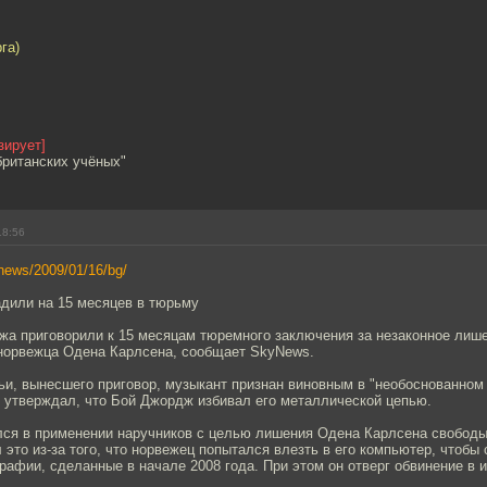
га)
зирует]
британских учёных"
18:56
/news/2009/01/16/bg/
дили на 15 месяцев в тюрьму
жа приговорили к 15 месяцам тюремного заключения за незаконное лиш
 норвежца Одена Карлсена, сообщает SkyNews.
ьи, вынесшего приговор, музыкант признан виновным в "необоснованном
н утверждал, что Бой Джордж избивал его металлической цепью.
лся в применении наручников с целью лишения Одена Карлсена свободы.
 это из-за того, что норвежец попытался влезть в его компьютер, чтобы 
афии, сделанные в начале 2008 года. При этом он отверг обвинение в 