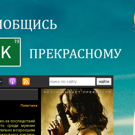
Политика
 из-за последствий
ть среди мужчин
ительно возросшем
призывают извлечь