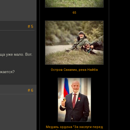
65
# 5
ща уже мало. Вот.
Остров Сахалин, река Найба
лжается?
# 6
Медаль ордена "За заслуги перед