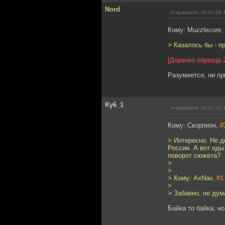
Nord
отправлено 16.01.09 
Кому: Muzzlecore,
> Казалось бы - п
[Доренко образца 2
Разумеется, ни пр
Ky6_1
отправлено 16.01.09 
Кому: Скорпион,
#
> Интересно. Не 
России. А вот оды
поворот сюжета?
>
>
> Кому: AxNav,
#1
>
> Забавно, но дум
Байка то байка, но