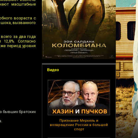
инают масштабные
обного возраста с
о шока, вызванного
 всего за два года
 12,8%. Согласно
 же период уровня
Видео
из бывших братских
а.
Признание Меркель и
возвращение России в большой
спорт