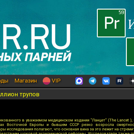
оды
Магазин
VIP
иллион трупов
кованного в уважаемом медицинском издании "Ланцет" (The Lancet ),
нах Восточной Европы и бывшем СССР резко возросла смертнос
оры исследования полагают, что основная вина за это лежит на стрем
следствием шоковой экономической реформы. Исследователи также 