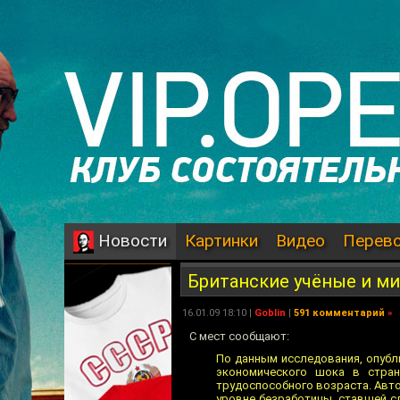
Картинки
Видео
Перев
Новости
Британские учёные и м
16.01.09 18:10 |
Goblin
|
591 комментарий
»
С мест сообщают:
По данным исследования, опубли
экономического шока в стра
трудоспособного возраста. Авт
уровне безработицы, ставшей 