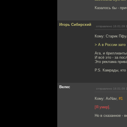
Казалось бы - при
Игорь Сибирский
отправлено 16.01.09 
Кому: Старик Пфу
> А в России зато
Ага, и бриллианты
И всё это - за пос
Это реклама прива
P.S. Камрады, кто
Велес
отправлено 16.01.09 
Кому: AxNav,
#1
[Я умер]
.
Но в сказанное - в