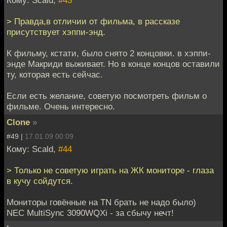
Кому: Scald,
#43
> Правда,в отличии от фильма, в рассказе
присутствует хэппи-энд.
К фильму, кстати, было снято 2 концовки. в хэппи-
энде Макриди выживает. Но в конце концов оставили
ту, которая есть сейчас.
Если есть желание, советую посмотреть фильм о
фильме. Очень интересно.
Clone
»
#49 |
17.01.09 00:09
Кому: Scald,
#44
> Только не советую играть на ЖК мониторе - глаза
в кучу сойдутся.
Мониторы говённые на TN брать не надо было)
NEC MultiSync 3090WQXi - за сбычу нечт!