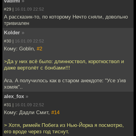
vadiml
»
#29 |
16.01.09 22:52
А рассказик-то, по которому Нечто сняли, довольно
тривиален
Kolder
»
#30 |
16.01.09 22:52
Кому: Goblin,
#2
>Да у них всё было: длинноствол, короткоствол и
даже вертолёт с бонбами!!!
Ага. А получилось как в старом анекдоте: "Усе з'ив
хомяк"..
alex_fox
»
#31 |
16.01.09 22:52
Кому: Дадли Смит,
#14
> Хотя, римейк Побега из Нью-Йорка я посмотрю,
его вроде через год тиснут.