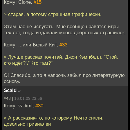
Кому: Clone,
#15
> старая, а потому страшная гграфически.
Этим нас не испугать. Мне вообще нравятся игры
тех лет, тогда издавали много добротных страшилок.
Кому: ...или Белый Кит,
#33
> Лучше рассказ почитай. Джон Кэмпбелл, "Стой,
кто идёт?"/"Кто там?"
О! Спасибо, а то я напрочь забыл про литературную
основу.
Scald
»
#43 |
16.01.09 23:56
Кому: vadiml,
#30
> А рассказик-то, по которому Нечто сняли,
довольно тривиален