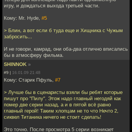
игру, и дождаться выхода третьей части.
Кому: Mr. Hyde,
#5
> Блин, а вот если б туда еще и Хищника с Чужым
забросить...
И не говори, камрад, они оба-два отлично вписались
бы в атмосферу фильма.
SHINNOK
»
#9 |
16.01.09 21:48
Кому: Старик Пфуль,
#7
> Лучше бы в сценаристы взяли бы ребят которые
пишут про "Пилу". Этож надо главный негодяй как
помер две серии назад, а и в пятой всё равно
главный герой! Таким хлопцам не то что Нечто 2,
сиквел Титаника ничего не стоит сделать!
Это точно. После просмотра 5 серии возникает