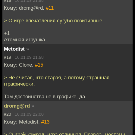
#18 |
16.01.09 21:58
Кому: dromg@rd,
#11
> О игре впечатления сугубо позитивные.
+1
Атомная игрушка.
Metodist
»
#19 |
16.01.09 21:58
Кому: Clone,
#15
> Не считая, что старая, а потому страшная
гграфически.
Там достоинства не в графике, да.
dromg@rd
»
#20 |
16.01.09 22:00
Кому: Metodist,
#13
> Сыграй камрад, игра отличная. Правда, местами