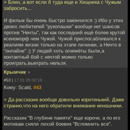
> Блин, а вот если б туда еще и Хищника с Чужым
забросить...
И фильм бы очень быстро закончился :) Ибо у этих
двоих любителей "рукопашки" вообще нет шансов
против "Нечты", так как последний ещё более крутой
ксеноморф чем Чужой. Чужой приспосабливался к
реалиям жизни только на этапе личинки, а Нечто в
"онлайне" :) У людей хоть огнемёты были,а
контактный бой с нечтой можно только
проиграть,выиграть нельзя.
Крымчик
»
#53 |
17.01.09 00:18
Кому: Scald,
#43
> Да рассказик вообще довольно коротенький. Даже
странно,что на него обратили внимание киношники.
Рассказик "В глубине памяти" еще короче, а по его
мотивам сняли лихой боевик "Вспомнить все".