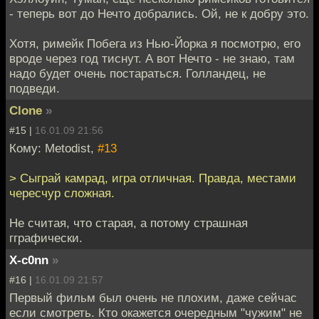
- теперь вот до Нечто добрались. Ой, не к добру это.
Хотя, римейк Побега из Нью-Йорка я посмотрю, его
вроде через год тиснут. А вот Нечто - не знаю, там
надо будет очень постараться. Голландец, не
подведи.
Clone
»
#15 |
16.01.09 21:56
Кому: Metodist,
#13
> Сыграй камрад, игра отличная. Правда, местами
чересчур сложная.
Не считая, что старая, а потому страшная
гграфически.
X-c0nn
»
#16 |
16.01.09 21:57
Первый фильм был очень не плохим, даже сейчас
если смотреть. Кто окажется очередным "чужим" не