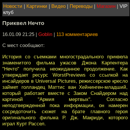
Новости
|
Картинки
|
Видео
|
Переводы
|
Магазин
|
VIP
клуб
Приквел Нечто
16.01.09 21:25
|
Goblin
|
113 комментариев
С мест сообщают:
История со съемками многострадального приквела
знаменитого фильма ужасов Джона Карпентера
"Нечто" получила неожиданное продолжение. Как
утверждает ресурс WorstPreviews со ссылкой на
инсайдеров в Universal Pictures, режиссерское кресло
займет голландец Маттис ван Хейнинген-младший,
который работает вместе с Заком Снайдером над
картиной "Армия мертвых". Согласно
неподтвержденной пока информации, он намерен
сосредоточить сюжет на брате главного героя
оригинального фильма Р. Дж. Макриди, которого
играл Курт Рассел.