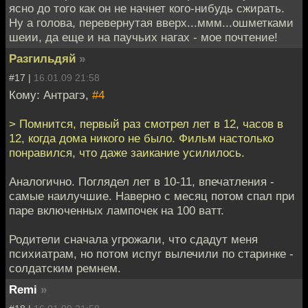
ясно до того как он не начнет кого-нибудь сжирать.
Ну а голова, перевернутая вверх...ммм...ошметками
шеии, да еще и на паучьих нагах - мое почтение!
Разгильдяй
»
#17 |
16.01.09 21:58
Кому: Антрагэ,
#4
> Помнится, первый раз смотрел лет в 12, часов в
12, когда дома никого не было. Фильм настолько
понравился, что даже заикание усилилось.
Аналогично. Поглядел лет в 10-11, впечатления -
самые наилучшие. Наверно с месяц потом спал при
паре включенных лампочек на 100 ватт.
Родители сначала угрожали, что сдадут меня
психиатрам, но потом испуг вылечили по старинке -
солдатским ремнем.
Remi
»