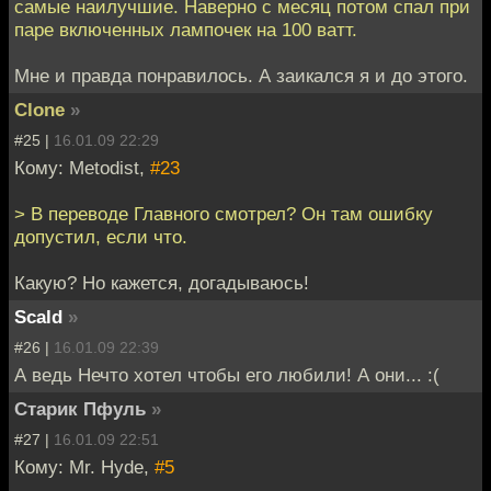
самые наилучшие. Наверно с месяц потом спал при
паре включенных лампочек на 100 ватт.
Мне и правда понравилось. А заикался я и до этого.
Clone
»
#25 |
16.01.09 22:29
Кому: Metodist,
#23
> В переводе Главного смотрел? Он там ошибку
допустил, если что.
Какую? Но кажется, догадываюсь!
Scald
»
#26 |
16.01.09 22:39
А ведь Нечто хотел чтобы его любили! А они... :(
Старик Пфуль
»
#27 |
16.01.09 22:51
Кому: Mr. Hyde,
#5