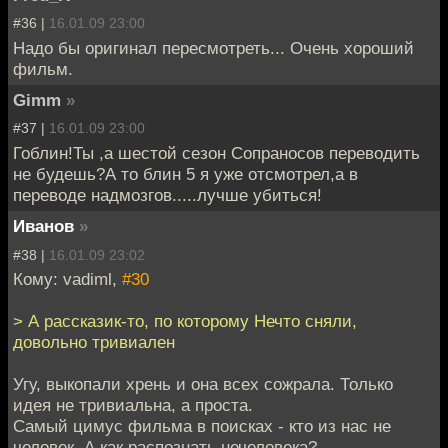
#36 |
16.01.09 23:00
Надо бы оригинал пересмотреть... Очень хороший
фильм.
Gimm
»
#37 |
16.01.09 23:00
Гоблин!Ты ,а шестой сезон Сопраносов переводить
не будешь?А то блин 5 я уже отсмотрел,а в
переводе надмозгов.....лучше убиться!
Иванов
»
#38 |
16.01.09 23:02
Кому: vadiml,
#30
> А рассказик-то, по которому Нечто сняли,
довольно тривиален
Угу, выкопали хрень и она всех сожрала. Только
идея не тривиальна, а проста.
Самый цимус фильма в поисках - кто из нас не
человек. А как распознать нечеловека?