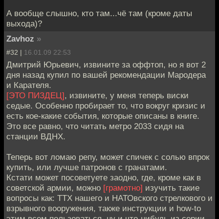
А вообще слышно, кто там...чё там (кроме даты
выхода)?
Zavhoz
»
#32 |
16.01.09 22:53
Дмитрий Юрьевич, извините за оффтоп, но я вот 2
дня назад купил по вашей рекомендации Мародера
и Карателя.
[ЭТО ПИЗДЕЦ]
, извините, у меня теперь виски
седые. Особенно пробирает то, что вокруг кризис и
есть кое-какие события, которые описаны в книге.
Это все равно, что читать метро 2033 сидя на
станции ВДНХ.
Теперь вот ломаю репу, может спичек с солью впрок
купить, или лучше патронов с гранатами.
Кстати может посоветуете заодно, где, кроме как в
советской армии, можно
[грамотно]
изучить такие
вопросы как: ТТХ нашего и НАТОвского стрелкового и
взрывного вооружения, также инструкции и how-to
этим всем пользоваться, ну и что-нибудь из серии