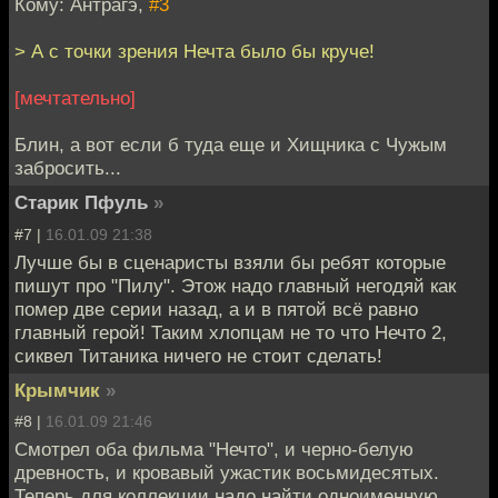
Кому: Антрагэ,
#3
> А с точки зрения Нечта было бы круче!
[мечтательно]
Блин, а вот если б туда еще и Хищника с Чужым
забросить...
Старик Пфуль
»
#7 |
16.01.09 21:38
Лучше бы в сценаристы взяли бы ребят которые
пишут про "Пилу". Этож надо главный негодяй как
помер две серии назад, а и в пятой всё равно
главный герой! Таким хлопцам не то что Нечто 2,
сиквел Титаника ничего не стоит сделать!
Крымчик
»
#8 |
16.01.09 21:46
Смотрел оба фильма "Нечто", и черно-белую
древность, и кровавый ужастик восьмидесятых.
Теперь для коллекции надо найти одноименную