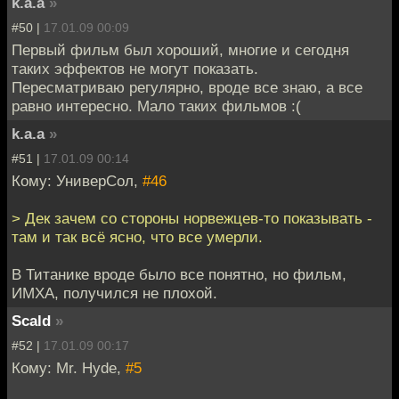
k.a.a
»
#50 |
17.01.09 00:09
Первый фильм был хороший, многие и сегодня
таких эффектов не могут показать.
Пересматриваю регулярно, вроде все знаю, а все
равно интересно. Мало таких фильмов :(
k.a.a
»
#51 |
17.01.09 00:14
Кому: УниверСол,
#46
> Дек зачем со стороны норвежцев-то показывать -
там и так всё ясно, что все умерли.
В Титанике вроде было все понятно, но фильм,
ИМХА, получился не плохой.
Scald
»
#52 |
17.01.09 00:17
Кому: Mr. Hyde,
#5