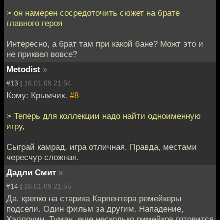
> он намерен сосредоточить сюжет на брате
главного героя
Интересно, а брат там при какой бане? Можт это и
не приквел вовсе?
Metodist
»
#13 |
16.01.09 21:54
Кому: Крымчик,
#8
> Теперь для коллекции надо найти одноименную
игру,
Сыграй камрад, игра отличная. Правда, местами
чересчур сложная.
Дадли Смит
»
#14 |
16.01.09 21:55
Да, крепко на старика Карпентера ремейкеры
подсели. Один фильм за другим. Нападение,
Хэллоуин, Туман, еще несколько римейков готовится