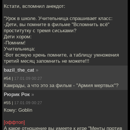
Кстати, вспомнил анекдот:
"Урок в школе. Учительница спрашивает класс:
-Дети, вы помните в фильме "Вспомнить всё"
проститутку с тремя сиськами?
Дети хором:
-Помним!
Учительница:
-Вот всякую хрень помните, а таблицу умножения
третий месяц запомнить не можете!!!
bazil_the_cat
»
#54 |
17.01.09 00:27
Камрады, а что это за фильм - "Армия мертвых"?
Рюрик Рок
»
#55 |
17.01.09 00:27
Кому: Goblin
[оффтоп]
А какое отношение вы имеете к игре "Менты против