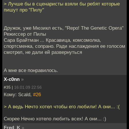
> Лучше бы в сценаристы взяли бы ребят которые
пишут про "Пилу"
Дружок, уже Мюзикл есть, "Repo! The Genetic Opera"
Режиссер от Пилы
Сара Брайтман ... Красавица, комсомолка,
спортсменка, сопрано. Ради наслаждения ее голосом
смотрел, не дали ей развернуться
А мне все понравилось.
X-c0nn
»
#35 |
16.01.09 22:56
Кому: Scald,
#26
> А ведь Нечто хотел чтобы его любили! А они... :(
Скорее Нечно хотело любить всех! А они... :)
Fred_K
»