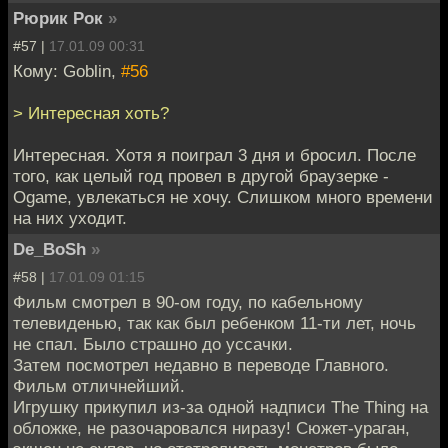
Рюрик Рок
»
#57 |
17.01.09 00:31
Кому: Goblin,
#56
> Интересная хоть?
Интересная. Хотя я поиграл 3 дня и бросил. После
того, как целый год провел в другой браузерке -
Ogame, увлекаться не хочу. Слишком много времени
на них уходит.
De_BoSh
»
#58 |
17.01.09 01:15
Фильм смотрел в 90-ом году, по кабельному
телевиденью, так как был ребенком 11-ти лет, ночь
не спал. Было страшно до уссачки.
Затем посмотрел недавно в переводе Главного.
Фильм отличнейший.
Игрушку прикупил из-за одной надписи The Thing на
обложке, не разочаровался ниразу! Сюжет-ураган,