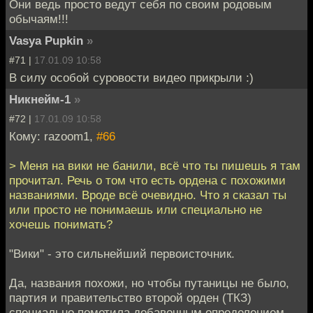
Они ведь просто ведут себя по своим родовым
обычаям!!!
Vasya Pupkin
»
#71 |
17.01.09 10:58
В силу особой суровости видео прикрыли :)
Никнейм-1
»
#72 |
17.01.09 10:58
Кому: razoom1,
#66
> Меня на вики не банили, всё что ты пишешь я там
прочитал. Речь о том что есть ордена с похожими
названиями. Вроде всё очевидно. Что я сказал ты
или просто не понимаешь или специально не
хочешь понимать?
"Вики" - это сильнейший первоисточник.
Да, названия похожи, но чтобы путаницы не было,
партия и правительство второй орден (ТКЗ)
специально пометила добавочным определением