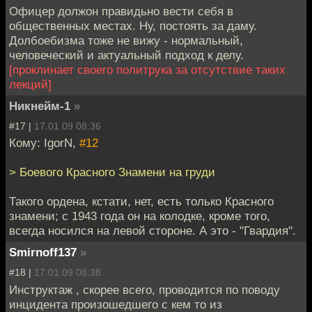
Офицер должон правидьно вести себя в
общественных местах. Ну, постоять за даму.
Долбоебизма тоже не вижу - нормальный,
человеческий и актуальный подход к делу.
[проклинает своего политрука за отсутствие таких
лекций]
Никнейм-1
»
#17 |
17.01.09 08:36
Кому: IgorN,
#12
> Боевого Красного Знамени на груди
Такого ордена, кстати, нет, есть только Красного
знамени; с 1943 года он на колодке, кроме того,
всегда носился на левой стороне. А это - "Гвардия".
Smirnoff137
»
#18 |
17.01.09 08:38
Инструктаж , скорее всего, проводится по поводу
инцидента произошедшего с кем то из