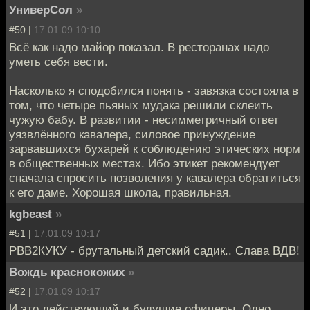
УниверСол
»
#50 |
17.01.09 10:10
Всё как надо майор показал. В ресторанах надо
уметь себя вести.
Насколько я сподобился понять - завязка состояла в
том, что четыре пьяных мудака решили склеить
чужую бабу. В развитии - несимметричный ответ
уязвлённого кавалера, силовое принуждение
зарвавшихся бухарей к соблюдению этических норм
в общественных местах. Ибо этикет рекомендует
сначала спросить позволения у кавалера обратиться
к его даме. Хорошая школа, правильная.
kgbeast
»
#51 |
17.01.09 10:17
РВВ2КУКУ - брутальный детский садик.. Слава ВДВ!
Вождь краснокожих
»
#52 |
17.01.09 10:17
И это действующий и будущие офицеры. Одно