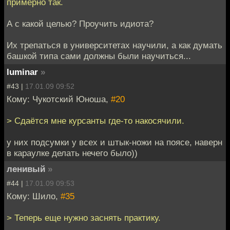
примерно так.
А с какой целью? Проучить идиота?
Их трепаться в университетах научили, а как думать
башкой типа сами должны были научиться...
luminar
»
#43 |
17.01.09 09:52
Кому: Чукотский Юноша,
#20
> Сдаётся мне курсанты где-то накосячили.
у них подсумки у всех и штык-ножи на поясе, наверн
в караулке делать нечего было))
ленивый
»
#44 |
17.01.09 09:53
Кому: Шило,
#35
> Теперь еще нужно заснять практику.