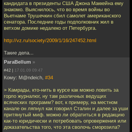
кандидата в президенты США Джона Маккейна ему
знакомо. Выяснилось, что во время войны во
Вьетнаме Трушечкин сбил самолет американского
сенатора. Последние годы подполковник жил в
ветхом домике недалеко от Петербурга.
http://vz.ru/society/2009/1/16/247452.html
Такие дела...
ParaBellum
»
#42 |
17.01.09 09:47
Кому: M@ndeich,
#34
> Камрады, кто-нить в курсе как можно ловить за
горло журналюг, ну там различных ведущих
всяческих программ? вот, к примеру, на местном
канале он ляпнул как говорил Сталин и далее за уши
притянутый миф. можно ли обратиться в редакцию
как-то юридически и потребовать опровержения или
доказательства того, что эта сволочь сморозила?