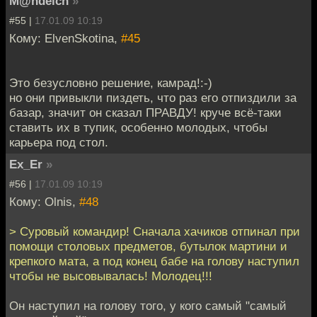
M@ndeich
»
#55 |
17.01.09 10:19
Кому: ElvenSkotina,
#45
Это безусловно решение, камрад!:-)
но они привыкли пиздеть, что раз его отпиздили за
базар, значит он сказал ПРАВДУ! круче всё-таки
ставить их в тупик, особенно молодых, чтобы
карьера под стол.
Ex_Er
»
#56 |
17.01.09 10:19
Кому: Olnis,
#48
> Суровый командир! Сначала хачиков отпинал при
помощи столовых предметов, бутылок мартини и
крепкого мата, а под конец бабе на голову наступил
чтобы не высовывалась! Молодец!!!
Он наступил на голову того, у кого самый "самый