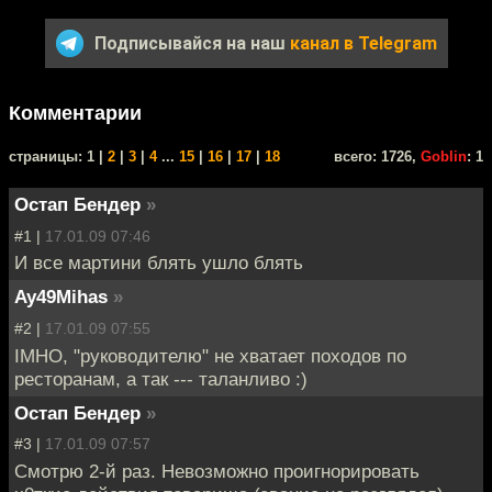
Подписывайся на наш
канал в Telegram
Комментарии
cтраницы: 1 |
2
|
3
|
4
...
15
|
16
|
17
|
18
всего: 1726,
Goblin
: 1
Остап Бендер
»
#1 |
17.01.09 07:46
И все мартини блять ушло блять
Ay49Mihas
»
#2 |
17.01.09 07:55
IMHO, "руководителю" не хватает походов по
ресторанам, а так --- таланливо :)
Остап Бендер
»
#3 |
17.01.09 07:57
Смотрю 2-й раз. Невозможно проигнорировать