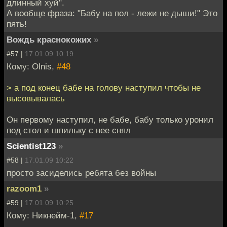
длинный хуй".
А вообще фраза: "Бабу на пол - лежи не дыши!" Это
пять!
Вождь краснокожих
»
#57 |
17.01.09 10:19
Кому: Olnis,
#48
> а под конец бабе на голову наступил чтобы не
высовывалась
Он первому наступил, не бабе, бабу только уронил
под стол и шпильку с нее снял
Scientist123
»
#58 |
17.01.09 10:22
просто засиделись ребята без войны
razoom1
»
#59 |
17.01.09 10:25
Кому: Никнейм-1,
#17