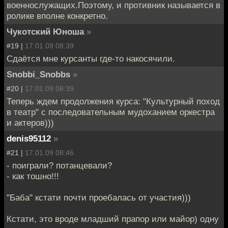
военнослужащих.Поэтому, и противник называется в
ролике вполне конкретно.
Чукотский Юноша
»
#19 |
17.01.09 08:39
Сдаётся мне курсанты где-то накосячили.
Snobbi_Snobbs
»
#20 |
17.01.09 08:39
Теперь ждем продолжения курса: "Культурный поход
в театр" с последовательным мудоханием оркестра
и актеров)))
denis95112
»
#21 |
17.01.09 08:46
- поиграли? потанцевали?
- как тошно!!!
"Баба" кстати почти проебалась от участия)))
Кстати, это вроде младший прапор или майор) одну