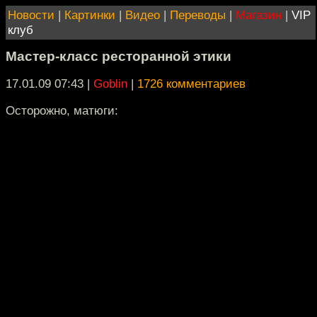
Новости
|
Картинки
|
Видео
|
Переводы
|
Магазин
|
VIP
клуб
Мастер-класс ресторанной этики
17.01.09 07:43
|
Goblin
|
1726 комментариев
Осторожно, матюги: