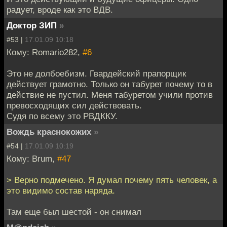
радует, вроде как это ВДВ.
Доктор ЗИП
»
#53 |
17.01.09 10:18
Кому: Romario282,
#6
Это не долбоебизм. Гвардейский прапорщик
действует грамотно. Только он табурет почему то в
действие не пустил. Меня табуретом учили против
превосходящих сил действовать.
Судя по всему это РВДККУ.
Вождь краснокожих
»
#54 |
17.01.09 10:19
Кому: Brum,
#47
> Верно подмечено. Я думал почему пять человек, а
это видимо состав наряда.
Там еще был шестой - он снимал