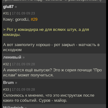
glu87
»
#31 |
17.01.09 09:23
Кому: gorodLi,
#29
> Рот у командира не для всяких штук, а для
команды.
А вот замполиту хорошо - рот закрыл - матчасть в
исходном
ленивый
»
#32 |
17.01.09 09:28
А имеются ещё выпуски? Это ж серия почище "Про
ислам" может получиться.
Brum
»
#33 |
17.01.09 09:28
Склоняюсь к мнению, что это инструктаж после
каких-то событий. Суров - майор.
M@ndeich
»