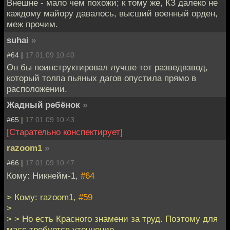
Внешне - мало чем похожи; к тому же, КЗ далеко не
каждому майору давалось, высший военный орден,
меж прочим.
suhai
»
#64 |
17.01.09 10:40
Он бы поинструктировал лучше тот разведвзвод,
который толпа пьяных дагов опустила прямо в
расположении.
Жадный ребёнок
»
#65 |
17.01.09 10:43
[Старательно конспектирует]
razoom1
»
#66 |
17.01.09 10:47
Кому: Никнейм-1,
#64
> Кому: razoom1,
#59
>
> > Но есть Красного знамени за труд. Поэтому для
масс требуется уточнение.