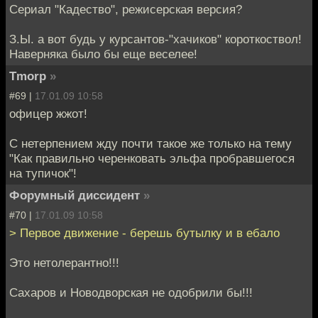
Сериал "Кадество", режисерская версия?
З.Ы. а вот будь у курсантов-"хачиков" короткоствол!
Наверняка было бы еще веселее!
Tmorp
»
#69 |
17.01.09 10:58
офицер жжот!
С нетерпением жду почти такое же только на тему
"Как правильно черенковать эльфа пробравшегося
на тупичок"!
Форумный диссидент
»
#70 |
17.01.09 10:58
> Первое движение - берешь бутылку и в ебало
Это нетолерантно!!!
Сахаров и Новодворская не одобрили бы!!!