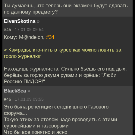
Ты думаешь, что теперь они экзамен будут сдавать
по данному предмету?
ElvenSkotina
»
#45 |
17.01.09 09:54
Кому: M@ndeich,
#34
> Камрады, кто-нить в курсе как можно ловить за
горло журналюг
Находишь журналиста. Сильно бьёшь его под дых,
берёшь за горло двумя руками и орёшь: "Люби
Россию ПИДОР!"
BlackSea
»
#46 |
17.01.09 09:55
Это была репетиция сегодняшнего Газового
форума...
Такую этику за столом надо проводить с этими
еуропейцами и газоворами
Что бы все понятно и ясно