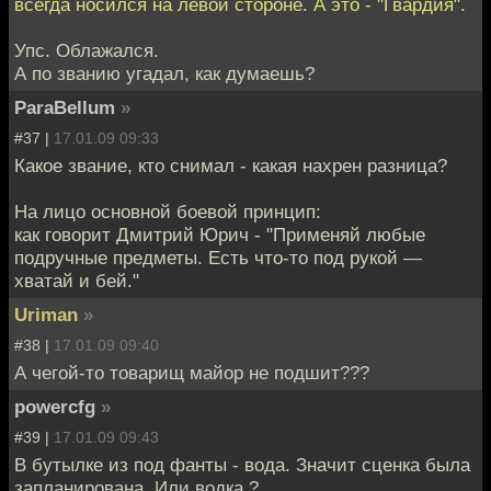
всегда носился на левой стороне. А это - "Гвардия".
Упс. Облажался.
А по званию угадал, как думаешь?
ParaBellum
»
#37 |
17.01.09 09:33
Какое звание, кто снимал - какая нахрен разница?
На лицо основной боевой принцип:
как говорит Дмитрий Юрич - "Применяй любые
подручные предметы. Есть что-то под рукой —
хватай и бей."
Uriman
»
#38 |
17.01.09 09:40
А чегой-то товарищ майор не подшит???
powercfg
»
#39 |
17.01.09 09:43
В бутылке из под фанты - вода. Значит сценка была
запланирована. Или водка ?