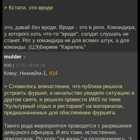
> Кстати, это вроде
это, давай без вроде. Вроде - это в роте. Командира,
у которого хоть что-то "вроде", солдат слушать не
станет. Рот у командира не для всяких штук, а для
команды. (ЦЭ)Беркем "Каратель"
mulder
»
#30 |
17.01.09 09:23
Кому: Никнейм-1,
#14
> Сложилось впечатление, что публика решила
устроить фуршет, а начальство увидело ситуацию в
другом свете, и решило провести ИМЗ по теме
"Культурный отдых в ресторане" на материалах,
предназначенных для обеспечении фуршета.
Такого рода мероприятия проводятся с разрешения
дежурного офицера. И его тоже, естественно,
пригласили. По ходу "за жизнь" и разговорились. :)