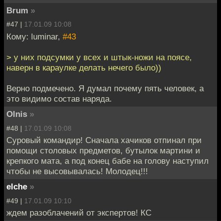
Brum
»
#47 |
17.01.09 10:08
Кому: luminar,
#43
> у них подсумки у всех и штык-ножи на поясе,
наверн в караулке делать нечего было))
Верно подмечено. Я думал почему пять человек, а
это видимо состав наряда.
Olnis
»
#48 |
17.01.09 10:08
Суровый командир! Сначала хачиков отпинал при
помощи столовых предметов, бутылок мартини и
крепкого мата, а под конец бабе на голову наступил
чтобы не высовывалась! Молодец!!!
elche
»
#49 |
17.01.09 10:10
ждем разоблачений от экспертов! КС