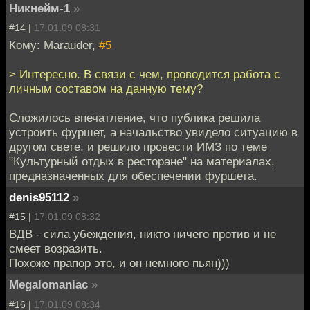
Никнейм-1
»
#14 |
17.01.09 08:31
Кому: Marauder,
#5
> Интересно. В связи с чем, проводится работа с
личным составом на данную тему?
Сложилось впечатление, что публика решила
устроить фуршет, а начальство увидело ситуацию в
другом свете, и решило провести ИМЗ по теме
"Культурный отдых в ресторане" на материалах,
предназначенных для обеспечении фуршета.
denis95112
»
#15 |
17.01.09 08:32
ВДВ - сила убеждения, никто ничего против и не
смеет возразить.
Похоже прапор это, и он немного пьян)))
Megalomaniac
»
#16 |
17.01.09 08:34