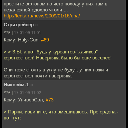
простите офтопом но чето походу у них там в
незалежной сдохло чтоли ...
http://lenta.ru/news/2009/01/16/upa/
Стритрейсер
»
#75 |
17.01.09 11:01
Кому: Huly-Gun,
#69
> > З.Ы. а вот будь у курсантов-"хачиков"
короткоствол! Наверняка было бы еще веселее!
Они тоже стоять в углу не будут, у них ножи и
короткоствол почти наверняка.
Никнейм-1
»
#76 |
17.01.09 11:02
Кому: УниверСол,
#73
> Парни, извините, что вмешиваюсь. Про ордена -
вот тут: