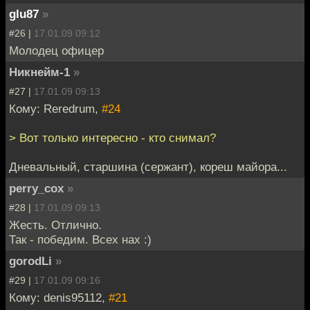
glu87
»
#26 |
17.01.09 09:12
Молодец офицер
Никнейм-1
»
#27 |
17.01.09 09:13
Кому: Reredrum,
#24
> Вот только интересно - кто снимал?
Дневальный, старшина (сержант), кореш майора...
perry_cox
»
#28 |
17.01.09 09:13
Жесть. Отлично.
Так - победим. Всех нах :)
gorodLi
»
#29 |
17.01.09 09:16
Кому: denis95112,
#21