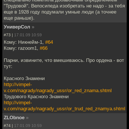
"Трудовой". Велосипеда изобретать не надо - за тебя
еще в 1928 году подумали умные люди (а точнее
еще раньше).
УниверСол
»
#73 |
17.01.09 10:59
Кому: Никнейм-1,
#64
Кому: razoom1,
#66
Парни, извините, что вмешиваюсь. Про ордена - вот
тут:
Красного Знамени
http://vimpel-
v.com/nagrady/nagrady_ussr/or_red_znama.shtml
Трудового Красного Знамени
http://vimpel-
v.com/nagrady/nagrady_ussr/or_trud_red_znamya.shtml
ZLObnoe
»
#74 |
17.01.09 10:59