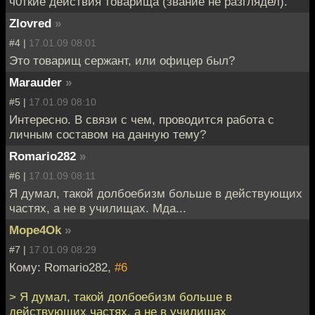
ч0ткие действия товарища (звание не разглядел).
Zlovred
»
#4 |
17.01.09 08:01
Это товарищ сержант, или офицер был?
Marauder
»
#5 |
17.01.09 08:10
Интересно. В связи с чем, проводится работа с
личным составом на данную тему?
Romario282
»
#6 |
17.01.09 08:11
Я думал, такой долбоебизм больше в действующих
частях, а не в училищах. Мда...
Mope4Ok
»
#7 |
17.01.09 08:29
Кому: Romario282,
#6
> Я думал, такой долбоебизм больше в
действующих частях, а не в училищах