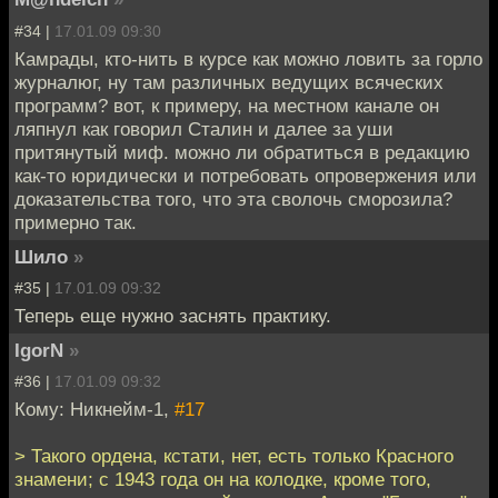
#34 |
17.01.09 09:30
Камрады, кто-нить в курсе как можно ловить за горло
журналюг, ну там различных ведущих всяческих
программ? вот, к примеру, на местном канале он
ляпнул как говорил Сталин и далее за уши
притянутый миф. можно ли обратиться в редакцию
как-то юридически и потребовать опровержения или
доказательства того, что эта сволочь сморозила?
примерно так.
Шило
»
#35 |
17.01.09 09:32
Теперь еще нужно заснять практику.
IgorN
»
#36 |
17.01.09 09:32
Кому: Никнейм-1,
#17
> Такого ордена, кстати, нет, есть только Красного
знамени; с 1943 года он на колодке, кроме того,