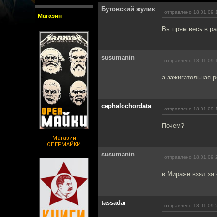
Бутовский жулик
отправлено 18.01.09 
Магазин
Вы прям весь в ра
susumanin
отправлено 18.01.09 
а зажигательная р
cephalochordata
отправлено 18.01.09 
Почем?
Магазин
ОПЕРМАЙКИ
susumanin
отправлено 18.01.09 
в Мираже взял за 
tassadar
отправлено 18.01.09 