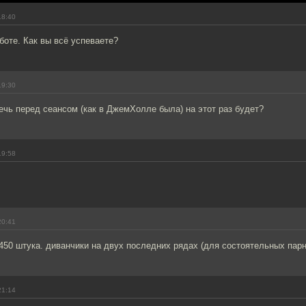
18:40
боте. Как вы всё успеваете?
19:30
ечь перед сеансом (как в ДжемХолле была) на этот раз будет?
19:58
20:41
450 штука. диванчики на двух последних рядах (для состоятельных парн
21:14