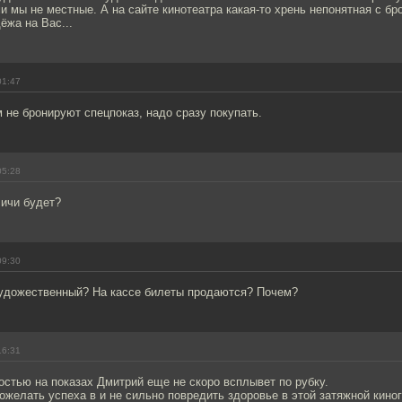
ми мы не местные. А на сайте кинотеатра какая-то хрень непонятная с б
ёжа на Вас...
01:47
не бронируют спецпоказ, надо сразу покупать.
05:28
Ричи будет?
09:30
Художественный? На кассе билеты продаются? Почем?
16:31
ностью на показах Дмитрий еще не скоро всплывет по рубку.
ожелать успеха в и не сильно повредить здоровье в этой затяжной кино