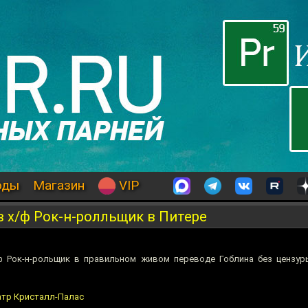
оды
Магазин
VIP
 х/ф Рок-н-ролльщик в Питере
ф Рок-н-рольщик в правильном живом переводе Гоблина без цензур
еатр Кристалл-Палас