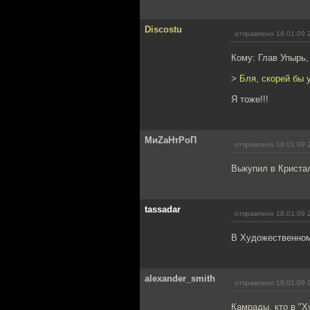
Discostu
отправлено 18.01.09 
Кому: Глав Упырь
> Бля, скорей бы у
Я тоже!!!
МиZаНтРоП
отправлено 18.01.09 
Выкупил в Кристал
tassadar
отправлено 18.01.09 
В Художественном 
alexander_smith
отправлено 19.01.09 
Камрады, кто в "Х