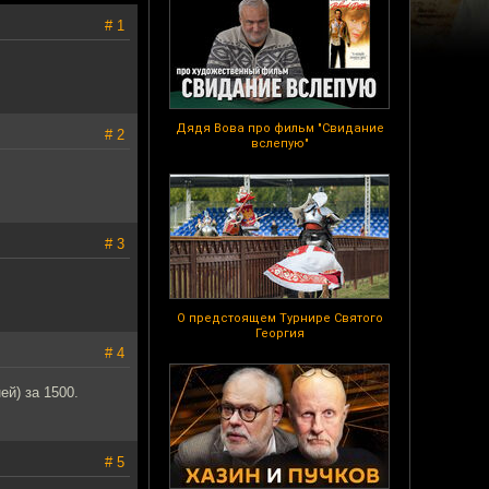
# 1
Дядя Вова про фильм "Свидание
# 2
вслепую"
# 3
О предстоящем Турнире Святого
Георгия
# 4
ей) за 1500.
# 5