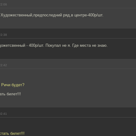
22:06
 Художественный,предпоследний ряд,в центре-400р/шт.
22:38
жетсвенный - 400р/шт. Покупал не я. Где места не знаю.
22:42
й Ричи будет?
ть билет!!!
02:41
тать билет!!!