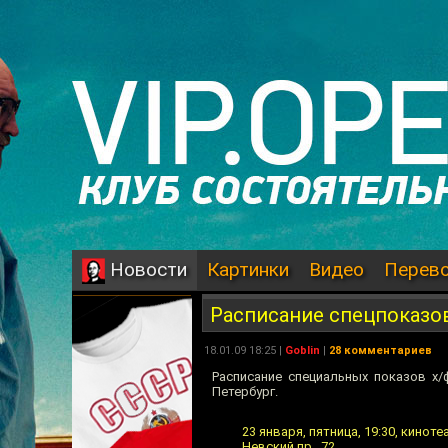
Картинки
Видео
Перев
Новости
Расписание спецпоказов
18.01.09 18:25 |
Goblin
|
28 комментариев
Расписание специальных показов х/
Петербург.
23 января, пятница, 19:30, кинот
Невский пр., 72