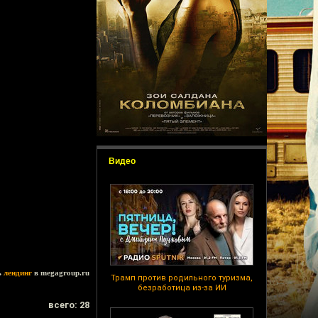
Видео
ь
лендинг
в megagroup.ru
Трамп против родильного туризма,
безработица из-за ИИ
всего: 28