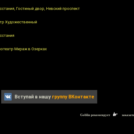
стания, Гостиный двор, Невский проспект
еатр Художественный
сстания
инотеатр Мираж в Озерках
Вступай в нашу
группу ВКонтакте
Goblin рекомендует
заказат