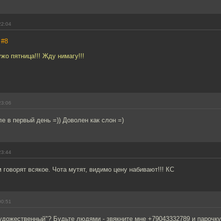
22:04
,
#8
жо пятница!!! Жду нимагу!!!
23:06
е в первый день =)) Доволен как слон =)
23:44
говорят всякое. Чота мутят, видимо цену набивают!!! КС
00:51
удожественный"? Будьте людями - звякните мне +79043332789 и парочку