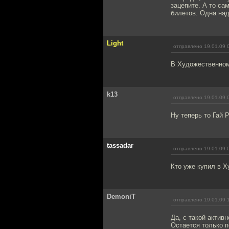
зацепите. А то са
билетов. Одна над
Light
отправлено 19.01.09 
В Художественном 
k13
отправлено 19.01.09 
Ну теперь то Гай 
tassadar
отправлено 19.01.09 
Кто уже купил в 
DemoniT
отправлено 19.01.09 
Да, с такой актив
Остается только п