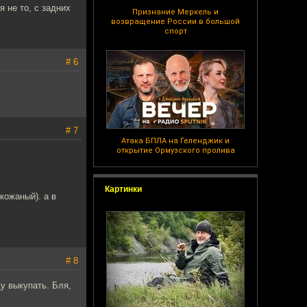
 не то, с задних
Признание Меркель и
возвращение России в большой
спорт
# 6
# 7
Атака БПЛА на Геленджик и
открытие Ормузского пролива
Картинки
кожаный). а в
# 8
ду выкупать. Бля,