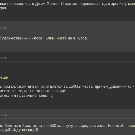
ки понравились в Джем Холле. И все-же подешевше. Да и зрение у меня
кран.
21:29
Художественный - пока , блин, никто не в курсе.
21:56
евше
л, там целиком диванчик отдается за 1500(2 места, причем диванчик то - 
есто за штуку. т.е. дороже выходит.
е если я правильно понял. :)
21:56
л билеты в Кристалле, по 600 за штуку, в середине зала. Росле з\п пое
ница!!! Жду нимагу!!!