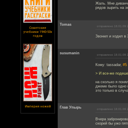
Жаль. Мне диванчи
рядов зырить на э
Tomas
отправлено 18.01.09 
Советские
учебники 1940-50х
годов
Звонил и ходил в 
susumanin
отправлено 18.01.09 
Кому: tassadar,
#5
> И все-же подеш
на сколько я поня
джеме было одно м
это только в случа
Империя ножей
Глав Упырь
отправлено 18.01.09 
Вчера забронирова
скорей бы ужо пят