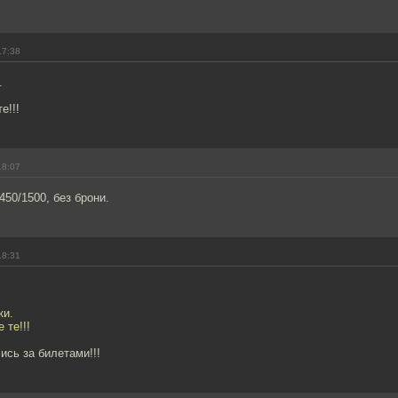
17:38
.
е!!!
18:07
450/1500, без брони.
18:31
ки.
 те!!!
ись за билетами!!!