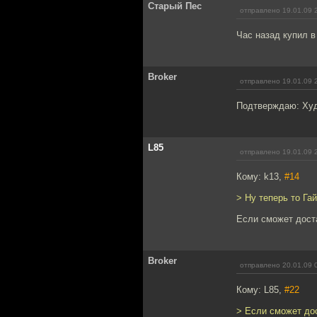
Старый Пес
отправлено 19.01.09 
Час назад купил в
Broker
отправлено 19.01.09 
Подтверждаю: Худо
L85
отправлено 19.01.09 
Кому: k13,
#14
> Ну теперь то Га
Если сможет доста
Broker
отправлено 20.01.09 
Кому: L85,
#22
> Если сможет дос