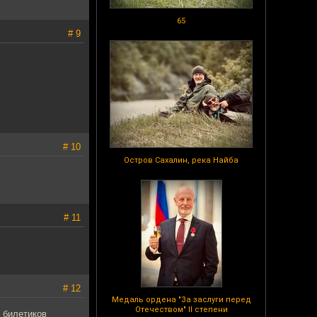
65
# 9
# 10
Остров Сахалин, река Найба
# 11
# 12
Медаль ордена "За заслуги перед
Отечеством" II степени
 билетиков