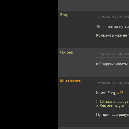
Zorg
отправлено 19.01.09 
16 постов за сутки
Комменты уже не т
taxloss
отправлено 19.01.09 
в Озерках билеты 
Muzzlecore
отправлено 19.01.09 
Кому: Zorg,
#17
> 16 постов за сут
> Комменты уже не
Ну, дык, все ринул