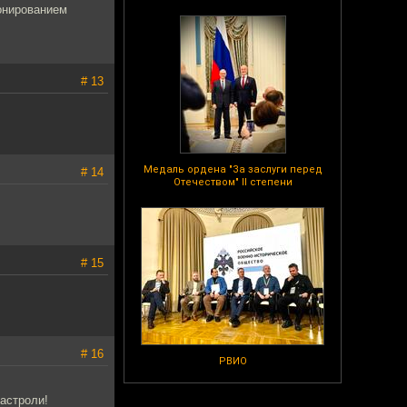
ронированием
# 13
Медаль ордена "За заслуги перед
# 14
Отечеством" II степени
# 15
# 16
РВИО
гастроли!