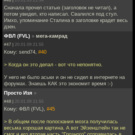
#46 |
20.01.09 21:54
Сначала прочел статью (заголовок не читал), а
потом увидел, кто написал. Свалился под стул.
Имхо, упоминание Сталина в заголовке крадет весь
дзен.
ФВЛ (FVL)
»
мега-камрад
#47 |
20.01.09 21:55
Кому: send74,
#40
> Когда он это делал - вот что непонятно.
У него не было аськи и он не сидел в интернете на
форумах. Знаешь КАК это экономит время :-)
Просто Изя
»
#48 |
20.01.09 21:55
Кому: ФВЛ (FVL),
#45
> В общем после полоскания мозга получилась
весьма хорошая картина. А вот Эйзенштейн так не
смог и его вторая часть "Грозного" отправилась в