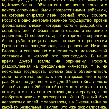
Ку-Клукс-Клана. Эйзенштейн не понял того, что
войска опричнины были прогрессивными войсками,
на которые опирался Иван Грозный, чтобы собрать
Россию в одно централизованное государство, против
феодальных князей, которые хотели раздробить и
ослабить его. У Эйзенштейна старое отношение к
опричнине. Отношение старых историков к опричнине
было грубо отрицательным, потому что репрессии
Грозного они расценивали, как репрессии Николая
Второго, и совершенно отвлекались от исторической
обстановки, в которой это происходило. В наше
время другой взгляд на опричнину. Россия,
раздробленная на феодальные княжества, т. е. на
несколько государств, должна была объединиться,
если не хотела подпасть под татарское иго второй
раз. Это ясно для всякого и для Эйзенштейна должно
было быть ясно. Эйзенштейн не может не знать этого,
потому что есть соответствующая литература, а он
изобразил каких-то дегенератов. Иван Грозный был
человеком с волей, с характером, а у Эйзенштейна он
какой-то безвольный Гамлет. Это уже формалистика.