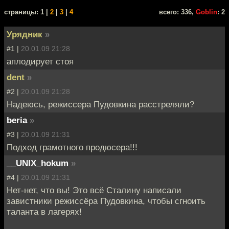
cтраницы: 1 |
2
|
3
|
4
всего: 336,
Goblin
: 2
Урядник
»
#1 |
20.01.09 21:28
аплодирует стоя
dent
»
#2 |
20.01.09 21:28
Надеюсь, режиссера Пудовкина расстреляли?
beria
»
#3 |
20.01.09 21:31
Подход грамотного продюсера!!!
__UNIX_hokum
»
#4 |
20.01.09 21:31
Нет-нет, что вы! Это всё Сталину написали
завистники режиссёра Пудовкина, чтобы сгноить
таланта в лагерях!