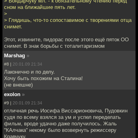
> Бондарчуку мл. - к обязательному чтению перед
сном на ближайшие пять лет.
>
> Глядишь, что-то сопоставимое с творениями отца
снимет.
Этот, извините, пидорас после этого ещё пяток ОО
снимет. В знак борьбы с тоталитаризмом
Marshag
»
#8 |
20.01.09 21:34
Лаконично и по делу.
Хочу быть похожим на Сталина!
(не внешне)
exolon
»
#9 |
20.01.09 21:34
отличная речь Иосифа Виссарионовича, Пудовкин
судя по всему взялся за ум и успел переделать
фильм, вроде удачно даже получилось. Жаль
"КАлчака" некому было возвернуть режиссеру
Кравчуку.