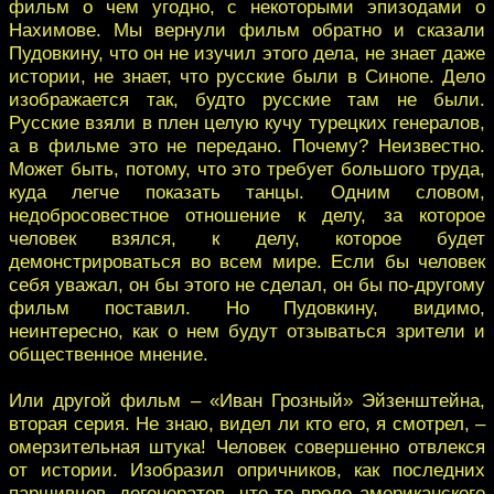
фильм о чем угодно, с некоторыми эпизодами о
Нахимове. Мы вернули фильм обратно и сказали
Пудовкину, что он не изучил этого дела, не знает даже
истории, не знает, что русские были в Синопе. Дело
изображается так, будто русские там не были.
Русские взяли в плен целую кучу турецких генералов,
а в фильме это не передано. Почему? Неизвестно.
Может быть, потому, что это требует большого труда,
куда легче показать танцы. Одним словом,
недобросовестное отношение к делу, за которое
человек взялся, к делу, которое будет
демонстрироваться во всем мире. Если бы человек
себя уважал, он бы этого не сделал, он бы по-другому
фильм поставил. Но Пудовкину, видимо,
неинтересно, как о нем будут отзываться зрители и
общественное мнение.
Или другой фильм – «Иван Грозный» Эйзенштейна,
вторая серия. Не знаю, видел ли кто его, я смотрел, –
омерзительная штука! Человек совершенно отвлекся
от истории. Изобразил опричников, как последних
паршивцев, дегенератов, что-то вроде американского