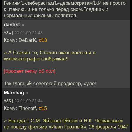
ГениямЪ-либерастамЪ-дерьмократамЪ.И не просто
к чтению, и не только перед сном.Глядишь и
нормальные фильмы появятся.
dantist
»
#34 |
20.01.09 21:43
Кому: DeDarK,
#13
> А Сталин-то, Сталин оказывается и в
киноматографе соображал!!
[бросает кепку об пол]
Так главный советский продюсер, хуле!
Marshag
»
#35 |
20.01.09 21:44
Кому: Tihonoff,
#15
> Беседа с С.М. Эйзенштейном и Н.К. Черкасовым
по поводу фильма «Иван Грозный». 26 февраля 1947