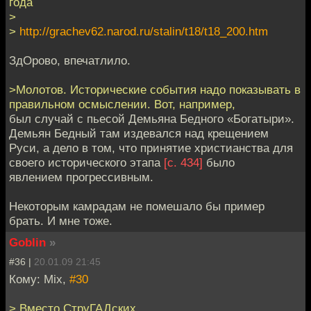
года
>
>
http://grachev62.narod.ru/stalin/t18/t18_200.htm
ЗдОрово, впечатлило.
>Молотов. Исторические события надо показывать в
правильном осмыслении. Вот, например,
был случай с пьесой Демьяна Бедного «Богатыри».
Демьян Бедный там издевался над крещением
Руси, а дело в том, что принятие христианства для
своего исторического этапа
[c. 434]
было
явлением прогрессивным.
Некоторым камрадам не помешало бы пример
брать. И мне тоже.
Goblin
»
#36 |
20.01.09 21:45
Кому: Mix,
#30
> Вместо СтруГАДских...