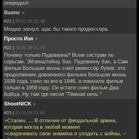
опередил!
Baster
»
#21 |
20.01.09 21:38
Мощно загнул. щас бы такого продюссера.
Просто Изя
»
#22 |
20.01.09 21:39
Почему только Пудовкина? Всем сестрам по
серьгам. Эйзенштейну, бах. Пудовкину бах. а Сам
фильм Большая жизнь снял режиссёр Луков, это
продолжение довоенного фильма Большая жизнь
1939 года, снял он его в 1946, а показали фильм
только в 1958 году. Он кстати снял фильм Два
Бойца. Ну там где песня "Тёмная ночь."
ShootNICK
»
#23 |
20.01.09 21:40
>Сталин. ... В отличие от феодальной армии,
которая могла в любой момент
>сворачивать свои знамена и уходить с войны, –