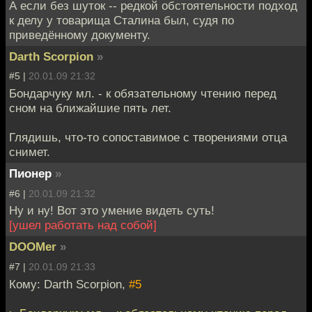
А если без шуток -- редкой обстоятельности подход
к делу у товарища Сталина был, судя по
приведённому документу.
Darth Scorpion
»
#5 |
20.01.09 21:32
Бондарчуку мл. - к обязательному чтению перед
сном на ближайшие пять лет.
Глядишь, что-то сопоставимое с творениями отца
снимет.
Пионер
»
#6 |
20.01.09 21:32
Ну и ну! Вот это умение видеть суть!
[ушел работать над собой]
DOOMer
»
#7 |
20.01.09 21:33
Кому: Darth Scorpion,
#5