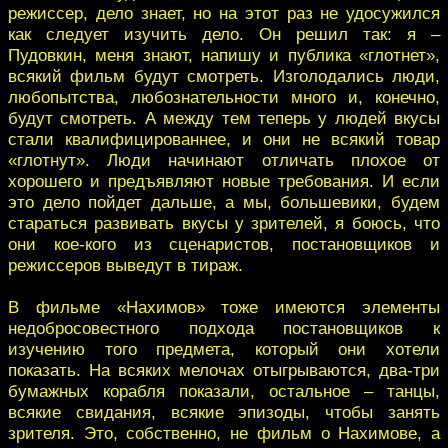
режиссер, дело знает, но на этот раз не удосужился
как следует изучить дело. Он решил так: я –
Пудовкин, меня знают, напишу и публика «глотнет»,
всякий фильм будут смотреть. Изголодались люди,
любопытства, любознательности много и, конечно,
будут смотреть. А между тем теперь у людей вкусы
стали квалифицированнее, и они не всякий товар
«глотнут». Люди начинают отличать плохое от
хорошего и предъявляют новые требования. И если
это дело пойдет дальше, а мы, большевики, будем
стараться развивать вкусы у зрителей, я боюсь, что
они кое-кого из сценаристов, постановщиков и
режиссеров выведут в тираж.
В фильме «Нахимов» тоже имеются элементы
недобросовестного подхода постановщиков к
изучению того предмета, который они хотели
показать. На всяких мелочах отыгрываются, два-три
бумажных корабля показали, остальное – танцы,
всякие свидания, всякие эпизоды, чтобы занять
зрителя. Это, собственно, не фильм о Нахимове, а