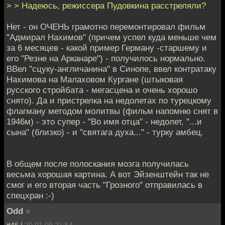
> > Надеюсь, режиссера Пудовкина расстреляли?
Нет - он ОЧЕНЬ грамотно перемонтировал фильм
"Адмирал Нахимов" (причем успел куда меньше чем
за 6 месяцев - какой пример Герману -старшему и
его "Резне на Арканаре") - получилось нормально.
ВВел "сцуку-англичанина" в Синопе, ввел контратаку
Нахимова на Малаховом Кургане (штыковая
русского стройбата - мегасцена и очень хорошо
снято). Да и пристрелка на недолетах по турецкому
флагману методом молитвы (фильм напомню снят в
1946м) - это супер - "Во имя отца" - недолет, "...и
сына" (близко) - и "святага духа..." - турку амбец.
В общем после полоскания мозга получилась
весьма хорошая картина. А вот Эйзенштейн так не
смог и его вторая часть "Грозного" отправилась в
спецхран :-)
Odd
»