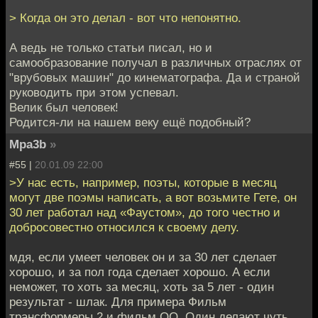
> Когда он это делал - вот что непонятно.
А ведь не только статьи писал, но и
самообразование получал в различных отраслях от
"врубовых машин" до кинематографа. Да и страной
руководить при этом успевал.
Велик был человек!
Родится-ли на нашем веку ещё подобный?
Mpa3b
»
#55 |
20.01.09 22:00
>У нас есть, например, поэты, которые в месяц
могут две поэмы написать, а вот возьмите Гете, он
30 лет работал над «Фаустом», до того честно и
добросовестно относился к своему делу.
мдя, если умеет человек он и за 30 лет сделает
хорошо, и за пол года сделает хорошо. А если
неможет, то хоть за месяц, хоть за 5 лет - один
результат - шлак. Для примера Фильм
трансформеры 2 и фильм ОО. Один делают чуть