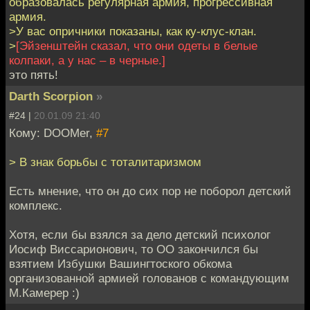
образовалась регулярная армия, прогрессивная
армия.
>У вас опричники показаны, как ку-клус-клан.
>
[Эйзенштейн сказал, что они одеты в белые
колпаки, а у нас – в черные.]
это пять!
Darth Scorpion
»
#24 |
20.01.09 21:40
Кому: DOOMer,
#7
> В знак борьбы с тоталитаризмом
Есть мнение, что он до сих пор не поборол детский
комплекс.
Хотя, если бы взялся за дело детский психолог
Иосиф Виссарионович, то ОО закончился бы
взятием Избушки Вашингтоского обкома
организованной армией голованов с командующим
М.Камерер :)