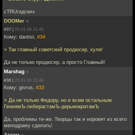
сTRUгадских
DOOMer
»
#37 |
20.01.09 21:45
Кому: dantist,
#34
> Так главный советский продюсер, хуле!
Да не только продюсер, а просто Главный!
Marshag
»
#38 |
20.01.09 21:46
Кому: givrus,
#33
> Да не только Фидору, но и всем остальным
ГениямЪ-либерастамЪ-дерьмократамЪ
Да, проблемы те-же. Творцы так и норовят из всего
мелодраму сделать!
Артем
»