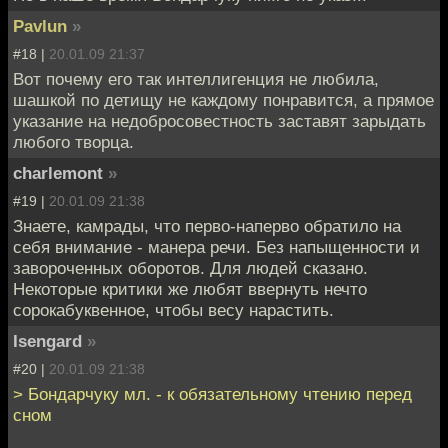
Pavlun
»
#18 |
20.01.09 21:37
Вот почему его так интеллигенция не любила,
шашкой по детищу не каждому понравится, а прямое
указание на недобросовестность заставят зарыдать
любого творца.
charlemont
»
#19 |
20.01.09 21:38
Знаете, камрады, что перво-наперво обратило на
себя внимание - манера речи. Без напыщенности и
завороченных оборотов. Для людей сказано.
Некоторые критики же любят ввернуть нечто
сорокабуквенное, чтобы весу нарастить.
Isengard
»
#20 |
20.01.09 21:38
> Бондарчуку мл. - к обязательному чтению перед
сном