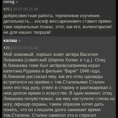
rereg
»
#25 |
20.01.09 21:40
добросовестная работа, терпеливое изучение,
детальность... иосиф виссарионович ставил прямо-
таки нереальные планы. этот, как его, волюнтаризм!
не для наших творцов!
калаш
»
#26 |
20.01.09 21:42
Мой знакомый, хорошо знает актёра Василия
Ливанова (советский Шерлок Холмс и т.д.). Отец
В.Ливанова тоже был актёров(например,играл
капитана Руднева в фильме "Варяг" 1946 года.
В.Ливанов рассказал ему, как его отец однажды
встретился на приёме с тов.Сталинымю Сталин
взял его под руку, отвёл в сторону и разговаривал с
ним долгое время о искусстве. В один момент, отец
Ливанова почувствовал, как ему наступили слегка на
ногу, офицер охраны, таким образом хотел дать
понять, что он слишклм долго занимает время
тов.Сталина. Сталин заметил это и спросил