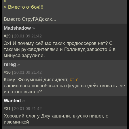
>
> Вместо отбоя!!!
Вместо СтруГАДских...
Madshadow
»
#29 |
20.01.09 21:42
Эх! И почему сейчас таких продюссеров нет? С
такими руководителями и Голливуд запросто б в
минуса зарулили.
rereg
»
#30 |
20.01.09 21:42
Кому: Форумный диссидент,
#17
сафин вона попробовал на федю воздействовать. че
из этого вышло?
Wanted
»
#31 |
20.01.09 21:42
Хороший слог у Джугашвили, вкусно пишет, с
изюминкой