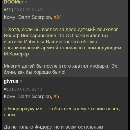
DOOMer
»
#32 |
20.01.09 21:43
Кому: Darth Scorpion,
#24
> Хотя, если бы взялся за дело детский психолог
Иосиф Виссарионович, то ОО закончился бы
взятием Избушки Вашингтоского обкома
организованной армией голованов с командующим
М.Камерер
Многих детей бы после этого хватил инфаркт. Эх,
блин, как бы хорошо было!
givrus
»
#33 |
20.01.09 21:43
Кому: Darth Scorpion,
#5
> Бондарчуку мл. - к обязательному чтению перед
сном...
Да не только Фидору, но и всем остальным