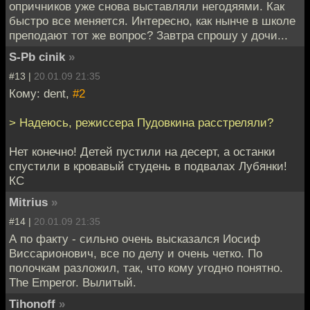
опричников уже снова выставляли негодяями. Как
быстро все меняется. Интересно, как нынче в школе
преподают тот же вопрос? Завтра спрошу у дочи...
S-Pb cinik
»
#13 |
20.01.09 21:35
Кому: dent,
#2
> Надеюсь, режиссера Пудовкина расстреляли?
Нет конечно! Детей пустили на десерт, а останки
спустили в кровавый студень в подвалах Лубянки!
КС
Mitrius
»
#14 |
20.01.09 21:35
А по факту - сильно очень высказался Иосиф
Виссарионович, все по делу и очень четко. По
полочкам разложил, так, что кому угодно понятно.
The Emperor. Вылитый.
Tihonoff
»