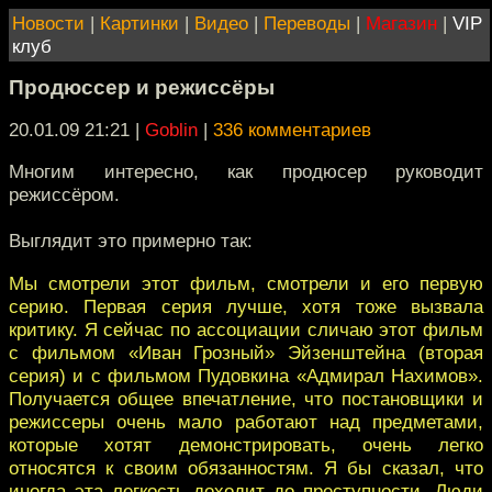
Новости
|
Картинки
|
Видео
|
Переводы
|
Магазин
|
VIP
клуб
Продюссер и режиссёры
20.01.09 21:21
|
Goblin
|
336 комментариев
Многим интересно, как продюсер руководит
режиссёром.
Выглядит это примерно так:
Мы смотрели этот фильм, смотрели и его первую
серию. Первая серия лучше, хотя тоже вызвала
критику. Я сейчас по ассоциации сличаю этот фильм
с фильмом «Иван Грозный» Эйзенштейна (вторая
серия) и с фильмом Пудовкина «Адмирал Нахимов».
Получается общее впечатление, что постановщики и
режиссеры очень мало работают над предметами,
которые хотят демонстрировать, очень легко
относятся к своим обязанностям. Я бы сказал, что
иногда эта легкость доходит до преступности. Люди