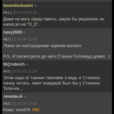
boondocksaint
»
#51 |
20.01.09 21:56
Даже не могу представить, какую бы рецензию он
написал на "О_0".
navy2000
»
#52 |
20.01.09 21:59
Ловко он халтурщикам черенок вонзил.
P.S. И посмотрите до чего Сталин Голливуд довел. :)
M@ndeich
»
#53 |
20.01.09 21:59
Этож надо а! такими темпами я ведь и Сталина
начну читать. жжот вождяра! Был бы у Сталина
Тупичок...
ленивый
»
#54 |
20.01.09 22:00
Кому: send74,
#40