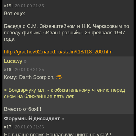
#15 |
20.01.09 21:35
Вот еще:
Беседа с С.М. Эйзенштейном и Н.К. Черкасовым по
поводу фильма «Иван Грозный». 26 февраля 1947
года
http://grachev62.narod.ru/stalin/t18/t18_200.htm
Lucawy
»
#16 |
20.01.09 21:35
Кому: Darth Scorpion,
#5
> Бондарчуку мл. - к обязательному чтению перед
сном на ближайшие пять лет.
Вместо отбоя!!!
Форумный диссидент
»
#17 |
20.01.09 21:36
Но в наше время Бондарчуку никто не указ!!!