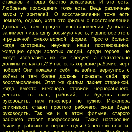
стаканов и тогда быстро вскакивает. И это есть.
Любовные похождения тоже есть. Ведь различные
вкусы у зрителей. О восстановлении тоже есть
немного, однако, хотя это фильм о восстановлении
Донбасса, там процесс восстановления Донбасса
занимает лишь одну восьмую часть, и дано все это в
игрушечной смехотворной форме. Просто больно,
когда смотришь, неужели наши постановщики,
живущие среди золотых людей, среди героев, не
могут изобразить их как следует, а обязательно
должны испачкать? У нас есть хорошие рабочие, черт
побери! Они показали себя на войне, вернулись с
войны и тем более должны показать себя при
восстановлении. Этот же фильм пахнет старинкой,
когда вместо инженера ставили чернорабочего,
дескать, ты наш, рабочий, ты будешь нами
руководить, нам инженера не нужно. Инженера
спихивают, ставят простого рабочего, он-де будет
руководить. Так же и в этом фильме, старого
рабочего ставят профессором. Такие настроения
были у рабочих в первые годы Советской власти,
когда рабочий класс впервые взял власть. Это было,