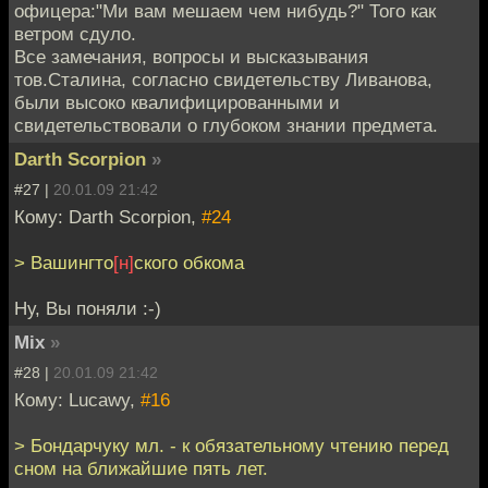
офицера:"Ми вам мешаем чем нибудь?" Того как
ветром сдуло.
Все замечания, вопросы и высказывания
тов.Сталина, согласно свидетельству Ливанова,
были высоко квалифицированными и
свидетельствовали о глубоком знании предмета.
Darth Scorpion
»
#27 |
20.01.09 21:42
Кому: Darth Scorpion,
#24
> Вашингто
[н]
ского обкома
Ну, Вы поняли :-)
Mix
»
#28 |
20.01.09 21:42
Кому: Lucawy,
#16
> Бондарчуку мл. - к обязательному чтению перед
сном на ближайшие пять лет.