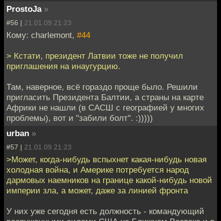
ProstoJa
»
#56 |
21.01.09 21:23
Кому: charlemont,
#44
> Кстати, президент Латвии тоже не получил
приглашения на инаугурцию.
Там, наверное, всё гораздо проще было. Решили
пригласить Президента Балтии, а страны на карте
Африки не нашли (в САСШ с географией у многих
проблемы), вот и "забили болт". :)))))
urban
»
#57 |
21.01.09 21:23
>Может, когда-нибудь вспыхнет какая-нибудь новая
холодная война, и Америке потребуется народ
дармовых наемников на границе какой-нибудь новой
империи зла, а может, даже за линией фронта
У них уже сегодня есть должность - командующий