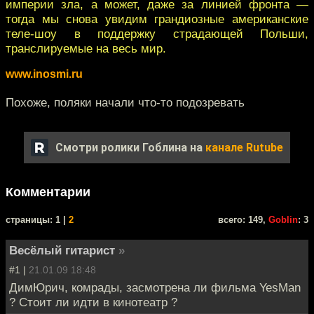
империи зла, а может, даже за линией фронта —
тогда мы снова увидим грандиозные американские
теле-шоу в поддержку страдающей Польши,
транслируемые на весь мир.
www.inosmi.ru
Похоже, поляки начали что-то подозревать
Смотри ролики Гоблина на
канале Rutube
Комментарии
cтраницы: 1 |
2
всего: 149,
Goblin
: 3
Весёлый гитарист
»
#1 |
21.01.09 18:48
ДимЮрич, комрады, засмотрена ли фильма YesMan
? Стоит ли идти в кинотеатр ?