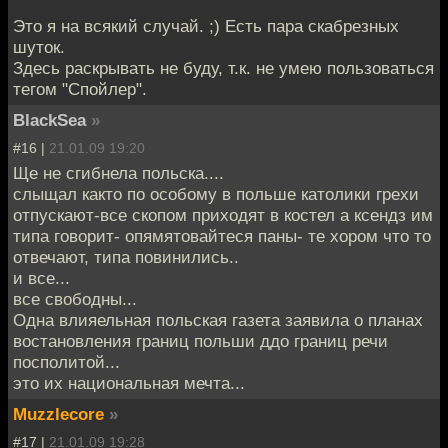
Это я на всякий случай. ;) Есть пара скабрезных
шуток.
Здесь раскрывать не буду, т.к. не умею пользоваться
тегом "Спойлер".
BlackSea
»
#16 |
21.01.09 19:20
Ще не сгибнела польска....
слыщал както по особому в польше католики грехи
отпускают-все скопом приходят в костел а ксендз им
типа говорит- опямятовайтеся паны- те хором что то
отвечают, типа повинились..
и все...
все свободны...
Одна влияельная польская газета заявила о планах
востановления границ польши ддо границ речи
посполитой...
это их национальная мечта...
Muzzlecore
»
#17 |
21.01.09 19:28