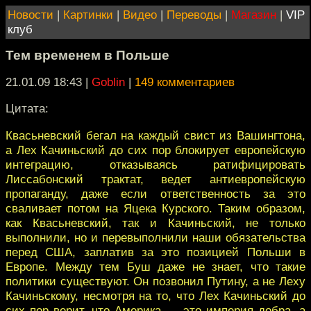
Новости
|
Картинки
|
Видео
|
Переводы
|
Магазин
|
VIP
клуб
Тем временем в Польше
21.01.09 18:43
|
Goblin
|
149 комментариев
Цитата:
Квасьневский бегал на каждый свист из Вашингтона,
а Лех Качиньский до сих пор блокирует европейскую
интеграцию, отказываясь ратифицировать
Лиссабонский трактат, ведет антиевропейскую
пропаганду, даже если ответственность за это
сваливает потом на Яцека Курского. Таким образом,
как Квасьневский, так и Качиньский, не только
выполнили, но и перевыполнили наши обязательства
перед США, заплатив за это позицией Польши в
Европе. Между тем Буш даже не знает, что такие
политики существуют. Он позвонил Путину, а не Леху
Качиньскому, несмотря на то, что Лех Качиньский до
сих пор верит, что Америка — это империя добра, а