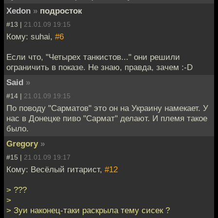
Xedon
»
подросток
#13 |
21.01.09 19:15
Кому: suhai,
#6
Если что, "Четырех танкистов..." они решили
ограничить в показе. Не знаю, правда, зачем :-D
Said
»
#14 |
21.01.09 19:15
По поводу "Сарматов" это он на Украину намекает. У
нас в Донецке пиво "Сармат" делают. И племя такое
было.
Gregory
»
#15 |
21.01.09 19:17
Кому: Весёлый гитарист,
#12
> ???
>
> Зуи наконец-таки раскрыла тему сисек ?