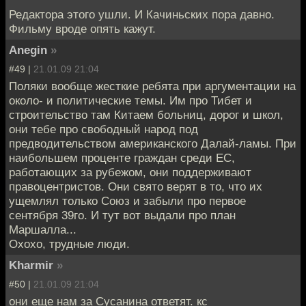
Редактора этого ушли. И Качиньских пора давно.
Фильму вроде опять кажут.
Anegin
»
#49 |
21.01.09 21:04
Поляки вообще жесткие ребята при аргументации на
около- и политические темы. Им про Тибет и
строительство там Китаем больниц, дорог и школ,
они тебе про свободный народ под
предводительством американского Далай-ламы. При
наибольшем проценте граждан среди ЕС,
работающих за рубежом, они поддерживают
правоцентристов. Они свято верят в то, что их
ущемлял только Союз и забыли про первое
сентября 39го. И тут вот выдали про план
Маршалла...
Охохо, трудные люди.
Kharmir
»
#50 |
21.01.09 21:04
они еще нам за Сусанина ответят. кс