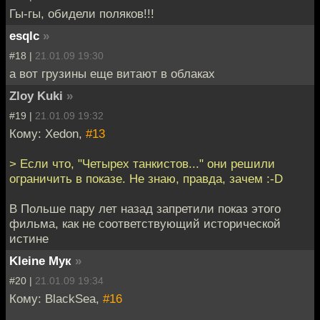
Гы-гы, обидели поляков!!!
esqlc
»
#18 |
21.01.09 19:30
а вот грузины еще витают в облаках
Zloy Kuki
»
#19 |
21.01.09 19:32
Кому: Xedon,
#13
> Если что, "Четырех танкистов..." они решили
ограничить в показе. Не знаю, правда, зачем :-D
В Польше пару лет назад запретили показ этого
фильма, как не соответствующий исторической
истине
Kleine Мук
»
#20 |
21.01.09 19:34
Кому: BlackSea,
#16