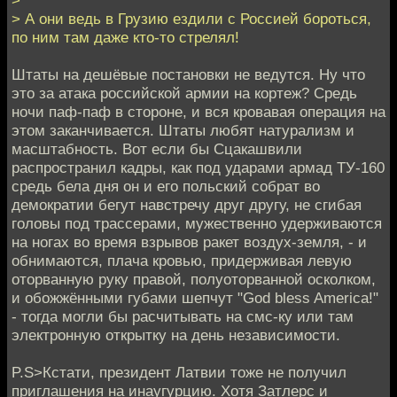
> А они ведь в Грузию ездили c Россией бороться,
по ним там даже кто-то стрелял!
Штаты на дешёвые постановки не ведутся. Ну что
это за атака российской армии на кортеж? Средь
ночи паф-паф в стороне, и вся кровавая операция на
этом заканчивается. Штаты любят натурализм и
масштабность. Вот если бы Сцакашвили
распространил кадры, как под ударами армад ТУ-160
средь бела дня он и его польский собрат во
демократии бегут навстречу друг другу, не сгибая
головы под трассерами, мужественно удерживаются
на ногах во время взрывов ракет воздух-земля, - и
обнимаются, плача кровью, придерживая левую
оторванную руку правой, полуоторванной осколком,
и обожжёнными губами шепчут "God bless America!"
- тогда могли бы расчитывать на смс-ку или там
электронную открытку на день независимости.
P.S>Кстати, президент Латвии тоже не получил
приглашения на инаугурцию. Хотя Затлерс и