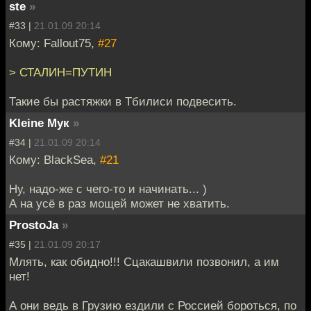
ste
»
#33 |
21.01.09 20:14
Кому: Fallout75,
#27
> СТАЛИН=ПУТИН
Такие бы растяжки в Тбилиси подвесить.
Kleine Мук
»
#34 |
21.01.09 20:14
Кому: BlackSea,
#21
Ну, надо-же с чего-то и начинать... )
А на усё в раз мощей может не хватить.
ProstoJa
»
#35 |
21.01.09 20:17
Млять, как обидно!!! Сцакашвили позвонил, а им
нет!
А они ведь в Грузию ездили c Россией бороться, по