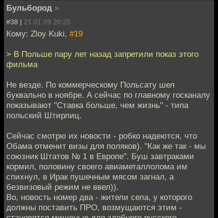
Бульбород
»
#38 |
21.01.09 20:25
Кому: Zloy Kuki,
#19
> В Польше пару лет назад запретили показ этого
фильма
Не везде. По коммерческому Польсату шел
буквально в ноябре. А сейчас по главному госканалу
показывают "Ставка больше, чем жизнь" - типа
польский Штирлиц.
Сейчас смотрю их новости - робко надеются, что
Обама отменит визы для поляков). "Как же так - мы
союзник Штатов № 1 в Европе". Буш завтраками
кормил, половину своего авиаметаллолома им
спихнул, в Ирак пушечным мясом загнал, а
безвизовый режим не ввел)).
Во, новость номер два - жители села, у которого
должны поставить ПРО, возмущаются этим -
становятся мишенью для злобного русского