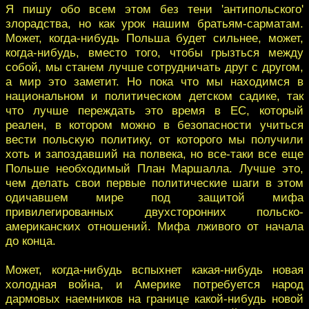
Я пишу обо всем этом без тени 'антипольского'
злорадства, но как урок нашим братьям-сарматам.
Может, когда-нибудь Польша будет сильнее, может,
когда-нибудь, вместо того, чтобы грызться между
собой, мы станем лучше сотрудничать друг с другом,
а мир это заметит. Но пока что мы находимся в
национальном и политическом детском садике, так
что лучше переждать это время в ЕС, который
реален, в котором можно в безопасности учиться
вести польскую политику, от которого мы получили
хоть и запоздавший на полвека, но все-таки все еще
Польше необходимый План Маршалла. Лучше это,
чем делать свои первые политические шаги в этом
одичавшем мире под защитой мифа
привилегированных двухсторонних польско-
американских отношений. Мифа лживого от начала
до конца.
Может, когда-нибудь вспыхнет какая-нибудь новая
холодная война, и Америке потребуется народ
дармовых наемников на границе какой-нибудь новой