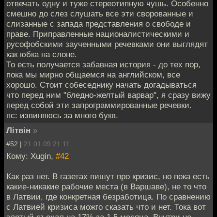
отвечать одну и туже стереотипную чушь. Особенно
смешно до слез слушать все эти сворованные и
слизанные с запада представления о свободе и
праве. Приправленные националистическими и
русофобскими заученными речевками они выглядят
как юбка на слоне.
То есть получается забавная история - до тех пор,
пока мы мирно общаемся на английском, все
хорошо. Стоит собеседнику начать догадываться
что перед ним "бледно-желтый варвар", я сразу вижу
перед собой эти запрограммированные речевки.
пс: извиняюсь за много букв.
Лiтвiн
»
#52 |
21.01.09 21:11
Кому: Xugin,
#42
Как раз нет. В газетах пишут про кризис, но пока есть
какие-никакие рабочие места (в Варшаве), не то что
в Латвии, где конкретная безработица. По сравнению
с Латвией кризиса можго сказать что и нет. Тока вот