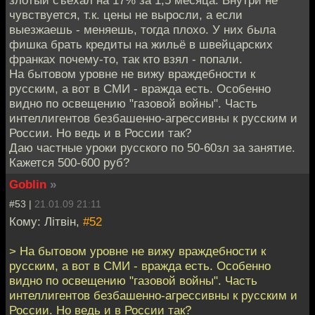
злотый съехал на 17% за 1,5 месяца. Внутри не
чувствуется, т.к. цены не выросли, а если
выезжаешь - меняешь, тогда плохо. У них была
фишка брать кредиты на жильё в швейцарских
франках почему-то, так кто взял - попали.
На бытовом уровне не вижу враждебности к
русским, а вот в СМИ - вражда есть. Особенно
видно по освещению "газовой войны". Часть
интеллигентов безбашенно-агрессивны к русским и
России. Но ведь и в России так?
Даю частные уроки русского по 50-60зл за занятие.
Кажется 500-600 руб?
Goblin
»
#53 |
21.01.09 21:11
Кому: Лiтвiн,
#52
> На бытовом уровне не вижу враждебности к
русским, а вот в СМИ - вражда есть. Особенно
видно по освещению "газовой войны". Часть
интеллигентов безбашенно-агрессивны к русским и
России. Но ведь и в России так?