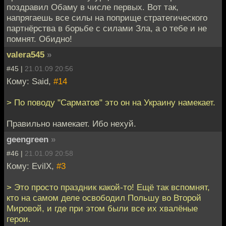
поздравил Обаму в числе первых. Вот так,
напрягаешь все силы на поприще стратегического
партнёрства в борьбе с силами Зла, а о тебе и не
помнят. Обидно!
valera545
»
#45 |
21.01.09 20:56
Кому: Said,
#14
> По поводу "Сарматов" это он на Украину намекает.
Правильно намекает. Ибо нехуй.
geengreen
»
#46 |
21.01.09 20:58
Кому: EvilX,
#3
> Это просто праздник какой-то! Ещё так вспомнят,
кто на самом деле освободил Польшу во Второй
Мировой, и где при этом были все их хвалёные
герои.