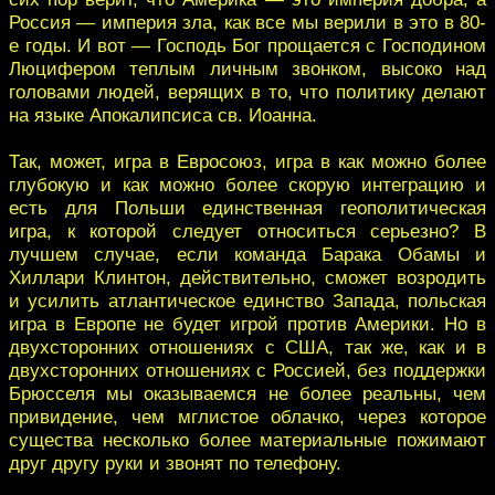
Россия — империя зла, как все мы верили в это в 80-
е годы. И вот — Господь Бог прощается с Господином
Люцифером теплым личным звонком, высоко над
головами людей, верящих в то, что политику делают
на языке Апокалипсиса св. Иоанна.
Так, может, игра в Евросоюз, игра в как можно более
глубокую и как можно более скорую интеграцию и
есть для Польши единственная геополитическая
игра, к которой следует относиться серьезно? В
лучшем случае, если команда Барака Обамы и
Хиллари Клинтон, действительно, сможет возродить
и усилить атлантическое единство Запада, польская
игра в Европе не будет игрой против Америки. Но в
двухсторонних отношениях с США, так же, как и в
двухсторонних отношениях с Россией, без поддержки
Брюсселя мы оказываемся не более реальны, чем
привидение, чем мглистое облачко, через которое
существа несколько более материальные пожимают
друг другу руки и звонят по телефону.