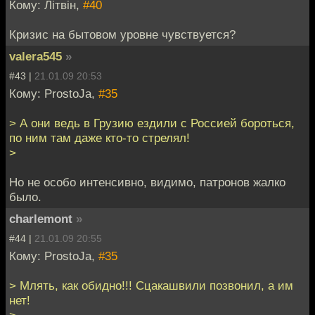
Кому: Лiтвiн,
#40
Кризис на бытовом уровне чувствуется?
valera545
»
#43 |
21.01.09 20:53
Кому: ProstoJa,
#35
> А они ведь в Грузию ездили c Россией бороться,
по ним там даже кто-то стрелял!
>
Но не особо интенсивно, видимо, патронов жалко
было.
charlemont
»
#44 |
21.01.09 20:55
Кому: ProstoJa,
#35
> Млять, как обидно!!! Сцакашвили позвонил, а им
нет!
>