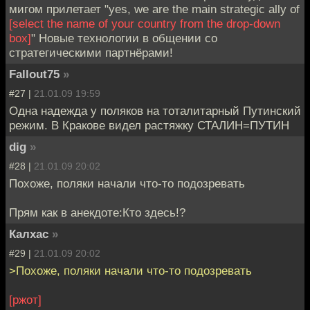
мигом прилетает "yes, we are the main strategic ally of
[select the name of your country from the drop-down
box]
" Новые технологии в общении со
стратегическими партнёрами!
Fallout75
»
#27 |
21.01.09 19:59
Одна надежда у поляков на тоталитарный Путинский
режим. В Кракове видел растяжку СТАЛИН=ПУТИН
dig
»
#28 |
21.01.09 20:02
Похоже, поляки начали что-то подозревать
Прям как в анекдоте:Кто здесь!?
Калхас
»
#29 |
21.01.09 20:02
>Похоже, поляки начали что-то подозревать
[ржот]