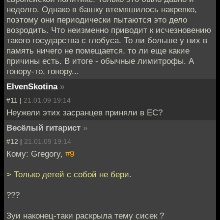
недолго. Однако в башку втемяшилось накрепко,
поэтому они периодически пытаются это дело
возродить. Что неизменно приводит к исчезновению
такого государства с глобуса. То ли больше у них в
память ничего не помещается, то ли еще какие
причины есть. В итоге - обычные лимитрофы. А
гонору-то, гонору...
ElvenSkotina
»
#11 |
21.01.09 19:14
Неужели этих засранцев приняли в ЕС?
Весёлый гитарист
»
#12 |
21.01.09 19:14
Кому: Gregory,
#9
> Только детей с собой не бери.
???
Зуи наконец-таки раскрыла тему сисек ?