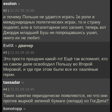
exolon
»
#2 |
21.01.09 18:48
и почему Польше не удается играть 1е роли в
международных политических играх, то и страну
поделят, или в тоталитарное иго загонят, теперь вот
Джордж младший Буш не попрощавшись ушел,
никто их не любит.
EvilX
»
двачер
#3 |
21.01.09 18:48
Это просто праздник какой-то! Ещё так вспомнят, кто
на самом деле освободил Польшу во Второй
Мировой, и где при этом были все их хвалёные
герои.
tassadar
»
#4 |
21.01.09 18:49
Такие заметки периодически появляются, но что они
против жырной зеленой бумаги (оклада) из ГосДепа?
konotopp
»