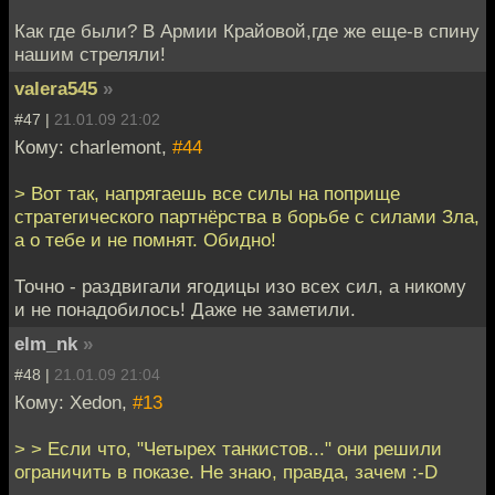
Как где были? В Армии Крайовой,где же еще-в спину
нашим стреляли!
valera545
»
#47 |
21.01.09 21:02
Кому: charlemont,
#44
> Вот так, напрягаешь все силы на поприще
стратегического партнёрства в борьбе с силами Зла,
а о тебе и не помнят. Обидно!
Точно - раздвигали ягодицы изо всех сил, а никому
и не понадобилось! Даже не заметили.
elm_nk
»
#48 |
21.01.09 21:04
Кому: Xedon,
#13
> > Если что, "Четырех танкистов..." они решили
ограничить в показе. Не знаю, правда, зачем :-D