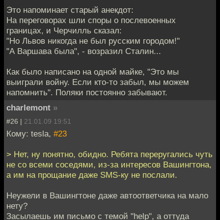
Это напоминает старый анекдот:
На переговорах шли споры о послевоенных
границах, и Черчилль сказал:
"Но Львов никогда не был русским городом!"
"А Варшава была", - возразил Сталин...
Как было написано на одной майке, "Это мы
выиграли войну. Если кто-то забыл, мы можем
напомнить". Поляки постоянно забывают.
charlemont
»
#26 |
21.01.09 19:51
Кому: tesla,
#23
> Нет, ну понятно, обидно. Ребята переругались чуть
не со всеми соседями, из-за интересов Вашингтона,
а им на прощание даже SMS-ку не послали.
Неужели в Вашингтоне даже автоответчика на мало
нету?
Засылаешь им письмо с темой "help", а оттуда