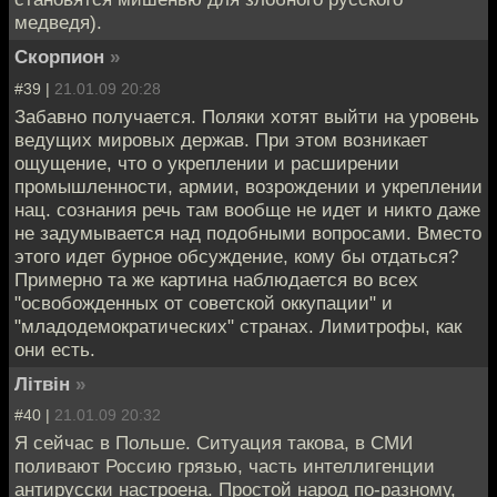
медведя).
Скорпион
»
#39 |
21.01.09 20:28
Забавно получается. Поляки хотят выйти на уровень
ведущих мировых держав. При этом возникает
ощущение, что о укреплении и расширении
промышленности, армии, возрождении и укреплении
нац. сознания речь там вообще не идет и никто даже
не задумывается над подобными вопросами. Вместо
этого идет бурное обсуждение, кому бы отдаться?
Примерно та же картина наблюдается во всех
"освобожденных от советской оккупации" и
"младодемократических" странах. Лимитрофы, как
они есть.
Лiтвiн
»
#40 |
21.01.09 20:32
Я сейчас в Польше. Ситуация такова, в СМИ
поливают Россию грязью, часть интеллигенции
антирусски настроена. Простой народ по-разному,