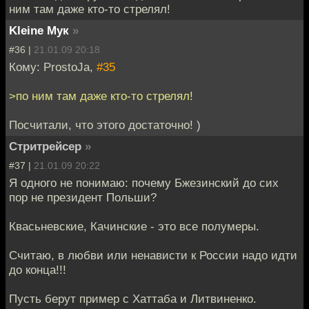
ним там даже кто-то стрелял!
Kleine Мук
»
#36 |
21.01.09 20:18
Кому: ProstoJa,
#35
>по ним там даже кто-то стрелял!
Посчитали, что этого достаточно! )
Стритрейсер
»
#37 |
21.01.09 20:22
Я одного не понимаю: почему Бжезинский до сих
пор не президент Польши?
Квасьневские, Качинские - это все полумеры.
Считаю, в любви или ненависти к России надо идти
до конца!!!
Пусть берут пример с Хаттаба и Литвиненко.