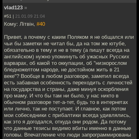
vlad123
»
#51 |
21.01.09 21:04
Кому: Лiтвiн,
#40
Привет, а почему с каким Поляком я не общался или
чьи бы заметки не читал бы, да на том же ютубе,
обязательно в тему и не в тему (а пишут всегда на
английском) нужно упоминуть об ужасных Русских
варварах, об какой то оккупации, об "низкорослом
бледножелтом народе, не достойном жить в 21
веке"? Вообще в любом разговоре, заметил всегда
есть забавная особенность переходить с личностей
на государства и страны, даже минуя оскорбления
про маму. И что бы там ни было, у нас никто в
обычном разговоре тет-а-тет, будь то в интернетах
или лично, так не поступает. И главное, как потом
мои собеседники с прибалтики всегда удивлялись,
как это я догодался, откуда они родом. Да потому
что данные тезисы видимо вбиты именно в данные
головы. Впечатление что люди запрограммированы