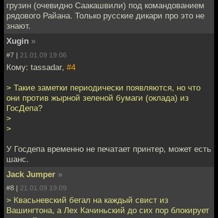
грузин (очевидно Саакашвили) под командованием
рядового Райана. Только русские дикари про это не
знают.
Xugin
»
#7 |
21.01.09 19:06
Кому: tassadar,
#4
> Такие заметки периодически появляются, но что
они против жырной зеленой бумаги (оклада) из
ГосДепа?
>
>
У Госдепа временно не печатает принтер, может есть
шанс.
Jack Jumper
»
#8 |
21.01.09 19:09
> Квасьневский бегал на каждый свист из
Вашингтона, а Лех Качиньский до сих пор блокирует