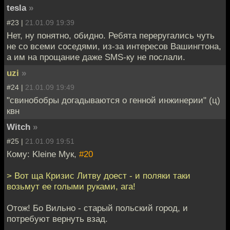
tesla
»
#23 |
21.01.09 19:39
Нет, ну понятно, обидно. Ребята переругались чуть
не со всеми соседями, из-за интересов Вашингтона,
а им на прощание даже SMS-ку не послали.
uzi
»
#24 |
21.01.09 19:49
"свинобобры догадываются о генной инжинерии" (ц)
квн
Witch
»
#25 |
21.01.09 19:51
Кому: Kleine Мук,
#20
> Вот ща Кризис Литву доест - и поляки таки
возьмут ее голыми руками, ага!
Отож! Бо Вильно - старый польский город, и
потребуют вернуть взад.