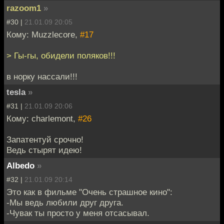
razoom1
»
#30 |
21.01.09 20:05
Кому: Muzzlecore,
#17
> Гы-гы, обидели поляков!!!
в норку нассали!!!
tesla
»
#31 |
21.01.09 20:06
Кому: charlemont,
#26
Запатентуй срочно!
Ведь стырят идею!
Albedo
»
#32 |
21.01.09 20:14
Это как в фильме "Очень страшное кино":
-Мы ведь любили друг друга.
-Чувак ты просто у меня отсасывал.