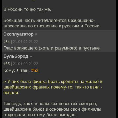
В России точно так же.
Большая часть интеллигентов безбашенно-
агрессивна по отношению к русским и России.
Эксплуататор
»
#54 |
21.01.09 21:22
Глас вопиющего (хоть и разумного) в пустыне
Бульбород
»
#55 |
21.01.09 21:22
Кому: Лiтвiн,
#52
> У них была фишка брать кредиты на жильё в
швейцарских франках почему-то, так кто взял -
попали.
Так ведь, как я в польских новостях смотрел,
швейцарские банки в основном свои филиалы
открывали, поэтому было выгодно.