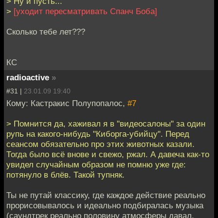
> Ну и пусть...
>
[уходит пересматривать Спанч Боба]
Сколько тебе лет???
КС
radioactive
»
#31 |
23.01.09 19:40
Кому: Кастракис Полупопалос,
#7
> Помнится да, хаживал я в "видеосалоны" за один
рупь на какого-нибудь "Киборга-убийцу". Перед
сеансом обязательно про этих животных казали.
Тогда было всё внове и свежо, ржал. А давеча как-то
увидел случайным образом не помню уже где:
потянуло в блёв. Такой тупняк.
Ты не путай классику, где каждое действие реально
прорисовывалось и идеально подбиралась музыка
(саундтрек реально половину атмосферы давал,