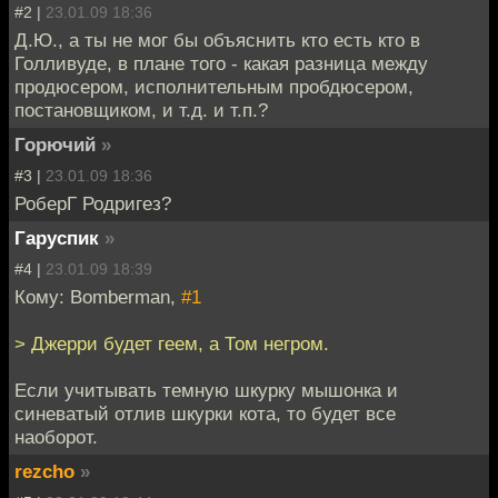
#2 |
23.01.09 18:36
Д.Ю., а ты не мог бы объяснить кто есть кто в
Голливуде, в плане того - какая разница между
продюсером, исполнительным пробдюсером,
постановщиком, и т.д. и т.п.?
Горючий
»
#3 |
23.01.09 18:36
РоберГ Родригез?
Гаруспик
»
#4 |
23.01.09 18:39
Кому: Bomberman,
#1
> Джерри будет геем, а Том негром.
Если учитывать темную шкурку мышонка и
синеватый отлив шкурки кота, то будет все
наоборот.
rezcho
»