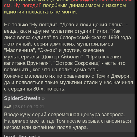
см. Ну, погоди!]
подобным динамизмом и накалом
идиотии похвастать не могли.
Не только "Ну погоди", "Дело и похищения слона" -
вещь, как и другие мультики студии Пилот, "Как
лиса волка судила" по белорусской сказке 1989 года
- отличный, серия армянских мультфильмов
"Масленица", "Э-э-эх" и другие, киевские
мультсериалы "Доктор Айболит", "Приключения
капитана Врунгеля", "Остров Сокровищ" - есть что
вспомнить, кое-что на полке дома есть...
Конечно маловато их по сравнению с Том и Джерри,
да и появляться такие мультики стали у нас начиная
с середины 80-х, но есть.
SpiderSchwein
»
#46 |
23.01.09 20:21
Вроде кучу серий современная цензура запорола.
Например места, где Том после взрыва становиться
негром или китайцем после удара.
bazil_the_cat
»