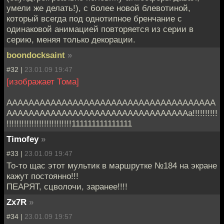
умели же делать!), с более новой блевотиной,
который всегда под однотипное бренчание с
одинаковой анимацией повторяется из серии в
серию, меняя только декорации.
boondocksaint
»
#32 |
23.01.09 19:47
[изображает Тома]
АААААААААААААААААААААААААААААААААААААА
АААААААААААААААААААААААААААААААААа!!!!!!!!!!
!!!!!!!!!!!!!!!!!!!!!!!!!!111111111111111
Timofey
»
#33 |
23.01.09 19:47
То-то щас этот мультик в маршрутке №184 на экране
кажут постоянно!!!
ПЕАРЯТ, сцволочи, заранее!!!!
Zx7R
»
#34 |
23.01.09 19:57