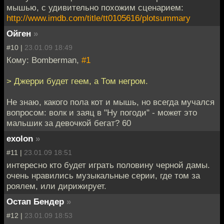
мышью, с удивительно похожим сценарием:
http://www.imdb.com/title/tt0105616/plotsummary
Ойген
»
#10 |
23.01.09 18:49
Кому: Bomberman,
#1
> Джерри будет геем, а Том негром.
Не знаю, какого пола кот и мышь, но всегда мучался
вопросом: волк и заяц в "Ну погоди" - может это
мальшик за девочкой бегат? 60
exolon
»
#11 |
23.01.09 18:51
интересно кто будет играть половину черной дамы.
очень нравились музыкальные серии, где том за
роялем, или дирижирует.
Остап Бендер
»
#12 |
23.01.09 18:53