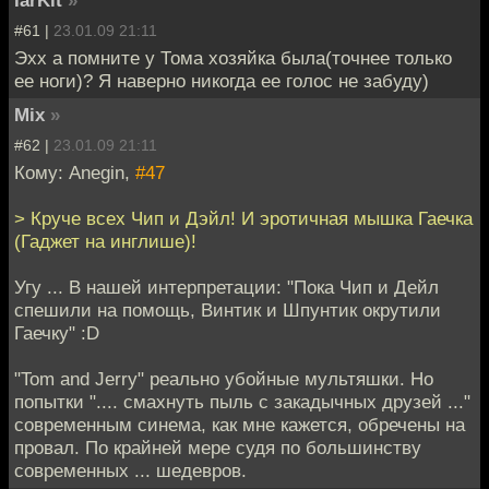
IarKit
»
#61 |
23.01.09 21:11
Эхх а помните у Тома хозяйка была(точнее только
ее ноги)? Я наверно никогда ее голос не забуду)
Mix
»
#62 |
23.01.09 21:11
Кому: Anegin,
#47
> Круче всех Чип и Дэйл! И эротичная мышка Гаечка
(Гаджет на инглише)!
Угу ... В нашей интерпретации: "Пока Чип и Дейл
спешили на помощь, Винтик и Шпунтик окрутили
Гаечку" :D
"Tom and Jerry" реально убойные мультяшки. Но
попытки ".... смахнуть пыль с закадычных друзей ..."
современным синема, как мне кажется, обречены на
провал. По крайней мере судя по большинству
современных ... шедевров.