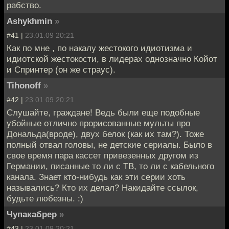
рабство.
Ashykhmin
»
#41 |
23.01.09 20:21
Как по мне , по накалу жестокого идиотизма и
идиотской жестокости, в лидерах однозначно Койот
и Спринтер (он же страус).
Tihonoff
»
#42 |
23.01.09 20:21
Слушайте, граждане! Ведь были еще подобные
убойные отлично прорисованные мульты про
Дональда(вроде), двух белок (как их там?). Тоже
полный отвал головы, не детские сериалы. Было в
свое время пара кассет привезенных другом из
Германии, писанные то ли с ТВ, то ли с кабельного
канала. Знает кто-нибудь как эти серии хоть
назывались? Кто их делал? Накидайте ссылок,
будьте любезны. :)
Чупакабрер
»
#43 |
23.01.09 20:21