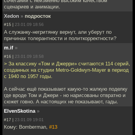
сочетании с неизменно высоким качеством
сценариев и анимации.
Xedon
»
подросток
#15 |
23.01.09 18:56
А служанку-негритянку вернут, али уберут по
причинах толерантности и политкорректности?
m.if
»
#16 |
23.01.09 18:58
> За классику «Том и Джерри» считаются 114 серий,
созданных на студии Metro-Goldwyn-Mayer в период
с 1940 по 1957 годы.
А сейчас ещё показывают какую-то жалкую поделку
где вроде Том и Джери - но нарисованы отвратно и
сюжет говно. А настоящих не показывают, гады.
ElvenSkotina
»
#17 |
23.01.09 19:01
Кому: Bomberman,
#13