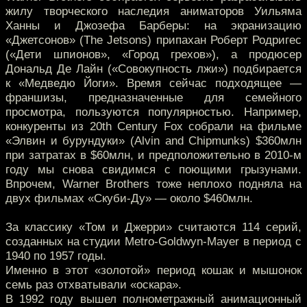
жилу творческого наследия аниматоров Уильяма
Ханны и Джозефа Барберы: на экранизацию
«Джетсонов» (The Jetsons) припахан Роберт Родригес
(«Дети шпионов», «Город грехов»), а продюсер
Дональд Де Лайн («Совокупность лжи») подбирается
к «Медведю Йоги». Время сейчас подходящее —
франшизы, предназначенные для семейного
просмотра, пользуются популярностью. Например,
конкуренты из 20th Century Fox собрали на фильме
«Элвин и бурундуки» (Alvin and Chipmunks) $360млн
при затратах в $60млн, и предположительно в 2010-м
году мы снова свидимся с поющими грызунами.
Впрочем, Warner Brothers тоже неплохо подняла на
двух фильмах «Скуби-Ду» — около $460млн.
За классику «Том и Джерри» считаются 114 серий,
созданных на студии Metro-Goldwyn-Mayer в период с
1940 по 1957 годы.
Именно в этот «золотой» период кошак и мышонок
семь раз отхватывали «оскара».
В 1992 году вышел полнометражный анимационный