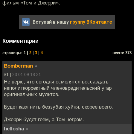
фильм «Том и Джерри».
Вступай в нашу
группу ВКонтакте
Комментарии
cтраницы: 1 |
2
|
3
|
4
всего: 378
Bomberman
»
#1 |
23.01.09 18:31
Не верю, что сегодня осмелятся воссаздать
неполиткорректный членовредительский угар
оригинальных мультов.
Будет какя нить беззубая хуйня, скорее всего.
Джерри будет геем, а Том негром.
hellosha
»