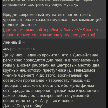
анимацию и соотретствующую музыку.
Врядли современный мульт дотянет до такого
уровня экшена и красоты музыкальных композиций
в одном флаконе.
[достает из пыльной коробки забытые VHS кассеты,
плачет и смеется, вспоминая ушедшее детство]
ленивый
»
#65 |
23.01.09 21:16
Да ну, нах. Недавно прочитал, что в Диснейлэнде
регулярно проводятся дни геев, а в послевоенные
годы у Диснея работали на центровых местах два
крупных нацистских преступника (Д. Неведимов
"Религия денег") И до этого, воспитанный на
советской пропаганде к творчеству тамошних
творцов с опаской относился, ибо мультфильм-
есть средство внедрения чуждой нам идеологии с
самых юных лет, в неокрепший, не умеющий
сопротивлятся ум. А тут так и вовсе.
Дашь "Серую шейку"!