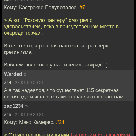
Кому: Кастракис Полупопалос,
#7
> А вот "Розовую пантеру" смотрел с
удовольствием, пока в присутственном месте в
очереди торчал.
Вот что-что, а розовая пантера как раз верх
кретинизма.
Вобщем полярные у нас мнения, камрад! :)
Warded
»
#44 |
23.01.09 20:21
A я так надеялся, что существует 115 секретная
серия, где мыша всё-таки отправляют к праотцам.
zaq1234
»
#45 |
23.01.09 20:21
Кому: Mакс Kамерер,
#24
> Отечественные мультики
[за редким исключением,