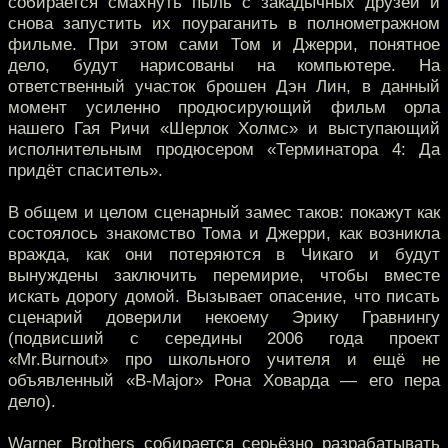
собирается смахнуть пыль с закадычных друзей и
снова запустить их поураганить в полнометражном
фильме. При этом сами Том и Джерри, понятное
дело, будут нарисованы на компьютере. На
ответственный участок брошен Дэн Лин, в данный
момент усиленно продюсирующий фильм орла
нашего Гая Ричи «Шерлок Холмс» и выступающий
исполнительным продюсером «Терминатора 4: Да
придёт спаситель».
В общем и целом сценарный замес таков: покажут как
состоялось знакомство Тома и Джерри, как возникла
вражда, как они потеряются в Чикаго и будут
вынуждены заключить перемирие, чтобы вместе
искать дорогу домой. Вызывает опасение, что писать
сценарий доверили некоему Эрику Гравнингу
(подвисший с середины 2006 года проект
«Mr.Burnout» про школьного учителя и ещё не
объявленный «B-Major» Рона Ховарда — его пера
дело).
Warner Brothers собирается серьёзно разрабатывать