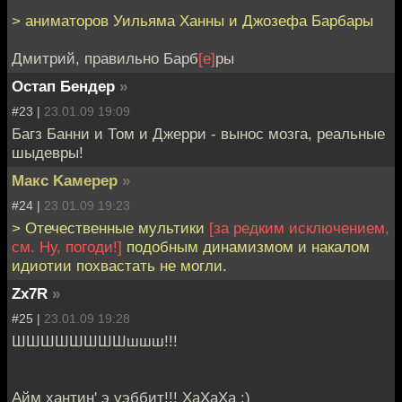
> аниматоров Уильяма Ханны и Джозефа Барбары
Дмитрий, правильно Барб
[е]
ры
Остап Бендер
»
#23 |
23.01.09 19:09
Багз Банни и Том и Джерри - вынос мозга, реальные
шыдевры!
Mакс Kамерер
»
#24 |
23.01.09 19:23
> Отечественные мультики
[за редким исключением,
см. Ну, погоди!]
подобным динамизмом и накалом
идиотии похвастать не могли.
Zx7R
»
#25 |
23.01.09 19:28
ШШШШШШШШшшш!!!
Айм хантин' э уэббит!!! ХаХаХа :)