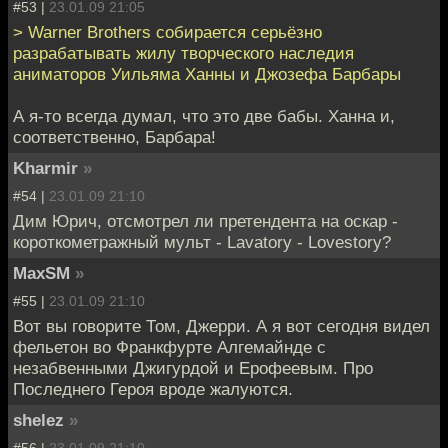
#53 |
23.01.09 21:05
> Warner Brothers собирается серьёзно
разрабатывать жилу творческого наследия
аниматоров Уильяма Ханны и Джозефа Барбары
А я-то всегда думал, что это две бабы. Ханна и,
соответственно, Барбара!
Kharmir
»
#54 |
23.01.09 21:10
Дим Юрич, отсмотрел ли претендента на оскар -
короткометражный мульт - Lavatory - Lovestory?
MaxSM
»
#55 |
23.01.09 21:10
Вот вы говорите Том, Джерри. А я вот сегодня видел
фельетон во Франкфурте Алгемайнде с
незабвенными Джигурдой и Ерофеевым. Про
Последнего Героя вроде жалуются.
shelez
»