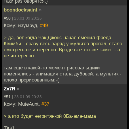
таки разговорятся.)
boondocksaint
»
#50 |
23.01.09 20:26
Кому: изумруд,
#49
> да, вот когда Чак Джонс начал сменил фреда
Квимби - сразу весь заряд у мультов пропал, стало
смотреть не интересно. Вроде все тот-же замес - а
не интересно...
там ещё в какой-то момент рисовальщики
поменялись - анимация стала дубовой, а мультик -
плохо прорисованным:-(
Zx7R
»
#51 |
23.01.09 20:33
Кому: MuteAunt,
#37
> а кто будет негритянкой 0Ба-ама-мама
TAK!