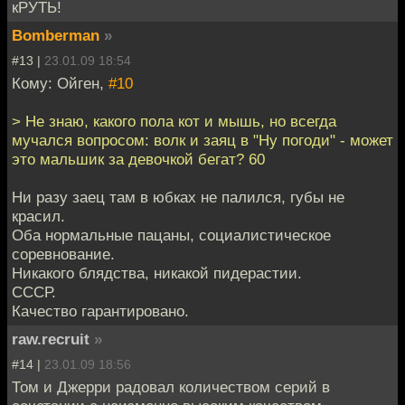
кРУТЬ!
Bomberman
»
#13 |
23.01.09 18:54
Кому: Ойген,
#10
> Не знаю, какого пола кот и мышь, но всегда
мучался вопросом: волк и заяц в "Ну погоди" - может
это мальшик за девочкой бегат? 60
Ни разу заец там в юбках не палился, губы не
красил.
Оба нормальные пацаны, социалистическое
соревнование.
Никакого блядства, никакой пидерастии.
СССР.
Качество гарантировано.
raw.recruit
»
#14 |
23.01.09 18:56
Том и Джерри радовал количеством серий в