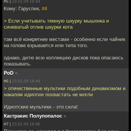
#5 |
23.01.09 18:44
Кому: Гаруспик,
#4
> Если учитывать темную шкурку мышонка и
синеватый отлив шкурки кота
там всё конкретнее местами - особенно если чайник
на голове взрывается или типа того.
однако, дитю всю коллекцию дисков пока опасаюсь
показывать.
PoD
»
#6 |
23.01.09 18:44
> отечественные мультики подобным динамизмом и
накалом идиотии похвастать не могли
Идиотские мультики - это сила!
Кастракис Полупопалос
»
#7 |
23.01.09 18:46