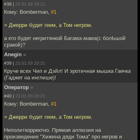
#38 |
23.01.09 20:21
Кому: Bomberman,
#1
> Джерри будет геем, а Том негром.
а кто будет негритянкой Багама-мама(с болЬшой
сракой)?
Anegin
»
#39 |
23.01.09 20:21
Круче всех Чип и Дэйл! И эротичная мышка Гаечка
(Гаджет на инглише)!
Оператор
»
#40 |
23.01.09 20:21
Кому: Bomberman,
#1
> Джерри будет геем, а Том негром.
Неполиткорректно. Прямая аллюзия на
произведение "Хижина дяди Тома" про негров и