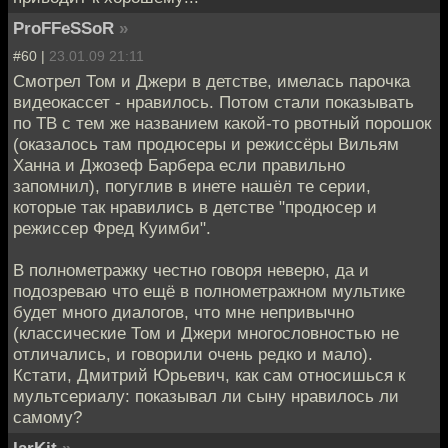
ProFFeSSoR
»
#60 |
23.01.09 21:11
Смотрел Том и Джери в детстве, имелась парочка
видеокассет - нравилось. Потом стали показывать
по ТВ с тем же названием какой-то рвотный порошок
(оказалось там продюсеры и режиссёры Вильям
Ханна и Джозеф Барбера если правильно
запомнил), погуглив в инете нашёл те серии,
которые так нравились в детстве "продюсер и
режиссер Фред Куимби".
В полнометражку честно говоря неверю, да и
подозреваю что ещё в полнометражном мультике
будет много диалогов, что мне непривычно
(классические Том и Джери многословностью не
отличались, и говорили очень редко и мало).
Кстати, Дмитрий Юрьевич, как сам относишься к
мультсериалу: показывал ли сыну нравилось ли
самому?