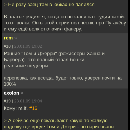
> Ни разу заец там в юбках не палился
В платье рядился, когда он ныкался на студии какой-
то от волка. Он в этой серии пел песню про Пугачёву
и ему ещё волк отключил фанеру.
rem
»
#18 |
23.01.09 19:02
Ранние "Том и Джерри" (режиссёры Ханна и
Барбера)- это полный отвал бошки
реальные шедевры
перепевка, как всегда, будет говно, уверен почти на
100%
exolon
»
#19 |
23.01.09 19:04
Кому: m.if,
#16
> А сейчас ещё показывают какую-то жалкую
поделку где вроде Том и Джери - но нарисованы