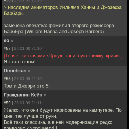
#56 |
23.01.09 21:10
> наследия аниматоров Уильяма Ханны и Джозефа
Барбары
замечена опечатка: фамилия второго режиссера
БарбЕра (William Hanna and Joseph Barbera)
eo
»
#57 |
23.01.09 21:10
[Топчет кирзачами ч0рную записную книжку, кричит]
Я стал отцом!
Dimetrius
»
#58 |
23.01.09 21:10
Том и Джерри это 5!
Гражданин Кейн
»
#59 |
23.01.09 21:11
Жалко, что они будут нарисованы на кампутере. По
мне, так лучше от руки.
Всё таки классика, а в ней модернизация редко
приводит к хорошему!!!