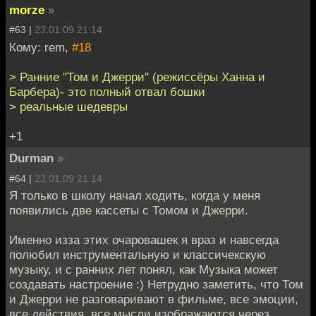
morze
»
#63 |
23.01.09 21:14
Кому: rem,
#18
> Ранние "Том и Джерри" (режиссёры Ханна и
Барбера)- это полный отвал бошки
> реальные шедевры
+1
Durman
»
#64 |
23.01.09 21:14
Я только в школу начал ходить, когда у меня
появились две кассеты с Томом и Джерри.
Именно изза этих очаровашек я враз и навсегда
полюбил инструментальную и классичекскую
музыку, и с ранних лет понял, как Музыка может
создавать настроение :) Нетрудно заметить, что Том
и Джерри не разговаривают в фильме, все эмоции,
все действия, все мысли изображаются через