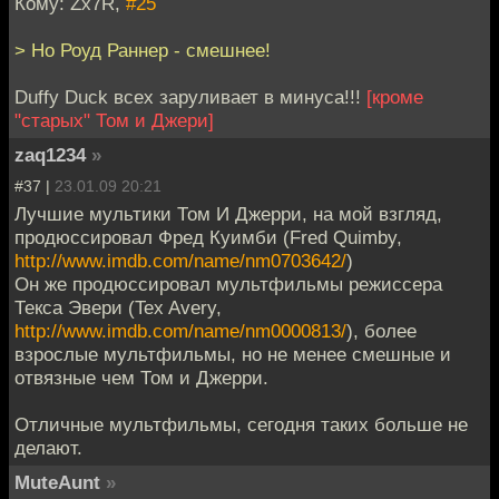
Кому: Zx7R,
#25
> Но Роуд Раннер - смешнее!
Duffy Duck всех заруливает в минуса!!!
[кроме
"старых" Том и Джери]
zaq1234
»
#37 |
23.01.09 20:21
Лучшие мультики Том И Джерри, на мой взгляд,
продюссировал Фред Куимби (Fred Quimby,
http://www.imdb.com/name/nm0703642/
)
Он же продюссировал мультфильмы режисcера
Текса Эвери (Tex Avery,
http://www.imdb.com/name/nm0000813/
), более
взрослые мультфильмы, но не менее смешные и
отвязные чем Том и Джерри.
Отличные мультфильмы, сегодня таких больше не
делают.
MuteAunt
»