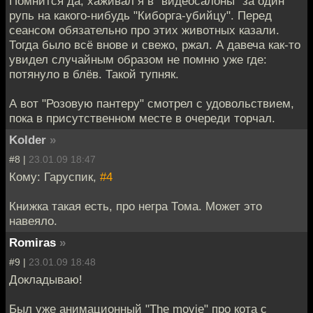
Помнится да, хаживал я в "видеосалоны" за один
рупь на какого-нибудь "Киборга-убийцу". Перед
сеансом обязательно про этих животных казали.
Тогда было всё внове и свежо, ржал. А давеча как-то
увидел случайным образом не помню уже где:
потянуло в блёв. Такой тупняк.
А вот "Розовую пантеру" смотрел с удовольствием,
пока в присутственном месте в очереди торчал.
Kolder
»
#8 |
23.01.09 18:47
Кому: Гаруспик,
#4
Книжка такая есть, про негра Тома. Может это
навеяло.
Romiras
»
#9 |
23.01.09 18:48
Докладываю!
Был уже анимационный "The movie" про кота с