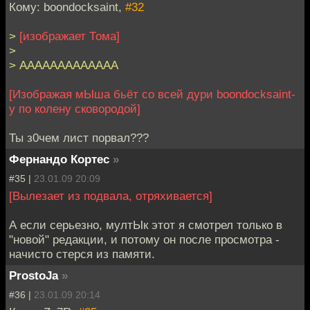
Кому: boondocksaint,
#32
>
[изображает Тома]
>
> ААААААААААААА
[Изображая мЫша бьёт со всей дури boondocksaint-
у по колену сковородой]
Ты з0чем лист порвал???
Фернандо Кортес
»
#35 |
23.01.09 20:09
[Вылезает из подвала, отряхивается]
А если серьезно, мултЫк этот я смотрел только в
"новой" редакции, и потому он после просмотра -
начисто стерся из памяти.
ProstoJa
»
#36 |
23.01.09 20:14