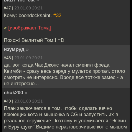
#47 |
23.01.09 20:21
Кому: boondocksaint,
#32
>
[изображает Тома]
Похож! Вылитый Том!! =D
изумруд
»
#48 |
23.01.09 20:21
да, вот когда Чак Джонс начал сменил фреда
Квимби - сразу весь заряд у мультов пропал, стало
смотреть не интересно. Вроде все тот-же замес - а
не интересно...
chuk200
»
#49 |
23.01.09 20:21
План заключается в том, чтобы сделать вечно
воюющих кота и мышонка в CG и запустить их в
реальное окружение.Поэтому и упоминается "Элвин
и Бурундуки".Видимо неразговорчивые кот с мышом