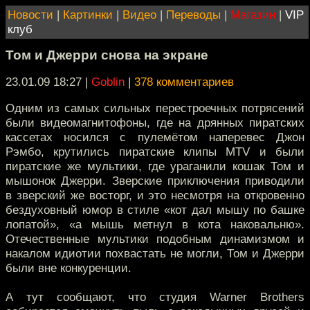
Новости
|
Картинки
|
Видео
|
Переводы
|
Магазин
|
VIP
клуб
Том и Джерри снова на экране
23.01.09 18:27
|
Goblin
|
378 комментариев
Одним из самых сильных перестроечных потрясений
были видеомагнитофоны, где на дрянных пиратских
кассетах носился с пулемётом наперевес Джон
Рэмбо, крутились пиратские клипы MTV и были
пиратские же мультики, где ураганили кошак Том и
мышонок Джерри. Зверские приключения приводили
в зверский же восторг, и это несмотря на откровенно
бездуховный юмор в стиле «кот дал мышу по башке
лопатой», «а мышь метнул в кота наковальню».
Отечественные мультики подобным динамизмом и
накалом идиотии похвастать не могли, Том и Джерри
были вне конкуренции.
А тут сообщают, что студия Warner Brothers