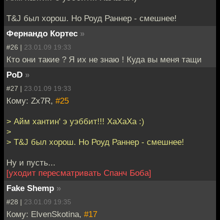
T&J был хорош. Но Роуд Раннер - смешнее!
Фернандо Кортес
»
#26 |
23.01.09 19:33
Кто они такие ? Я их не знаю ! Куда вы меня тащи
PoD
»
#27 |
23.01.09 19:33
Кому: Zx7R,
#25
> Айм хантин' э уэббит!!! ХаХаХа :)
>
> T&J был хорош. Но Роуд Раннер - смешнее!
Ну и пусть...
[уходит пересматривать Спанч Боба]
Fake Shemp
»
#28 |
23.01.09 19:35
Кому: ElvenSkotina,
#17