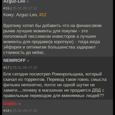
Azguz-Leo
»
#16 |
25.01.09 17:12
Кому: Azguz-Leo,
#12
Вдогонку хотел бы добавить что на финансовом
рынке лучшие моменты для покупки - это
поголовный пессимизм инвесторов а лучшие
моменты для продажи(в короткую) - тогда когда
эйфория и оптимизм большинства задирают
стоимость до небес.
NEMIROFF
»
#17 |
25.01.09 17:22
Бля сегодня посмотрел Рокенрольщика, который
скачал из торрентов. Перевод такое говно, смысла
фильма непонятно, почти ни одной шутки не
замети....почему в магазинах не продается ДВД с
правильным переводом для вменяемых людей??
Goblin
»
#18 |
25.01.09 17:24