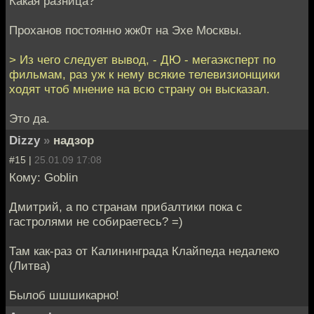
Какая разница?
Проханов постоянно жж0т на Эхе Москвы.
> Из чего следует вывод, - ДЮ - мегаэксперт по
фильмам, раз уж к нему всякие телевизионщики
ходят чтоб мнение на всю страну он высказал.
Это да.
Dizzy
»
надзор
#15 |
25.01.09 17:08
Кому: Goblin
Дмитрий, а по странам прибалтики пока с
гастролями не собираетесь? =)
Там как-раз от Калининграда Клайпеда недалеко
(Литва)
Былоб шшшикарно!