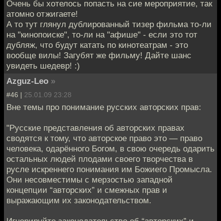
Очень бы хотелось попасть на сие мероприятие, так
атомно отжигаете!
А то тут глянул дублированный тизер фильма то-ли
на "кинопоиске", то-ли на "афише" - если это тот
дубляж, что будут катать по кинотеатрам - это
вообще вилы! Загубят же фильму! Дайте шанс
увидеть шедевр! :)
Azguz-Leo
»
#46 |
25.01.09 23:28
Вне темы про понимание русских авторских прав:
"Русские представления об авторских правах
сводятся к тому, что авторское право это — право
человека, одарённого Богом, в свою очередь одарить
остальных людей плодами своего творчества в
русле искреннего понимания им Божиего Промысла.
Они несовместимы с мерзостью западной
концепции “авторских” и смежных прав и
выражающим их законодательством.