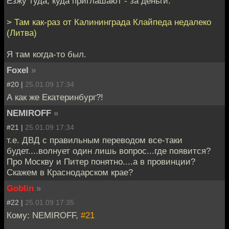
Езжу туда, куда приглашают - за деньги.
> Там как-раз от Калининграда Клайпеда недалеко
(Литва)
Я там когда-то был.
Foxel
»
#20 |
25.01.09 17:34
А как же Екатеринбург?!
NEMIROFF
»
#21 |
25.01.09 17:34
т.е. ДВД с правильным переводом все-таки
будет....волнует один лишь вопрос...где появится?
Про Москву и Питер понятно....а в провинции?
Скажем в Краснодарском крае?
Goblin
»
#22 |
25.01.09 17:35
Кому: NEMIROFF,
#21