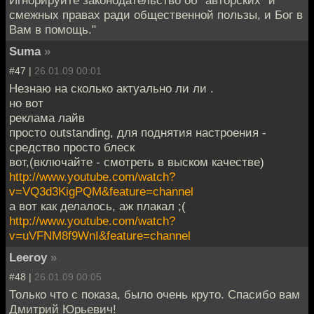
Игнорируйте законодательство об “авторских” и
смежных правах ради общественной пользы, и Бог в
Вам в помощь."
Suma
»
#47 |
26.01.09 00:01
Незнаю на сколько актуально ли ли .
но вот
реклама лайв
просто outstanding, для поднятия настроения -
средство просто блеск
вот,(включайте - смотреть в выском качестве)
http://www.youtube.com/watch?
v=VQ3d3KigPQM&feature=channel
а вот как делалось, аж плакал ;(
http://www.youtube.com/watch?
v=uVFNM8f9WnI&feature=channel
Leeroy
»
#48 |
26.01.09 00:05
Только что с показа, было очень круто. Спасибо вам
Дмитрий Юрьевич!