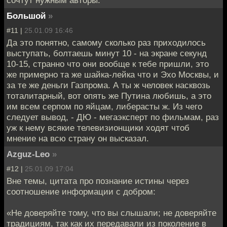
сочтут нужным авторы.
Большой
»
#11 |
25.01.09 16:46
Да это понятно, самому сколько раз приходилось
выступать, болтаешь минут 10 - на экране секунд
10-15, странно что они вообще к тебе пришли, это
же примерно та же шайка-лейка что и Эхо Москвы, и
за те же деньги Газпрома. А ты ж человек насквозь
тоталитарный, вот опять же Путина любишь, а это
им всем серпом по яйцам, либерасты ж. Из чего
следует вывод, - ДЮ - мегаэксперт по фильмам, раз
уж к нему всякие телевизионщики ходят чтоб
мнение на всю страну он высказал.
Azguz-Leo
»
#12 |
25.01.09 17:04
Вне темы, цитата про познание истины через
соотношение информации с добром:
«Не доверяйте тому, что вы слышали; не доверяйте
традициям, так как их передавали из поколение в