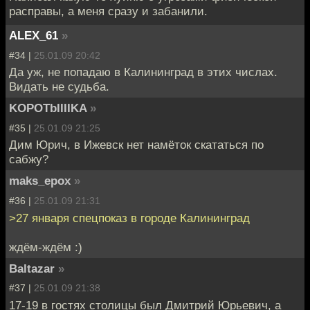
расправы, а меня сразу и забанили.
ALEX_61
»
#34 |
25.01.09 20:42
Да уж, не попадаю в Калининград в этих числах.
Видать не судьба.
KOPOTbIIIIKA
»
#35 |
25.01.09 21:25
Дим Юрич, в Ижевск нет намёток скататься по
сабжу?
maks_epox
»
#36 |
25.01.09 21:31
>27 января спецпоказ в городе Калининград
ждём-ждём :)
Baltazar
»
#37 |
25.01.09 21:38
17-19 в гостях столицы был Дмитрий Юрьевич, а