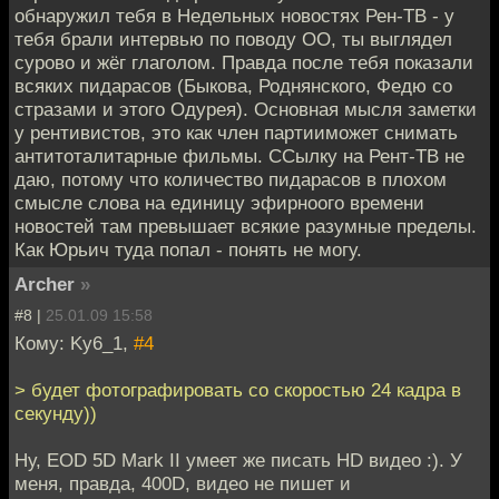
обнаружил тебя в Недельных новостях Рен-ТВ - у
тебя брали интервью по поводу ОО, ты выглядел
сурово и жёг глаголом. Правда после тебя показали
всяких пидарасов (Быкова, Роднянского, Федю со
стразами и этого Одурея). Основная мысля заметки
у рентивистов, это как член партииможет снимать
антитоталитарные фильмы. ССылку на Рент-ТВ не
даю, потому что количество пидарасов в плохом
смысле слова на единицу эфирноого времени
новостей там превышает всякие разумные пределы.
Как Юрьич туда попал - понять не могу.
Archer
»
#8 |
25.01.09 15:58
Кому: Ky6_1,
#4
> будет фотографировать со скоростью 24 кадра в
секунду))
Ну, EOD 5D Mark II умеет же писать HD видео :). У
меня, правда, 400D, видео не пишет и