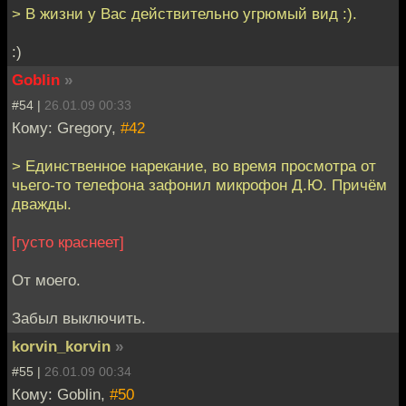
> В жизни у Вас действительно угрюмый вид :).
:)
Goblin
»
#54 |
26.01.09 00:33
Кому: Gregory,
#42
> Единственное нарекание, во время просмотра от
чьего-то телефона зафонил микрофон Д.Ю. Причём
дважды.
[густо краснеет]
От моего.
Забыл выключить.
korvin_korvin
»
#55 |
26.01.09 00:34
Кому: Goblin,
#50