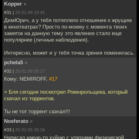
Kopper
»
#31 |
25.01.09 19:41
ДимЮрич, а у тебя потеплело отношение к жрущим
в кинотеатрах? Просто по-моему с момента твоих
заметок на данную тему это явление стало еще
популярнее (личные наблюдения).
Интересно, может и у тебя точка зрения поменялась.
pchela5
»
#32 |
25.01.09 20:17
Кому: NEMIROFF,
#17
> Бля сегодня посмотрел Рокенрольщика, который
скачал из торрентов.
Ты не тот торрент скачал!!!
Nosferato
»
#33 |
25.01.09 20:34
Написал какую-то хуйню с угрозами физической