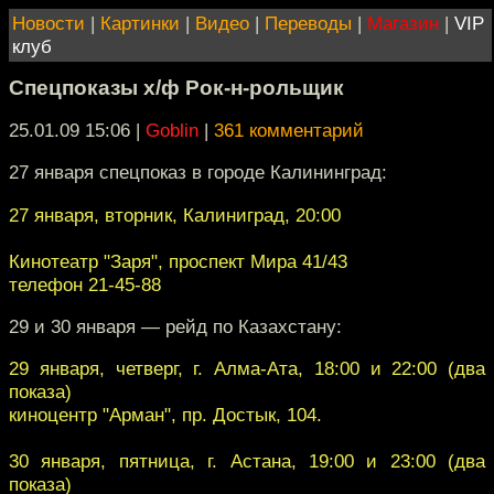
Новости
|
Картинки
|
Видео
|
Переводы
|
Магазин
|
VIP
клуб
Спецпоказы х/ф Рок-н-рольщик
25.01.09 15:06
|
Goblin
|
361 комментарий
27 января спецпоказ в городе Калининград:
27 января, вторник, Калиниград, 20:00
Кинотеатр "Заря", проспект Мира 41/43
телефон 21-45-88
29 и 30 января — рейд по Казахстану:
29 января, четверг, г. Алма-Ата, 18:00 и 22:00 (два
показа)
киноцентр "Арман", пр. Достык, 104.
30 января, пятница, г. Астана, 19:00 и 23:00 (два
показа)