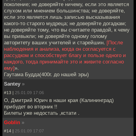
поколение; не доверяйте ничему, если это является
слухом или мнением большинства; не доверяйте,
если это является лишь записью высказывания
какого-то старого мудреца; не доверяйте догадкам;
не доверяйте тому, что вы считаете правдой, к чему
вы привыкли; не доверяйте одному голому
авторитету ваших учителей и старейшин.
[После
наблюдения и анализа, когда он согласуется с
рассудком и способствует благу и пользе одного и
каждого, тогда принимайте это и живите согласно
ему]
».
Гаутама Будда(400г. до нашей эры)
Santey
»
#13 |
25.01.09 17:06
О, Дмитрий Юрич в наши края (Калининград)
прибудет во вторник !!
Билеты уже недостать ,кстати .
Goblin
»
#14 |
25.01.09 17:07