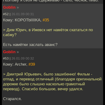
Поэтому я себя не сдерживаю - сало, чеснок, пиво.
Goblin
»
#52 |
26.01.09 00:31
Кому: KOPOTbIIIIKA,
#35
> Дим Юрич, в Ижевск нет намёток скататься по
сабжу?
Есть намётки заслать аванс?
Goblin
»
#53 |
26.01.09 00:32
Кому: Archer,
#39
> Дмитрий Юрьевич, было зашибенно! Фильм -
отпад, и перевод отличный (благодаря оригинальной
дорожке было слышно насколько грамотный
перевод). Спасибо большое, вечер удался.
Старался.