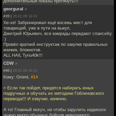
дополнительные показы протянуть!!!
georgural
»
#39 |
28.01.09 16:51
Хе-хе! Забронировал ещё восемь мест для
товарищей, уже в пути на выкуп.
Дмитрий Юрьевич, все камрады передают спаисибу
:)
Провёл краткий инструктаж по закупке правильных
книжек, блокнотов.
ALL HAIL Tynu40k!!!
CDW
»
#40 |
28.01.09 16:51
Кому: Orient,
#14
> Если так пойдет, придется набирать юных
подручных и обучать их методике Гоблиновского
перевода!!! И озвучки, конечно.
А то! Главный могуч, но чтобы зарулить надмозги
нужно много обычных бойцов невидимого