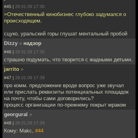
#45 |
28.01.09 17:30
>Отечественный кинобизнес глубоко задумался о
происходящем.
сцуко, уральский горы глушат ментальный пробой
Dizzy
»
надзор
#46 |
28.01.09 17:35
страшно подумать, что творится с жадными детьми.
jarrito
»
#47 |
28.01.09 17:39
про комм. предложение вроде вопрос уже звучал
или прислать реквизиты потенциальных площадок
на почту, чтобы сами договорились?
процесс организации по-прежнему покрыт мраком
georgural
»
#48 |
28.01.09 17:39
Кому: Makc,
#44