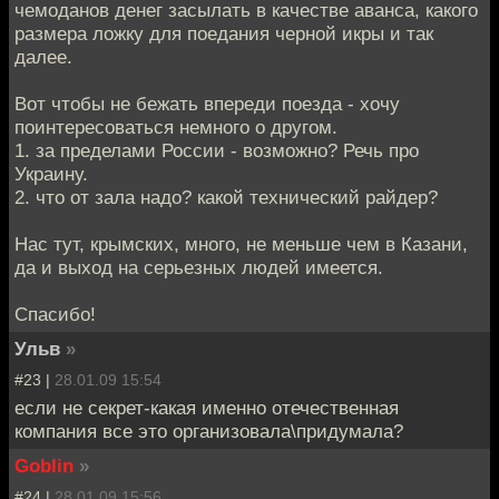
чемоданов денег засылать в качестве аванса, какого
размера ложку для поедания черной икры и так
далее.
Вот чтобы не бежать впереди поезда - хочу
поинтересоваться немного о другом.
1. за пределами России - возможно? Речь про
Украину.
2. что от зала надо? какой технический райдер?
Нас тут, крымских, много, не меньше чем в Казани,
да и выход на серьезных людей имеется.
Спасибо!
Ульв
»
#23 |
28.01.09 15:54
если не секрет-какая именно отечественная
компания все это организовала\придумала?
Goblin
»
#24 |
28.01.09 15:56