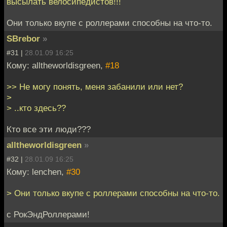
высылать велосипедистов!!!
Они только вкупе с роллерами способны на что-то.
SBrebor
»
#31 |
28.01.09 16:25
Кому: alltheworldisgreen,
#18
>> Не могу понять, меня забанили или нет?
>
> ..кто здесь??
Кто все эти люди???
alltheworldisgreen
»
#32 |
28.01.09 16:25
Кому: lenchen,
#30
> Они только вкупе с роллерами способны на что-то.
с РокЭндРоллерами!