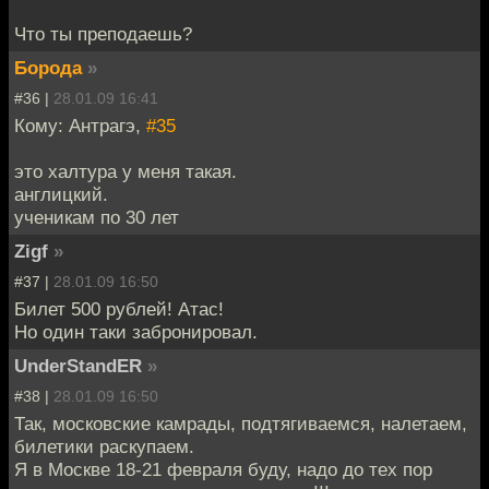
Что ты преподаешь?
Борода
»
#36 |
28.01.09 16:41
Кому: Антрагэ,
#35
это халтура у меня такая.
англицкий.
ученикам по 30 лет
Zigf
»
#37 |
28.01.09 16:50
Билет 500 рублей! Атас!
Но один таки забронировал.
UnderStandER
»
#38 |
28.01.09 16:50
Так, московские камрады, подтягиваемся, налетаем,
билетики раскупаем.
Я в Москве 18-21 февраля буду, надо до тех пор