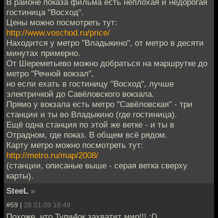
В районе показа фильма есть неплохая и недорогая
гостиница "Восход".
Цены можно посмотреть тут:
http://www.voschod.ru/price/
Находится у метро "Владыкино", от метро в десяти
минутах примерно.
От Шереметьево можно добраться на маршрутке до
метро "Речной вокзал",
но если ехать в гостиницу "Восход", лучше
электричкой до Савёловского вокзала.
Прямо у вокзала есть метро "Савёловская" - три
станции и ты во Владыкино (где гостиница).
Ещё одна станция по этой же ветке - и ты в
Отрадном, где показ. В общем всё рядом.
Карту метро можно посмотреть тут:
http://metro.ru/map/2008/
(станции, описаные выше - серая ветка сверху
карты).
SteeL
»
#59 |
28.01.09 18:49
Похоже, что Тупи4ок захватит мир!!! :D