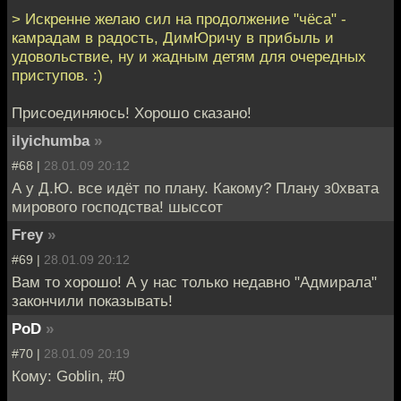
> Искренне желаю сил на продолжение "чёса" -
камрадам в радость, ДимЮричу в прибыль и
удовольствие, ну и жадным детям для очередных
приступов. :)
Присоединяюсь! Хорошо сказано!
ilyichumba
»
#68 |
28.01.09 20:12
А у Д.Ю. все идёт по плану. Какому? Плану з0хвата
мирового господства! шыссот
Frey
»
#69 |
28.01.09 20:12
Вам то хорошо! А у нас только недавно "Адмирала"
закончили показывать!
PoD
»
#70 |
28.01.09 20:19
Кому: Goblin, #0