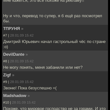
Мне кажется, это все похоже на рекламу!!
Ну и что, перевод то супер, я б ещё раз посмотрел
бы.
ТПРУНЯ
»
#7 |
28.01.09 15:42
Дмитрий Юрьевич начал гастрольный чёс по стране
:о)
DevilDante
»
#8 |
28.01.09 15:42
Не могу понять, меня забанили или нет?
Zigf
»
#9 |
28.01.09 15:42
Звоню! Пока безуспешно =(
Madshadow
»
#10 |
28.01.09 15:42
Похоже, что мировое господство не за горами. И это