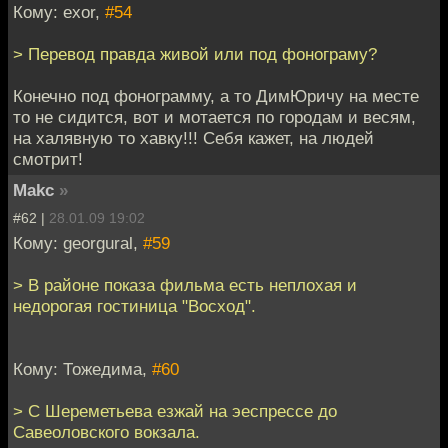
Кому: exor,
#54
> Перевод правда живой или под фонограму?
Конечно под фонограмму, а то ДимЮричу на месте
то не сидится, вот и мотается по городам и весям,
на халявную то хавку!!! Себя кажет, на людей
смотрит!
Makc
»
#62 |
28.01.09 19:02
Кому: georgural,
#59
> В районе показа фильма есть неплохая и
недорогая гостиница "Восход".
Кому: Тожедима,
#60
> С Шереметьева езжай на эеспрессе до
Савеоловского вокзала.