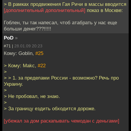
> В рамках продвижения Гая Ричи в массы вводится
[дополнительный дополнительный]
показ в Москве:
Гоблен, ты так напесал, чтоб атабрать у нас еще
больши денег???!!!!!
PoD
»
#71 |
28.01.09 20:23
Кому: Goblin,
#25
> Кому: Makc,
#22
>
> > 1. за пределами России - возможно? Речь про
Украину.
>
> Не пробовал, не знаю.
>
> За границу ездить обходится дороже.
[убежал за дом раскапывать чемодан с деньгами]