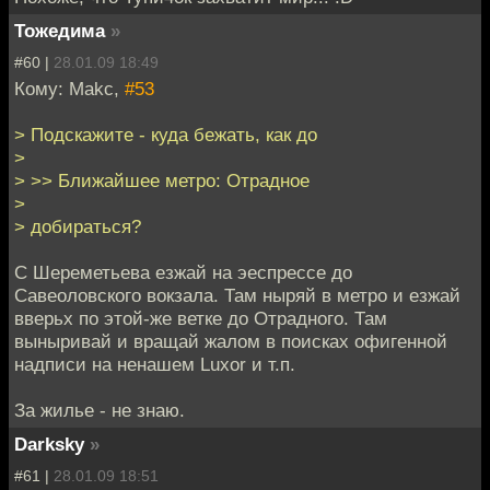
Тожедима
»
#60 |
28.01.09 18:49
Кому: Makc,
#53
> Подскажите - куда бежать, как до
>
> >> Ближайшее метро: Отрадное
>
> добираться?
С Шереметьева езжай на эеспрессе до
Савеоловского вокзала. Там ныряй в метро и езжай
вверьх по этой-же ветке до Отрадного. Там
выныривай и вращай жалом в поисках офигенной
надписи на ненашем Luxor и т.п.
За жилье - не знаю.
Darksky
»
#61 |
28.01.09 18:51