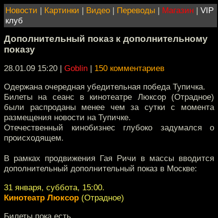
Новости
|
Картинки
|
Видео
|
Переводы
|
Магазин
|
VIP
клуб
Дополнительный показ к дополнительному
показу
28.01.09 15:20
|
Goblin
|
150 комментариев
Одержана очередная убедительная победа Тупичка.
Билеты на сеанс в кинотеатре Люксор (Отрадное)
были распроданы менее чем за сутки с момента
размещения новости на Тупичке.
Отечественный кинобизнес глубоко задумался о
происходящем.
В рамках продвижения Гая Ричи в массы вводится
дополнительный дополнительный показ в Москве:
31 января, суббота, 15:00.
Кинотеатр Люксор
(Отрадное)
Билеты пока есть.