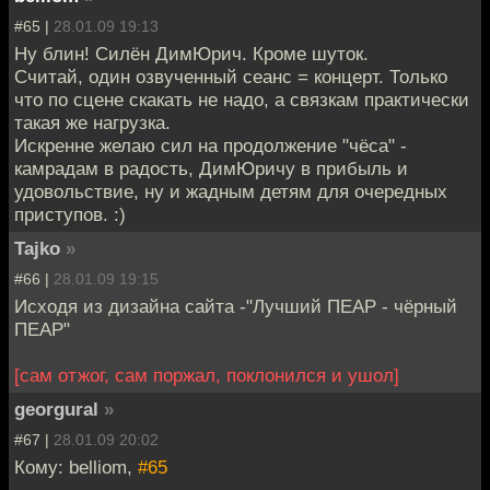
#65 |
28.01.09 19:13
Ну блин! Силён ДимЮрич. Кроме шуток.
Считай, один озвученный сеанс = концерт. Только
что по сцене скакать не надо, а связкам практически
такая же нагрузка.
Искренне желаю сил на продолжение "чёса" -
камрадам в радость, ДимЮричу в прибыль и
удовольствие, ну и жадным детям для очередных
приступов. :)
Tajko
»
#66 |
28.01.09 19:15
Исходя из дизайна сайта -"Лучший ПЕАР - чёрный
ПЕАР"
[сам отжог, сам поржал, поклонился и ушол]
georgural
»
#67 |
28.01.09 20:02
Кому: belliom,
#65