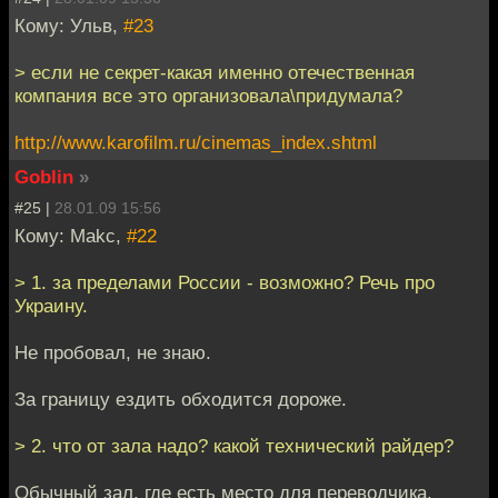
Кому: Ульв,
#23
> если не секрет-какая именно отечественная
компания все это организовала\придумала?
http://www.karofilm.ru/cinemas_index.shtml
Goblin
»
#25 |
28.01.09 15:56
Кому: Makc,
#22
> 1. за пределами России - возможно? Речь про
Украину.
Не пробовал, не знаю.
За границу ездить обходится дороже.
> 2. что от зала надо? какой технический райдер?
Обычный зал, где есть место для переводчика.