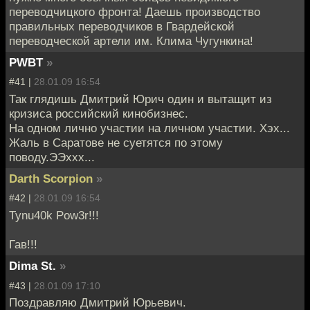
переводчицкого фронта! Даешь производство
правильных переводчиков в Гвардейской
переводческой артели им. Клима Чугункина!
PWBT
»
#41 |
28.01.09 16:54
Так глядишь Дмитрий Юрич один и вытащит из
кризиса российский кинобизнес.
На одном лично участии на личном участии. Хэх...
Жаль в Саратове не суетятся по этому
поводу.ЭЭххх...
Darth Scorpion
»
#42 |
28.01.09 16:54
Tynu40k Pow3r!!!
Гав!!!
Dima St.
»
#43 |
28.01.09 17:10
Поздравляю Дмитрий Юрьевич.