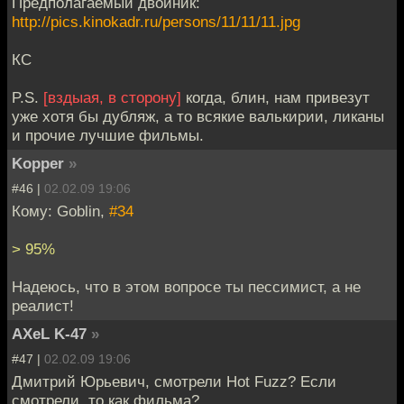
Предполагаемый двойник:
http://pics.kinokadr.ru/persons/11/11/11.jpg
КС
P.S.
[вздыая, в сторону]
когда, блин, нам привезут
уже хотя бы дубляж, а то всякие валькирии, ликаны
и прочие лучшие фильмы.
Kopper
»
#46 |
02.02.09 19:06
Кому: Goblin,
#34
> 95%
Надеюсь, что в этом вопросе ты пессимист, а не
реалист!
AXeL K-47
»
#47 |
02.02.09 19:06
Дмитрий Юрьевич, смотрели Hot Fuzz? Если
смотрели, то как фильма?