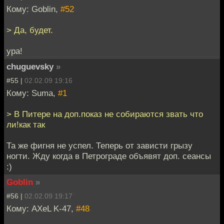
Кому: Goblin,
#52
> Да, будет.
ура!
chuguevsky
»
#55 |
02.02.09 19:16
Кому: Suma,
#1
> В Питере на доп.показ не собираются звать что
ли!как так
Та же фигня не успел. Теперь от зависти грызу
ногти. Жду когда в Петрограде объявят доп. сеансы
:)
Goblin
»
#56 |
02.02.09 19:17
Кому: AXeL K-47,
#48