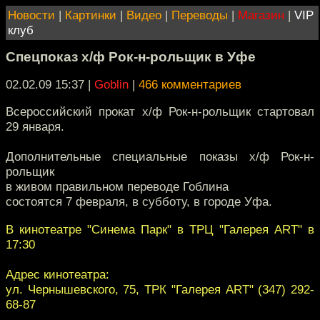
Новости
|
Картинки
|
Видео
|
Переводы
|
Магазин
|
VIP
клуб
Спецпоказ х/ф Рок-н-рольщик в Уфе
02.02.09 15:37
|
Goblin
|
466 комментариев
Всероссийский прокат х/ф Рок-н-рольщик стартовал
29 января.
Дополнительные специальные показы х/ф Рок-н-
рольщик
в живом правильном переводе Гоблина
состоятся 7 февраля, в субботу, в городе Уфа.
В кинотеатре "Синема Парк" в ТРЦ "Галерея ART" в
17:30
Адрес кинотеатра:
ул. Чернышевского, 75, ТРК "Галерея ART" (347) 292-
68-87