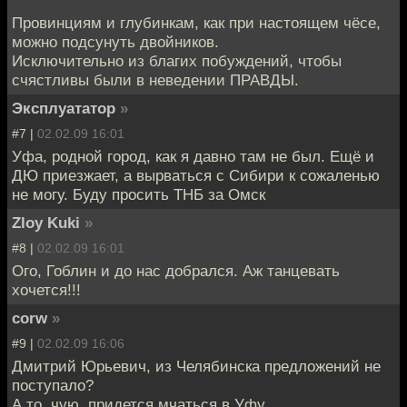
Провинциям и глубинкам, как при настоящем чёсе,
можно подсунуть двойников.
Исключительно из благих побуждений, чтобы
счястливы были в неведении ПРАВДЫ.
Эксплуататор
»
#7 |
02.02.09 16:01
Уфа, родной город, как я давно там не был. Ещё и
ДЮ приезжает, а вырваться с Сибири к сожаленью
не могу. Буду просить ТНБ за Омск
Zloy Kuki
»
#8 |
02.02.09 16:01
Ого, Гоблин и до нас добрался. Аж танцевать
хочется!!!
corw
»
#9 |
02.02.09 16:06
Дмитрий Юрьевич, из Челябинска предложений не
поступало?
А то, чую, придется мчаться в Уфу.