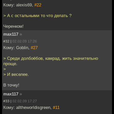
Кому: alexis69,
#22
> А с остальными то что делать ?
Черенком!
max117
»
#32 |
02.02.09 17:26
Кому: Goblin,
#27
> Среди долбоёбов, камрад, жить значительно
проще.
>
> И веселее.
В точку!
max117
»
#33 |
02.02.09 17:27
Кому: alltheworldisgreen,
#11