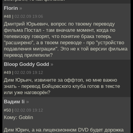
Florin
»
#48 |
02.02.09 19:06
Дмитрий Юрьевич, вопрос по твоему переводу
фильма Постал - там вначале момент, когда по
телевизору говорят, что понятие брака теперь
"расширено", а в твоем переводе - про "устройство
подавления миграции". Это не к той версии фильма
перевод прилепили?
Bloop Goddy Godd
»
#49 |
02.02.09 19:12
Дим Юрьич, извините за оффтоп, но мне важно
знать - перевод Бойцовского клуба готов в тексте
или уже наговорён?
Вадим li
»
#50 |
02.02.09 19:12
Кому: Goblin
Дим Юрич, а на лицензионном DVD будет дорожка