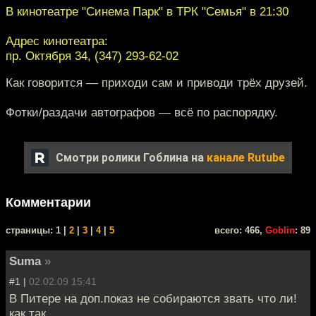
В кинотеатре "Синема Парк" в ТРК "Семья" в 21:30
Адрес кинотеатра:
пр. Октября 34, (347) 293-62-02
Как говорится — приходи сам и приводи трёх друзей.
Фотки/раздачи автографов — всё по распорядку.
Смотри ролики Гоблина на
канале Rutube
Комментарии
cтраницы: 1 |
2
|
3
|
4
|
5
всего: 466,
Goblin
: 89
Suma
»
#1 |
02.02.09 15:41
В Питере на доп.показ не собираются звать что ли!
как так