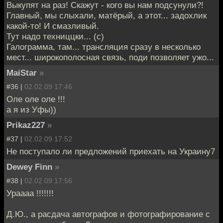
Выкупят на раз! Скажут - кого вы нам подсунули?!
Главный, мы слыхали, матёрый, а этот... задохлик
какой-то! И смазливый.
Тут надо техниццки... (с)
Галограмма, там... трансляция сразу в несколько
мест... широкополосная связь, поди позволяет ужо...
MaiStar
»
#36 |
02.02.09 17:46
Оле оле оле !!!
а я из Уфы))
Prikaz227
»
#37 |
02.02.09 17:52
Не поступало ли предложений приехать на Украину7
Dewey Finn
»
#38 |
02.02.09 17:56
Ураааа !!!!!!!
Д.Ю., а расдача автографов и фотографирование с