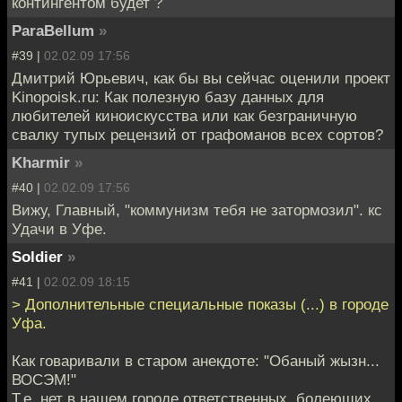
контингентом будет ?
ParaBellum
»
#39 |
02.02.09 17:56
Дмитрий Юрьевич, как бы вы сейчас оценили проект
Kinopoisk.ru: Как полезную базу данных для
любителей киноискусства или как безграничную
свалку тупых рецензий от графоманов всех сортов?
Kharmir
»
#40 |
02.02.09 17:56
Вижу, Главный, "коммунизм тебя не затормозил". кс
Удачи в Уфе.
Soldier
»
#41 |
02.02.09 18:15
> Дополнительные специальные показы (...) в городе
Уфа.
Как говаривали в старом анекдоте: "Обаный жызн...
ВОСЭМ!"
Т.е. нет в нашем городе ответственных, болеющих