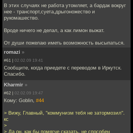
В этих случаях не работа утомляет, а бардак вокруг
нее - транспорт,суета,дрыгоножество и
рукомашество.
Вроде ничего не делал, а как лимон выжат.
От души пожелаю иметь возможность высыпаться.
romazi
»
#61 |
02.02.09 19:41
Сообщите, когда приедете с переводом в Иркутск.
Спасибо.
Kharmir
»
#62 |
02.02.09 19:47
Кому: Goblin,
#44
> Вижу, Главный, "коммунизм тебя не затормозил".
кс
>
> Да он, как бы помягче сказать, не способен