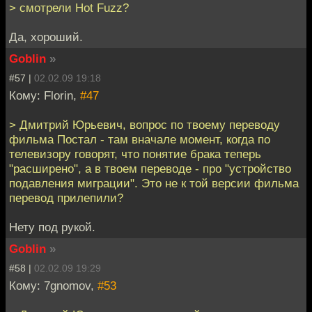
> смотрели Hot Fuzz?
Да, хороший.
Goblin
»
#57 |
02.02.09 19:18
Кому: Florin,
#47
> Дмитрий Юрьевич, вопрос по твоему переводу
фильма Постал - там вначале момент, когда по
телевизору говорят, что понятие брака теперь
"расширено", а в твоем переводе - про "устройство
подавления миграции". Это не к той версии фильма
перевод прилепили?
Нету под рукой.
Goblin
»
#58 |
02.02.09 19:29
Кому: 7gnomov,
#53