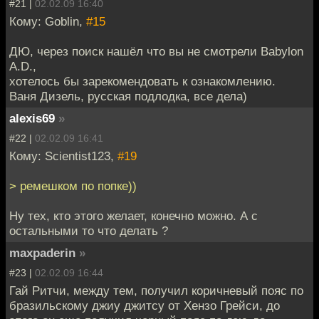
#21 |
02.02.09 16:40
Кому: Goblin,
#15
ДЮ, через поиск нашёл что вы не смотрели Babylon
A.D.,
хотелось бы зарекомендовать к ознакомлению.
Ваня Дизель, русская подлодка, все дела)
alexis69
»
#22 |
02.02.09 16:41
Кому: Scientist123,
#19
> ремешком по попке))
Ну тех, кто этого желает, конечно можно. А с
остальными то что делать ?
maxpaderin
»
#23 |
02.02.09 16:44
Гай Ритчи, между тем, получил коричневый пояс по
бразильскому джиу джитсу от Хензо Грейси, до