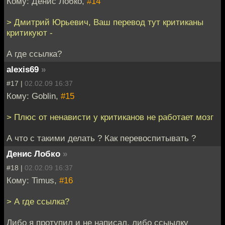
Кому: Денис Лобко,
#14
> Дмитрий Юрьевич, Ваш перевод тут критиканы
критикуют -
А где ссылка?
alexis69
»
#17 |
02.02.09 16:37
Кому: Goblin,
#15
> Плюс от ненависти у критиканов не работает мозг
А что с такими делать ? Как перевоспитывать ?
Денис Лобко
»
#18 |
02.02.09 16:37
Кому: Timus,
#16
> А где ссылка?
Либо я протупил и не написал, либо ссыылку