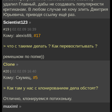
удалил Главный, дабы не создавать популярности
критиканам. В любом случае не хочу злить Дмитрия
Юрьевича, приводя ссылку ещё раз.
Scientist123
»
#19 |
02.02.09 16:39
Кому: alexis69,
#17
> что с такими делать ? Как перевоспитывать ?
ремешком по попке))
Clone
»
#20 |
02.02.09 16:40
Кому: Скумец,
#5
> Как там у нас с клонированием дела обстоят?
Отлично, клонируемся потихоньку.
maximl
»