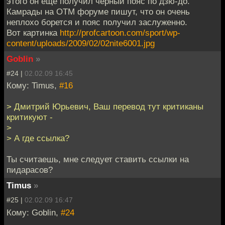
этого он еще получил черный пояс по дзю-до.
Камрады на ОТМ форуме пишут, что он очень
неплохо борется и пояс получил заслуженно.
Вот картинка
http://profcartoon.com/sport/wp-
content/uploads/2009/02/02nite6001.jpg
Goblin
»
#24 |
02.02.09 16:45
Кому: Timus,
#16
> Дмитрий Юрьевич, Ваш перевод тут критиканы
критикуют -
>
> А где ссылка?
Ты считаешь, мне следует ставить ссылки на
пидарасов?
Timus
»
#25 |
02.02.09 16:47
Кому: Goblin,
#24