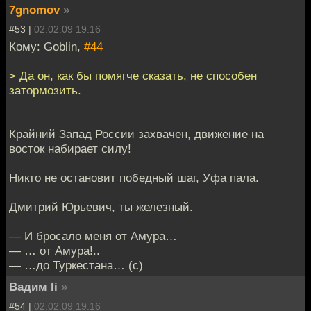
7gnomov
»
#53 |
02.02.09 19:16
Кому: Goblin,
#44
> Да он, как бы помягче сказать, не способен
затормозить.
Крайний Запад России захвачен, движение на
восток набирает силу!
Никто не остановит победный шаг, Уфа пала.
Дмитрий Юрьевич, ты железный.
— И бросало меня от Амура…
— … от Амура!..
— …до Туркестана… (с)
Вадим li
»
#54 |
02.02.09 19:16