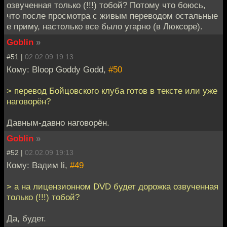
озвученная только (!!!) тобой? Потому что боюсь,
что после просмотра с живым переводом остальные
е приму, настолько все было угарно (в Люксоре).
Goblin
»
#51 |
02.02.09 19:13
Кому: Bloop Goddy Godd,
#50
> перевод Бойцовского клуба готов в тексте или уже
наговорён?
Давным-давно наговорён.
Goblin
»
#52 |
02.02.09 19:13
Кому: Вадим li,
#49
> а на лицензионном DVD будет дорожка озвученная
только (!!!) тобой?
Да, будет.