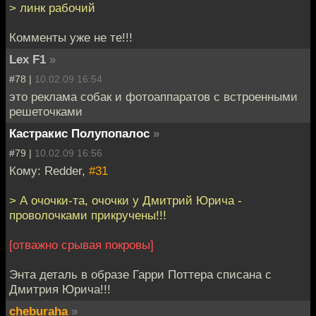
> линк рабочий
Комменты уже не те!!!
Lex F1
»
#78 |
10.02.09 16:54
это реклама собак и фотоаппаратов с встроенными
решеточками
Кастракис Полупопалос
»
#79 |
10.02.09 16:56
Кому: Redder,
#31
> А очочки-та, очочки у Дмитрий Юрича -
проволочками прикручены!!!
[отважно срывая покровы]
Энта деталь в образе Гарри Поттера списана с
Дмитрия Юрича!!!
cheburaha
»