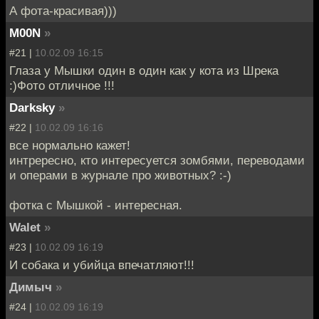
А фота-красивая)))
M00N
»
#21 |
10.02.09 16:15
Глаза у Мышки один в один как у кота из Шрека
:)Фото отличное !!!
Darksky
»
#22 |
10.02.09 16:16
все нормально кажет!
интрересно, кто интересуется зомбями, переводами
и операми в журнале про животных? :-)
фотка с Мышкой - интересная.
Walet
»
#23 |
10.02.09 16:19
И собака и убийца впечатляют!!!
Димыч
»
#24 |
10.02.09 16:19