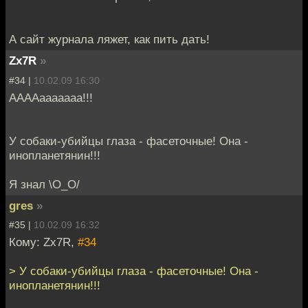
А сайт журнала ляжет, как пить дать!
Zx7R
»
#34 |
10.02.09 16:30
ААААааааааа!!!
У собаки-убийцы глаза - фасеточные! Она -
инопланетянин!!!
Я знал \O_O/
gres
»
#35 |
10.02.09 16:32
Кому: Zx7R,
#34
> У собаки-убийцы глаза - фасеточные! Она -
инопланетянин!!!