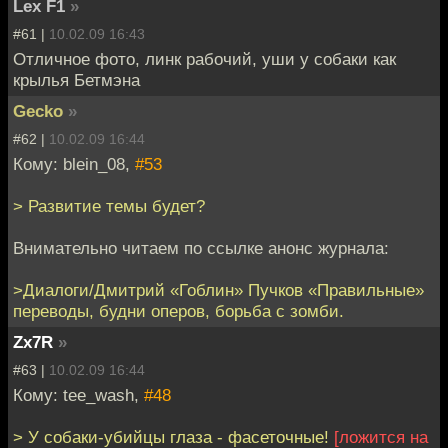
Lex F1
»
#61 |
10.02.09 16:43
Отличное фото, линк рабочий, уши у собаки как
крылья Бетмэна
Gecko
»
#62 |
10.02.09 16:44
Кому: blein_08,
#53
> Развитие темы будет?
Внимательно читаем по ссылке анонс журнала:
>Диалоги/Дмитрий «Гоблин» Пучков «Правильные»
переводы, будни оперов, борьба с зомби.
Zx7R
»
#63 |
10.02.09 16:44
Кому: tee_wash,
#48
> У собаки-убийцы глаза - фасеточные!
[ложится на