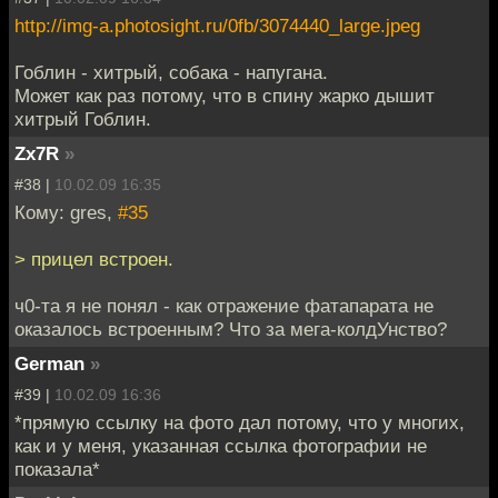
http://img-a.photosight.ru/0fb/3074440_large.jpeg
Гоблин - хитрый, собака - напугана.
Может как раз потому, что в спину жарко дышит
хитрый Гоблин.
Zx7R
»
#38 |
10.02.09 16:35
Кому: gres,
#35
> прицел встроен.
ч0-та я не понял - как отражение фатапарата не
оказалось встроенным? Что за мега-колдУнство?
German
»
#39 |
10.02.09 16:36
*прямую ссылку на фото дал потому, что у многих,
как и у меня, указанная ссылка фотографии не
показала*