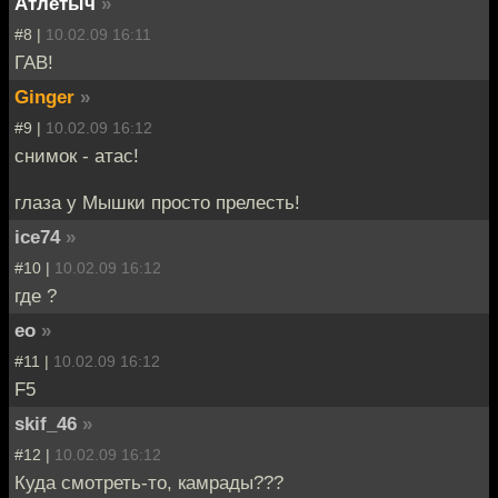
Атлетыч
»
#8 |
10.02.09 16:11
ГАВ!
Ginger
»
#9 |
10.02.09 16:12
снимок - атас!
глаза у Мышки просто прелесть!
ice74
»
#10 |
10.02.09 16:12
где ?
eo
»
#11 |
10.02.09 16:12
F5
skif_46
»
#12 |
10.02.09 16:12
Куда смотреть-то, камрады???