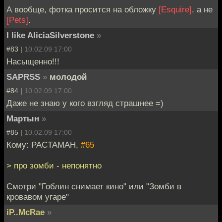
А вообще, фотка просится на обложку
[Esquire]
, а не
[Pets]
.
I like AliciaSilverstone
»
#83 |
10.02.09 17:00
Насыщенно!!!
SAPRSS
»
молодой
#84 |
10.02.09 17:00
Даже не знаю у кого взгляд страшнее =)
Мартын
»
#85 |
10.02.09 17:00
Кому: PACTAMAH,
#65
> про зомби - непонятно
Смотри "Гоблин снимает кино" или "Зомби в
кровавом угаре"
iP..McRae
»