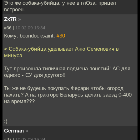
Это же собака-убийца, у нее в глОза, прицел
встроен.
Zx7R
»
#36 |
10.02.09 16:34
Кому: boondocksaint,
#30
> Собака-убийца уделывает Аню Семенович в
минуса
Тут произошла типичная подмена понятий! АС для
одного - СУ для другого!!
Ты же не будешь покупать Ферари чтобы огород
пахать? А на тракторе Беларусь делать заезд 0-400
на время???
:)
German
»
#37 |
10.02.09 16:34