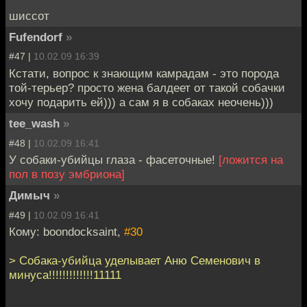
шиссот
Fufendorf
»
#47 |
10.02.09 16:39
Кстати, вопрос к знающим камрадам - это порода
той-терьер? просто жена балдеет от такой собачки
хочу подарить ей))) а сам я в собаках неочень)))
tee_wash
»
#48 |
10.02.09 16:41
У собаки-убийцы глаза - фасеточные!
[ложится на
пол в позу эмбриона]
Димыч
»
#49 |
10.02.09 16:41
Кому: boondocksaint,
#30
> Собака-убийца уделывает Аню Семенович в
минуса!!!!!!!!!!!!!11111