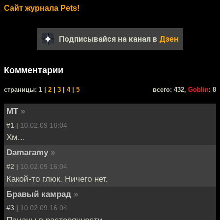
Сайт журнала Pets!
Подписывайся на канал в
Дзен
Комментарии
cтраницы: 1 |
2
|
3
|
4
|
5
всего: 432,
Goblin
: 8
MT
»
#1 |
10.02.09 16:04
Хм...
Damaramy
»
#2 |
10.02.09 16:04
Какой-то глюк. Ничего нет.
Бравый камрад
»
#3 |
10.02.09 16:04
Пацаны в растерянности.