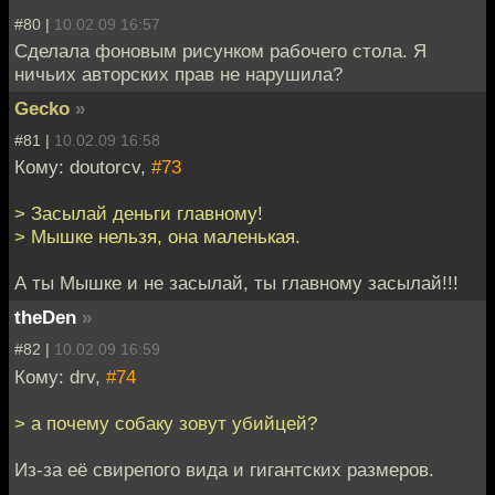
#80 |
10.02.09 16:57
Сделала фоновым рисунком рабочего стола. Я
ничьих авторских прав не нарушила?
Gecko
»
#81 |
10.02.09 16:58
Кому: doutorcv,
#73
> Засылай деньги главному!
> Мышке нельзя, она маленькая.
А ты Мышке и не засылай, ты главному засылай!!!
theDen
»
#82 |
10.02.09 16:59
Кому: drv,
#74
> а почему собаку зовут убийцей?
Из-за её свирепого вида и гигантских размеров.