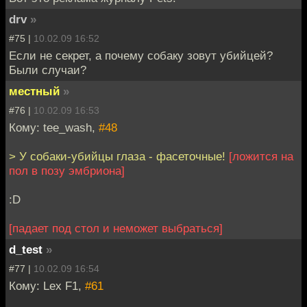
drv
»
#75 |
10.02.09 16:52
Если не секрет, а почему собаку зовут убийцей?
Были случаи?
местный
»
#76 |
10.02.09 16:53
Кому: tee_wash,
#48
> У собаки-убийцы глаза - фасеточные!
[ложится на
пол в позу эмбриона]
:D
[падает под стол и неможет выбраться]
d_test
»
#77 |
10.02.09 16:54
Кому: Lex F1,
#61