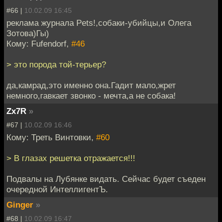
#66 |
10.02.09 16:45
реклама журнала Pets!,собаки-убийцы,и Олега
Зотова)Гы)
Кому: Fufendorf,
#46
> это порода той-терьер?
да,камрад,это именно она.Гадит мало,жрет
немного,гавкает звонко - мечта,а не собака!
Zx7R
»
#67 |
10.02.09 16:46
Кому: Треть Винтовки,
#60
> В глазах решетка отражается!!!
Подвалы на Лубянке видать. Сейчас будет съеден
очередной ИнтеллигентЪ.
Ginger
»
#68 |
10.02.09 16:47