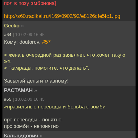
пол в позу эмбриона]
http://s60.radikal.ru/i169/0902/92/e8126cfe5fc1.jpg
Gecko
»
#64 |
10.02.09 16:45
Кому: doutorcv,
#57
> жена в очередной раз заявляет, что хочет такую
же.
> "камрады, помогите, что делать".
Засылай деньги главному!
PACTAMAH
»
#65 |
10.02.09 16:45
>правильные переводы и борьба с зомби
про переводы - понятно.
про зомби - непонятно
Кальцидович
»