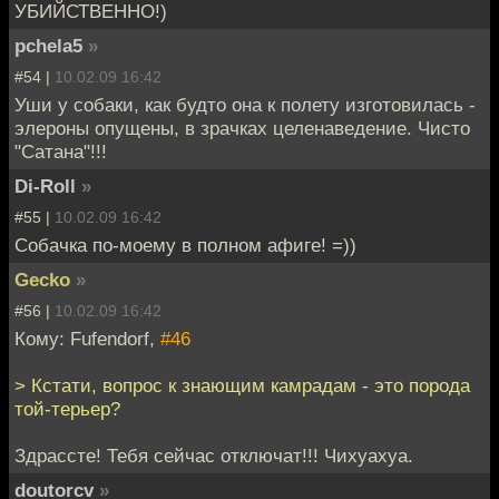
УБИЙСТВЕННО!)
pchela5
»
#54 |
10.02.09 16:42
Уши у собаки, как будто она к полету изготовилась -
элероны опущены, в зрачках целенаведение. Чисто
"Сатана"!!!
Di-Roll
»
#55 |
10.02.09 16:42
Собачка по-моему в полном афиге! =))
Gecko
»
#56 |
10.02.09 16:42
Кому: Fufendorf,
#46
> Кстати, вопрос к знающим камрадам - это порода
той-терьер?
Здрассте! Тебя сейчас отключат!!! Чихуахуа.
doutorcv
»