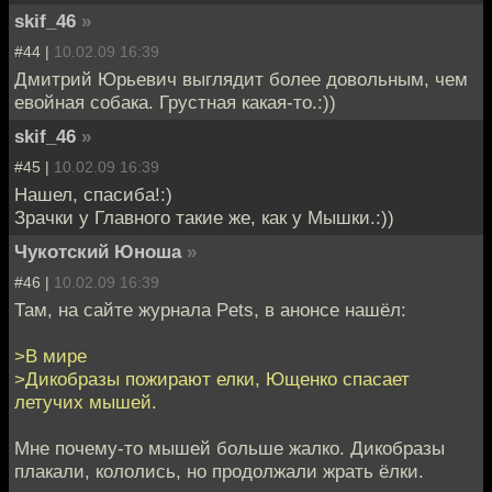
skif_46
»
#44 |
10.02.09 16:39
Дмитрий Юрьевич выглядит более довольным, чем
евойная собака. Грустная какая-то.:))
skif_46
»
#45 |
10.02.09 16:39
Нашел, спасиба!:)
Зрачки у Главного такие же, как у Мышки.:))
Чукотский Юноша
»
#46 |
10.02.09 16:39
Там, на сайте журнала Pets, в анонсе нашёл:
>В мире
>Дикобразы пожирают елки, Ющенко спасает
летучих мышей.
Мне почему-то мышей больше жалко. Дикобразы
плакали, кололись, но продолжали жрать ёлки.