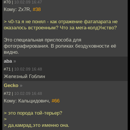
#70 |
10.02.09 16:47
Кому: Zx7R,
#38
> ч0-та я не понял - как отражение фатапарата не
оказалось встроенным? Что за мега-колдУнство?
Это специальная приспособа для
фотографирования. В роликах бездуховности её
видно.
aba
»
#71 |
10.02.09 16:48
Железный Гоблин
Gecko
»
#72 |
10.02.09 16:48
Кому: Кальцидович,
#66
> это порода той-терьер?
>
> да,камрад,это именно она.