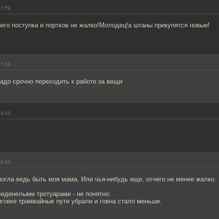
17:59
его поступка и портков не жалко!Молодец!а штаны прикупятся новые!
17:59
надо срочно переходить к работе за вещи
18:00
18:00
могла ведь быть моя мама. Или чья-нибудь еще, отчего не менее жалко.
леденелыми тротуарами - не понятно.
говке трамвайные пути убрали и говна стало меньше.