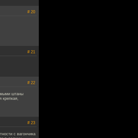
# 20
# 21
# 22
бимыми штаны
я крепкая,
# 23
тности с вагончика