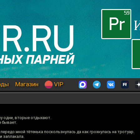
оды
Магазин
VIP
шу одни, вторые отдыхают.
е бывает.
 передо мной тётенька поскользнулась да как грохнулась на тротуар.
и заплакала.