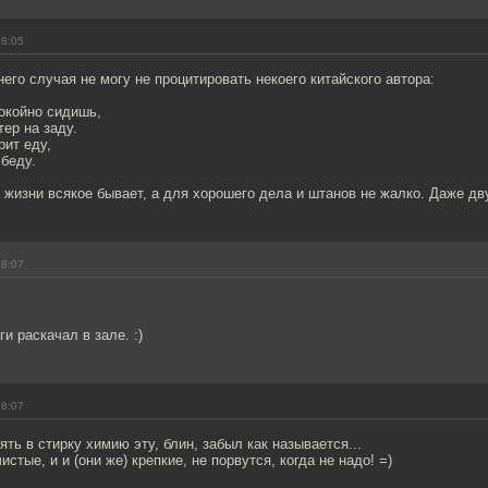
18:05
его случая не могу не процитировать некоего китайского автора:
окойно сидишь,
тер на заду.
рит еду,
 беду.
 в жизни всякое бывает, а для хорошего дела и штанов не жалко. Даже дв
18:07
и раскачал в зале. :)
18:07
ть в стирку химию эту, блин, забыл как называется...
истые, и и (они же) крепкие, не порвутся, когда не надо! =)