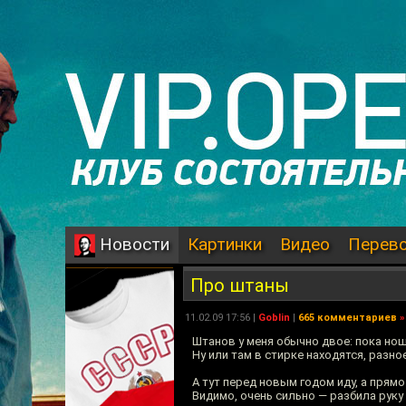
Картинки
Видео
Перев
Новости
Про штаны
11.02.09 17:56 |
Goblin
|
665 комментариев
»
Штанов у меня обычно двое: пока но
Ну или там в стирке находятся, разно
А тут перед новым годом иду, а прямо
Видимо, очень сильно — разбила руку 