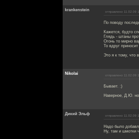
krankenstein
отправлено 11.02.09 
По поводу последн
Кажется, будто сп
Глядь - штаны про
Огонь то мирно ва
То вдруг приносит
Это я к тому, что
Nikolai
отправлено 11.02.09 
Бывает. :)
Наверное, Д.Ю. ног
Дикий Эльф
отправлено 11.02.09 
Надо было добавля
Ну, там и шмотки ч