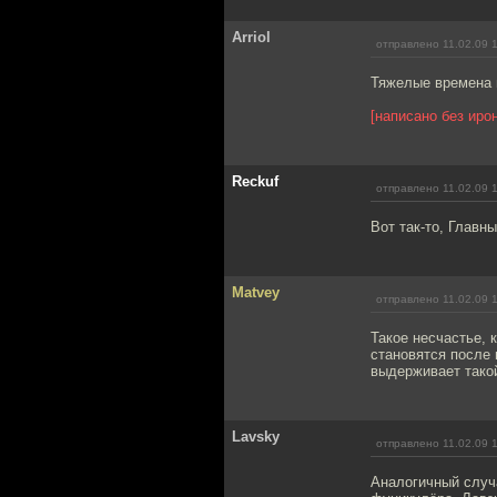
Arriol
отправлено 11.02.09 
Тяжелые времена 
[написано без иро
Reckuf
отправлено 11.02.09 
Вот так-то, Главн
Matvey
отправлено 11.02.09 
Такое несчастье,
становятся после 
выдерживает такой
Lavsky
отправлено 11.02.09 
Аналогичный случа