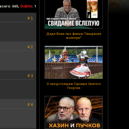
всего: 665,
Goblin
: 1
# 1
Дядя Вова про фильм "Свидание
вслепую"
# 2
# 3
О предстоящем Турнире Святого
Георгия
# 4