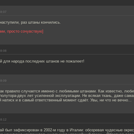
18:07
наступили, раз штаны кончились.
нии, просто сочувствую]
18:08
ый для народа последних штанов не пожалеет!
18:09
 как правило случается именно с любимыми штанами. Как известно, лю
полутора-двух лет усиленной эксплуатации. Не всякая ткань, даже сама
 натиск и в самый ответственный момент сдаёт. Увы, ни что не вечно...
18:12
й был зафиксирован в 2002-м году в Италии: обозревая чудесные окрес