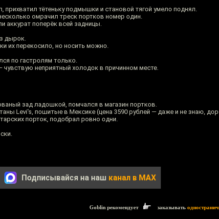
л, прихватил тётеньку подмышки и становой тягой умело поднял.
есколько омрачил треск портков номер один.
и аккурат поперёк всей задницы.
ез дырок.
ки их перекосило, но носить можно.
ался по гастролям только.
г — чувствую неприятный холодок в причинном месте.
рваный зад ладошкой, помчался в магазин портков.
ны Levi's, пошитые в Мексике (цена 3590 рублей — даже и не знаю, доро
арских порток, подобрал ровно одни.
ски.
Подписывайся на наш
канал в MAX
Goblin рекомендует
заказывать
одностранич