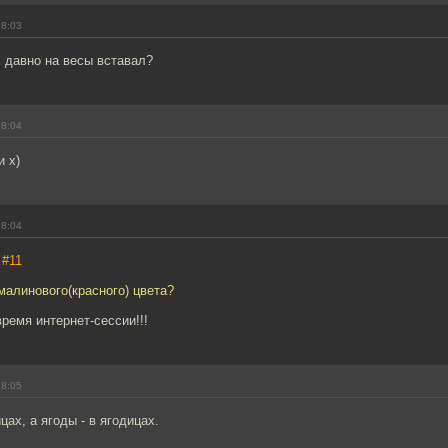
18:03
 давно на весы вставал?
18:04
 х)
18:04
,
#11
малинового(красного) цвета?
время интернет-сессии!!!
18:05
цах, а ягоды - в ягодицах.