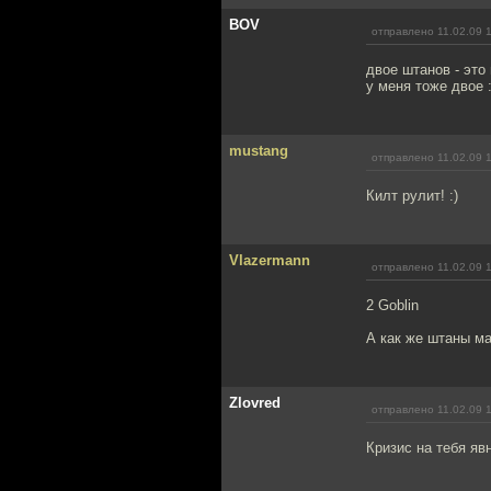
BOV
отправлено 11.02.09 
двое штанов - это
у меня тоже двое :
mustang
отправлено 11.02.09 
Килт рулит! :)
Vlazermann
отправлено 11.02.09 
2 Goblin
А как же штаны ма
Zlovred
отправлено 11.02.09 
Кризис на тебя явн