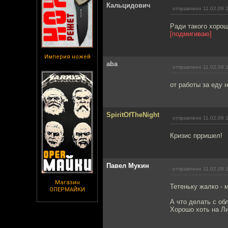
Кальцидович
отправлено 11.02.09 
Ради такого хорош
[подмигиваю]
Империя ножей
aba
отправлено 11.02.09 
от работы за еду 
SpiritOfTheNight
отправлено 11.02.09 
Кризис прришел!
Павел Мукин
отправлено 11.02.09 
Магазин
Тетеньку жалко - 
ОПЕРМАЙКИ
А что делать с об
Хорошо хоть на Ли