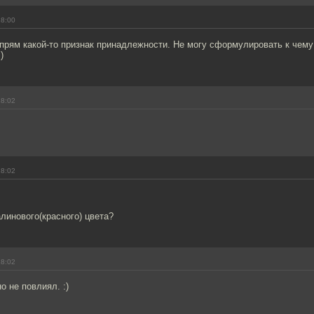
18:00
 прям какой-то признак принадлежности. Не могу сформулировать к чему 
)
18:02
18:02
линового(красного) цвета?
18:02
о не повлиял. :)