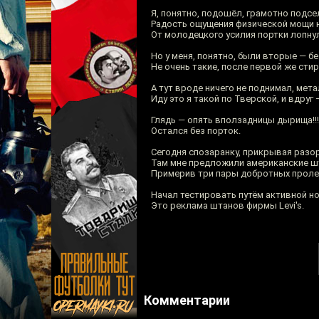
Я, понятно, подошёл, грамотно подсе
Радость ощущения физической мощи н
От молодецкого усилия портки лопнул
Но у меня, понятно, были вторые — б
Не очень такие, после первой же стир
А тут вроде ничего не поднимал, мет
Иду это я такой по Тверской, и вдру
Глядь — опять вползадницы дырища!!!
Остался без порток.
Сегодня спозаранку, прикрывая разо
Там мне предложили американские шта
Примерив три пары добротных пролет
Начал тестировать путём активной но
Это реклама штанов фирмы Levi's.
Комментарии