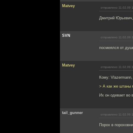
Matvey
отправлено 11.02.09 
Дмитрий Юрьевич,
SVN
отправлено 11.02.09 
посмеялся от души
Matvey
отправлено 11.02.09 
Кому: Vlazermann
> А как же штаны 
Их он одевает во 
tail_gunner
отправлено 11.02.09 
Порох в пороховни