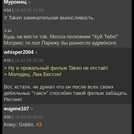
Муромец
»
#34 |
16.02.09 19:59
У Taken замечательная выносливость.
з.ы
Будь на месте тов. Милза полковник "Хуй Тебе!"
Мэтрикс то пол Парижу бы разнесло вдребезги.
whisper2004
»
#35 |
16.02.09 20:00
> Ну и провальный фильм Taken не отстаёт.
> Молодец, Люк Бессон!
Вот, кстати, не думал что он после всех своих
дебильных "такси" способен такой фильм забацать.
Респект.
eugene107
»
#36 |
16.02.09 20:01
Кому: Goblin,
#3