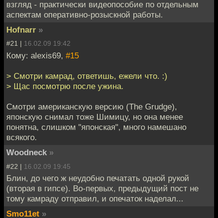
взгляд - практически видеопособие по отдельным
аспектам оперативно-розыскной работы.
Hofnarr
»
#21 |
16.02.09 19:42
Кому: alexis69,
#15
> Смотри камрад, ответишь, ежели что. :)
> Щас посмотрю после ужина.
Смотри американскую версию (The Grudge),
японскую снимал тоже Шимицу, но она менее
понятна, слишком "японская", много намешано
всякого.
Woodneck
»
#22 |
16.02.09 19:45
Блин, до чего ж неудобно печатать одной рукой
(вторая в гипсе). Во-первых, предыдущий пост не
тому камраду отправил, и опечаток наделал...
Smo11et
»