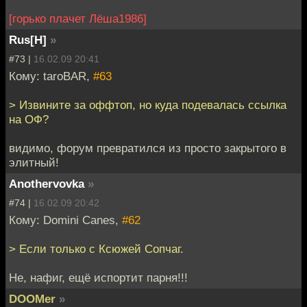
[горько плачет Лёша1986]
Rus[H]
»
#73 |
16.02.09 20:41
Кому: taroBAR,
#63
> Извините за оффтоп, но куда подевалась ссылка
на ОФ?
видимо, форум превратился из просто закрытого в
элитный!
Anothervovka
»
#74 |
16.02.09 20:42
Кому: Domini Canes,
#62
> Если только с Ксюжей Сопчаг.
Не, нафиг, ещё испортит парня!!!
DOOMer
»