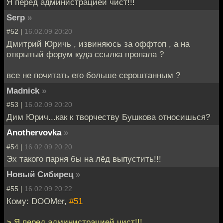
Я перед администрацией чист!!!
Serp
»
#52 |
16.02.09 20:20
Дмитрий Юричь , извиняюсь за оффтоп , а на
открытый форум куда ссылка пропала ?
все не почитать его больше сероштанным ?
Madnick
»
#53 |
16.02.09 20:20
Дим Юрич...как к творчеству Бушкова относишься?
Anothervovka
»
#54 |
16.02.09 20:20
Эх такого парня бы на лёд выпустить!!!
Новый Сибирец
»
#55 |
16.02.09 20:22
Кому: DOOMer,
#51
> Я перед администрацией чист!!!