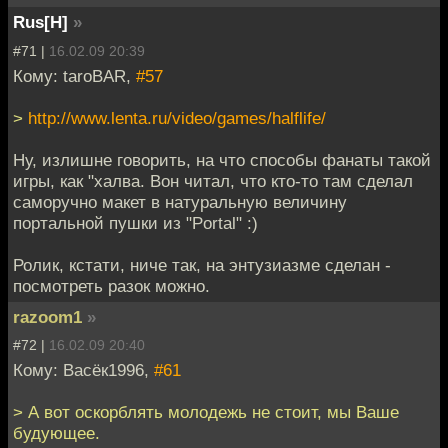
Rus[H]
»
#71 |
16.02.09 20:39
Кому: taroBAR,
#57
>
http://www.lenta.ru/video/games/halflife/
Ну, излишне говорить, на что способы фанаты такой
игры, как "халва. Вон читал, что кто-то там сделал
саморучно макет в натуральную величину
портальной пушки из "Portal" :)
Ролик, кстати, ниче так, на энтузиазме сделан -
посмотреть разок можно.
razoom1
»
#72 |
16.02.09 20:40
Кому: Васёк1996,
#61
> А вот оскорблять молодежь не стоит, мы Ваше
будующее.