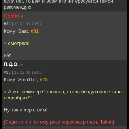
если нет, то вам и всем кто интересуется темой
рекомендую
Goblin
»
#32 |
16.02.09 19:57
Кому: Saat,
#31
> смотрели
нет
П.Д.О.
»
#33 |
16.02.09 19:58
Кому: Smo11et,
#23
> А вот режисер Соловьев, столь бездуховное кино
неодобрит!!!
Ну так и хер с ним!
[Садится по пятому разу пересматривать Taken]