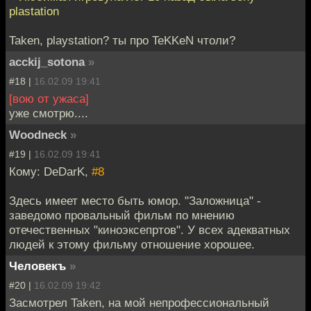
plastation
Taken, playstation? ты про TeKKeN чтоли?
acckij_sotona
»
#18 |
16.02.09 19:41
[вою от ужаса]
уже смотрю....
Woodneck
»
#19 |
16.02.09 19:41
Кому: DeDarK,
#8
Здесь имеет место быть юмор. "Заложница" -
заведомо провальный фильм по мнению
отечественных "киноэксепртов". У всех адекватных
людей к этому фильму отношение хорошее.
Человекъ
»
#20 |
16.02.09 19:42
Засмотрел Taken, на мой непрофессиональный