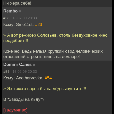
Ни хера себе!
Rembo
»
#58 |
16.02.09 20:33
Кому: Smo11et,
#23
> А вот режисер Соловьев, столь бездуховное кино
неодобрит!!!
Конечно! Ведь нельзя хрупкий свод человеческих
отношений строить лишь на долларе!
Domini Canes
»
#59 |
16.02.09 20:33
Кому: Anothervovka,
#54
> Эх такого парня бы на лёд выпустить!!!
В "Звезды на льду"?
[задумчиво]