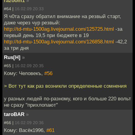
razoom1
»
#64 |
16.02.09 20:33
Я ч0та сразу обратил внимание на резвый старт,
даже через чур резвый:
http://td-mtu-1500ag.livejournal.com/125725.html
-за
первый день 19,5 при бюджете в 19
http://td-mtu-1500ag.livejournal.com/126858.html
-42,2
за три дня
Rus[H]
»
#65 |
16.02.09 20:35
Кому: Человекъ,
#56
> Вот тут как раз возникли определенные сомнения
у разных людей по-разному, кого и больше 220 вольт
не сразу "прихлопают"
taroBAR
»
#66 |
16.02.09 20:36
Кому: Васёк1996,
#61