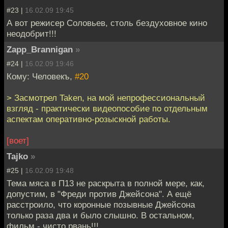
#23 |
16.02.09 19:45
А вот режисер Соловьев, столь бездуховное кино
неодобрит!!!
Zapp_Brannigan
»
#24 |
16.02.09 19:46
Кому: Человекъ,
#20
> Засмотрел Taken, на мой непрофессиональный
взгляд - практически видеопособие по отдельным
аспектам оперативно-розыскной работы.
[воет]
Tajko
»
#25 |
16.02.09 19:48
Тема мяса в П13 не раскрыта в полной мере, как,
допустим, в "Фреди против Джейсона". А ещё
расстроило, что коронные позывные Джейсона
только раза два и было слышно. В остальном,
фильм - чисто рвань!!!