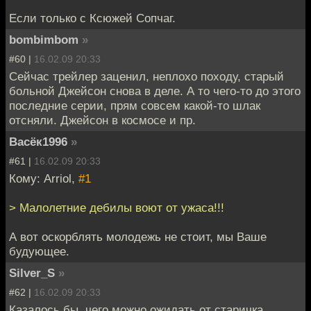
Если только с Ксюжей Сопчаг.
bombimbom
»
#60 |
16.02.09 20:33
Сейчас трейлер заценил, неплохо походу, старый
больной Джейсон снова в деле. А то чего-то до этого
последние серии, прям совсем какой-то шлак
отсняли. Джейсон в космосе и пр.
Васёк1996
»
#61 |
16.02.09 20:33
Кому: Arriol,
#1
> Малолетние дебилы воют от ужаса!!!
А вот оскорблять молодежь не стоит, мы Ваше
будующее.
Silver_S
»
#62 |
16.02.09 20:33
Казалось бы, чего можно ожидать от старичка