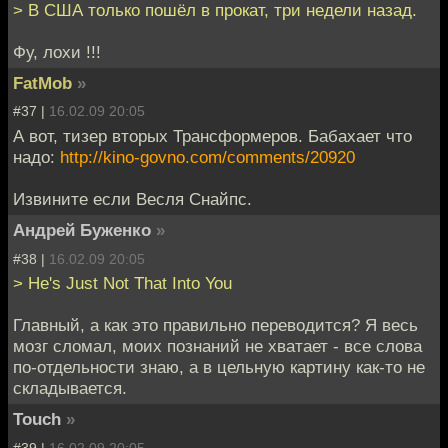
> В США только пошёл в прокат, три недели назад.
Фу, лохи !!!
FatMob
»
#37 |
16.02.09 20:05
А вот, тизер вторых Трансформеров. Бабахает что
надо:
http://kino-govno.com/comments/20920
Извините если Весля Снайпс.
Андрей Буженко
»
#38 |
16.02.09 20:05
> He's Just Not That Into You
Главный, а как это правильно переводится? Я весь
мозг сломал, моих познаний не хватает - все слова
по-отдельности знаю, а в цельную картину как-то не
складывается.
Touch
»
#39 |
16.02.09 20:05