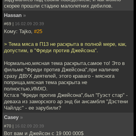
скорее прошли стадию малолетних дебилов.
Hassan
»
#69 |
16.02.09 20:39
Кому: Tajko,
#25
> Тема мяса в П13 не раскрыта в полной мере, как,
допустим, в "Фреди против Джейсона".
Нормально,мясная тема раскрыта,самое то! Это в
фильме "Фреди против Джейсона",при наличие
сразу ДВУХ деятелей, этого краваго - мяснога
поприща,мясная тема раскрыта не
полностью,ИМХО.
Кста:в "Фреди против Джейсона",был "Гуэст стар" -
деваха из заморского ар энд би ансамбля "Дэстени
Чайлдс" - ее зарубили?
Casey
»
#70 |
16.02.09 20:39
Вот вам и Джейсон с 19 000 000$