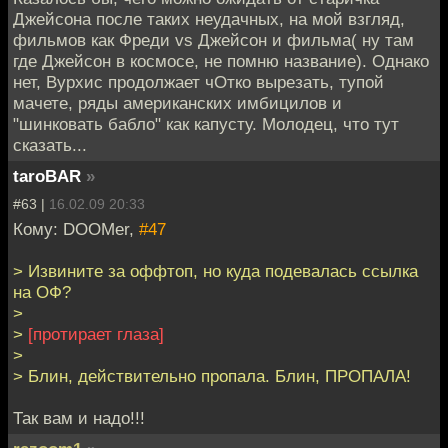
Джейсона после таких неудачных, на мой взгляд,
фильмов как Фреди vs Джейсон и фильма( ну там
где Джейсон в космосе, не помню название). Однако
нет, Вурхис продолжает чОтко вырезать, тупой
мачете, ряды американских имбицилов и
"шинковать бабло" как капусту. Молодец, что тут
сказать...
taroBAR
»
#63 |
16.02.09 20:33
Кому: DOOMer,
#47
> Извините за оффтоп, но куда подевалась ссылка
на ОФ?
>
>
[протирает глаза]
>
> Блин, действительно пропала. Блин, ПРОПАЛА!
Так вам и надо!!!