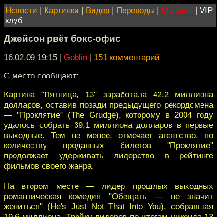
Новости
|
Картинки
|
Видео
|
Переводы
|
Магазин
|
VIP
клуб
Джейсон рвёт бокс-офис
16.02.09 19:15
|
Goblin
|
151 комментарий
C место сообщают:
Картина "Пятница, 13" заработала 42,2 миллиона
долларов, оставив позади предыдущего рекордсмена
— "Проклятие" (The Grudge), которому в 2004 году
удалось собрать 39,1 миллиона долларов в первые
выходные. Тем не менее, отмечает агентство, по
количеству проданных билетов "Проклятие"
продолжает удерживать лидерство в рейтинге
фильмов своего жанра.
На втором месте — лидер прошлых выходных
романтическая комедия "Обещать — не значит
жениться" (He's Just Not That Into You), собравшая
19,6 миллиона. Тройку лидеров по итогам уикенда 13