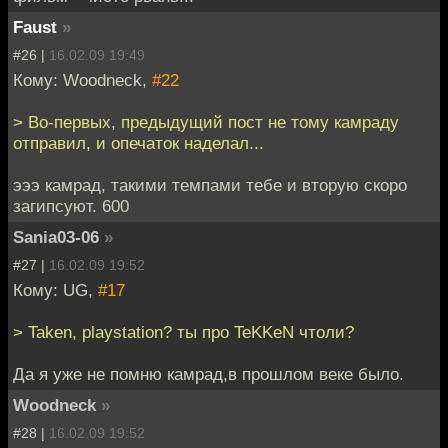
Faust
»
#26 |
16.02.09 19:49
Кому: Woodneck,
#22
> Во-первых, предыдущий пост не тому камраду
отправил, и опечаток наделал...
эээ камрад, такими темпами тебе и вторую скоро
загипсуют. 600
Sania03-06
»
#27 |
16.02.09 19:52
Кому: UG,
#17
> Taken, playstation? ты про TeKKeN чтоли?
Да я уже не помню камрад,в прошлом веке было.
Woodneck
»
#28 |
16.02.09 19:52