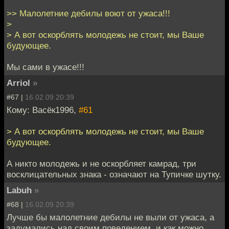
>> Малолетние дебилы воют от ужаса!!!
>
> А вот оскорблять молодежь не стоит, мы Ваше
будующее.
Мы сами в ужасе!!!
Arriol
»
#67 |
16.02.09 20:39
Кому: Васёк1996,
#61
> А вот оскорблять молодежь не стоит, мы Ваше
будующее.
А никто молодежь и не оскорбляет камрад, три
восклицательных знака - означают на Тупичке шутку.
Labuh
»
#68 |
16.02.09 20:39
Лучше бы малолетние дебилы не выли от ужаса, а
задумались над своим поведением, и как можно