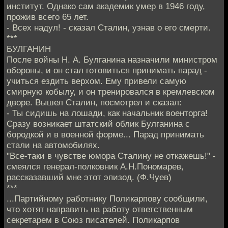
институт. Однако сам академик умер в 1946 году,
прожив всего 65 лет.
- Всех надул! - сказал Сталин, узнав о его смерти.
***
БУЛГАНИН
После войны Н. А. Булганина назначили министром
обороны, и он стал готовиться принимать парад -
учиться ездить верхом. Ему привели самую
смирную кобылу, и он тренировался в кремлевском
дворе. Вышел Сталин, посмотрел и сказал:
- Ты сидишь на лошади, как начальник военторга!
Сразу возникает штатский облик Булганина с
бородкой и в военной форме... Парад принимать
стали на автомобилях.
"Все-таки в чувстве юмора Сталину не откажешь!" -
смеялся генерал-полковник А.Н.Пономарев,
рассказавший мне этот эпизод. (Ф.Чуев)
***
...Партийному работнику Поликарпову сообщили,
что хотят направить на работу ответственным
секретарем в Союз писателей. Поликарпов