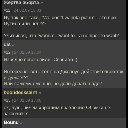
Жертва аборта
»
#11 |
24.02.09 13:03
Ну так все-таки, "We dont't wannta put in" - это про
Путина или нет???
Учитывая, что "wanna"="want to", а не просто want?
qis
»
#12 |
24.02.09 13:04
Изрядно повеселили. Спасибо ;)
Интересно, вот этот г-на Джелоус действительно так
и думает?!
Или самому смешно, но дело делать надо?
boondocksaint
»
#13 |
24.02.09 13:08
ох, чую, ничем хорошим правление Обамки не
закончится.
Bound
»