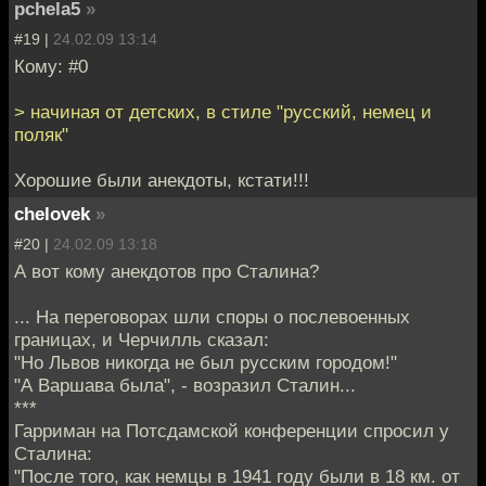
pchela5
»
#19 |
24.02.09 13:14
Кому: #0
> начиная от детских, в стиле "русский, немец и
поляк"
Хорошие были анекдоты, кстати!!!
chelovek
»
#20 |
24.02.09 13:18
А вот кому анекдотов про Сталина?
... На переговорах шли споры о послевоенных
границах, и Черчилль сказал:
"Но Львов никогда не был русским городом!"
"А Варшава была", - возразил Сталин...
***
Гарриман на Потсдамской конференции спросил у
Сталина:
"После того, как немцы в 1941 году были в 18 км. от