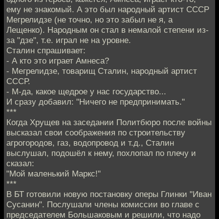
ему не знакомый. А это был народный артист СССР
Мегрелидзе (не точно, но это забыл не я, а
Лещенко). Народным он стал в немалой степени из-
за "дзе", т.е. играл не на уровне.
Сталин спрашивает:
- А кто это играет Амнеса?
- Мегрелидзе, товарищ Сталин, народный артист
СССР.
- М-да, какое щедрое у нас государство...
И сразу добавил: "Ничего не предпринимать."
***
Когда Хрущев на заседании Политбюро после войны
высказал свои соображения по строительству
агрогородов, газ, водопровод и т.д., Сталин
выслушал, подошёл к нему, похлопал по плечу и
сказал:
"Мой маленький Маркс!"
***
В БТ готовили новую постановку оперы Глинки "Иван
Сусанин". Послушали члены комиссии во главе с
председателем Большаковым и решили, что надо