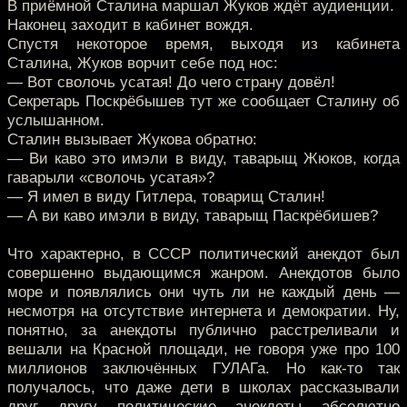
В приёмной Сталина маршал Жуков ждёт аудиенции.
Наконец заходит в кабинет вождя.
Спустя некоторое время, выходя из кабинета
Сталина, Жуков ворчит себе под нос:
— Вот сволочь усатая! До чего страну довёл!
Секретарь Поскрёбышев тут же сообщает Сталину об
услышанном.
Сталин вызывает Жукова обратно:
— Ви каво это имэли в виду, таварыщ Жюков, когда
гаварыли «сволочь усатая»?
— Я имел в виду Гитлера, товарищ Сталин!
— А ви каво имэли в виду, таварыщ Паскрёбишев?
Что характерно, в СССР политический анекдот был
совершенно выдающимся жанром. Анекдотов было
море и появлялись они чуть ли не каждый день —
несмотря на отсутствие интернета и демократии. Ну,
понятно, за анекдоты публично расстреливали и
вешали на Красной площади, не говоря уже про 100
миллионов заключённых ГУЛАГа. Но как-то так
получалось, что даже дети в школах рассказывали
друг другу политические анекдоты абсолютно