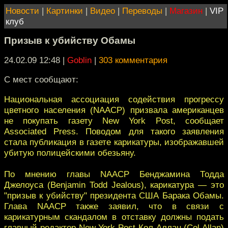
Новости
|
Картинки
|
Видео
|
Переводы
|
Магазин
|
VIP
клуб
Призыв к убийству Обамы
24.02.09 12:48
|
Goblin
|
303 комментария
С мест сообщают:
Национальная ассоциация содействия прогрессу
цветного населения (NAACP) призвала американцев
не покупать газету New York Post, сообщает
Associated Press. Поводом для такого заявления
стала публикация в газете карикатуры, изображавшей
убитую полицейскими обезьяну.
По мнению главы NAACP Бенджамина Тодда
Джелоуса (Benjamin Todd Jealous), карикатура — это
"призыв к убийству" президента США Барака Обамы.
Глава NAACP также заявил, что в связи с
карикатурным скандалом в отставку должны подать
главный редактор New York Post Кол Аллан (Col Allan)