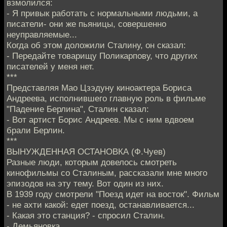
взмолился:
- Я привык работать с нормальными людьми, а
писатели- они же пьяницы, совершенно
неуправляемые...
Когда об этом доложили Сталину, он сказал:
- Передайте товарищу Поликарпову, что других
писателей у меня нет.
***
Представляя Мао Цзэдуну киноактера Бориса
Андреева, исполнившего главную роль в фильме
"Падение Берлина", Сталин сказал:
- Вот артист Борис Андреев. Мы с ним вдвоем
брали Берлин.
***
ВЫНУЖДЕННАЯ ОСТАНОВКА (Ф.Чуев)
Разные люди, которым довелось смотреть
кинофильмы со Сталиным, рассказали мне много
эпизодов на эту тему. Вот один из них.
В 1939 году смотрели "Поезд идет на восток". Фильм
- не ахти какой: едет поезд, останавливается...
- Какая это станция? - спросил Сталин.
- Демьяновка.