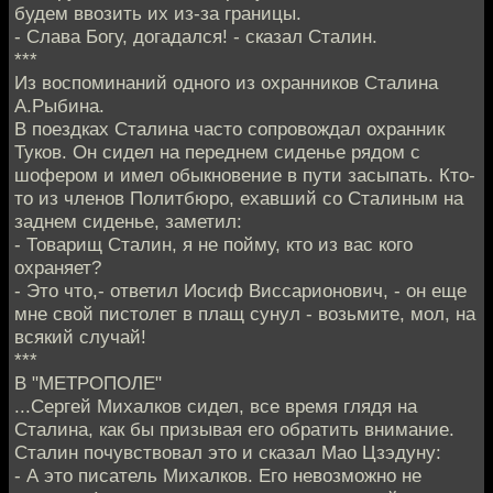
будем ввозить их из-за границы.
- Слава Богу, догадался! - сказал Сталин.
***
Из воспоминаний одного из охранников Сталина
А.Рыбина.
В поездках Сталина часто сопровождал охранник
Туков. Он сидел на переднем сиденье рядом с
шофером и имел обыкновение в пути засыпать. Кто-
то из членов Политбюро, ехавший со Сталиным на
заднем сиденье, заметил:
- Товарищ Сталин, я не пойму, кто из вас кого
охраняет?
- Это что,- ответил Иосиф Виссарионович, - он еще
мне свой пистолет в плащ сунул - возьмите, мол, на
всякий случай!
***
В "МЕТРОПОЛЕ"
...Сергей Михалков сидел, все время глядя на
Сталина, как бы призывая его обратить внимание.
Сталин почувствовал это и сказал Мао Цзэдуну:
- А это писатель Михалков. Его невозможно не