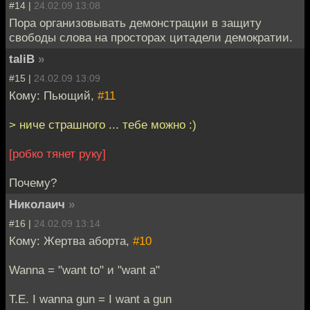
#14 |
24.02.09 13:08
Пора организовывать демонстрации в защиту
свободы слова на просторах цитадели демократии.
taliB
»
#15 |
24.02.09 13:09
Кому: Пьющий,
#11
> ниче страшного ... тебе можно :)
[робко тянет руку]
Почему?
Николаич
»
#16 |
24.02.09 13:14
Кому: Жертва аборта,
#10
Wanna = "want to" и "want a"
Т.Е. I wanna gun = I want a gun