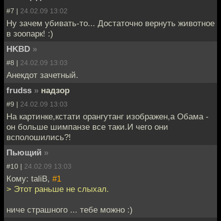
#7 |
24.02.09 13:02
Ну зачем убивать-то... Достаточно вернуть животное
в зоопарк! :)
HKBD
»
#8 |
24.02.09 13:03
Анекдот зачетный.
frudss
»
надзор
#9 |
24.02.09 13:03
На картинке,кстати орангутанг изображен,а Обама -
он больше шимпанзе все таки.И чего они
всполошились?!
Пьющий
»
#10 |
24.02.09 13:03
Кому: taliB,
#1
> Этот раньше не слыхал.
ниче страшного ... тебе можно :)