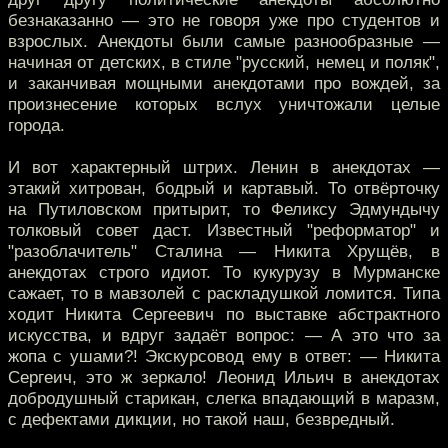
безнаказанно — это не говоря уже про студентов и
взрослых. Анекдоты были самые разнообразные —
начиная от детских, в стиле "русский, немец и поляк",
и заканчивая мощными анекдотами про вождей, за
произнесение которых вслух уничтожали целые
города.
И вот характерный штрих. Ленин в анекдотах —
этакий хитрован, бодрый и картавый. То отвёрточку
на Путиловском притырит, то Феликсу Эдмундычу
толковый совет даст. Известный "реформатор" и
"разоблачитель" Сталина — Никита Хрущёв, в
анекдотах строго идиот. То кукурузу в Мурманске
сажает, то в мавзолей с раскладушкой ломится. Типа
ходит Никита Сергеевич по выставке абстрактного
искусства, и вдруг задаёт вопрос: — А это что за
жопа с ушами?! Экскурсовод ему в ответ: — Никита
Сергеич, это ж зеркало! Леонид Ильич в анекдотах
добродушный старикан, слегка впадающий в маразм,
с дефектами дикции, но такой наш, безвредный.