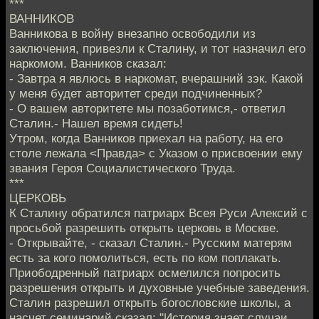
***
ВАННИКОВ
Ванникова в войну внезапно освободили из
заключения, привезли к Сталину, и тот назначил его
наркомом. Ванников сказал:
- Завтра я явлюсь в наркомат, вчерашний зэк. Какой
у меня будет авторитет среди подчиненных?
- О вашем авторитете мы позаботимся,- ответил
Сталин.- Нашел время сидеть!
Утром, когда Ванников приехал на работу, на его
столе лежала <Правда> с Указом о присвоении ему
звания Героя Социалистического Труда.
***
ЦЕРКОВЬ
К Сталину обратился патриарх Всея Руси Алексий с
просьбой разрешить открыть церковь в Москве.
- Открывайте, - сказал Сталин.- Русским матерям
есть за кого помолиться, есть по ком поплакать.
Приободренный патриарх осмелился попросить
разрешения открыть и духовные учебные заведения.
Сталин разрешил открыть богословские школы, а
насчет семинарий сказал: "История знает случаи,