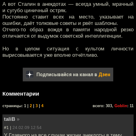
А вот Сталин в анекдотах — всегда умный, мрачный
и сугубо циничный остряк.
Постоянно ставит всех на место, указывает на
ошибки, даёт толковые советы и рвёт шаблоны.
Отчего-то образ вождя в памяти народной резко
отличается от выдумок советской интеллигенции.
Но в целом ситуация с культом личности
вырисовывается уже вполне отчётливо.
Подписывайся на канал в
Дзен
Комментарии
cтраницы: 1 |
2
|
3
|
4
всего: 303,
Goblin
: 11
taliB
»
#1 |
24.02.09 12:54
У Главного на все случаи жизни анекдоты в тему