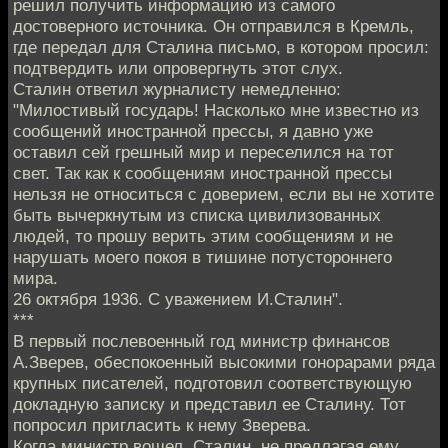
решил получить информацию из самого
достоверного источника. Он отправился в Кремль,
где передал для Сталина письмо, в котором просил:
подтвердить или опровергнуть этот слух.
Сталин ответил журналисту немедленно:
"Милостивый государь! Насколько мне известно из
сообщений иностранной прессы, я давно уже
оставил сей грешный мир и переселился на тот
свет. Так как к сообщениям иностранной прессы
нельзя не относиться с доверием, если вы не хотите
быть вычеркнутым из списка цивилизованных
людей, то прошу верить этим сообщениям и не
нарушать моего покоя в тишине потустороннего
мира.
26 октября 1936. С уважением И.Сталин".
***
В первый послевоенный год министр финансов
А.Зверев, обеспокоенный высокими гонорарами ряда
крупных писателей, подготовил соответствующую
докладную записку и представил ее Сталину. Тот
попросил пригласить к нему Зверева.
Когда министр вошел, Сталин, не предлагая ему