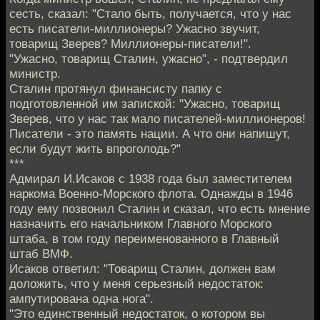
сесть, сказал: "Стало быть, получается, что у нас
есть писатели-миллионеры? Ужасно звучит,
товарищ Зверев? Миллионеры-писатели!".
"Ужасно, товарищ Сталин, ужасно", - подтвердил
министр.
Сталин протянул финансисту папку с
подготовленной им запиской: "Ужасно, товарищ
Зверев, что у нас так мало писателей-миллионеров!
Писатели - это память нации. А что они напишут,
если будут жить впроголодь?"
***
Адмирал И.Исаков с 1938 года был заместителем
наркома Военно-Морского флота. Однажды в 1946
году ему позвонил Сталин и сказал, что есть мнение
назначить его начальником Главного Морского
штаба, в том году переименованного в Главный
штаб ВМФ.
Исаков ответил: "Товарищ Сталин, должен вам
доложить, что у меня серьезный недостаток:
ампутирована одна нога".
"Это единственный недостаток, о котором вы