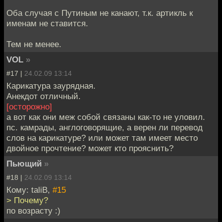
Оба случая с Путиным не канают, т.к. артикль к
именам не ставится.
Тем не менее.
VOL
»
#17 |
24.02.09 13:14
Карикатура заурядная.
Анекдот отличный.
[осторожно]
а вот как они меж собой связаны как-то не уловил.
пс. камрады, англоговорящие, а верен ли перевод
слов на карикатуре? или может там имеет место
двойное прочтение? может кто прояснить?
Пьющий
»
#18 |
24.02.09 13:14
Кому: taliB,
#15
> Почему?
по возрасту :)