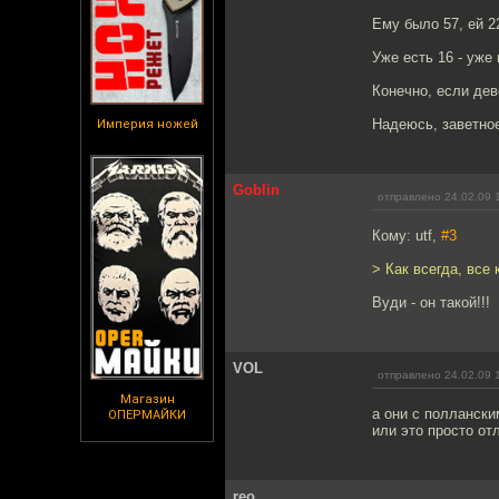
Ему было 57, ей 2
Уже есть 16 - уже
Конечно, если дев
Надеюсь, заветное
Империя ножей
Goblin
отправлено 24.02.09 
Кому: utf,
#3
> Как всегда, все
Вуди - он такой!!!
VOL
отправлено 24.02.09 
Магазин
а они с поллански
ОПЕРМАЙКИ
или это просто от
reo