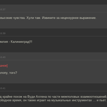
16:37
высокие чувства. Хули там. Извините за нецензурное выражение.
16:39
илия - Калининград!!!
16:40
шное]
лопу, того?
16:41
д крайне похож на Вуди Аллена по части межполовых взаимоотношений.
бодное время, он также играет на музыкальных инструментах ... и пьет.