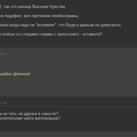
2, так что налицо Высокие Чувства.
 не педофил, все претензии необоснованы.
очка когда надо не "вспомнит", что Вуди и раньше ее домогался.
 платье со следами спермы с выпускного - оставила?
16:17
 крайне цЫнично!
16:21
м не того, не друзья в смысле?
личительная черта мегатворцов?