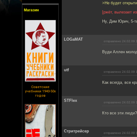
>Не будет открыти
Магазин
[ржёт, вылезает из
Ну, Дим Юрич, 5-ть
LOGaMAT
отправлено 24.02.09 
Вуди Аллен молод
utf
отправлено 24.02.09 
Как всегда, все к
Советские
учебники 1940-50х
годов
STFlex
отправлено 24.02.09 
Кто все эти люди?
Стритрейсер
отправлено 24.02.09 