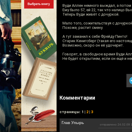
Вуди Аллен немного выждал, а потом 
Ему было 57, ей 22, так что налицо В
Теперь Вуди живёт с дочуркой.
Мало того, сожительствуя с дочуркой
Похоже, растит смену.
А тут заманил к себе Фрейду Пинто!
Старик Кенигсберг (такая его настоящ
Возможно, скоро он её удочерит.
Говорят, в свободное время Вуди Алл
Не будет открытием, если он ещё и н
Комментарии
cтраницы: 1 |
2
|
3
Глав Упырь
отправлено 24.02.09 