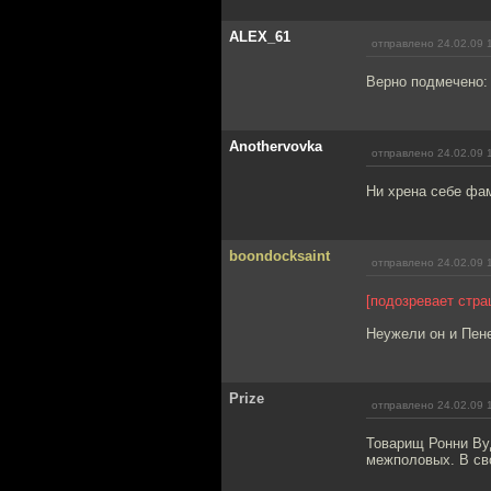
ALEX_61
отправлено 24.02.09 
Верно подмечено: 
Anothervovka
отправлено 24.02.09 
Ни хрена себе фам
boondocksaint
отправлено 24.02.09 
[подозревает стра
Неужели он и Пене
Prize
отправлено 24.02.09 
Товарищ Ронни Ву
межполовых. В сво