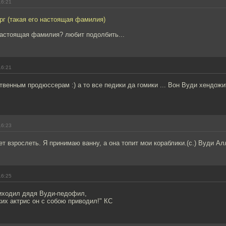
16:21
рг (такая его настоящая фамилия)
астоящая фамилия? любит подолбить...
16:21
твенным продюссерам :) а то все педики да гомики ... Вон Вуди хендож
16:23
т взрослеть. Я принимаю ванну, а она топит мои кораблики.(с.) Вуди Ал
16:25
риходил дядя Вуди-педофил,
их актрис он с собою приводил!" КС