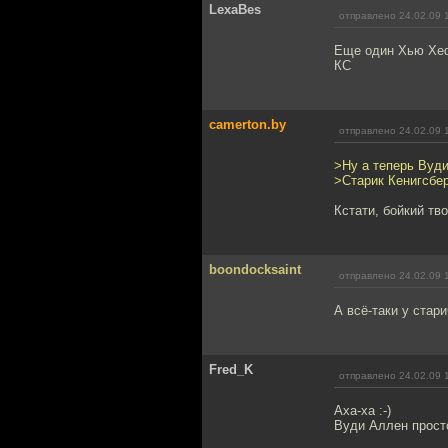
LexaBes
отправлено 24.02.09 
Еще один Хью Хе
КС
camerton.by
отправлено 24.02.09 
>Ну а теперь Вуд
>Старик Кенигсбер
Кстати, бойкий тв
boondocksaint
отправлено 24.02.09 
А всё-таки у стар
Fred_K
отправлено 24.02.09 
Аха-ха :-)
Вуди Аллен прост