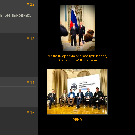
# 12
ны без выходных.
# 13
Медаль ордена "За заслуги перед
Отечеством" II степени
# 14
# 15
РВИО