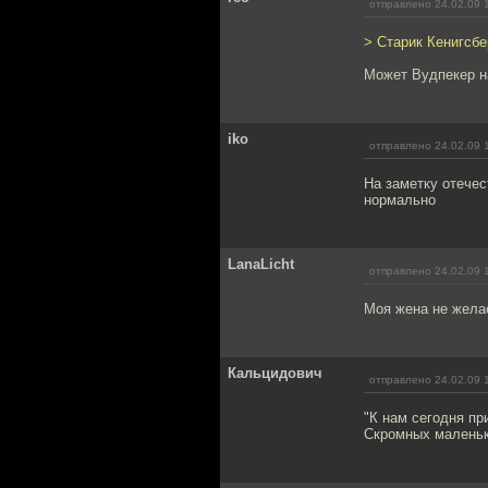
отправлено 24.02.09 
> Старик Кенигсбе
Может Вудпекер н
iko
отправлено 24.02.09 
На заметку отечес
нормально
LanaLicht
отправлено 24.02.09 
Моя жена не желае
Кальцидович
отправлено 24.02.09 
"К нам сегодня п
Скромных маленьк