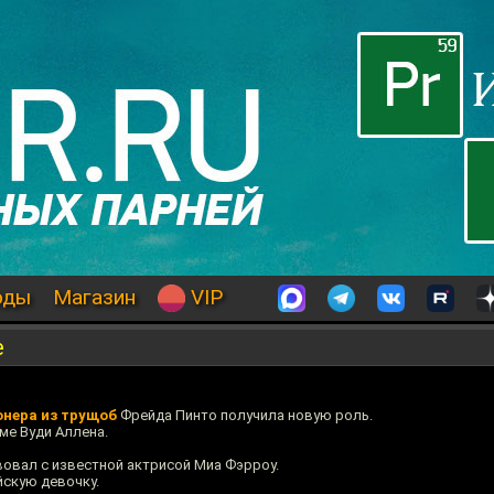
оды
Магазин
VIP
е
нера из трущоб
Фрейда Пинто получила новую роль.
ме Вуди Аллена.
вовал с известной актрисой Миа Фэрроу.
скую девочку.