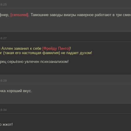
16:25
фнер,
[censored]
. Тамошние заводы виагры наверное работают в три сме
16:27
и Аллен заманил к себе
[Фрейду Пинто]
!
г (такая его настоящая фамилия) не падает духом!
орец серьёзно увлечен психоанализом!
16:29
ичка хороший вкус.
16:34
о жжот!