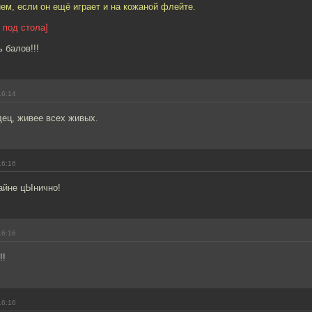
ем, если он ещё играет и на кожаной флейте.
 под стола]
 балов!!!
16:14
ец, живее всех живых.
16:16
райне цЫнично!
16:16
!!
16:16