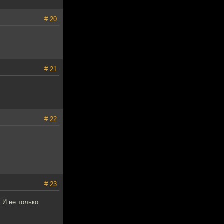
# 20
# 21
# 22
# 23
 И не только