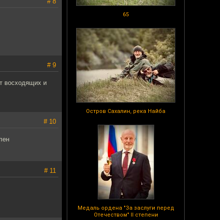
# 8
65
# 9
ит восходящих и
Остров Сахалин, река Найба
# 10
лен
# 11
Медаль ордена "За заслуги перед
Отечеством" II степени