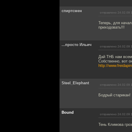
спиртсмен
отправлено 24.02.09 
Теперь, для начал
приходовать!!!
...просто Ильич
отправлено 24.02.09 
Дай ТНБ нам всем,
Собственно, вот о
http://www.freidapi
Steel_Elephant
отправлено 24.02.09 
Бодрый старикан! 
Bound
отправлено 24.02.09 
Тень Климова гроз