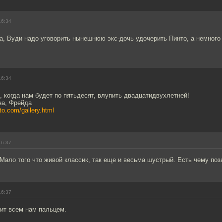
16:34
а, Вуди надо уговорить нынешнюю экс-дочь удочерить Пинто, а немного 
16:34
 когда нам будет по пятьдесят, влупить двадцатидвухлетней!
на, Фрейда
nto.com/gallery.html
16:37
Мало того что живой классик, так еще и весьма шустрый. Есть чему поз
16:37
ит всем нам пальцем.