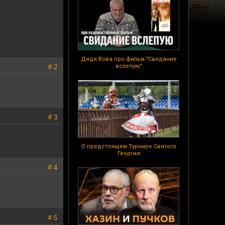
Дядя Вова про фильм "Свидание
вслепую"
# 2
# 3
О предстоящем Турнире Святого
Георгия
# 4
# 5