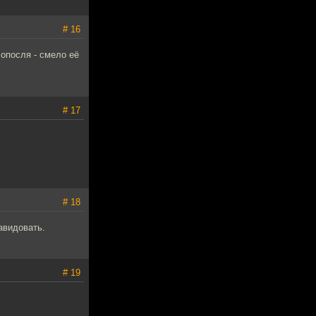
# 16
опосля - смело её
# 17
# 18
авидовать.
# 19