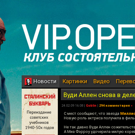
Картинки
Видео
Перев
Новости
Вуди Аллен снова в дел
24.02.09 16:08 |
Goblin
|
294 комментария
»
С мест сообщают, что звезда
Миллио
Новую роль актриса получила в филь
Не так давно Вуди Аллен сожительст
А Миа Фэрроу удочерила милую корей