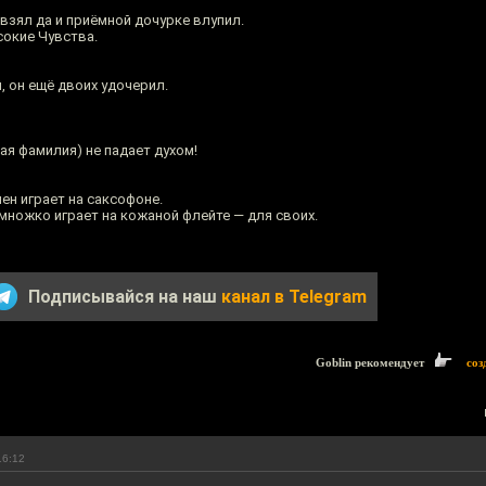
взял да и приёмной дочурке влупил.
ысокие Чувства.
, он ещё двоих удочерил.
ая фамилия) не падает духом!
ен играет на саксофоне.
емножко играет на кожаной флейте — для своих.
Подписывайся на наш
канал в Telegram
Goblin рекомендует
соз
16:12