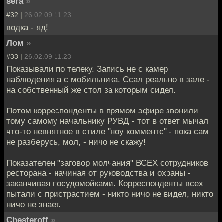
sera
»
#32 |
26.02.09 11:23
водка - яд!
Лом
»
#33 |
26.02.09 11:23
Показывали по телеку. Запись не с камер
наблюдения а с мобильника. Ссал реально в зале -
на собственный же стол за которым сидел.
Потом корреспонденты в прямом эфире звонили
тому самому начальнику РУВД - тот в ответ мычал
что-то невнятное в стиле "ноу комментс" - пока сам
не разберусь, мол, - ничо не скажу!
Показателен "заговор молчания" ВСЕХ сотрудников
ресторана - начиная от руководства и охраны -
заканчивая посудомойками. Корреспонденты всех
пытали с пристрастием - никто ничо не видел, никто
ничо не знает.
Chesteroff
»