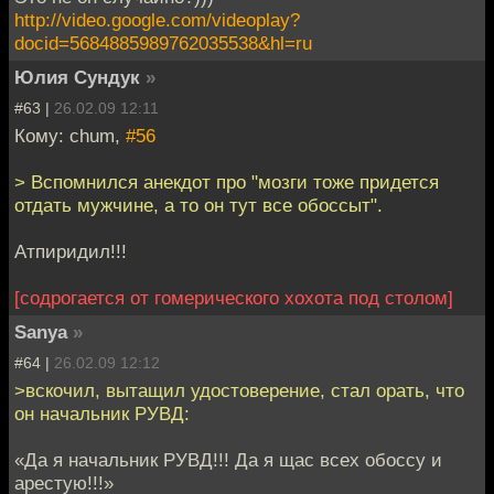
http://video.google.com/videoplay?
docid=5684885989762035538&hl=ru
Юлия Сундук
»
#63 |
26.02.09 12:11
Кому: chum,
#56
> Вспомнился анекдот про "мозги тоже придется
отдать мужчине, а то он тут все обоссыт".
Атпиридил!!!
[содрогается от гомерического хохота под столом]
Sanya
»
#64 |
26.02.09 12:12
>вскочил, вытащил удостоверение, стал орать, что
он начальник РУВД:
«Да я начальник РУВД!!! Да я щас всех обоссу и
арестую!!!»