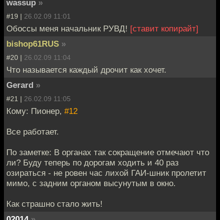
wassup
»
#19 |
26.02.09 11:01
Обоссы меня начальник РУВД!
[ставит копирайт]
bishop61RUS
»
#20 |
26.02.09 11:04
Что называется каждый дрочит как хочет.
Gerard
»
#21 |
26.02.09 11:05
Кому: Пионер,
#12
Все работает.
По заметке: В органах так сокращение отмечают что
ли? Буду теперь по дорогам ходить и 40 раз
озираться - не ровен час лихой ГАИ-шник пролетит
мимо, с задним органом высунутым в окно.
Как страшно стало жить!
02014
»