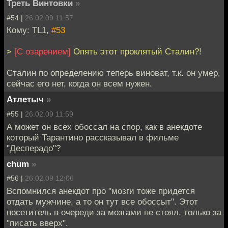
Треть Винтовки
»
#54 |
26.02.09 11:57
Кому: TL1,
#53
>
[С озарением]
Опять этот проклятый Сталин?!
Сталин по определению теперь виноват, т.к. он умер,
сейчас его нет, когда он всем нужен.
Атлетыч
»
#55 |
26.02.09 11:59
А может он всех обоссал на спор, как в анекдоте
который Тарантино рассказывал в фильме
"Десперадо"?
chum
»
#56 |
26.02.09 12:06
Вспомнился анекдот про "мозги тоже придется
отдать мужчине, а то он тут все обоссыт". Этот
посетитель в очереди за мозгами не стоял, только за
"писать вверх".