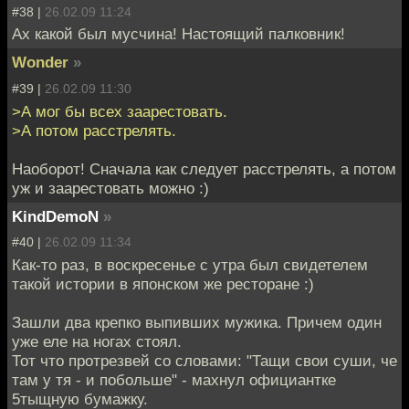
#38 |
26.02.09 11:24
Ах какой был мусчина! Настоящий палковник!
Wonder
»
#39 |
26.02.09 11:30
>А мог бы всех заарестовать.
>А потом расстрелять.
Наоборот! Сначала как следует расстрелять, а потом
уж и заарестовать можно :)
KindDemoN
»
#40 |
26.02.09 11:34
Как-то раз, в воскресенье с утра был свидетелем
такой истории в японском же ресторане :)
Зашли два крепко выпивших мужика. Причем один
уже еле на ногах стоял.
Тот что протрезвей со словами: "Тащи свои суши, че
там у тя - и побольше" - махнул официантке
5тыщную бумажку.