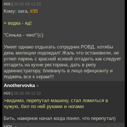
#68 |
26.02.09 12:20
Кому: sera,
#35
> водка - яд!
"Синька - чмо!"(с)
Умеет однако отдыхать сотрудник РОВД, хотябы
день милиции подождал! Жаль что остановили, не
успел парень с красной ксивой отгадить как следует
отгадить на кухне ресторана, дать в репу
администратору, блевануть в лицо официанту и
поджечь все к херам!!!
Anothervovka
»
#69 |
26.02.09 12:32
>видимо, перепутал машину, стал ломиться в
чужую, бил по ней руками и ногами
Бить, наверное начал когда понял, что перепутал)