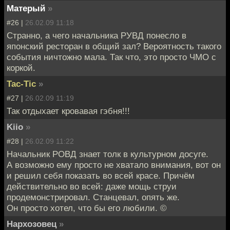
Матерый
»
#26 |
26.02.09 11:18
Странно, а чего начальника РУВД понесло в
японский ресторан в общий зал? Вероятность такого
события ничтожно мала. Так что, это просто ЧМО с
коркой.
Tac-Tic
»
#27 |
26.02.09 11:19
Так отдыхает кровавая гэбня!!!
Kiio
»
#28 |
26.02.09 11:22
Начальник РОВД знает толк в культурном досуге.
А возможно ему просто не хватало внимания, вот он
и решил себя показать во всей красе. Причём
действительно во всей: даже мощь струи
продемонстрировал. Станцевал, опять же.
Он просто хотел, что бы его любили. ©
Нархозовец
»