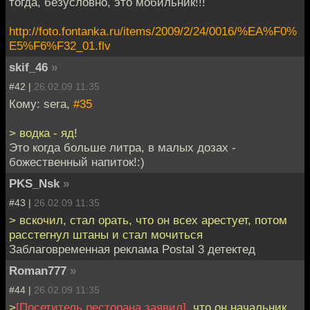
тогда, безусловно, это мобильник!!!
http://foto.fontanka.ru/items/2009/2/24/0016/%EA%F0%
E5%F6%F32_01.flv
skif_46
»
#42 |
26.02.09 11:35
Кому: sera,
#35
> водка - яд!
Это когда больше литра, в малых дозах -
божественный напиток!:)
PKS_Nsk
»
#43 |
26.02.09 11:35
> вскочил, стал орать, что он всех арестует, потом
расстегнул штаны и стал мочиться
Заблаговременная реклама Postal 3 детектед
Roman777
»
#44 |
26.02.09 11:35
>
[Посетитель ресторана заявил]
, что он начальник