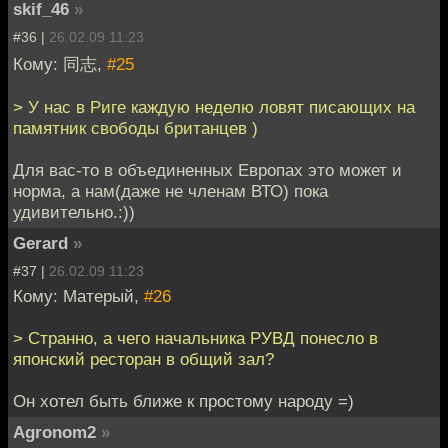
skif_46
»
#36 |
26.02.09 11:23
Кому: 同志,
#25
> У нас в Риге каждую неделю ловят писающих на
памятник свободы британцев )
Для вас-то в объединенных Европах это может и
норма, а нам(даже не членам ВТО) пока
удивительно.:))
Gerard
»
#37 |
26.02.09 11:23
Кому: Матерый,
#26
> Странно, а чего начальника РУВД понесло в
японский ресторан в общий зал?
Он хотел быть ближе к простому народу =)
Agronom2
»