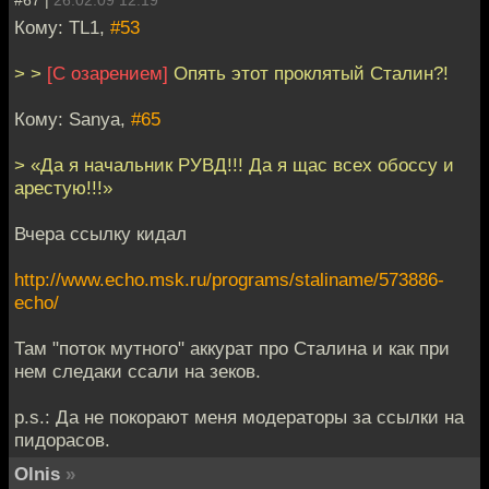
#67 |
26.02.09 12:19
Кому: TL1,
#53
> >
[С озарением]
Опять этот проклятый Сталин?!
Кому: Sanya,
#65
> «Да я начальник РУВД!!! Да я щас всех обоссу и
арестую!!!»
Вчера ссылку кидал
http://www.echo.msk.ru/programs/staliname/573886-
echo/
Там "поток мутного" аккурат про Сталина и как при
нем следаки ссали на зеков.
p.s.: Да не покорают меня модераторы за ссылки на
пидорасов.
Olnis
»