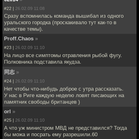
#22 |
26.02.09 11:08
Сразу вспомнилась команда вышибал из одного
уральского городка (проскакивало тут как-то в
качестве темы).
Proff.Chaos
»
#23 |
26.02.09 11:10
На лицо все симптомы отравления рыбой фугу.
Полковника подставила якудза.
同志
»
#24 |
26.02.09 11:10
Нет чтобы что-нибудь доброе с утра рассказать.
У нас в Риге каждую неделю ловят писающих на
памятник свободы британцев )
orl
»
#25 |
26.02.09 11:10
А что уж министром МВД не представился? Тогда
бы можа и посрать ему разрешили.60