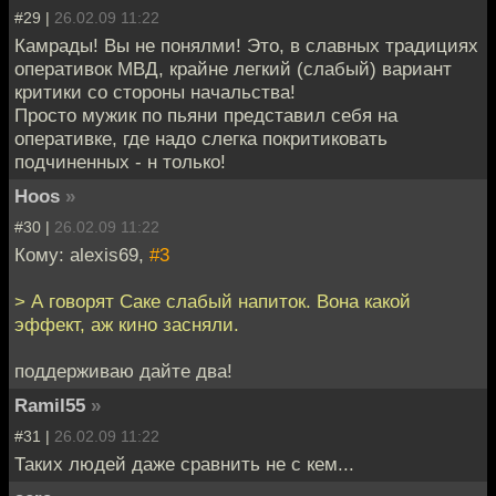
#29 |
26.02.09 11:22
Камрады! Вы не понялми! Это, в славных традициях
оперативок МВД, крайне легкий (слабый) вариант
критики со стороны начальства!
Просто мужик по пьяни представил себя на
оперативке, где надо слегка покритиковать
подчиненных - н только!
Hoos
»
#30 |
26.02.09 11:22
Кому: alexis69,
#3
> А говорят Саке слабый напиток. Вона какой
эффект, аж кино засняли.
поддерживаю дайте два!
Ramil55
»
#31 |
26.02.09 11:22
Таких людей даже сравнить не с кем...