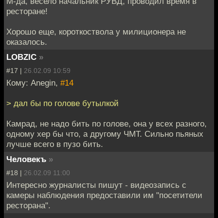
М-да, весело начальник РУВД, проводил время в
ресторане!
Хорошо еще, короткоствола у милиционера не
оказалось.
LOBZIC
»
#17 |
26.02.09 10:59
Кому: Anegin,
#14
> дал бы по голове бутылкой
Камрад, не надо бить по голове, она у всех разного,
одному хер бы что, а другому ЧМТ. Сильно пьяных
лучше всего в пузо бить.
Человекъ
»
#18 |
26.02.09 11:00
Интересно журналисты пишут - видеозапись с
камеры наблюдения предоставили им "посетители
ресторана".