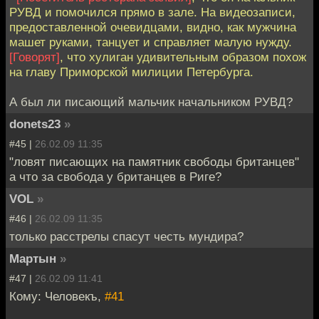
РУВД и помочился прямо в зале. На видеозаписи,
предоставленной очевидцами, видно, как мужчина
машет руками, танцует и справляет малую нужду.
[Говорят]
, что хулиган удивительным образом похож
на главу Приморской милиции Петербурга.
А был ли писающий мальчик начальником РУВД?
donets23
»
#45 |
26.02.09 11:35
"ловят писающих на памятник свободы британцев"
а что за свобода у британцев в Риге?
VOL
»
#46 |
26.02.09 11:35
только расстрелы спасут честь мундира?
Мартын
»
#47 |
26.02.09 11:41
Кому: Человекъ,
#41