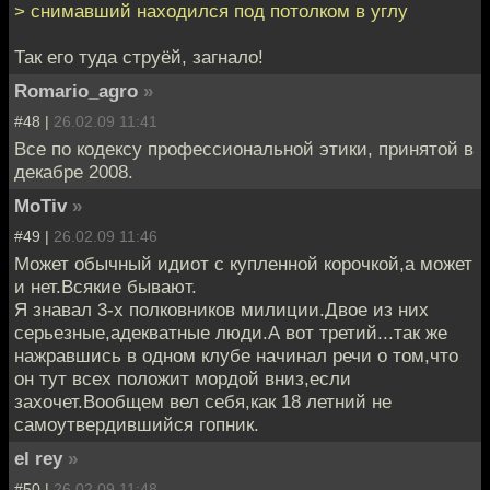
> снимавший находился под потолком в углу
Так его туда струёй, загнало!
Romario_agro
»
#48 |
26.02.09 11:41
Все по кодексу профессиональной этики, принятой в
декабре 2008.
MoTiv
»
#49 |
26.02.09 11:46
Может обычный идиот с купленной корочкой,а может
и нет.Всякие бывают.
Я знавал 3-х полковников милиции.Двое из них
серьезные,адекватные люди.А вот третий...так же
нажравшись в одном клубе начинал речи о том,что
он тут всех положит мордой вниз,если
захочет.Вообщем вел себя,как 18 летний не
самоутвердившийся гопник.
el rey
»
#50 |
26.02.09 11:48