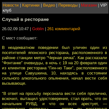
Новости
|
Картинки
|
Видео
|
Переводы
|
Магазин
|
VIP
клуб
Случай в ресторане
26.02.09 10:47
|
Goblin
|
261 комментарий
С мест сообщают:
В неадекватном поведении был уличен один из
посетителей японского ресторана, расположенного в
районе станции метро “Черная речка”. Как рассказали
“Фонтанке” очевидцы, в ночь с 19 на 20 февраля один
из клиентов ресторана “Гин-но Таки”, расположенного
на улице Савушкина, 10, находясь в состоянии
сильного алкогольного опьянения, начал вести себя
вызывающе.
“В ответ на просьбу персонала вести себя прилично,
вскочил, вытащил удостоверение, стал орать, что он
начальник РУВД, и что он всех арестует, —
утверждают очевидцы, — потом он расстегнул