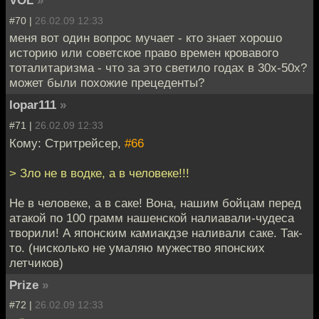
VOL
»
#70 |
26.02.09 12:33
меня вот один вопрос мучает - кто знает хорошо
историю или советское право времен кровавого
тоталитаризма - что за это светило годах в 30х-50х?
может были похожие прецеденты?
lopar111
»
#71 |
26.02.09 12:33
Кому: Стритрейсер,
#66
> Зло не в водке, а в человеке!!!
Не в человеке, а в саке! Вона, нашим бойцам перед
атакой по 100 грамм нашенской налиавали-чудеса
творили! А японским камиакдзе наливали саке. Так-
то. (нисколько не умаляю мужество японских
летчиков)
Prize
»
#72 |
26.02.09 12:33