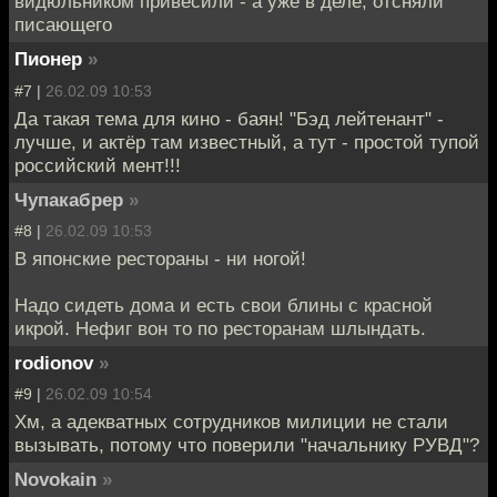
видюльником привесили - а уже в деле, отсняли
писающего
Пионер
»
#7 |
26.02.09 10:53
Да такая тема для кино - баян! "Бэд лейтенант" -
лучше, и актёр там известный, а тут - простой тупой
российский мент!!!
Чупакабрер
»
#8 |
26.02.09 10:53
В японские рестораны - ни ногой!
Надо сидеть дома и есть свои блины с красной
икрой. Нефиг вон то по ресторанам шлындать.
rodionov
»
#9 |
26.02.09 10:54
Хм, а адекватных сотрудников милиции не стали
вызывать, потому что поверили "начальнику РУВД"?
Novokain
»