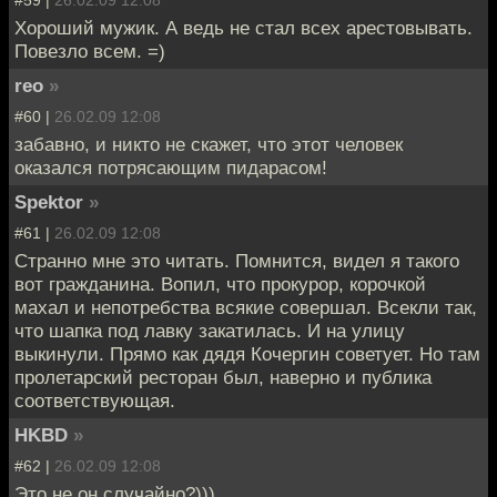
Хороший мужик. А ведь не стал всех арестовывать.
Повезло всем. =)
reo
»
#60 |
26.02.09 12:08
забавно, и никто не скажет, что этот человек
оказался потрясающим пидарасом!
Spektor
»
#61 |
26.02.09 12:08
Странно мне это читать. Помнится, видел я такого
вот гражданина. Вопил, что прокурор, корочкой
махал и непотребства всякие совершал. Всекли так,
что шапка под лавку закатилась. И на улицу
выкинули. Прямо как дядя Кочергин советует. Но там
пролетарский ресторан был, наверно и публика
соответствующая.
HKBD
»
#62 |
26.02.09 12:08
Это не он случайно?)))