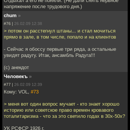
Отдыхал а его не поняли. (Не дали снять нервное
напряжение после трудового дня.)
chum
»
#76 |
26.02.09 12:38
> потом он расстегнул штаны... и стал мочиться
прямо в зале, в том числе, попало и на клиентов
- Сейчас я обоссу первые три ряда, а остальные
увидят радугу. Итак, ансамбль Радуга!!!
(с) анекдот
Человекъ
»
#77 |
26.02.09 12:39
Кому: VOL,
#73
> меня вот один вопрос мучает - кто знает хорошо
историю или советское право времен кровавого
тоталитаризма - что за это светило годах в 30х-50х?
УК РСФСР 1926 г.