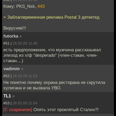
Кому: PKS_Nsk,
#43
> Заблаговременная реклама Postal 3 детектед
Вирусняк!!!
futorka
»
#51 |
26.02.09 11:49
есть предположение, что мужчина рассказывал
эпизод из х/ф "desperado" (член-стакан, член-
стакан....)
vadimm
»
#52 |
26.02.09 11:53
Не понятно почему охрана ресторана не скрутила
хулигана и не вызвала УВО.
TL1
»
#53 |
26.02.09 11:54
[С озарением]
Опять этот проклятый Сталин?!