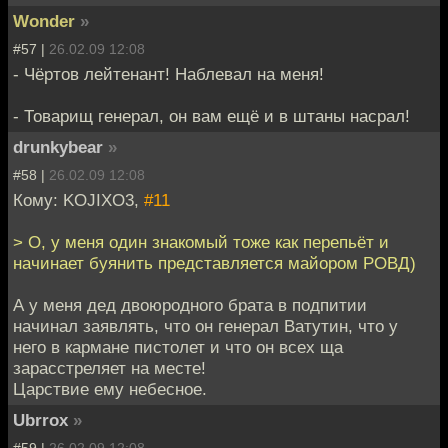
Wonder
»
#57 |
26.02.09 12:08
- Чёртов лейтенант! Наблевал на меня!
- Товарищ генерал, он вам ещё и в штаны насрал!
drunkybear
»
#58 |
26.02.09 12:08
Кому: KOJIXO3,
#11
> О, у меня один знакомый тоже как перепьёт и
начинает буянить представляется майором РОВД)
А у меня дед двоюродного брата в подпитии
начинал заявлять, что он генерал Ватутин, что у
него в кармане пистолет и что он всех ща
зарасстреляет на месте!
Царствие ему небесное.
Ubrrox
»
#59 |
26.02.09 12:08