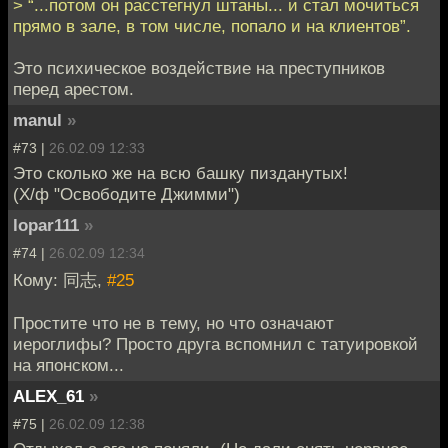
> “...потом он расстегнул штаны... и стал мочиться
прямо в зале, в том числе, попало и на клиентов”.
Это психическое воздействие на преступников
перед арестом.
manul
»
#73 |
26.02.09 12:33
Это сколько же на всю башку пизданутых!
(Х/ф "Освободите Джимми")
lopar111
»
#74 |
26.02.09 12:34
Кому: 同志,
#25
Простите что не в тему, но что означают
иероглифы? Просто друга вспомнил с татуировкой
на японском...
ALEX_61
»
#75 |
26.02.09 12:38