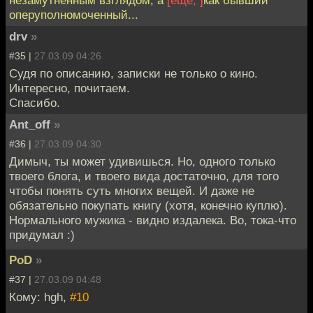
незамутненным взглядом, а
[еще, ]
как бывший
оперуполномоченный...
drv
»
#35 |
27.03.09 04:26
Судя по описанию, записки не только о кино.
Интересно, почитаем.
Спасибо.
Ant_off
»
#36 |
27.03.09 04:30
Димыч, ты может удивишься. Но, одного только
твоего блога, и твоего вида достаточно, для того
чтобы понять суть многих вещей. И даже не
обязательно покупать книгу (хотя, конечно куплю).
Нормального мужика - видно издалека. Во, тока-что
придумал :)
PoD
»
#37 |
27.03.09 04:48
Кому: hgh,
#10