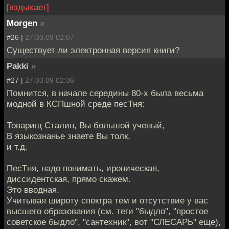
[вздыхает]
Morgen
»
#26 |
27.03.09 02:07
Существует ли электронная версия книги?
Pakki
»
#27 |
27.03.09 02:36
Помнится, в начале середины 80-х была весьма
модной в КСПшной среде песТня:
Товарищ Сталин, Вы большой ученый,
В языкознанье знаете Вы толк,
и т.д.
ПесТня, надо понимать, ироническая,
диссидентская, прямо скажем.
Это вводная.
Учитывая широту спектра тем и отсутствие у вас
высшего образования (см. теги "быдло", "простое
советское быдло", "сантехник", вот "СЛЕСАРЬ" еще),