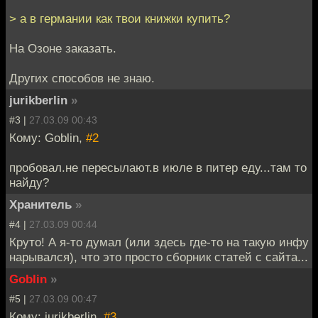
> а в германии как твои книжки купить?
На Озоне заказать.
Других способов не знаю.
jurikberlin
»
#3 |
27.03.09 00:43
Кому: Goblin,
#2
пробовал.не пересылают.в июле в питер еду...там то
найду?
Хранитель
»
#4 |
27.03.09 00:44
Круто! А я-то думал (или здесь где-то на такую инфу
нарывался), что это просто сборник статей с сайта...
Goblin
»
#5 |
27.03.09 00:47
Кому: jurikberlin,
#3