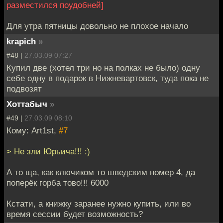
разместился поудобней]
Для утра пятницы довольно не плохое начало
krapich
»
#48 |
27.03.09 07:27
Купил две (хотел три но на полках не было) одну
себе одну в подарок в Нижневартовск, туда пока не
подвозят
Хоттабыч
»
#49 |
27.03.09 08:10
Кому: Art1st,
#7
> Не зли Юрьича!!! :)
А то ща, как ключиком то шведским номер 4, да
поперёк горба тово!!! 6000
Кстати, а книжку заранее нужно купить, или во
время сессии будет возможность?