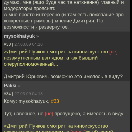
думаю, мне (ящо буде час та натхнення) главный и
модераторы прояснят.
А мне просто интересно (и там есть пожелание про
конкретные примеры) мнение Дмитрия. По
возможности - развернутое.
mysokhatyuk
»
#33 |
27.03.09 04:10
>Дмитрий Пучков смотрит на киноискусство
[не]
незамутненным взглядом, а как бывший
оперуполномоченный...
Дмитрий Юрьевич, возможно это имелось в виду?
Pakki
»
#34 |
27.03.09 04:18
Кому: mysokhatyuk,
#33
Тут, наверное, не
[не]
пропущено, а имелось в виду
>Дмитрий Пучков смотрит на киноискусство