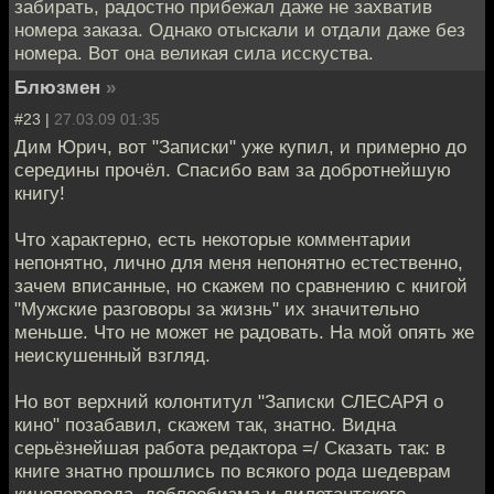
забирать, радостно прибежал даже не захватив
номера заказа. Однако отыскали и отдали даже без
номера. Вот она великая сила исскуства.
Блюзмен
»
#23 |
27.03.09 01:35
Дим Юрич, вот "Записки" уже купил, и примерно до
середины прочёл. Спасибо вам за добротнейшую
книгу!
Что характерно, есть некоторые комментарии
непонятно, лично для меня непонятно естественно,
зачем вписанные, но скажем по сравнению с книгой
"Мужские разговоры за жизнь" их значительно
меньше. Что не может не радовать. На мой опять же
неискушенный взгляд.
Но вот верхний колонтитул "Записки СЛЕСАРЯ о
кино" позабавил, скажем так, знатно. Видна
серьёзнейшая работа редактора =/ Сказать так: в
книге знатно прошлись по всякого рода шедеврам
киноперевода, доблоебизма и дилетантского