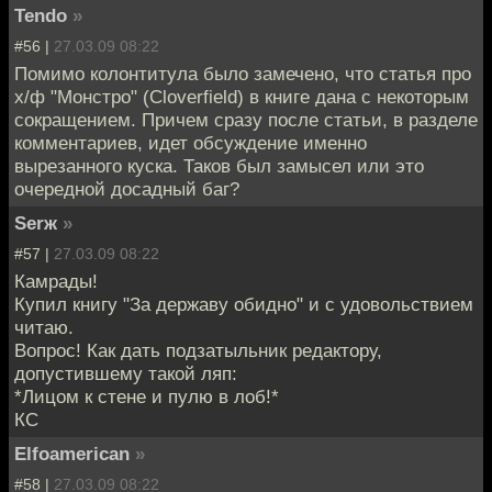
Tendo
»
#56 |
27.03.09 08:22
Помимо колонтитула было замечено, что статья про
х/ф "Монстро" (Cloverfield) в книге дана с некоторым
сокращением. Причем сразу после статьи, в разделе
комментариев, идет обсуждение именно
вырезанного куска. Таков был замысел или это
очередной досадный баг?
Serж
»
#57 |
27.03.09 08:22
Камрады!
Купил книгу "За державу обидно" и с удовольствием
читаю.
Вопрос! Как дать подзатыльник редактору,
допустившему такой ляп:
*Лицом к стене и пулю в лоб!*
КС
Elfoamerican
»
#58 |
27.03.09 08:22