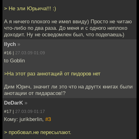
> Не зли Юрьича!!! :)
А я ничего плохого не имел ввиду) Просто не читаю
что-либо по два раза. До меня и с одного неплохо
доходит. Ну не осведомлен был, что поделаешь)
Ilych
»
#16 |
27.03.09 01:09
to Goblin
>На этот раз аннотаций от пидоров нет
Дим Юрич, значит ли это что на другтх книгах были
анотации от пидарасов!?
DeDarK
»
#17 |
27.03.09 01:17
Кому: jurikberlin,
#3
> пробовал.не пересылают.