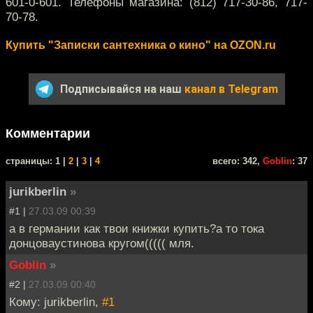
601-0-601. Телефоны магазина: (812) 717-30-86, 717-
70-78.
Купить "Записки сантехника о кино" на OZON.ru
Подписывайся на наш
канал в Telegram
Комментарии
cтраницы: 1 |
2
|
3
|
4
всего: 342,
Goblin
: 37
jurikberlin
»
#1 |
27.03.09 00:39
а в германии как твои книжки купить?а то тока
донцоваустинова кругом((((( мля.
Goblin
»
#2 |
27.03.09 00:40
Кому: jurikberlin,
#1