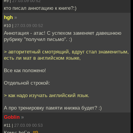
#9 |
27.03.09 00:52
кто писал аннотацию к книге?:)
hgh
»
#10 |
27.03.09 00:52
Аннотация - атас! С успехом заменяет давешнюю
рубрику "получил письмо". :)
> авторитетный смотрящий, вдруг стал знаменитым,
есть ли мат в английском языке,
Все как положено!
Отдельной строкой:
> как надо изучать английский язык.
А про тренировку памяти книжка будет? :)
Goblin
»
#11 |
27.03.09 00:53
Кому: hel`g,
#9