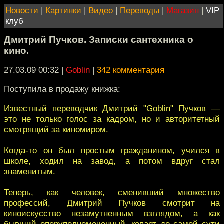
Новости
|
Картинки
|
Видео
|
Переводы
|
Магазин
|
VIP
клуб
Дмитрий Пучков. Записки сантехника о
кино.
27.03.09 00:32
|
Goblin
|
342 комментария
Поступила в продажу книжка:
Известный переводчик Дмитрий "Goblin" Пучков —
это не только голос за кадром, но и авторитетный
смотрящий за киномиром.
Когда-то он был простым гражданином, учился в
школе, ходил на завод, а потом вдруг стал
знаменитым.
Теперь, как человек, сменивший множество
профессий, Дмитрий Пучков смотрит на
киноискусство незамутненным взглядом, а как
бывший оперуполномоченный, копает до самой сути