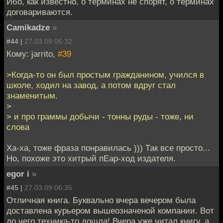
Ибо, как известно, о терминах не спорят, о терминах
договариваются.
Camikadze
»
#44 |
27.03.09 06:32
Кому: jarrito,
#39
>Когда-то он был простым гражданином, учился в
школе, ходил на завод, а потом вдруг стал
знаменитым.
>
> и про граммы добычи - тонны руды - тоже, ни
слова
Ха-ха, тоже фраза понравилась ))) Так все просто...
Но, похоже это хитрый пЕар-ход издателя.
egor i
»
#45 |
27.03.09 06:35
Отличная книга. Буквально вчера вечером была
доставлена курьером вышеозначеной компании. Вот
до чего техника-то дошла! Вчера уже читал книгу, а