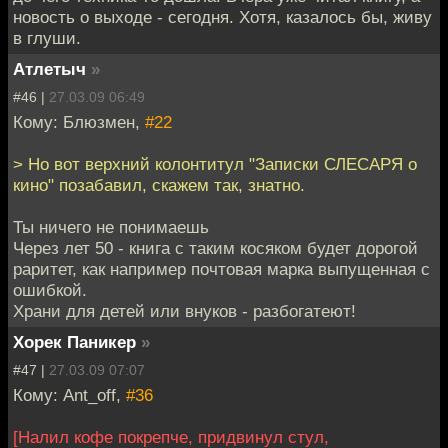
новость о выходе - сегодня. Хотя, казалось бы, живу
в глуши.
Атлетыч
»
#46 |
27.03.09 06:49
Кому: Блюзмен,
#22
> Но вот верхний колонтитул "Записки СЛЕСАРЯ о
кино" позабавил, скажем так, знатно.
Ты ничего не понимаешь
Через лет 50 - книга с таким косяком будет дорогой
раритет, как например почтовая марка выпущенная с
ошибкой.
Храни для детей или внуков - разбогатеют!
Хорек Паникер
»
#47 |
27.03.09 07:07
Кому: Ant_off,
#36
[Налил кофе покрепче, придвинул стул,