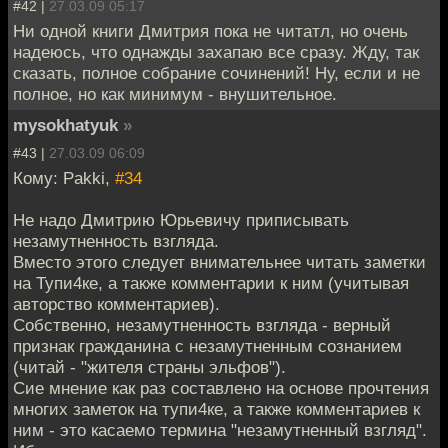
#42 |
27.03.09 05:17
Ни одной книги Дмитрия пока не читатл, но очень
надеюсь, что однажды захапаю все сразу. Жду, так
сказать, полное собрание сочинений! Ну, если и не
полное, но как минимум - внушительное.
mysokhatyuk
»
#43 |
27.03.09 06:09
Кому: Pakki,
#34
Не надо Дмитрию Юрьевичу приписывать
незамутненность взгляда.
Вместо этого следует внимательнее читать заметки
на Тупи4ке, а также комментарии к ним (учитывая
авторство комментариев).
Собственно, незамутненность взгляда - верный
признак гражданина с незамутненным сознанием
(читай - "жителя страны эльфов").
Сие мнение как раз составлено на основе прочтения
многих заметок на тупи4ке, а также комментариев к
ним - это касаемо термина "незамутненный взгляд".