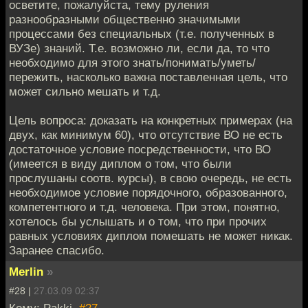
осветите, пожалуйста, тему руления
разнообразными общественно значимыми
процессами без специальных (т.е. полученных в
ВУЗе) знаний. Т.е. возможно ли, если да, то что
необходимо для этого знать/понимать/уметь/
пережить, насколько важна поставленная цель, что
может сильно мешать и т.д.
Цель вопроса: доказать на конкретных примерах (на
двух, как минимум 60), что отсутствие ВО не есть
достаточное условие посредственности, что ВО
(имеется в виду диплом о том, что были
прослушаны соотв. курсы), в свою очередь, не есть
необходимое условие порядочного, образованного,
компетентного и т.д. человека. При этом, понятно,
хотелось бы услышать и о том, что при прочих
равных условиях диплом помешать не может никак.
Заранее спасибо.
Merlin
»
#28 |
27.03.09 02:37
Кому: Pakki,
#27