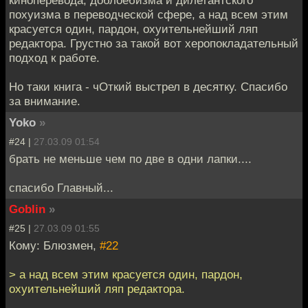
похуизма в переводческой сфере, а над всем этим
красуется один, пардон, охуительнейший ляп
редактора. Грустно за такой вот херопокладательный
подход к работе.
Но таки книга - чОткий выстрел в десятку. Спасибо
за внимание.
Yoko
»
#24 |
27.03.09 01:54
брать не меньше чем по две в одни лапки....
спасибо Главный...
Goblin
»
#25 |
27.03.09 01:55
Кому: Блюзмен,
#22
> а над всем этим красуется один, пардон,
охуительнейший ляп редактора.