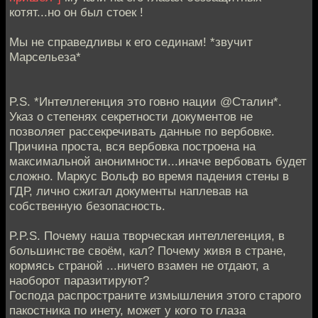
котят...но он был стоек !
Мы не справедливы к его сединам! *звучит
Марсельеза*
P.S. *Интеллегенция это говно нации @Сталин*.
Указ о степенях секретности документов не
позволяет рассекречивать данные по вербовке.
Причина проста, вся вербовка построена на
максимальной анонимности...иначе вербовать будет
сложно. Маркус Вольф во время падения стены в
ГДР, лично сжигал документы наплевав на
собственную безопасность.
P.P.S. Почему наша творческая интеллегенция, в
большинстве своём, кал? Почему живя в стране,
кормясь страной ...ничего взамен не отдают, а
наоборот паразитируют?
Господа распространите измышления этого старого
пакостника по инету, может у кого то глаза