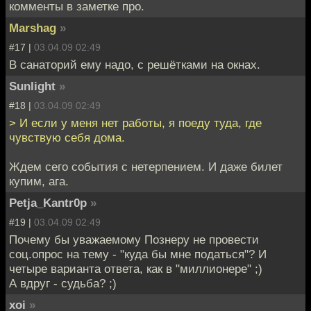
комменты в заметке про.
Marshag
»
#17 |
03.04.09 02:49
В санаторий ему надо, с решётками на окнах.
Sunlight
»
#18 |
03.04.09 02:49
> И если у меня нет работы, я поеду туда, где
чувствую себя дома.
Ждем сего события с нетерпением. И даже билет
купим, ага.
Petja_Kantr0p
»
#19 |
03.04.09 02:49
Почему бы уважаемому Познеру не провести
соц.опрос на тему - "куда бы мне податься"? И
четыре варианта ответа, как в "миллионере" ;)
А вдруг - судьба? ;)
xoi
»