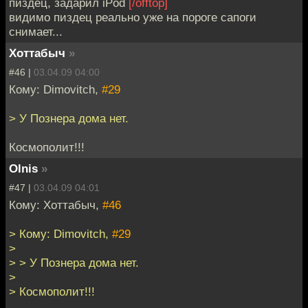
пиздец, задарил iPod
[/offtop]
видимо пиздец реально уже на пороге сапоги
снимает...
Хоттабыч
»
#46 |
03.04.09 04:00
Кому: Dimovitch,
#29
> У Познера дома нет.
Космополит!!!
Olnis
»
#47 |
03.04.09 04:01
Кому: Хоттабыч,
#46
> Кому: Dimovitch,
#29
>
> > У Познера дома нет.
>
> Космополит!!!