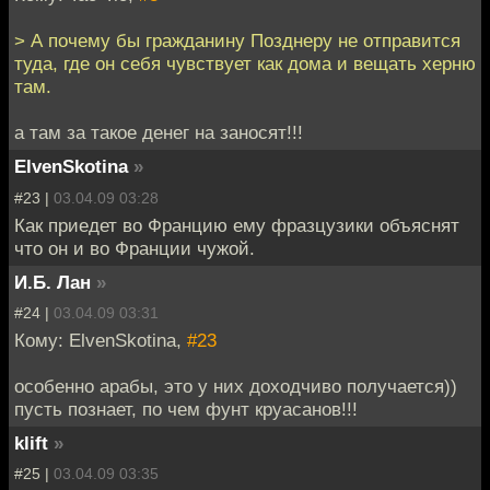
> А почему бы гражданину Позднеру не отправится
туда, где он себя чувствует как дома и вещать херню
там.
а там за такое денег на заносят!!!
ElvenSkotina
»
#23 |
03.04.09 03:28
Как приедет во Францию ему фразцузики объяснят
что он и во Франции чужой.
И.Б. Лан
»
#24 |
03.04.09 03:31
Кому: ElvenSkotina,
#23
особенно арабы, это у них доходчиво получается))
пусть познает, по чем фунт круасанов!!!
klift
»
#25 |
03.04.09 03:35