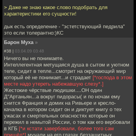
> Даже не знаю какое слово подобрать для
характеристики его сущности!
дык есть определение - "эстетствующий педрила"
это если толерантно:)КС
Барон Муха
»
#38 |
03.04.09 03:48
Ничего вы не понимаете.
Интеллегентная метущаяся душа в сытом и уютном
теле, сидит в тепле...смотрит на окружающий мир
который её не понимает...и страдает
[*господа в этом
месте надо утереть набежавшую слезу*.]
Жестокие чёрствые людишки....ОН один
Д"Артаньян...а вокруг пидорасы( и по ночам ему
снится Франция и домик на Ривьере и кресло-
качалка в котором сидит он и диктует книгу о тех
ужасах и смертельных опасностях которые он
пережил в немытой России, о том как его вербовали
в КГБ
[*и кстати завербовали, более того сам
пришёл*]
мучали на его глазах беззащитных