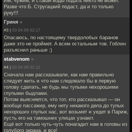
Им, чужим, и стакан воды подать никто не может.
Разве что Б. Стругацкий подаст, да и то только
руку!!!
Гриня
»
#3 |
03.04.09 02:17
Опасаюсь, по настоящему твердолобых баранов
даже это не проймет. А всем остальным тов. Гоблин
разъяснил раньше :)
stabvenom
»
#4 |
03.04.09 02:22
Сначала нам рассказывали, как нам правильно
следует жить и что нам следовало бы в первую
голову сделать, не будь мы тупыми нехорошими
глупыми быдлами.
Потом выясняется, что тот, кто рассказывал — он
вообще пассажир, ему нету никакого дела до тупых
нехороших глупых нас, вот возьмет и уедет в Париж,
пусть его на тамошних улицах узнают.
Ещё вот только чуть-чуть понагадит нам в головы из
голубого экрана, и все!