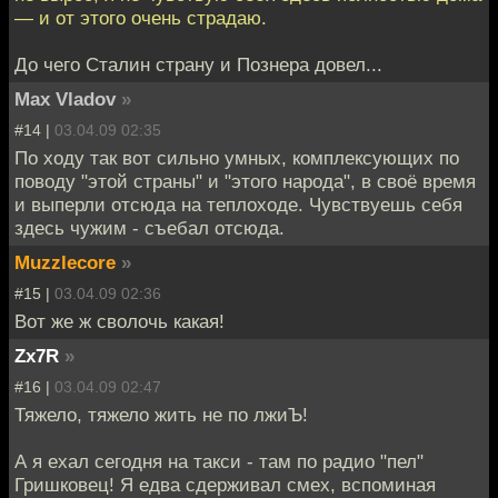
— и от этого очень страдаю.
До чего Сталин страну и Познера довел...
Max Vladov
»
#14 |
03.04.09 02:35
По ходу так вот сильно умных, комплексующих по
поводу "этой страны" и "этого народа", в своё время
и выперли отсюда на теплоходе. Чувствуешь себя
здесь чужим - съебал отсюда.
Muzzlecore
»
#15 |
03.04.09 02:36
Вот же ж сволочь какая!
Zx7R
»
#16 |
03.04.09 02:47
Тяжело, тяжело жить не по лжиЪ!
А я ехал сегодня на такси - там по радио "пел"
Гришковец! Я едва сдерживал смех, вспоминая