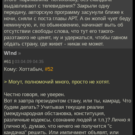
выдавливают с телевидения? Закрыли одну
передачу, авторскую программу засунули ближе к
ночи, сняли с поста главы АРТ. А он жопой чует беду
неминучую, и, по обыкновению, начинает выть об
отсутствии свободы слова, что тут его такого-
разэтакого не ценят, ну и удержаться, чтобы гавном
обдать страну, где живет - никак не может.
W!nd
»
#61 |
03.04.09 04:35
Кому: Хоттабыч,
#52
> Могут, полномочий много, просто не хотят.
Честно говоря, не уверен.
Вот я завтра президентом стану, или ты, камрад. Что
будем делать? Учитывая текущие реалии
(международная обстановка, конституция,
различные кодексы, сознание людей и т.п.)? Лично я
(лично я), думаю, что ничего не получится "с
кандачка" решить. Или импичмент объявят, или