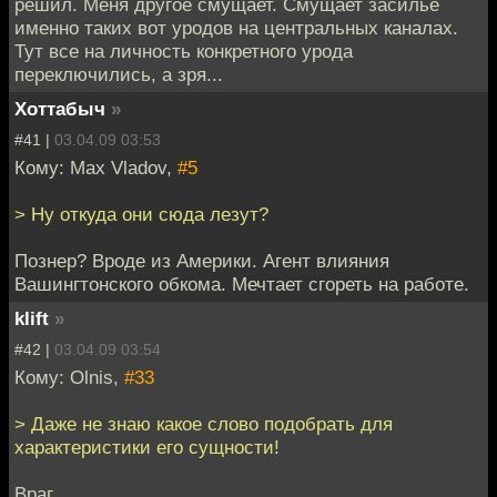
решил. Меня другое смущает. Смущает засилье
именно таких вот уродов на центральных каналах.
Тут все на личность конкретного урода
переключились, а зря...
Хоттабыч
»
#41 |
03.04.09 03:53
Кому: Max Vladov,
#5
> Ну откуда они сюда лезут?
Познер? Вроде из Америки. Агент влияния
Вашингтонского обкома. Мечтает сгореть на работе.
klift
»
#42 |
03.04.09 03:54
Кому: Olnis,
#33
> Даже не знаю какое слово подобрать для
характеристики его сущности!
Враг.