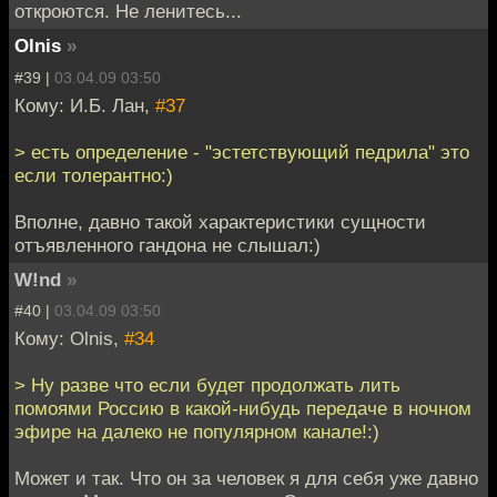
откроются. Не ленитесь...
Olnis
»
#39 |
03.04.09 03:50
Кому: И.Б. Лан,
#37
> есть определение - "эстетствующий педрила" это
если толерантно:)
Вполне, давно такой характеристики сущности
отъявленного гандона не слышал:)
W!nd
»
#40 |
03.04.09 03:50
Кому: Olnis,
#34
> Ну разве что если будет продолжать лить
помоями Россию в какой-нибудь передаче в ночном
эфире на далеко не популярном канале!:)
Может и так. Что он за человек я для себя уже давно