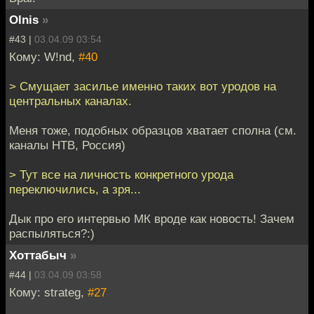
Olnis
»
#43 |
03.04.09 03:54
Кому: W!nd,
#40
> Смущает засилье именно таких вот уродов на
центральных каналах.
Меня тоже, подобных образцов хватает сполна (см.
каналы НТВ, Россия)
> Тут все на личность конкретного урода
переключились, а зря...
Дык про его интервью МК вроде как новость! Зачем
распыляться?:)
Хоттабыч
»
#44 |
03.04.09 03:58
Кому: strateg,
#27