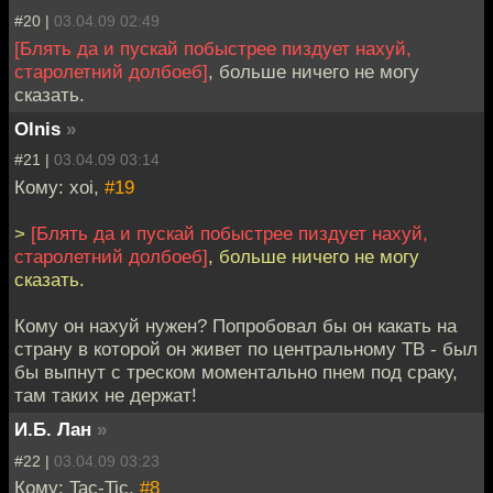
#20 |
03.04.09 02:49
[Блять да и пускай побыстрее пиздует нахуй,
старолетний долбоеб]
, больше ничего не могу
сказать.
Olnis
»
#21 |
03.04.09 03:14
Кому: xoi,
#19
>
[Блять да и пускай побыстрее пиздует нахуй,
старолетний долбоеб]
, больше ничего не могу
сказать.
Кому он нахуй нужен? Попробовал бы он какать на
страну в которой он живет по центральному ТВ - был
бы выпнут с треском моментально пнем под сраку,
там таких не держат!
И.Б. Лан
»
#22 |
03.04.09 03:23
Кому: Tac-Tic,
#8