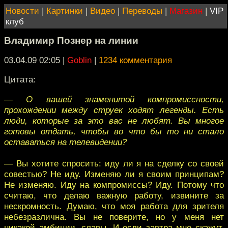
Новости
|
Картинки
|
Видео
|
Переводы
|
Магазин
|
VIP
клуб
Владимир Познер на линии
03.04.09 02:05
|
Goblin
|
1234 комментария
Цитата:
— О вашей знаменитой компромиссности,
прохождении между струек ходят легенды. Есть
люди, которые за это вас не любят. Вы многое
готовы отдать, чтобы во что бы то ни стало
оставаться на телевидении?
— Вы хотите спросить: иду ли я на сделку со своей
совестью? Не иду. Изменяю ли я своим принципам?
Не изменяю. Иду на компромиссы? Иду. Потому что
считаю, что делаю важную работу, извините за
нескромность. Думаю, что моя работа для зрителя
небезразлична. Вы не поверите, но у меня нет
никакой амбиции, славы. И если завтра мне скажут,