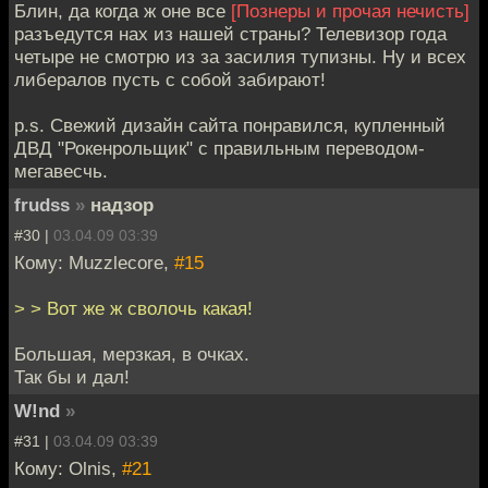
Блин, да когда ж оне все
[Познеры и прочая нечисть]
разъедутся нах из нашей страны? Телевизор года
четыре не смотрю из за засилия тупизны. Ну и всех
либералов пусть с собой забирают!
p.s. Свежий дизайн сайта понравился, купленный
ДВД "Рокенрольщик" с правильным переводом-
мегавесчь.
frudss
»
надзор
#30 |
03.04.09 03:39
Кому: Muzzlecore,
#15
> > Вот же ж сволочь какая!
Большая, мерзкая, в очках.
Так бы и дал!
W!nd
»
#31 |
03.04.09 03:39
Кому: Olnis,
#21