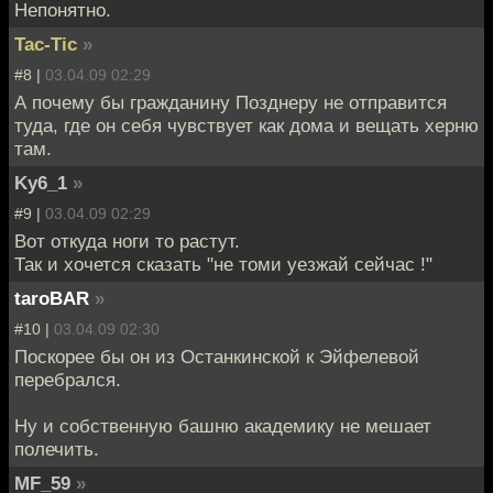
Непонятно.
Tac-Tic
»
#8 |
03.04.09 02:29
А почему бы гражданину Позднеру не отправится
туда, где он себя чувствует как дома и вещать херню
там.
Ky6_1
»
#9 |
03.04.09 02:29
Вот откуда ноги то растут.
Так и хочется сказать "не томи уезжай сейчас !"
taroBAR
»
#10 |
03.04.09 02:30
Поскорее бы он из Останкинской к Эйфелевой
перебрался.
Ну и собственную башню академику не мешает
полечить.
MF_59
»