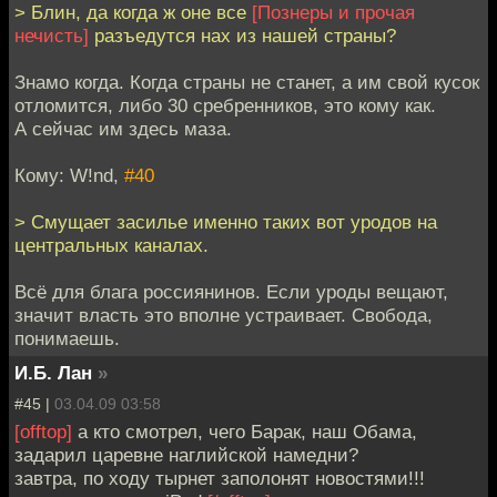
> Блин, да когда ж оне все
[Познеры и прочая
нечисть]
разъедутся нах из нашей страны?
Знамо когда. Когда страны не станет, а им свой кусок
отломится, либо 30 сребренников, это кому как.
А сейчас им здесь маза.
Кому: W!nd,
#40
> Смущает засилье именно таких вот уродов на
центральных каналах.
Всё для блага россиянинов. Если уроды вещают,
значит власть это вполне устраивает. Свобода,
понимаешь.
И.Б. Лан
»
#45 |
03.04.09 03:58
[offtop]
а кто смотрел, чего Барак, наш Обама,
задарил царевне наглийской намедни?
завтра, по ходу тырнет заполонят новостями!!!