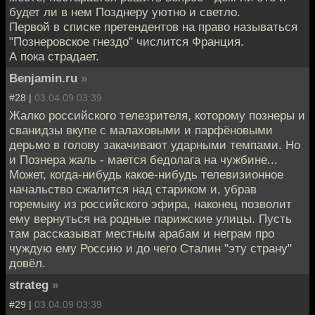
будет ли в нем Позднеру уютно и светло.
Первой в списке претендентов на право называться
"Познеровское гнездо" числится Франция.
А пока страдает.
Benjamin.ru
»
#28 |
03.04.09 03:39
Жалко российского телезрителя, которому познеры и
сванидзы вкупе с малаховыми и парфёновыми
дерьмо в голову закачивают ударными темпами. Но
и Познера жаль - мается бедолага на чужбине...
Может, когда-нибудь какое-нибудь телевизионное
начальство сжалится над стариком и, убрав
горемыку из российского эфира, наконец позволит
ему вернуться на родные парижские улицы. Пусть
там рассказыват местным арабам и неграм про
чуждую ему Россию и до чего Сталин "эту страну"
довёл.
strateg
»
#29 |
03.04.09 03:39