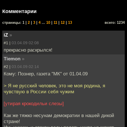
Комментарии
cтраницы: 1 |
2
|
3
|
4
...
10
|
11
|
12
|
13
всего: 1234
iZ
»
#1 |
03.04.09 02:08
прекрасно раскрылся!
Tiemon
»
#2 |
03.04.09 02:14
Кому: Познер, газета "МК" от 01.04.09
> Я не русский человек, это не моя родина, я
чувствую в России себя чужим
[утирая крокодильи слезы]
Как же тяжко несунам демократии в нашей дикой
стране!