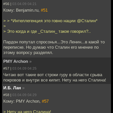
#56 |
03.04.09 04:21
Кому: Benjamin.ru,
#51
> > *Интеллегенция это говно нации @Сталин*
>
> Это когда и где _Сталин_ такое говорил?..
Пардон попутал спросонья...Это Ленин...в какой то
переписке. Но думаю что Сталин его мнение по
этому вопросу разделял.
PMY Archon
»
#57 |
03.04.09 04:25
Читаю вот такие вот строки гуру в области срыва
покровов и внутри все кипит. Нету на него Сталина!
И.Б. Лан
»
#58 |
03.04.09 04:29
Кому: PMY Archon,
#57
> Нету на него Сталина!