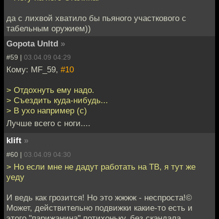
да с лихвой хватило бы пьяного участкового с
табельным оружием))
Gopota Unltd
»
#59 |
03.04.09 04:29
Кому: MF_59,
#10
> Отдохнуть ему надо.
> Съездить куда-нибудь...
> В ухо например (с)
Лучше всего с ноги....
klift
»
#60 |
03.04.09 04:30
> Но если мне не дадут работать на ТВ, я тут же
уеду
И ведь как грозится! Но это жжжж - неспроста!©
Может, действительно подвижки какие-то есть и
этого "парижанина" потихоньку, без скандала