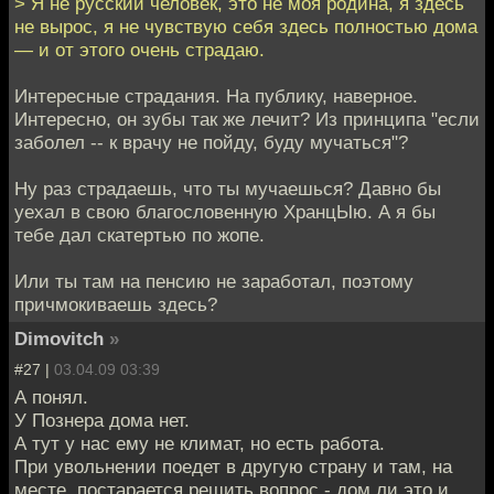
> Я не русский человек, это не моя родина, я здесь
не вырос, я не чувствую себя здесь полностью дома
— и от этого очень страдаю.
Интересные страдания. На публику, наверное.
Интересно, он зубы так же лечит? Из принципа "если
заболел -- к врачу не пойду, буду мучаться"?
Ну раз страдаешь, что ты мучаешься? Давно бы
уехал в свою благословенную ХранцЫю. А я бы
тебе дал скатертью по жопе.
Или ты там на пенсию не заработал, поэтому
причмокиваешь здесь?
Dimovitch
»
#27 |
03.04.09 03:39
А понял.
У Познера дома нет.
А тут у нас ему не климат, но есть работа.
При увольнении поедет в другую страну и там, на
месте, постарается решить вопрос - дом ли это и