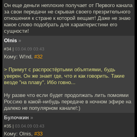
Он еще деньги неплохие получает от Первого канала
за свои передачи не скрывая своего презрительного
отношения к стране к которой вещает! Даже не знаю
какое слово подобрать для характеристики его
сущности!
Olnis
»
#34 |
03.04.09 03:43
Кому: W!nd,
#32
> Примут с распростёртыми объятиями, будь
уверен. Он же знает где, что и как говорить. Такие
везде "на плаву". Ибо говно...
Ну разве что если будет продолжать лить помоями
Россию в какой-нибудь передаче в ночном эфире на
далеко не популярном канале!:)
Булочкин
»
#35 |
03.04.09 03:43
Кому: Olnis,
#33