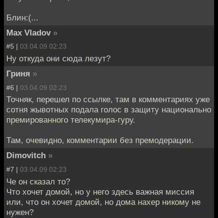
Блин:(...
Max Vladov
»
#5 |
03.04.09 02:23
Ну откуда они сюда лезут?
Гриня
»
#6 |
03.04.09 02:23
Точняк, перешел по ссылке, там в комментариях уже
сотня жывотных подала голос в защиту национально
премированного телекумира-гуру.
Там, очевидно, комментарии без премодерации.
Dimovitch
»
#7 |
03.04.09 02:23
Че он сказал то?
Что хочет домой, но у него здесь важная миссия
или, что он хочет домой, но дома нахер никому не
нужен?