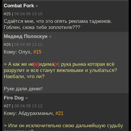
Combat Fork
»
#25 |
08.04.09 13:10
Сдаётся мне, что это опять реклама таджиков.
Гоблен, скока тибе зоплотиле???
Медвед Полоскун
»
#26 |
08.04.09 13:12
Кому: Олух,
#15
> А как же не
[в]
идима
[я]
рука рынка которая всё
разрулит и все станут вежливыми и улыбаться?
Наебали, что ли?
Руке дали денег!
Fire Dog
»
#27 |
08.04.09 13:12
Кому: Абдурахманыч,
#21
> Или он исключительно свою дальнейшую судьбу