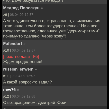
что, даже разуваться не надо?!
Медвед Полоскун
»
#9 |
08.04.09 12:57
А чего удивительного, страна наша, авиакомпания
тоже наша, тем более государственная! Ну а все
государственное, сделанное уже "дерьмократами"
почему-то сделано "через жопу"!
Fufendorf
»
#10 |
08.04.09 12:57
[яростно давит F5]
Ждем продолжения!
russish_shwein
»
#11 |
08.04.09 12:57
А какой вопрос-то задал?
mvv76
»
#12 |
08.04.09 12:58
С возвращением, Дмитрий Юрич!