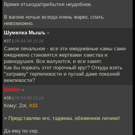
Время отъезда/прибытия неудобное.
В вагоне ночью всегда очень жарко, спать
невозможно.
Шумелка Мышъ
»
#37 |
08.04.09 13:24
Самое печальное - все эти ежедневные хамы сами
ежедневно становятся жертвами хамства и
равнодушия. Все жалуются, и все хамят.
Как бы порвать этот порочный круг? Откуда взять
"затравку" терпеливости и пускай даже показной
вежливости?
Goblin
»
#38 |
08.04.09 13:24
Кому: Zot,
#33
> Представляю его, таджика, обиженное личико!
Да ему по хер.