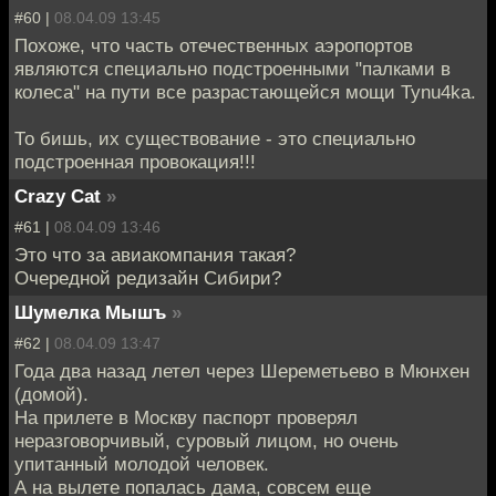
#60 |
08.04.09 13:45
Похоже, что часть отечественных аэропортов
являются специально подстроенными "палками в
колеса" на пути все разрастающейся мощи Tynu4ka.
То бишь, их существование - это специально
подстроенная провокация!!!
Crazy Cat
»
#61 |
08.04.09 13:46
Это что за авиакомпания такая?
Очередной редизайн Сибири?
Шумелка Мышъ
»
#62 |
08.04.09 13:47
Года два назад летел через Шереметьево в Мюнхен
(домой).
На прилете в Москву паспорт проверял
неразговорчивый, суровый лицом, но очень
упитанный молодой человек.
А на вылете попалась дама, совсем еще