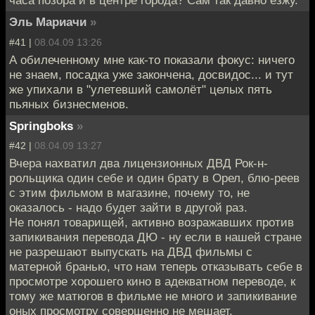
часа позора и в центре города? Сам так давно езжу.
Эль Мариачи
»
#41 |
08.04.09 13:26
А обилеченному мне как-то показали фокус: ничего
не знаем, посадка уже закончена, досвидос... и тут
же упихали в "улетевший самолёт" целых пять
пьяных бизнесменов.
Springboks
»
#42 |
08.04.09 13:27
Вчера нахватил два лицензионных ДВД Рок-н-
рольщика один себе и один брату в Орел, блю-реев
с этим фильмом в магазине, почему то, не
оказалось - надо будет зайти в другой раз.
Не понял товарищей, активно возражавших против
запикивания перевода ДЮ - ну если в нашей стране
не разрешают выпускать на ДВД фильмы с
матерной бранью, что нам теперь отказывать себе в
просмотре хорошего кино в адекватном переводе, к
тому же матюгов в фильме не много и запикивание
оных просмотру совершенно не мешает.