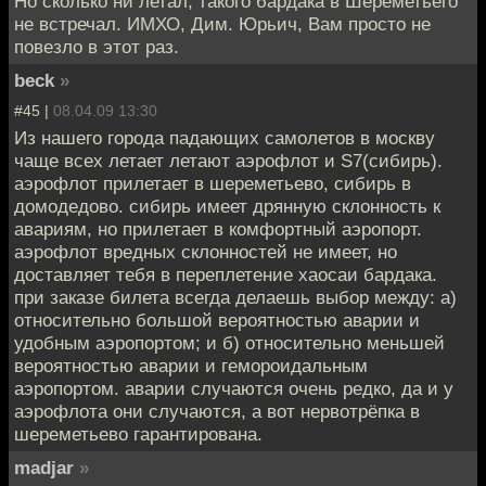
Но сколько ни летал, такого бардака в Шереметьего
не встречал. ИМХО, Дим. Юрьич, Вам просто не
повезло в этот раз.
beck
»
#45 |
08.04.09 13:30
Из нашего города падающих самолетов в москву
чаще всех летает летают аэрофлот и S7(сибирь).
аэрофлот прилетает в шереметьево, сибирь в
домодедово. сибирь имеет дрянную склонность к
авариям, но прилетает в комфортный аэропорт.
аэрофлот вредных склонностей не имеет, но
доставляет тебя в переплетение хаосаи бардака.
при заказе билета всегда делаешь выбор между: а)
относительно большой вероятностью аварии и
удобным аэропортом; и б) относительно меньшей
вероятностью аварии и гемороидальным
аэропортом. аварии случаются очень редко, да и у
аэрофлота они случаются, а вот нервотрёпка в
шереметьево гарантирована.
madjar
»