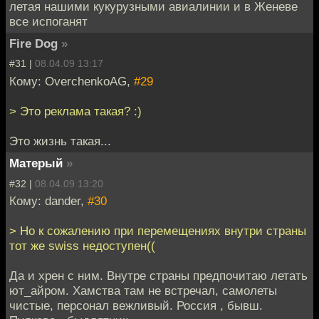
летая нашими кукурузными авиалинии и в Женеве
все испоганят
Fire Dog
»
#31 |
08.04.09 13:17
Кому: OverchenkoAG,
#29
> Это реклама такая? :)
Это жизнь такая...
Матерый
»
#32 |
08.04.09 13:20
Кому: dander,
#30
> Но к сожалению при перемещениях внутри страны
тот же swiss недоступен((
Да и хрен с ним. Внутре страны предпочитаю летать
ют_айром. Хамства там не встречал, самолеты
чистые, персонал вежливый. Россия , бывш.