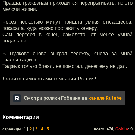
Правда, гражданам приходится перепрыгивать, но это
мелочи жизни.
Через несколько минут пришла умная стюардесса,
показала, куда можно поставить камеру.
Сам пересел в конец самолёта, от менее умной
подальше.
В Пулкове снова выкрал тележку, снова за мной
гнался таджык.
Таджык только блеял, не помогал, денег ему не дал.
Летайте самолётами компании Россия!
Смотри ролики Гоблина на
канале Rutube
Комментарии
cтраницы: 1 |
2
|
3
|
4
|
5
всего: 474,
Goblin
: 9