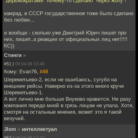
"дерьмократами" почему-то сделано "через жопу"!
камрад, в СССР государственное тоже было сделано
без любви...
и вообще - сколько уже Дмитрий Юрич пишет про
них, пишет..а реакции от официальных лиц нет!!!!!
КС))
Стинги
»
#51 |
08.04.09 13:40
Кому: Evan76,
#48
Шереметьево-2, если не ошибаюсь, сугубо на
внешние рейсы. Наверно из-за этого много круче
Шереметьево-1.
А вот лично мне больше Внуково нравится. Ни разу
компания передо мной в грязь лицом не упала. Хотя,
смотря на остальные мнения, может это я такой
везучий.
Jlom
»
интеллектуал
#52 |
08.04.09 13:40