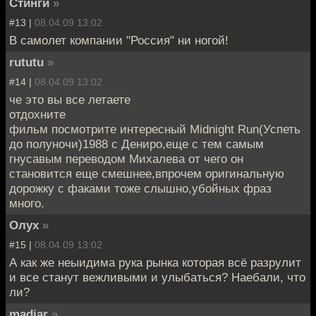
Стинги
»
#13 |
08.04.09 13:02
В самолет компании "Россия" ни ногой!
rututu
»
#14 |
08.04.09 13:02
че это вы все летаете
отдохните
фильм посмотрите интересный Midnight Run(Успеть
до полуночи)1988 с Дениро,еще с тем самым
гнусавым переводом Михалева от чего он
становится еще смешнее,впрочем оригинальную
дорожку с факами тоже слышно,убойных фраз
много.
Олух
»
#15 |
08.04.09 13:02
А как же неыидима рука рынка которая всё разрулит
и все станут вежливыми и улыбаться? Наебали, что
ли?
madjar
»