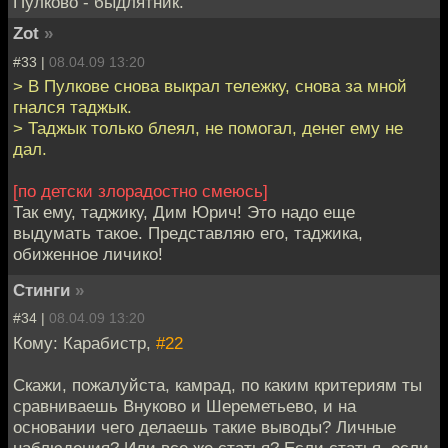
Пулково - быдлятник.
Zot
»
#33 |
08.04.09 13:20
> В Пулкове снова выкрал тележку, снова за мной
гнался таджык.
> Таджык только блеял, не помогал, денег ему не
дал.
[по детски злорадостно смеюсь]
Так ему, таджику, Дим Юрич! Это надо еще
выдумать такое. Представляю его, таджика,
обиженное личико!
Стинги
»
#34 |
08.04.09 13:20
Кому: Карабистр,
#22
Скажи, пожалуйста, камрад, по каким критериям ты
сравниваешь Внуково и Шереметьево, и на
основании чего делаешь такие выводы? Личные