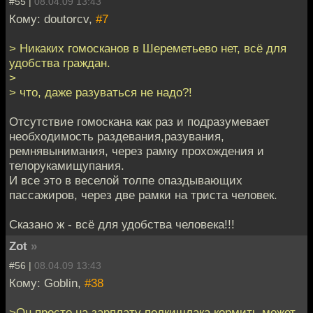
#55 |
08.04.09 13:43
Кому: doutorcv,
#7
> Никаких гомосканов в Шереметьево нет, всё для
удобства граждан.
>
> что, даже разуваться не надо?!
Отсутствие гомоскана как раз и подразумевает
необходимость раздевания,разувания,
ремнявынимания, через рамку прохождения и
телорукамищупания.
И все это в веселой толпе опаздывающих
пассажиров, через две рамки на триста человек.
Сказано ж - всё для удобства человека!!!
Zot
»
#56 |
08.04.09 13:43
Кому: Goblin,
#38
>Он просто на зарплату полкишлака кормить может.