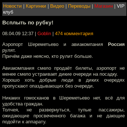
Новости
|
Картинки
|
Видео
|
Переводы
|
Магазин
|
VIP
клуб
Всплыть по рубку!
08.04.09 12:37
|
Goblin
|
474 комментария
Аэропорт Шереметьево и авиакомпания
Россия
рулят.
Причём даже неясно, кто рулит больше.
Авиакомпания смело продаёт билеты, аэропорт не
менее смело устраивает дикие очереди на посадку.
Хорошо хоть добрые люди в диких очередях
пропускают опаздывающих без очереди.
Никаких гомосканов в Шереметьево нет, всё для
удобства граждан.
Толчея, не развернуться, тупые пассажиры,
ожидающие просвеченного багажа и не дающие
подойти к аппарату.