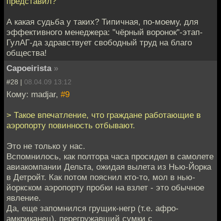
представил?
А какая судьба у таких? Типичная, по-моему, для
эффективного менеджера: "чёрный воронок"-этап-
ГулАГ-да здравствует свободный труд на благо
общества!
Capoeirista
»
#28 |
08.04.09 13:12
Кому: madjar,
#9
> Такое впечатление, что граждане работающие в
аэропорту повинность отбывают.
Это не только у нас.
Вспомнилось, как полтора часа просидел в самолете
авиакомпании Дельта, ожидая вылета из Нью-Йорка
в Детройт. Как потом пояснил кто-то, мол в нью-
йоркском аэропорту пробки на взлет - это обычное
явление.
Да, еще запомнился грущик-негр (т.е. афро-
амкриканец), перегружавщий сумки с