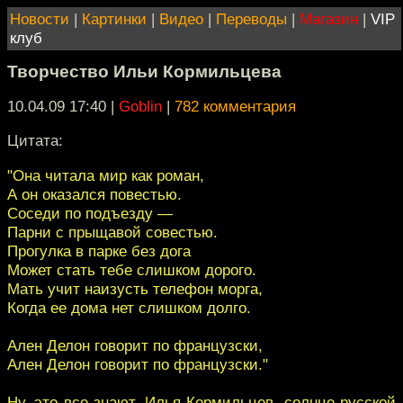
Новости
|
Картинки
|
Видео
|
Переводы
|
Магазин
|
VIP
клуб
Творчество Ильи Кормильцева
10.04.09 17:40
|
Goblin
|
782 комментария
Цитата:
"Она читала мир как роман,
А он оказался повестью.
Соседи по подъезду —
Парни с прыщавой совестью.
Прогулка в парке без дога
Может стать тебе слишком дорого.
Мать учит наизусть телефон морга,
Когда ее дома нет слишком долго.
Ален Делон говорит по французски,
Ален Делон говорит по французски."
Ну, это все знают. Илья Кормильцев, солнце русской