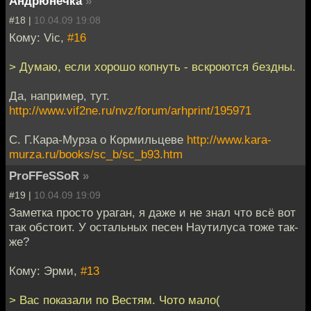
Андрюнечка
»
#18 |
10.04.09 19:08
Кому: Vic,
#16
> Думаю, если хорошо копнуть - вскроются бездны.
Да, например, тут.
http://www.vif2ne.ru/nvz/forum/arhprint/195971
С. Г.Кара-Мурза о Кормильцеве
http://www.kara-
murza.ru/books/sc_b/sc_b93.htm
ProFFeSSoR
»
#19 |
10.04.09 19:09
Заметка просто ураган, я даже и не знал что всё вот
так обстоит. У остальных песен Наутилуса тоже так-
же?
Кому: Эрми,
#13
> Вас показали по Вестям. Чото мало(