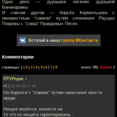
Одно дело — дурацкие песенки дурацкой
Бананарамы.
И совсем другое — борьба Кормильцева с
ненавистным "совком" путём сочинения Рвущих
Покровы с "совка" Правдивых Песен.
Вступай в нашу
группу ВКонтакте
Комментарии
cтраницы: 1 |
2
|
3
|
4
|
5
|
6
|
7
|
8
всего: 782,
Goblin
: 1
ПТУРщик
»
#1 |
10.04.09 17:48
Он боролся с "совком" путем написания чего-то
вроде
Нищие молятся, молятся на
то что их нищета гарантирована...