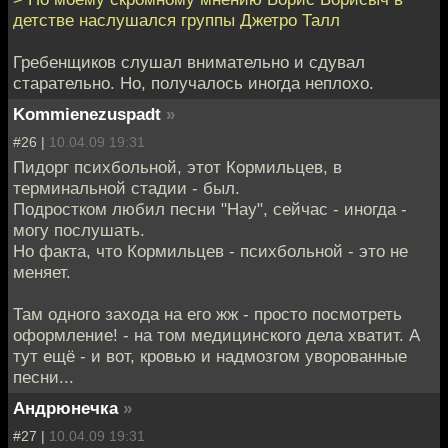
детстве наслушался группы Джетро Талл
Гребенщиков слушал внимательно и сдувал
старательно. Но, получалось иногда неплохо.
Kommienezuspadt
»
#26 |
10.04.09 19:31
Пидорг психбольной, этот Кормильцев, в
терминальной стадии - был.
Подростком любил песни "Нау", сейчас - иногда -
могу послушать.
Но факта, что Кормильцев - психбольной - это не
меняет.
Там одного захода на его жж - просто посмотреть
оформление! - на том медицинского дела хватит. А
тут ещё - и вот, кровью и надмозгом уворованные
песни...
Андрюнечка
»
#27 |
10.04.09 19:31