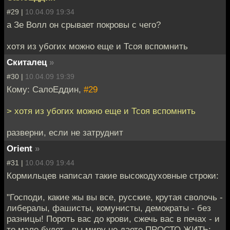
#29 |
10.04.09 19:34
а Зе Волл он срывает покровы с чего?
хотя из убогих можно еще и Тсоя вспомнить
Скиталец
»
#30 |
10.04.09 19:39
Кому: СалоЕддин,
#29
> хотя из убогих можно еще и Тсоя вспомнить
разверни, если не затруднит
Orient
»
#31 |
10.04.09 19:44
Кормильцев написал такие высокодуховные строки:
"Господи, какие жы вы все, русские, крутая сволочь -
либералы, фашисты, комунисты, демократы - без
разницы! Пороть вас до крови, сжечь вас в печах - и
то мало будет - вы миру не даете ПРОСТО ЖИТЬ: