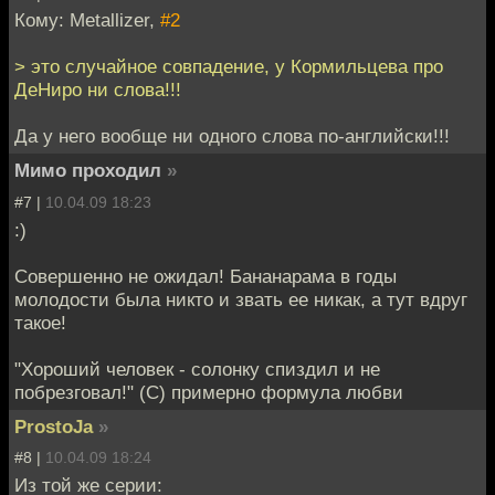
Кому: Metallizer,
#2
> это случайное совпадение, у Кормильцева про
ДеНиро ни слова!!!
Да у него вообще ни одного слова по-английски!!!
Мимо проходил
»
#7 |
10.04.09 18:23
:)
Совершенно не ожидал! Бананарама в годы
молодости была никто и звать ее никак, а тут вдруг
такое!
"Хороший человек - солонку спиздил и не
побрезговал!" (С) примерно формула любви
ProstoJa
»
#8 |
10.04.09 18:24
Из той же серии: