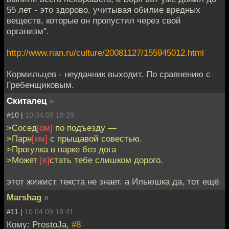
55 лет - это здорово, учитывая обилие вредных
веществ, которые он пропустил через свой
организм".
http://www.rian.ru/culture/20081127/155945012.html
Кормильцев - неудачник выходит. По сравнению с
Гребенщиковым.
Скиталец
»
#10 |
10.04.09 18:29
>Сосед
[ом]
по подъезду —
>Парн
[ем]
с прыщавой совестью.
>Прогулка в парке без дога
>Может
[в]
стать тебе слишком дорого.
этот жижист текста не знает. а Ильюшка да, тот ещё.
Marshag
»
#11 |
10.04.09 18:41
Кому: ProstoJa,
#8