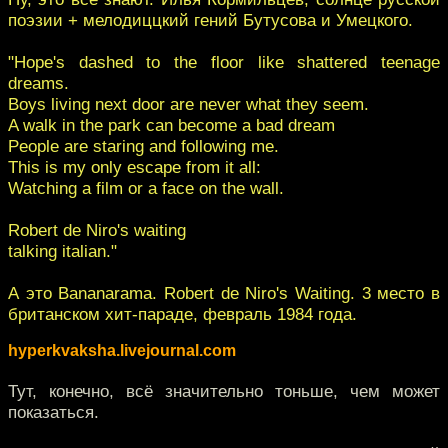
поэзии + мелодиццкий гений Бутусова и Умецкого.
"Hope's dashed to the floor like shattered teenage
dreams.
Boys living next door are never what they seem.
A walk in the park can become a bad dream
People are staring and following me.
This is my only escape from it all:
Watching a film or a face on the wall.
Robert de Niro's waiting
talking italian."
А это Bananarama. Robert de Niro's Waiting. 3 место в
британском хит-параде, февраль 1984 года.
hyperkvaksha.livejournal.com
Тут, конечно, всё значительно тоньше, чем может
показаться.