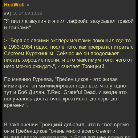
RedWolf
»
#9 |
10.04.09 18:28
"Я пил лагавупин и я пил лафройг, закусывал травой
и грибами"
> "Боря со своими экспериментами покончил где-то
в 1983-1984 годах, после того, как прекратил играть с
Сергеем Курехиным. Сейчас же он продолжает
писать хорошие песни, и это максимум того, чего от
него можно ожидать", - считает Троицкий.
По мнению Гурьева, "Гребенщиков - это живая
мимикрия: он мимикрировал подо все, что угодно-
тут и Боб Дилан, T.Rex, Grateful Dead, и везде это
получалось достаточно креативно, до поры до
времени".
В заключении Троицкий добавил, что в свое время
он и Гребенщиков "очень много всего съели и
выпили всего нехорошего, а Боря вот уже дожил до