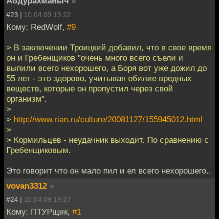
Абдурахманыч
»
#23 |
10.04.09 19:22
Кому: RedWolf,
#9
> В заключении Троицкий добавил, что в свое время
он и Гребенщиков "очень много всего съели и
выпили всего нехорошего, а Боря вот уже дожил до
55 лет - это здорово, учитывая обилие вредных
веществ, которые он пропустил через свой
организм".
>
>
http://www.rian.ru/culture/20081127/155945012.html
>
> Кормильцев - неудачник выходит. По сравнению с
Гребенщиковым.
Это говорит что он мало пил и ел всего нехорошего..
vovan3312
»
#24 |
10.04.09 19:27
Кому: ПТУРщик,
#1