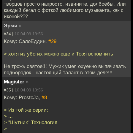
творцов просто напросто, извините, долбоёбы. Или
каждый бегал с фоткой любимого музыканта, как с
иконой???
Эрми
»
#34 |
10.04.09 19:56
Кому: СалоЕддин,
#29
> хотя из убогих можно еще и Тсоя вспомнить
Не трожь святое!!! Мужик умел охуенно выпячивать
подбородок - настоящий талант в этом деле!!!
Magister
»
#35 |
10.04.09 19:56
Кому: ProstoJa,
#8
> Из той же серии:
> ...
> "Шутник" Технология
> ...