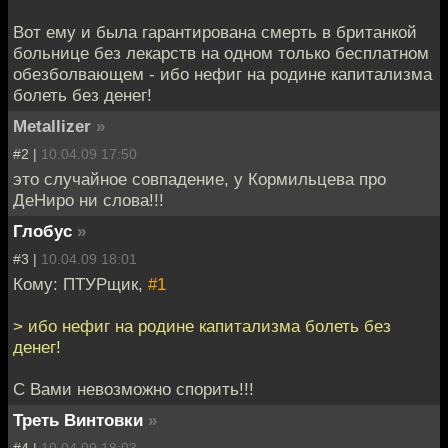
Вот ему и была гарантирована смерть в британкой
больнице без лекарств на одном только бесплатном
обезболвающем - ибо нефиг на родине капитализма
болеть без денег!
Metallizer
»
#2 |
10.04.09 17:50
это случайное совпадение, у Кормильцева про
ДеНиро ни слова!!!
Глобус
»
#3 |
10.04.09 18:01
Кому: ПТУРщик,
#1
> ибо нефиг на родине капитализма болеть без
денег!
С Вами невозможно спорить!!!
Треть Винтовки
»