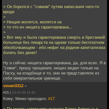
> Он боролся с "совком" путем написания чего-то
вроде
>
> Нищие молятся, молятся на
> то что их нищета гарантирована...
>
> Вот ему и была гарантирована смерть в британкой
больнице без лекарств на одном только бесплатном
обезболвающем - ибо нефиг на родине капитализма
болеть без денег!
Ну а сейчас нищета гарантирована, да, для всех. Я в
"совке", прошу прощения, нищих видел только на
Пасху, на кладбище и то, они не представляли из
себя омерзительное зрелище.
vovan3312
»
#25 |
10.04.09 19:30
Кому: Мимо проходил,
#17
> По моему скромному мнению Борис Борисыч в