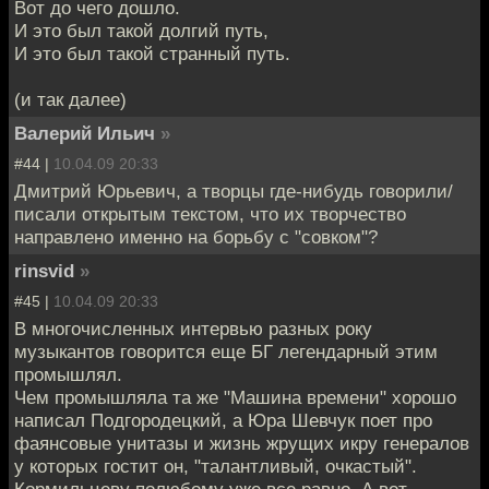
Вот до чего дошло.
И это был такой долгий путь,
И это был такой странный путь.
(и так далее)
Валерий Ильич
»
#44 |
10.04.09 20:33
Дмитрий Юрьевич, а творцы где-нибудь говорили/
писали открытым текстом, что их творчество
направлено именно на борьбу с "совком"?
rinsvid
»
#45 |
10.04.09 20:33
В многочисленных интервью разных року
музыкантов говорится еще БГ легендарный этим
промышлял.
Чем промышляла та же "Машина времени" хорошо
написал Подгородецкий, а Юра Шевчук поет про
фаянсовые унитазы и жизнь жрущих икру генералов
у которых гостит он, "талантливый, очкастый".
Кормильцеву полюбому уже все равно. А вот