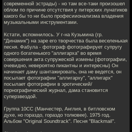
современной эстрады) - но там все-таки произошел
облом по причине отсутствия у питерских лунатиков
какого бы то ни было професиионализма владения
музыкальными инструментами.
Кстати, вспомнилось. У г-на Кузьмина (гр.
"Динамик") на заре его творчества была веселенькая
песня. Фабула - фотограф фотографирует супругу
одного богатенького "аллигарха" во время
совершения акта супружеской измены (фотографии,
очевидно, невероятно пикантны и интересны) Он
начинает даму шантажировать, она не ведется, он
посылает фотографии "аллигарху", "аллигарх"
посылает фотографии в эротический/
порнографический журнал, дама становится
суперзвездой.
Группа 10CC (Манчестер, Англия, в битловском
духе, но гораздо, гораздо толковее). 1975 год.
Альбом "Original Soundtrack". Песня "Blackmail".