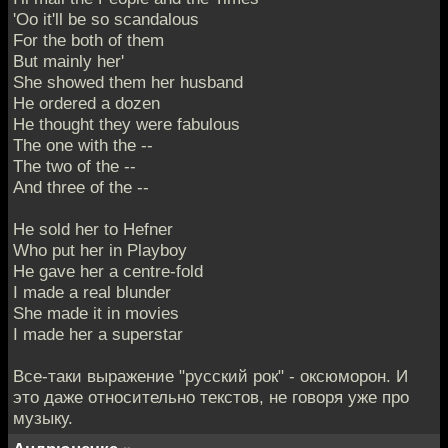
'Oo it'll be so scandalous
For the both of them
But mainly her'
She showed them her husband
He ordered a dozen
He thought they were fabulous
The one with the --
The two of the --
And three of the --
He sold her to Hefner
Who put her in Playboy
He gave her a centre-fold
I made a real blunder
She made it in movies
I made her a superstar
Все-таки выражение "русский рок" - оксюморон. И
это даже относительно текстов, не говоря уже про
музыку.