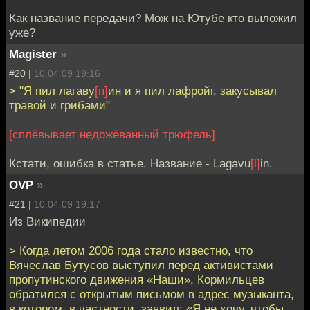
Как название передачи? Мож на Ютубе кто выложил
уже?
Magister
»
#20 |
10.04.09 19:16
> "Я пил лагаву
[п]
ин и я пил лафройг, закусывал
травой и грибами"
[сплёвывает недожёванный трюфель]
Кстати, ошибка в статье. Название - Lagavu
[l]
in.
OVP
»
#21 |
10.04.09 19:17
Из Википедии
> Когда летом 2006 года стало известно, что
Вячеслав Бутусов выступил перед активистами
пропутинского движения «Наши», Кормильцев
обратился с открытым письмом в адрес музыканта,
в котором, в частности, заявил: «Я не хочу, чтобы