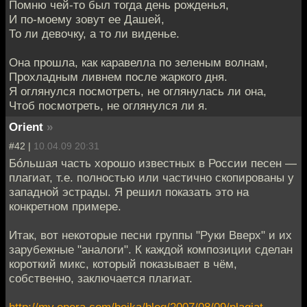
Помню чей-то был тогда день рожденья,
И по-моему зовут ее Дашей,
То ли девочку, а то ли виденье.
Она прошла, как каравелла по зеленым волнам,
Прохладным ливнем после жаркого дня.
Я оглянулся посмотреть, не оглянулась ли она,
Чтоб посмотреть, не оглянулся ли я.
Orient
»
#42 |
10.04.09 20:31
Бóльшая часть хорошо известных в России песен —
плагиат, т.е. полностью или частично скопированы у
западной эстрады. Я решил показать это на
конкретном примере.
Итак, вот некоторые песни группы "Руки Вверх" и их
зарубежные "аналоги". К каждой композиции сделан
короткий микс, который показывает в чём,
собственно, заключается плагиат.
http://my.opera.com/boika/blog/2007/08/09/plagiat-