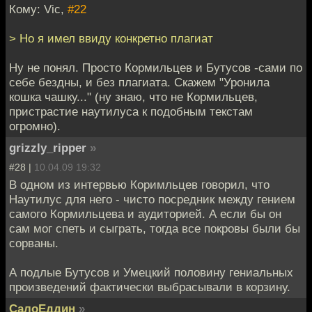
Кому: Vic,
#22
> Но я имел ввиду конкретно плагиат
Ну не понял. Просто Кормильцев и Бутусов -сами по
себе бездны, и без плагиата. Скажем "Уронила
кошка чашку..." (ну знаю, что не Кормильцев,
пристрастие наутилуса к подобным текстам
огромно).
grizzly_ripper
»
#28 |
10.04.09 19:32
В одном из интервью Коримльцев говорил, что
Наутилус для него - чисто посредник между гением
самого Кормильцева и аудиторией. А если бы он
сам мог спеть и сыграть, тогда все покровы были бы
сорваны.
А подлые Бутусов и Умецкий половину гениальных
произведений фактически выбрасывали в корзину.
СалоЕддин
»