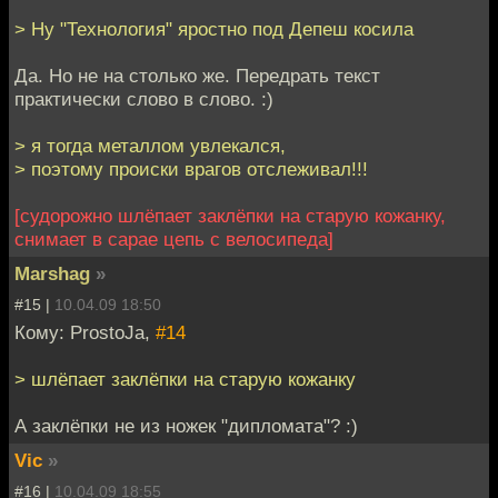
> Ну "Технология" яростно под Депеш косила
Да. Но не на столько же. Передрать текст
практически слово в слово. :)
> я тогда металлом увлекался,
> поэтому происки врагов отслеживал!!!
[судорожно шлёпает заклёпки на старую кожанку,
снимает в сарае цепь с велосипеда]
Marshag
»
#15 |
10.04.09 18:50
Кому: ProstoJa,
#14
> шлёпает заклёпки на старую кожанку
А заклёпки не из ножек "дипломата"? :)
Vic
»
#16 |
10.04.09 18:55