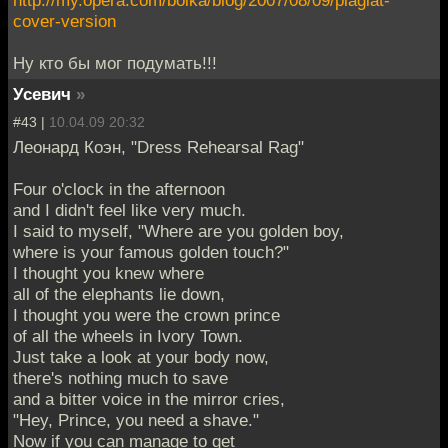
cover-version
Ну кто бы мог подумать!!!
Усевич
»
#43 |
10.04.09 20:32
Леонард Коэн, "Dress Rehearsal Rag"
Four o'clock in the afternoon
and I didn't feel like very much.
I said to myself, "Where are you golden boy,
where is your famous golden touch?"
I thought you knew where
all of the elephants lie down,
I thought you were the crown prince
of all the wheels in Ivory Town.
Just take a look at your body now,
there's nothing much to save
and a bitter voice in the mirror cries,
"Hey, Prince, you need a shave."
Now if you can manage to get