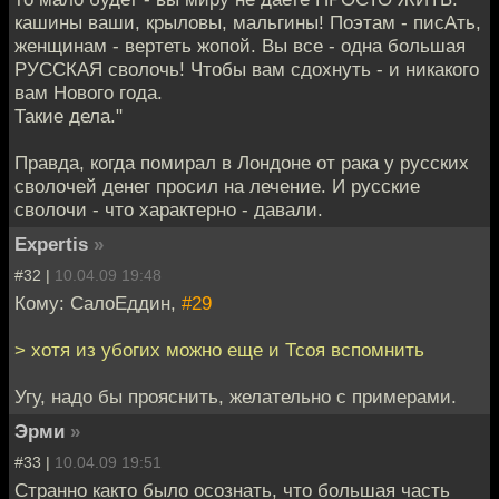
кашины ваши, крыловы, мальгины! Поэтам - писАть,
женщинам - вертеть жопой. Вы все - одна большая
РУССКАЯ сволочь! Чтобы вам сдохнуть - и никакого
вам Нового года.
Такие дела."
Правда, когда помирал в Лондоне от рака у русских
сволочей денег просил на лечение. И русские
сволочи - что характерно - давали.
Expertis
»
#32 |
10.04.09 19:48
Кому: СалоЕддин,
#29
> хотя из убогих можно еще и Тсоя вспомнить
Угу, надо бы прояснить, желательно с примерами.
Эрми
»
#33 |
10.04.09 19:51
Странно както было осознать, что большая часть