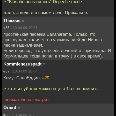
> "Blasphemous rumors" Depeche mode
Блин, а ведь и в самом деле. Прикольно.
Theseus
»
#36 |
10.04.09 20:01
простенькая песенка Bananarama. Только что
прослушал. количество упоминанией де Ниро в
песне зашкаливает.
Если перевод - то уж очень делекий от оригинала. И
Кормильцев тогда попал в точку ( в свое время).
Kommienezuspadt
»
#37 |
10.04.09 20:04
Кому: СалоЕддин,
#29
> хотя из убогих можно еще и Тсоя вспомнить
[внимательно смотрит]
Orient
»
#38 |
10.04.09 20:05