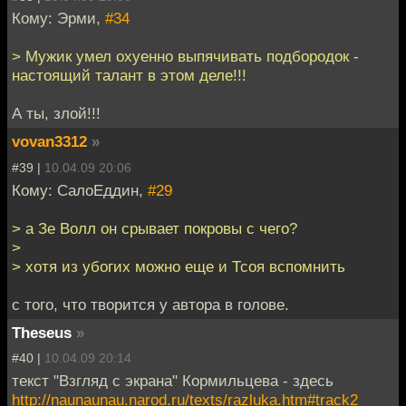
Кому: Эрми,
#34
> Мужик умел охуенно выпячивать подбородок -
настоящий талант в этом деле!!!
А ты, злой!!!
vovan3312
»
#39 |
10.04.09 20:06
Кому: СалоЕддин,
#29
> а Зе Волл он срывает покровы с чего?
>
> хотя из убогих можно еще и Тсоя вспомнить
с того, что творится у автора в голове.
Theseus
»
#40 |
10.04.09 20:14
текст "Взгляд с экрана" Кормильцева - здесь
http://naunaunau.narod.ru/texts/razluka.htm#track2