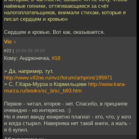
наёмные гопники, оттягивающиеся за счёт
налогоплательщиков, внимали стихам, которые я
писал сердцем и кровью»
Сердцем и кровью. Вот как, оказывается.
Vic
»
#22 |
10.04.09 19:20
Кому: Андрюнечка,
#18
> Да, например, тут.
http://www.vif2ne.ru/nvz/forum/arhprint/195971
> С. Г.Кара-Мурза о Кормильцеве
http://www.kara-
murza.ru/books/sc_b/sc_b93.htm
Первое - читал, второе - нет. Спасибо, в прицнипе
очевидно - но интересно. :)
Но я имел ввиду конкретно плагиат - кто, что, у кого
и когда стырил. Наверняка нет такой книги, а жаль -
я б купил.